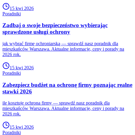
15 kwi 2026
Poradniki
Zadbaj o swoje bezpieczeństwo wybierając
sprawdzone usługi ochrony
jak wybrać firmę ochroniarską — sprawdź nasz poradnik dla
mieszkańców Warszawa. Aktualne informacje, ceny i porady na
2026 rok.
15 kwi 2026
Poradniki
Zabezpiecz budżet na ochronę firmy poznając realne
stawki 2026
ile kosztuje ochrona firmy — sprawdź nasz poradnik dla
mieszkańców Warszawa. Aktualne informacje, ceny i porady na
2026 rok.
15 kwi 2026
Poradniki