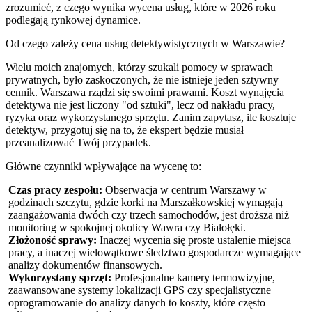
zrozumieć, z czego wynika wycena usług, które w 2026 roku
podlegają rynkowej dynamice.
Od czego zależy cena usług detektywistycznych w Warszawie?
Wielu moich znajomych, którzy szukali pomocy w sprawach
prywatnych, było zaskoczonych, że nie istnieje jeden sztywny
cennik. Warszawa rządzi się swoimi prawami. Koszt wynajęcia
detektywa nie jest liczony "od sztuki", lecz od nakładu pracy,
ryzyka oraz wykorzystanego sprzętu. Zanim zapytasz, ile kosztuje
detektyw, przygotuj się na to, że ekspert będzie musiał
przeanalizować Twój przypadek.
Główne czynniki wpływające na wycenę to:
Czas pracy zespołu:
Obserwacja w centrum Warszawy w
godzinach szczytu, gdzie korki na Marszałkowskiej wymagają
zaangażowania dwóch czy trzech samochodów, jest droższa niż
monitoring w spokojnej okolicy Wawra czy Białołęki.
Złożoność sprawy:
Inaczej wycenia się proste ustalenie miejsca
pracy, a inaczej wielowątkowe śledztwo gospodarcze wymagające
analizy dokumentów finansowych.
Wykorzystany sprzęt:
Profesjonalne kamery termowizyjne,
zaawansowane systemy lokalizacji GPS czy specjalistyczne
oprogramowanie do analizy danych to koszty, które często