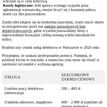
wliczane są w cenę końcową.
Koszty logistyczne:
Jeśli sprawa wymaga wyjazdu poza
aglomerację warszawską, musisz liczyć się z kosztami paliwa,
hoteli czy diet pracowników.
Zanim zdecydujesz się na konkretną kancelarię, warto rzucić okiem
na przygotowany przez nas
ranking sprawdzonych biur
detektywistycznych
, gdzie wyselekcjonowaliśmy firmy z
odpowiednimi licencjami i dobrą renomą wśród mieszkańców
stolicy.
Realistyczny cennik usług detektywa w Warszawie w 2026 roku
Przyjmijmy, że szukasz profesjonalnej pomocy. Pamiętaj, że
poniższe kwoty to szacunki, a ostateczna cena może się różnić w
zależności od ustaleń z wybraną agencją:
SZACUNKOWY
USŁUGA
ZAKRES CENOWY
Godzina pracy detektywa
200 – 400 zł
(obserwacja)
Ustalenia adresowe, majątkowe
600 – 2 000 zł (zależnie od
stopnia trudności)