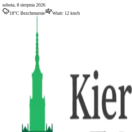
sobota, 8 sierpnia 2026
18
°C
Bezchmurnie
Wiatr:
12
km/h