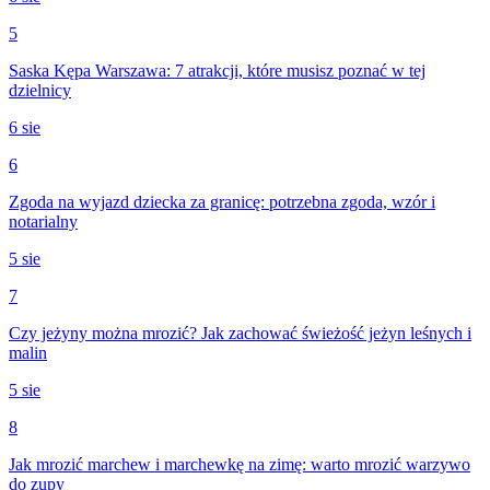
5
Saska Kępa Warszawa: 7 atrakcji, które musisz poznać w tej
dzielnicy
6 sie
6
Zgoda na wyjazd dziecka za granicę: potrzebna zgoda, wzór i
notarialny
5 sie
7
Czy jeżyny można mrozić? Jak zachować świeżość jeżyn leśnych i
malin
5 sie
8
Jak mrozić marchew i marchewkę na zimę: warto mrozić warzywo
do zupy