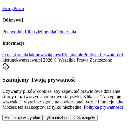
Firmy
Praca
Odkrywaj
Przewodnik
Lifestyle
Pogoda
Ogłoszenia
Informacje
O nas
Kontakt
Jak powstają treści
Regulamin
Polityka Prywatności
kierunekwarszawa.pl
2026
©
Wszelkie Prawa Zastrzeżone
Szanujemy Twoją prywatność
Używamy plików cookies, aby zapewnić prawidłowe działanie
strony oraz tworzyć anonimowe statystyki. Klikając "Akceptuję
wszystkie" wyrażasz zgodę na cookies analityczne i funkcjonalne.
Możesz też zaakceptować tylko niezbędne.
Polityka prywatności
Akceptuję wszystkie
Tylko niezbędne
Szczegóły