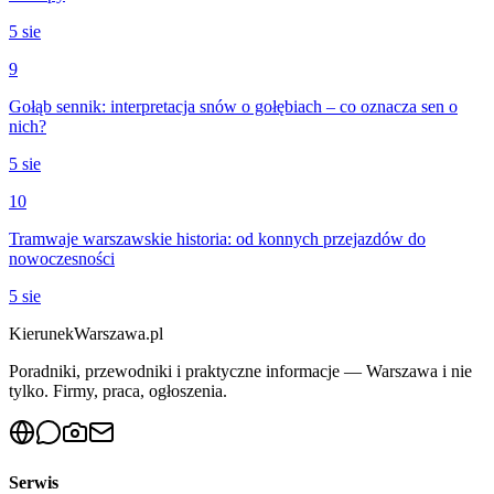
5 sie
9
Gołąb sennik: interpretacja snów o gołębiach – co oznacza sen o
nich?
5 sie
10
Tramwaje warszawskie historia: od konnych przejazdów do
nowoczesności
5 sie
KierunekWarszawa.pl
Poradniki, przewodniki i praktyczne informacje — Warszawa i nie
tylko. Firmy, praca, ogłoszenia.
Serwis