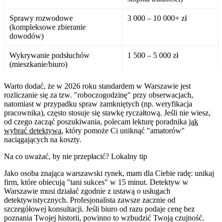
Sprawy rozwodowe
3 000 – 10 000+ zł
(kompleksowe zbieranie
dowodów)
Wykrywanie podsłuchów
1 500 – 5 000 zł
(mieszkanie/biuro)
Warto dodać, że w 2026 roku standardem w Warszawie jest
rozliczanie się za tzw. "roboczogodzinę" przy obserwacjach,
natomiast w przypadku spraw zamkniętych (np. weryfikacja
pracownika), często stosuje się stawkę ryczałtową. Jeśli nie wiesz,
od czego zacząć poszukiwania, polecam lekturę poradnika
jak
wybrać detektywa
, który pomoże Ci uniknąć "amatorów"
naciągających na koszty.
Na co uważać, by nie przepłacić? Lokalny tip
Jako osoba znająca warszawski rynek, mam dla Ciebie radę: unikaj
firm, które obiecują "tani sukces" w 15 minut. Detektyw w
Warszawie musi działać zgodnie z ustawą o usługach
detektywistycznych. Profesjonalista zawsze zacznie od
szczegółowej konsultacji. Jeśli biuro od razu podaje cenę bez
poznania Twojej historii, powinno to wzbudzić Twoją czujność.