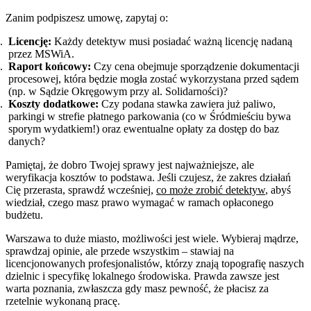
Zanim podpiszesz umowę, zapytaj o:
Licencję:
Każdy detektyw musi posiadać ważną licencję nadaną
przez MSWiA.
Raport końcowy:
Czy cena obejmuje sporządzenie dokumentacji
procesowej, która będzie mogła zostać wykorzystana przed sądem
(np. w Sądzie Okręgowym przy al. Solidarności)?
Koszty dodatkowe:
Czy podana stawka zawiera już paliwo,
parkingi w strefie płatnego parkowania (co w Śródmieściu bywa
sporym wydatkiem!) oraz ewentualne opłaty za dostęp do baz
danych?
Pamiętaj, że dobro Twojej sprawy jest najważniejsze, ale
weryfikacja kosztów to podstawa. Jeśli czujesz, że zakres działań
Cię przerasta, sprawdź wcześniej,
co może zrobić detektyw
, abyś
wiedział, czego masz prawo wymagać w ramach opłaconego
budżetu.
Warszawa to duże miasto, możliwości jest wiele. Wybieraj mądrze,
sprawdzaj opinie, ale przede wszystkim – stawiaj na
licencjonowanych profesjonalistów, którzy znają topografię naszych
dzielnic i specyfikę lokalnego środowiska. Prawda zawsze jest
warta poznania, zwłaszcza gdy masz pewność, że płacisz za
rzetelnie wykonaną pracę.