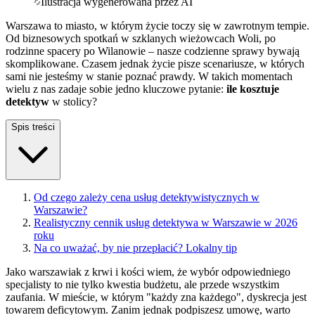
Ilustracja wygenerowana przez AI
Warszawa to miasto, w którym życie toczy się w zawrotnym tempie.
Od biznesowych spotkań w szklanych wieżowcach Woli, po
rodzinne spacery po Wilanowie – nasze codzienne sprawy bywają
skomplikowane. Czasem jednak życie pisze scenariusze, w których
sami nie jesteśmy w stanie poznać prawdy. W takich momentach
wielu z nas zadaje sobie jedno kluczowe pytanie:
ile kosztuje
detektyw
w stolicy?
Spis treści
Od czego zależy cena usług detektywistycznych w
Warszawie?
Realistyczny cennik usług detektywa w Warszawie w 2026
roku
Na co uważać, by nie przepłacić? Lokalny tip
Jako warszawiak z krwi i kości wiem, że wybór odpowiedniego
specjalisty to nie tylko kwestia budżetu, ale przede wszystkim
zaufania. W mieście, w którym "każdy zna każdego", dyskrecja jest
towarem deficytowym. Zanim jednak podpiszesz umowę, warto