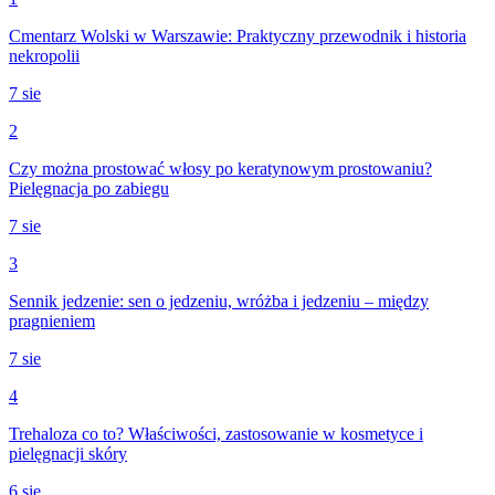
Cmentarz Wolski w Warszawie: Praktyczny przewodnik i historia
nekropolii
7 sie
2
Czy można prostować włosy po keratynowym prostowaniu?
Pielęgnacja po zabiegu
7 sie
3
Sennik jedzenie: sen o jedzeniu, wróżba i jedzeniu – między
pragnieniem
7 sie
4
Trehaloza co to? Właściwości, zastosowanie w kosmetyce i
pielęgnacji skóry
6 sie