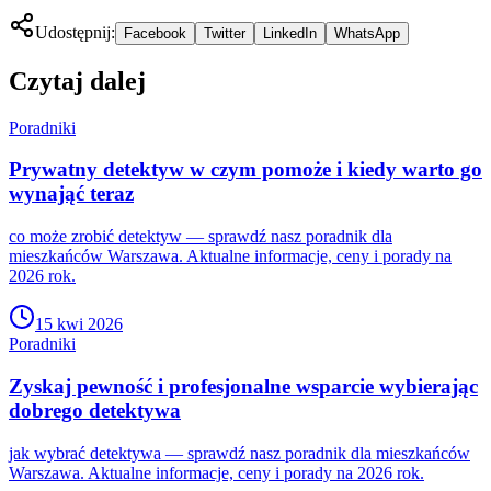
Udostępnij:
Facebook
Twitter
LinkedIn
WhatsApp
Czytaj dalej
Poradniki
Prywatny detektyw w czym pomoże i kiedy warto go
wynająć teraz
co może zrobić detektyw — sprawdź nasz poradnik dla
mieszkańców Warszawa. Aktualne informacje, ceny i porady na
2026 rok.
15 kwi 2026
Poradniki
Zyskaj pewność i profesjonalne wsparcie wybierając
dobrego detektywa
jak wybrać detektywa — sprawdź nasz poradnik dla mieszkańców
Warszawa. Aktualne informacje, ceny i porady na 2026 rok.