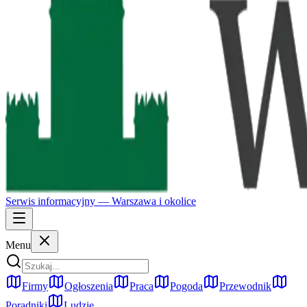
Serwis informacyjny —
Warszawa
i okolice
Menu
Firmy
Ogłoszenia
Praca
Pogoda
Przewodnik
Poradniki
Ludzie