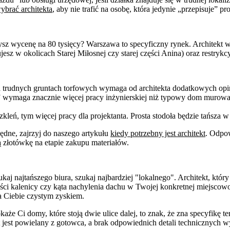
ybrać architekta
, aby nie trafić na osobę, która jedynie „przepisuje” pro
szysz wycenę na 80 tysięcy? Warszawa to specyficzny rynek. Architekt w
sz w okolicach Starej Miłosnej czy starej części Anina) oraz restryk
rudnych gruntach torfowych wymaga od architekta dodatkowych opini
wymaga znacznie więcej pracy inżynierskiej niż typowy dom murowany 
zkleń, tym więcej pracy dla projektanta. Prosta stodoła będzie tańsza 
zbędne, zajrzyj do naszego artykułu
kiedy potrzebny jest architekt
. Odpow
złotówkę na etapie zakupu materiałów.
kaj najtańszego biura, szukaj najbardziej "lokalnego". Architekt, któ
i kalenicy czy kąta nachylenia dachu w Twojej konkretnej miejscowo
la Ciebie czystym zyskiem.
okaże Ci domy, które stoją dwie ulice dalej, to znak, że zna specyfikę t
 jest powielany z gotowca, a brak odpowiednich detali technicznych 