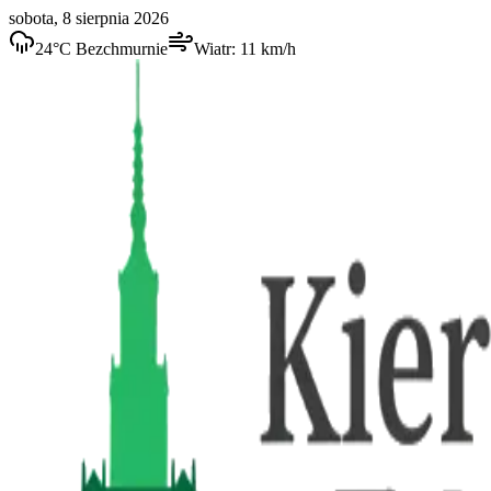
sobota, 8 sierpnia 2026
24
°C
Bezchmurnie
Wiatr:
11
km/h