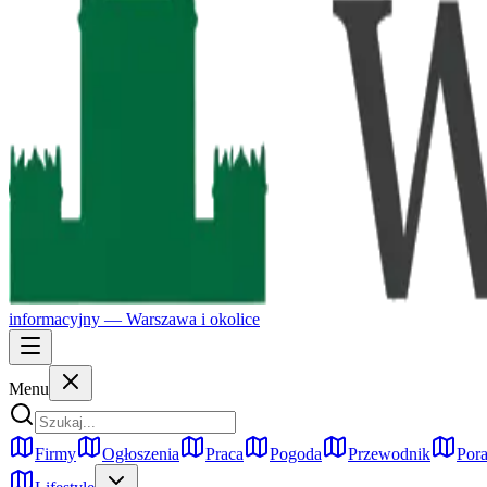
informacyjny —
Warszawa
i okolice
Menu
Firmy
Ogłoszenia
Praca
Pogoda
Przewodnik
Pora