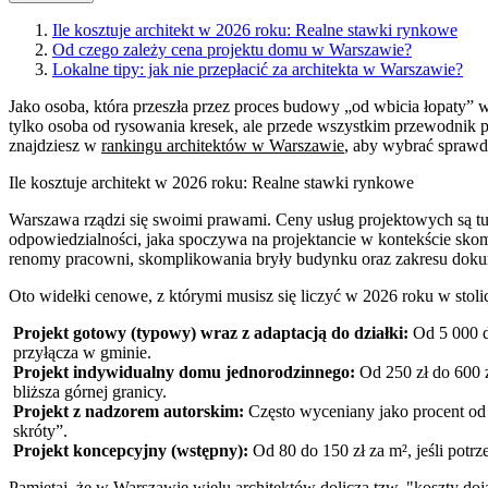
Ile kosztuje architekt w 2026 roku: Realne stawki rynkowe
Od czego zależy cena projektu domu w Warszawie?
Lokalne tipy: jak nie przepłacić za architekta w Warszawie?
Jako osoba, która przeszła przez proces budowy „od wbicia łopaty” w 
tylko osoba od rysowania kresek, ale przede wszystkim przewodnik 
znajdziesz w
rankingu architektów w Warszawie
, aby wybrać spraw
Ile kosztuje architekt w 2026 roku: Realne stawki rynkowe
Warszawa rządzi się swoimi prawami. Ceny usług projektowych są tu
odpowiedzialności, jaka spoczywa na projektancie w kontekście sk
renomy pracowni, skomplikowania bryły budynku oraz zakresu doku
Oto widełki cenowe, z którymi musisz się liczyć w 2026 roku w stoli
Projekt gotowy (typowy) wraz z adaptacją do działki:
Od 5 000 do
przyłącza w gminie.
Projekt indywidualny domu jednorodzinnego:
Od 250 zł do 600 z
bliższa górnej granicy.
Projekt z nadzorem autorskim:
Często wyceniany jako procent od 
skróty”.
Projekt koncepcyjny (wstępny):
Od 80 do 150 zł za m², jeśli potrz
Pamiętaj, że w Warszawie wielu architektów dolicza tzw. "koszty doj