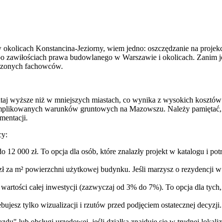
okolicach Konstancina-Jeziorny, wiem jedno: oszczędzanie na projekcie
po zawiłościach prawa budowlanego w Warszawie i okolicach. Zanim j
dzonych fachowców.
taj wyższe niż w mniejszych miastach, co wynika z wysokich kosztów 
omplikowanych warunków gruntowych na Mazowszu. Należy pamiętać, ż
mentacji.
cy:
 12 000 zł. To opcja dla osób, które znalazły projekt w katalogu i po
ł za m² powierzchni użytkowej budynku. Jeśli marzysz o rezydencji 
wartości całej inwestycji (zazwyczaj od 3% do 7%). To opcja dla tych
ebujesz tylko wizualizacji i rzutów przed podjęciem ostatecznej decyzji.
azdu" lub obsługi urzędowej, jeśli działka znajduje się w trudnej lok