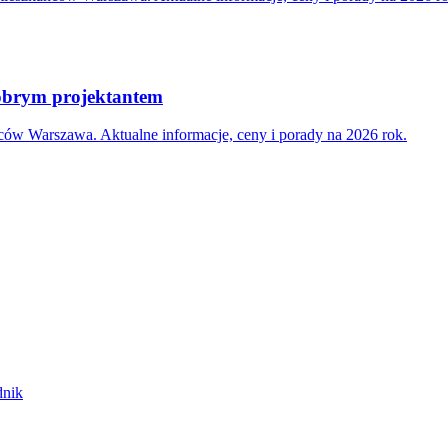
dobrym projektantem
ców Warszawa. Aktualne informacje, ceny i porady na 2026 rok.
dnik