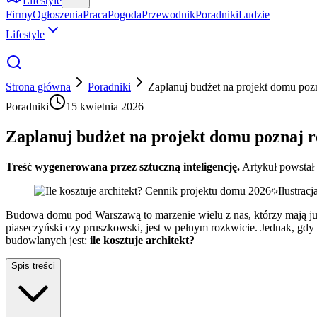
Lifestyle
Firmy
Ogłoszenia
Praca
Pogoda
Przewodnik
Poradniki
Ludzie
Lifestyle
Strona główna
Poradniki
Zaplanuj budżet na projekt domu pozn
Poradniki
15 kwietnia 2026
Zaplanuj budżet na projekt domu poznaj re
Treść wygenerowana przez sztuczną inteligencję.
Artykuł powstał
Ilustrac
Budowa domu pod Warszawą to marzenie wielu z nas, którzy mają już
piaseczyński czy pruszkowski, jest w pełnym rozkwicie. Jednak, gd
budowlanych jest:
ile kosztuje architekt?
Spis treści