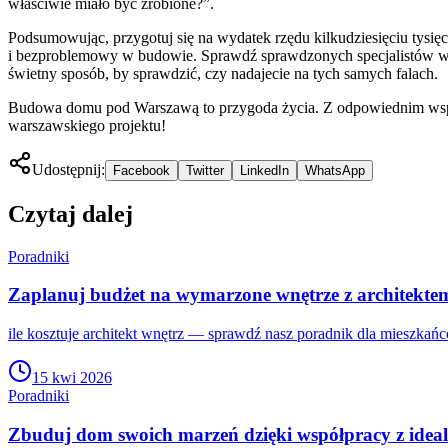
właściwie miało być zrobione?”.
Podsumowując, przygotuj się na wydatek rzędu kilkudziesięciu tysięcy 
i bezproblemowy w budowie. Sprawdź sprawdzonych specjalistów
świetny sposób, by sprawdzić, czy nadajecie na tych samych falach.
Budowa domu pod Warszawą to przygoda życia. Z odpowiednim wsparc
warszawskiego projektu!
Udostępnij:
Facebook
Twitter
LinkedIn
WhatsApp
Czytaj dalej
Poradniki
Zaplanuj budżet na wymarzone wnętrze z architekte
ile kosztuje architekt wnętrz — sprawdź nasz poradnik dla mieszkań
15 kwi 2026
Poradniki
Zbuduj dom swoich marzeń dzięki współpracy z ide