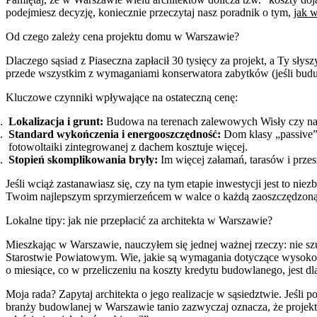
podejmiesz decyzję, koniecznie przeczytaj nasz poradnik o tym,
jak w
Od czego zależy cena projektu domu w Warszawie?
Dlaczego sąsiad z Piaseczna zapłacił 30 tysięcy za projekt, a Ty sły
przede wszystkim z wymaganiami konserwatora zabytków (jeśli buduje
Kluczowe czynniki wpływające na ostateczną cenę:
Lokalizacja i grunt:
Budowa na terenach zalewowych Wisły czy na t
Standard wykończenia i energooszczędność:
Dom klasy „passive” 
fotowoltaiki zintegrowanej z dachem kosztuje więcej.
Stopień skomplikowania bryły:
Im więcej załamań, tarasów i przes
Jeśli wciąż zastanawiasz się, czy na tym etapie inwestycji jest to nie
Twoim najlepszym sprzymierzeńcem w walce o każdą zaoszczędzoną 
Lokalne tipy: jak nie przepłacić za architekta w Warszawie?
Mieszkając w Warszawie, nauczyłem się jednej ważnej rzeczy: nie szu
Starostwie Powiatowym. Wie, jakie są wymagania dotyczące wysokośc
o miesiące, co w przeliczeniu na koszty kredytu budowlanego, jest d
Moja rada? Zapytaj architekta o jego realizacje w sąsiedztwie. Jeśli p
branży budowlanej w Warszawie tanio zazwyczaj oznacza, że projekt