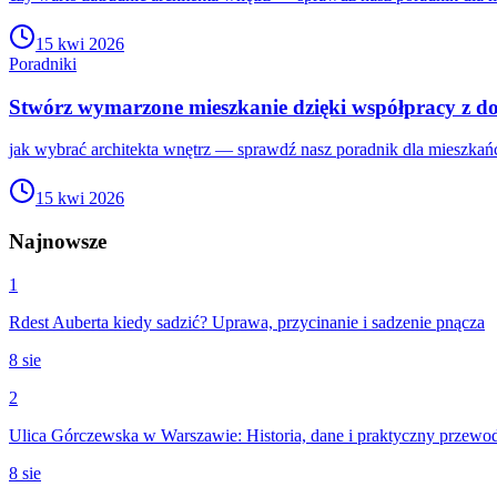
15 kwi 2026
Poradniki
Stwórz wymarzone mieszkanie dzięki współpracy z 
jak wybrać architekta wnętrz — sprawdź nasz poradnik dla mieszkań
15 kwi 2026
Najnowsze
1
Rdest Auberta kiedy sadzić? Uprawa, przycinanie i sadzenie pnącza
8 sie
2
Ulica Górczewska w Warszawie: Historia, dane i praktyczny przewo
8 sie