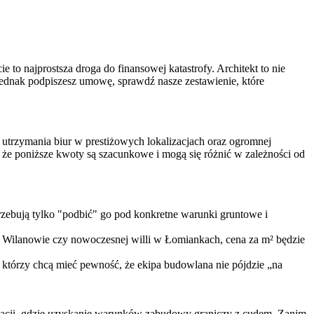
 to najprostsza droga do finansowej katastrofy. Architekt to nie
ednak podpiszesz umowę, sprawdź nasze zestawienie, które
utrzymania biur w prestiżowych lokalizacjach oraz ogromnej
e poniższe kwoty są szacunkowe i mogą się różnić w zależności od
trzebują tylko "podbić" go pod konkretne warunki gruntowe i
w Wilanowie czy nowoczesnej willi w Łomiankach, cena za m² będzie
, którzy chcą mieć pewność, że ekipa budowlana nie pójdzie „na
alizacji, gdzie uzyskanie warunków zabudowy graniczy z cudem. Zanim