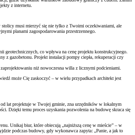
jekty z internetu.
 stolicy musi mierzyć się nie tylko z Twoimi oczekiwaniami, ale
cyjnymi planami zagospodarowania przestrzennego.
i geotechnicznych, co wpływa na cenę projektu konstrukcyjnego.
z gazobetonu. Projekt instalacji pompy ciepła, rekuperacji czy
w zaprojektowaniu niż nowoczesna willa z licznymi podcieniami.
iedź może Cię zaskoczyć – w wielu przypadkach architekt jest
ry od lat projektuje w Twojej gminie, zna urzędników w lokalnym
ści. Dzięki temu proces uzyskania pozwolenia na budowę skraca się
erenu. Unikaj biur, które obiecują „najniższą cenę w mieście” – w
wyjdzie podczas budowy, gdy wykonawca zapyta: „Panie, a jak to