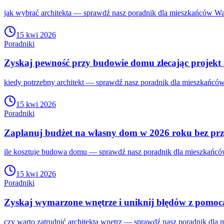
jak wybrać architekta — sprawdź nasz poradnik dla mieszkańców War
15 kwi 2026
Poradniki
Zyskaj pewność przy budowie domu zlecając projekt 
kiedy potrzebny architekt — sprawdź nasz poradnik dla mieszkańców
15 kwi 2026
Poradniki
Zaplanuj budżet na własny dom w 2026 roku bez prz
ile kosztuje budowa domu — sprawdź nasz poradnik dla mieszkańców
15 kwi 2026
Poradniki
Zyskaj wymarzone wnętrze i uniknij błędów z pomocą
czy warto zatrudnić architekta wnętrz — sprawdź nasz poradnik dla