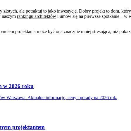
złotych, ale potraktuj to jako inwestycję. Dobry projekt to dom, który 
 w naszym
rankingu architektów
i umów się na pierwsze spotkanie – w w
iem projektanta może być ona znacznie mniej stresująca, niż pokazu
m w 2026 roku
ców Warszawa. Aktualne informacje, ceny i porady na 2026 rok.
alnym projektantem