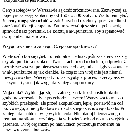
akupunkturze jest kluczowa.
Ceny zabiegów w Warszawie są dość zróżnicowane. Zazwyczaj za
pojedynczą sesję zapłacimy od 150 do 300 złotych. Warto pamiętać,
że
ceny mogą się różnić
w zależności od dzielnicy, prestiżu kliniki
oraz kwalifikacji terapeuty. Zanim zdecydujesz się na pełną serię,
sprawdź nasz poradnik,
ile kosztuje akupunktura
, aby zaplanować
swój budżet na zdrowie.
Przygotowanie do zabiegu: Czego się spodziewać?
Wiele osób boi się igieł. To naturalne. Jednak, jeśli zastanawiasz się,
czy akupunktura działa na Twój strach przed ukłuciem, odpowiedź
brzmi: zazwyczaj po pierwszym razie obawy mijają. Igły stosowane
w akupunkturze są tak cienkie, że często ich wbijanie jest niemal
niewyczuwalne. Więcej o tym, jak wygląda proces, przeczytasz w
naszym artykule
jak wygląda zabieg akupunktury
.
Moja rada? Wybierając się na zabieg, zjedz lekki posiłek około
godziny wcześniej. Nie przychodź na czczo! Warszawa to miasto
szybkich przekąsek, ale przed akupunkturą lepiej postawić na coś
pożywnego, a nie tylko kawę z okolicznego sieciowego lokalu. Po
zabiegu daj sobie chwilę wytchnienia. Nie planuj intensywnego
treningu na siłowni czy biegania w Łazienkach od razu po wyjściu z
gabinetu. Twój organizm po nakłuciach potrzebuje momentu na
„przetworzenie” bodźców.