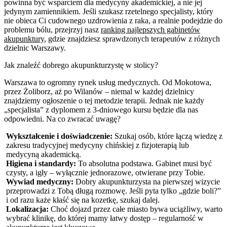
powinna być wsparciem dla medycyny akademickiej, a nie jej
jedynym zamiennikiem. Jeśli szukasz rzetelnego specjalisty, który
nie obieca Ci cudownego uzdrowienia z raka, a realnie podejdzie do
problemu bólu, przejrzyj nasz
ranking najlepszych gabinetów
akupunktury
, gdzie znajdziesz sprawdzonych terapeutów z różnych
dzielnic Warszawy.
Jak znaleźć dobrego akupunkturzystę w stolicy?
Warszawa to ogromny rynek usług medycznych. Od Mokotowa,
przez Żoliborz, aż po Wilanów – niemal w każdej dzielnicy
znajdziemy ogłoszenie o tej metodzie terapii. Jednak nie każdy
„specjalista” z dyplomem z 3-dniowego kursu będzie dla nas
odpowiedni. Na co zwracać uwagę?
Wykształcenie i doświadczenie:
Szukaj osób, które łączą wiedzę z
zakresu tradycyjnej medycyny chińskiej z fizjoterapią lub
medycyną akademicką.
Higiena i standardy:
To absolutna podstawa. Gabinet musi być
czysty, a igły – wyłącznie jednorazowe, otwierane przy Tobie.
Wywiad medyczny:
Dobry akupunkturzysta na pierwszej wizycie
przeprowadzi z Tobą długą rozmowę. Jeśli pyta tylko „gdzie boli?”
i od razu każe kłaść się na kozetkę, szukaj dalej.
Lokalizacja:
Choć dojazd przez całe miasto bywa uciążliwy, warto
wybrać klinikę, do której mamy łatwy dostęp – regularność w