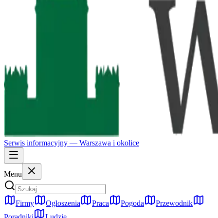
Serwis informacyjny —
Warszawa
i okolice
Menu
Firmy
Ogłoszenia
Praca
Pogoda
Przewodnik
Poradniki
Ludzie