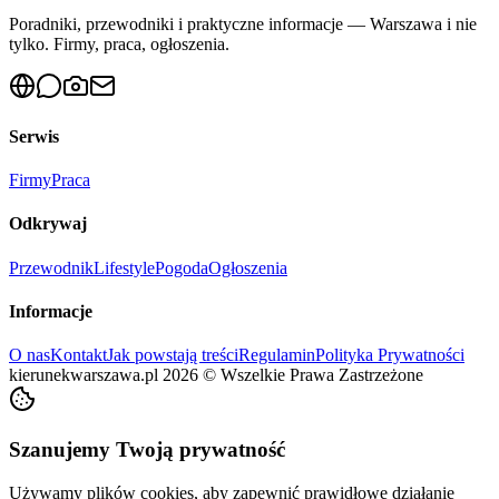
Poradniki, przewodniki i praktyczne informacje — Warszawa i nie
tylko. Firmy, praca, ogłoszenia.
Serwis
Firmy
Praca
Odkrywaj
Przewodnik
Lifestyle
Pogoda
Ogłoszenia
Informacje
O nas
Kontakt
Jak powstają treści
Regulamin
Polityka Prywatności
kierunekwarszawa.pl
2026
©
Wszelkie Prawa Zastrzeżone
Szanujemy Twoją prywatność
Używamy plików cookies, aby zapewnić prawidłowe działanie