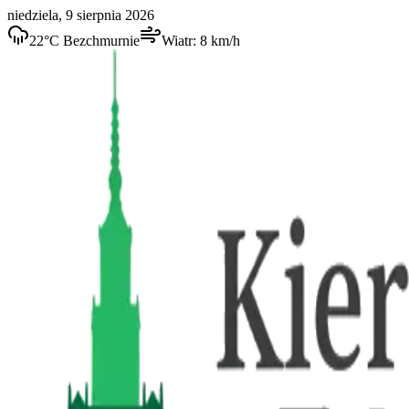
niedziela, 9 sierpnia 2026
22
°C
Bezchmurnie
Wiatr:
8
km/h