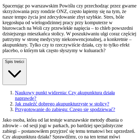
Spacerując po warszawskim Powiślu czy przechodząc przez gwarne
skrzyżowania przy rondzie ONZ, często łapiemy się na tym, że
nasze tempo życia jest zdecydowanie zbyt szybkie. Stres, bóle
kręgosłupa od wielogodzinnej pracy przy komputerze w
biurowcach na Woli czy przewlekłe napięcia – to chleb powszedni
dzisiejszego mieszkańca stolicy. W poszukiwaniu ulgi coraz częściej
patrzymy w stronę medycyny niekonwencjonalnej, a konkretnie –
akupunktury. Tylko czy to rzeczywiście działa, czy to tylko efekt
placebo, o którym tak często słyszymy w kuluarach?
Spis treści
Naukowy punkt widzenia: Czy akupunktura działa
naprawdę?
Jak znaleźć dobrego akupunkturzystę w stolicy?
Przygotowanie do zabiegu: Czego się spodziewać?
Jako osoba, która od lat testuje warszawskie metody dbania o
zdrowie – od sesji jogi w parkach, po bardziej specjalistyczne
zabiegi – postanowiłem przyjrzeć się temu tematowi bez uprzedzeń.
Czy akupunktura działa? Sprawdźmy, co na ten temat mówi