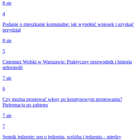
8 sie
4
Podanie o mieszkanie komunalne: jak wypełnić wniosek i uzyskać
przydział
8 sie
5
Cmentarz Wolski w Warszawie: Praktyczny przewodnik i historia
nekropolii
7 sie
6
Czy można prostować włosy po keratynowym prostowaniu?
Pielęgnacja po zabiegu
7 sie
7
Sennik jedzenie: sen o jedzeniu, wróżba i jedzeniu – między