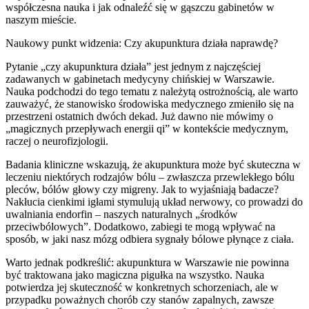
współczesna nauka i jak odnaleźć się w gąszczu gabinetów w
naszym mieście.
Naukowy punkt widzenia: Czy akupunktura działa naprawdę?
Pytanie „czy akupunktura działa” jest jednym z najczęściej
zadawanych w gabinetach medycyny chińskiej w Warszawie.
Nauka podchodzi do tego tematu z należytą ostrożnością, ale warto
zauważyć, że stanowisko środowiska medycznego zmieniło się na
przestrzeni ostatnich dwóch dekad. Już dawno nie mówimy o
„magicznych przepływach energii qi” w kontekście medycznym,
raczej o neurofizjologii.
Badania kliniczne wskazują, że akupunktura może być skuteczna w
leczeniu niektórych rodzajów bólu – zwłaszcza przewlekłego bólu
pleców, bólów głowy czy migreny. Jak to wyjaśniają badacze?
Nakłucia cienkimi igłami stymulują układ nerwowy, co prowadzi do
uwalniania endorfin – naszych naturalnych „środków
przeciwbólowych”. Dodatkowo, zabiegi te mogą wpływać na
sposób, w jaki nasz mózg odbiera sygnały bólowe płynące z ciała.
Warto jednak podkreślić: akupunktura w Warszawie nie powinna
być traktowana jako magiczna pigułka na wszystko. Nauka
potwierdza jej skuteczność w konkretnych schorzeniach, ale w
przypadku poważnych chorób czy stanów zapalnych, zawsze