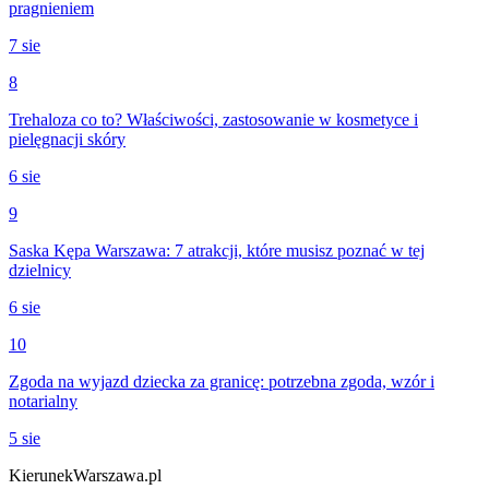
pragnieniem
7 sie
8
Trehaloza co to? Właściwości, zastosowanie w kosmetyce i
pielęgnacji skóry
6 sie
9
Saska Kępa Warszawa: 7 atrakcji, które musisz poznać w tej
dzielnicy
6 sie
10
Zgoda na wyjazd dziecka za granicę: potrzebna zgoda, wzór i
notarialny
5 sie
KierunekWarszawa.pl