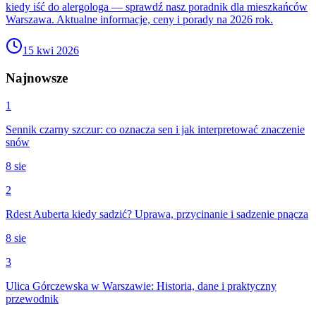
kiedy iść do alergologa — sprawdź nasz poradnik dla mieszkańców
Warszawa. Aktualne informacje, ceny i porady na 2026 rok.
15 kwi 2026
Najnowsze
1
Sennik czarny szczur: co oznacza sen i jak interpretować znaczenie
snów
8 sie
2
Rdest Auberta kiedy sadzić? Uprawa, przycinanie i sadzenie pnącza
8 sie
3
Ulica Górczewska w Warszawie: Historia, dane i praktyczny
przewodnik