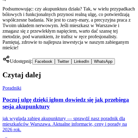
Podsumowując: czy akupunktura działa? Tak, w wielu przypadkach
bólowych i funkcjonalnych przynosi realną ulgę, co potwierdzają
współczesne badania. Nie jest to czary-mary, a precyzyjna praca z
Twoim układem nerwowym. Jeśli mieszkasz w Warszawie i
zmagasz się z przewlekłym napięciem, warto dać szansę tej
metodzie, pod warunkiem, że trafisz w ręce profesjonalisty.
Pamiętaj, zdrowie to najlepsza inwestycja w naszym zabieganym
mieście!
Udostępnij:
Facebook
Twitter
LinkedIn
WhatsApp
Czytaj dalej
Poradniki
Poczuj ulgę dzięki igłom dowiedz się jak przebiega
sesja akupunktury
jak wygląda zabieg akupunktury — sprawdź nasz poradnik dla
mieszkańców Warszawa. Aktualne informacje, ceny i porady na
2026 rok.