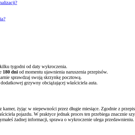
alizacji?
ia?
kilku tygodni od daty wykroczenia.
ie
180 dni
od momentu ujawnienia naruszenia przepisów.
ularnie sprawdzaj swoją skrzynkę pocztową.
odatkowej grzywny obciążającej właściciela auta.
at z kamer, żyjąc w niepewności przez długie miesiące. Zgodnie z p
ciciela pojazdu. W praktyce jednak proces ten przebiega znacznie szyb
rzymałeś żadnej informacji, sprawa o wykroczenie ulega przedawnieniu.