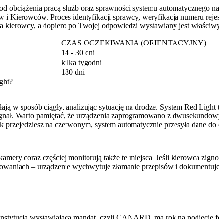
ży od obciążenia pracą służb oraz sprawności systemu automatycznego
 i Kierowców. Proces identyfikacji sprawcy, weryfikacja numeru rej
 kierowcy, a dopiero po Twojej odpowiedzi wystawiany jest właściw
CZAS OCZEKIWANIA (ORIENTACYJNY)
14 - 30 dni
kilka tygodni
180 dni
ght?
ają w sposób ciągły, analizując sytuację na drodze. System Red Ligh
gnał. Warto pamiętać, że urządzenia zaprogramowano z dwusekundowy
ak przejedziesz na czerwonym, system automatycznie przesyła dane do
amery coraz częściej monitorują także te miejsca. Jeśli kierowca zigno
yżowaniach – urządzenie wychwytuje złamanie przepisów i dokumentuje 
Instytucja wystawiająca mandat, czyli CANARD, ma rok na podjęcie for