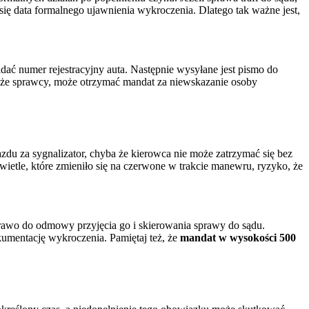
się data formalnego ujawnienia wykroczenia. Dlatego tak ważne jest,
widać numer rejestracyjny auta. Następnie wysyłane jest pismo do
skaże sprawcy, może otrzymać mandat za niewskazanie osoby
azdu za sygnalizator, chyba że kierowca nie może zatrzymać się bez
ietle, które zmieniło się na czerwone w trakcie manewru, ryzyko, że
 prawo do odmowy przyjęcia go i skierowania sprawy do sądu.
kumentację wykroczenia. Pamiętaj też, że
mandat w wysokości 500