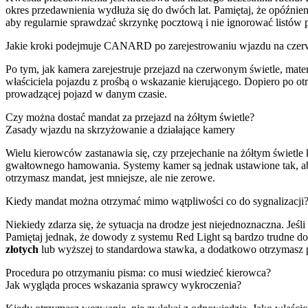
okres przedawnienia wydłuża się do dwóch lat. Pamiętaj, że opóźnien
aby regularnie sprawdzać skrzynkę pocztową i nie ignorować listów 
Jakie kroki podejmuje CANARD po zarejestrowaniu wjazdu na czer
Po tym, jak kamera zarejestruje przejazd na czerwonym świetle, mater
właściciela pojazdu z prośbą o wskazanie kierującego. Dopiero po o
prowadzącej pojazd w danym czasie.
Czy można dostać mandat za przejazd na żółtym świetle?
Zasady wjazdu na skrzyżowanie a działające kamery
Wielu kierowców zastanawia się, czy przejechanie na żółtym świetle 
gwałtownego hamowania. Systemy kamer są jednak ustawione tak, aby 
otrzymasz mandat, jest mniejsze, ale nie zerowe.
Kiedy mandat można otrzymać mimo wątpliwości co do sygnalizacji
Niekiedy zdarza się, że sytuacja na drodze jest niejednoznaczna. Je
Pamiętaj jednak, że dowody z systemu Red Light są bardzo trudne do
złotych
lub wyższej to standardowa stawka, a dodatkowo otrzymasz 
Procedura po otrzymaniu pisma: co musi wiedzieć kierowca?
Jak wygląda proces wskazania sprawcy wykroczenia?