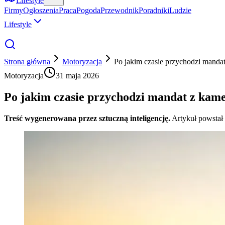
Lifestyle
Firmy
Ogłoszenia
Praca
Pogoda
Przewodnik
Poradniki
Ludzie
Lifestyle
Strona główna
Motoryzacja
Po jakim czasie przychodzi manda
Motoryzacja
31 maja 2026
Po jakim czasie przychodzi mandat z kam
Treść wygenerowana przez sztuczną inteligencję.
Artykuł powstał