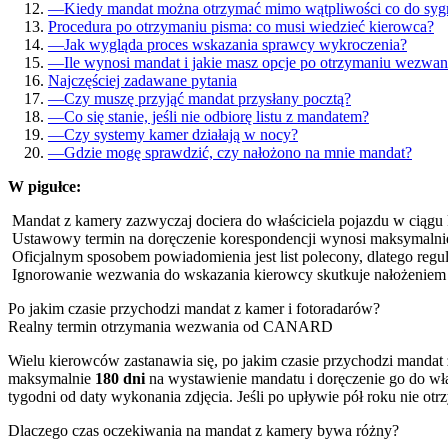
—
Kiedy mandat można otrzymać mimo wątpliwości co do sygn
Procedura po otrzymaniu pisma: co musi wiedzieć kierowca?
—
Jak wygląda proces wskazania sprawcy wykroczenia?
—
Ile wynosi mandat i jakie masz opcje po otrzymaniu wezwan
Najczęściej zadawane pytania
—
Czy muszę przyjąć mandat przysłany pocztą?
—
Co się stanie, jeśli nie odbiorę listu z mandatem?
—
Czy systemy kamer działają w nocy?
—
Gdzie mogę sprawdzić, czy nałożono na mnie mandat?
W pigułce:
Mandat z kamery zazwyczaj dociera do właściciela pojazdu w ciągu 
Ustawowy termin na doręczenie korespondencji wynosi maksymaln
Oficjalnym sposobem powiadomienia jest list polecony, dlatego reg
Ignorowanie wezwania do wskazania kierowcy skutkuje nałożeniem d
Po jakim czasie przychodzi mandat z kamer i fotoradarów?
Realny termin otrzymania wezwania od CANARD
Wielu kierowców zastanawia się, po jakim czasie przychodzi mand
maksymalnie
180 dni
na wystawienie mandatu i doręczenie go do właś
tygodni od daty wykonania zdjęcia. Jeśli po upływie pół roku nie ot
Dlaczego czas oczekiwania na mandat z kamery bywa różny?