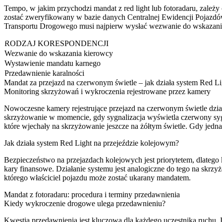
Tempo, w jakim przychodzi mandat z red light lub fotoradaru, zale
zostać zweryfikowany w bazie danych Centralnej Ewidencji Pojazdów
Transportu Drogowego musi najpierw wysłać wezwanie do wskazania
RODZAJ KORESPONDENCJI
Wezwanie do wskazania kierowcy
Wystawienie mandatu karnego
Przedawnienie karalności
Mandat za przejazd na czerwonym świetle – jak działa system Red Li
Monitoring skrzyżowań i wykroczenia rejestrowane przez kamery
Nowoczesne kamery rejestrujące przejazd na czerwonym świetle dział
skrzyżowanie w momencie, gdy sygnalizacja wyświetla czerwony sy
które wjechały na skrzyżowanie jeszcze na żółtym świetle. Gdy jedn
Jak działa system Red Light na przejeździe kolejowym?
Bezpieczeństwo na przejazdach kolejowych jest priorytetem, dlatego k
kary finansowe. Działanie systemu jest analogiczne do tego na skrz
którego właściciel pojazdu może zostać ukarany mandatem.
Mandat z fotoradaru: procedura i terminy przedawnienia
Kiedy wykroczenie drogowe ulega przedawnieniu?
Kwestia przedawnienia jest kluczowa dla każdego uczestnika ruchu. 