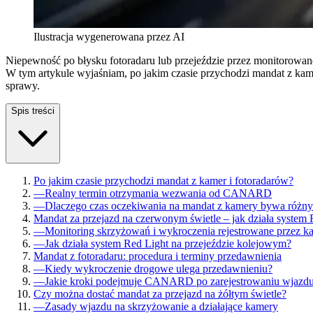
Ilustracja wygenerowana przez AI
Niepewność po błysku fotoradaru lub przejeździe przez monitorowane
W tym artykule wyjaśniam, po jakim czasie przychodzi mandat z kame
sprawy.
Spis treści
Po jakim czasie przychodzi mandat z kamer i fotoradarów?
—
Realny termin otrzymania wezwania od CANARD
—
Dlaczego czas oczekiwania na mandat z kamery bywa różn
Mandat za przejazd na czerwonym świetle – jak działa system 
—
Monitoring skrzyżowań i wykroczenia rejestrowane przez k
—
Jak działa system Red Light na przejeździe kolejowym?
Mandat z fotoradaru: procedura i terminy przedawnienia
—
Kiedy wykroczenie drogowe ulega przedawnieniu?
—
Jakie kroki podejmuje CANARD po zarejestrowaniu wjazdu
Czy można dostać mandat za przejazd na żółtym świetle?
—
Zasady wjazdu na skrzyżowanie a działające kamery