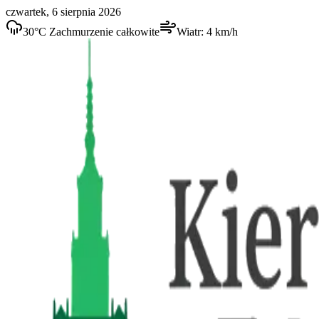
czwartek, 6 sierpnia 2026
30
°C
Zachmurzenie całkowite
Wiatr:
4
km/h