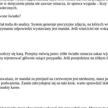
ie w doręczeniu pisma nie zawsze oznacza, że sprawa wygasła – liczy 
poleconych.
wone światło?
iał trafia do analizy. System generuje precyzyjne zdjęcia, na których 
trzymaniu odpowiedzi wystawiany jest mandat. Jeśli właściciel nie w
kończy się karą. Przepisy mówią jasno: żółte światło oznacza zakaz wj
rejestrować głównie rażące przypadki. Jeśli przejedziesz na żółtym św
?
śli uważasz, że mandat za przejazd na czerwonym jest niesłuszny, masz
 podważenia. Zanim zdecydujesz się na taki krok, warto sprawdzić do
punkty karne.