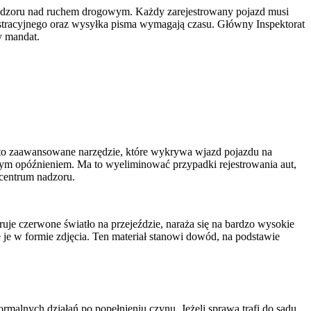
 nadzoru nad ruchem drogowym. Każdy zarejestrowany pojazd musi
estracyjnego oraz wysyłka pisma wymagają czasu. Główny Inspektorat
y mandat.
t to zaawansowane narzędzie, które wykrywa wjazd pojazdu na
m opóźnieniem. Ma to wyeliminować przypadki rejestrowania aut,
 centrum nadzoru.
ruje czerwone światło na przejeździe, naraża się na bardzo wysokie
je w formie zdjęcia. Ten materiał stanowi dowód, na podstawie
malnych działań po popełnieniu czynu. Jeżeli sprawa trafi do sądu,