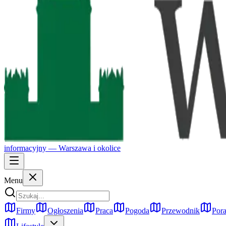
informacyjny —
Warszawa
i okolice
Menu
Firmy
Ogłoszenia
Praca
Pogoda
Przewodnik
Pora