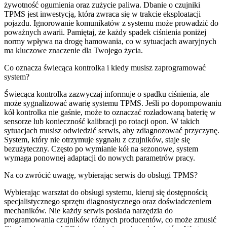
żywotność ogumienia oraz zużycie paliwa. Dbanie o czujniki
TPMS jest inwestycją, która zwraca się w trakcie eksploatacji
pojazdu. Ignorowanie komunikatów z systemu może prowadzić do
poważnych awarii. Pamiętaj, że każdy spadek ciśnienia poniżej
normy wpływa na drogę hamowania, co w sytuacjach awaryjnych
ma kluczowe znaczenie dla Twojego życia.
Co oznacza świecąca kontrolka i kiedy musisz zaprogramować
system?
Świecąca kontrolka zazwyczaj informuje o spadku ciśnienia, ale
może sygnalizować awarię systemu TPMS. Jeśli po dopompowaniu
kół kontrolka nie gaśnie, może to oznaczać rozładowaną baterię w
sensorze lub konieczność kalibracji po rotacji opon. W takich
sytuacjach musisz odwiedzić serwis, aby zdiagnozować przyczynę.
System, który nie otrzymuje sygnału z czujników, staje się
bezużyteczny. Często po wymianie kół na sezonowe, system
wymaga ponownej adaptacji do nowych parametrów pracy.
Na co zwrócić uwagę, wybierając serwis do obsługi TPMS?
Wybierając warsztat do obsługi systemu, kieruj się dostępnością
specjalistycznego sprzętu diagnostycznego oraz doświadczeniem
mechaników. Nie każdy serwis posiada narzędzia do
programowania czujników różnych producentów, co może zmusić