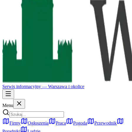
Serwis informacyjny —
Warszawa
i okolice
Menu
Firmy
Ogłoszenia
Praca
Pogoda
Przewodnik
Poradniki
Ludzie