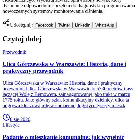
dysponuje odpowiednim sprzętem do diagnostyki i programowania
nowoczesnych systemów monitorowania ciśnienia.
Udostępnij:
Facebook
Twitter
LinkedIn
WhatsApp
Czytaj dalej
Przewodnik
Ulica Górczewska w Warszawie: Historia, dane i
praktyczny przewodnik
Ulica Górczewska w Warszawie: Historia, dane i praktyczny
przewodnikUlica Górczewska w Warszawie to 5330 metrów trasy
łączącej Wolę z Bemowem, zainaugurowanej jako trakt w marcu
1775 roku. Jako główny szlak komunikacyjny dzielnicy, ulica ta
odgrywa kluczową rolę w codziennej logistyce tysięcy mieszk
8 sie 2026
Lifestyle
Podanie o mieszkanie komunalne: jak wypełnić