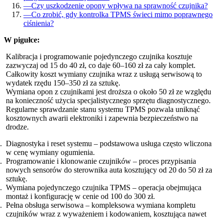
—
Czy uszkodzenie opony wpływa na sprawność czujnika?
—
Co zrobić, gdy kontrolka TPMS świeci mimo poprawnego
ciśnienia?
W pigułce:
Kalibracja i programowanie pojedynczego czujnika kosztuje
zazwyczaj od 15 do 40 zł, co daje 60–160 zł za cały komplet.
Całkowity koszt wymiany czujnika wraz z usługą serwisową to
wydatek rzędu 150–350 zł za sztukę.
Wymiana opon z czujnikami jest droższa o około 50 zł ze względu
na konieczność użycia specjalistycznego sprzętu diagnostycznego.
Regularne sprawdzanie stanu systemu TPMS pozwala uniknąć
kosztownych awarii elektroniki i zapewnia bezpieczeństwo na
drodze.
Diagnostyka i reset systemu – podstawowa usługa często wliczona
w cenę wymiany ogumienia.
Programowanie i klonowanie czujników – proces przypisania
nowych sensorów do sterownika auta kosztujący od 20 do 50 zł za
sztukę.
Wymiana pojedynczego czujnika TPMS – operacja obejmująca
montaż i konfigurację w cenie od 100 do 300 zł.
Pełna obsługa serwisowa – kompleksowa wymiana kompletu
czujników wraz z wyważeniem i kodowaniem, kosztująca nawet