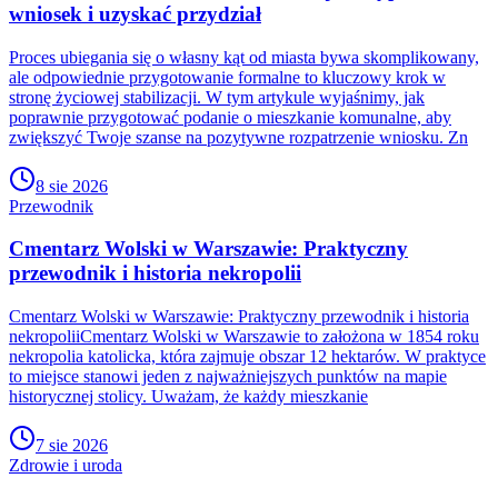
wniosek i uzyskać przydział
Proces ubiegania się o własny kąt od miasta bywa skomplikowany,
ale odpowiednie przygotowanie formalne to kluczowy krok w
stronę życiowej stabilizacji. W tym artykule wyjaśnimy, jak
poprawnie przygotować podanie o mieszkanie komunalne, aby
zwiększyć Twoje szanse na pozytywne rozpatrzenie wniosku. Zn
8 sie 2026
Przewodnik
Cmentarz Wolski w Warszawie: Praktyczny
przewodnik i historia nekropolii
Cmentarz Wolski w Warszawie: Praktyczny przewodnik i historia
nekropoliiCmentarz Wolski w Warszawie to założona w 1854 roku
nekropolia katolicka, która zajmuje obszar 12 hektarów. W praktyce
to miejsce stanowi jeden z najważniejszych punktów na mapie
historycznej stolicy. Uważam, że każdy mieszkanie
7 sie 2026
Zdrowie i uroda