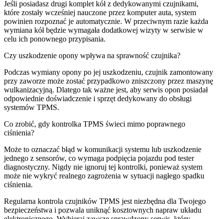
Jeśli posiadasz drugi komplet kół z dedykowanymi czujnikami,
które zostały wcześniej nauczone przez komputer auta, system
powinien rozpoznać je automatycznie. W przeciwnym razie każda
wymiana kół będzie wymagała dodatkowej wizyty w serwisie w
celu ich ponownego przypisania.
Czy uszkodzenie opony wpływa na sprawność czujnika?
Podczas wymiany opony po jej uszkodzeniu, czujnik zamontowany
przy zaworze może zostać przypadkowo zniszczony przez maszynę
wulkanizacyjną. Dlatego tak ważne jest, aby serwis opon posiadał
odpowiednie doświadczenie i sprzęt dedykowany do obsługi
systemów TPMS.
Co zrobić, gdy kontrolka TPMS świeci mimo poprawnego
ciśnienia?
Może to oznaczać błąd w komunikacji systemu lub uszkodzenie
jednego z sensorów, co wymaga podpięcia pojazdu pod tester
diagnostyczny. Nigdy nie ignoruj tej kontrolki, ponieważ system
może nie wykryć realnego zagrożenia w sytuacji nagłego spadku
ciśnienia.
Regularna kontrola czujników TPMS jest niezbędna dla Twojego
bezpieczeństwa i pozwala uniknąć kosztownych napraw układu
elektronicznego. Wybieraj zawsze sprawdzony serwis, który