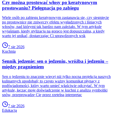
Czy można prostować włosy po keratynowym
prostowaniu? Pielęgnacja po zabiegu
Wiele osób po zabiegu keratynowym zastanawia się, czy sięgnięcie
po prostownicę nie zniweczy efektu wygładzonych i lśniących
włosów, nad którymi tak bardzo nam zależało. W tym artykule
wyjaśniam, kiedy stylizacja na gorąco jest dopuszczalna, a kiedy
warto jej unikać, dostarczając Ci sprawdzonych wsk
7 sie 2026
Kuchnia
Sennik jedzenie: sen o jedzeniu, wróżba i jedzeniu –
między pragnieniem
Sen o jedzeniu to znacznie więcej niż tylko nocna projekcja naszych
kulinarnych upodobań; to często ważny komunikat płynący z
podświadomości, który warto umieć właściwie odczytać. W tym
artykule, łącząc moje doświadczenie w kuchni z analizą symboliki
snów, przeprowadzę Cię przez rzetelną interpretac
7 sie 2026
Edukacja