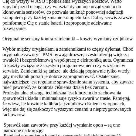
Cię do wizyty w ASO i poniesienia wyższych kosztów. Warto
zapytać przed usługą, czy warsztat dysponuje urządzeniem do
klonowania sensorów, co pozwala uniknąć ponownej adaptacji
komputera przy każdej zmianie kompletu kół. Dobry serwis zawsze
poinformuje Cię o stanie baterii i zaproponuje adekwatne
rozwiązanie.
Oryginalne sensory kontra zamienniki – koszty wymiany czujników
Wybór między oryginałami a zamiennikami to częsty dylemat. Choć
oryginalne zawory TPMS bywają droższe, często oferują większą
trwałość i bezproblemową współpracę z elektroniką auta. Ogranicza
to koszty związane z częstym programowaniem czy wizytami w
serwisie. Zamienniki są tańsze, ale działają poprawnie tylko wtedy,
gdy mechanik potrafi je dobrze zaprogramować. Ostatecznie,
najważniejsze jest regularne sprawdzanie stanu systemu, aby zawsze
mieć pewność, że kontrola ciśnienia działa bez zarzutu.
Profesjonalna obsługa techniczna jest kluczem do zachowania
sprawności układu i minimalizuje ryzyko awarii w trasie. Pamiętaj,
że wiesz, ile kosztuje kalibracja czujników ciśnienia w oponach,
więc nie daj się zaskoczyć wyższymi cenami u nieprzygotowanych
fachowców.
Sprawdź stan zaworów przy każdej wymianie opon – są one
narażone na korozję.
Pamiętaj o wymianie baterii w sensorach, jeśli ich żywotność