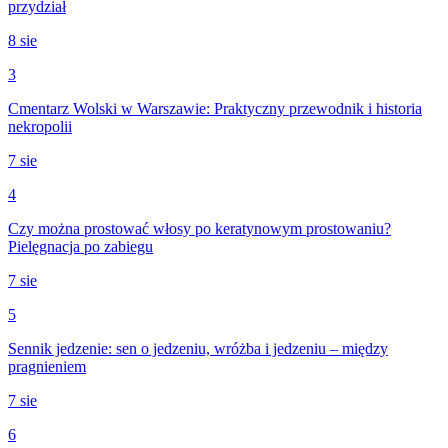
przydział
8 sie
3
Cmentarz Wolski w Warszawie: Praktyczny przewodnik i historia
nekropolii
7 sie
4
Czy można prostować włosy po keratynowym prostowaniu?
Pielęgnacja po zabiegu
7 sie
5
Sennik jedzenie: sen o jedzeniu, wróżba i jedzeniu – między
pragnieniem
7 sie
6