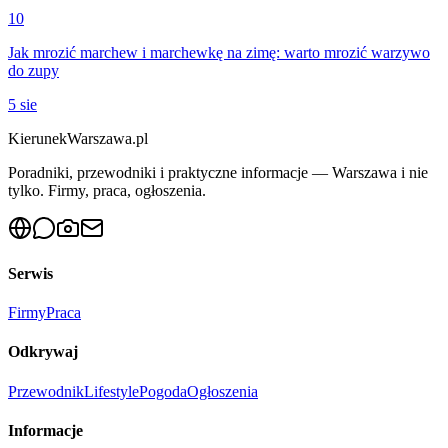
10
Jak mrozić marchew i marchewkę na zimę: warto mrozić warzywo
do zupy
5 sie
KierunekWarszawa.pl
Poradniki, przewodniki i praktyczne informacje — Warszawa i nie
tylko. Firmy, praca, ogłoszenia.
Serwis
Firmy
Praca
Odkrywaj
Przewodnik
Lifestyle
Pogoda
Ogłoszenia
Informacje