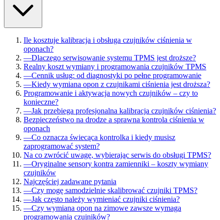
Ile kosztuje kalibracja i obsługa czujników ciśnienia w
oponach?
—
Dlaczego serwisowanie systemu TPMS jest droższe?
Realny koszt wymiany i programowania czujników TPMS
—
Cennik usług: od diagnostyki po pełne programowanie
—
Kiedy wymiana opon z czujnikami ciśnienia jest droższa?
Programowanie i aktywacja nowych czujników – czy to
konieczne?
—
Jak przebiega profesjonalna kalibracja czujników ciśnienia?
Bezpieczeństwo na drodze a sprawna kontrola ciśnienia w
oponach
—
Co oznacza świecąca kontrolka i kiedy musisz
zaprogramować system?
Na co zwrócić uwagę, wybierając serwis do obsługi TPMS?
—
Oryginalne sensory kontra zamienniki – koszty wymiany
czujników
Najczęściej zadawane pytania
—
Czy mogę samodzielnie skalibrować czujniki TPMS?
—
Jak często należy wymieniać czujniki ciśnienia?
—
Czy wymiana opon na zimowe zawsze wymaga
programowania czujników?