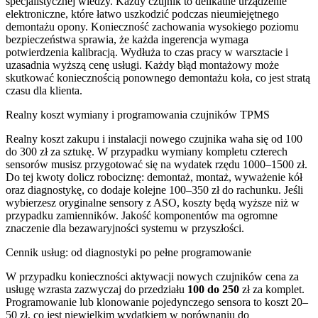
specjalistycznej wiedzy. Każdy czujnik to delikatne urządzenie
elektroniczne, które łatwo uszkodzić podczas nieumiejętnego
demontażu opony. Konieczność zachowania wysokiego poziomu
bezpieczeństwa sprawia, że każda ingerencja wymaga
potwierdzenia kalibracją. Wydłuża to czas pracy w warsztacie i
uzasadnia wyższą cenę usługi. Każdy błąd montażowy może
skutkować koniecznością ponownego demontażu koła, co jest stratą
czasu dla klienta.
Realny koszt wymiany i programowania czujników TPMS
Realny koszt zakupu i instalacji nowego czujnika waha się od 100
do 300 zł za sztukę. W przypadku wymiany kompletu czterech
sensorów musisz przygotować się na wydatek rzędu 1000–1500 zł.
Do tej kwoty dolicz robociznę: demontaż, montaż, wyważenie kół
oraz diagnostykę, co dodaje kolejne 100–350 zł do rachunku. Jeśli
wybierzesz oryginalne sensory z ASO, koszty będą wyższe niż w
przypadku zamienników. Jakość komponentów ma ogromne
znaczenie dla bezawaryjności systemu w przyszłości.
Cennik usług: od diagnostyki po pełne programowanie
W przypadku konieczności aktywacji nowych czujników cena za
usługę wzrasta zazwyczaj do przedziału
100 do 250
zł za komplet.
Programowanie lub klonowanie pojedynczego sensora to koszt 20–
50 zł, co jest niewielkim wydatkiem w porównaniu do