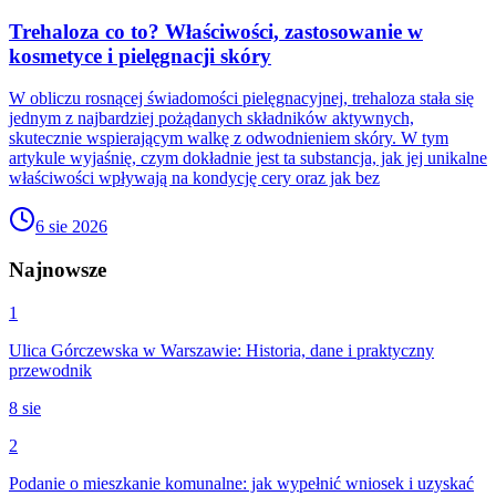
Trehaloza co to? Właściwości, zastosowanie w
kosmetyce i pielęgnacji skóry
W obliczu rosnącej świadomości pielęgnacyjnej, trehaloza stała się
jednym z najbardziej pożądanych składników aktywnych,
skutecznie wspierającym walkę z odwodnieniem skóry. W tym
artykule wyjaśnię, czym dokładnie jest ta substancja, jak jej unikalne
właściwości wpływają na kondycję cery oraz jak bez
6 sie 2026
Najnowsze
1
Ulica Górczewska w Warszawie: Historia, dane i praktyczny
przewodnik
8 sie
2
Podanie o mieszkanie komunalne: jak wypełnić wniosek i uzyskać