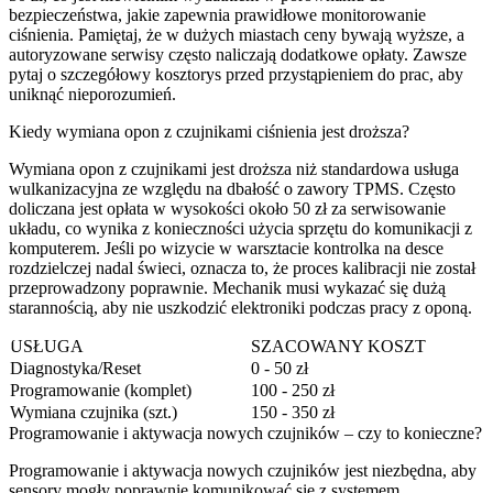
bezpieczeństwa, jakie zapewnia prawidłowe monitorowanie
ciśnienia. Pamiętaj, że w dużych miastach ceny bywają wyższe, a
autoryzowane serwisy często naliczają dodatkowe opłaty. Zawsze
pytaj o szczegółowy kosztorys przed przystąpieniem do prac, aby
uniknąć nieporozumień.
Kiedy wymiana opon z czujnikami ciśnienia jest droższa?
Wymiana opon z czujnikami jest droższa niż standardowa usługa
wulkanizacyjna ze względu na dbałość o zawory TPMS. Często
doliczana jest opłata w wysokości około 50 zł za serwisowanie
układu, co wynika z konieczności użycia sprzętu do komunikacji z
komputerem. Jeśli po wizycie w warsztacie kontrolka na desce
rozdzielczej nadal świeci, oznacza to, że proces kalibracji nie został
przeprowadzony poprawnie. Mechanik musi wykazać się dużą
starannością, aby nie uszkodzić elektroniki podczas pracy z oponą.
USŁUGA
SZACOWANY KOSZT
Diagnostyka/Reset
0 - 50 zł
Programowanie (komplet)
100 - 250 zł
Wymiana czujnika (szt.)
150 - 350 zł
Programowanie i aktywacja nowych czujników – czy to konieczne?
Programowanie i aktywacja nowych czujników jest niezbędna, aby
sensory mogły poprawnie komunikować się z systemem