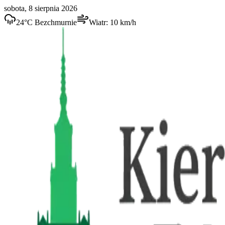
sobota, 8 sierpnia 2026
24
°C
Bezchmurnie
Wiatr:
10
km/h