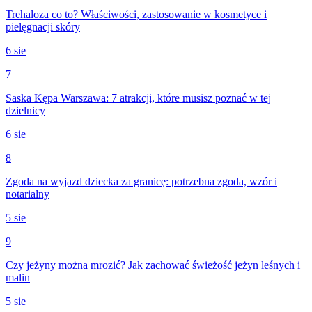
Trehaloza co to? Właściwości, zastosowanie w kosmetyce i
pielęgnacji skóry
6 sie
7
Saska Kępa Warszawa: 7 atrakcji, które musisz poznać w tej
dzielnicy
6 sie
8
Zgoda na wyjazd dziecka za granicę: potrzebna zgoda, wzór i
notarialny
5 sie
9
Czy jeżyny można mrozić? Jak zachować świeżość jeżyn leśnych i
malin
5 sie