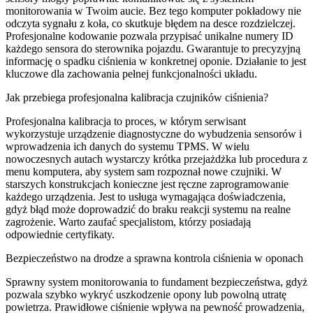
monitorowania w Twoim aucie. Bez tego komputer pokładowy nie
odczyta sygnału z koła, co skutkuje błędem na desce rozdzielczej.
Profesjonalne kodowanie pozwala przypisać unikalne numery ID
każdego sensora do sterownika pojazdu. Gwarantuje to precyzyjną
informację o spadku ciśnienia w konkretnej oponie. Działanie to jest
kluczowe dla zachowania pełnej funkcjonalności układu.
Jak przebiega profesjonalna kalibracja czujników ciśnienia?
Profesjonalna kalibracja to proces, w którym serwisant
wykorzystuje urządzenie diagnostyczne do wybudzenia sensorów i
wprowadzenia ich danych do systemu TPMS. W wielu
nowoczesnych autach wystarczy krótka przejażdżka lub procedura z
menu komputera, aby system sam rozpoznał nowe czujniki. W
starszych konstrukcjach konieczne jest ręczne zaprogramowanie
każdego urządzenia. Jest to usługa wymagająca doświadczenia,
gdyż błąd może doprowadzić do braku reakcji systemu na realne
zagrożenie. Warto zaufać specjalistom, którzy posiadają
odpowiednie certyfikaty.
Bezpieczeństwo na drodze a sprawna kontrola ciśnienia w oponach
Sprawny system monitorowania to fundament bezpieczeństwa, gdyż
pozwala szybko wykryć uszkodzenie opony lub powolną utratę
powietrza. Prawidłowe ciśnienie wpływa na pewność prowadzenia,