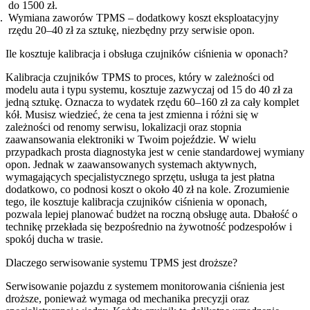
do 1500 zł.
Wymiana zaworów TPMS – dodatkowy koszt eksploatacyjny
rzędu 20–40 zł za sztukę, niezbędny przy serwisie opon.
Ile kosztuje kalibracja i obsługa czujników ciśnienia w oponach?
Kalibracja czujników TPMS to proces, który w zależności od
modelu auta i typu systemu, kosztuje zazwyczaj od 15 do 40 zł za
jedną sztukę. Oznacza to wydatek rzędu 60–160 zł za cały komplet
kół. Musisz wiedzieć, że cena ta jest zmienna i różni się w
zależności od renomy serwisu, lokalizacji oraz stopnia
zaawansowania elektroniki w Twoim pojeździe. W wielu
przypadkach prosta diagnostyka jest w cenie standardowej wymiany
opon. Jednak w zaawansowanych systemach aktywnych,
wymagających specjalistycznego sprzętu, usługa ta jest płatna
dodatkowo, co podnosi koszt o około 40 zł na kole. Zrozumienie
tego, ile kosztuje kalibracja czujników ciśnienia w oponach,
pozwala lepiej planować budżet na roczną obsługę auta. Dbałość o
technikę przekłada się bezpośrednio na żywotność podzespołów i
spokój ducha w trasie.
Dlaczego serwisowanie systemu TPMS jest droższe?
Serwisowanie pojazdu z systemem monitorowania ciśnienia jest
droższe, ponieważ wymaga od mechanika precyzji oraz