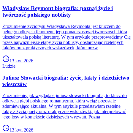
Władysław Reymont biografia: poznaj życie i
twórczość polskiego noblisty
Zrozumienie życiorysu Władysława Reymonta jest kluczem do
pełnego odkrycia fenomenu jego ponadczasowej twórczości, która
ukształtowała polską literaturę. W tym artykule przeprowadzimy Cię
przez najważniejsze etapy życia noblisty, dostarczając rzetelnych
faktów oraz praktycznych wskazówek, które pozw
13 kwi 2026
Ludzie
Juliusz Słowacki biografia: życie, fakty i dziedzictwo
wieszczów
Zrozumienie, jak wyglądała juliusz słowacki biografia, to klucz do
odkrycia głębi polskiego romantyzmu, która wciąż pozostaje
zdumiewająco aktualna. W tym artykule przedstawiam rzetelne
fakty z życia poety oraz praktyczne wskazówki, jak interpretować
jego losy w kontekście dzisiejszych wyzwań. Pozna
13 kwi 2026