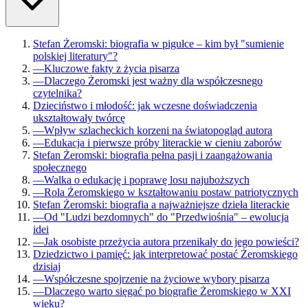
Stefan Żeromski: biografia w pigułce – kim był "sumienie
polskiej literatury"?
—
Kluczowe fakty z życia pisarza
—
Dlaczego Żeromski jest ważny dla współczesnego
czytelnika?
Dzieciństwo i młodość: jak wczesne doświadczenia
ukształtowały twórcę
—
Wpływ szlacheckich korzeni na światopogląd autora
—
Edukacja i pierwsze próby literackie w cieniu zaborów
Stefan Żeromski: biografia pełna pasji i zaangażowania
społecznego
—
Walka o edukację i poprawę losu najuboższych
—
Rola Żeromskiego w kształtowaniu postaw patriotycznych
Stefan Żeromski: biografia a najważniejsze dzieła literackie
—
Od "Ludzi bezdomnych" do "Przedwiośnia" – ewolucja
idei
—
Jak osobiste przeżycia autora przenikały do jego powieści?
Dziedzictwo i pamięć: jak interpretować postać Żeromskiego
dzisiaj
—
Współczesne spojrzenie na życiowe wybory pisarza
—
Dlaczego warto sięgać po biografie Żeromskiego w XXI
wieku?