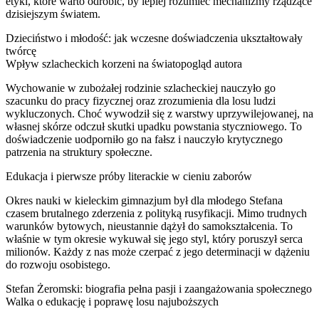
etyki, które warto odrobić, by lepiej rozumieć mechanizmy rządzące
dzisiejszym światem.
Dzieciństwo i młodość: jak wczesne doświadczenia ukształtowały
twórcę
Wpływ szlacheckich korzeni na światopogląd autora
Wychowanie w zubożałej rodzinie szlacheckiej nauczyło go
szacunku do pracy fizycznej oraz zrozumienia dla losu ludzi
wykluczonych. Choć wywodził się z warstwy uprzywilejowanej, na
własnej skórze odczuł skutki upadku powstania styczniowego. To
doświadczenie uodporniło go na fałsz i nauczyło krytycznego
patrzenia na struktury społeczne.
Edukacja i pierwsze próby literackie w cieniu zaborów
Okres nauki w kieleckim gimnazjum był dla młodego Stefana
czasem brutalnego zderzenia z polityką rusyfikacji. Mimo trudnych
warunków bytowych, nieustannie dążył do samokształcenia. To
właśnie w tym okresie wykuwał się jego styl, który poruszył serca
milionów. Każdy z nas może czerpać z jego determinacji w dążeniu
do rozwoju osobistego.
Stefan Żeromski: biografia pełna pasji i zaangażowania społecznego
Walka o edukację i poprawę losu najuboższych