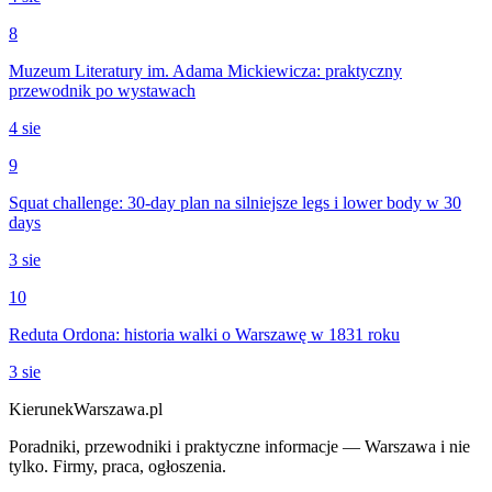
8
Muzeum Literatury im. Adama Mickiewicza: praktyczny
przewodnik po wystawach
4 sie
9
Squat challenge: 30-day plan na silniejsze legs i lower body w 30
days
3 sie
10
Reduta Ordona: historia walki o Warszawę w 1831 roku
3 sie
KierunekWarszawa.pl
Poradniki, przewodniki i praktyczne informacje — Warszawa i nie
tylko. Firmy, praca, ogłoszenia.