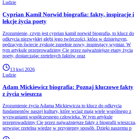
Ludzie
Cyprian Kamil Norwid biografia: fakty, inspiracje i
lekcje życia poety
Zrozumienie, czym jest cyprian kamil norwid biografia, to klucz do
odkrycia niezwykłej głębi jego twórczości, która w dzisiejszym,
pędzącym świecie zyskuje zupełnie nowy, inspirujący wymiar. W
tym artykule przeprowadzimy Cię przez najważniejsze etapy życia
poety, dostarczając rzetelnych faktów oraz
13 kwi 2026
Ludzie
Adam Mickiewicz biografia: Poznaj kluczowe fakty
z życia wieszcza
Zrozumienie życia Adama Mickiewicza to klucz do odkrycia
fundamentów naszej kultury, które wciąż mają wiele wspólnego z
wyzwaniami współczesnego człowieka. W tym artykule
przeprowadzimy Cię przez najważniejsze fakty z biografii wieszcza,
serwując rzetelną wiedzę w przystępny sposób. Dzięki naszemu p