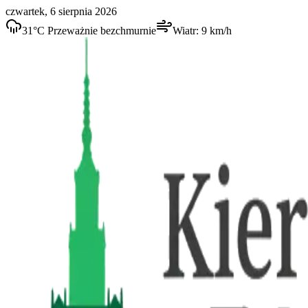
czwartek, 6 sierpnia 2026
31
°C
Przeważnie bezchmurnie
Wiatr:
9
km/h