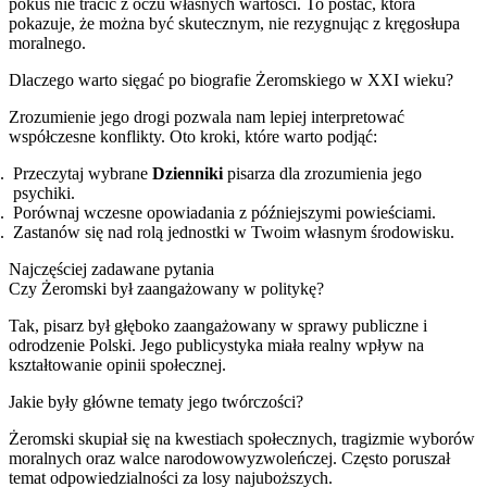
pokus nie tracić z oczu własnych wartości. To postać, która
pokazuje, że można być skutecznym, nie rezygnując z kręgosłupa
moralnego.
Dlaczego warto sięgać po biografie Żeromskiego w XXI wieku?
Zrozumienie jego drogi pozwala nam lepiej interpretować
współczesne konflikty. Oto kroki, które warto podjąć:
Przeczytaj wybrane
Dzienniki
pisarza dla zrozumienia jego
psychiki.
Porównaj wczesne opowiadania z późniejszymi powieściami.
Zastanów się nad rolą jednostki w Twoim własnym środowisku.
Najczęściej zadawane pytania
Czy Żeromski był zaangażowany w politykę?
Tak, pisarz był głęboko zaangażowany w sprawy publiczne i
odrodzenie Polski. Jego publicystyka miała realny wpływ na
kształtowanie opinii społecznej.
Jakie były główne tematy jego twórczości?
Żeromski skupiał się na kwestiach społecznych, tragizmie wyborów
moralnych oraz walce narodowowyzwoleńczej. Często poruszał
temat odpowiedzialności za losy najuboższych.