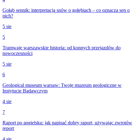
Gołąb sennik: interpretacja snów o gołębiach – co oznacza sen o
nich?
5 sie
5
Tramwaje warszawskie historia: od konnych przejazdów do
nowoczesności
5 sie
6
Geological museum warsaw: Twoje muzeum geologiczne w
Instytucie Badawczym
4 sie
7
Raport po angielsku: jak napisać dobry raport, używając zwrotów
report
4 sie