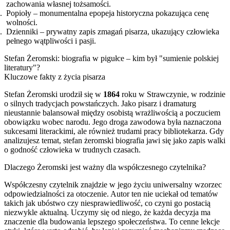
zachowania własnej tożsamości.
Popioły – monumentalna epopeja historyczna pokazująca cenę
wolności.
Dzienniki – prywatny zapis zmagań pisarza, ukazujący człowieka
pełnego wątpliwości i pasji.
Stefan Żeromski: biografia w pigułce – kim był "sumienie polskiej
literatury"?
Kluczowe fakty z życia pisarza
Stefan Żeromski urodził się w
1864
roku w Strawczynie, w rodzinie
o silnych tradycjach powstańczych. Jako pisarz i dramaturg
nieustannie balansował między osobistą wrażliwością a poczuciem
obowiązku wobec narodu. Jego droga zawodowa była naznaczona
sukcesami literackimi, ale również trudami pracy bibliotekarza. Gdy
analizujesz temat, stefan żeromski biografia jawi się jako zapis walki
o godność człowieka w trudnych czasach.
Dlaczego Żeromski jest ważny dla współczesnego czytelnika?
Współczesny czytelnik znajdzie w jego życiu uniwersalny wzorzec
odpowiedzialności za otoczenie. Autor ten nie uciekał od tematów
takich jak ubóstwo czy niesprawiedliwość, co czyni go postacią
niezwykle aktualną. Uczymy się od niego, że każda decyzja ma
znaczenie dla budowania lepszego społeczeństwa. To cenne lekcje