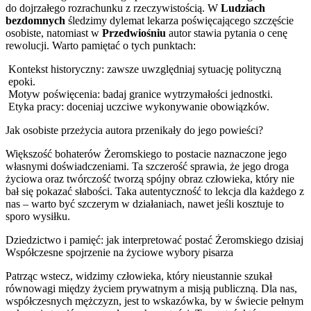
do dojrzałego rozrachunku z rzeczywistością. W
Ludziach
bezdomnych
śledzimy dylemat lekarza poświęcającego szczęście
osobiste, natomiast w
Przedwiośniu
autor stawia pytania o cenę
rewolucji. Warto pamiętać o tych punktach:
Kontekst historyczny: zawsze uwzględniaj sytuację polityczną
epoki.
Motyw poświęcenia: badaj granice wytrzymałości jednostki.
Etyka pracy: doceniaj uczciwe wykonywanie obowiązków.
Jak osobiste przeżycia autora przenikały do jego powieści?
Większość bohaterów Żeromskiego to postacie naznaczone jego
własnymi doświadczeniami. Ta szczerość sprawia, że jego droga
życiowa oraz twórczość tworzą spójny obraz człowieka, który nie
bał się pokazać słabości. Taka autentyczność to lekcja dla każdego z
nas – warto być szczerym w działaniach, nawet jeśli kosztuje to
sporo wysiłku.
Dziedzictwo i pamięć: jak interpretować postać Żeromskiego dzisiaj
Współczesne spojrzenie na życiowe wybory pisarza
Patrząc wstecz, widzimy człowieka, który nieustannie szukał
równowagi między życiem prywatnym a misją publiczną. Dla nas,
współczesnych mężczyzn, jest to wskazówka, by w świecie pełnym