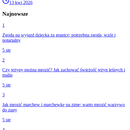
13 kwi 2026
Najnowsze
1
Zgoda na wyjazd dziecka za granicę: potrzebna zgoda, wzór i
notarialny
5 sie
2
Czy jeżyny można mrozić? Jak zachować świeżość jeżyn leśnych i
malin
5 sie
3
Jak mrozić marchew i marchewkę na zimę: warto mrozić warzywo
do zupy
5 sie
4