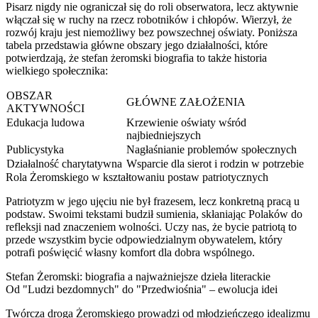
Pisarz nigdy nie ograniczał się do roli obserwatora, lecz aktywnie
włączał się w ruchy na rzecz robotników i chłopów. Wierzył, że
rozwój kraju jest niemożliwy bez powszechnej oświaty. Poniższa
tabela przedstawia główne obszary jego działalności, które
potwierdzają, że stefan żeromski biografia to także historia
wielkiego społecznika:
OBSZAR
GŁÓWNE ZAŁOŻENIA
AKTYWNOŚCI
Edukacja ludowa
Krzewienie oświaty wśród
najbiedniejszych
Publicystyka
Nagłaśnianie problemów społecznych
Działalność charytatywna
Wsparcie dla sierot i rodzin w potrzebie
Rola Żeromskiego w kształtowaniu postaw patriotycznych
Patriotyzm w jego ujęciu nie był frazesem, lecz konkretną pracą u
podstaw. Swoimi tekstami budził sumienia, skłaniając Polaków do
refleksji nad znaczeniem wolności. Uczy nas, że bycie patriotą to
przede wszystkim bycie odpowiedzialnym obywatelem, który
potrafi poświęcić własny komfort dla dobra wspólnego.
Stefan Żeromski: biografia a najważniejsze dzieła literackie
Od "Ludzi bezdomnych" do "Przedwiośnia" – ewolucja idei
Twórcza droga Żeromskiego prowadzi od młodzieńczego idealizmu