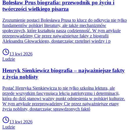
Bolesław Prus biografia: przewodnik po życiu i
twórczości wielkiego pisarza
Zrozumienie postaci Bolesława Prusa to klucz do odkrycia nie tylko
fundamentów polskiej literatury, ale także mechanizmów
społecznych, które kształtują naszą codzienność. W tym artykule
przeprowadzimy Cię przez najważniejsze fakty z biografii
Aleksandra Głowackiego, dostarczając rzetelnej wiedzy i p
13 kwi 2026
Ludzie
Henryk Sienkiewicz biografia – najważniejsze fakty
z życia noblisty
Postać Henryka Sienkiewicza to nie tylko szkolna lektura, ale
przede wszystkim fascynująca lekcja patriotyzmu i determinacji,
która do dziś stanowi ważny punkt odniesienia w polskiej kulturze.
W tym artykule przeprowadzimy Cię przez najważniejsze etapy
życia noblisty, dostarczając sprawdzonych faktó
13 kwi 2026
Ludzie