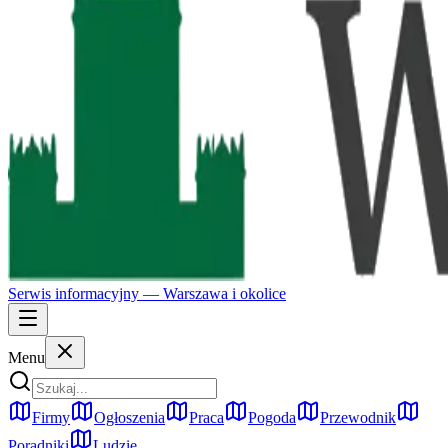
Serwis informacyjny —
Warszawa
i okolice
Menu
Firmy
Ogłoszenia
Praca
Pogoda
Przewodnik
Poradniki
Ludzie