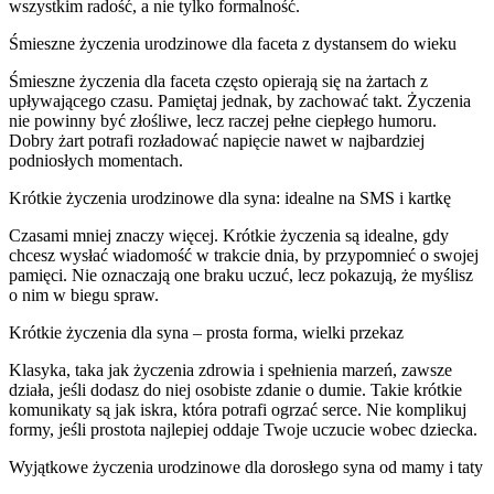
wszystkim radość, a nie tylko formalność.
Śmieszne życzenia urodzinowe dla faceta z dystansem do wieku
Śmieszne życzenia dla faceta często opierają się na żartach z
upływającego czasu. Pamiętaj jednak, by zachować takt. Życzenia
nie powinny być złośliwe, lecz raczej pełne ciepłego humoru.
Dobry żart potrafi rozładować napięcie nawet w najbardziej
podniosłych momentach.
Krótkie życzenia urodzinowe dla syna: idealne na SMS i kartkę
Czasami mniej znaczy więcej. Krótkie życzenia są idealne, gdy
chcesz wysłać wiadomość w trakcie dnia, by przypomnieć o swojej
pamięci. Nie oznaczają one braku uczuć, lecz pokazują, że myślisz
o nim w biegu spraw.
Krótkie życzenia dla syna – prosta forma, wielki przekaz
Klasyka, taka jak życzenia zdrowia i spełnienia marzeń, zawsze
działa, jeśli dodasz do niej osobiste zdanie o dumie. Takie krótkie
komunikaty są jak iskra, która potrafi ogrzać serce. Nie komplikuj
formy, jeśli prostota najlepiej oddaje Twoje uczucie wobec dziecka.
Wyjątkowe życzenia urodzinowe dla dorosłego syna od mamy i taty