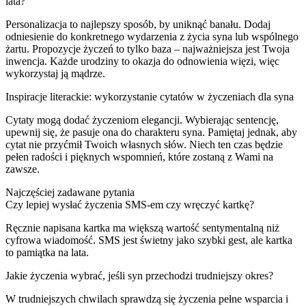
lata?
Personalizacja to najlepszy sposób, by uniknąć banału. Dodaj
odniesienie do konkretnego wydarzenia z życia syna lub wspólnego
żartu. Propozycje życzeń to tylko baza – najważniejsza jest Twoja
inwencja. Każde urodziny to okazja do odnowienia więzi, więc
wykorzystaj ją mądrze.
Inspiracje literackie: wykorzystanie cytatów w życzeniach dla syna
Cytaty mogą dodać życzeniom elegancji. Wybierając sentencję,
upewnij się, że pasuje ona do charakteru syna. Pamiętaj jednak, aby
cytat nie przyćmił Twoich własnych słów. Niech ten czas będzie
pełen radości i pięknych wspomnień, które zostaną z Wami na
zawsze.
Najczęściej zadawane pytania
Czy lepiej wysłać życzenia SMS-em czy wręczyć kartkę?
Ręcznie napisana kartka ma większą wartość sentymentalną niż
cyfrowa wiadomość. SMS jest świetny jako szybki gest, ale kartka
to pamiątka na lata.
Jakie życzenia wybrać, jeśli syn przechodzi trudniejszy okres?
W trudniejszych chwilach sprawdzą się życzenia pełne wsparcia i