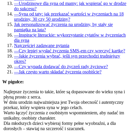
—
Urodzinowe dla syna od mamy: jak wspierać go w drodze
do sukcesu?
—
Syna od taty: jak przekazać wartości w życzeniach na 18
urodziny, 30 czy 50 urodziny?
Jak personalizować życzenia na urodziny, by stały się
pamiątką na lata?
—
Inspiracje literackie: wykorzystanie cytatów w życzeniach
dla syna
Najczęściej zadawane pytania
—
Czy lepiej wysłać życzenia SMS-em czy wręczyć kartkę?
—
Jakie życzenia wybrać, jeśli syn przechodzi trudniejszy
okres?
—
Czy wypada dodawać do życzeń rady życiowe?
—
Jak często warto składać życzenia osobiście?
W pigułce:
Najlepsze życzenia to takie, które są dopasowane do wieku syna i
płyną prosto z serca.
W dniu urodzin najważniejsza jest Twoja obecność i autentyczny
przekaz, który wspiera syna w jego celach.
Warto łączyć życzenia z osobistym wspomnieniem, aby nadać im
unikalny, osobisty charakter.
Dla młodszych dzieci wybieraj formy pełne wyobraźni, a dla
dorosłych – stawiaj na szczerość i szacunek.