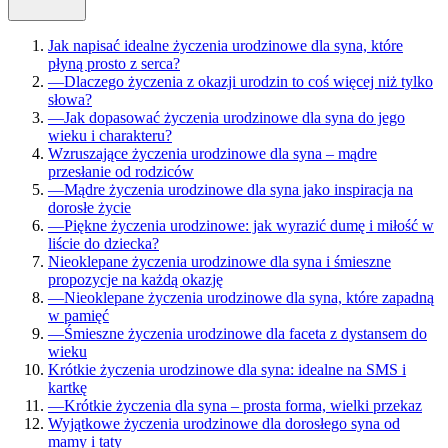
Jak napisać idealne życzenia urodzinowe dla syna, które
płyną prosto z serca?
—
Dlaczego życzenia z okazji urodzin to coś więcej niż tylko
słowa?
—
Jak dopasować życzenia urodzinowe dla syna do jego
wieku i charakteru?
Wzruszające życzenia urodzinowe dla syna – mądre
przesłanie od rodziców
—
Mądre życzenia urodzinowe dla syna jako inspiracja na
dorosłe życie
—
Piękne życzenia urodzinowe: jak wyrazić dumę i miłość w
liście do dziecka?
Nieoklepane życzenia urodzinowe dla syna i śmieszne
propozycje na każdą okazję
—
Nieoklepane życzenia urodzinowe dla syna, które zapadną
w pamięć
—
Śmieszne życzenia urodzinowe dla faceta z dystansem do
wieku
Krótkie życzenia urodzinowe dla syna: idealne na SMS i
kartkę
—
Krótkie życzenia dla syna – prosta forma, wielki przekaz
Wyjątkowe życzenia urodzinowe dla dorosłego syna od
mamy i taty