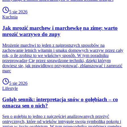
5 sie 2026
Kuchnia
Jak mrozić marchew i marchewkę na zimę: warto
mrozić warzywo do zupy
Mrożenie marchwi to jeden z najprostszych sposobów na
zachowanie letnich witamin i smaku domowych warzyw przez cały
rok, o ile zrobisz to we właściwy sposób. W tym poradniku
przeprowadzę Cię przez sprawdzone techniki, dzięki którym
dowiesz się, jak prawidłowo przygotować, zblanszować i zamrozić
marc
5 sie 2026
Lifestyle
Gołąb sennik: interpretacja snów o gołębiach – co
oznacza sen o nich?
Sen o gołębiu to jedno z najczęściej analizowanych przeżyć
onirycznych, które od wieków intryguje swoją symboliką pokoju i
zmian w życiu osobistym. W tym przewodniku znajdziesz rzetelną