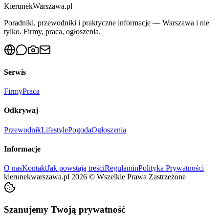
KierunekWarszawa.pl
Poradniki, przewodniki i praktyczne informacje — Warszawa i nie
tylko. Firmy, praca, ogłoszenia.
Serwis
Firmy
Praca
Odkrywaj
Przewodnik
Lifestyle
Pogoda
Ogłoszenia
Informacje
O nas
Kontakt
Jak powstają treści
Regulamin
Polityka Prywatności
kierunekwarszawa.pl
2026
©
Wszelkie Prawa Zastrzeżone
Szanujemy Twoją prywatność