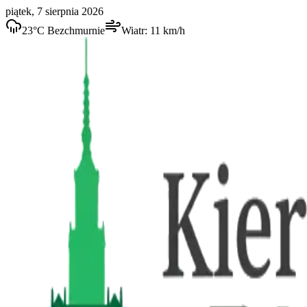
piątek, 7 sierpnia 2026
23
°C
Bezchmurnie
Wiatr:
11
km/h