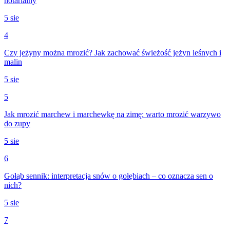
notarialny
5 sie
4
Czy jeżyny można mrozić? Jak zachować świeżość jeżyn leśnych i
malin
5 sie
5
Jak mrozić marchew i marchewkę na zimę: warto mrozić warzywo
do zupy
5 sie
6
Gołąb sennik: interpretacja snów o gołębiach – co oznacza sen o
nich?
5 sie
7