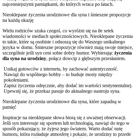
najcenniejszymi pamiątkami, do których wraca po latach.
Nieoklepane życzenia urodzinowe dla syna i śmieszne propozycje
na każdą okazję
Wielu rodziców szuka czegoś, co wyróżni się na tle setek
wiadomości w mediach społecznościowych. Nieoklepane życzenia
to takie, które są osobiste i odnoszą się do Waszego unikalnego
języka w domu. Śmieszne propozycje również mają swoje miejsce,
szczególnie jeśli syn ceni sobie dobry humor. Wybierając
życzenia
dla syna na urodziny
, połącz dowcip z głębszym przesłaniem.
Unikaj gotowców z internetu, by zachować autentyczność.
Nawiąż do wspólnego hobby – to buduje mosty między
pokoleniami.
Zapisz życzenia odręcznie, aby dodać im wartości sentymentalnej.
Upewnij się, że przekaz pasuje do aktualnego nastroju syna.
Nieoklepane życzenia urodzinowe dla syna, które zapadną w
pamięć
Inspiracje na nieoklepane słowa biorą się z uważnej obserwacji.
Jeśli syn interesuje się sportem lub technologią, nawiąż do tego w
sposób pokazujący, że żyjesz jego światem. Warto dodać nutę
humoru, która rozładuje atmosferę i pokaże, że urodziny to przede