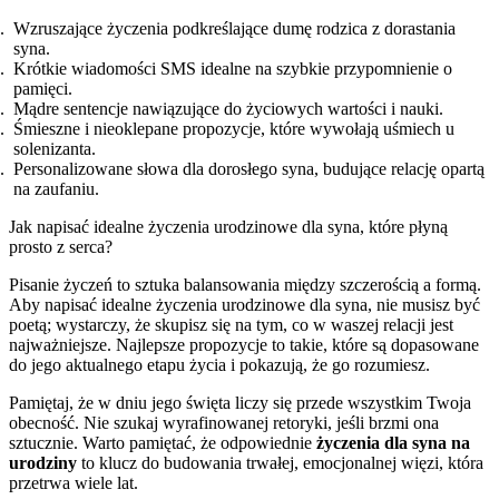
Wzruszające życzenia podkreślające dumę rodzica z dorastania
syna.
Krótkie wiadomości SMS idealne na szybkie przypomnienie o
pamięci.
Mądre sentencje nawiązujące do życiowych wartości i nauki.
Śmieszne i nieoklepane propozycje, które wywołają uśmiech u
solenizanta.
Personalizowane słowa dla dorosłego syna, budujące relację opartą
na zaufaniu.
Jak napisać idealne życzenia urodzinowe dla syna, które płyną
prosto z serca?
Pisanie życzeń to sztuka balansowania między szczerością a formą.
Aby napisać idealne życzenia urodzinowe dla syna, nie musisz być
poetą; wystarczy, że skupisz się na tym, co w waszej relacji jest
najważniejsze. Najlepsze propozycje to takie, które są dopasowane
do jego aktualnego etapu życia i pokazują, że go rozumiesz.
Pamiętaj, że w dniu jego święta liczy się przede wszystkim Twoja
obecność. Nie szukaj wyrafinowanej retoryki, jeśli brzmi ona
sztucznie. Warto pamiętać, że odpowiednie
życzenia dla syna na
urodziny
to klucz do budowania trwałej, emocjonalnej więzi, która
przetrwa wiele lat.