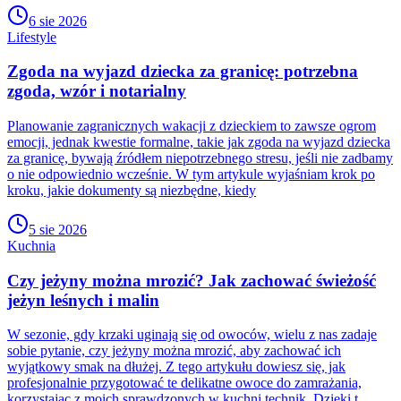
6 sie 2026
Lifestyle
Zgoda na wyjazd dziecka za granicę: potrzebna
zgoda, wzór i notarialny
Planowanie zagranicznych wakacji z dzieckiem to zawsze ogrom
emocji, jednak kwestie formalne, takie jak zgoda na wyjazd dziecka
za granicę, bywają źródłem niepotrzebnego stresu, jeśli nie zadbamy
o nie odpowiednio wcześnie. W tym artykule wyjaśniam krok po
kroku, jakie dokumenty są niezbędne, kiedy
5 sie 2026
Kuchnia
Czy jeżyny można mrozić? Jak zachować świeżość
jeżyn leśnych i malin
W sezonie, gdy krzaki uginają się od owoców, wielu z nas zadaje
sobie pytanie, czy jeżyny można mrozić, aby zachować ich
wyjątkowy smak na dłużej. Z tego artykułu dowiesz się, jak
profesjonalnie przygotować te delikatne owoce do zamrażania,
korzystając z moich sprawdzonych w kuchni technik. Dzięki t