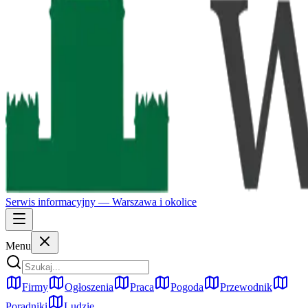
Serwis informacyjny —
Warszawa
i okolice
Menu
Firmy
Ogłoszenia
Praca
Pogoda
Przewodnik
Poradniki
Ludzie