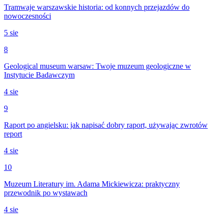
Tramwaje warszawskie historia: od konnych przejazdów do
nowoczesności
5 sie
8
Geological museum warsaw: Twoje muzeum geologiczne w
Instytucie Badawczym
4 sie
9
Raport po angielsku: jak napisać dobry raport, używając zwrotów
report
4 sie
10
Muzeum Literatury im. Adama Mickiewicza: praktyczny
przewodnik po wystawach
4 sie