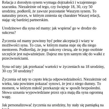
Relacja z dorosłym synem wymaga dojrzałości i wzajemnego
szacunku. Niezależnie od tego, czy świętuje 18, 30, czy 50
urodziny, podkreśl, że zawsze pozostanie Waszym synem. To
naturalny proces, w którym zmienia się charakter Waszej relacji,
stając się bardziej partnerskim.
Urodzinowe dla syna od mamy: jak wspierać go w drodze do
sukcesu?
Życzenia od mamy powinny być pełne akceptacji i wiary w
możliwości syna. To czas, w którym mama staje się dla niego
mentorem. Podkreślaj, że jego sukcesy cieszą, ale to jego osobiste
szczęście jest najważniejsze. Dajesz mu tym samym siłę do walki z
przeciwnościami.
Syna od taty: jak przekazać wartości w życzeniach na 18 urodziny,
30 czy 50 urodziny?
Życzenia od taty to często lekcja odpowiedzialności. Niezależnie od
wieku, tata powinien pokazać synowi, że jest z niego dumny. To
moment, w którym miłość przekazuje się w sposób bezpośredni.
Słowa uznania wypowiedziane przez ojca mają dla syna ogromną
wagę.
Jak personalizować życzenia na urodziny, by stały się pamiątką na