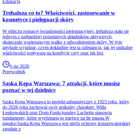
Edukacja
Trehaloza co to? Właściwości, zastosowanie w
kosmetyce i pielęgnacji skóry
W obliczu rosnącej świadomości pielęgnacyjnej, trehaloza stała się
jednym z najbardziej pożądanych składników aktywnych,
skutecznie wspierającym walkę z odwodnieniem skóry. W tym
artykule wyjaśnię, czym dokładnie jest ta substancja, jak jej unikalne
właściwości wpływają na kondycję cery oraz jak bez
6 sie 2026
Przewodnik
Saska Kępa Warszawa: 7 atrakcji, które musisz
poznać w tej dzielnicy
Saska Kępa Warszawa to projekt urbanistyczny z 1925 roku, który
do 2026 roku zachował swój unikalny charakter. Willa
Łepkowskich oraz Dom Funkcjonalny Lacherta stanowią
fundamenty, które wyróżniają to miejsce na tle miasta.W
pigułce:Saska Kępa Warszawa jest strefą ochrony konserwatorskiej
zgodnie z