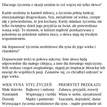
Dlaczego życzenia z okazji urodzin to coś więcej niż tylko słowa?
Każde urodziny to kamień milowy, a życzenia pełnią funkcję
emocjonalnego drogowskazu. Syn, niezależnie od wieku, czerpie
siłę z potwierdzenia, że jest kochany. Kiedy składasz życzenia, nie
tylko świętujesz dzień jego przyjścia na świat, ale potwierdzasz
waszą więź. To moment, w którym mądrość przekazywana z
pokolenia na pokolenie nabiera mocy, a słowa stają się trwałym
wspomnieniem.
Jak dopasować życzenia urodzinowe dla syna do jego wieku i
charakteru?
Dopasowanie treści to połowa sukcesu. Inne słowa będą
odpowiednie dla małego chłopca, a inne dla dorosłego mężczyzny.
Jeśli szukasz czegoś oryginalnego, sięgnij po inspiracje literackie lub
nawiąż do wspólnych pasji. Zastanów się, co chciałbyś usłyszeć w
jego wieku.
WIEK SYNA
STYL ŻYCZEŃ
PRIORYTET PRZEKAZU
Małe dziecko
Bajkowy i radosny
Zabawa, przyjaźń, rozwój
Nastolatek
Wspierający i krótki
Wiara w siebie, niezależność
Dorosły
Mądry i partnerski
Szacunek, dojrzałość, duma
Wzruszające życzenia urodzinowe dla syna – mądre przesłanie od