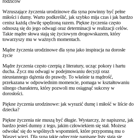
rodziców
Wzruszające życzenia urodzinowe dla syna powinny być pełne
miłości i dumy. Warto podkreślić, jak szybko mija czas i jak bardzo
cenisz każdą chwilę spędzoną razem. Piękne życzenia często
odnoszą się do jego odwagi oraz determinacji w realizacji celów.
Takie mądre słowa stają się życiowym drogowskazem, który
towarzyszy mu w ważnych momentach.
Mądre życzenia urodzinowe dla syna jako inspiracja na dorosłe
życie
Mądre życzenia często czerpią z literatury, ucząc pokory i hartu
ducha. Życz mu odwagi w podejmowaniu decyzji oraz
nieustannego dążenia do prawdy. To właśnie ta mądrość,
przekazana w odpowiednim momencie, pomaga w kształtowaniu
silnego charakteru, który pozwoli mu osiągnąć sukcesy w
dorosłości.
Piękne życzenia urodzinowe: jak wyrazić dumę i miłość w liście do
dziecka?
Piękne życzenia nie muszą być długie. Wystarczy, że napiszesz, jak
bardzo jesteś dumny z tego, jakim człowiekiem się stał. Możesz
odwołać się do wspólnych wspomnień, które przypomną mu o
Waszej więzi. Dla syna takie odręcznie napisane listy stają się