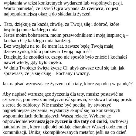
wplatania w tekst konkretnych wydarzeń lub wspólnych pasji.
Warto pamiętać, że Dzień Ojca wypada
23 czerwca
, co jest
najpopularniejszą okazją do składania życzeń.
Tato, dziękuję za każdą chwilę, za Twoją siłę i dobroć, które
inspirują mnie każdego dnia.
Jesteś moim bohaterem, moim przewodnikiem i moją inspiracją –
kocham Cię każdego dnia bardziej.
Bez względu na to, ile mam lat, zawsze będę Twoją małą
dziewczynką, która podziwia Twoją mądrość.
Dziękuję, że znosiłeś to, czego nie sposób było znieść i kochałeś
nawet wtedy, gdy było ciężko.
W dniu Twojego święta życzę Ci, abyś zawsze czuł się tak, jak
sprawiasz, że ja się czuję – kochany i ważny.
Jak napisać wzruszające życzenia dla taty, które zapadną w pamięć?
Aby napisać wzruszające życzenia dla taty, musisz postawić na
szczerość, ponieważ autentyczność sprawia, że słowa trafiają prosto
z serca do odbiorcy. Nie musisz być poetką, by stworzyć
najpiękniejsze życzenia; wystarczy skupić się na konkretnych
wspomnieniach definiujących Waszą relację. Wybierając
odpowiednie
wzruszające życzenia dla taty od córki
, zachowaj
naturalny ton, który najlepiej oddaje charakter Waszej codziennej
komunikacji. Unikaj skomplikowanych metafor, jeśli na co dzień