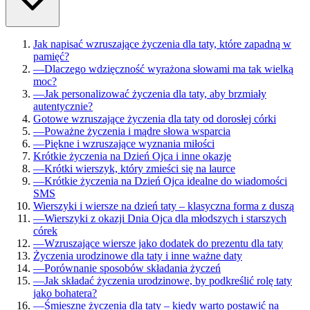
Jak napisać wzruszające życzenia dla taty, które zapadną w
pamięć?
—
Dlaczego wdzięczność wyrażona słowami ma tak wielką
moc?
—
Jak personalizować życzenia dla taty, aby brzmiały
autentycznie?
Gotowe wzruszające życzenia dla taty od dorosłej córki
—
Poważne życzenia i mądre słowa wsparcia
—
Piękne i wzruszające wyznania miłości
Krótkie życzenia na Dzień Ojca i inne okazje
—
Krótki wierszyk, który zmieści się na laurce
—
Krótkie życzenia na Dzień Ojca idealne do wiadomości
SMS
Wierszyki i wiersze na dzień taty – klasyczna forma z duszą
—
Wierszyki z okazji Dnia Ojca dla młodszych i starszych
córek
—
Wzruszające wiersze jako dodatek do prezentu dla taty
Życzenia urodzinowe dla taty i inne ważne daty
—
Porównanie sposobów składania życzeń
—
Jak składać życzenia urodzinowe, by podkreślić rolę taty
jako bohatera?
—
Śmieszne życzenia dla taty – kiedy warto postawić na