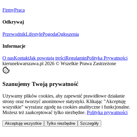
Firmy
Praca
Odkrywaj
Przewodnik
Lifestyle
Pogoda
Ogłoszenia
Informacje
O nas
Kontakt
Jak powstają treści
Regulamin
Polityka Prywatności
kierunekwarszawa.pl
2026
©
Wszelkie Prawa Zastrzeżone
Szanujemy Twoją prywatność
Używamy plików cookies, aby zapewnić prawidłowe działanie
strony oraz tworzyć anonimowe statystyki. Klikając "Akceptuję
wszystkie" wyrażasz zgodę na cookies analityczne i funkcjonalne.
Możesz też zaakceptować tylko niezbędne.
Polityka prywatności
Akceptuję wszystkie
Tylko niezbędne
Szczegóły