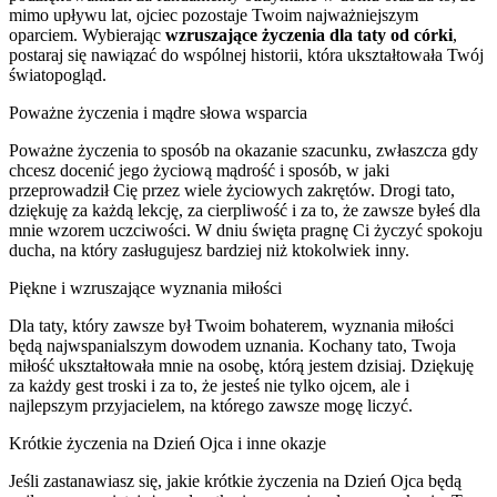
mimo upływu lat, ojciec pozostaje Twoim najważniejszym
oparciem. Wybierając
wzruszające życzenia dla taty od córki
,
postaraj się nawiązać do wspólnej historii, która ukształtowała Twój
światopogląd.
Poważne życzenia i mądre słowa wsparcia
Poważne życzenia to sposób na okazanie szacunku, zwłaszcza gdy
chcesz docenić jego życiową mądrość i sposób, w jaki
przeprowadził Cię przez wiele życiowych zakrętów. Drogi tato,
dziękuję za każdą lekcję, za cierpliwość i za to, że zawsze byłeś dla
mnie wzorem uczciwości. W dniu święta pragnę Ci życzyć spokoju
ducha, na który zasługujesz bardziej niż ktokolwiek inny.
Piękne i wzruszające wyznania miłości
Dla taty, który zawsze był Twoim bohaterem, wyznania miłości
będą najwspanialszym dowodem uznania. Kochany tato, Twoja
miłość ukształtowała mnie na osobę, którą jestem dzisiaj. Dziękuję
za każdy gest troski i za to, że jesteś nie tylko ojcem, ale i
najlepszym przyjacielem, na którego zawsze mogę liczyć.
Krótkie życzenia na Dzień Ojca i inne okazje
Jeśli zastanawiasz się, jakie krótkie życzenia na Dzień Ojca będą