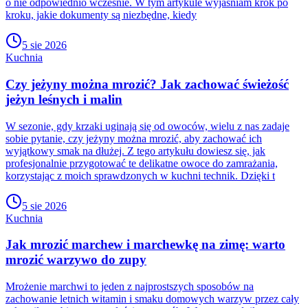
o nie odpowiednio wcześnie. W tym artykule wyjaśniam krok po
kroku, jakie dokumenty są niezbędne, kiedy
5 sie 2026
Kuchnia
Czy jeżyny można mrozić? Jak zachować świeżość
jeżyn leśnych i malin
W sezonie, gdy krzaki uginają się od owoców, wielu z nas zadaje
sobie pytanie, czy jeżyny można mrozić, aby zachować ich
wyjątkowy smak na dłużej. Z tego artykułu dowiesz się, jak
profesjonalnie przygotować te delikatne owoce do zamrażania,
korzystając z moich sprawdzonych w kuchni technik. Dzięki t
5 sie 2026
Kuchnia
Jak mrozić marchew i marchewkę na zimę: warto
mrozić warzywo do zupy
Mrożenie marchwi to jeden z najprostszych sposobów na
zachowanie letnich witamin i smaku domowych warzyw przez cały