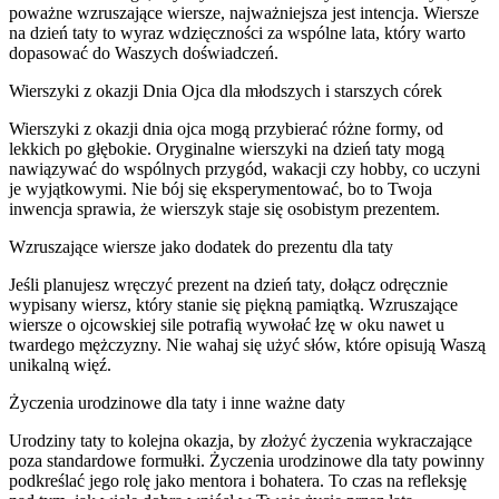
poważne wzruszające wiersze, najważniejsza jest intencja. Wiersze
na dzień taty to wyraz wdzięczności za wspólne lata, który warto
dopasować do Waszych doświadczeń.
Wierszyki z okazji Dnia Ojca dla młodszych i starszych córek
Wierszyki z okazji dnia ojca mogą przybierać różne formy, od
lekkich po głębokie. Oryginalne wierszyki na dzień taty mogą
nawiązywać do wspólnych przygód, wakacji czy hobby, co uczyni
je wyjątkowymi. Nie bój się eksperymentować, bo to Twoja
inwencja sprawia, że wierszyk staje się osobistym prezentem.
Wzruszające wiersze jako dodatek do prezentu dla taty
Jeśli planujesz wręczyć prezent na dzień taty, dołącz odręcznie
wypisany wiersz, który stanie się piękną pamiątką. Wzruszające
wiersze o ojcowskiej sile potrafią wywołać łzę w oku nawet u
twardego mężczyzny. Nie wahaj się użyć słów, które opisują Waszą
unikalną więź.
Życzenia urodzinowe dla taty i inne ważne daty
Urodziny taty to kolejna okazja, by złożyć życzenia wykraczające
poza standardowe formułki. Życzenia urodzinowe dla taty powinny
podkreślać jego rolę jako mentora i bohatera. To czas na refleksję