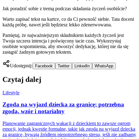
Jak poradzić sobie z tremą podczas składania życzeń osobiście?
Warto zapisać tekst na kartce, co da Ci pewność siebie. Tata doceni
każdą próbę, nawet jeśli będziesz lekko zdenerwowana.
Pamiętaj, że najważniejszym składnikiem każdych życzeń jest
Twoja szczera intencja i poświęcony tacie czas. Wykorzystaj
osobiste wspomnienia, aby stworzyć dedykację, której nie da się
zastąpić żadnym gotowym tekstem.
Udostępnij:
Facebook
Twitter
LinkedIn
WhatsApp
Czytaj dalej
Lifestyle
Zgoda na wyjazd dziecka za granicę: potrzebna
zgoda, wzór i notarialny
Planowanie zagranicznych wakacji z dzieckiem to zawsze ogrom
emocji, jednak kwestie formalne, takie jak zgoda na wyjazd dziecka
za granicę, bywają źródłem niepotrzebnego stresu, jeśli nie zadbamy