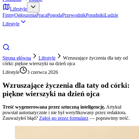
Lifestyle
Firmy
Ogłoszenia
Praca
Pogoda
Przewodnik
Poradniki
Ludzie
Lifestyle
Strona główna
Lifestyle
Wzruszające życzenia dla taty od
córki: piękne wierszyki na dzień ojca
Lifestyle
3 czerwca 2026
Wzruszające życzenia dla taty od córki:
piękne wierszyki na dzień ojca
Treść wygenerowana przez sztuczną inteligencję.
Artykuł
powstał automatycznie i nie był weryfikowany przez redaktora.
Zauważyłeś błąd?
Zgłoś go przez formularz
— poprawimy treść.