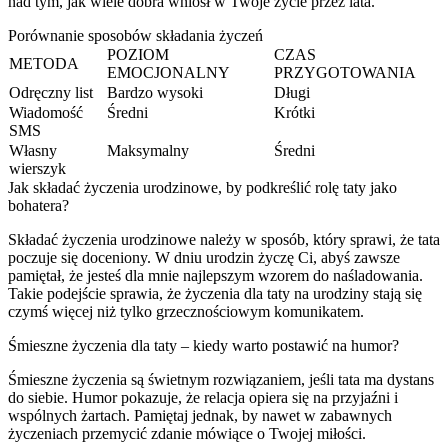
nad tym, jak wiele dobra wniósł w Twoje życie przez lata.
Porównanie sposobów składania życzeń
POZIOM
CZAS
METODA
EMOCJONALNY
PRZYGOTOWANIA
Odręczny list
Bardzo wysoki
Długi
Wiadomość
Średni
Krótki
SMS
Własny
Maksymalny
Średni
wierszyk
Jak składać życzenia urodzinowe, by podkreślić rolę taty jako
bohatera?
Składać życzenia urodzinowe należy w sposób, który sprawi, że tata
poczuje się doceniony. W dniu urodzin życzę Ci, abyś zawsze
pamiętał, że jesteś dla mnie najlepszym wzorem do naśladowania.
Takie podejście sprawia, że życzenia dla taty na urodziny stają się
czymś więcej niż tylko grzecznościowym komunikatem.
Śmieszne życzenia dla taty – kiedy warto postawić na humor?
Śmieszne życzenia są świetnym rozwiązaniem, jeśli tata ma dystans
do siebie. Humor pokazuje, że relacja opiera się na przyjaźni i
wspólnych żartach. Pamiętaj jednak, by nawet w zabawnych
życzeniach przemycić zdanie mówiące o Twojej miłości.