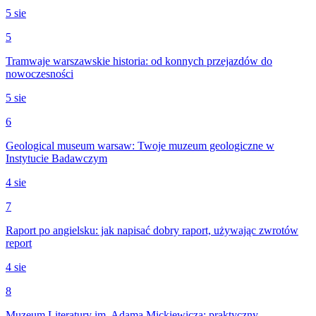
5 sie
5
Tramwaje warszawskie historia: od konnych przejazdów do
nowoczesności
5 sie
6
Geological museum warsaw: Twoje muzeum geologiczne w
Instytucie Badawczym
4 sie
7
Raport po angielsku: jak napisać dobry raport, używając zwrotów
report
4 sie
8
Muzeum Literatury im. Adama Mickiewicza: praktyczny