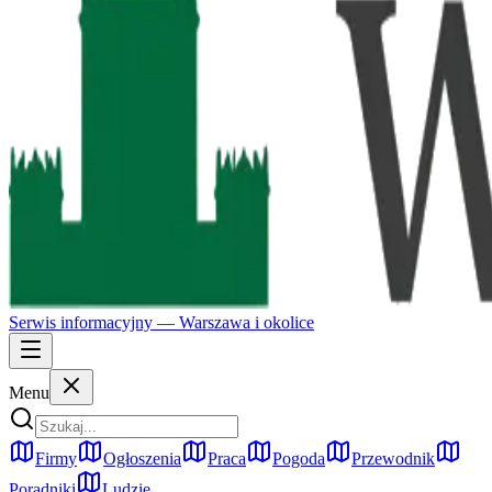
Serwis informacyjny —
Warszawa
i okolice
Menu
Firmy
Ogłoszenia
Praca
Pogoda
Przewodnik
Poradniki
Ludzie