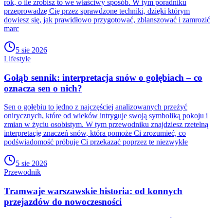
rok, o ile zrobisz to we właściwy sposób. W tym poradniku
przeprowadzę Cię przez sprawdzone techniki, dzięki którym
dowiesz się, jak prawidłowo przygotować, zblanszować i zamrozić
marc
5 sie 2026
Lifestyle
Gołąb sennik: interpretacja snów o gołębiach – co
oznacza sen o nich?
Sen o gołębiu to jedno z najczęściej analizowanych przeżyć
onirycznych, które od wieków intryguje swoją symboliką pokoju i
zmian w życiu osobistym. W tym przewodniku znajdziesz rzetelną
interpretację znaczeń snów, która pomoże Ci zrozumieć, co
podświadomość próbuje Ci przekazać poprzez te niezwykłe
5 sie 2026
Przewodnik
Tramwaje warszawskie historia: od konnych
przejazdów do nowoczesności