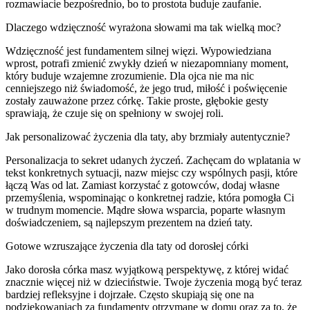
rozmawiacie bezpośrednio, bo to prostota buduje zaufanie.
Dlaczego wdzięczność wyrażona słowami ma tak wielką moc?
Wdzięczność jest fundamentem silnej więzi. Wypowiedziana
wprost, potrafi zmienić zwykły dzień w niezapomniany moment,
który buduje wzajemne zrozumienie. Dla ojca nie ma nic
cenniejszego niż świadomość, że jego trud, miłość i poświęcenie
zostały zauważone przez córkę. Takie proste, głębokie gesty
sprawiają, że czuje się on spełniony w swojej roli.
Jak personalizować życzenia dla taty, aby brzmiały autentycznie?
Personalizacja to sekret udanych życzeń. Zachęcam do wplatania w
tekst konkretnych sytuacji, nazw miejsc czy wspólnych pasji, które
łączą Was od lat. Zamiast korzystać z gotowców, dodaj własne
przemyślenia, wspominając o konkretnej radzie, która pomogła Ci
w trudnym momencie. Mądre słowa wsparcia, poparte własnym
doświadczeniem, są najlepszym prezentem na dzień taty.
Gotowe wzruszające życzenia dla taty od dorosłej córki
Jako dorosła córka masz wyjątkową perspektywę, z której widać
znacznie więcej niż w dzieciństwie. Twoje życzenia mogą być teraz
bardziej refleksyjne i dojrzałe. Często skupiają się one na
podziękowaniach za fundamenty otrzymane w domu oraz za to, że