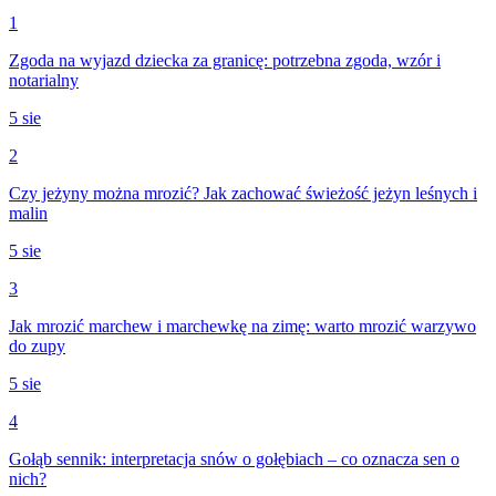
1
Zgoda na wyjazd dziecka za granicę: potrzebna zgoda, wzór i
notarialny
5 sie
2
Czy jeżyny można mrozić? Jak zachować świeżość jeżyn leśnych i
malin
5 sie
3
Jak mrozić marchew i marchewkę na zimę: warto mrozić warzywo
do zupy
5 sie
4
Gołąb sennik: interpretacja snów o gołębiach – co oznacza sen o
nich?