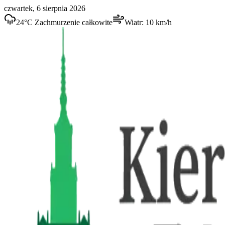
czwartek, 6 sierpnia 2026
24
°C
Zachmurzenie całkowite
Wiatr:
10
km/h