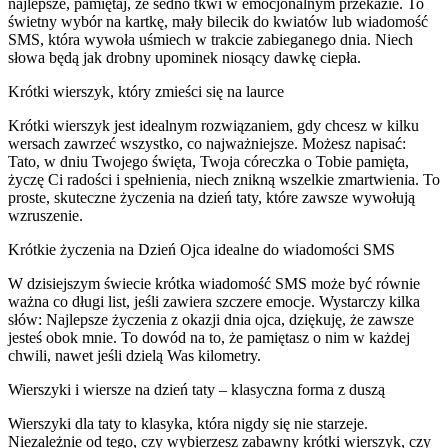
najlepsze, pamiętaj, że sedno tkwi w emocjonalnym przekazie. To
świetny wybór na kartkę, mały bilecik do kwiatów lub wiadomość
SMS, która wywoła uśmiech w trakcie zabieganego dnia. Niech
słowa będą jak drobny upominek niosący dawkę ciepła.
Krótki wierszyk, który zmieści się na laurce
Krótki wierszyk jest idealnym rozwiązaniem, gdy chcesz w kilku
wersach zawrzeć wszystko, co najważniejsze. Możesz napisać:
Tato, w dniu Twojego święta, Twoja córeczka o Tobie pamięta,
życzę Ci radości i spełnienia, niech znikną wszelkie zmartwienia. To
proste, skuteczne życzenia na dzień taty, które zawsze wywołują
wzruszenie.
Krótkie życzenia na Dzień Ojca idealne do wiadomości SMS
W dzisiejszym świecie krótka wiadomość SMS może być równie
ważna co długi list, jeśli zawiera szczere emocje. Wystarczy kilka
słów: Najlepsze życzenia z okazji dnia ojca, dziękuję, że zawsze
jesteś obok mnie. To dowód na to, że pamiętasz o nim w każdej
chwili, nawet jeśli dzielą Was kilometry.
Wierszyki i wiersze na dzień taty – klasyczna forma z duszą
Wierszyki dla taty to klasyka, która nigdy się nie starzeje.
Niezależnie od tego, czy wybierzesz zabawny krótki wierszyk, czy