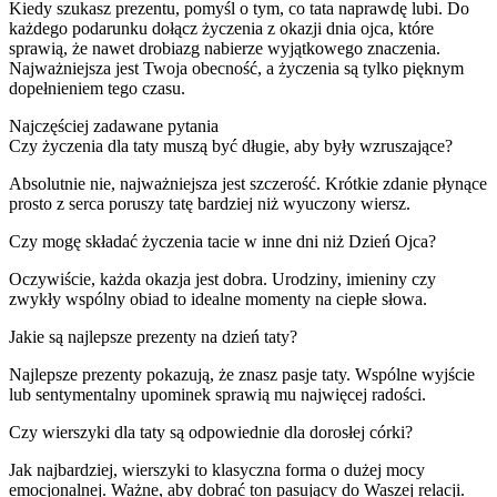
Kiedy szukasz prezentu, pomyśl o tym, co tata naprawdę lubi. Do
każdego podarunku dołącz życzenia z okazji dnia ojca, które
sprawią, że nawet drobiazg nabierze wyjątkowego znaczenia.
Najważniejsza jest Twoja obecność, a życzenia są tylko pięknym
dopełnieniem tego czasu.
Najczęściej zadawane pytania
Czy życzenia dla taty muszą być długie, aby były wzruszające?
Absolutnie nie, najważniejsza jest szczerość. Krótkie zdanie płynące
prosto z serca poruszy tatę bardziej niż wyuczony wiersz.
Czy mogę składać życzenia tacie w inne dni niż Dzień Ojca?
Oczywiście, każda okazja jest dobra. Urodziny, imieniny czy
zwykły wspólny obiad to idealne momenty na ciepłe słowa.
Jakie są najlepsze prezenty na dzień taty?
Najlepsze prezenty pokazują, że znasz pasje taty. Wspólne wyjście
lub sentymentalny upominek sprawią mu najwięcej radości.
Czy wierszyki dla taty są odpowiednie dla dorosłej córki?
Jak najbardziej, wierszyki to klasyczna forma o dużej mocy
emocjonalnej. Ważne, aby dobrać ton pasujący do Waszej relacji.