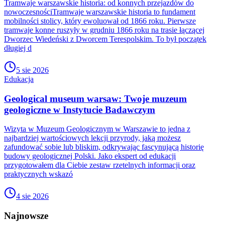
Tramwaje warszawskie historia: od konnych przejazdów do
nowoczesnościTramwaje warszawskie historia to fundament
mobilności stolicy, który ewoluował od 1866 roku. Pierwsze
tramwaje konne ruszyły w grudniu 1866 roku na trasie łączącej
Dworzec Wiedeński z Dworcem Terespolskim. To był początek
długiej d
5 sie 2026
Edukacja
Geological museum warsaw: Twoje muzeum
geologiczne w Instytucie Badawczym
Wizyta w Muzeum Geologicznym w Warszawie to jedna z
najbardziej wartościowych lekcji przyrody, jaką możesz
zafundować sobie lub bliskim, odkrywając fascynującą historię
budowy geologicznej Polski. Jako ekspert od edukacji
przygotowałem dla Ciebie zestaw rzetelnych informacji oraz
praktycznych wskazó
4 sie 2026
Najnowsze