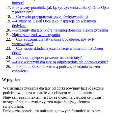
humor?
Praktyczny poradnik: jak łączyć życzenia z okazji Dnia Ojca
z prezentem?
—
Co warto przygotować przed świętowaniem?
—
Cytaty na Dzień Ojca jako inspiracja do własnych
dedykacji
—
Prezenty dla taty, które najlepiej dopełnią piękne życzenia
Najczęściej zadawane pytania
—
Czy życzenia dla taty muszą być długie, aby były
wzruszające?
—
Czy mogę składać życzenia tacie w inne dni niż Dzień
Ojca?
—
Jakie są najlepsze prezenty na dzień taty?
—
Czy wierszyki dla taty są odpowiednie dla dorosłej córki?
—
Jak poradzić sobie z tremą podczas składania życzeń
osobiście?
W pigułce:
Wzruszające życzenia dla taty od córki powinny łączyć szczere
podziękowania za wsparcie z osobistym wspomnieniem.
Najważniejszym faktem jest to, że ojciec najbardziej ceni czas i
uwagę córki, co czyni z życzeń najważniejszy element
świętowania.
Praktyczną poradą jest unikanie gotowych formułek na rzecz