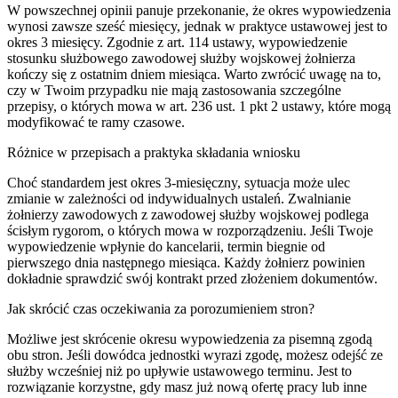
W powszechnej opinii panuje przekonanie, że okres wypowiedzenia
wynosi zawsze sześć miesięcy, jednak w praktyce ustawowej jest to
okres 3 miesięcy. Zgodnie z art. 114 ustawy, wypowiedzenie
stosunku służbowego zawodowej służby wojskowej żołnierza
kończy się z ostatnim dniem miesiąca. Warto zwrócić uwagę na to,
czy w Twoim przypadku nie mają zastosowania szczególne
przepisy, o których mowa w art. 236 ust. 1 pkt 2 ustawy, które mogą
modyfikować te ramy czasowe.
Różnice w przepisach a praktyka składania wniosku
Choć standardem jest okres 3-miesięczny, sytuacja może ulec
zmianie w zależności od indywidualnych ustaleń. Zwalnianie
żołnierzy zawodowych z zawodowej służby wojskowej podlega
ścisłym rygorom, o których mowa w rozporządzeniu. Jeśli Twoje
wypowiedzenie wpłynie do kancelarii, termin biegnie od
pierwszego dnia następnego miesiąca. Każdy żołnierz powinien
dokładnie sprawdzić swój kontrakt przed złożeniem dokumentów.
Jak skrócić czas oczekiwania za porozumieniem stron?
Możliwe jest skrócenie okresu wypowiedzenia za pisemną zgodą
obu stron. Jeśli dowódca jednostki wyrazi zgodę, możesz odejść ze
służby wcześniej niż po upływie ustawowego terminu. Jest to
rozwiązanie korzystne, gdy masz już nową ofertę pracy lub inne