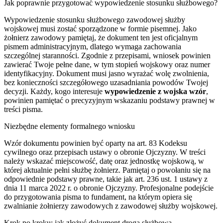
Jak poprawnie przygotować wypowiedzenie stosunku służbowego?
Wypowiedzenie stosunku służbowego zawodowej służby
wojskowej musi zostać sporządzone w formie pisemnej. Jako
żołnierz zawodowy pamiętaj, że dokument ten jest oficjalnym
pismem administracyjnym, dlatego wymaga zachowania
szczególnej staranności. Zgodnie z przepisami, wniosek powinien
zawierać Twoje pełne dane, w tym stopień wojskowy oraz numer
identyfikacyjny. Dokument musi jasno wyrażać wolę zwolnienia,
bez konieczności szczegółowego uzasadniania powodów Twojej
decyzji. Każdy, kogo interesuje
wypowiedzenie z wojska wzór
,
powinien pamiętać o precyzyjnym wskazaniu podstawy prawnej w
treści pisma.
Niezbędne elementy formalnego wniosku
Wzór dokumentu powinien być oparty na art. 83 Kodeksu
cywilnego oraz przepisach ustawy o obronie Ojczyzny. W treści
należy wskazać miejscowość, datę oraz jednostkę wojskową, w
której aktualnie pełni służbę żołnierz. Pamiętaj o powołaniu się na
odpowiednie podstawy prawne, takie jak art. 236 ust. 1 ustawy z
dnia 11 marca 2022 r. o obronie Ojczyzny. Profesjonalne podejście
do przygotowania pisma to fundament, na którym opiera się
zwalnianie żołnierzy zawodowych z zawodowej służby wojskowej.
Krok po kroku: jak złożyć dokument drogą służbową