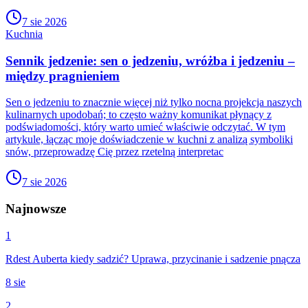
7 sie 2026
Kuchnia
Sennik jedzenie: sen o jedzeniu, wróżba i jedzeniu –
między pragnieniem
Sen o jedzeniu to znacznie więcej niż tylko nocna projekcja naszych
kulinarnych upodobań; to często ważny komunikat płynący z
podświadomości, który warto umieć właściwie odczytać. W tym
artykule, łącząc moje doświadczenie w kuchni z analizą symboliki
snów, przeprowadzę Cię przez rzetelną interpretac
7 sie 2026
Najnowsze
1
Rdest Auberta kiedy sadzić? Uprawa, przycinanie i sadzenie pnącza
8 sie
2