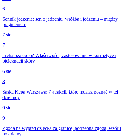
6
Sennik jedzenie: sen o jedzeniu, wróżba i jedzeniu – między
pragnieniem
7 sie
7
Trehaloza co to? Właściwości, zastosowanie w kosmetyce i
pielęgnacji skóry
6 sie
8
Saska Kępa Warszawa: 7 atrakcji, które musisz poznać w tej
dzielnicy
6 sie
9
Zgoda na wyjazd dziecka za granicę: potrzebna zgoda, wzór i
notarialny