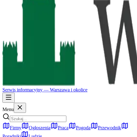
Serwis informacyjny —
Warszawa
i okolice
Menu
Firmy
Ogłoszenia
Praca
Pogoda
Przewodnik
Poradniki
Ludzie