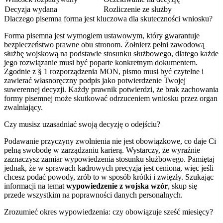
Decyzja wydana
Rozliczenie ze służby
Dlaczego pisemna forma jest kluczowa dla skuteczności wniosku?
Forma pisemna jest wymogiem ustawowym, który gwarantuje
bezpieczeństwo prawne obu stronom. Żołnierz pełni zawodową
służbę wojskową na podstawie stosunku służbowego, dlatego każde
jego rozwiązanie musi być poparte konkretnym dokumentem.
Zgodnie z § 1 rozporządzenia MON, pismo musi być czytelne i
zawierać własnoręczny podpis jako potwierdzenie Twojej
suwerennej decyzji. Każdy prawnik potwierdzi, że brak zachowania
formy pisemnej może skutkować odrzuceniem wniosku przez organ
zwalniający.
Czy musisz uzasadniać swoją decyzję o odejściu?
Podawanie przyczyny zwolnienia nie jest obowiązkowe, co daje Ci
pełną swobodę w zarządzaniu karierą. Wystarczy, że wyraźnie
zaznaczysz zamiar wypowiedzenia stosunku służbowego. Pamiętaj
jednak, że w sprawach kadrowych precyzja jest ceniona, więc jeśli
chcesz podać powody, zrób to w sposób krótki i zwięzły. Szukając
informacji na temat
wypowiedzenie z wojska wzór
, skup się
przede wszystkim na poprawności danych personalnych.
Zrozumieć okres wypowiedzenia: czy obowiązuje sześć miesięcy?