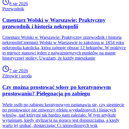
8 sie 2026
Przewodnik
Cmentarz Wolski w Warszawie: Praktyczny
przewodnik i historia nekropolii
Cmentarz Wolski w Warszawie: Praktyczny przewodnik i historia
nekropoliiCmentarz Wolski w Warszawie to założona w 1854 roku
nekropolia katolicka, która zajmuje obszar 12 hektarów. W praktyce
to miejsce stanowi jeden z najważniejszych punktów na mapie
historycznej stolicy. Uważam, że każdy mieszkanie
7 sie 2026
Zdrowie i uroda
Czy można prostować włosy po keratynowym
prostowaniu? Pielęgnacja po zabiegu
Wiele osób po zabiegu keratynowym zastanawia się, czy sięgnięcie
po prostownicę nie zniweczy efektu wygładzonych i lśniących
włosów, nad którymi tak bardzo nam zależało. W tym artykule
wyjaśniam, kiedy stylizacja na gorąco jest dopuszczalna, a kiedy
warto jej unikać, dostarczając Ci sprawdzonych wsk