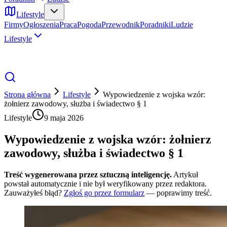
Lifestyle
Firmy
Ogłoszenia
Praca
Pogoda
Przewodnik
Poradniki
Ludzie
Lifestyle
Strona główna
Lifestyle
Wypowiedzenie z wojska wzór:
żołnierz zawodowy, służba i świadectwo § 1
Lifestyle
9 maja 2026
Wypowiedzenie z wojska wzór: żołnierz
zawodowy, służba i świadectwo § 1
Treść wygenerowana przez sztuczną inteligencję.
Artykuł
powstał automatycznie i nie był weryfikowany przez redaktora.
Zauważyłeś błąd?
Zgłoś go przez formularz
— poprawimy treść.