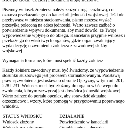
Pisemny wniosek żołnierza należy złożyć drogą służbową, co
oznacza przekazanie go do kancelarii jednostki wojskowej. Jeśli nie
przebywasz w miejscu stacjonowania, pismo możesz wysłać
przesyłką poleconą na adres jednostki. Warto zawsze zadbać o
potwierdzenie wpływu dokumentu, aby mieć dowód, że Twoje
wypowiedzenie wpłynęło do obiegu. Kancelaria przyjmie wniosek i
przekaże go do właściwych organów, gdzie organ zwalniający
wyda decyzję o zwolnieniu żołnierza z zawodowej służby
wojskowej.
Wymagania formalne, które musi spełnić każdy żołnierz
Każdy żołnierz zawodowy musi być świadomy, że wypowiedzenie
stosunku służbowego jest procesem sformalizowanym. Podstawą
prawną zwolnienia jest ustawa o obronie Ojczyzny, w tym art. 201,
228 i 231. Wniosek musi być złożony do organu właściwego do
zwolnienia, którym zazwyczaj jest dowódca jednostki wojskowej.
Warto zajrzeć do portalu openlex, aby sprawdzić aktualne
orzecznictwo i wzory, które pomogą w przygotowaniu poprawnego
wniosku.
STATUS WNIOSKU
DZIAŁANIE
Wniosek złożony
Potwierdzenie w kancelarii
Wniosek rozpatrywany
Oczekiwanie na decyzję