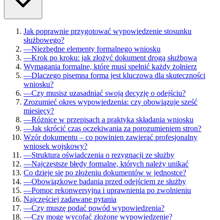
Jak poprawnie przygotować wypowiedzenie stosunku
służbowego?
—
Niezbędne elementy formalnego wniosku
—
Krok po kroku: jak złożyć dokument drogą służbową
Wymagania formalne, które musi spełnić każdy żołnierz
—
Dlaczego pisemna forma jest kluczowa dla skuteczności
wniosku?
—
Czy musisz uzasadniać swoją decyzję o odejściu?
Zrozumieć okres wypowiedzenia: czy obowiązuje sześć
miesięcy?
—
Różnice w przepisach a praktyka składania wniosku
—
Jak skrócić czas oczekiwania za porozumieniem stron?
Wzór dokumentu – co powinien zawierać profesjonalny
wniosek wojskowy?
—
Struktura oświadczenia o rezygnacji ze służby
—
Najczęstsze błędy formalne, których należy unikać
Co dzieje się po złożeniu dokumentów w jednostce?
—
Obowiązkowe badania przed odejściem ze służby
—
Pomoc rekonwersyjna i uprawnienia po zwolnieniu
Najczęściej zadawane pytania
—
Czy muszę podać powód wypowiedzenia?
—
Czy mogę wycofać złożone wypowiedzenie?