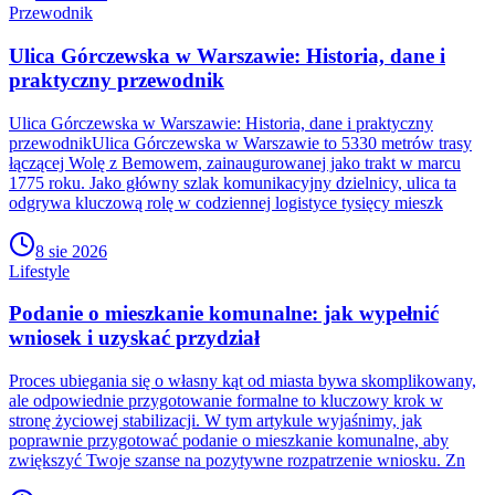
Przewodnik
Ulica Górczewska w Warszawie: Historia, dane i
praktyczny przewodnik
Ulica Górczewska w Warszawie: Historia, dane i praktyczny
przewodnikUlica Górczewska w Warszawie to 5330 metrów trasy
łączącej Wolę z Bemowem, zainaugurowanej jako trakt w marcu
1775 roku. Jako główny szlak komunikacyjny dzielnicy, ulica ta
odgrywa kluczową rolę w codziennej logistyce tysięcy mieszk
8 sie 2026
Lifestyle
Podanie o mieszkanie komunalne: jak wypełnić
wniosek i uzyskać przydział
Proces ubiegania się o własny kąt od miasta bywa skomplikowany,
ale odpowiednie przygotowanie formalne to kluczowy krok w
stronę życiowej stabilizacji. W tym artykule wyjaśnimy, jak
poprawnie przygotować podanie o mieszkanie komunalne, aby
zwiększyć Twoje szanse na pozytywne rozpatrzenie wniosku. Zn