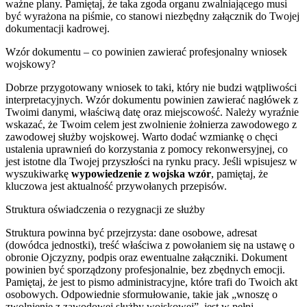
ważne plany. Pamiętaj, że taka zgoda organu zwalniającego musi
być wyrażona na piśmie, co stanowi niezbędny załącznik do Twojej
dokumentacji kadrowej.
Wzór dokumentu – co powinien zawierać profesjonalny wniosek
wojskowy?
Dobrze przygotowany wniosek to taki, który nie budzi wątpliwości
interpretacyjnych. Wzór dokumentu powinien zawierać nagłówek z
Twoimi danymi, właściwą datę oraz miejscowość. Należy wyraźnie
wskazać, że Twoim celem jest zwolnienie żołnierza zawodowego z
zawodowej służby wojskowej. Warto dodać wzmiankę o chęci
ustalenia uprawnień do korzystania z pomocy rekonwersyjnej, co
jest istotne dla Twojej przyszłości na rynku pracy. Jeśli wpisujesz w
wyszukiwarkę
wypowiedzenie z wojska wzór
, pamiętaj, że
kluczowa jest aktualność przywołanych przepisów.
Struktura oświadczenia o rezygnacji ze służby
Struktura powinna być przejrzysta: dane osobowe, adresat
(dowódca jednostki), treść właściwa z powołaniem się na ustawę o
obronie Ojczyzny, podpis oraz ewentualne załączniki. Dokument
powinien być sporządzony profesjonalnie, bez zbędnych emocji.
Pamiętaj, że jest to pismo administracyjne, które trafi do Twoich akt
osobowych. Odpowiednie sformułowanie, takie jak „wnoszę o
zwolnienie z zawodowej służby wojskowej”, jest w pełni