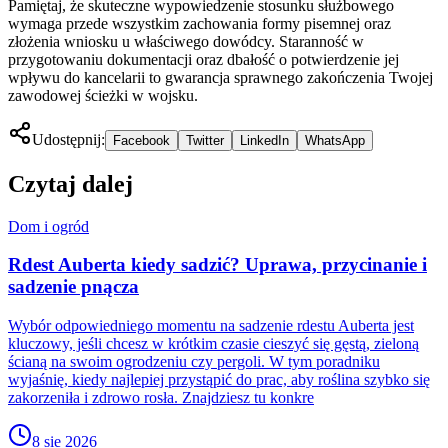
Pamiętaj, że skuteczne wypowiedzenie stosunku służbowego
wymaga przede wszystkim zachowania formy pisemnej oraz
złożenia wniosku u właściwego dowódcy. Staranność w
przygotowaniu dokumentacji oraz dbałość o potwierdzenie jej
wpływu do kancelarii to gwarancja sprawnego zakończenia Twojej
zawodowej ścieżki w wojsku.
Udostępnij:
Facebook
Twitter
LinkedIn
WhatsApp
Czytaj dalej
Dom i ogród
Rdest Auberta kiedy sadzić? Uprawa, przycinanie i
sadzenie pnącza
Wybór odpowiedniego momentu na sadzenie rdestu Auberta jest
kluczowy, jeśli chcesz w krótkim czasie cieszyć się gęstą, zieloną
ścianą na swoim ogrodzeniu czy pergoli. W tym poradniku
wyjaśnię, kiedy najlepiej przystąpić do prac, aby roślina szybko się
zakorzeniła i zdrowo rosła. Znajdziesz tu konkre
8 sie 2026