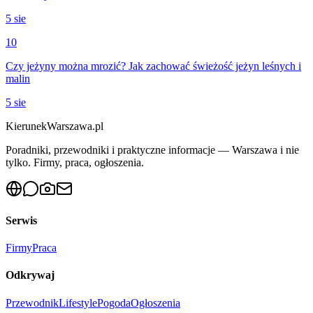
5 sie
10
Czy jeżyny można mrozić? Jak zachować świeżość jeżyn leśnych i
malin
5 sie
KierunekWarszawa.pl
Poradniki, przewodniki i praktyczne informacje — Warszawa i nie
tylko. Firmy, praca, ogłoszenia.
Serwis
Firmy
Praca
Odkrywaj
Przewodnik
Lifestyle
Pogoda
Ogłoszenia