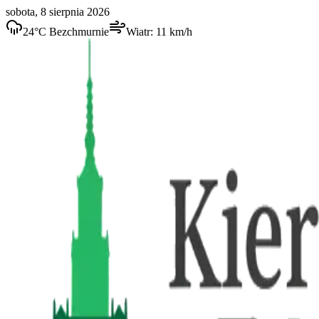
sobota, 8 sierpnia 2026
24
°C
Bezchmurnie
Wiatr:
11
km/h