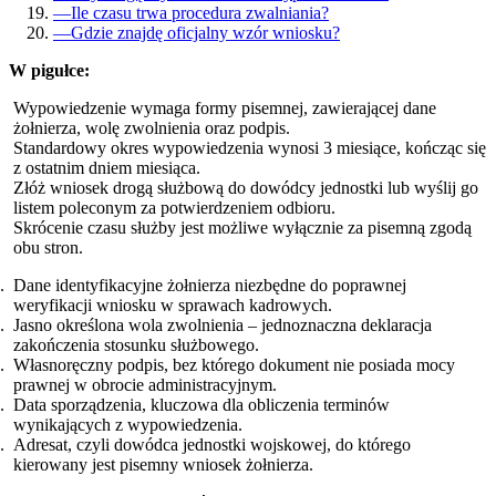
—
Ile czasu trwa procedura zwalniania?
—
Gdzie znajdę oficjalny wzór wniosku?
W pigułce:
Wypowiedzenie wymaga formy pisemnej, zawierającej dane
żołnierza, wolę zwolnienia oraz podpis.
Standardowy okres wypowiedzenia wynosi 3 miesiące, kończąc się
z ostatnim dniem miesiąca.
Złóż wniosek drogą służbową do dowódcy jednostki lub wyślij go
listem poleconym za potwierdzeniem odbioru.
Skrócenie czasu służby jest możliwe wyłącznie za pisemną zgodą
obu stron.
Dane identyfikacyjne żołnierza niezbędne do poprawnej
weryfikacji wniosku w sprawach kadrowych.
Jasno określona wola zwolnienia – jednoznaczna deklaracja
zakończenia stosunku służbowego.
Własnoręczny podpis, bez którego dokument nie posiada mocy
prawnej w obrocie administracyjnym.
Data sporządzenia, kluczowa dla obliczenia terminów
wynikających z wypowiedzenia.
Adresat, czyli dowódca jednostki wojskowej, do którego
kierowany jest pisemny wniosek żołnierza.