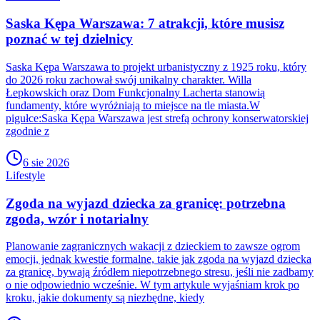
Saska Kępa Warszawa: 7 atrakcji, które musisz
poznać w tej dzielnicy
Saska Kępa Warszawa to projekt urbanistyczny z 1925 roku, który
do 2026 roku zachował swój unikalny charakter. Willa
Łepkowskich oraz Dom Funkcjonalny Lacherta stanowią
fundamenty, które wyróżniają to miejsce na tle miasta.W
pigułce:Saska Kępa Warszawa jest strefą ochrony konserwatorskiej
zgodnie z
6 sie 2026
Lifestyle
Zgoda na wyjazd dziecka za granicę: potrzebna
zgoda, wzór i notarialny
Planowanie zagranicznych wakacji z dzieckiem to zawsze ogrom
emocji, jednak kwestie formalne, takie jak zgoda na wyjazd dziecka
za granicę, bywają źródłem niepotrzebnego stresu, jeśli nie zadbamy
o nie odpowiednio wcześnie. W tym artykule wyjaśniam krok po
kroku, jakie dokumenty są niezbędne, kiedy