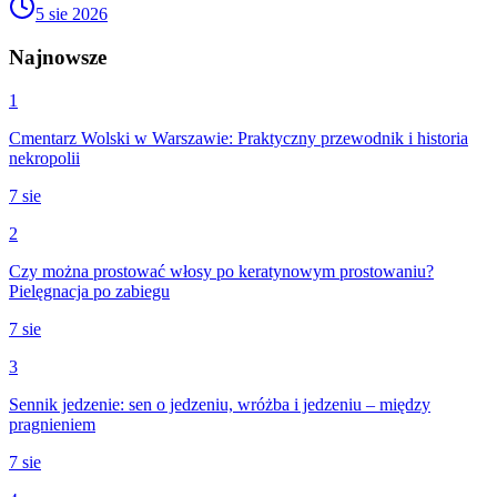
5 sie 2026
Najnowsze
1
Cmentarz Wolski w Warszawie: Praktyczny przewodnik i historia
nekropolii
7 sie
2
Czy można prostować włosy po keratynowym prostowaniu?
Pielęgnacja po zabiegu
7 sie
3
Sennik jedzenie: sen o jedzeniu, wróżba i jedzeniu – między
pragnieniem
7 sie