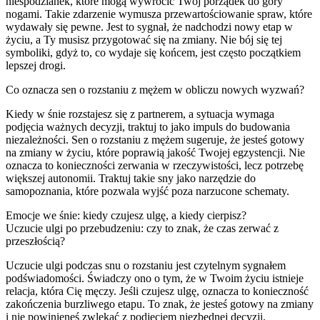
niespodzianek, które mogą wywrócić Twój porządek do góry
nogami. Takie zdarzenie wymusza przewartościowanie spraw, które
wydawały się pewne. Jest to sygnał, że nadchodzi nowy etap w
życiu, a Ty musisz przygotować się na zmiany. Nie bój się tej
symboliki, gdyż to, co wydaje się końcem, jest często początkiem
lepszej drogi.
Co oznacza sen o rozstaniu z mężem w obliczu nowych wyzwań?
Kiedy w śnie rozstajesz się z partnerem, a sytuacja wymaga
podjęcia ważnych decyzji, traktuj to jako impuls do budowania
niezależności. Sen o rozstaniu z mężem sugeruje, że jesteś gotowy
na zmiany w życiu, które poprawią jakość Twojej egzystencji. Nie
oznacza to konieczności zerwania w rzeczywistości, lecz potrzebę
większej autonomii. Traktuj takie sny jako narzędzie do
samopoznania, które pozwala wyjść poza narzucone schematy.
Emocje we śnie: kiedy czujesz ulgę, a kiedy cierpisz?
Uczucie ulgi po przebudzeniu: czy to znak, że czas zerwać z
przeszłością?
Uczucie ulgi podczas snu o rozstaniu jest czytelnym sygnałem
podświadomości. Świadczy ono o tym, że w Twoim życiu istnieje
relacja, która Cię męczy. Jeśli czujesz ulgę, oznacza to konieczność
zakończenia burzliwego etapu. To znak, że jesteś gotowy na zmiany
i nie powinieneś zwlekać z podjęciem niezbędnej decyzji.