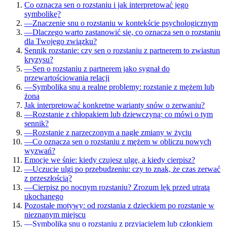
Co oznacza sen o rozstaniu i jak interpretować jego
symbolikę?
—
Znaczenie snu o rozstaniu w kontekście psychologicznym
—
Dlaczego warto zastanowić się, co oznacza sen o rozstaniu
dla Twojego związku?
Sennik rozstanie: czy sen o rozstaniu z partnerem to zwiastun
kryzysu?
—
Sen o rozstaniu z partnerem jako sygnał do
przewartościowania relacji
—
Symbolika snu a realne problemy: rozstanie z mężem lub
żoną
Jak interpretować konkretne warianty snów o zerwaniu?
—
Rozstanie z chłopakiem lub dziewczyną: co mówi o tym
sennik?
—
Rozstanie z narzeczonym a nagłe zmiany w życiu
—
Co oznacza sen o rozstaniu z mężem w obliczu nowych
wyzwań?
Emocje we śnie: kiedy czujesz ulgę, a kiedy cierpisz?
—
Uczucie ulgi po przebudzeniu: czy to znak, że czas zerwać
z przeszłością?
—
Cierpisz po nocnym rozstaniu? Zrozum lęk przed utratą
ukochanego
Pozostałe motywy: od rozstania z dzieckiem po rozstanie w
nieznanym miejscu
—
Symbolika snu o rozstaniu z przyjacielem lub członkiem