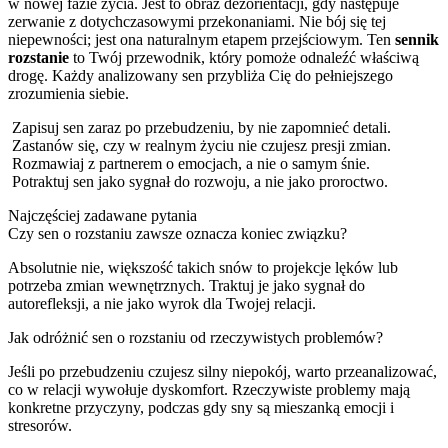
w nowej fazie życia. Jest to obraz dezorientacji, gdy następuje
zerwanie z dotychczasowymi przekonaniami. Nie bój się tej
niepewności; jest ona naturalnym etapem przejściowym. Ten
sennik
rozstanie
to Twój przewodnik, który pomoże odnaleźć właściwą
drogę. Każdy analizowany sen przybliża Cię do pełniejszego
zrozumienia siebie.
Zapisuj sen zaraz po przebudzeniu, by nie zapomnieć detali.
Zastanów się, czy w realnym życiu nie czujesz presji zmian.
Rozmawiaj z partnerem o emocjach, a nie o samym śnie.
Potraktuj sen jako sygnał do rozwoju, a nie jako proroctwo.
Najczęściej zadawane pytania
Czy sen o rozstaniu zawsze oznacza koniec związku?
Absolutnie nie, większość takich snów to projekcje lęków lub
potrzeba zmian wewnętrznych. Traktuj je jako sygnał do
autorefleksji, a nie jako wyrok dla Twojej relacji.
Jak odróżnić sen o rozstaniu od rzeczywistych problemów?
Jeśli po przebudzeniu czujesz silny niepokój, warto przeanalizować,
co w relacji wywołuje dyskomfort. Rzeczywiste problemy mają
konkretne przyczyny, podczas gdy sny są mieszanką emocji i
stresorów.