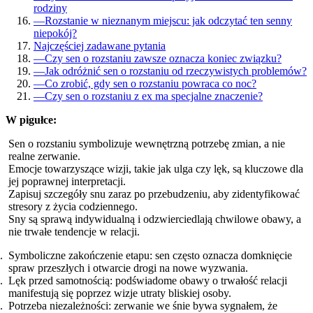
rodziny
—
Rozstanie w nieznanym miejscu: jak odczytać ten senny
niepokój?
Najczęściej zadawane pytania
—
Czy sen o rozstaniu zawsze oznacza koniec związku?
—
Jak odróżnić sen o rozstaniu od rzeczywistych problemów?
—
Co zrobić, gdy sen o rozstaniu powraca co noc?
—
Czy sen o rozstaniu z ex ma specjalne znaczenie?
W pigułce:
Sen o rozstaniu symbolizuje wewnętrzną potrzebę zmian, a nie
realne zerwanie.
Emocje towarzyszące wizji, takie jak ulga czy lęk, są kluczowe dla
jej poprawnej interpretacji.
Zapisuj szczegóły snu zaraz po przebudzeniu, aby zidentyfikować
stresory z życia codziennego.
Sny są sprawą indywidualną i odzwierciedlają chwilowe obawy, a
nie trwałe tendencje w relacji.
Symboliczne zakończenie etapu: sen często oznacza domknięcie
spraw przeszłych i otwarcie drogi na nowe wyzwania.
Lęk przed samotnością: podświadome obawy o trwałość relacji
manifestują się poprzez wizje utraty bliskiej osoby.
Potrzeba niezależności: zerwanie we śnie bywa sygnałem, że