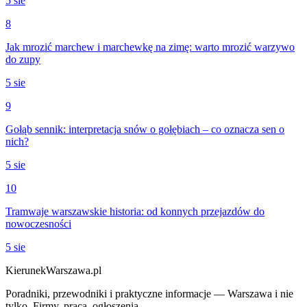
5 sie
8
Jak mrozić marchew i marchewkę na zimę: warto mrozić warzywo
do zupy
5 sie
9
Gołąb sennik: interpretacja snów o gołębiach – co oznacza sen o
nich?
5 sie
10
Tramwaje warszawskie historia: od konnych przejazdów do
nowoczesności
5 sie
KierunekWarszawa.pl
Poradniki, przewodniki i praktyczne informacje — Warszawa i nie
tylko. Firmy, praca, ogłoszenia.