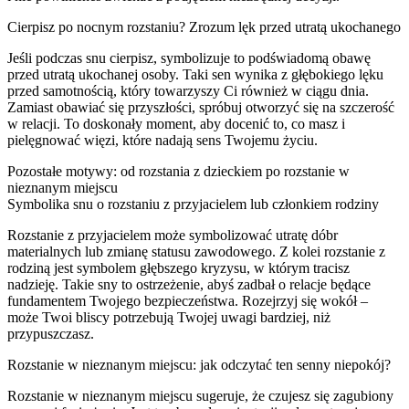
Cierpisz po nocnym rozstaniu? Zrozum lęk przed utratą ukochanego
Jeśli podczas snu cierpisz, symbolizuje to podświadomą obawę
przed utratą ukochanej osoby. Taki sen wynika z głębokiego lęku
przed samotnością, który towarzyszy Ci również w ciągu dnia.
Zamiast obawiać się przyszłości, spróbuj otworzyć się na szczerość
w relacji. To doskonały moment, aby docenić to, co masz i
pielęgnować więzi, które nadają sens Twojemu życiu.
Pozostałe motywy: od rozstania z dzieckiem po rozstanie w
nieznanym miejscu
Symbolika snu o rozstaniu z przyjacielem lub członkiem rodziny
Rozstanie z przyjacielem może symbolizować utratę dóbr
materialnych lub zmianę statusu zawodowego. Z kolei rozstanie z
rodziną jest symbolem głębszego kryzysu, w którym tracisz
nadzieję. Takie sny to ostrzeżenie, abyś zadbał o relacje będące
fundamentem Twojego bezpieczeństwa. Rozejrzyj się wokół –
może Twoi bliscy potrzebują Twojej uwagi bardziej, niż
przypuszczasz.
Rozstanie w nieznanym miejscu: jak odczytać ten senny niepokój?
Rozstanie w nieznanym miejscu sugeruje, że czujesz się zagubiony