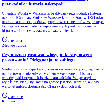
przewodnik i historia nekropolii
Cmentarz Wolski w Warszawie: Praktyczny przewodnik i historia
nekropoliiCmentarz Wolski w Warszawie to założona w 1854 roku
nekropolia katolicka, która zajmuje obszar 12 hektarów. W praktyce
to miejsce stanowi jeden z najważniejszych punktów na mapie
historycznej stolicy. Uważam, że każdy mieszkanie
7 sie 2026
Zdrowie i uroda
Czy można prostować włosy po keratynowym
prostowaniu? Pielęgnacja po zabiegu
Wiele osób po zabiegu keratynowym zastanawia się, czy sięgnięcie
po prostownicę nie zniweczy efektu wygładzonych i lśniących
włosów, nad którymi tak bardzo nam zależało. W tym artykule
wyjaśniam, kiedy stylizacja na gorąco jest dopuszczalna, a kiedy
warto jej unikać, dostarczając Ci sprawdzonych wsk
7 sie 2026
Kuchnia