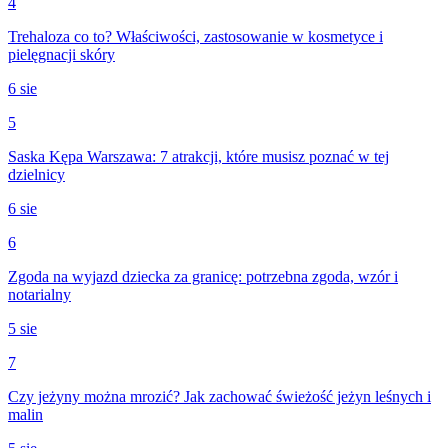
4
Trehaloza co to? Właściwości, zastosowanie w kosmetyce i
pielęgnacji skóry
6 sie
5
Saska Kępa Warszawa: 7 atrakcji, które musisz poznać w tej
dzielnicy
6 sie
6
Zgoda na wyjazd dziecka za granicę: potrzebna zgoda, wzór i
notarialny
5 sie
7
Czy jeżyny można mrozić? Jak zachować świeżość jeżyn leśnych i
malin