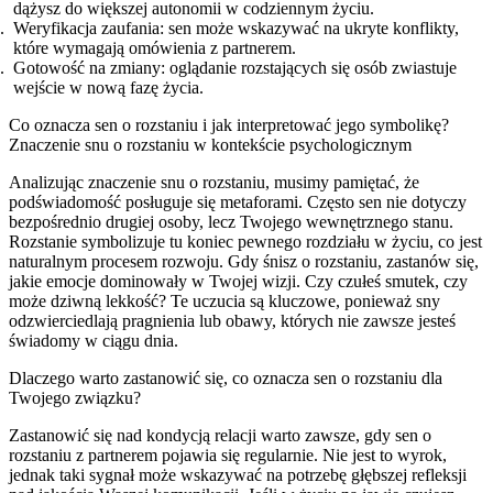
dążysz do większej autonomii w codziennym życiu.
Weryfikacja zaufania: sen może wskazywać na ukryte konflikty,
które wymagają omówienia z partnerem.
Gotowość na zmiany: oglądanie rozstających się osób zwiastuje
wejście w nową fazę życia.
Co oznacza sen o rozstaniu i jak interpretować jego symbolikę?
Znaczenie snu o rozstaniu w kontekście psychologicznym
Analizując znaczenie snu o rozstaniu, musimy pamiętać, że
podświadomość posługuje się metaforami. Często sen nie dotyczy
bezpośrednio drugiej osoby, lecz Twojego wewnętrznego stanu.
Rozstanie symbolizuje tu koniec pewnego rozdziału w życiu, co jest
naturalnym procesem rozwoju. Gdy śnisz o rozstaniu, zastanów się,
jakie emocje dominowały w Twojej wizji. Czy czułeś smutek, czy
może dziwną lekkość? Te uczucia są kluczowe, ponieważ sny
odzwierciedlają pragnienia lub obawy, których nie zawsze jesteś
świadomy w ciągu dnia.
Dlaczego warto zastanowić się, co oznacza sen o rozstaniu dla
Twojego związku?
Zastanowić się nad kondycją relacji warto zawsze, gdy sen o
rozstaniu z partnerem pojawia się regularnie. Nie jest to wyrok,
jednak taki sygnał może wskazywać na potrzebę głębszej refleksji