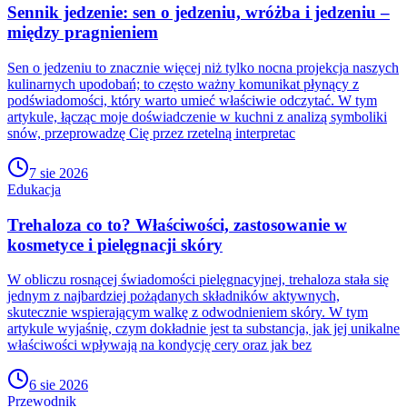
Sennik jedzenie: sen o jedzeniu, wróżba i jedzeniu –
między pragnieniem
Sen o jedzeniu to znacznie więcej niż tylko nocna projekcja naszych
kulinarnych upodobań; to często ważny komunikat płynący z
podświadomości, który warto umieć właściwie odczytać. W tym
artykule, łącząc moje doświadczenie w kuchni z analizą symboliki
snów, przeprowadzę Cię przez rzetelną interpretac
7 sie 2026
Edukacja
Trehaloza co to? Właściwości, zastosowanie w
kosmetyce i pielęgnacji skóry
W obliczu rosnącej świadomości pielęgnacyjnej, trehaloza stała się
jednym z najbardziej pożądanych składników aktywnych,
skutecznie wspierającym walkę z odwodnieniem skóry. W tym
artykule wyjaśnię, czym dokładnie jest ta substancja, jak jej unikalne
właściwości wpływają na kondycję cery oraz jak bez
6 sie 2026
Przewodnik