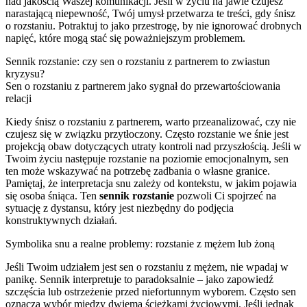
nad jakością Waszej komunikacji. Jeśli w życiu na jawie czujesz
narastającą niepewność, Twój umysł przetwarza te treści, gdy śnisz
o rozstaniu. Potraktuj to jako przestrogę, by nie ignorować drobnych
napięć, które mogą stać się poważniejszym problemem.
Sennik rozstanie: czy sen o rozstaniu z partnerem to zwiastun
kryzysu?
Sen o rozstaniu z partnerem jako sygnał do przewartościowania
relacji
Kiedy śnisz o rozstaniu z partnerem, warto przeanalizować, czy nie
czujesz się w związku przytłoczony. Często rozstanie we śnie jest
projekcją obaw dotyczących utraty kontroli nad przyszłością. Jeśli w
Twoim życiu następuje rozstanie na poziomie emocjonalnym, sen
ten może wskazywać na potrzebę zadbania o własne granice.
Pamiętaj, że interpretacja snu zależy od kontekstu, w jakim pojawia
się osoba śniąca. Ten
sennik rozstanie
pozwoli Ci spojrzeć na
sytuację z dystansu, który jest niezbędny do podjęcia
konstruktywnych działań.
Symbolika snu a realne problemy: rozstanie z mężem lub żoną
Jeśli Twoim udziałem jest sen o rozstaniu z mężem, nie wpadaj w
panikę. Sennik interpretuje to paradoksalnie – jako zapowiedź
szczęścia lub ostrzeżenie przed niefortunnym wyborem. Często sen
oznacza wybór między dwiema ścieżkami życiowymi. Jeśli jednak