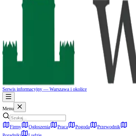
Serwis informacyjny —
Warszawa
i okolice
Menu
Firmy
Ogłoszenia
Praca
Pogoda
Przewodnik
Poradniki
Ludzie