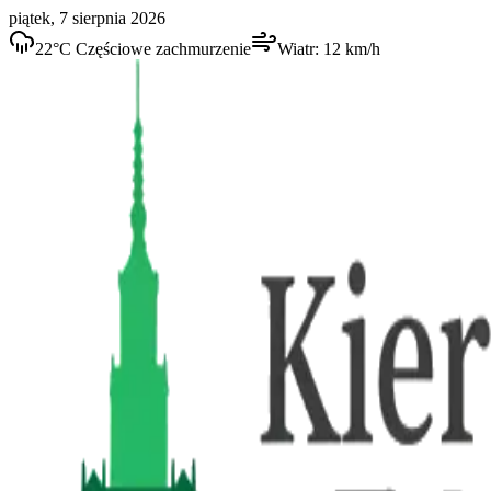
piątek, 7 sierpnia 2026
22
°C
Częściowe zachmurzenie
Wiatr:
12
km/h