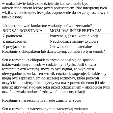
w małżeństwie faktycznie dzieje się źle, sen może być
odzwierciedleniem lęków przed porzuceniem. Nie interpretuj tych
wizji zbyt dosłownie, lecz jako zaproszenie do szczerej rozmowy z
bliską osobą.
Jak interpretować konkretne warianty snów o zerwaniu?
RODZAJ ROZSTANIA
MOŻLIWA INTERPRETACJA
Z partnerem
Potrzeba głębszej komunikacji
Z narzeczonym
Nadchodzące zmiany życiowe
Z przyjacielem
Obawa o dobra materialne
Rozstanie z chłopakiem lub dziewczyną: co mówi o tym sennik?
Sen o rozstaniu z chłopakiem często odnosi się do sposobu
traktowania innych osób w codziennym życiu. Jeśli śnisz o
rozstaniu z dziewczyną, może to być sygnał, że wypierasz
niewygodne uczucia. Ten
sennik rozstanie
sugeruje, że takie sny
mogą być zaproszeniem do szczerej rozmowy, która pozwoli
oczyścić atmosferę. Jako mężczyzna masz prawo do emocji i nie
musisz ukrywać swojego lęku przed odrzuceniem – akceptacja tych
uczuć pozwala budować zdrowe fundamenty relacji.
Rozstanie z narzeczonym a nagłe zmiany w życiu
Sen o rozstaniu z narzeczonym to zazwyczaj zwiastun