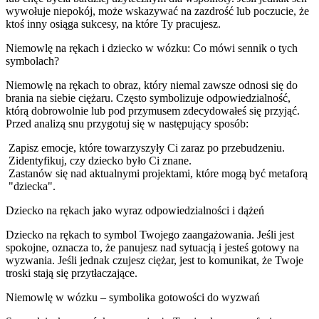
wywołuje niepokój, może wskazywać na zazdrość lub poczucie, że
ktoś inny osiąga sukcesy, na które Ty pracujesz.
Niemowlę na rękach i dziecko w wózku: Co mówi sennik o tych
symbolach?
Niemowlę na rękach to obraz, który niemal zawsze odnosi się do
brania na siebie ciężaru. Często symbolizuje odpowiedzialność,
którą dobrowolnie lub pod przymusem zdecydowałeś się przyjąć.
Przed analizą snu przygotuj się w następujący sposób:
Zapisz emocje, które towarzyszyły Ci zaraz po przebudzeniu.
Zidentyfikuj, czy dziecko było Ci znane.
Zastanów się nad aktualnymi projektami, które mogą być metaforą
"dziecka".
Dziecko na rękach jako wyraz odpowiedzialności i dążeń
Dziecko na rękach to symbol Twojego zaangażowania. Jeśli jest
spokojne, oznacza to, że panujesz nad sytuacją i jesteś gotowy na
wyzwania. Jeśli jednak czujesz ciężar, jest to komunikat, że Twoje
troski stają się przytłaczające.
Niemowlę w wózku – symbolika gotowości do wyzwań