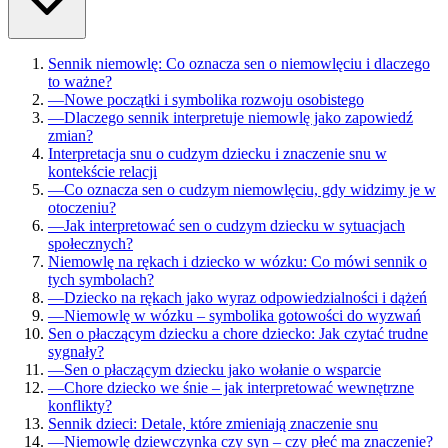
Sennik niemowlę: Co oznacza sen o niemowlęciu i dlaczego
to ważne?
—
Nowe początki i symbolika rozwoju osobistego
—
Dlaczego sennik interpretuje niemowlę jako zapowiedź
zmian?
Interpretacja snu o cudzym dziecku i znaczenie snu w
kontekście relacji
—
Co oznacza sen o cudzym niemowlęciu, gdy widzimy je w
otoczeniu?
—
Jak interpretować sen o cudzym dziecku w sytuacjach
społecznych?
Niemowlę na rękach i dziecko w wózku: Co mówi sennik o
tych symbolach?
—
Dziecko na rękach jako wyraz odpowiedzialności i dążeń
—
Niemowlę w wózku – symbolika gotowości do wyzwań
Sen o płaczącym dziecku a chore dziecko: Jak czytać trudne
sygnały?
—
Sen o płaczącym dziecku jako wołanie o wsparcie
—
Chore dziecko we śnie – jak interpretować wewnętrzne
konflikty?
Sennik dzieci: Detale, które zmieniają znaczenie snu
—
Niemowlę dziewczynka czy syn – czy płeć ma znaczenie?