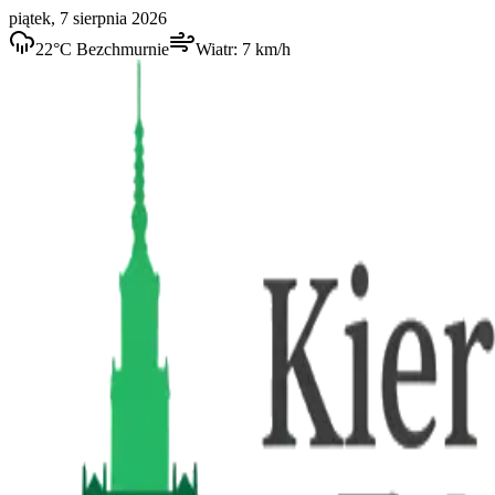
piątek, 7 sierpnia 2026
22
°C
Bezchmurnie
Wiatr:
7
km/h