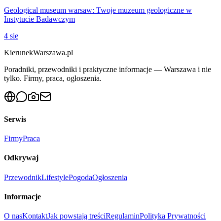
Geological museum warsaw: Twoje muzeum geologiczne w
Instytucie Badawczym
4 sie
KierunekWarszawa.pl
Poradniki, przewodniki i praktyczne informacje — Warszawa i nie
tylko. Firmy, praca, ogłoszenia.
Serwis
Firmy
Praca
Odkrywaj
Przewodnik
Lifestyle
Pogoda
Ogłoszenia
Informacje
O nas
Kontakt
Jak powstają treści
Regulamin
Polityka Prywatności