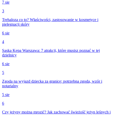
7 sie
3
Trehaloza co to? Właściwości, zastosowanie w kosmetyce i
pielęgnacji skóry
6 sie
4
Saska Kępa Warszawa: 7 atrakcji, które musisz poznać w tej
dzielnicy
6 sie
5
Zgoda na wyjazd dziecka za granicę: potrzebna zgoda, wzór i
notarialny
5 sie
6
Czy jeżyny można mrozić? Jak zachować świeżość jeżyn leśnych i