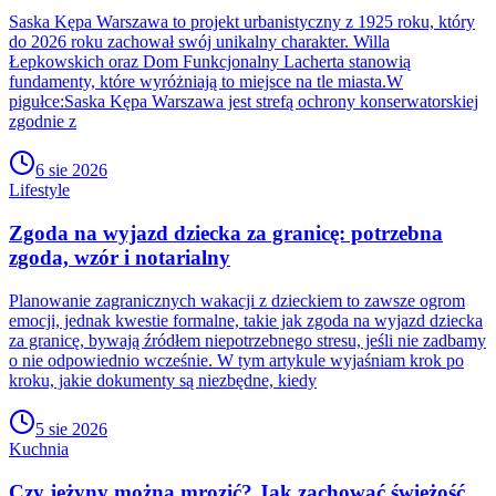
Saska Kępa Warszawa to projekt urbanistyczny z 1925 roku, który
do 2026 roku zachował swój unikalny charakter. Willa
Łepkowskich oraz Dom Funkcjonalny Lacherta stanowią
fundamenty, które wyróżniają to miejsce na tle miasta.W
pigułce:Saska Kępa Warszawa jest strefą ochrony konserwatorskiej
zgodnie z
6 sie 2026
Lifestyle
Zgoda na wyjazd dziecka za granicę: potrzebna
zgoda, wzór i notarialny
Planowanie zagranicznych wakacji z dzieckiem to zawsze ogrom
emocji, jednak kwestie formalne, takie jak zgoda na wyjazd dziecka
za granicę, bywają źródłem niepotrzebnego stresu, jeśli nie zadbamy
o nie odpowiednio wcześnie. W tym artykule wyjaśniam krok po
kroku, jakie dokumenty są niezbędne, kiedy
5 sie 2026
Kuchnia
Czy jeżyny można mrozić? Jak zachować świeżość