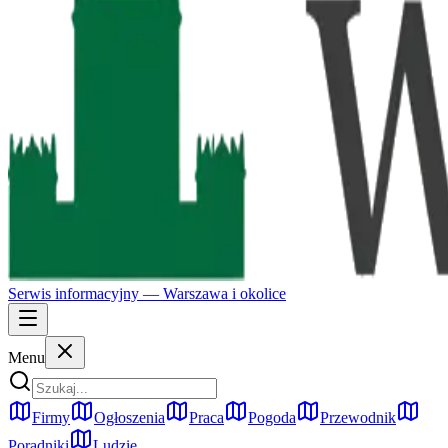
Serwis informacyjny —
Warszawa
i okolice
Menu
Firmy
Ogłoszenia
Praca
Pogoda
Przewodnik
Poradniki
Ludzie