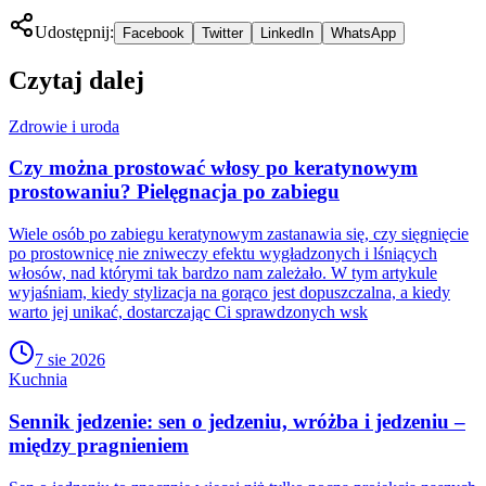
Udostępnij:
Facebook
Twitter
LinkedIn
WhatsApp
Czytaj dalej
Zdrowie i uroda
Czy można prostować włosy po keratynowym
prostowaniu? Pielęgnacja po zabiegu
Wiele osób po zabiegu keratynowym zastanawia się, czy sięgnięcie
po prostownicę nie zniweczy efektu wygładzonych i lśniących
włosów, nad którymi tak bardzo nam zależało. W tym artykule
wyjaśniam, kiedy stylizacja na gorąco jest dopuszczalna, a kiedy
warto jej unikać, dostarczając Ci sprawdzonych wsk
7 sie 2026
Kuchnia
Sennik jedzenie: sen o jedzeniu, wróżba i jedzeniu –
między pragnieniem