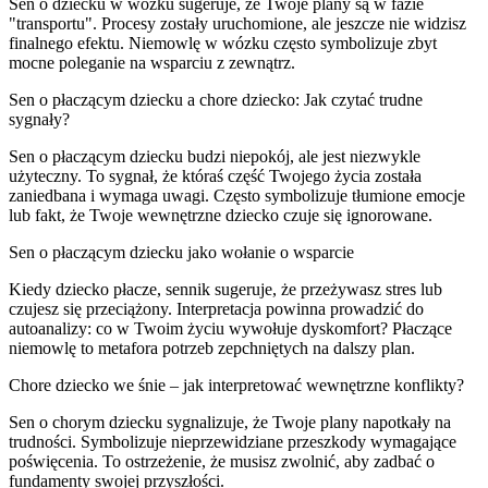
Sen o dziecku w wózku sugeruje, że Twoje plany są w fazie
"transportu". Procesy zostały uruchomione, ale jeszcze nie widzisz
finalnego efektu. Niemowlę w wózku często symbolizuje zbyt
mocne poleganie na wsparciu z zewnątrz.
Sen o płaczącym dziecku a chore dziecko: Jak czytać trudne
sygnały?
Sen o płaczącym dziecku budzi niepokój, ale jest niezwykle
użyteczny. To sygnał, że któraś część Twojego życia została
zaniedbana i wymaga uwagi. Często symbolizuje tłumione emocje
lub fakt, że Twoje wewnętrzne dziecko czuje się ignorowane.
Sen o płaczącym dziecku jako wołanie o wsparcie
Kiedy dziecko płacze, sennik sugeruje, że przeżywasz stres lub
czujesz się przeciążony. Interpretacja powinna prowadzić do
autoanalizy: co w Twoim życiu wywołuje dyskomfort? Płaczące
niemowlę to metafora potrzeb zepchniętych na dalszy plan.
Chore dziecko we śnie – jak interpretować wewnętrzne konflikty?
Sen o chorym dziecku sygnalizuje, że Twoje plany napotkały na
trudności. Symbolizuje nieprzewidziane przeszkody wymagające
poświęcenia. To ostrzeżenie, że musisz zwolnić, aby zadbać o
fundamenty swojej przyszłości.