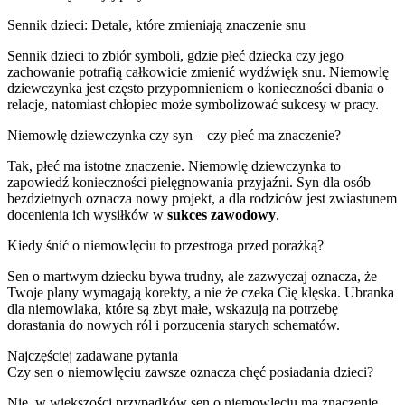
Sennik dzieci: Detale, które zmieniają znaczenie snu
Sennik dzieci to zbiór symboli, gdzie płeć dziecka czy jego
zachowanie potrafią całkowicie zmienić wydźwięk snu. Niemowlę
dziewczynka jest często przypomnieniem o konieczności dbania o
relacje, natomiast chłopiec może symbolizować sukcesy w pracy.
Niemowlę dziewczynka czy syn – czy płeć ma znaczenie?
Tak, płeć ma istotne znaczenie. Niemowlę dziewczynka to
zapowiedź konieczności pielęgnowania przyjaźni. Syn dla osób
bezdzietnych oznacza nowy projekt, a dla rodziców jest zwiastunem
docenienia ich wysiłków w
sukces zawodowy
.
Kiedy śnić o niemowlęciu to przestroga przed porażką?
Sen o martwym dziecku bywa trudny, ale zazwyczaj oznacza, że
Twoje plany wymagają korekty, a nie że czeka Cię klęska. Ubranka
dla niemowlaka, które są zbyt małe, wskazują na potrzebę
dorastania do nowych ról i porzucenia starych schematów.
Najczęściej zadawane pytania
Czy sen o niemowlęciu zawsze oznacza chęć posiadania dzieci?
Nie, w większości przypadków sen o niemowlęciu ma znaczenie