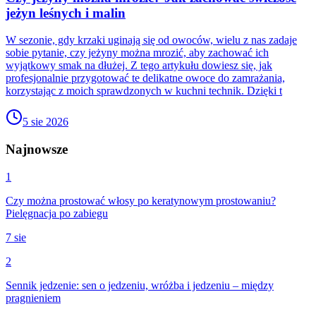
jeżyn leśnych i malin
W sezonie, gdy krzaki uginają się od owoców, wielu z nas zadaje
sobie pytanie, czy jeżyny można mrozić, aby zachować ich
wyjątkowy smak na dłużej. Z tego artykułu dowiesz się, jak
profesjonalnie przygotować te delikatne owoce do zamrażania,
korzystając z moich sprawdzonych w kuchni technik. Dzięki t
5 sie 2026
Najnowsze
1
Czy można prostować włosy po keratynowym prostowaniu?
Pielęgnacja po zabiegu
7 sie
2
Sennik jedzenie: sen o jedzeniu, wróżba i jedzeniu – między
pragnieniem