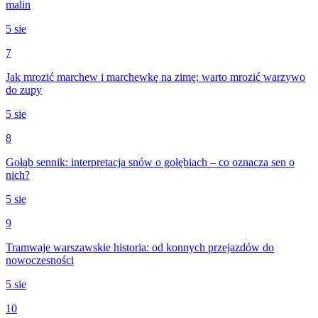
malin
5 sie
7
Jak mrozić marchew i marchewkę na zimę: warto mrozić warzywo
do zupy
5 sie
8
Gołąb sennik: interpretacja snów o gołębiach – co oznacza sen o
nich?
5 sie
9
Tramwaje warszawskie historia: od konnych przejazdów do
nowoczesności
5 sie
10