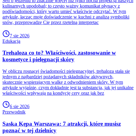
Sen o jedzeniu to znacznie więcej niż tylko nocna projekcja naszych
kulinarnych upodobań; to często ważny komunikat płynący z
podświadomości, który warto umieć właściwie odczytać. W tym
artykule, łącząc moje doświadczenie w kuchni z analizą symboliki
snów, przeprowadzę Cię przez rzetelną interpretac
7 sie 2026
Edukacja
Trehaloza co to? Właściwości, zastosowanie w
kosmetyce i pielęgnacji skóry
W obliczu rosnącej świadomości pielęgnacyjnej, trehaloza stała się
jednym z najbardziej pożądanych składników aktywnych,
skutecznie wspierającym walkę z odwodnieniem skóry. W tym
artykule wyjaśnię, czym dokładnie jest ta substancja, jak jej unikalne
właściwości wpływają na kondycję cery oraz jak bez
6 sie 2026
Przewodnik
Saska Kępa Warszawa: 7 atrakcji, które musisz
poznać w tej dzielnicy