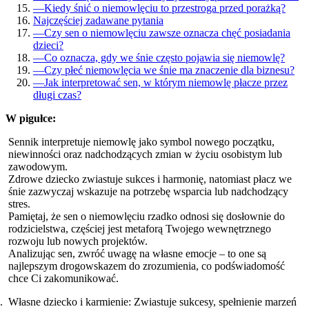
—
Kiedy śnić o niemowlęciu to przestroga przed porażką?
Najczęściej zadawane pytania
—
Czy sen o niemowlęciu zawsze oznacza chęć posiadania
dzieci?
—
Co oznacza, gdy we śnie często pojawia się niemowlę?
—
Czy płeć niemowlęcia we śnie ma znaczenie dla biznesu?
—
Jak interpretować sen, w którym niemowlę płacze przez
długi czas?
W pigułce:
Sennik interpretuje niemowlę jako symbol nowego początku,
niewinności oraz nadchodzących zmian w życiu osobistym lub
zawodowym.
Zdrowe dziecko zwiastuje sukces i harmonię, natomiast płacz we
śnie zazwyczaj wskazuje na potrzebę wsparcia lub nadchodzący
stres.
Pamiętaj, że sen o niemowlęciu rzadko odnosi się dosłownie do
rodzicielstwa, częściej jest metaforą Twojego wewnętrznego
rozwoju lub nowych projektów.
Analizując sen, zwróć uwagę na własne emocje – to one są
najlepszym drogowskazem do zrozumienia, co podświadomość
chce Ci zakomunikować.
Własne dziecko i karmienie: Zwiastuje sukcesy, spełnienie marzeń