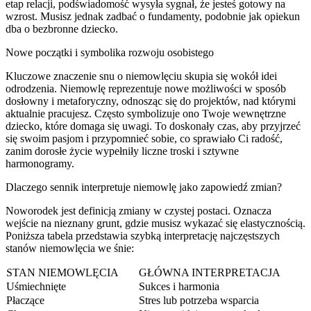
etap relacji, podświadomość wysyła sygnał, że jesteś gotowy na
wzrost. Musisz jednak zadbać o fundamenty, podobnie jak opiekun
dba o bezbronne dziecko.
Nowe początki i symbolika rozwoju osobistego
Kluczowe znaczenie snu o niemowlęciu skupia się wokół idei
odrodzenia. Niemowlę reprezentuje nowe możliwości w sposób
dosłowny i metaforyczny, odnosząc się do projektów, nad którymi
aktualnie pracujesz. Często symbolizuje ono Twoje wewnętrzne
dziecko, które domaga się uwagi. To doskonały czas, aby przyjrzeć
się swoim pasjom i przypomnieć sobie, co sprawiało Ci radość,
zanim dorosłe życie wypełniły liczne troski i sztywne
harmonogramy.
Dlaczego sennik interpretuje niemowlę jako zapowiedź zmian?
Noworodek jest definicją zmiany w czystej postaci. Oznacza
wejście na nieznany grunt, gdzie musisz wykazać się elastycznością.
Poniższa tabela przedstawia szybką interpretację najczęstszych
stanów niemowlęcia we śnie:
STAN NIEMOWLĘCIA
GŁÓWNA INTERPRETACJA
Uśmiechnięte
Sukces i harmonia
Płaczące
Stres lub potrzeba wsparcia