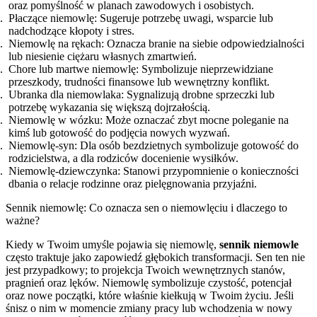
oraz pomyślność w planach zawodowych i osobistych.
Płaczące niemowlę: Sugeruje potrzebę uwagi, wsparcie lub
nadchodzące kłopoty i stres.
Niemowlę na rękach: Oznacza branie na siebie odpowiedzialności
lub niesienie ciężaru własnych zmartwień.
Chore lub martwe niemowlę: Symbolizuje nieprzewidziane
przeszkody, trudności finansowe lub wewnętrzny konflikt.
Ubranka dla niemowlaka: Sygnalizują drobne sprzeczki lub
potrzebę wykazania się większą dojrzałością.
Niemowlę w wózku: Może oznaczać zbyt mocne poleganie na
kimś lub gotowość do podjęcia nowych wyzwań.
Niemowlę-syn: Dla osób bezdzietnych symbolizuje gotowość do
rodzicielstwa, a dla rodziców docenienie wysiłków.
Niemowlę-dziewczynka: Stanowi przypomnienie o konieczności
dbania o relacje rodzinne oraz pielęgnowania przyjaźni.
Sennik niemowlę: Co oznacza sen o niemowlęciu i dlaczego to
ważne?
Kiedy w Twoim umyśle pojawia się niemowlę,
sennik niemowle
często traktuje jako zapowiedź głębokich transformacji. Sen ten nie
jest przypadkowy; to projekcja Twoich wewnętrznych stanów,
pragnień oraz lęków. Niemowlę symbolizuje czystość, potencjał
oraz nowe początki, które właśnie kiełkują w Twoim życiu. Jeśli
śnisz o nim w momencie zmiany pracy lub wchodzenia w nowy