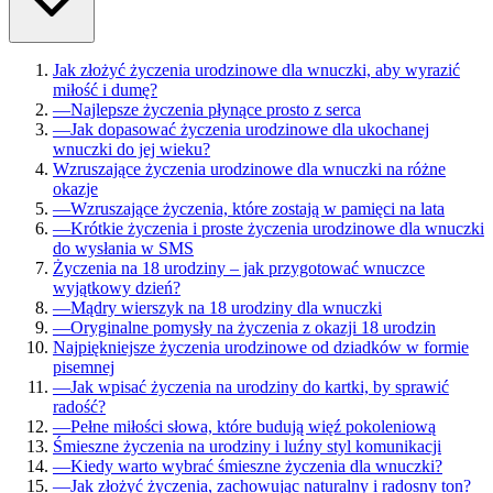
Jak złożyć życzenia urodzinowe dla wnuczki, aby wyrazić
miłość i dumę?
—
Najlepsze życzenia płynące prosto z serca
—
Jak dopasować życzenia urodzinowe dla ukochanej
wnuczki do jej wieku?
Wzruszające życzenia urodzinowe dla wnuczki na różne
okazje
—
Wzruszające życzenia, które zostają w pamięci na lata
—
Krótkie życzenia i proste życzenia urodzinowe dla wnuczki
do wysłania w SMS
Życzenia na 18 urodziny – jak przygotować wnuczce
wyjątkowy dzień?
—
Mądry wierszyk na 18 urodziny dla wnuczki
—
Oryginalne pomysły na życzenia z okazji 18 urodzin
Najpiękniejsze życzenia urodzinowe od dziadków w formie
pisemnej
—
Jak wpisać życzenia na urodziny do kartki, by sprawić
radość?
—
Pełne miłości słowa, które budują więź pokoleniową
Śmieszne życzenia na urodziny i luźny styl komunikacji
—
Kiedy warto wybrać śmieszne życzenia dla wnuczki?
—
Jak złożyć życzenia, zachowując naturalny i radosny ton?