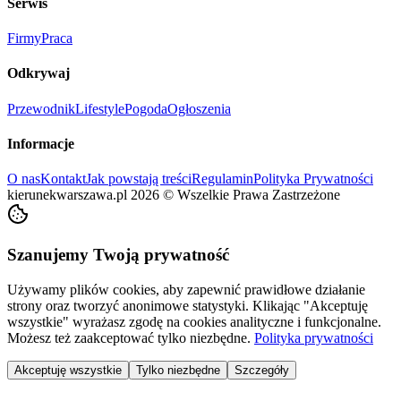
Serwis
Firmy
Praca
Odkrywaj
Przewodnik
Lifestyle
Pogoda
Ogłoszenia
Informacje
O nas
Kontakt
Jak powstają treści
Regulamin
Polityka Prywatności
kierunekwarszawa.pl
2026
©
Wszelkie Prawa Zastrzeżone
Szanujemy Twoją prywatność
Używamy plików cookies, aby zapewnić prawidłowe działanie
strony oraz tworzyć anonimowe statystyki. Klikając "Akceptuję
wszystkie" wyrażasz zgodę na cookies analityczne i funkcjonalne.
Możesz też zaakceptować tylko niezbędne.
Polityka prywatności
Akceptuję wszystkie
Tylko niezbędne
Szczegóły