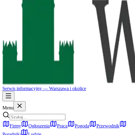
Serwis informacyjny —
Warszawa
i okolice
Menu
Firmy
Ogłoszenia
Praca
Pogoda
Przewodnik
Poradniki
Ludzie