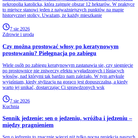
nekropolia katolicka, która zajmuje obszar 12 hektarów. W praktyce
to miejsce stanowi jeden z najważniejszych punktów na mapie
historycznej stolicy. Uważam, że każdy mieszkanie
7 sie 2026
Zdrowie i uroda
Czy można prostować włosy po keratynowym
prostowaniu? Pielęgnacja po zabiegu
Wiele osób po zabiegu keratynowym zastanawia się, czy sięgnięcie
po prostownicę nie zniweczy efektu wygładzonych i lśniących
włosów, nad którymi tak bardzo nam zależało. W tym artykule
wyjaśniam, kiedy stylizacja na gorąco jest dopuszczalna, a kiedy
warto jej unikać, dostarczając Ci sprawdzonych wsk
7 sie 2026
Kuchnia
Sennik jedzenie: sen o jedzeniu, wróżba i jedzeniu –
między pragnieniem
Sen o jedzeniu to znacznie więcej niż tylko nocna projekcja naszych