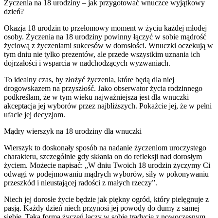
Życzenia na 18 urodziny – jak przygotować wnuczce wyjątkowy
dzień?
Okazja 18 urodzin to przełomowy moment w życiu każdej młodej
osoby. Życzenia na 18 urodziny powinny łączyć w sobie mądrość
życiową z życzeniami sukcesów w dorosłości. Wnuczki oczekują w
tym dniu nie tylko prezentów, ale przede wszystkim uznania ich
dojrzałości i wsparcia w nadchodzących wyzwaniach.
To idealny czas, by złożyć życzenia, które będą dla niej
drogowskazem na przyszłość. Jako obserwator życia rodzinnego
podkreślam, że w tym wieku najważniejsza jest dla wnuczki
akceptacja jej wyborów przez najbliższych. Pokażcie jej, że w pełni
ufacie jej decyzjom.
Mądry wierszyk na 18 urodziny dla wnuczki
Wierszyk to doskonały sposób na nadanie życzeniom uroczystego
charakteru, szczególnie gdy skłania on do refleksji nad dorosłym
życiem. Możecie napisać: „W dniu Twoich 18 urodzin życzymy Ci
odwagi w podejmowaniu mądrych wyborów, siły w pokonywaniu
przeszkód i nieustającej radości z małych rzeczy”.
Niech jej dorosłe życie będzie jak piękny ogród, który pielęgnuje z
pasją. Każdy dzień niech przynosi jej powody do dumy z samej
siebie. Taka forma życzeń łączy w sobie tradycję z nowoczesnym