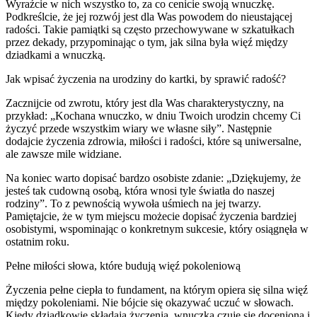
Wyraźcie w nich wszystko to, za co cenicie swoją wnuczkę.
Podkreślcie, że jej rozwój jest dla Was powodem do nieustającej
radości. Takie pamiątki są często przechowywane w szkatułkach
przez dekady, przypominając o tym, jak silna była więź między
dziadkami a wnuczką.
Jak wpisać życzenia na urodziny do kartki, by sprawić radość?
Zacznijcie od zwrotu, który jest dla Was charakterystyczny, na
przykład: „Kochana wnuczko, w dniu Twoich urodzin chcemy Ci
życzyć przede wszystkim wiary we własne siły”. Następnie
dodajcie życzenia zdrowia, miłości i radości, które są uniwersalne,
ale zawsze mile widziane.
Na koniec warto dopisać bardzo osobiste zdanie: „Dziękujemy, że
jesteś tak cudowną osobą, która wnosi tyle światła do naszej
rodziny”. To z pewnością wywoła uśmiech na jej twarzy.
Pamiętajcie, że w tym miejscu możecie dopisać życzenia bardziej
osobistymi, wspominając o konkretnym sukcesie, który osiągnęła w
ostatnim roku.
Pełne miłości słowa, które budują więź pokoleniową
Życzenia pełne ciepła to fundament, na którym opiera się silna więź
między pokoleniami. Nie bójcie się okazywać uczuć w słowach.
Kiedy dziadkowie składają życzenia, wnuczka czuje się doceniona i