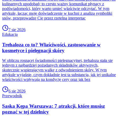
kulinarnych upodobań; to często ważny komunikat płynący z
podświadomości, który warto umieć właściwie odczytać. W tym
artykule, łącząc moje doświadczenie w kuchni z analizą symboliki
snów, przeprowadzę Cię przez rzetelną interpretac
7 sie 2026
Edukacja
Trehaloza co to? Właściwości, zastosowanie w
kosmetyce i pielęgnacji skóry
W obliczu rosnącej świadomości pielęgnacyjnej, trehaloza stała się
jednym z najbardziej pożądanych składników aktywnych,
skutecznie wspierającym walkę z odwodnieniem skóry. W tym
artykule wyjaśnię, czym dokładnie jest ta substancja, jak jej unikalne
właściwości wpływają na kondycję cery oraz jak bez
6 sie 2026
Przewodnik
Saska Kępa Warszawa: 7 atrakcji, które musisz
poznać w tej dzielnicy