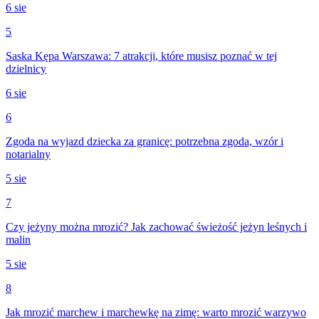
6 sie
5
Saska Kępa Warszawa: 7 atrakcji, które musisz poznać w tej
dzielnicy
6 sie
6
Zgoda na wyjazd dziecka za granicę: potrzebna zgoda, wzór i
notarialny
5 sie
7
Czy jeżyny można mrozić? Jak zachować świeżość jeżyn leśnych i
malin
5 sie
8
Jak mrozić marchew i marchewkę na zimę: warto mrozić warzywo