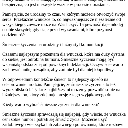
bezpieczna, co jest niezwykle ważne w procesie dorastania.
Pamiętajcie, że urodziny to czas, w którym możecie otworzyć swoje
serca. Przekażcie wnuczce to, co najważniejsze: że niezależnie od
wszystkiego, zawsze może na Was liczyć. Ta pewność daje młodej
osobie skrzydeł, gdy staje przed wyzwaniami, które przynosi
codzienność.
Śmieszne życzenia na urodziny i luźny styl komunikacji
Czasami najlepszym prezentem dla wnuczki, która ma duży dystans
do siebie, jest odrobina humoru. Śmieszne życzenia mogą być
wspaniałą odskocznią od poważnych deklaracji. Oczywiście warto
zachować nutkę rozsądku, aby żart nie był dla niej kłopotliwy.
W odpowiednim kontekście śmiech to najlepszy sposób na
celebrowanie urodzin. Pamiętajcie, że śmieszne życzenia to też
wyraz bliskości. Tylko z najbliższymi możemy pozwolić sobie na
luźniejszy ton, który zdejmuje presję z tego wyjątkowego dnia.
Kiedy warto wybrać śmieszne życzenia dla wnuczki?
Śmieszne życzenia sprawdzają się najlepiej, gdy wiecie, że wnuczka
ceni sobie humor i potrafi się śmiać z życia. Możecie użyć
żartobliwego wierszyka lub zabawnego porównania, które rozbawi