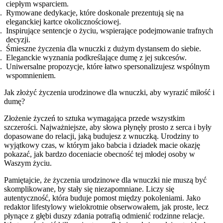
ciepłym wsparciem.
Rymowane dedykacje, które doskonale prezentują się na
eleganckiej kartce okolicznościowej.
Inspirujące sentencje o życiu, wspierające podejmowanie trafnych
decyzji.
Śmieszne życzenia dla wnuczki z dużym dystansem do siebie.
Eleganckie wyznania podkreślające dumę z jej sukcesów.
Uniwersalne propozycje, które łatwo spersonalizujesz wspólnym
wspomnieniem.
Jak złożyć życzenia urodzinowe dla wnuczki, aby wyrazić miłość i
dumę?
Złożenie życzeń to sztuka wymagająca przede wszystkim
szczerości. Najważniejsze, aby słowa płynęły prosto z serca i były
dopasowane do relacji, jaką budujesz z wnuczką. Urodziny to
wyjątkowy czas, w którym jako babcia i dziadek macie okazję
pokazać, jak bardzo doceniacie obecność tej młodej osoby w
Waszym życiu.
Pamiętajcie, że życzenia urodzinowe dla wnuczki nie muszą być
skomplikowane, by stały się niezapomniane. Liczy się
autentyczność, która buduje pomost między pokoleniami. Jako
redaktor lifestylowy wielokrotnie obserwowałem, jak proste, lecz
płynące z głębi duszy zdania potrafią odmienić rodzinne relacje.