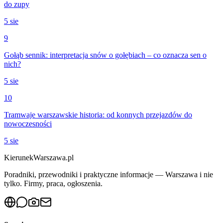
do zupy
5 sie
9
Gołąb sennik: interpretacja snów o gołębiach – co oznacza sen o
nich?
5 sie
10
Tramwaje warszawskie historia: od konnych przejazdów do
nowoczesności
5 sie
KierunekWarszawa.pl
Poradniki, przewodniki i praktyczne informacje — Warszawa i nie
tylko. Firmy, praca, ogłoszenia.