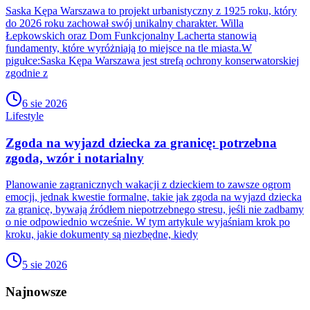
Saska Kępa Warszawa to projekt urbanistyczny z 1925 roku, który
do 2026 roku zachował swój unikalny charakter. Willa
Łepkowskich oraz Dom Funkcjonalny Lacherta stanowią
fundamenty, które wyróżniają to miejsce na tle miasta.W
pigułce:Saska Kępa Warszawa jest strefą ochrony konserwatorskiej
zgodnie z
6 sie 2026
Lifestyle
Zgoda na wyjazd dziecka za granicę: potrzebna
zgoda, wzór i notarialny
Planowanie zagranicznych wakacji z dzieckiem to zawsze ogrom
emocji, jednak kwestie formalne, takie jak zgoda na wyjazd dziecka
za granicę, bywają źródłem niepotrzebnego stresu, jeśli nie zadbamy
o nie odpowiednio wcześnie. W tym artykule wyjaśniam krok po
kroku, jakie dokumenty są niezbędne, kiedy
5 sie 2026
Najnowsze