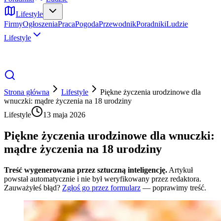
Lifestyle
Firmy
Ogłoszenia
Praca
Pogoda
Przewodnik
Poradniki
Ludzie
Lifestyle
Strona główna
Lifestyle
Piękne życzenia urodzinowe dla
wnuczki: mądre życzenia na 18 urodziny
Lifestyle
13 maja 2026
Piękne życzenia urodzinowe dla wnuczki:
mądre życzenia na 18 urodziny
Treść wygenerowana przez sztuczną inteligencję.
Artykuł
powstał automatycznie i nie był weryfikowany przez redaktora.
Zauważyłeś błąd?
Zgłoś go przez formularz
— poprawimy treść.