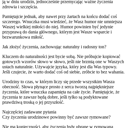
ją w dniu urodzin, jednocześnie przemycając ważne życzenia
zdrowia i szczęścia.
Pamiętajcie jednak, aby nawet przy żartach na końcu dodać coś
szczerego. Wnuczka musi wiedzieć, że Wasz humor nie umniejsza
Waszej wielkiej miłości do niej. Humor powinien być jedynie
przyprawą do dania głównego, którym jest Wasze wsparcie i
bezwarunkowa miłość.
Jak złożyć życzenia, zachowując naturalny i radosny ton?
Kluczem do naturalności jest bycie sobą. Nie próbujcie kopiować
gotowych wzorów słowo w słowo, jeśli nie brzmią one w Waszych
ustach naturalnie. Używajcie języka, który jest dla Was typowy.
Jeśli czujecie, że warto dodać coś od siebie, zróbcie to bez wahania.
Urodziny to czas, w którym liczy się przede wszystkim Wasza
obecność. Słowa płynące prosto z serca tworzą najpiękniejsze
życzenia, które wnuczka zapamięta na całe życie. Pamiętajcie, że
życzenia te zawsze będą dobre, jeśli tylko są podyktowane
prawdziwą troską o jej przyszłość.
Najczęściej zadawane pytania
Czy życzenia urodzinowe powinny być zawsze rymowane?
Nie ma konieczności, aby życzenia były ubrane w rymowaną