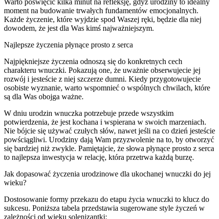
Warto poświęcić kilka minut na refleksję, gdyż urodziny to idealny
moment na budowanie trwałych fundamentów emocjonalnych.
Każde życzenie, które wyjdzie spod Waszej ręki, będzie dla niej
dowodem, że jest dla Was kimś najważniejszym.
Najlepsze życzenia płynące prosto z serca
Najpiękniejsze życzenia odnoszą się do konkretnych cech
charakteru wnuczki. Pokazują one, że uważnie obserwujecie jej
rozwój i jesteście z niej szczerze dumni. Kiedy przygotowujecie
osobiste wyznanie, warto wspomnieć o wspólnych chwilach, które
są dla Was obojga ważne.
W dniu urodzin wnuczka potrzebuje przede wszystkim
potwierdzenia, że jest kochana i wspierana w swoich marzeniach.
Nie bójcie się używać czułych słów, nawet jeśli na co dzień jesteście
powściągliwi. Urodziny dają Wam przyzwolenie na to, by otworzyć
się bardziej niż zwykle. Pamiętajcie, że słowa płynące prosto z serca
to najlepsza inwestycja w relację, która przetrwa każdą burzę.
Jak dopasować życzenia urodzinowe dla ukochanej wnuczki do jej
wieku?
Dostosowanie formy przekazu do etapu życia wnuczki to klucz do
sukcesu. Poniższa tabela przedstawia sugerowane style życzeń w
zależności od wieku solenizantki: