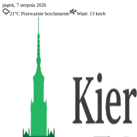
piątek, 7 sierpnia 2026
21
°C
Przeważnie bezchmurnie
Wiatr:
13
km/h