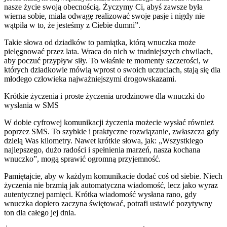
nasze życie swoją obecnością. Życzymy Ci, abyś zawsze była
wierna sobie, miała odwagę realizować swoje pasje i nigdy nie
wątpiła w to, że jesteśmy z Ciebie dumni”.
Takie słowa od dziadków to pamiątka, którą wnuczka może
pielęgnować przez lata. Wraca do nich w trudniejszych chwilach,
aby poczuć przypływ siły. To właśnie te momenty szczerości, w
których dziadkowie mówią wprost o swoich uczuciach, stają się dla
młodego człowieka najważniejszymi drogowskazami.
Krótkie życzenia i proste życzenia urodzinowe dla wnuczki do
wysłania w SMS
W dobie cyfrowej komunikacji życzenia możecie wysłać również
poprzez SMS. To szybkie i praktyczne rozwiązanie, zwłaszcza gdy
dzielą Was kilometry. Nawet krótkie słowa, jak: „Wszystkiego
najlepszego, dużo radości i spełnienia marzeń, nasza kochana
wnuczko”, mogą sprawić ogromną przyjemność.
Pamiętajcie, aby w każdym komunikacie dodać coś od siebie. Niech
życzenia nie brzmią jak automatyczna wiadomość, lecz jako wyraz
autentycznej pamięci. Krótka wiadomość wysłana rano, gdy
wnuczka dopiero zaczyna świętować, potrafi ustawić pozytywny
ton dla całego jej dnia.