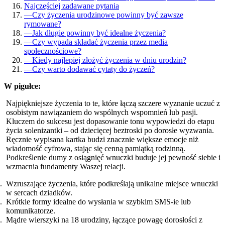
Najczęściej zadawane pytania
—
Czy życzenia urodzinowe powinny być zawsze
rymowane?
—
Jak długie powinny być idealne życzenia?
—
Czy wypada składać życzenia przez media
społecznościowe?
—
Kiedy najlepiej złożyć życzenia w dniu urodzin?
—
Czy warto dodawać cytaty do życzeń?
W pigułce:
Najpiękniejsze życzenia to te, które łączą szczere wyznanie uczuć z
osobistym nawiązaniem do wspólnych wspomnień lub pasji.
Kluczem do sukcesu jest dopasowanie tonu wypowiedzi do etapu
życia solenizantki – od dziecięcej beztroski po dorosłe wyzwania.
Ręcznie wypisana kartka budzi znacznie większe emocje niż
wiadomość cyfrowa, stając się cenną pamiątką rodzinną.
Podkreślenie dumy z osiągnięć wnuczki buduje jej pewność siebie i
wzmacnia fundamenty Waszej relacji.
Wzruszające życzenia, które podkreślają unikalne miejsce wnuczki
w sercach dziadków.
Krótkie formy idealne do wysłania w szybkim SMS-ie lub
komunikatorze.
Mądre wierszyki na 18 urodziny, łączące powagę dorosłości z