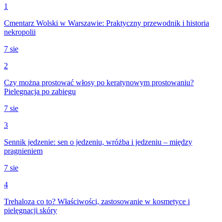
1
Cmentarz Wolski w Warszawie: Praktyczny przewodnik i historia
nekropolii
7 sie
2
Czy można prostować włosy po keratynowym prostowaniu?
Pielęgnacja po zabiegu
7 sie
3
Sennik jedzenie: sen o jedzeniu, wróżba i jedzeniu – między
pragnieniem
7 sie
4
Trehaloza co to? Właściwości, zastosowanie w kosmetyce i
pielęgnacji skóry