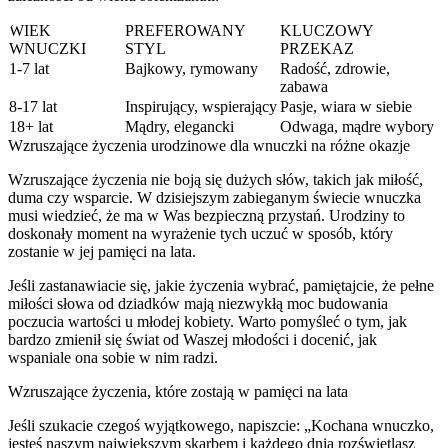
WIEK
PREFEROWANY
KLUCZOWY
WNUCZKI
STYL
PRZEKAZ
1-7 lat
Bajkowy, rymowany
Radość, zdrowie,
zabawa
8-17 lat
Inspirujący, wspierający
Pasje, wiara w siebie
18+ lat
Mądry, elegancki
Odwaga, mądre wybory
Wzruszające życzenia urodzinowe dla wnuczki na różne okazje
Wzruszające życzenia nie boją się dużych słów, takich jak miłość,
duma czy wsparcie. W dzisiejszym zabieganym świecie wnuczka
musi wiedzieć, że ma w Was bezpieczną przystań. Urodziny to
doskonały moment na wyrażenie tych uczuć w sposób, który
zostanie w jej pamięci na lata.
Jeśli zastanawiacie się, jakie życzenia wybrać, pamiętajcie, że pełne
miłości słowa od dziadków mają niezwykłą moc budowania
poczucia wartości u młodej kobiety. Warto pomyśleć o tym, jak
bardzo zmienił się świat od Waszej młodości i docenić, jak
wspaniale ona sobie w nim radzi.
Wzruszające życzenia, które zostają w pamięci na lata
Jeśli szukacie czegoś wyjątkowego, napiszcie: „Kochana wnuczko,
jesteś naszym największym skarbem i każdego dnia rozświetlasz