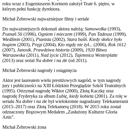
roku wraz z Eugeniuszem Korinem założył Teatr 6. piętro, w
którym pełni funkcję dyrektora.
Michał Żebrowski najważniejsze filmy i seriale
Do najważniejszych dokonań aktora należą:
Samowolka
(1993),
Poznań 56
(1996),
Ogniem i mieczem
(1999),
Pan Tadeusz
(1999),
Wiedźmin
(2001),
Pianista
(2002),
Stara baśń. Kiedy słońce było
bogiem
(2003),
Pręgi
(2004),
Kto nigdy nie żył...
(2006),
Rok 1612
(2007),
Janosik. Prawdziwa historia
(2009),
1920 Bitwa
Warszawska
(2011),
Nad życie
(2012),
Tajemnica Westerplatte
(2013) oraz serial
Na dobre i na złe
(od 2011).
Michał Żebrowski nagrody i osiągnięcia
Aktor jest laureatem wielu prestiżowych nagród, w tym nagrody
jury i publiczności na XIII Łódzkim Przeglądzie Szkół Teatralnych
(1995). Otrzymał nagrodę Wiktor (2000), Złotą Kaczkę oraz
nagrodę Fryderyka za album
Lubię, kiedy kobieta
(2001). Za rolę w
serialu
Na dobre i na złe
był wielokrotnie nagradzany Telekamerami
(2015–2017) oraz Złotą Telekamerą (2018). W 2015 roku został
odznaczony Brązowym Medalem „Zasłużony Kulturze Gloria
Artis”.
Michał Żebrowski żona