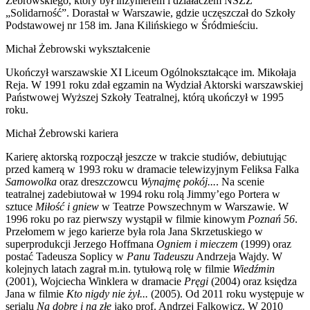
Żebrowskiego, który był inżynierem i działaczem NSZZ
„Solidarność”. Dorastał w Warszawie, gdzie uczęszczał do Szkoły
Podstawowej nr 158 im. Jana Kilińskiego w Śródmieściu.
Michał Żebrowski wykształcenie
Ukończył warszawskie XI Liceum Ogólnokształcące im. Mikołaja
Reja. W 1991 roku zdał egzamin na Wydział Aktorski warszawskiej
Państwowej Wyższej Szkoły Teatralnej, którą ukończył w 1995
roku.
Michał Żebrowski kariera
Karierę aktorską rozpoczął jeszcze w trakcie studiów, debiutując
przed kamerą w 1993 roku w dramacie telewizyjnym Feliksa Falka
Samowolka
oraz dreszczowcu
Wynajmę pokój...
. Na scenie
teatralnej zadebiutował w 1994 roku rolą Jimmy’ego Portera w
sztuce
Miłość i gniew
w Teatrze Powszechnym w Warszawie. W
1996 roku po raz pierwszy wystąpił w filmie kinowym
Poznań 56
.
Przełomem w jego karierze była rola Jana Skrzetuskiego w
superprodukcji Jerzego Hoffmana
Ogniem i mieczem
(1999) oraz
postać Tadeusza Soplicy w
Panu Tadeuszu
Andrzeja Wajdy. W
kolejnych latach zagrał m.in. tytułową rolę w filmie
Wiedźmin
(2001), Wojciecha Winklera w dramacie
Pręgi
(2004) oraz księdza
Jana w filmie
Kto nigdy nie żył...
(2005). Od 2011 roku występuje w
serialu
Na dobre i na złe
jako prof. Andrzej Falkowicz. W 2010