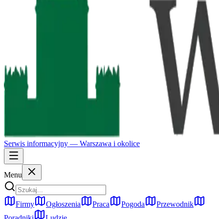
Serwis informacyjny —
Warszawa
i okolice
Menu
Firmy
Ogłoszenia
Praca
Pogoda
Przewodnik
Poradniki
Ludzie