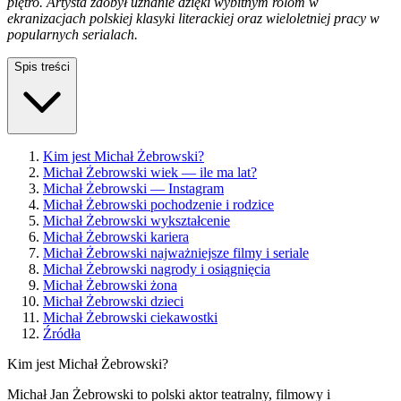
piętro. Artysta zdobył uznanie dzięki wybitnym rolom w
ekranizacjach polskiej klasyki literackiej oraz wieloletniej pracy w
popularnych serialach.
Spis treści
Kim jest Michał Żebrowski?
Michał Żebrowski wiek — ile ma lat?
Michał Żebrowski — Instagram
Michał Żebrowski pochodzenie i rodzice
Michał Żebrowski wykształcenie
Michał Żebrowski kariera
Michał Żebrowski najważniejsze filmy i seriale
Michał Żebrowski nagrody i osiągnięcia
Michał Żebrowski żona
Michał Żebrowski dzieci
Michał Żebrowski ciekawostki
Źródła
Kim jest Michał Żebrowski?
Michał Jan Żebrowski to polski aktor teatralny, filmowy i