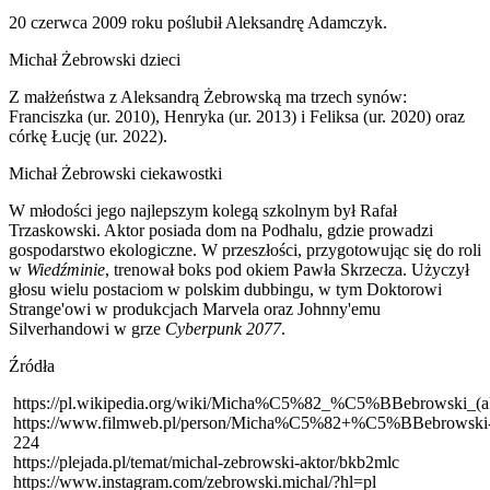
20 czerwca 2009 roku poślubił Aleksandrę Adamczyk.
Michał Żebrowski dzieci
Z małżeństwa z Aleksandrą Żebrowską ma trzech synów:
Franciszka (ur. 2010), Henryka (ur. 2013) i Feliksa (ur. 2020) oraz
córkę Łucję (ur. 2022).
Michał Żebrowski ciekawostki
W młodości jego najlepszym kolegą szkolnym był Rafał
Trzaskowski. Aktor posiada dom na Podhalu, gdzie prowadzi
gospodarstwo ekologiczne. W przeszłości, przygotowując się do roli
w
Wiedźminie
, trenował boks pod okiem Pawła Skrzecza. Użyczył
głosu wielu postaciom w polskim dubbingu, w tym Doktorowi
Strange'owi w produkcjach Marvela oraz Johnny'emu
Silverhandowi w grze
Cyberpunk 2077
.
Źródła
https://pl.wikipedia.org/wiki/Micha%C5%82_%C5%BBebrowski_(ak
https://www.filmweb.pl/person/Micha%C5%82+%C5%BBebrowski
224
https://plejada.pl/temat/michal-zebrowski-aktor/bkb2mlc
https://www.instagram.com/zebrowski.michal/?hl=pl