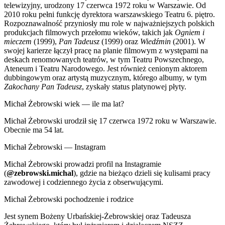
telewizyjny, urodzony 17 czerwca 1972 roku w Warszawie. Od
2010 roku pełni funkcję dyrektora warszawskiego Teatru 6. piętro.
Rozpoznawalność przyniosły mu role w najważniejszych polskich
produkcjach filmowych przełomu wieków, takich jak
Ogniem i
mieczem
(1999),
Pan Tadeusz
(1999) oraz
Wiedźmin
(2001). W
swojej karierze łączył pracę na planie filmowym z występami na
deskach renomowanych teatrów, w tym Teatru Powszechnego,
Ateneum i Teatru Narodowego. Jest również cenionym aktorem
dubbingowym oraz artystą muzycznym, którego albumy, w tym
Zakochany Pan Tadeusz
, zyskały status platynowej płyty.
Michał Żebrowski wiek — ile ma lat?
Michał Żebrowski urodził się 17 czerwca 1972 roku w Warszawie.
Obecnie ma 54 lat.
Michał Żebrowski — Instagram
Michał Żebrowski prowadzi profil na Instagramie
(
@zebrowski.michal
), gdzie na bieżąco dzieli się kulisami pracy
zawodowej i codziennego życia z obserwującymi.
Michał Żebrowski pochodzenie i rodzice
Jest synem Bożeny Urbańskiej-Żebrowskiej oraz Tadeusza