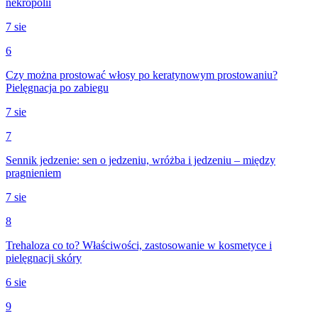
nekropolii
7 sie
6
Czy można prostować włosy po keratynowym prostowaniu?
Pielęgnacja po zabiegu
7 sie
7
Sennik jedzenie: sen o jedzeniu, wróżba i jedzeniu – między
pragnieniem
7 sie
8
Trehaloza co to? Właściwości, zastosowanie w kosmetyce i
pielęgnacji skóry
6 sie
9