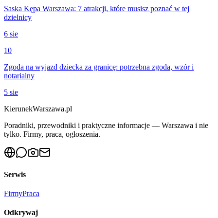
Saska Kępa Warszawa: 7 atrakcji, które musisz poznać w tej
dzielnicy
6 sie
10
Zgoda na wyjazd dziecka za granicę: potrzebna zgoda, wzór i
notarialny
5 sie
KierunekWarszawa.pl
Poradniki, przewodniki i praktyczne informacje — Warszawa i nie
tylko. Firmy, praca, ogłoszenia.
Serwis
Firmy
Praca
Odkrywaj