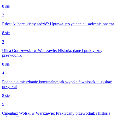
8 sie
2
Rdest Auberta kiedy sadzić? Uprawa, przycinanie i sadzenie pnącza
8 sie
3
Ulica Górczewska w Warszawie: Historia, dane i praktyczny
przewodnik
8 sie
4
Podanie o mieszkanie komunalne: jak wypełnić wniosek i uzyskać
przydział
8 sie
5
Cmentarz Wolski w Warszawie: Praktyczny przewodnik i historia