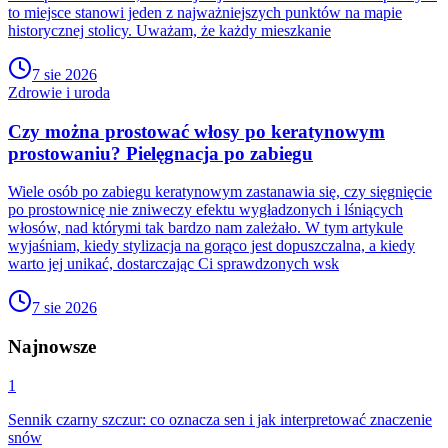
to miejsce stanowi jeden z najważniejszych punktów na mapie
historycznej stolicy. Uważam, że każdy mieszkanie
7 sie 2026
Zdrowie i uroda
Czy można prostować włosy po keratynowym
prostowaniu? Pielęgnacja po zabiegu
Wiele osób po zabiegu keratynowym zastanawia się, czy sięgnięcie
po prostownicę nie zniweczy efektu wygładzonych i lśniących
włosów, nad którymi tak bardzo nam zależało. W tym artykule
wyjaśniam, kiedy stylizacja na gorąco jest dopuszczalna, a kiedy
warto jej unikać, dostarczając Ci sprawdzonych wsk
7 sie 2026
Najnowsze
1
Sennik czarny szczur: co oznacza sen i jak interpretować znaczenie
snów