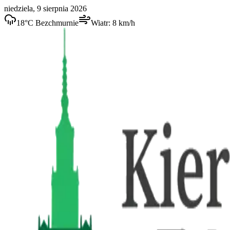
niedziela, 9 sierpnia 2026
18
°C
Bezchmurnie
Wiatr:
8
km/h