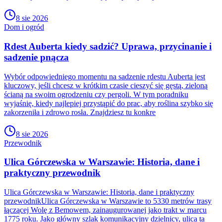
8 sie 2026
Dom i ogród
Rdest Auberta kiedy sadzić? Uprawa, przycinanie i
sadzenie pnącza
Wybór odpowiedniego momentu na sadzenie rdestu Auberta jest
kluczowy, jeśli chcesz w krótkim czasie cieszyć się gęstą, zieloną
ścianą na swoim ogrodzeniu czy pergoli. W tym poradniku
wyjaśnię, kiedy najlepiej przystąpić do prac, aby roślina szybko się
zakorzeniła i zdrowo rosła. Znajdziesz tu konkre
8 sie 2026
Przewodnik
Ulica Górczewska w Warszawie: Historia, dane i
praktyczny przewodnik
Ulica Górczewska w Warszawie: Historia, dane i praktyczny
przewodnikUlica Górczewska w Warszawie to 5330 metrów trasy
łączącej Wolę z Bemowem, zainaugurowanej jako trakt w marcu
1775 roku. Jako główny szlak komunikacyjny dzielnicy, ulica ta