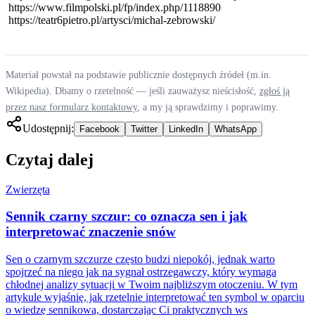
https://www.filmpolski.pl/fp/index.php/1118890
https://teatr6pietro.pl/artysci/michal-zebrowski/
Materiał powstał na podstawie publicznie dostępnych źródeł (m.in.
Wikipedia). Dbamy o rzetelność — jeśli zauważysz nieścisłość,
zgłoś ją
przez nasz formularz kontaktowy
, a my ją sprawdzimy i poprawimy.
Udostępnij:
Facebook
Twitter
LinkedIn
WhatsApp
Czytaj dalej
Zwierzęta
Sennik czarny szczur: co oznacza sen i jak
interpretować znaczenie snów
Sen o czarnym szczurze często budzi niepokój, jednak warto
spojrzeć na niego jak na sygnał ostrzegawczy, który wymaga
chłodnej analizy sytuacji w Twoim najbliższym otoczeniu. W tym
artykule wyjaśnię, jak rzetelnie interpretować ten symbol w oparciu
o wiedzę sennikową, dostarczając Ci praktycznych ws