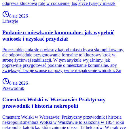
odgrywa kluczową rolę w codziennej logistyce tysięcy mieszk
8 sie 2026
Lifestyle
Podanie o mieszkanie komunalne: jak wypełnić
wniosek i uzyskać przydział
Proces ubiegania się o własny kąt od miasta bywa skomplikowany,
ale odpowiednie przygotowanie formalne to kluczowy krok w
stronę życiowej stabilizacji. W tym artykule wyjaśnimy, jak
poprawnie przygotować podanie o mieszkanie komunalne, aby
zwiększyć Twoje szanse na pozytywne rozpatrzenie wniosku. Zn
8 sie 2026
Przewodnik
Cmentarz Wolski w Warszawie: Praktyczny
przewodnik i historia nekropolii
Cmentarz Wolski w Warszawie: Praktyczny przewodnik i historia
nekropoliiCmentarz Wolski w Warszawie to założona w 1854 roku
nekropolia katolicka, która zajmuje obszar 12 hektarów. W praktyce