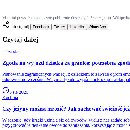
Materiał powstał na podstawie publicznie dostępnych źródeł (m.in. Wikipedia
Udostępnij:
Facebook
Twitter
LinkedIn
WhatsApp
Czytaj dalej
Lifestyle
Zgoda na wyjazd dziecka za granicę: potrzebna zgoda
Planowanie zagranicznych wakacji z dzieckiem to zawsze ogrom emocji
odpowiednio wcześnie. W tym artykule wyjaśniam krok po kroku, ja
5 sie 2026
Kuchnia
Czy jeżyny można mrozić? Jak zachować świeżość jeż
W sezonie, gdy krzaki uginają się od owoców, wielu z nas zadaje sob
przygotować te delikatne owoce do zamrażania, korzystając z moich 