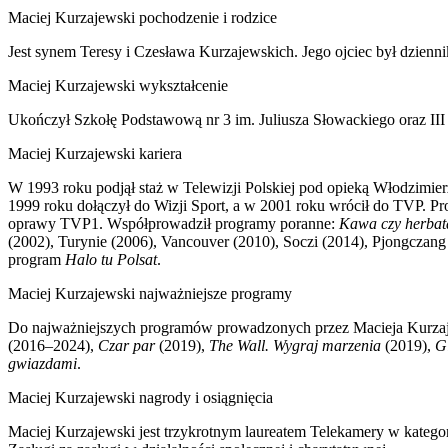
Maciej Kurzajewski pochodzenie i rodzice
Jest synem Teresy i Czesława Kurzajewskich. Jego ojciec był dzienn
Maciej Kurzajewski wykształcenie
Ukończył Szkołę Podstawową nr 3 im. Juliusza Słowackiego oraz II
Maciej Kurzajewski kariera
W 1993 roku podjął staż w Telewizji Polskiej pod opieką Włodzimie
1999 roku dołączył do Wizji Sport, a w 2001 roku wrócił do TVP. Pr
oprawy TVP1. Współprowadził programy poranne:
Kawa czy herbat
(2002), Turynie (2006), Vancouver (2010), Soczi (2014), Pjongczang 
program
Halo tu Polsat
.
Maciej Kurzajewski najważniejsze programy
Do najważniejszych programów prowadzonych przez Macieja Kurza
(2016–2024),
Czar par
(2019),
The Wall. Wygraj marzenia
(2019),
Gi
gwiazdami
.
Maciej Kurzajewski nagrody i osiągnięcia
Maciej Kurzajewski jest trzykrotnym laureatem Telekamery w kateg