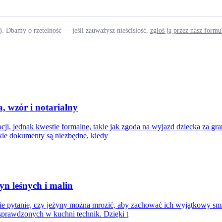
). Dbamy o rzetelność — jeśli zauważysz nieścisłość,
zgłoś ją przez nasz form
, wzór i notarialny
, jednak kwestie formalne, takie jak zgoda na wyjazd dziecka za gran
kie dokumenty są niezbędne, kiedy
yn leśnych i malin
ie pytanie, czy jeżyny można mrozić, aby zachować ich wyjątkowy smak 
sprawdzonych w kuchni technik. Dzięki t