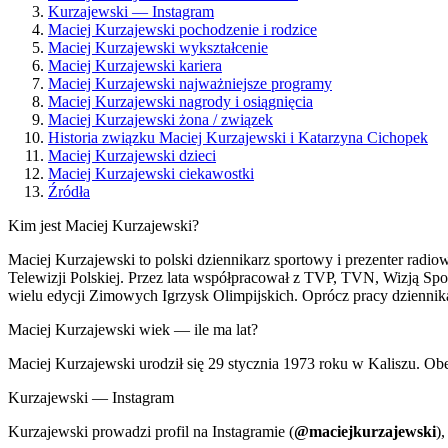
Kurzajewski — Instagram
Maciej Kurzajewski pochodzenie i rodzice
Maciej Kurzajewski wykształcenie
Maciej Kurzajewski kariera
Maciej Kurzajewski najważniejsze programy
Maciej Kurzajewski nagrody i osiągnięcia
Maciej Kurzajewski żona / związek
Historia związku Maciej Kurzajewski i Katarzyna Cichopek
Maciej Kurzajewski dzieci
Maciej Kurzajewski ciekawostki
Źródła
Kim jest Maciej Kurzajewski?
Maciej Kurzajewski to polski dziennikarz sportowy i prezenter radi
Telewizji Polskiej. Przez lata współpracował z TVP, TVN, Wizją Spo
wielu edycji Zimowych Igrzysk Olimpijskich. Oprócz pracy dzienni
Maciej Kurzajewski wiek — ile ma lat?
Maciej Kurzajewski urodził się 29 stycznia 1973 roku w Kaliszu. Obe
Kurzajewski — Instagram
Kurzajewski prowadzi profil na Instagramie (
@maciejkurzajewski
)