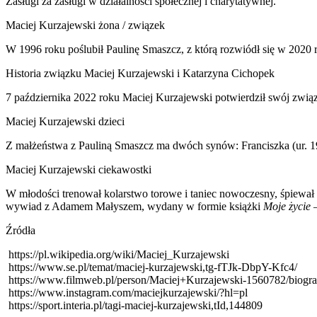
Zasługi za zasługi w działalności społecznej i charytatywnej.
Maciej Kurzajewski żona / związek
W 1996 roku poślubił Paulinę Smaszcz, z którą rozwiódł się w 2020 
Historia związku Maciej Kurzajewski i Katarzyna Cichopek
7 października 2022 roku Maciej Kurzajewski potwierdził swój związ
Maciej Kurzajewski dzieci
Z małżeństwa z Pauliną Smaszcz ma dwóch synów: Franciszka (ur. 199
Maciej Kurzajewski ciekawostki
W młodości trenował kolarstwo torowe i taniec nowoczesny, śpiewał 
wywiad z Adamem Małyszem, wydany w formie książki
Moje życie
Źródła
https://pl.wikipedia.org/wiki/Maciej_Kurzajewski
https://www.se.pl/temat/maciej-kurzajewski,tg-fTJk-DbpY-Kfc4/
https://www.filmweb.pl/person/Maciej+Kurzajewski-1560782/biogr
https://www.instagram.com/maciejkurzajewski/?hl=pl
https://sport.interia.pl/tagi-maciej-kurzajewski,tId,144809