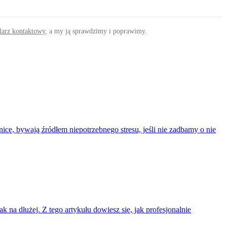
ularz kontaktowy
, a my ją sprawdzimy i poprawimy.
icę, bywają źródłem niepotrzebnego stresu, jeśli nie zadbamy o nie
na dłużej. Z tego artykułu dowiesz się, jak profesjonalnie