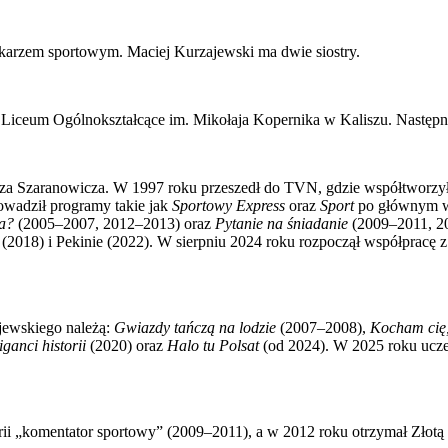
ikarzem sportowym. Maciej Kurzajewski ma dwie siostry.
I Liceum Ogólnokształcące im. Mikołaja Kopernika w Kaliszu. Następ
rza Szaranowicza. W 1997 roku przeszedł do TVN, gdzie współtworzył 
owadził programy takie jak
Sportowy Express
oraz
Sport
po głównym 
a?
(2005–2007, 2012–2013) oraz
Pytanie na śniadanie
(2009–2011, 20
(2018) i Pekinie (2022). W sierpniu 2024 roku rozpoczął współpracę z 
jewskiego należą:
Gwiazdy tańczą na lodzie
(2007–2008),
Kocham cię,
ganci historii
(2020) oraz
Halo tu Polsat
(od 2024). W 2025 roku ucze
orii „komentator sportowy” (2009–2011), a w 2012 roku otrzymał Zło