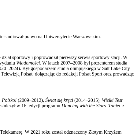
nie studiował prawo na Uniwersytecie Warszawskim.
dział sportowy i poprowadził pierwszy serwis sportowy stacji. W
wydaniu
Wiadomości
. W latach 2007–2008 był prezenterem studia
20–2024). Był gospodarzem studia olimpijskiego w Salt Lake City
Telewizją Polsat, dołączając do redakcji Polsat Sport oraz prowadząc
 Polsko!
(2009–2012),
Świat się kręci
(2014–2015),
Wielki Test
stniczył w 16. edycji programu
Dancing with the Stars. Taniec z
tą Telekamerę. W 2021 roku został odznaczony Złotym Krzyżem