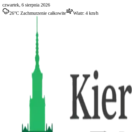
czwartek, 6 sierpnia 2026
26
°C
Zachmurzenie całkowite
Wiatr:
4
km/h