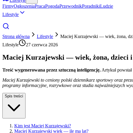
Lifestyle
Firmy
Ogłoszenia
Praca
Pogoda
Przewodnik
Poradniki
Ludzie
Lifestyle
Strona główna
Lifestyle
Maciej Kurzajewski — wiek, żona, dzie
Lifestyle
27 czerwca 2026
Maciej Kurzajewski — wiek, żona, dzieci i
Treść wygenerowana przez sztuczną inteligencję.
Artykuł powstał
Maciej Kurzajewski to ceniony polski dziennikarz sportowy oraz preze
programy informacyjne, rozrywkowe oraz studia najważniejszych wy
Spis treści
Kim jest Maciej Kurzajewski?
Maciej Kurzajewski wiek — ile ma lat?