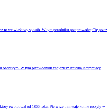
isz to we właściwy sposób. W tym poradniku przeprowadzę Cię przez
u osobistym. W tym przewodniku znajdziesz rzetelną interpretację
 który ewoluował od 1866 roku. Pierwsze tramwaje konne ruszyły w