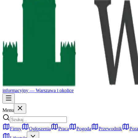
informacyjny —
Warszawa
i okolice
Menu
Firmy
Ogłoszenia
Praca
Pogoda
Przewodnik
Pora