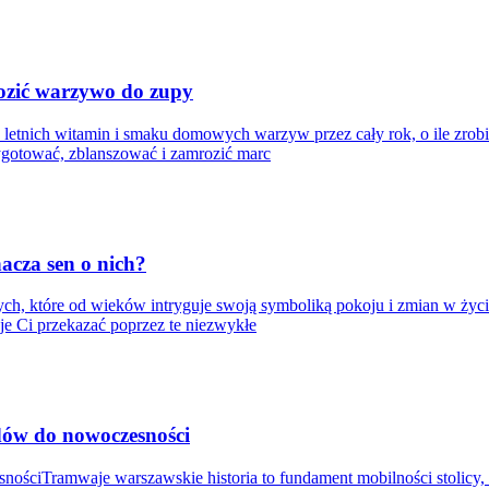
ozić warzywo do zupy
 letnich witamin i smaku domowych warzyw przez cały rok, o ile zrob
zygotować, zblanszować i zamrozić marc
nacza sen o nich?
ych, które od wieków intryguje swoją symboliką pokoju i zmian w życi
e Ci przekazać poprzez te niezwykłe
dów do nowoczesności
ościTramwaje warszawskie historia to fundament mobilności stolicy,