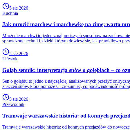
5 sie 2026
Kuchnia
Jak mrozić marchew i marchewkę na zimę: warto mr
Mrożenie marchwi to jeden z najprostszych sposobów na zachowanie
sprawdzone techniki, dzięki którym dowiesz się, jak prawidłowo pr
5 sie 2026
Lifestyle
Gołąb sennik: interpretacja snów o gołębiach – co oz
Sen o gołębiu to jedno z najczęściej analizowanych przeżyć oniryczn
znaczeń snów, która pomoże Ci zrozumieć, co podświadomość próbuj
5 sie 2026
Przewodnik
Tramwaje warszawskie historia: od konnych przejaz
Tramwaje warszawskie historia: od konnych przejazdów do nowoczesn