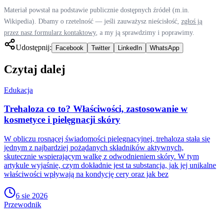
Materiał powstał na podstawie publicznie dostępnych źródeł (m.in.
Wikipedia). Dbamy o rzetelność — jeśli zauważysz nieścisłość,
zgłoś ją
przez nasz formularz kontaktowy
, a my ją sprawdzimy i poprawimy.
Udostępnij:
Facebook
Twitter
LinkedIn
WhatsApp
Czytaj dalej
Edukacja
Trehaloza co to? Właściwości, zastosowanie w
kosmetyce i pielęgnacji skóry
W obliczu rosnącej świadomości pielęgnacyjnej, trehaloza stała się
jednym z najbardziej pożądanych składników aktywnych,
skutecznie wspierającym walkę z odwodnieniem skóry. W tym
artykule wyjaśnię, czym dokładnie jest ta substancja, jak jej unikalne
właściwości wpływają na kondycję cery oraz jak bez
6 sie 2026
Przewodnik