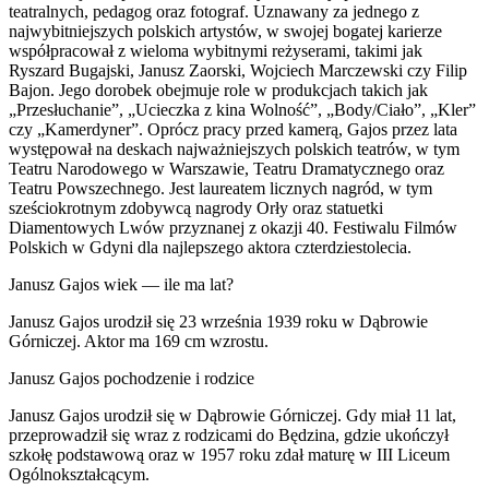
teatralnych, pedagog oraz fotograf. Uznawany za jednego z
najwybitniejszych polskich artystów, w swojej bogatej karierze
współpracował z wieloma wybitnymi reżyserami, takimi jak
Ryszard Bugajski, Janusz Zaorski, Wojciech Marczewski czy Filip
Bajon. Jego dorobek obejmuje role w produkcjach takich jak
„Przesłuchanie”, „Ucieczka z kina Wolność”, „Body/Ciało”, „Kler”
czy „Kamerdyner”. Oprócz pracy przed kamerą, Gajos przez lata
występował na deskach najważniejszych polskich teatrów, w tym
Teatru Narodowego w Warszawie, Teatru Dramatycznego oraz
Teatru Powszechnego. Jest laureatem licznych nagród, w tym
sześciokrotnym zdobywcą nagrody Orły oraz statuetki
Diamentowych Lwów przyznanej z okazji 40. Festiwalu Filmów
Polskich w Gdyni dla najlepszego aktora czterdziestolecia.
Janusz Gajos wiek — ile ma lat?
Janusz Gajos urodził się 23 września 1939 roku w Dąbrowie
Górniczej. Aktor ma 169 cm wzrostu.
Janusz Gajos pochodzenie i rodzice
Janusz Gajos urodził się w Dąbrowie Górniczej. Gdy miał 11 lat,
przeprowadził się wraz z rodzicami do Będzina, gdzie ukończył
szkołę podstawową oraz w 1957 roku zdał maturę w III Liceum
Ogólnokształcącym.