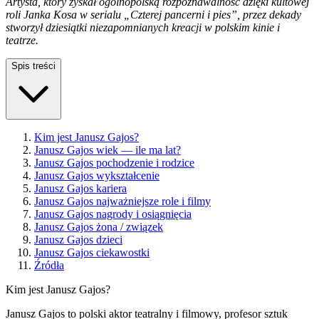
Artysta, który zyskał ogólnopolską rozpoznawalność dzięki kultowej
roli Janka Kosa w serialu „Czterej pancerni i pies”, przez dekady
stworzył dziesiątki niezapomnianych kreacji w polskim kinie i
teatrze.
Spis treści
Kim jest Janusz Gajos?
Janusz Gajos wiek — ile ma lat?
Janusz Gajos pochodzenie i rodzice
Janusz Gajos wykształcenie
Janusz Gajos kariera
Janusz Gajos najważniejsze role i filmy
Janusz Gajos nagrody i osiągnięcia
Janusz Gajos żona / związek
Janusz Gajos dzieci
Janusz Gajos ciekawostki
Źródła
Kim jest Janusz Gajos?
Janusz Gajos to polski aktor teatralny i filmowy, profesor sztuk