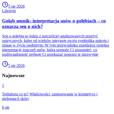
5 sie 2026
Lifestyle
Gołąb sennik: interpretacja snów o gołębiach – co
oznacza sen o nich?
Sen o gołębiu to jedno z najczęściej analizowanych przeżyć
onirycznych, które od wieków intryguje swoją symboliką pokoju i
zmian w życiu osobistym. W tym przewodniku znajdziesz rzetelną
interpretację znaczeń snów, która pomoże Ci zrozumieć, co
podświadomość próbuje Ci przekazać poprzez te niezwykłe
5 sie 2026
Najnowsze
1
Trehaloza co to? Właściwości, zastosowanie w kosmetyce i
pielęgnacji skóry
6 sie