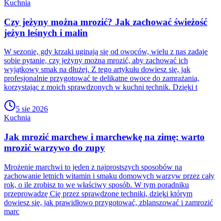
Kuchnia
Czy jeżyny można mrozić? Jak zachować świeżość
jeżyn leśnych i malin
W sezonie, gdy krzaki uginają się od owoców, wielu z nas zadaje
sobie pytanie, czy jeżyny można mrozić, aby zachować ich
wyjątkowy smak na dłużej. Z tego artykułu dowiesz się, jak
profesjonalnie przygotować te delikatne owoce do zamrażania,
korzystając z moich sprawdzonych w kuchni technik. Dzięki t
5 sie 2026
Kuchnia
Jak mrozić marchew i marchewkę na zimę: warto
mrozić warzywo do zupy
Mrożenie marchwi to jeden z najprostszych sposobów na
zachowanie letnich witamin i smaku domowych warzyw przez cały
rok, o ile zrobisz to we właściwy sposób. W tym poradniku
przeprowadzę Cię przez sprawdzone techniki, dzięki którym
dowiesz się, jak prawidłowo przygotować, zblanszować i zamrozić
marc