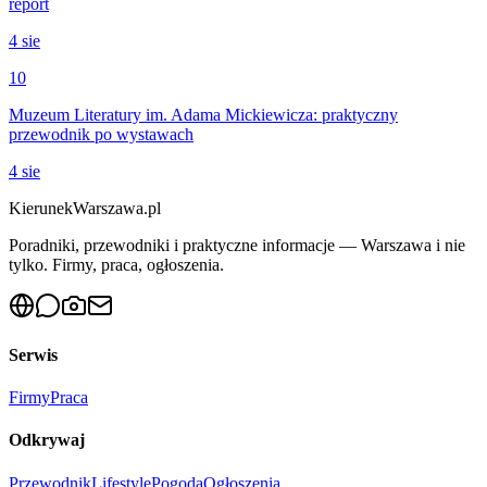
report
4 sie
10
Muzeum Literatury im. Adama Mickiewicza: praktyczny
przewodnik po wystawach
4 sie
KierunekWarszawa.pl
Poradniki, przewodniki i praktyczne informacje — Warszawa i nie
tylko. Firmy, praca, ogłoszenia.
Serwis
Firmy
Praca
Odkrywaj
Przewodnik
Lifestyle
Pogoda
Ogłoszenia