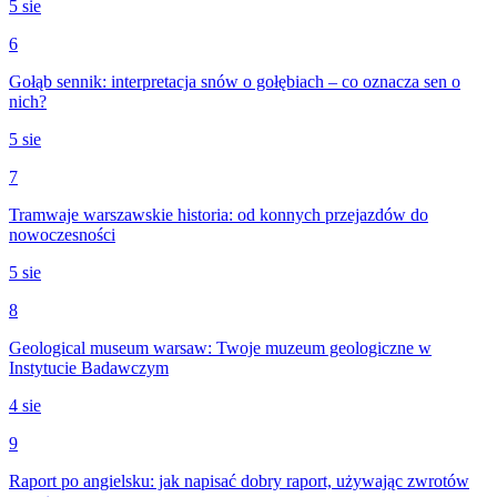
5 sie
6
Gołąb sennik: interpretacja snów o gołębiach – co oznacza sen o
nich?
5 sie
7
Tramwaje warszawskie historia: od konnych przejazdów do
nowoczesności
5 sie
8
Geological museum warsaw: Twoje muzeum geologiczne w
Instytucie Badawczym
4 sie
9
Raport po angielsku: jak napisać dobry raport, używając zwrotów