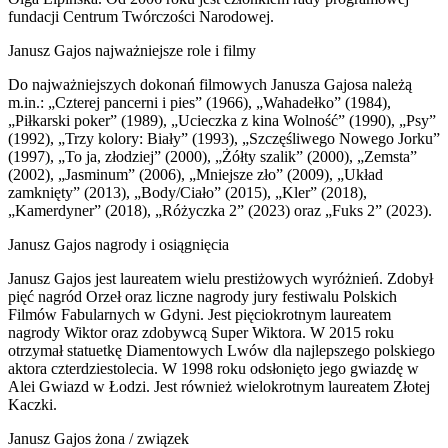
fundacji Centrum Twórczości Narodowej.
Janusz Gajos najważniejsze role i filmy
Do najważniejszych dokonań filmowych Janusza Gajosa należą
m.in.: „Czterej pancerni i pies” (1966), „Wahadełko” (1984),
„Piłkarski poker” (1989), „Ucieczka z kina Wolność” (1990), „Psy”
(1992), „Trzy kolory: Biały” (1993), „Szczęśliwego Nowego Jorku”
(1997), „To ja, złodziej” (2000), „Żółty szalik” (2000), „Zemsta”
(2002), „Jasminum” (2006), „Mniejsze zło” (2009), „Układ
zamknięty” (2013), „Body/Ciało” (2015), „Kler” (2018),
„Kamerdyner” (2018), „Różyczka 2” (2023) oraz „Fuks 2” (2023).
Janusz Gajos nagrody i osiągnięcia
Janusz Gajos jest laureatem wielu prestiżowych wyróżnień. Zdobył
pięć nagród Orzeł oraz liczne nagrody jury festiwalu Polskich
Filmów Fabularnych w Gdyni. Jest pięciokrotnym laureatem
nagrody Wiktor oraz zdobywcą Super Wiktora. W 2015 roku
otrzymał statuetkę Diamentowych Lwów dla najlepszego polskiego
aktora czterdziestolecia. W 1998 roku odsłonięto jego gwiazdę w
Alei Gwiazd w Łodzi. Jest również wielokrotnym laureatem Złotej
Kaczki.
Janusz Gajos żona / związek