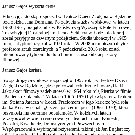
Janusz Gajos wykształcenie
Edukację aktorską rozpoczął w Teatrze Dzieci Zagłębia w Będzinie
pod opieką Jana Dormana. Po odbyciu służby wojskowej w latach
1960–1961, podjął studia w Państwowej Wyższej Szkole Filmowej,
Telewizyjnej i Teatralnej im. Leona Schillera w Łodzi, do której
został przyjęty za czwartym podejściem. Studia ukończył w 1965
roku, a dyplom uzyskał w 1971 roku. W 2008 roku otrzymał tytuł
profesora sztuk teatralnych, a 7 października 2016 roku został
uhonorowany tytułem doktora honoris causa łódzkiej szkoły
filmowej.
Janusz Gajos kariera
Swoją drogę zawodową rozpoczął w 1957 roku w Teatrze Dzieci
Zagłębia w Będzinie, gdzie pracował technicznie i tworzył lalki.
Jako aktor filmowy zadebiutował w 1964 roku rolą Pietrka w filmie
„Panienka z okienka”. W latach 1965–1970 był związany z Teatrem
im. Stefana Jaracza w Łodzi. Przełomem w jego karierze była rola
Janka Kosa w serialu „Czterej pancerni i pies” (1966–1970), która
przyniosła mu ogromną popularność. W kolejnych latach
występował w wielu renomowanych teatrach, m.in. Komedii,
Polskim, Kwadracie, Dramatycznym i Powszechnym.
Współpracował z wybitnymi reżyserami, takimi jak Jan Englert czy
Olga Lipińska. Od 2006 roku jest członkiem rady programowej