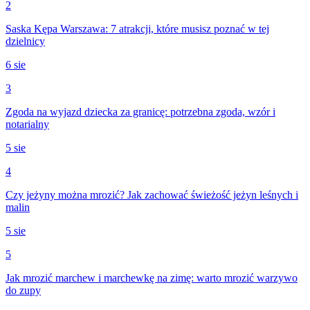
2
Saska Kępa Warszawa: 7 atrakcji, które musisz poznać w tej
dzielnicy
6 sie
3
Zgoda na wyjazd dziecka za granicę: potrzebna zgoda, wzór i
notarialny
5 sie
4
Czy jeżyny można mrozić? Jak zachować świeżość jeżyn leśnych i
malin
5 sie
5
Jak mrozić marchew i marchewkę na zimę: warto mrozić warzywo
do zupy