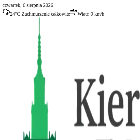
czwartek, 6 sierpnia 2026
24
°C
Zachmurzenie całkowite
Wiatr:
9
km/h