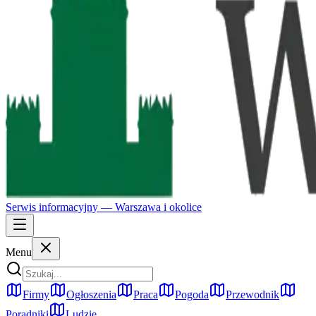
Serwis informacyjny —
Warszawa
i okolice
Menu
Firmy
Ogłoszenia
Praca
Pogoda
Przewodnik
Poradniki
Ludzie