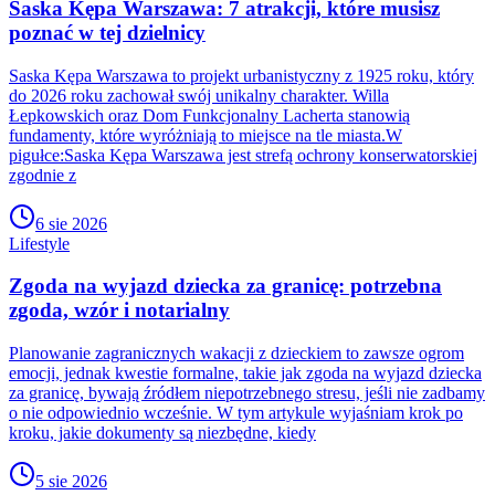
Saska Kępa Warszawa: 7 atrakcji, które musisz
poznać w tej dzielnicy
Saska Kępa Warszawa to projekt urbanistyczny z 1925 roku, który
do 2026 roku zachował swój unikalny charakter. Willa
Łepkowskich oraz Dom Funkcjonalny Lacherta stanowią
fundamenty, które wyróżniają to miejsce na tle miasta.W
pigułce:Saska Kępa Warszawa jest strefą ochrony konserwatorskiej
zgodnie z
6 sie 2026
Lifestyle
Zgoda na wyjazd dziecka za granicę: potrzebna
zgoda, wzór i notarialny
Planowanie zagranicznych wakacji z dzieckiem to zawsze ogrom
emocji, jednak kwestie formalne, takie jak zgoda na wyjazd dziecka
za granicę, bywają źródłem niepotrzebnego stresu, jeśli nie zadbamy
o nie odpowiednio wcześnie. W tym artykule wyjaśniam krok po
kroku, jakie dokumenty są niezbędne, kiedy
5 sie 2026