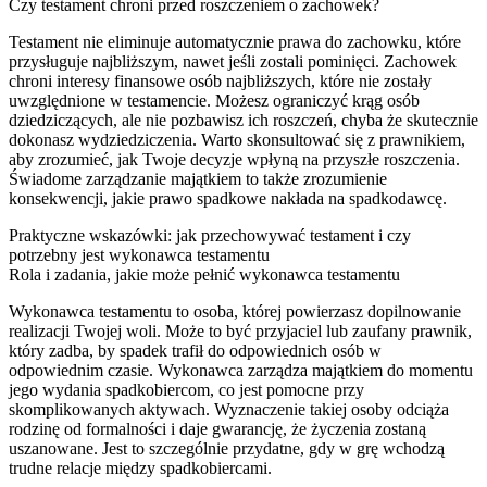
Czy testament chroni przed roszczeniem o zachowek?
Testament nie eliminuje automatycznie prawa do zachowku, które
przysługuje najbliższym, nawet jeśli zostali pominięci. Zachowek
chroni interesy finansowe osób najbliższych, które nie zostały
uwzględnione w testamencie. Możesz ograniczyć krąg osób
dziedziczących, ale nie pozbawisz ich roszczeń, chyba że skutecznie
dokonasz wydziedziczenia. Warto skonsultować się z prawnikiem,
aby zrozumieć, jak Twoje decyzje wpłyną na przyszłe roszczenia.
Świadome zarządzanie majątkiem to także zrozumienie
konsekwencji, jakie prawo spadkowe nakłada na spadkodawcę.
Praktyczne wskazówki: jak przechowywać testament i czy
potrzebny jest wykonawca testamentu
Rola i zadania, jakie może pełnić wykonawca testamentu
Wykonawca testamentu to osoba, której powierzasz dopilnowanie
realizacji Twojej woli. Może to być przyjaciel lub zaufany prawnik,
który zadba, by spadek trafił do odpowiednich osób w
odpowiednim czasie. Wykonawca zarządza majątkiem do momentu
jego wydania spadkobiercom, co jest pomocne przy
skomplikowanych aktywach. Wyznaczenie takiej osoby odciąża
rodzinę od formalności i daje gwarancję, że życzenia zostaną
uszanowane. Jest to szczególnie przydatne, gdy w grę wchodzą
trudne relacje między spadkobiercami.