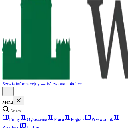
Serwis informacyjny —
Warszawa
i okolice
Menu
Firmy
Ogłoszenia
Praca
Pogoda
Przewodnik
Poradniki
Ludzie