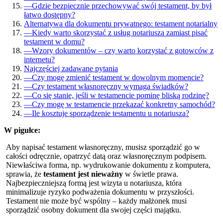
—
Gdzie bezpiecznie przechowywać swój testament, by był
łatwo dostępny?
Alternatywa dla dokumentu prywatnego: testament notarialny
—
Kiedy warto skorzystać z usług notariusza zamiast pisać
testament w domu?
—
Wzory dokumentów – czy warto korzystać z gotowców z
internetu?
Najczęściej zadawane pytania
—
Czy mogę zmienić testament w dowolnym momencie?
—
Czy testament własnoręczny wymaga świadków?
—
Co się stanie, jeśli w testamencie pominę bliską rodzinę?
—
Czy mogę w testamencie przekazać konkretny samochód?
—
Ile kosztuje sporządzenie testamentu u notariusza?
W pigułce:
Aby napisać testament własnoręczny, musisz sporządzić go w
całości odręcznie, opatrzyć datą oraz własnoręcznym podpisem.
Niewłaściwa forma, np. wydrukowanie dokumentu z komputera,
sprawia, że
testament jest nieważny
w świetle prawa.
Najbezpieczniejszą formą jest wizyta u notariusza, która
minimalizuje ryzyko podważenia dokumentu w przyszłości.
Testament nie może być wspólny – każdy małżonek musi
sporządzić osobny dokument dla swojej części majątku.