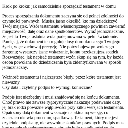
Krok po kroku: jak samodzielnie sporządzić testament w domu
Proces sporządzania dokumentu zaczyna się od pełnej zdolności do
czynności prawnych. Musisz jasno określić, kto ma dziedziczyć
Twój majątek. Wzór testamentu własnoręcznego powinien zawierać
miejscowość, datę oraz dane spadkobierców. Wyraź jednoznacznie,
że jest to Twoja ostatnia wola podejmowana w pełni świadomie.
Pamiętaj, że dokument ten reguluje losy dorobku całego Twojego
życia, więc zachowaj precyzję. Nie potrzebujesz prawniczego
żargonu; wystarczy jasne wskazanie, komu przekazujesz spadek.
Rozważając, jak napisać testament wzór, skup się na tym, by każda
osoba powołana do dziedziczenia była zidentyfikowana w sposób
jednoznaczny.
Ważność testamentu i najczęstsze błędy, przez które testament jest
nieważny
Czy data i czytelny podpis to wymogi konieczne?
Podpis jest niezbędny i musi znajdować się na końcu dokumentu.
Choć prawo nie zawsze rygorystycznie nakazuje podawanie daty,
jej brak rodzi poważne wątpliwości przy kilku wersjach testamentu.
Opatrzony datą dokument wskazuje na aktualną wersję, co
znacząco ułatwia procedurę spadkową. Testament, który nie jest
czytelnie podpisany, nie wywołuje skutków prawnych. Podpis musi
być na tyle charakterystyczny, aby nie było wątpliwości co do