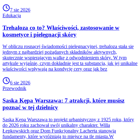
7 sie 2026
Edukacja
Trehaloza co to? Właściwości, zastosowanie w
kosmetyce i pielęgnacji skóry
W obliczu rosnącej świadomości pielęgnacyjnej, trehaloza stała się
jednym z najbardziej pożądanych składników aktywnych,
skutecznie wspierającym walkę z odwodnieniem skóry. W tym
artykule wyjaśnię, czym dokładnie jest ta substancja, jak jej unikalne
właściwości wpływają na kondycję cery oraz jak bez
6 sie 2026
Przewodnik
Saska Kępa Warszawa: 7 atrakcji, które musisz
poznać w tej dzielnicy
Saska Kępa Warszawa to projekt urbanistyczny z 1925 roku, który
do 2026 roku zachował swój unikalny charakter. Willa
Łepkowskich oraz Dom Funkcjonalny Lacherta stanowią
fundamenty, które wyróżniają to miejsce na tle miasta.W