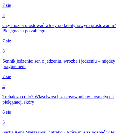
7 sie
2
Czy można prostować włosy po keratynowym prostowaniu?
Pielęgnacja po zabiegu
7 sie
3
Sennik jedzenie: sen o jedzeniu, wróżba i jedzeniu – między
pragnieniem
7 sie
4
Trehaloza co to? Właściwości, zastosowanie w kosmetyce i
pielęgnacji skóry
6 sie
5
Saska Kępa Warszawa: 7 atrakcji, które musisz poznać w tej