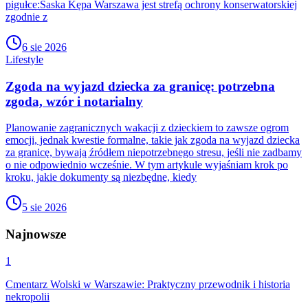
pigułce:Saska Kępa Warszawa jest strefą ochrony konserwatorskiej
zgodnie z
6 sie 2026
Lifestyle
Zgoda na wyjazd dziecka za granicę: potrzebna
zgoda, wzór i notarialny
Planowanie zagranicznych wakacji z dzieckiem to zawsze ogrom
emocji, jednak kwestie formalne, takie jak zgoda na wyjazd dziecka
za granicę, bywają źródłem niepotrzebnego stresu, jeśli nie zadbamy
o nie odpowiednio wcześnie. W tym artykule wyjaśniam krok po
kroku, jakie dokumenty są niezbędne, kiedy
5 sie 2026
Najnowsze
1
Cmentarz Wolski w Warszawie: Praktyczny przewodnik i historia
nekropolii