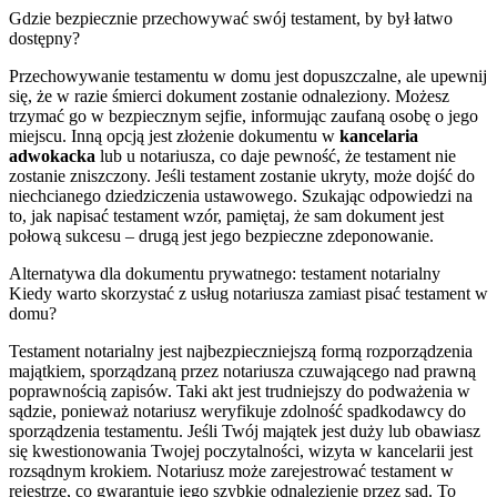
Gdzie bezpiecznie przechowywać swój testament, by był łatwo
dostępny?
Przechowywanie testamentu w domu jest dopuszczalne, ale upewnij
się, że w razie śmierci dokument zostanie odnaleziony. Możesz
trzymać go w bezpiecznym sejfie, informując zaufaną osobę o jego
miejscu. Inną opcją jest złożenie dokumentu w
kancelaria
adwokacka
lub u notariusza, co daje pewność, że testament nie
zostanie zniszczony. Jeśli testament zostanie ukryty, może dojść do
niechcianego dziedziczenia ustawowego. Szukając odpowiedzi na
to, jak napisać testament wzór, pamiętaj, że sam dokument jest
połową sukcesu – drugą jest jego bezpieczne zdeponowanie.
Alternatywa dla dokumentu prywatnego: testament notarialny
Kiedy warto skorzystać z usług notariusza zamiast pisać testament w
domu?
Testament notarialny jest najbezpieczniejszą formą rozporządzenia
majątkiem, sporządzaną przez notariusza czuwającego nad prawną
poprawnością zapisów. Taki akt jest trudniejszy do podważenia w
sądzie, ponieważ notariusz weryfikuje zdolność spadkodawcy do
sporządzenia testamentu. Jeśli Twój majątek jest duży lub obawiasz
się kwestionowania Twojej poczytalności, wizyta w kancelarii jest
rozsądnym krokiem. Notariusz może zarejestrować testament w
rejestrze, co gwarantuje jego szybkie odnalezienie przez sąd. To