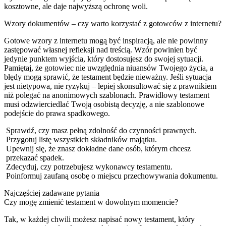
kosztowne, ale daje najwyższą ochronę woli.
Wzory dokumentów – czy warto korzystać z gotowców z internetu?
Gotowe wzory z internetu mogą być inspiracją, ale nie powinny
zastępować własnej refleksji nad treścią. Wzór powinien być
jedynie punktem wyjścia, który dostosujesz do swojej sytuacji.
Pamiętaj, że gotowiec nie uwzględnia niuansów Twojego życia, a
błędy mogą sprawić, że testament będzie nieważny. Jeśli sytuacja
jest nietypowa, nie ryzykuj – lepiej skonsultować się z prawnikiem
niż polegać na anonimowych szablonach. Prawidłowy testament
musi odzwierciedlać Twoją osobistą decyzję, a nie szablonowe
podejście do prawa spadkowego.
Sprawdź, czy masz pełną zdolność do czynności prawnych.
Przygotuj listę wszystkich składników majątku.
Upewnij się, że znasz dokładne dane osób, którym chcesz
przekazać spadek.
Zdecyduj, czy potrzebujesz wykonawcy testamentu.
Poinformuj zaufaną osobę o miejscu przechowywania dokumentu.
Najczęściej zadawane pytania
Czy mogę zmienić testament w dowolnym momencie?
Tak, w każdej chwili możesz napisać nowy testament, który