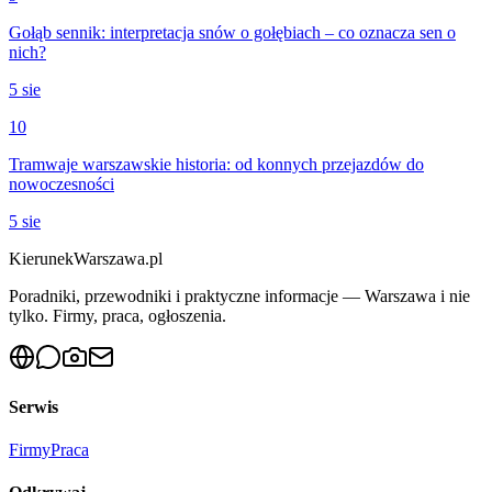
Gołąb sennik: interpretacja snów o gołębiach – co oznacza sen o
nich?
5 sie
10
Tramwaje warszawskie historia: od konnych przejazdów do
nowoczesności
5 sie
KierunekWarszawa.pl
Poradniki, przewodniki i praktyczne informacje — Warszawa i nie
tylko. Firmy, praca, ogłoszenia.
Serwis
Firmy
Praca