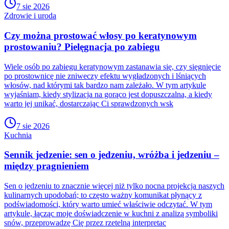
7 sie 2026
Zdrowie i uroda
Czy można prostować włosy po keratynowym
prostowaniu? Pielęgnacja po zabiegu
Wiele osób po zabiegu keratynowym zastanawia się, czy sięgnięcie
po prostownicę nie zniweczy efektu wygładzonych i lśniących
włosów, nad którymi tak bardzo nam zależało. W tym artykule
wyjaśniam, kiedy stylizacja na gorąco jest dopuszczalna, a kiedy
warto jej unikać, dostarczając Ci sprawdzonych wsk
7 sie 2026
Kuchnia
Sennik jedzenie: sen o jedzeniu, wróżba i jedzeniu –
między pragnieniem
Sen o jedzeniu to znacznie więcej niż tylko nocna projekcja naszych
kulinarnych upodobań; to często ważny komunikat płynący z
podświadomości, który warto umieć właściwie odczytać. W tym
artykule, łącząc moje doświadczenie w kuchni z analizą symboliki
snów, przeprowadzę Cię przez rzetelną interpretac