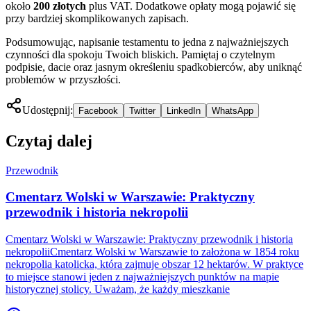
około
200 złotych
plus VAT. Dodatkowe opłaty mogą pojawić się
przy bardziej skomplikowanych zapisach.
Podsumowując, napisanie testamentu to jedna z najważniejszych
czynności dla spokoju Twoich bliskich. Pamiętaj o czytelnym
podpisie, dacie oraz jasnym określeniu spadkobierców, aby uniknąć
problemów w przyszłości.
Udostępnij:
Facebook
Twitter
LinkedIn
WhatsApp
Czytaj dalej
Przewodnik
Cmentarz Wolski w Warszawie: Praktyczny
przewodnik i historia nekropolii
Cmentarz Wolski w Warszawie: Praktyczny przewodnik i historia
nekropoliiCmentarz Wolski w Warszawie to założona w 1854 roku
nekropolia katolicka, która zajmuje obszar 12 hektarów. W praktyce
to miejsce stanowi jeden z najważniejszych punktów na mapie
historycznej stolicy. Uważam, że każdy mieszkanie