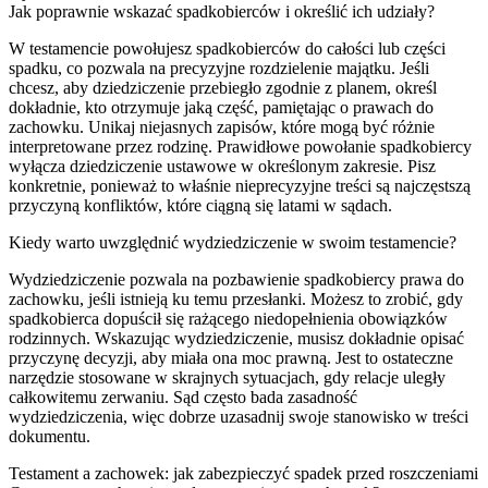
Jak poprawnie wskazać spadkobierców i określić ich udziały?
W testamencie powołujesz spadkobierców do całości lub części
spadku, co pozwala na precyzyjne rozdzielenie majątku. Jeśli
chcesz, aby dziedziczenie przebiegło zgodnie z planem, określ
dokładnie, kto otrzymuje jaką część, pamiętając o prawach do
zachowku. Unikaj niejasnych zapisów, które mogą być różnie
interpretowane przez rodzinę. Prawidłowe powołanie spadkobiercy
wyłącza dziedziczenie ustawowe w określonym zakresie. Pisz
konkretnie, ponieważ to właśnie nieprecyzyjne treści są najczęstszą
przyczyną konfliktów, które ciągną się latami w sądach.
Kiedy warto uwzględnić wydziedziczenie w swoim testamencie?
Wydziedziczenie pozwala na pozbawienie spadkobiercy prawa do
zachowku, jeśli istnieją ku temu przesłanki. Możesz to zrobić, gdy
spadkobierca dopuścił się rażącego niedopełnienia obowiązków
rodzinnych. Wskazując wydziedziczenie, musisz dokładnie opisać
przyczynę decyzji, aby miała ona moc prawną. Jest to ostateczne
narzędzie stosowane w skrajnych sytuacjach, gdy relacje uległy
całkowitemu zerwaniu. Sąd często bada zasadność
wydziedziczenia, więc dobrze uzasadnij swoje stanowisko w treści
dokumentu.
Testament a zachowek: jak zabezpieczyć spadek przed roszczeniami