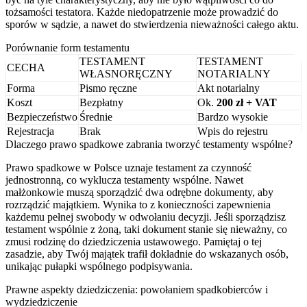
tożsamości testatora. Każde niedopatrzenie może prowadzić do
sporów w sądzie, a nawet do stwierdzenia nieważności całego aktu.
Porównanie form testamentu
TESTAMENT
TESTAMENT
CECHA
WŁASNORĘCZNY
NOTARIALNY
Forma
Pismo ręczne
Akt notarialny
Koszt
Bezpłatny
Ok.
200 zł + VAT
Bezpieczeństwo
Średnie
Bardzo wysokie
Rejestracja
Brak
Wpis do rejestru
Dlaczego prawo spadkowe zabrania tworzyć testamenty wspólne?
Prawo spadkowe w Polsce uznaje testament za czynność
jednostronną, co wyklucza testamenty wspólne. Nawet
małżonkowie muszą sporządzić dwa odrębne dokumenty, aby
rozrządzić majątkiem. Wynika to z konieczności zapewnienia
każdemu pełnej swobody w odwołaniu decyzji. Jeśli sporządzisz
testament wspólnie z żoną, taki dokument stanie się nieważny, co
zmusi rodzinę do dziedziczenia ustawowego. Pamiętaj o tej
zasadzie, aby Twój majątek trafił dokładnie do wskazanych osób,
unikając pułapki wspólnego podpisywania.
Prawne aspekty dziedziczenia: powołaniem spadkobierców i
wydziedziczenie