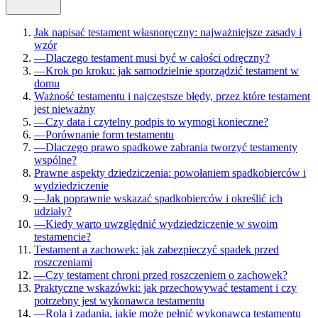
Jak napisać testament własnoręczny: najważniejsze zasady i
wzór
—
Dlaczego testament musi być w całości odręczny?
—
Krok po kroku: jak samodzielnie sporządzić testament w
domu
Ważność testamentu i najczęstsze błędy, przez które testament
jest nieważny
—
Czy data i czytelny podpis to wymogi konieczne?
—
Porównanie form testamentu
—
Dlaczego prawo spadkowe zabrania tworzyć testamenty
wspólne?
Prawne aspekty dziedziczenia: powołaniem spadkobierców i
wydziedziczenie
—
Jak poprawnie wskazać spadkobierców i określić ich
udziały?
—
Kiedy warto uwzględnić wydziedziczenie w swoim
testamencie?
Testament a zachowek: jak zabezpieczyć spadek przed
roszczeniami
—
Czy testament chroni przed roszczeniem o zachowek?
Praktyczne wskazówki: jak przechowywać testament i czy
potrzebny jest wykonawca testamentu
—
Rola i zadania, jakie może pełnić wykonawca testamentu