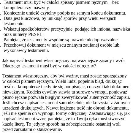
Testament musi być w całości spisany pismem ręcznym – bez
komputera czy maszyny.
Koniecznie umieść czytelny podpis na samym końcu dokumentu.
Data jest kluczowa, by uniknąć sporów przy wielu wersjach
testamentu.
Wskazuj spadkobierców precyzyjnie, podając ich imiona, nazwiska
oraz numery PESEL.
Pamiętaj, że testamenty wspólne są prawnie niedopuszczalne.
Przechowuj dokument w miejscu znanym zaufanej osobie lub
wykonawcy testamentu.
Jak napisać testament własnoręczny: najważniejsze zasady i wzór
Dlaczego testament musi być w całości odręczny?
Testament własnoręczny, aby był ważny, musi zostać sporządzony
w całości pismem ręcznym. Wielu ludzi popełnia błąd, drukując
treść na komputerze i jedynie się podpisując, co czyni taki dokument
nieważnym. Kodeks cywilny stawia tu surowe wymogi, ponieważ
pismo ręczne pozwala biegłym zweryfikować autentyczność zapisu.
Jeśli chcesz napisać testament samodzielnie, nie korzystaj z żadnych
urządzeń drukujących. Nawet logiczna treść nie obroni dokumentu,
jeśli nie spełnia on wymogu formy odręcznej. Zastanawiając się, jak
napisać testament wzór, pamiętaj, że to Twoja ręka musi stworzyć
każdą literę. To jedyny sposób na zabezpieczenie ostatniej woli
przed zarzutami o sfałszowanie.