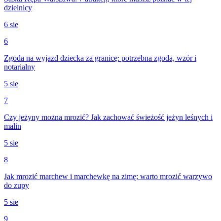
dzielnicy
6 sie
6
Zgoda na wyjazd dziecka za granicę: potrzebna zgoda, wzór i
notarialny
5 sie
7
Czy jeżyny można mrozić? Jak zachować świeżość jeżyn leśnych i
malin
5 sie
8
Jak mrozić marchew i marchewkę na zimę: warto mrozić warzywo
do zupy
5 sie
9