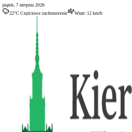
piątek, 7 sierpnia 2026
22
°C
Częściowe zachmurzenie
Wiatr:
12
km/h