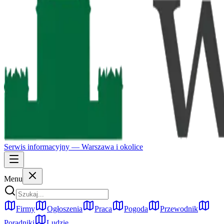
Serwis informacyjny —
Warszawa
i okolice
Menu
Firmy
Ogłoszenia
Praca
Pogoda
Przewodnik
Poradniki
Ludzie