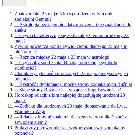
Znak zodiaku 23 maja: Kim są urodzeni w tym dniu
zodiakalni Gemini?
—
Astrologia bez tajemnic: daty urodzenia i przynależność do
znaku
—
Czym charakteryzuje się zodiakalny Gemini urodzony 23
maja?
Żywioł powietrza kontra żywioł ziemi: dlaczego 23 maja to
nie Taurus?
—
Różnica między 22 maja a 23 maja w astrologii
—
Czy osoby spod znaku Bliźniąt potrzebują symbolu
stabilności?
Charakterystyka osób urodzonych 23 maja: predyspozycje i
potencjał
—
Bystrość i dyplomacja: mocne strony zodiakalnych Bliźniąt
—
Słabe strony Bliźniąt: jak zarządzać impulsywnością?
Horoskop relacji: z kim najlepiej dogadują się urodzeni 23
maja?
—
Zodiaku dla urodzonych 23 maja: dopasowanie do Lwa,
Wodnika i Wagi
—
Relacje z innymi znakami: dlaczego warto unikać starć z
żywiołem ziemi?
Praktyczny przewodnik: jak wykorzystać swój zodiakalny
potencjał?