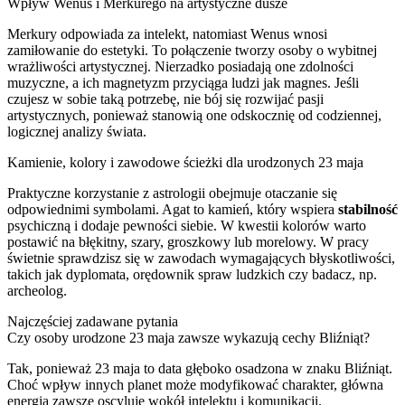
Wpływ Wenus i Merkurego na artystyczne dusze
Merkury odpowiada za intelekt, natomiast Wenus wnosi
zamiłowanie do estetyki. To połączenie tworzy osoby o wybitnej
wrażliwości artystycznej. Nierzadko posiadają one zdolności
muzyczne, a ich magnetyzm przyciąga ludzi jak magnes. Jeśli
czujesz w sobie taką potrzebę, nie bój się rozwijać pasji
artystycznych, ponieważ stanowią one odskocznię od codziennej,
logicznej analizy świata.
Kamienie, kolory i zawodowe ścieżki dla urodzonych 23 maja
Praktyczne korzystanie z astrologii obejmuje otaczanie się
odpowiednimi symbolami. Agat to kamień, który wspiera
stabilność
psychiczną i dodaje pewności siebie. W kwestii kolorów warto
postawić na błękitny, szary, groszkowy lub morelowy. W pracy
świetnie sprawdzisz się w zawodach wymagających błyskotliwości,
takich jak dyplomata, orędownik spraw ludzkich czy badacz, np.
archeolog.
Najczęściej zadawane pytania
Czy osoby urodzone 23 maja zawsze wykazują cechy Bliźniąt?
Tak, ponieważ 23 maja to data głęboko osadzona w znaku Bliźniąt.
Choć wpływ innych planet może modyfikować charakter, główna
energia zawsze oscyluje wokół intelektu i komunikacji.