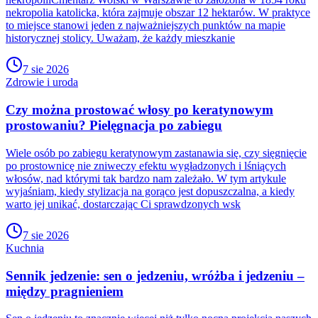
nekropolia katolicka, która zajmuje obszar 12 hektarów. W praktyce
to miejsce stanowi jeden z najważniejszych punktów na mapie
historycznej stolicy. Uważam, że każdy mieszkanie
7 sie 2026
Zdrowie i uroda
Czy można prostować włosy po keratynowym
prostowaniu? Pielęgnacja po zabiegu
Wiele osób po zabiegu keratynowym zastanawia się, czy sięgnięcie
po prostownicę nie zniweczy efektu wygładzonych i lśniących
włosów, nad którymi tak bardzo nam zależało. W tym artykule
wyjaśniam, kiedy stylizacja na gorąco jest dopuszczalna, a kiedy
warto jej unikać, dostarczając Ci sprawdzonych wsk
7 sie 2026
Kuchnia
Sennik jedzenie: sen o jedzeniu, wróżba i jedzeniu –
między pragnieniem