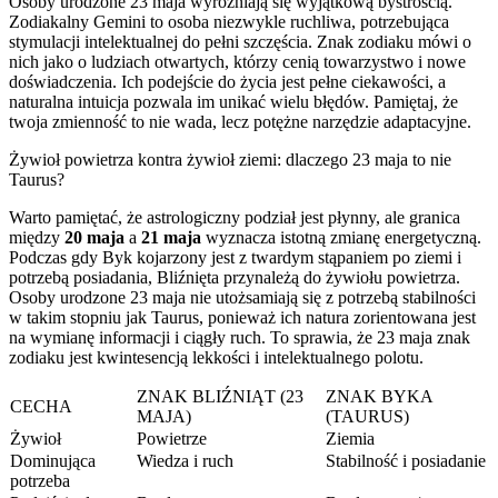
Osoby urodzone 23 maja wyróżniają się wyjątkową bystrością.
Zodiakalny Gemini to osoba niezwykle ruchliwa, potrzebująca
stymulacji intelektualnej do pełni szczęścia. Znak zodiaku mówi o
nich jako o ludziach otwartych, którzy cenią towarzystwo i nowe
doświadczenia. Ich podejście do życia jest pełne ciekawości, a
naturalna intuicja pozwala im unikać wielu błędów. Pamiętaj, że
twoja zmienność to nie wada, lecz potężne narzędzie adaptacyjne.
Żywioł powietrza kontra żywioł ziemi: dlaczego 23 maja to nie
Taurus?
Warto pamiętać, że astrologiczny podział jest płynny, ale granica
między
20 maja
a
21 maja
wyznacza istotną zmianę energetyczną.
Podczas gdy Byk kojarzony jest z twardym stąpaniem po ziemi i
potrzebą posiadania, Bliźnięta przynależą do żywiołu powietrza.
Osoby urodzone 23 maja nie utożsamiają się z potrzebą stabilności
w takim stopniu jak Taurus, ponieważ ich natura zorientowana jest
na wymianę informacji i ciągły ruch. To sprawia, że 23 maja znak
zodiaku jest kwintesencją lekkości i intelektualnego polotu.
ZNAK BLIŹNIĄT (23
ZNAK BYKA
CECHA
MAJA)
(TAURUS)
Żywioł
Powietrze
Ziemia
Dominująca
Wiedza i ruch
Stabilność i posiadanie
potrzeba