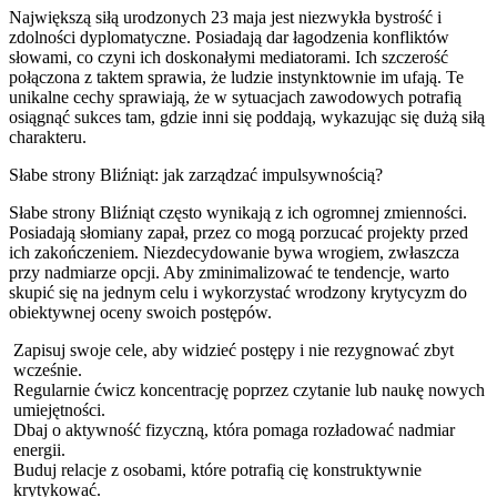
Największą siłą urodzonych 23 maja jest niezwykła bystrość i
zdolności dyplomatyczne. Posiadają dar łagodzenia konfliktów
słowami, co czyni ich doskonałymi mediatorami. Ich szczerość
połączona z taktem sprawia, że ludzie instynktownie im ufają. Te
unikalne cechy sprawiają, że w sytuacjach zawodowych potrafią
osiągnąć sukces tam, gdzie inni się poddają, wykazując się dużą siłą
charakteru.
Słabe strony Bliźniąt: jak zarządzać impulsywnością?
Słabe strony Bliźniąt często wynikają z ich ogromnej zmienności.
Posiadają słomiany zapał, przez co mogą porzucać projekty przed
ich zakończeniem. Niezdecydowanie bywa wrogiem, zwłaszcza
przy nadmiarze opcji. Aby zminimalizować te tendencje, warto
skupić się na jednym celu i wykorzystać wrodzony krytycyzm do
obiektywnej oceny swoich postępów.
Zapisuj swoje cele, aby widzieć postępy i nie rezygnować zbyt
wcześnie.
Regularnie ćwicz koncentrację poprzez czytanie lub naukę nowych
umiejętności.
Dbaj o aktywność fizyczną, która pomaga rozładować nadmiar
energii.
Buduj relacje z osobami, które potrafią cię konstruktywnie
krytykować.