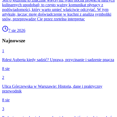
Sen o jedzeniu to znacznie więcej niż tylko nocna projekcja naszych
kulinarnych upodobań; to często ważny komunikat płynący z
podświadomości, który warto umieć właściwie odczytać. W tym
artykule, łącząc moje doświadczenie w kuchni z analizą symboliki
snów, przeprowadzę Cię przez rzetelną interpretac
7 sie 2026
Najnowsze
1
Rdest Auberta kiedy sadzić? Uprawa, przycinanie i sadzenie pnącza
8 sie
2
Ulica Górczewska w Warszawie: Historia, dane i praktyczny
przewodnik
8 sie
3