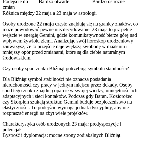
Podejście do
Bardzo otwarte
Bardzo ostrożne
zmian
Różnica między 22 maja a 23 maja w astrologii
Osoby urodzone
22 maja
często znajdują się na granicy znaków, co
może powodować pewne niezdecydowanie. 23 maja to już pełne
wejście w energię Gemini, gdzie komunikatywność bierze górę nad
wpływem żywiołu ziemi. Analizując swój horoskop urodzeniowy
zauważysz, że to przejście daje większą swobodę w działaniu i
mniejszy opór przed zmianami, które są dla ciebie naturalnym
środowiskiem.
Czy osoby spod znaku Bliźniąt potrzebują symbolu stabilności?
Dla Bliźniąt symbol stabilności nie oznacza posiadania
nieruchomości czy pracy w jednym miejscu przez dekady. Osoby
spod tego znaku znajdują oparcie w swojej wiedzy, umiejętnościach
adaptacyjnych i sieci kontaktów. Podczas gdy Baran, Koziorożec
czy Skorpion szukają struktur, Gemini buduje bezpieczeństwo na
elastyczności. To podejście wymaga jednak dyscypliny, aby nie
rozpraszać energii na zbyt wiele projektów.
Charakterystyka osób urodzonych 23 maja: predyspozycje i
potencjał
Bystrość i dyplomacja: mocne strony zodiakalnych Bliźniąt