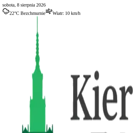
sobota, 8 sierpnia 2026
22
°C
Bezchmurnie
Wiatr:
10
km/h