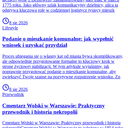
1775 roku. Jako główny szlak komunikacyjny dzielnicy, ulica ta
odgrywa kluczową rolę w codziennej logistyce tysięcy mieszk
8 sie 2026
Lifestyle
Podanie o mieszkanie komunalne: jak wypełnić
wniosek i uzyskać przydział
Proces ubiegania się o własny kąt od miasta bywa skomplikowany,
ale odpowiednie przygotowanie formalne to kluczowy krok w
stronę życiowej stabilizacji. W tym artykule wyjaśnimy, jak
poprawnie przygotować podanie o mieszkanie komunalne, aby
zwiększyć Twoje szanse na pozytywne rozpatrzenie wniosku. Zn
8 sie 2026
Przewodnik
Cmentarz Wolski w Warszawie: Praktyczny
przewodnik i historia nekropolii
Cmentarz Wolski w Warszawie: Praktyczny przewodnik i historia
nekropoliiCmentarz Wolski w Warszawie to założona w 1854 roku