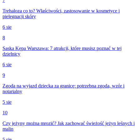
7
Trehaloza co to? Właściwości, zastosowanie w kosmetyce i
pielęgnacji skóry
6 sie
8
Saska Kępa Warszawa: 7 atrakcji, które musisz poznać w tej
dzielnicy
6 sie
9
Zgoda na wyjazd dziecka za granicę: potrzebna zgoda, wzór i
notarialny
5 sie
10
Czy jeżyny można mrozić? Jak zachować świeżość jeżyn leśnych i
malin
5 sie