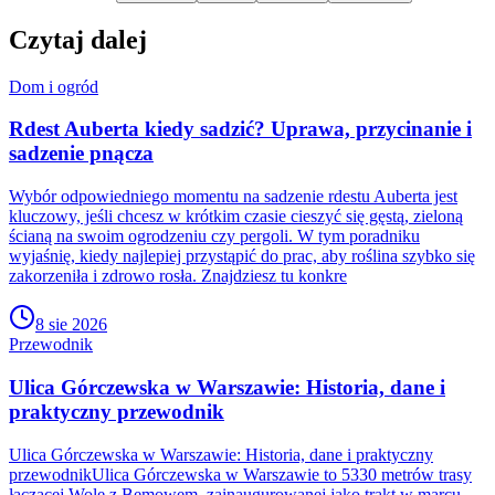
Czytaj dalej
Dom i ogród
Rdest Auberta kiedy sadzić? Uprawa, przycinanie i
sadzenie pnącza
Wybór odpowiedniego momentu na sadzenie rdestu Auberta jest
kluczowy, jeśli chcesz w krótkim czasie cieszyć się gęstą, zieloną
ścianą na swoim ogrodzeniu czy pergoli. W tym poradniku
wyjaśnię, kiedy najlepiej przystąpić do prac, aby roślina szybko się
zakorzeniła i zdrowo rosła. Znajdziesz tu konkre
8 sie 2026
Przewodnik
Ulica Górczewska w Warszawie: Historia, dane i
praktyczny przewodnik
Ulica Górczewska w Warszawie: Historia, dane i praktyczny
przewodnikUlica Górczewska w Warszawie to 5330 metrów trasy
łączącej Wolę z Bemowem, zainaugurowanej jako trakt w marcu