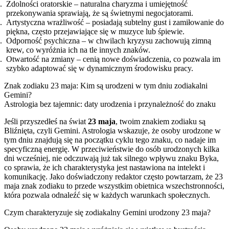
Zdolności oratorskie – naturalna charyzma i umiejętność
przekonywania sprawiają, że są świetnymi negocjatorami.
Artystyczna wrażliwość – posiadają subtelny gust i zamiłowanie do
piękna, często przejawiające się w muzyce lub śpiewie.
Odporność psychiczna – w chwilach kryzysu zachowują zimną
krew, co wyróżnia ich na tle innych znaków.
Otwartość na zmiany – cenią nowe doświadczenia, co pozwala im
szybko adaptować się w dynamicznym środowisku pracy.
Znak zodiaku 23 maja: Kim są urodzeni w tym dniu zodiakalni
Gemini?
Astrologia bez tajemnic: daty urodzenia i przynależność do znaku
Jeśli przyszedłeś na świat
23 maja
, twoim znakiem zodiaku są
Bliźnięta, czyli Gemini. Astrologia wskazuje, że osoby urodzone w
tym dniu znajdują się na początku cyklu tego znaku, co nadaje im
specyficzną energię. W przeciwieństwie do osób urodzonych kilka
dni wcześniej, nie odczuwają już tak silnego wpływu znaku Byka,
co sprawia, że ich charakterystyka jest nastawiona na intelekt i
komunikację. Jako doświadczony redaktor często powtarzam, że 23
maja znak zodiaku to przede wszystkim obietnica wszechstronności,
która pozwala odnaleźć się w każdych warunkach społecznych.
Czym charakteryzuje się zodiakalny Gemini urodzony 23 maja?