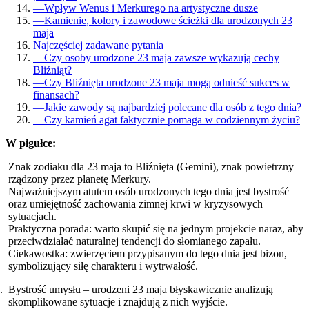
—
Wpływ Wenus i Merkurego na artystyczne dusze
—
Kamienie, kolory i zawodowe ścieżki dla urodzonych 23
maja
Najczęściej zadawane pytania
—
Czy osoby urodzone 23 maja zawsze wykazują cechy
Bliźniąt?
—
Czy Bliźnięta urodzone 23 maja mogą odnieść sukces w
finansach?
—
Jakie zawody są najbardziej polecane dla osób z tego dnia?
—
Czy kamień agat faktycznie pomaga w codziennym życiu?
W pigułce:
Znak zodiaku dla 23 maja to Bliźnięta (Gemini), znak powietrzny
rządzony przez planetę Merkury.
Najważniejszym atutem osób urodzonych tego dnia jest bystrość
oraz umiejętność zachowania zimnej krwi w kryzysowych
sytuacjach.
Praktyczna porada: warto skupić się na jednym projekcie naraz, aby
przeciwdziałać naturalnej tendencji do słomianego zapału.
Ciekawostka: zwierzęciem przypisanym do tego dnia jest bizon,
symbolizujący siłę charakteru i wytrwałość.
Bystrość umysłu – urodzeni 23 maja błyskawicznie analizują
skomplikowane sytuacje i znajdują z nich wyjście.