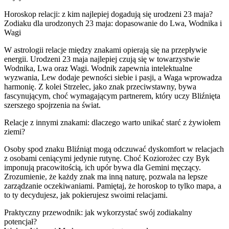
Horoskop relacji: z kim najlepiej dogadują się urodzeni 23 maja?
Zodiaku dla urodzonych 23 maja: dopasowanie do Lwa, Wodnika i
Wagi
W astrologii relacje między znakami opierają się na przepływie
energii. Urodzeni 23 maja najlepiej czują się w towarzystwie
Wodnika, Lwa oraz Wagi. Wodnik zapewnia intelektualne
wyzwania, Lew dodaje pewności siebie i pasji, a Waga wprowadza
harmonię. Z kolei Strzelec, jako znak przeciwstawny, bywa
fascynującym, choć wymagającym partnerem, który uczy Bliźnięta
szerszego spojrzenia na świat.
Relacje z innymi znakami: dlaczego warto unikać starć z żywiołem
ziemi?
Osoby spod znaku Bliźniąt mogą odczuwać dyskomfort w relacjach
z osobami ceniącymi jedynie rutynę. Choć Koziorożec czy Byk
imponują pracowitością, ich upór bywa dla Gemini męczący.
Zrozumienie, że każdy znak ma inną naturę, pozwala na lepsze
zarządzanie oczekiwaniami. Pamiętaj, że horoskop to tylko mapa, a
to ty decydujesz, jak pokierujesz swoimi relacjami.
Praktyczny przewodnik: jak wykorzystać swój zodiakalny
potencjał?