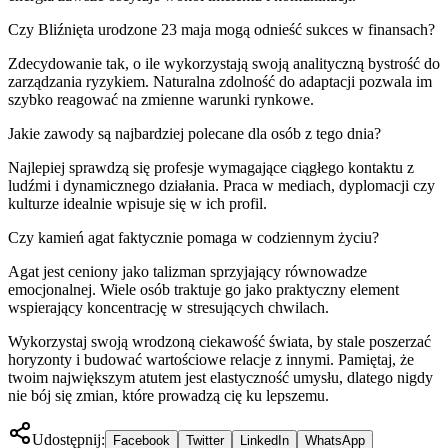
Czy Bliźnięta urodzone 23 maja mogą odnieść sukces w finansach?
Zdecydowanie tak, o ile wykorzystają swoją analityczną bystrość do
zarządzania ryzykiem. Naturalna zdolność do adaptacji pozwala im
szybko reagować na zmienne warunki rynkowe.
Jakie zawody są najbardziej polecane dla osób z tego dnia?
Najlepiej sprawdzą się profesje wymagające ciągłego kontaktu z
ludźmi i dynamicznego działania. Praca w mediach, dyplomacji czy
kulturze idealnie wpisuje się w ich profil.
Czy kamień agat faktycznie pomaga w codziennym życiu?
Agat jest ceniony jako talizman sprzyjający równowadze
emocjonalnej. Wiele osób traktuje go jako praktyczny element
wspierający koncentrację w stresujących chwilach.
Wykorzystaj swoją wrodzoną ciekawość świata, by stale poszerzać
horyzonty i budować wartościowe relacje z innymi. Pamiętaj, że
twoim największym atutem jest elastyczność umysłu, dlatego nigdy
nie bój się zmian, które prowadzą cię ku lepszemu.
Udostępnij:
Facebook
Twitter
LinkedIn
WhatsApp