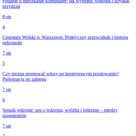
Podanie o mieszkanie komunalne: jak wypełnić wniosek i uzyskać
przydział
8 sie
4
Cmentarz Wolski w Warszawie: Praktyczny przewodnik i historia
nekropolii
7 sie
5
Czy można prostować włosy po keratynowym prostowaniu?
Pielęgnacja po zabiegu
7 sie
6
Sennik jedzenie: sen o jedzeniu, wróżba i jedzeniu – między
pragnieniem
7 sie