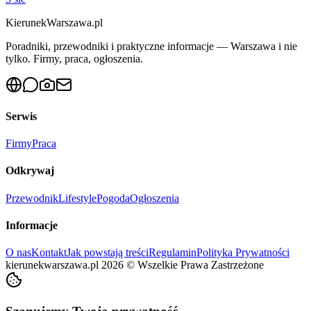
KierunekWarszawa.pl
Poradniki, przewodniki i praktyczne informacje — Warszawa i nie
tylko. Firmy, praca, ogłoszenia.
Serwis
Firmy
Praca
Odkrywaj
Przewodnik
Lifestyle
Pogoda
Ogłoszenia
Informacje
O nas
Kontakt
Jak powstają treści
Regulamin
Polityka Prywatności
kierunekwarszawa.pl
2026
©
Wszelkie Prawa Zastrzeżone