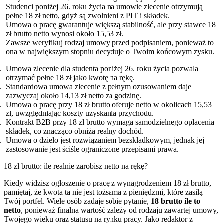
Studenci poniżej 26. roku życia na umowie zlecenie otrzymują
pełne 18 zł netto, gdyż są zwolnieni z PIT i składek.
Umowa o pracę gwarantuje większą stabilność, ale przy stawce 18
zł brutto netto wynosi około 15,53 zł.
Zawsze weryfikuj rodzaj umowy przed podpisaniem, ponieważ to
ona w największym stopniu decyduje o Twoim końcowym zysku.
Umowa zlecenie dla studenta poniżej 26. roku życia pozwala
otrzymać pełne 18 zł jako kwotę na rękę.
Standardowa umowa zlecenie z pełnym ozusowaniem daje
zazwyczaj około 14,13 zł netto za godzinę.
Umowa o pracę przy 18 zł brutto oferuje netto w okolicach 15,53
zł, uwzględniając koszty uzyskania przychodu.
Kontrakt B2B przy 18 zł brutto wymaga samodzielnego opłacenia
składek, co znacząco obniża realny dochód.
Umowa o dzieło jest rozwiązaniem bezskładkowym, jednak jej
zastosowanie jest ściśle ograniczone przepisami prawa.
18 zł brutto: ile realnie zarobisz netto na rękę?
Kiedy widzisz ogłoszenie o pracę z wynagrodzeniem 18 zł brutto,
pamiętaj, że kwota ta nie jest tożsama z pieniędzmi, które zasilą
Twój portfel. Wiele osób zadaje sobie pytanie,
18 brutto ile to
netto
, ponieważ finalna wartość zależy od rodzaju zawartej umowy,
Twojego wieku oraz statusu na rynku pracy. Jako redaktor z