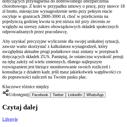
dotyczących przystąpienia do dobrowolnego ubezpieczenia
chorobowego. Z kolei w przypadku umowy o pracę, przy stawce 18
zł brutto, miesięczne wynagrodzenie netto przy pełnym etacie
oscyluje w granicach 2800-3000 zł, choć w przeliczeniu na
pojedynczą godzinę kwota ta jest niższa niż przy zleceniu ze
względu na szerszy zakres obowiązkowych składek społecznych
odprowadzanych przez pracodawcę.
Aby uzyskać precyzyjne wyliczenie dla swojej unikalnej sytuacji,
zawsze warto skorzystać z kalkulatora wynagrodzeń, który
uwzględnia aktualne progi podatkowe oraz zmiany w przepisach
dotyczących składek ZUS. Pamiętaj, że ostateczna wysokość pensji
na rękę zależy od wielu zmiennych, dlatego najlepszym
rozwiązaniem jest bieżące monitorowanie swoich rozliczeń i
konsultacja z działem kadr, jeśli masz jakiekolwiek wątpliwości co
do poprawności naliczeń na Twoim pasku płac.
Kluczowe różnice między
Udostępnij:
Facebook
Twitter
LinkedIn
WhatsApp
Czytaj dalej
Lifestyle