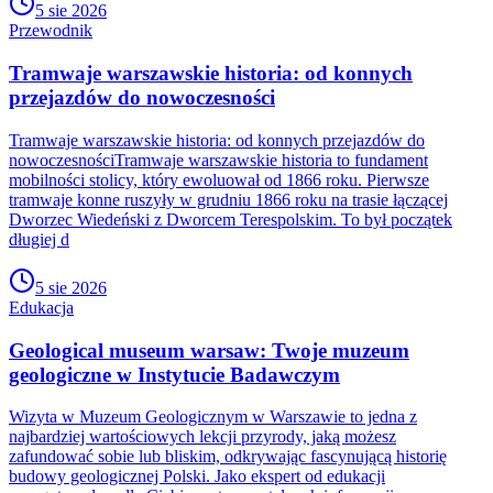
5 sie 2026
Przewodnik
Tramwaje warszawskie historia: od konnych
przejazdów do nowoczesności
Tramwaje warszawskie historia: od konnych przejazdów do
nowoczesnościTramwaje warszawskie historia to fundament
mobilności stolicy, który ewoluował od 1866 roku. Pierwsze
tramwaje konne ruszyły w grudniu 1866 roku na trasie łączącej
Dworzec Wiedeński z Dworcem Terespolskim. To był początek
długiej d
5 sie 2026
Edukacja
Geological museum warsaw: Twoje muzeum
geologiczne w Instytucie Badawczym
Wizyta w Muzeum Geologicznym w Warszawie to jedna z
najbardziej wartościowych lekcji przyrody, jaką możesz
zafundować sobie lub bliskim, odkrywając fascynującą historię
budowy geologicznej Polski. Jako ekspert od edukacji