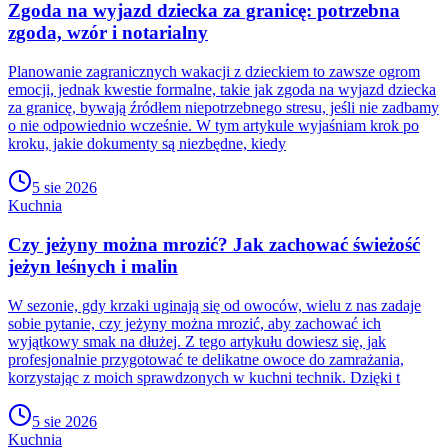
Zgoda na wyjazd dziecka za granicę: potrzebna
zgoda, wzór i notarialny
Planowanie zagranicznych wakacji z dzieckiem to zawsze ogrom
emocji, jednak kwestie formalne, takie jak zgoda na wyjazd dziecka
za granicę, bywają źródłem niepotrzebnego stresu, jeśli nie zadbamy
o nie odpowiednio wcześnie. W tym artykule wyjaśniam krok po
kroku, jakie dokumenty są niezbędne, kiedy
5 sie 2026
Kuchnia
Czy jeżyny można mrozić? Jak zachować świeżość
jeżyn leśnych i malin
W sezonie, gdy krzaki uginają się od owoców, wielu z nas zadaje
sobie pytanie, czy jeżyny można mrozić, aby zachować ich
wyjątkowy smak na dłużej. Z tego artykułu dowiesz się, jak
profesjonalnie przygotować te delikatne owoce do zamrażania,
korzystając z moich sprawdzonych w kuchni technik. Dzięki t
5 sie 2026
Kuchnia