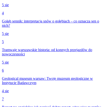
5 sie
4
Gołąb sennik: interpretacja snów o gołębiach – co oznacza sen o
nich?
5 sie
5
Tramwaje warszawskie historia: od konnych przejazdów do
nowoczesności
5 sie
6
Geological museum warsaw: Twoje muzeum geologiczne w
Instytucie Badawczym
4 sie
7