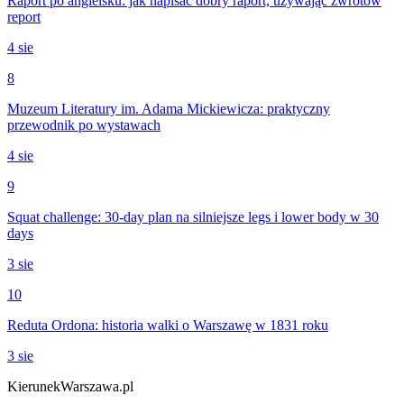
Raport po angielsku: jak napisać dobry raport, używając zwrotów
report
4 sie
8
Muzeum Literatury im. Adama Mickiewicza: praktyczny
przewodnik po wystawach
4 sie
9
Squat challenge: 30-day plan na silniejsze legs i lower body w 30
days
3 sie
10
Reduta Ordona: historia walki o Warszawę w 1831 roku
3 sie
KierunekWarszawa.pl