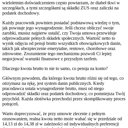
wieloletnim doświadczeniem często powtarzam, że diabeł tkwi w
szczegółach, a tymi szczegółami są składki ZUS oraz zaliczki na
podatek dochodowy.
Każdy pracownik powinien posiadać podstawową wiedzę o tym,
jak powstaje jego wynagrodzenie. Jeśli chcesz obliczyć swoje
zarobki, musisz najpierw ustalić, czy Twoja umowa przewiduje
odprowadzanie pełnych składek społecznych. Wartość netto to
wynik odjęcia od pensji brutto wszystkich obowiązkowych danin,
takich jak ubezpieczenie emerytalne, rentowe, chorobowe oraz
zdrowotne. Zrozumienie tego mechanizmu pozwoli Ci lepiej
negocjować warunki finansowe z przyszłym szefem.
Dlaczego kwota brutto to nie to samo, co pensja na konto?
Głównym powodem, dla którego kwota brutto różni się od tego, co
otrzymasz na rękę, jest system danin publicznych. Kiedy
pracodawca ustala wynagrodzenie brutto, musi od niego
odprowadzić składki oraz podatek dochodowy, co pomniejsza Twój
przychód. Każda złotówka przechodzi przez skomplikowany proces
potrąceń.
Warto doprecyzować, że przy umowie zlecenie z pełnym
ozusowaniem, realna kwota netto może wahać się w przedziale od
14,13 zł do 14,38 zł w zależności od indywidualnych preferencji