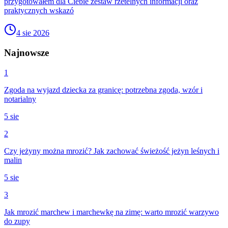
przygotowałem dla Ciebie zestaw rzetelnych informacji oraz
praktycznych wskazó
4 sie 2026
Najnowsze
1
Zgoda na wyjazd dziecka za granicę: potrzebna zgoda, wzór i
notarialny
5 sie
2
Czy jeżyny można mrozić? Jak zachować świeżość jeżyn leśnych i
malin
5 sie
3
Jak mrozić marchew i marchewkę na zimę: warto mrozić warzywo
do zupy