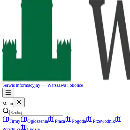
Serwis informacyjny —
Warszawa
i okolice
Menu
Firmy
Ogłoszenia
Praca
Pogoda
Przewodnik
Poradniki
Ludzie