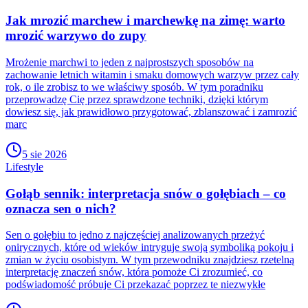
Jak mrozić marchew i marchewkę na zimę: warto
mrozić warzywo do zupy
Mrożenie marchwi to jeden z najprostszych sposobów na
zachowanie letnich witamin i smaku domowych warzyw przez cały
rok, o ile zrobisz to we właściwy sposób. W tym poradniku
przeprowadzę Cię przez sprawdzone techniki, dzięki którym
dowiesz się, jak prawidłowo przygotować, zblanszować i zamrozić
marc
5 sie 2026
Lifestyle
Gołąb sennik: interpretacja snów o gołębiach – co
oznacza sen o nich?
Sen o gołębiu to jedno z najczęściej analizowanych przeżyć
onirycznych, które od wieków intryguje swoją symboliką pokoju i
zmian w życiu osobistym. W tym przewodniku znajdziesz rzetelną
interpretację znaczeń snów, która pomoże Ci zrozumieć, co
podświadomość próbuje Ci przekazać poprzez te niezwykłe