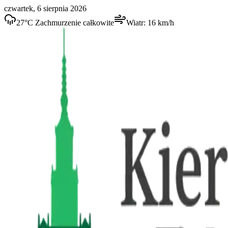
czwartek, 6 sierpnia 2026
27
°C
Zachmurzenie całkowite
Wiatr:
16
km/h