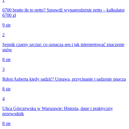
1
6700 brutto ile to netto? Sprawdź wynagrodzenie netto – kalkulator
6700 zł
9 sie
2
Sennik czarny szczur: co oznacza sen i jak interpretować znaczenie
snów
8 sie
3
Rdest Auberta kiedy sadzić? Uprawa, przycinanie i sadzenie pnącza
8 sie
4
Ulica Górczewska w Warszawie: Historia, dane i praktyczny
przewodnik
8 sie