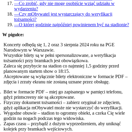
—
Co zrobić, gdy nie mogę osobiście wziąć udziału w
wydarzeniu?
—
Czy mObywatel jest wystarczający do weryfikacji
tożsamości?
—
O której godzinie najpóźniej powinienem być na stadionie?
W pigułce:
Koncerty odbędą się 1, 2 oraz 3 sierpnia 2024 roku na PGE
Narodowym w Warszawie.
Wszystkie bilety są w pełni spersonalizowane, a weryfikacja
tożsamości przy bramkach jest obowiązkowa.
Zaleca się przybycie na stadion co najmniej 1,5 godziny przed
planowanym startem show o 18:15.
Akceptowane są wyłącznie bilety elektroniczne w formacie PDF –
zdjęcia i zrzuty ekranu nie zostaną uznane przez obsługę.
Bilet w formacie PDF – miej go zapisanego w pamięci telefonu,
gdyż printscreeny nie są akceptowane.
Fizyczny dokument tożsamości – zabierz oryginał ze zdjęciem,
gdyż aplikacja mObywatel może nie wystarczyć do weryfikacji.
Wygodne obuwie – stadion to ogromny obiekt, a czeka Cię wiele
godzin na nogach podczas tego widowiska.
Zapas czasu – przybądź z dużym wyprzedzeniem, aby uniknąć
kolejek przy bramkach wejściowych.