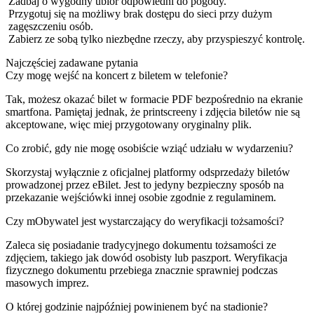
Zadbaj o wygodny ubiór odpowiedni do pogody.
Przygotuj się na możliwy brak dostępu do sieci przy dużym
zagęszczeniu osób.
Zabierz ze sobą tylko niezbędne rzeczy, aby przyspieszyć kontrolę.
Najczęściej zadawane pytania
Czy mogę wejść na koncert z biletem w telefonie?
Tak, możesz okazać bilet w formacie PDF bezpośrednio na ekranie
smartfona. Pamiętaj jednak, że printscreeny i zdjęcia biletów nie są
akceptowane, więc miej przygotowany oryginalny plik.
Co zrobić, gdy nie mogę osobiście wziąć udziału w wydarzeniu?
Skorzystaj wyłącznie z oficjalnej platformy odsprzedaży biletów
prowadzonej przez eBilet. Jest to jedyny bezpieczny sposób na
przekazanie wejściówki innej osobie zgodnie z regulaminem.
Czy mObywatel jest wystarczający do weryfikacji tożsamości?
Zaleca się posiadanie tradycyjnego dokumentu tożsamości ze
zdjęciem, takiego jak dowód osobisty lub paszport. Weryfikacja
fizycznego dokumentu przebiega znacznie sprawniej podczas
masowych imprez.
O której godzinie najpóźniej powinienem być na stadionie?