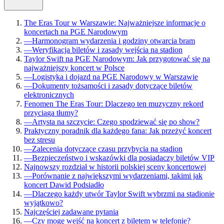
The Eras Tour w Warszawie: Najważniejsze informacje o
koncertach na PGE Narodowym
—
Harmonogram wydarzenia i godziny otwarcia bram
—
Weryfikacja biletów i zasady wejścia na stadion
Taylor Swift na PGE Narodowym: Jak przygotować się na
najważniejszy koncert w Polsce
—
Logistyka i dojazd na PGE Narodowy w Warszawie
—
Dokumenty tożsamości i zasady dotyczące biletów
elektronicznych
Fenomen The Eras Tour: Dlaczego ten muzyczny rekord
przyciąga tłumy?
—
Artysta na szczycie: Czego spodziewać się po show?
Praktyczny poradnik dla każdego fana: Jak przeżyć koncert
bez stresu
—
Zalecenia dotyczące czasu przybycia na stadion
—
Bezpieczeństwo i wskazówki dla posiadaczy biletów VIP
Najnowszy rozdział w historii polskiej sceny koncertowej
—
Porównanie z największymi wydarzeniami, takimi jak
koncert Dawid Podsiadło
—
Dlaczego każdy utwór Taylor Swift wybrzmi na stadionie
wyjątkowo?
Najczęściej zadawane pytania
—
Czy mogę wejść na koncert z biletem w telefonie?