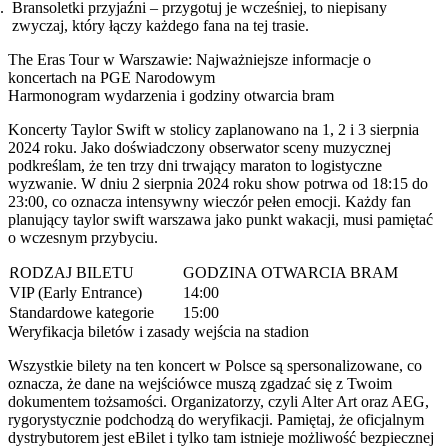
Bransoletki przyjaźni – przygotuj je wcześniej, to niepisany
zwyczaj, który łączy każdego fana na tej trasie.
The Eras Tour w Warszawie: Najważniejsze informacje o
koncertach na PGE Narodowym
Harmonogram wydarzenia i godziny otwarcia bram
Koncerty Taylor Swift w stolicy zaplanowano na 1, 2 i 3 sierpnia
2024 roku. Jako doświadczony obserwator sceny muzycznej
podkreślam, że ten trzy dni trwający maraton to logistyczne
wyzwanie. W dniu 2 sierpnia 2024 roku show potrwa od 18:15 do
23:00, co oznacza intensywny wieczór pełen emocji. Każdy fan
planujący taylor swift warszawa jako punkt wakacji, musi pamiętać
o wczesnym przybyciu.
RODZAJ BILETU
GODZINA OTWARCIA BRAM
VIP (Early Entrance)
14:00
Standardowe kategorie
15:00
Weryfikacja biletów i zasady wejścia na stadion
Wszystkie bilety na ten koncert w Polsce są spersonalizowane, co
oznacza, że dane na wejściówce muszą zgadzać się z Twoim
dokumentem tożsamości. Organizatorzy, czyli Alter Art oraz AEG,
rygorystycznie podchodzą do weryfikacji. Pamiętaj, że oficjalnym
dystrybutorem jest eBilet i tylko tam istnieje możliwość bezpiecznej