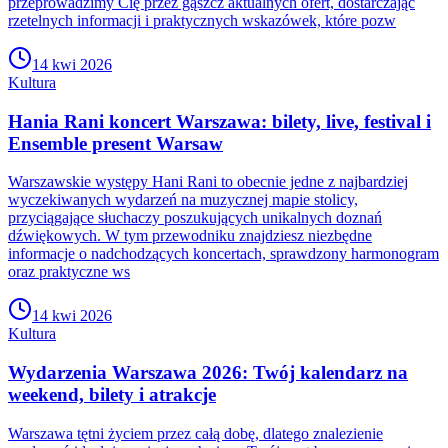
przeprowadzimy Cię przez gąszcz aktualnych ofert, dostarczając
rzetelnych informacji i praktycznych wskazówek, które pozw
14 kwi 2026
Kultura
Hania Rani koncert Warszawa: bilety, live, festival i
Ensemble present Warsaw
Warszawskie występy Hani Rani to obecnie jedne z najbardziej
wyczekiwanych wydarzeń na muzycznej mapie stolicy,
przyciągające słuchaczy poszukujących unikalnych doznań
dźwiękowych. W tym przewodniku znajdziesz niezbędne
informacje o nadchodzących koncertach, sprawdzony harmonogram
oraz praktyczne ws
14 kwi 2026
Kultura
Wydarzenia Warszawa 2026: Twój kalendarz na
weekend, bilety i atrakcje
Warszawa tętni życiem przez całą dobę, dlatego znalezienie