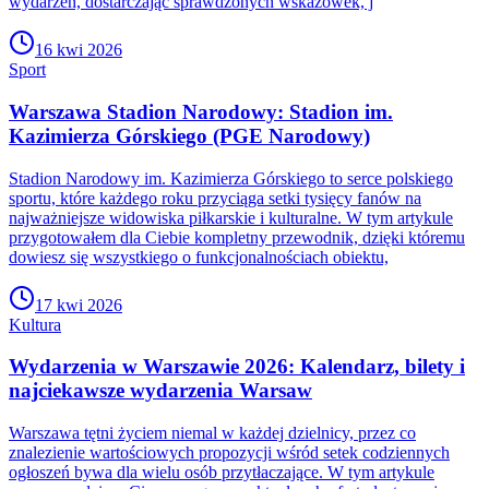
wydarzeń, dostarczając sprawdzonych wskazówek, j
16 kwi 2026
Sport
Warszawa Stadion Narodowy: Stadion im.
Kazimierza Górskiego (PGE Narodowy)
Stadion Narodowy im. Kazimierza Górskiego to serce polskiego
sportu, które każdego roku przyciąga setki tysięcy fanów na
najważniejsze widowiska piłkarskie i kulturalne. W tym artykule
przygotowałem dla Ciebie kompletny przewodnik, dzięki któremu
dowiesz się wszystkiego o funkcjonalnościach obiektu,
17 kwi 2026
Kultura
Wydarzenia w Warszawie 2026: Kalendarz, bilety i
najciekawsze wydarzenia Warsaw
Warszawa tętni życiem niemal w każdej dzielnicy, przez co
znalezienie wartościowych propozycji wśród setek codziennych
ogłoszeń bywa dla wielu osób przytłaczające. W tym artykule