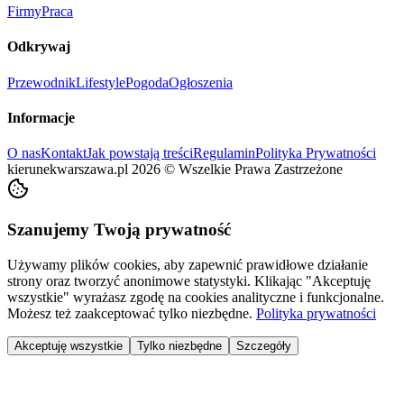
Firmy
Praca
Odkrywaj
Przewodnik
Lifestyle
Pogoda
Ogłoszenia
Informacje
O nas
Kontakt
Jak powstają treści
Regulamin
Polityka Prywatności
kierunekwarszawa.pl
2026
©
Wszelkie Prawa Zastrzeżone
Szanujemy Twoją prywatność
Używamy plików cookies, aby zapewnić prawidłowe działanie
strony oraz tworzyć anonimowe statystyki. Klikając "Akceptuję
wszystkie" wyrażasz zgodę na cookies analityczne i funkcjonalne.
Możesz też zaakceptować tylko niezbędne.
Polityka prywatności
Akceptuję wszystkie
Tylko niezbędne
Szczegóły