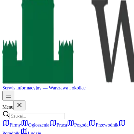
Serwis informacyjny —
Warszawa
i okolice
Menu
Firmy
Ogłoszenia
Praca
Pogoda
Przewodnik
Poradniki
Ludzie