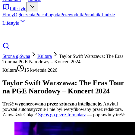
Lifestyle
Firmy
Ogłoszenia
Praca
Pogoda
Przewodnik
Poradniki
Ludzie
Lifestyle
Strona główna
Kultura
Taylor Swift Warszawa: The Eras
Tour na PGE Narodowy – Koncert 2024
Kultura
15 kwietnia 2026
Taylor Swift Warszawa: The Eras Tour
na PGE Narodowy – Koncert 2024
Treść wygenerowana przez sztuczną inteligencję.
Artykuł
powstał automatycznie i nie był weryfikowany przez redaktora.
Zauważyłeś błąd?
Zgłoś go przez formularz
— poprawimy treść.