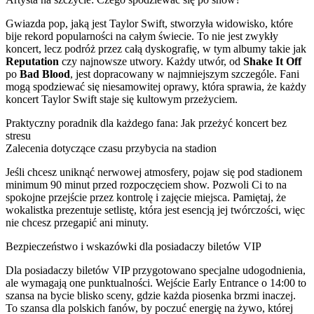
Gwiazda pop, jaką jest Taylor Swift, stworzyła widowisko, które
bije rekord popularności na całym świecie. To nie jest zwykły
koncert, lecz podróż przez całą dyskografię, w tym albumy takie jak
Reputation
czy najnowsze utwory. Każdy utwór, od
Shake It Off
po
Bad Blood
, jest dopracowany w najmniejszym szczególe. Fani
mogą spodziewać się niesamowitej oprawy, która sprawia, że każdy
koncert Taylor Swift staje się kultowym przeżyciem.
Praktyczny poradnik dla każdego fana: Jak przeżyć koncert bez
stresu
Zalecenia dotyczące czasu przybycia na stadion
Jeśli chcesz uniknąć nerwowej atmosfery, pojaw się pod stadionem
minimum 90 minut przed rozpoczęciem show. Pozwoli Ci to na
spokojne przejście przez kontrolę i zajęcie miejsca. Pamiętaj, że
wokalistka prezentuje setlistę, która jest esencją jej twórczości, więc
nie chcesz przegapić ani minuty.
Bezpieczeństwo i wskazówki dla posiadaczy biletów VIP
Dla posiadaczy biletów VIP przygotowano specjalne udogodnienia,
ale wymagają one punktualności. Wejście Early Entrance o 14:00 to
szansa na bycie blisko sceny, gdzie każda piosenka brzmi inaczej.
To szansa dla polskich fanów, by poczuć energię na żywo, której