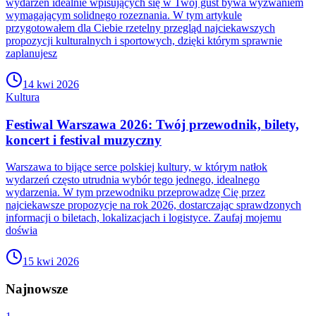
wydarzeń idealnie wpisujących się w Twój gust bywa wyzwaniem
wymagającym solidnego rozeznania. W tym artykule
przygotowałem dla Ciebie rzetelny przegląd najciekawszych
propozycji kulturalnych i sportowych, dzięki którym sprawnie
zaplanujesz
14 kwi 2026
Kultura
Festiwal Warszawa 2026: Twój przewodnik, bilety,
koncert i festival muzyczny
Warszawa to bijące serce polskiej kultury, w którym natłok
wydarzeń często utrudnia wybór tego jednego, idealnego
wydarzenia. W tym przewodniku przeprowadzę Cię przez
najciekawsze propozycje na rok 2026, dostarczając sprawdzonych
informacji o biletach, lokalizacjach i logistyce. Zaufaj mojemu
doświa
15 kwi 2026
Najnowsze