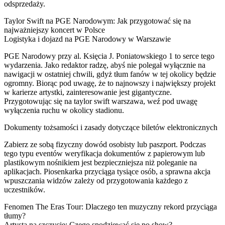
odsprzedaży.
Taylor Swift na PGE Narodowym: Jak przygotować się na
najważniejszy koncert w Polsce
Logistyka i dojazd na PGE Narodowy w Warszawie
PGE Narodowy przy al. Księcia J. Poniatowskiego 1 to serce tego
wydarzenia. Jako redaktor radzę, abyś nie polegał wyłącznie na
nawigacji w ostatniej chwili, gdyż tłum fanów w tej okolicy będzie
ogromny. Biorąc pod uwagę, że to najnowszy i największy projekt
w karierze artystki, zainteresowanie jest gigantyczne.
Przygotowując się na taylor swift warszawa, weź pod uwagę
wyłączenia ruchu w okolicy stadionu.
Dokumenty tożsamości i zasady dotyczące biletów elektronicznych
Zabierz ze sobą fizyczny dowód osobisty lub paszport. Podczas
tego typu eventów weryfikacja dokumentów z papierowym lub
plastikowym nośnikiem jest bezpieczniejsza niż poleganie na
aplikacjach. Piosenkarka przyciąga tysiące osób, a sprawna akcja
wpuszczania widzów zależy od przygotowania każdego z
uczestników.
Fenomen The Eras Tour: Dlaczego ten muzyczny rekord przyciąga
tłumy?
Artysta na szczycie: Czego spodziewać się po show?