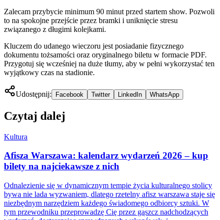
Zalecam przybycie minimum 90 minut przed startem show. Pozwoli
to na spokojne przejście przez bramki i uniknięcie stresu
związanego z długimi kolejkami.
Kluczem do udanego wieczoru jest posiadanie fizycznego
dokumentu tożsamości oraz oryginalnego biletu w formacie PDF.
Przygotuj się wcześniej na duże tłumy, aby w pełni wykorzystać ten
wyjątkowy czas na stadionie.
Udostępnij:
Facebook
Twitter
LinkedIn
WhatsApp
Czytaj dalej
Kultura
Afisza Warszawa: kalendarz wydarzeń 2026 – kup
bilety na najciekawsze z nich
Odnalezienie się w dynamicznym tempie życia kulturalnego stolicy
bywa nie lada wyzwaniem, dlatego rzetelny afisz warszawa staje się
niezbędnym narzędziem każdego świadomego odbiorcy sztuki. W
tym przewodniku przeprowadzę Cię przez gąszcz nadchodzących