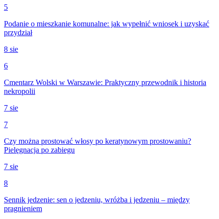
5
Podanie o mieszkanie komunalne: jak wypełnić wniosek i uzyskać
przydział
8 sie
6
Cmentarz Wolski w Warszawie: Praktyczny przewodnik i historia
nekropolii
7 sie
7
Czy można prostować włosy po keratynowym prostowaniu?
Pielęgnacja po zabiegu
7 sie
8
Sennik jedzenie: sen o jedzeniu, wróżba i jedzeniu – między
pragnieniem