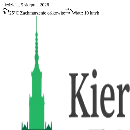
niedziela, 9 sierpnia 2026
25
°C
Zachmurzenie całkowite
Wiatr:
10
km/h