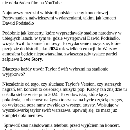
nie odda żaden film na YouTube.
Najnowszy rozdział w historii polskiej sceny koncertowej
Porównanie z największymi wydarzeniami, takimi jak koncert
Dawid Podsiadło
Podobnie jak koncerty, które wyprzedawały stadion narodowy w
ubiegłych latach, w tym te, gdzie występował Dawid Podsiadło,
wizyta Swift to kamień milowy. To wydarzenie muzyczne, które
przejdzie do historii jako
2024
rok wielkich emocji. In Warsaw
atmosfera będzie niepowtarzalna, zwłaszcza gdy tysiące gardeł
zaśpiewa
Love Story
.
Dlaczego każdy utwór Taylor Swift wybrzmi na stadionie
wyjątkowo?
Niezależnie od tego, czy słuchasz Taylor's Version, czy starszych
nagrań, ten koncert to celebracja muzyki pop. Każdy fan znajdzie tu
coś dla siebie w sierpniu 2024. To widowisko, które łączy
pokolenia, a obecność na żywo to szansa na bycie częścią czegoś,
co wykracza poza ramy zwykłego występu artysty. Wpisując w
wyszukiwarkę taylor swift warszawa, upewnij się, że masz już
komplet dokumentów.
Sprawdź stan naładowania telefonu przed wyjściem na koncert.