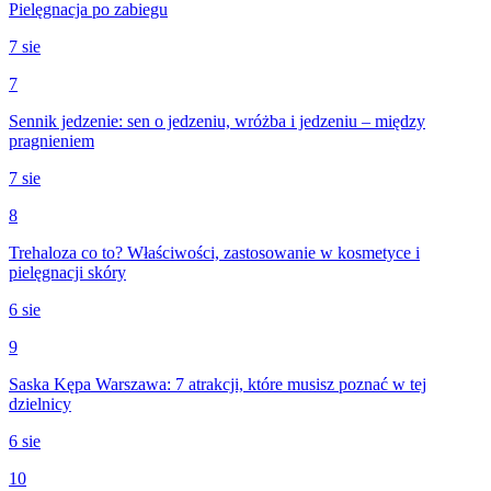
Pielęgnacja po zabiegu
7 sie
7
Sennik jedzenie: sen o jedzeniu, wróżba i jedzeniu – między
pragnieniem
7 sie
8
Trehaloza co to? Właściwości, zastosowanie w kosmetyce i
pielęgnacji skóry
6 sie
9
Saska Kępa Warszawa: 7 atrakcji, które musisz poznać w tej
dzielnicy
6 sie
10