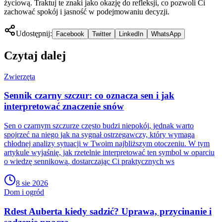
życiową. Traktuj te znaki jako okazję do refleksji, co pozwoli Ci
zachować spokój i jasność w podejmowaniu decyzji.
Udostępnij:
Facebook
Twitter
LinkedIn
WhatsApp
Czytaj dalej
Zwierzęta
Sennik czarny szczur: co oznacza sen i jak
interpretować znaczenie snów
Sen o czarnym szczurze często budzi niepokój, jednak warto
spojrzeć na niego jak na sygnał ostrzegawczy, który wymaga
chłodnej analizy sytuacji w Twoim najbliższym otoczeniu. W tym
artykule wyjaśnię, jak rzetelnie interpretować ten symbol w oparciu
o wiedzę sennikową, dostarczając Ci praktycznych ws
8 sie 2026
Dom i ogród
Rdest Auberta kiedy sadzić? Uprawa, przycinanie i