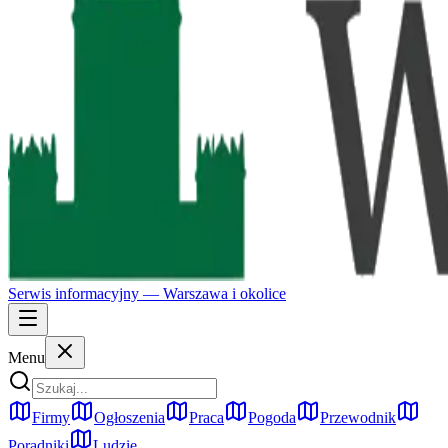
Serwis informacyjny —
Warszawa
i okolice
Menu
Firmy
Ogłoszenia
Praca
Pogoda
Przewodnik
Poradniki
Ludzie