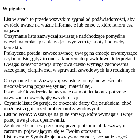
W pigułce:
List w snach to przede wszystkim sygnał od podświadomości, aby
zwrócić uwagę na ważne informacje lub emocje, które ignorujesz
na jawie.
Otrzymanie listu zazwyczaj zwiastuje nadchodzące pomyślne
wieści, natomiast pisanie go jest wyrazem tęsknoty i potrzeby
kontaktu.
Praktyczna porada: zawsze zwracaj uwagę na emocje towarzyszące
czytaniu listu, gdyż to one są kluczem do prawidłowej interpretacji.
Uwaga: korespondencja urzędowa często wymaga zachowania
szczególnej cierpliwości w sprawach zawodowych lub rodzinnych.
Otrzymanie listu: Zazwyczaj zwiastuje pomyślne wieści lub
nieoczekiwaną poprawę sytuacji materialnej.
Pisać list: Odzwierciedla poczucie osamotnienia oraz potrzebę
nawiązania nowych, głębszych relacji.
Czytanie listu: Sugeruje, że otoczenie darzy Cię zaufaniem, choć
może ostrzegać przed problemami zawodowymi.
List polecony: Wskazuje na pilne sprawy, które wymagają Twojej
pełnej uwagi oraz opanowania.
Zgubienie listu: Jest przestrogą przed plotkami lub fałszywymi
zarzutami pojawiającymi się w Twoim otoczeniu.
List miłosny: Symbolizuje pozytywne emocje, poznanie kogoś