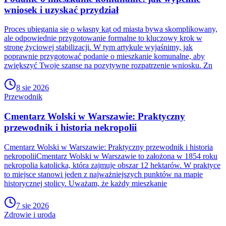
wniosek i uzyskać przydział
Proces ubiegania się o własny kąt od miasta bywa skomplikowany,
ale odpowiednie przygotowanie formalne to kluczowy krok w
stronę życiowej stabilizacji. W tym artykule wyjaśnimy, jak
poprawnie przygotować podanie o mieszkanie komunalne, aby
zwiększyć Twoje szanse na pozytywne rozpatrzenie wniosku. Zn
8 sie 2026
Przewodnik
Cmentarz Wolski w Warszawie: Praktyczny
przewodnik i historia nekropolii
Cmentarz Wolski w Warszawie: Praktyczny przewodnik i historia
nekropoliiCmentarz Wolski w Warszawie to założona w 1854 roku
nekropolia katolicka, która zajmuje obszar 12 hektarów. W praktyce
to miejsce stanowi jeden z najważniejszych punktów na mapie
historycznej stolicy. Uważam, że każdy mieszkanie
7 sie 2026
Zdrowie i uroda