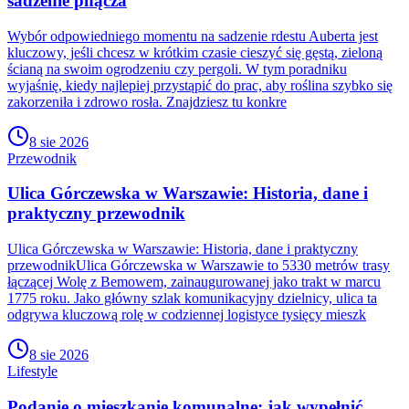
sadzenie pnącza
Wybór odpowiedniego momentu na sadzenie rdestu Auberta jest
kluczowy, jeśli chcesz w krótkim czasie cieszyć się gęstą, zieloną
ścianą na swoim ogrodzeniu czy pergoli. W tym poradniku
wyjaśnię, kiedy najlepiej przystąpić do prac, aby roślina szybko się
zakorzeniła i zdrowo rosła. Znajdziesz tu konkre
8 sie 2026
Przewodnik
Ulica Górczewska w Warszawie: Historia, dane i
praktyczny przewodnik
Ulica Górczewska w Warszawie: Historia, dane i praktyczny
przewodnikUlica Górczewska w Warszawie to 5330 metrów trasy
łączącej Wolę z Bemowem, zainaugurowanej jako trakt w marcu
1775 roku. Jako główny szlak komunikacyjny dzielnicy, ulica ta
odgrywa kluczową rolę w codziennej logistyce tysięcy mieszk
8 sie 2026
Lifestyle
Podanie o mieszkanie komunalne: jak wypełnić