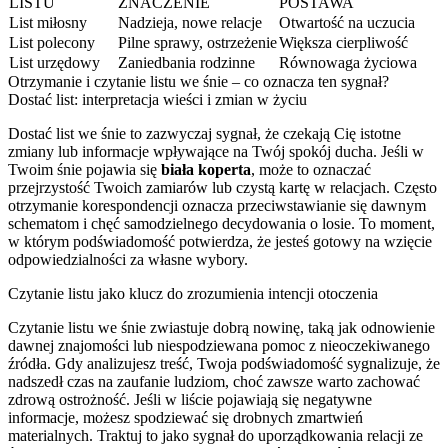
LISTU
ZNACZENIE
POSTAWA
List miłosny
Nadzieja, nowe relacje
Otwartość na uczucia
List polecony
Pilne sprawy, ostrzeżenie
Większa cierpliwość
List urzędowy
Zaniedbania rodzinne
Równowaga życiowa
Otrzymanie i czytanie listu we śnie – co oznacza ten sygnał?
Dostać list: interpretacja wieści i zmian w życiu
Dostać list we śnie to zazwyczaj sygnał, że czekają Cię istotne
zmiany lub informacje wpływające na Twój spokój ducha. Jeśli w
Twoim śnie pojawia się
biała koperta
, może to oznaczać
przejrzystość Twoich zamiarów lub czystą kartę w relacjach. Często
otrzymanie korespondencji oznacza przeciwstawianie się dawnym
schematom i chęć samodzielnego decydowania o losie. To moment,
w którym podświadomość potwierdza, że jesteś gotowy na wzięcie
odpowiedzialności za własne wybory.
Czytanie listu jako klucz do zrozumienia intencji otoczenia
Czytanie listu we śnie zwiastuje dobrą nowinę, taką jak odnowienie
dawnej znajomości lub niespodziewana pomoc z nieoczekiwanego
źródła. Gdy analizujesz treść, Twoja podświadomość sygnalizuje, że
nadszedł czas na zaufanie ludziom, choć zawsze warto zachować
zdrową ostrożność. Jeśli w liście pojawiają się negatywne
informacje, możesz spodziewać się drobnych zmartwień
materialnych. Traktuj to jako sygnał do uporządkowania relacji ze