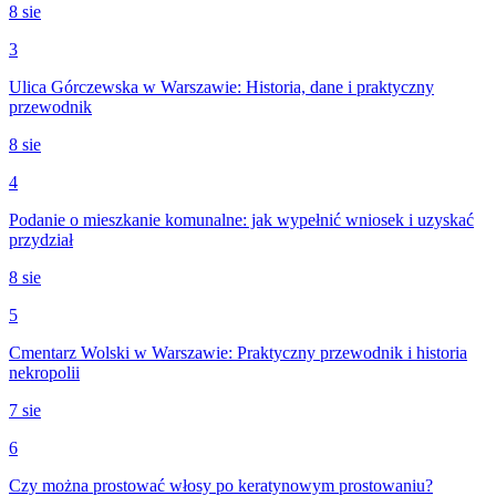
8 sie
3
Ulica Górczewska w Warszawie: Historia, dane i praktyczny
przewodnik
8 sie
4
Podanie o mieszkanie komunalne: jak wypełnić wniosek i uzyskać
przydział
8 sie
5
Cmentarz Wolski w Warszawie: Praktyczny przewodnik i historia
nekropolii
7 sie
6
Czy można prostować włosy po keratynowym prostowaniu?