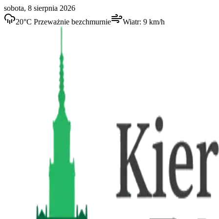
sobota, 8 sierpnia 2026
20
°C
Przeważnie bezchmurnie
Wiatr:
9
km/h