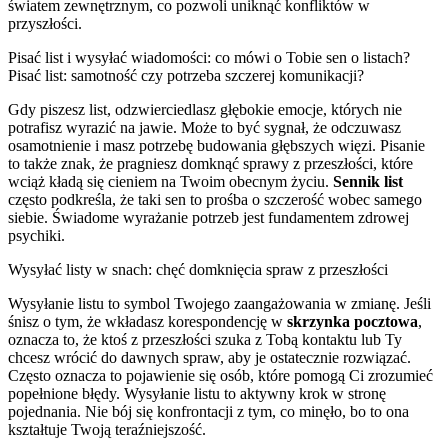
światem zewnętrznym, co pozwoli uniknąć konfliktów w
przyszłości.
Pisać list i wysyłać wiadomości: co mówi o Tobie sen o listach?
Pisać list: samotność czy potrzeba szczerej komunikacji?
Gdy piszesz list, odzwierciedlasz głębokie emocje, których nie
potrafisz wyrazić na jawie. Może to być sygnał, że odczuwasz
osamotnienie i masz potrzebę budowania głębszych więzi. Pisanie
to także znak, że pragniesz domknąć sprawy z przeszłości, które
wciąż kładą się cieniem na Twoim obecnym życiu.
Sennik list
często podkreśla, że taki sen to prośba o szczerość wobec samego
siebie. Świadome wyrażanie potrzeb jest fundamentem zdrowej
psychiki.
Wysyłać listy w snach: chęć domknięcia spraw z przeszłości
Wysyłanie listu to symbol Twojego zaangażowania w zmianę. Jeśli
śnisz o tym, że wkładasz korespondencję w
skrzynka pocztowa
,
oznacza to, że ktoś z przeszłości szuka z Tobą kontaktu lub Ty
chcesz wrócić do dawnych spraw, aby je ostatecznie rozwiązać.
Często oznacza to pojawienie się osób, które pomogą Ci zrozumieć
popełnione błędy. Wysyłanie listu to aktywny krok w stronę
pojednania. Nie bój się konfrontacji z tym, co minęło, bo to ona
kształtuje Twoją teraźniejszość.