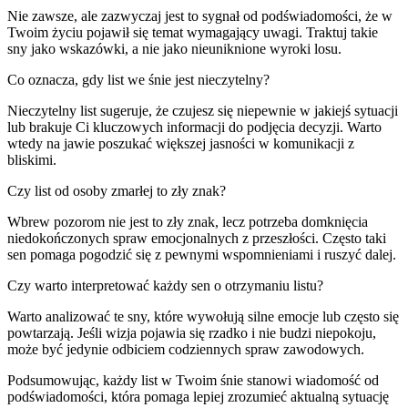
Nie zawsze, ale zazwyczaj jest to sygnał od podświadomości, że w
Twoim życiu pojawił się temat wymagający uwagi. Traktuj takie
sny jako wskazówki, a nie jako nieuniknione wyroki losu.
Co oznacza, gdy list we śnie jest nieczytelny?
Nieczytelny list sugeruje, że czujesz się niepewnie w jakiejś sytuacji
lub brakuje Ci kluczowych informacji do podjęcia decyzji. Warto
wtedy na jawie poszukać większej jasności w komunikacji z
bliskimi.
Czy list od osoby zmarłej to zły znak?
Wbrew pozorom nie jest to zły znak, lecz potrzeba domknięcia
niedokończonych spraw emocjonalnych z przeszłości. Często taki
sen pomaga pogodzić się z pewnymi wspomnieniami i ruszyć dalej.
Czy warto interpretować każdy sen o otrzymaniu listu?
Warto analizować te sny, które wywołują silne emocje lub często się
powtarzają. Jeśli wizja pojawia się rzadko i nie budzi niepokoju,
może być jedynie odbiciem codziennych spraw zawodowych.
Podsumowując, każdy list w Twoim śnie stanowi wiadomość od
podświadomości, która pomaga lepiej zrozumieć aktualną sytuację