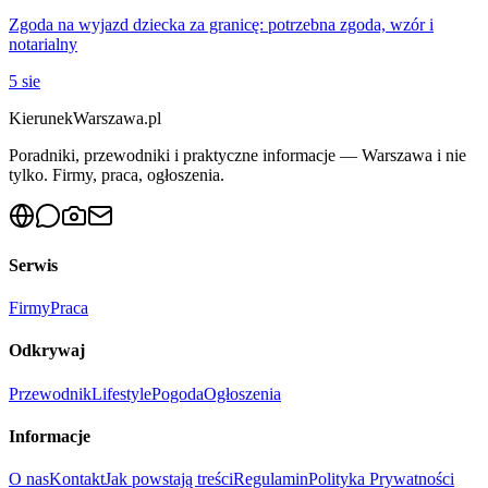
Zgoda na wyjazd dziecka za granicę: potrzebna zgoda, wzór i
notarialny
5 sie
KierunekWarszawa.pl
Poradniki, przewodniki i praktyczne informacje — Warszawa i nie
tylko. Firmy, praca, ogłoszenia.
Serwis
Firmy
Praca
Odkrywaj
Przewodnik
Lifestyle
Pogoda
Ogłoszenia
Informacje
O nas
Kontakt
Jak powstają treści
Regulamin
Polityka Prywatności