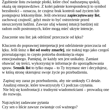
Zgubienie listu zwiastuje plotki, które choć nadszarpną spokój,
okażą się nieprawdziwe. Z kolei palenie korespondencji to symbol
bezsilności – oznacza, że czujesz brak kontroli nad życiem lub
postępujesz lekkomyślnie. Jeśli otwierasz
zapieczętowany list
,
zachowaj czujność, gdyż może to być ostrzeżenie przed
nieszczerymi ludźmi. Zawsze ufaj własnej intuicji bardziej niż
radom osób postronnych, które mogą mieć ukryte intencje.
Znaczenie snu list: jak odróżnić przeczucie od lęku?
Kluczem do poprawnej interpretacji jest odróżnienie przeczucia od
lęku. Jeśli śnisz o
list od osoby zmarłej
, nie traktuj tego jako czegoś
przerażającego; to często potrzeba domknięcia etapu
emocjonalnego. Pamiętaj, że każdy sen jest unikalny. Zamiast
obawiać się treści, wykorzystaj te informacje do uporządkowania
spraw.
Sennik list
to tylko mapa – to Ty trzymasz ster i decydujesz,
w którą stronę skierujesz swoje życie po przebudzeniu.
Zapisuj sny zaraz po przebudzeniu, aby nie umknęły Ci detale.
Analizuj emocje, które towarzyszyły Ci podczas czytania.
Nie bój się konfrontacji z trudnymi wiadomościami – prowadzą one
do rozwoju.
Najczęściej zadawane pytania
Czy sen o liście zawsze zwiastuje coś ważnego?