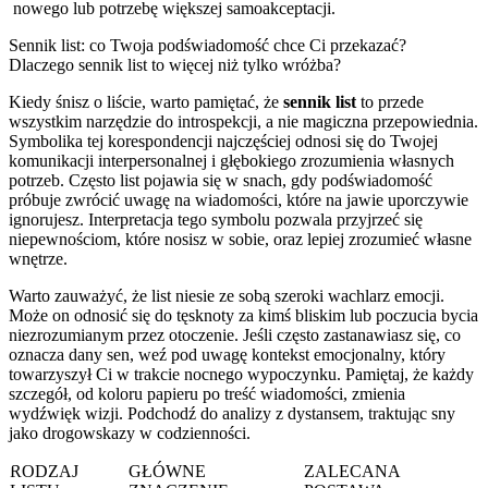
nowego lub potrzebę większej samoakceptacji.
Sennik list: co Twoja podświadomość chce Ci przekazać?
Dlaczego sennik list to więcej niż tylko wróżba?
Kiedy śnisz o liście, warto pamiętać, że
sennik list
to przede
wszystkim narzędzie do introspekcji, a nie magiczna przepowiednia.
Symbolika tej korespondencji najczęściej odnosi się do Twojej
komunikacji interpersonalnej i głębokiego zrozumienia własnych
potrzeb. Często list pojawia się w snach, gdy podświadomość
próbuje zwrócić uwagę na wiadomości, które na jawie uporczywie
ignorujesz. Interpretacja tego symbolu pozwala przyjrzeć się
niepewnościom, które nosisz w sobie, oraz lepiej zrozumieć własne
wnętrze.
Warto zauważyć, że list niesie ze sobą szeroki wachlarz emocji.
Może on odnosić się do tęsknoty za kimś bliskim lub poczucia bycia
niezrozumianym przez otoczenie. Jeśli często zastanawiasz się, co
oznacza dany sen, weź pod uwagę kontekst emocjonalny, który
towarzyszył Ci w trakcie nocnego wypoczynku. Pamiętaj, że każdy
szczegół, od koloru papieru po treść wiadomości, zmienia
wydźwięk wizji. Podchodź do analizy z dystansem, traktując sny
jako drogowskazy w codzienności.
RODZAJ
GŁÓWNE
ZALECANA