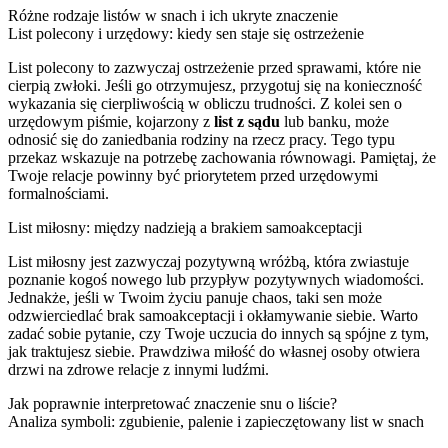
Różne rodzaje listów w snach i ich ukryte znaczenie
List polecony i urzędowy: kiedy sen staje się ostrzeżenie
List polecony to zazwyczaj ostrzeżenie przed sprawami, które nie
cierpią zwłoki. Jeśli go otrzymujesz, przygotuj się na konieczność
wykazania się cierpliwością w obliczu trudności. Z kolei sen o
urzędowym piśmie, kojarzony z
list z sądu
lub banku, może
odnosić się do zaniedbania rodziny na rzecz pracy. Tego typu
przekaz wskazuje na potrzebę zachowania równowagi. Pamiętaj, że
Twoje relacje powinny być priorytetem przed urzędowymi
formalnościami.
List miłosny: między nadzieją a brakiem samoakceptacji
List miłosny jest zazwyczaj pozytywną wróżbą, która zwiastuje
poznanie kogoś nowego lub przypływ pozytywnych wiadomości.
Jednakże, jeśli w Twoim życiu panuje chaos, taki sen może
odzwierciedlać brak samoakceptacji i okłamywanie siebie. Warto
zadać sobie pytanie, czy Twoje uczucia do innych są spójne z tym,
jak traktujesz siebie. Prawdziwa miłość do własnej osoby otwiera
drzwi na zdrowe relacje z innymi ludźmi.
Jak poprawnie interpretować znaczenie snu o liście?
Analiza symboli: zgubienie, palenie i zapieczętowany list w snach