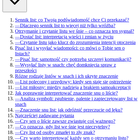
Sennik list: co Twoja podświadomość chce Ci przekazać?
—
Dlaczego sennik list to więcej niż tylko wróżba?
Otrzymanie i czytanie listu we śnie – co oznacza ten sygnał?
—
Dostać list: interpretacja wieści i zmian w życiu
—
Czytanie listu jako klucz do zrozumienia intencji otoczenia
Pisać list i wysyłać wiadomości: co mówi o Tobie sen o
listach?
—
Pisać list: samotność czy potrzeba szczerej komunikacji?
—
Wysyłać listy w snach: chęć domknięcia spraw z
przeszłości
Różne rodzaje listów w snach i ich ukryte znaczenie
—
List polecony i urzędowy: kiedy sen staje się ostrzeżenie
—
List miłosny: między nadzieją a brakiem samoakceptacji
Jak poprawnie interpretować znaczenie snu o liście?
—
Analiza symboli: zgubienie, palenie i zapieczętowany list w
snach
—
Znaczenie snu list: jak odróżnić przeczucie od lęku?
Najczęściej zadawane pytania
—
Czy sen o liście zawsze zwiastuje coś ważnego?
—
Co oznacza, gdy list we śnie jest nieczytelny?
—
Czy list od osoby zmarłej to zły znak?
—
Czy warto interpretować każdy sen o otrzymaniu listu?