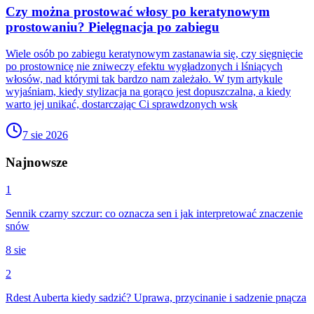
Czy można prostować włosy po keratynowym
prostowaniu? Pielęgnacja po zabiegu
Wiele osób po zabiegu keratynowym zastanawia się, czy sięgnięcie
po prostownicę nie zniweczy efektu wygładzonych i lśniących
włosów, nad którymi tak bardzo nam zależało. W tym artykule
wyjaśniam, kiedy stylizacja na gorąco jest dopuszczalna, a kiedy
warto jej unikać, dostarczając Ci sprawdzonych wsk
7 sie 2026
Najnowsze
1
Sennik czarny szczur: co oznacza sen i jak interpretować znaczenie
snów
8 sie
2
Rdest Auberta kiedy sadzić? Uprawa, przycinanie i sadzenie pnącza