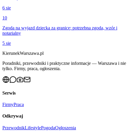
6 sie
10
Zgoda na wyjazd dziecka za granicę: potrzebna zgoda, wzór i
notarialny
5 sie
KierunekWarszawa.pl
Poradniki, przewodniki i praktyczne informacje — Warszawa i nie
tylko. Firmy, praca, ogłoszenia.
Serwis
Firmy
Praca
Odkrywaj
Przewodnik
Lifestyle
Pogoda
Ogłoszenia