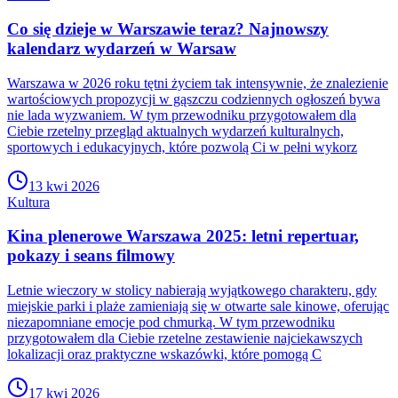
Co się dzieje w Warszawie teraz? Najnowszy
kalendarz wydarzeń w Warsaw
Warszawa w 2026 roku tętni życiem tak intensywnie, że znalezienie
wartościowych propozycji w gąszczu codziennych ogłoszeń bywa
nie lada wyzwaniem. W tym przewodniku przygotowałem dla
Ciebie rzetelny przegląd aktualnych wydarzeń kulturalnych,
sportowych i edukacyjnych, które pozwolą Ci w pełni wykorz
13 kwi 2026
Kultura
Kina plenerowe Warszawa 2025: letni repertuar,
pokazy i seans filmowy
Letnie wieczory w stolicy nabierają wyjątkowego charakteru, gdy
miejskie parki i plaże zamieniają się w otwarte sale kinowe, oferując
niezapomniane emocje pod chmurką. W tym przewodniku
przygotowałem dla Ciebie rzetelne zestawienie najciekawszych
lokalizacji oraz praktyczne wskazówki, które pomogą C
17 kwi 2026