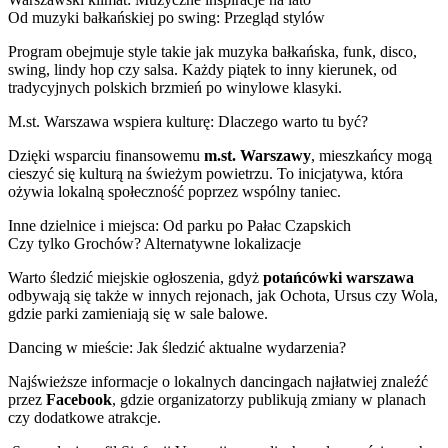
Od muzyki bałkańskiej po swing: Przegląd stylów
Program obejmuje style takie jak muzyka bałkańska, funk, disco,
swing, lindy hop czy salsa. Każdy piątek to inny kierunek, od
tradycyjnych polskich brzmień po winylowe klasyki.
M.st. Warszawa wspiera kulturę: Dlaczego warto tu być?
Dzięki wsparciu finansowemu
m.st. Warszawy
, mieszkańcy mogą
cieszyć się kulturą na świeżym powietrzu. To inicjatywa, która
ożywia lokalną społeczność poprzez wspólny taniec.
Inne dzielnice i miejsca: Od parku po Pałac Czapskich
Czy tylko Grochów? Alternatywne lokalizacje
Warto śledzić miejskie ogłoszenia, gdyż
potańcówki warszawa
odbywają się także w innych rejonach, jak Ochota, Ursus czy Wola,
gdzie parki zamieniają się w sale balowe.
Dancing w mieście: Jak śledzić aktualne wydarzenia?
Najświeższe informacje o lokalnych dancingach najłatwiej znaleźć
przez
Facebook
, gdzie organizatorzy publikują zmiany w planach
czy dodatkowe atrakcje.