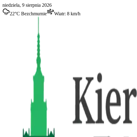
niedziela, 9 sierpnia 2026
22
°C
Bezchmurnie
Wiatr:
8
km/h