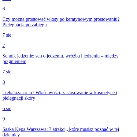
6
Czy można prostować włosy po keratynowym prostowaniu?
Pielęgnacja po zabiegu
7 sie
7
Sennik jedzenie: sen o jedzeniu, wróżba i jedzeniu – między
pragnieniem
7 sie
8
Trehaloza co to? Właściwości, zastosowanie w kosmetyce i
pielęgnacji skóry
6 sie
9
Saska Kępa Warszawa: 7 atrakcji, które musisz poznać w tej
dzielnicy