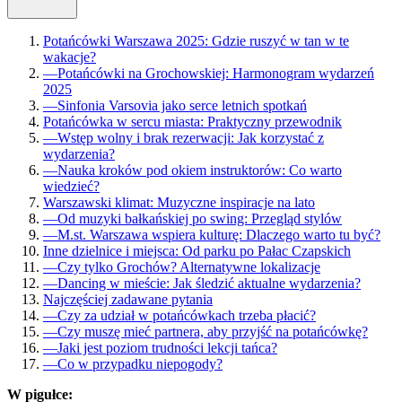
Potańcówki Warszawa 2025: Gdzie ruszyć w tan w te
wakacje?
—
Potańcówki na Grochowskiej: Harmonogram wydarzeń
2025
—
Sinfonia Varsovia jako serce letnich spotkań
Potańcówka w sercu miasta: Praktyczny przewodnik
—
Wstęp wolny i brak rezerwacji: Jak korzystać z
wydarzenia?
—
Nauka kroków pod okiem instruktorów: Co warto
wiedzieć?
Warszawski klimat: Muzyczne inspiracje na lato
—
Od muzyki bałkańskiej po swing: Przegląd stylów
—
M.st. Warszawa wspiera kulturę: Dlaczego warto tu być?
Inne dzielnice i miejsca: Od parku po Pałac Czapskich
—
Czy tylko Grochów? Alternatywne lokalizacje
—
Dancing w mieście: Jak śledzić aktualne wydarzenia?
Najczęściej zadawane pytania
—
Czy za udział w potańcówkach trzeba płacić?
—
Czy muszę mieć partnera, aby przyjść na potańcówkę?
—
Jaki jest poziom trudności lekcji tańca?
—
Co w przypadku niepogody?
W pigułce: