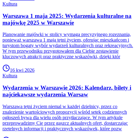
Kultura
Warszawa 1 maja 2025: Wydarzenia kulturalne na
majówkę 2025 w Warszawie
Planowanie majówki w stolicy wymaga precyzyjnego rozeznania,
ponieważ warszawa 1 maja tętni życiem, oferując mieszkańcom i
turystom bogaty wybór wydarzeń kulturalnych oraz rekreacyjnych.
W tym przewodniku przygotowałem dla Ciebie zestawienie
kluczowych atrakcji oraz praktyczne wskazówki, dzięki któr
16 kwi 2026
Kultura
Wydarzenia w Warszawie 2026: Kalendarz, bilety i
najciekawsze wydarzenia Warsaw
Warszawa tętni życiem niemal w każdej dzielnicy, przez co
znalezienie wartościowych propozycji wśród setek codziennych
ogłoszeń bywa dla wielu osób przytłaczające. W tym artykule
przeprowadzimy Cię przez gąszcz aktualnych ofert, dostarczając
rzetelnych informacji i praktycznych wskazówek, które pozw