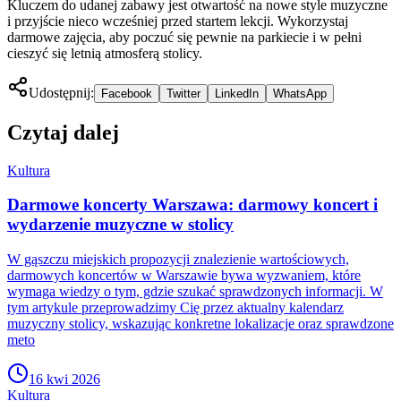
Kluczem do udanej zabawy jest otwartość na nowe style muzyczne
i przyjście nieco wcześniej przed startem lekcji. Wykorzystaj
darmowe zajęcia, aby poczuć się pewnie na parkiecie i w pełni
cieszyć się letnią atmosferą stolicy.
Udostępnij:
Facebook
Twitter
LinkedIn
WhatsApp
Czytaj dalej
Kultura
Darmowe koncerty Warszawa: darmowy koncert i
wydarzenie muzyczne w stolicy
W gąszczu miejskich propozycji znalezienie wartościowych,
darmowych koncertów w Warszawie bywa wyzwaniem, które
wymaga wiedzy o tym, gdzie szukać sprawdzonych informacji. W
tym artykule przeprowadzimy Cię przez aktualny kalendarz
muzyczny stolicy, wskazując konkretne lokalizacje oraz sprawdzone
meto
16 kwi 2026
Kultura