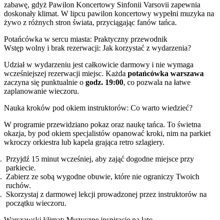
zabawę, gdyż Pawilon Koncertowy Sinfonii Varsovii zapewnia
doskonały klimat. W lipcu pawilon koncertowy wypełni muzyka na
żywo z różnych stron świata, przyciągając fanów tańca.
Potańcówka w sercu miasta: Praktyczny przewodnik
Wstęp wolny i brak rezerwacji: Jak korzystać z wydarzenia?
Udział w wydarzeniu jest całkowicie darmowy i nie wymaga
wcześniejszej rezerwacji miejsc. Każda
potańcówka warszawa
zaczyna się punktualnie o
godz. 19:00
, co pozwala na łatwe
zaplanowanie wieczoru.
Nauka kroków pod okiem instruktorów: Co warto wiedzieć?
W programie przewidziano pokaz oraz naukę tańca. To świetna
okazja, by pod okiem specjalistów opanować kroki, nim na parkiet
wkroczy orkiestra lub kapela grająca retro szlagiery.
Przyjdź 15 minut wcześniej, aby zająć dogodne miejsce przy
parkiecie.
Zabierz ze sobą wygodne obuwie, które nie ograniczy Twoich
ruchów.
Skorzystaj z darmowej lekcji prowadzonej przez instruktorów na
początku wieczoru.
Warszawski klimat: Muzyczne inspiracje na lato