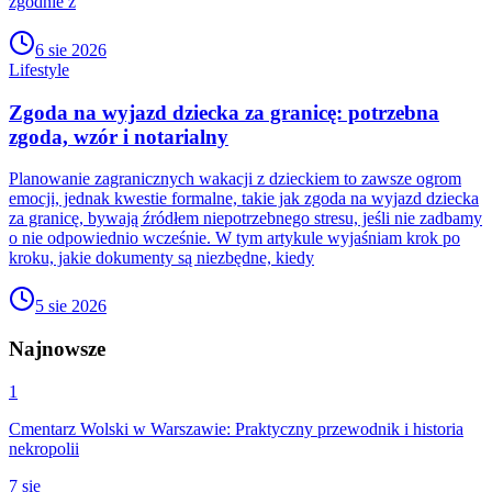
zgodnie z
6 sie 2026
Lifestyle
Zgoda na wyjazd dziecka za granicę: potrzebna
zgoda, wzór i notarialny
Planowanie zagranicznych wakacji z dzieckiem to zawsze ogrom
emocji, jednak kwestie formalne, takie jak zgoda na wyjazd dziecka
za granicę, bywają źródłem niepotrzebnego stresu, jeśli nie zadbamy
o nie odpowiednio wcześnie. W tym artykule wyjaśniam krok po
kroku, jakie dokumenty są niezbędne, kiedy
5 sie 2026
Najnowsze
1
Cmentarz Wolski w Warszawie: Praktyczny przewodnik i historia
nekropolii
7 sie