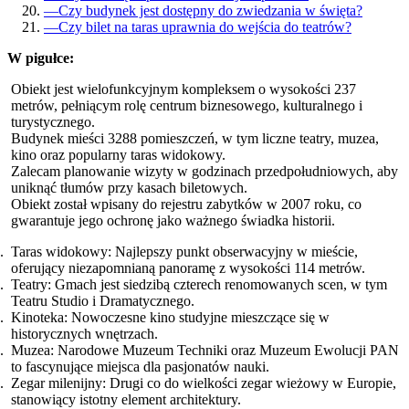
—
Czy budynek jest dostępny do zwiedzania w święta?
—
Czy bilet na taras uprawnia do wejścia do teatrów?
W pigułce:
Obiekt jest wielofunkcyjnym kompleksem o wysokości 237
metrów, pełniącym rolę centrum biznesowego, kulturalnego i
turystycznego.
Budynek mieści 3288 pomieszczeń, w tym liczne teatry, muzea,
kino oraz popularny taras widokowy.
Zalecam planowanie wizyty w godzinach przedpołudniowych, aby
uniknąć tłumów przy kasach biletowych.
Obiekt został wpisany do rejestru zabytków w 2007 roku, co
gwarantuje jego ochronę jako ważnego świadka historii.
Taras widokowy: Najlepszy punkt obserwacyjny w mieście,
oferujący niezapomnianą panoramę z wysokości 114 metrów.
Teatry: Gmach jest siedzibą czterech renomowanych scen, w tym
Teatru Studio i Dramatycznego.
Kinoteka: Nowoczesne kino studyjne mieszczące się w
historycznych wnętrzach.
Muzea: Narodowe Muzeum Techniki oraz Muzeum Ewolucji PAN
to fascynujące miejsca dla pasjonatów nauki.
Zegar milenijny: Drugi co do wielkości zegar wieżowy w Europie,
stanowiący istotny element architektury.