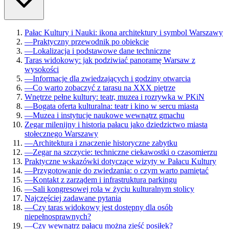
Pałac Kultury i Nauki: ikona architektury i symbol Warszawy
—
Praktyczny przewodnik po obiekcie
—
Lokalizacja i podstawowe dane techniczne
Taras widokowy: jak podziwiać panoramę Warsaw z
wysokości
—
Informacje dla zwiedzających i godziny otwarcia
—
Co warto zobaczyć z tarasu na XXX piętrze
Wnętrze pełne kultury: teatr, muzea i rozrywka w PKiN
—
Bogata oferta kulturalna: teatr i kino w sercu miasta
—
Muzea i instytucje naukowe wewnątrz gmachu
Zegar milenijny i historia pałacu jako dziedzictwo miasta
stołecznego Warszawy
—
Architektura i znaczenie historyczne zabytku
—
Zegar na szczycie: techniczne ciekawostki o czasomierzu
Praktyczne wskazówki dotyczące wizyty w Pałacu Kultury
—
Przygotowanie do zwiedzania: o czym warto pamiętać
—
Kontakt z zarządem i infrastruktura parkingu
—
Sali kongresowej rola w życiu kulturalnym stolicy
Najczęściej zadawane pytania
—
Czy taras widokowy jest dostępny dla osób
niepełnosprawnych?
—
Czy wewnątrz pałacu można zjeść posiłek?