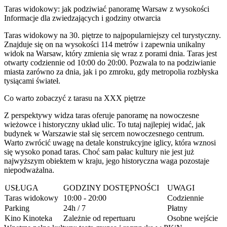
Taras widokowy: jak podziwiać panoramę Warsaw z wysokości
Informacje dla zwiedzających i godziny otwarcia
Taras widokowy na 30. piętrze to najpopularniejszy cel turystyczny.
Znajduje się on na wysokości 114 metrów i zapewnia unikalny
widok na Warsaw, który zmienia się wraz z porami dnia. Taras jest
otwarty codziennie od 10:00 do 20:00. Pozwala to na podziwianie
miasta zarówno za dnia, jak i po zmroku, gdy metropolia rozbłyska
tysiącami świateł.
Co warto zobaczyć z tarasu na XXX piętrze
Z perspektywy widza taras oferuje panoramę na nowoczesne
wieżowce i historyczny układ ulic. To tutaj najlepiej widać, jak
budynek w Warszawie stał się sercem nowoczesnego centrum.
Warto zwrócić uwagę na detale konstrukcyjne iglicy, która wznosi
się wysoko ponad taras. Choć sam pałac kultury nie jest już
najwyższym obiektem w kraju, jego historyczna waga pozostaje
niepodważalna.
USŁUGA
GODZINY DOSTĘPNOŚCI
UWAGI
Taras widokowy
10:00 - 20:00
Codziennie
Parking
24h / 7
Płatny
Kino Kinoteka
Zależnie od repertuaru
Osobne wejście