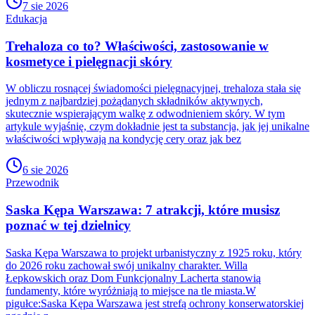
7 sie 2026
Edukacja
Trehaloza co to? Właściwości, zastosowanie w
kosmetyce i pielęgnacji skóry
W obliczu rosnącej świadomości pielęgnacyjnej, trehaloza stała się
jednym z najbardziej pożądanych składników aktywnych,
skutecznie wspierającym walkę z odwodnieniem skóry. W tym
artykule wyjaśnię, czym dokładnie jest ta substancja, jak jej unikalne
właściwości wpływają na kondycję cery oraz jak bez
6 sie 2026
Przewodnik
Saska Kępa Warszawa: 7 atrakcji, które musisz
poznać w tej dzielnicy
Saska Kępa Warszawa to projekt urbanistyczny z 1925 roku, który
do 2026 roku zachował swój unikalny charakter. Willa
Łepkowskich oraz Dom Funkcjonalny Lacherta stanowią
fundamenty, które wyróżniają to miejsce na tle miasta.W
pigułce:Saska Kępa Warszawa jest strefą ochrony konserwatorskiej