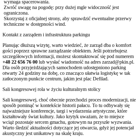
wymaga spacerowania.
Zwróć uwagę na pogodę: przy dużej mgle widoczność jest
ograniczona.
Skorzystaj z oficjalnej strony, aby sprawdzić ewentualne przerwy
techniczne w dostępności wind.
Kontakt z zarządem i infrastruktura parkingu
Planując dłuższą wizytę, warto wiedzieć, że zarząd dba o komfort
gości poprzez sprawne zarządzanie obiektem. Jeśli potrzebujesz
szczegółowych informacji, możesz skontaktować się pod numerem
+48 22 656 76 00
lub wysłać wiadomość na adres
zarzad@pkin.pl
.
Dla osób przyjeżdżających samochodem udostępniono parking
otwarty 24 godziny na dobę, co znacząco ułatwia logistykę w tak
zatłoczonym punkcie centrum, jakim jest plac Defilad.
Sali kongresowej rola w życiu kulturalnym stolicy
Sali kongresowej, choć obecnie przechodzi proces modernizacji, nie
sposób pominąć w kontekście historii pałacu. To tu odbywały się
najważniejsze konferencje, targi i wydarzenia artystyczne, które
kształtowały świat kultury. Jako krytyk uważam, że to miejsce
wciąż pozostaje sercem gmachu, gotowym na przyszłe wyzwania.
Warto śledzić aktualności dotyczące jej otwarcia, gdyż jej potencjał
akustyczny jest unikatowy na skalę kraju.