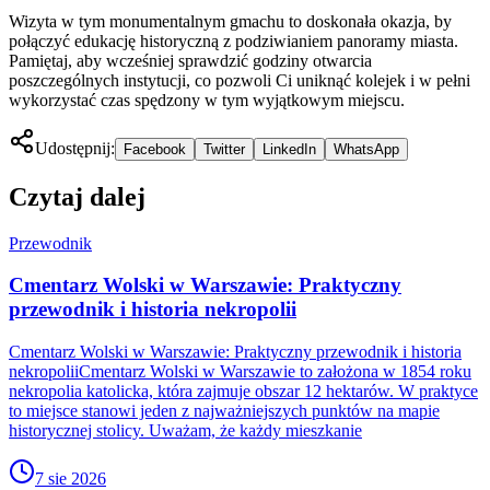
Wizyta w tym monumentalnym gmachu to doskonała okazja, by
połączyć edukację historyczną z podziwianiem panoramy miasta.
Pamiętaj, aby wcześniej sprawdzić godziny otwarcia
poszczególnych instytucji, co pozwoli Ci uniknąć kolejek i w pełni
wykorzystać czas spędzony w tym wyjątkowym miejscu.
Udostępnij:
Facebook
Twitter
LinkedIn
WhatsApp
Czytaj dalej
Przewodnik
Cmentarz Wolski w Warszawie: Praktyczny
przewodnik i historia nekropolii
Cmentarz Wolski w Warszawie: Praktyczny przewodnik i historia
nekropoliiCmentarz Wolski w Warszawie to założona w 1854 roku
nekropolia katolicka, która zajmuje obszar 12 hektarów. W praktyce
to miejsce stanowi jeden z najważniejszych punktów na mapie
historycznej stolicy. Uważam, że każdy mieszkanie
7 sie 2026