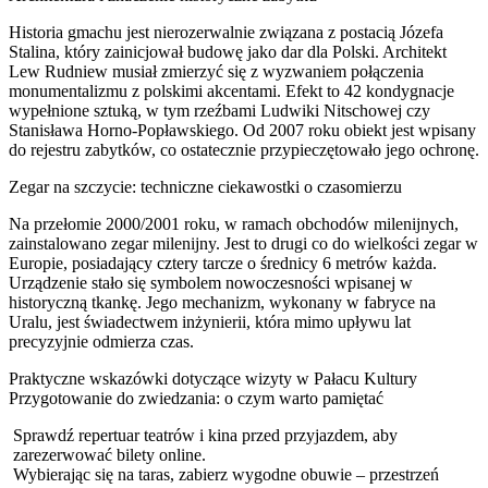
Historia gmachu jest nierozerwalnie związana z postacią Józefa
Stalina, który zainicjował budowę jako dar dla Polski. Architekt
Lew Rudniew musiał zmierzyć się z wyzwaniem połączenia
monumentalizmu z polskimi akcentami. Efekt to 42 kondygnacje
wypełnione sztuką, w tym rzeźbami Ludwiki Nitschowej czy
Stanisława Horno-Popławskiego. Od 2007 roku obiekt jest wpisany
do rejestru zabytków, co ostatecznie przypieczętowało jego ochronę.
Zegar na szczycie: techniczne ciekawostki o czasomierzu
Na przełomie 2000/2001 roku, w ramach obchodów milenijnych,
zainstalowano zegar milenijny. Jest to drugi co do wielkości zegar w
Europie, posiadający cztery tarcze o średnicy 6 metrów każda.
Urządzenie stało się symbolem nowoczesności wpisanej w
historyczną tkankę. Jego mechanizm, wykonany w fabryce na
Uralu, jest świadectwem inżynierii, która mimo upływu lat
precyzyjnie odmierza czas.
Praktyczne wskazówki dotyczące wizyty w Pałacu Kultury
Przygotowanie do zwiedzania: o czym warto pamiętać
Sprawdź repertuar teatrów i kina przed przyjazdem, aby
zarezerwować bilety online.
Wybierając się na taras, zabierz wygodne obuwie – przestrzeń