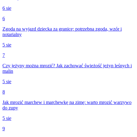
6 sie
6
Zgoda na wyjazd dziecka za granicę: potrzebna zgoda, wzór i
notarialny
5 sie
7
Czy jeżyny można mrozić? Jak zachować świeżość jeżyn leśnych i
malin
5 sie
8
Jak mrozić marchew i marchewkę na zimę: warto mrozić warzywo
do zupy
5 sie
9