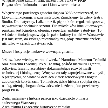
Wnętrze pełne kultury: teatr, muzea i rozrywka w PKiN
Bogata oferta kulturalna: teatr i kino w sercu miasta
Wnętrze tego potężnego gmachu skrywa 3288 pomieszczeń, w
których funkcjonują ważne instytucje. Znajdziemy tu cztery teatry:
Studio, Dramatyczny, Lalka oraz 6. piętro, które regularnie goszczą
najważniejsze spektakle sezonu. Dla miłośników kina kluczowym
punktem jest Kinoteka, oferująca repertuar ambitny i studyjny. To
właśnie te funkcje sprawiają, że pałac kultury i nauki w Warszawie
jest miejscem, do którego mieszkańcy zaglądają znacznie częściej
niż tylko w celach turystycznych.
Muzea i instytucje naukowe wewnątrz gmachu
Jeśli szukasz wiedzy, warto odwiedzić Narodowe Muzeum Techniki
oraz Muzeum Ewolucji PAN. To tutaj, pośród marmuru i granitu,
odkryjesz fascynujące zbiory dokumentujące rozwój myśli
technicznej i biologicznej. Wnętrza zostały zaprojektowane z myślą
o przepychu, co widać w detalach klatek schodowych i bogato
zdobionych korytarzach. To miejsce, gdzie historia spotyka się z
nauką, oferując bogate doświadczenie każdemu, kto przekroczy
progi PKiN.
Zegar milenijny i historia pałacu jako dziedzictwo miasta
stołecznego Warszawy
Architektura i znaczenie historyczne zabytku