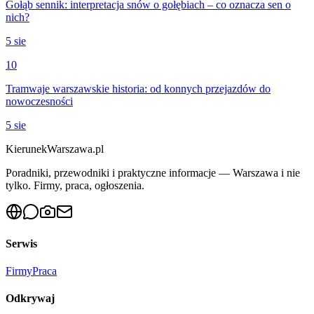
Gołąb sennik: interpretacja snów o gołębiach – co oznacza sen o
nich?
5 sie
10
Tramwaje warszawskie historia: od konnych przejazdów do
nowoczesności
5 sie
KierunekWarszawa.pl
Poradniki, przewodniki i praktyczne informacje — Warszawa i nie
tylko. Firmy, praca, ogłoszenia.
Serwis
Firmy
Praca
Odkrywaj