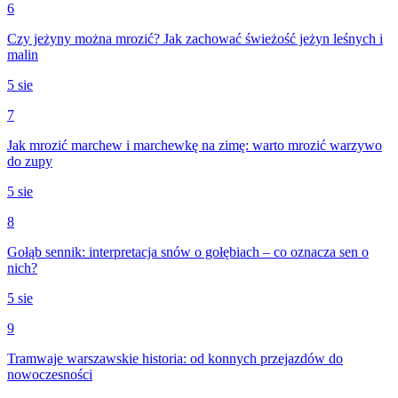
6
Czy jeżyny można mrozić? Jak zachować świeżość jeżyn leśnych i
malin
5 sie
7
Jak mrozić marchew i marchewkę na zimę: warto mrozić warzywo
do zupy
5 sie
8
Gołąb sennik: interpretacja snów o gołębiach – co oznacza sen o
nich?
5 sie
9
Tramwaje warszawskie historia: od konnych przejazdów do
nowoczesności