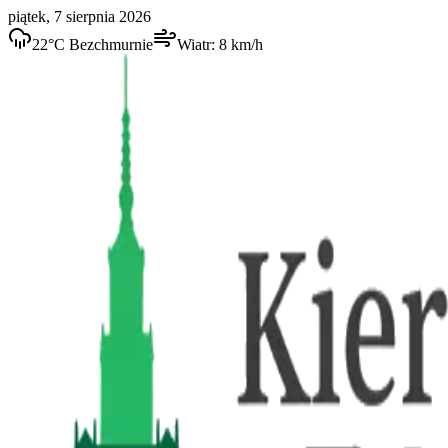
piątek, 7 sierpnia 2026
22
°C
Bezchmurnie
Wiatr:
8
km/h