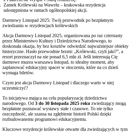
Zamek Królewski na Wawelu – krakowska rezydencja
udostępniona w ramach ogólnopolskiej akcji.
Darmowy Listopad 2025: Twój przewodnik po bezpłatnym
zwiedzaniu w rezydencjach królewskich
Akcja Darmowy Listopad 2025, organizowana po raz czternasty
przez Ministerstwo Kultury i Dziedzictwa Narodowego, to
doskonała okazja, by bez kosztów odwiedzić najważniejsze obiekty
historyczne. Hasło przewodnie brzmi: „Królewski, czyli jaki?”, a
resort przeznaczył na nie ponad 6,5 mln zł. Jeśli interesują Cię
darmowe muzea warszawa listopad, to idealny moment, aby
zaplanować edukacyjny spacer w otoczeniu, które na co dzień
wymaga biletów.
Czym jest akcja Darmowy Listopad i dlaczego warto w niej
uczestniczyć?
To inicjatywa mająca na celu popularyzację dziedzictwa
narodowego. Od
3 do 30 listopada 2025 roku
zwiedzający mogą
bezpłatnie poznawać wystawy stałe i czasowe. To nie tylko
oszczędność, ale szansa na zgłębienie historii Polski dzięki
rozbudowanemu programowi edukacyjnemu.
Kluczowe rezydencje królewskie otwarte dla zwiedzających w tym