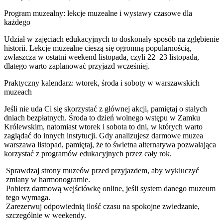
Program muzealny: lekcje muzealne i wystawy czasowe dla
każdego
Udział w zajęciach edukacyjnych to doskonały sposób na zgłębienie
historii. Lekcje muzealne cieszą się ogromną popularnością,
zwłaszcza w ostatni weekend listopada, czyli 22–23 listopada,
dlatego warto zaplanować przyjazd wcześniej.
Praktyczny kalendarz: wtorek, środa i soboty w warszawskich
muzeach
Jeśli nie uda Ci się skorzystać z głównej akcji, pamiętaj o stałych
dniach bezpłatnych. Środa to dzień wolnego wstępu w Zamku
Królewskim, natomiast wtorek i sobota to dni, w których warto
zaglądać do innych instytucji. Gdy analizujesz darmowe muzea
warszawa listopad, pamiętaj, że to świetna alternatywa pozwalająca
korzystać z programów edukacyjnych przez cały rok.
Sprawdzaj strony muzeów przed przyjazdem, aby wykluczyć
zmiany w harmonogramie.
Pobierz darmową wejściówkę online, jeśli system danego muzeum
tego wymaga.
Zarezerwuj odpowiednią ilość czasu na spokojne zwiedzanie,
szczególnie w weekendy.