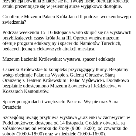
rezydencja powinna znaleźć się na Twojej liście, oferując kolekcje
sztuki prezentujące się w jesiennej aurze wyjątkowo dostojnie.
Co oferuje Muzeum Pałacu Króla Jana III podczas weekendowego
zwiedzania?
Podczas weekendu 15–16 listopada warto skupić się na wystawach
przybliżających czasy króla Jana III. Oprócz wnętrz muzeum
oferuje program edukacyjny i spacer do Namiotów Tureckich,
będących jedną z ciekawszych atrakcji miesiąca.
Muzeum Łazienki Królewskie: wystawa, spacer i edukacja
Łazienki Królewskie to kompleks przyciągający tłumy. Bezpłatny
wstęp obejmuje Pałac na Wyspie z Galerią Obrazów, Starą
Oranżerię z Teatrem Królewskim i Pałac Myślewicki. Dodatkowo
bezpłatnie udostępniono Muzeum Łowiectwa i Jeździectwa w
Koszarach Kantonistów.
Spacer po ogrodach i wnętrzach: Pałac na Wyspie oraz Stara
Oranżeria
Szczególną uwagę przykuwa wystawa „Łazienki w zachwycie” w
Podchorążówce, dostępna od 14 listopada. Godziny otwarcia są
zróżnicowane: od wtorku do środy (9:00–16:00), od czwartku do
soboty (10:00–18:00) oraz w niedziele (10:00–16:00).