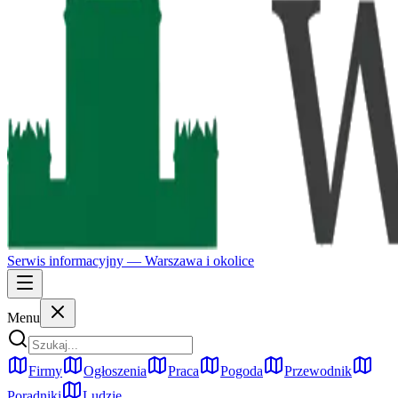
Serwis informacyjny —
Warszawa
i okolice
Menu
Firmy
Ogłoszenia
Praca
Pogoda
Przewodnik
Poradniki
Ludzie