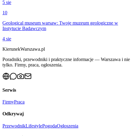
5 sie
10
Geological museum warsaw: Twoje muzeum geologiczne w
Instytucie Badawczym
4 sie
KierunekWarszawa.pl
Poradniki, przewodniki i praktyczne informacje — Warszawa i nie
tylko. Firmy, praca, ogłoszenia.
Serwis
Firmy
Praca
Odkrywaj
Przewodnik
Lifestyle
Pogoda
Ogłoszenia