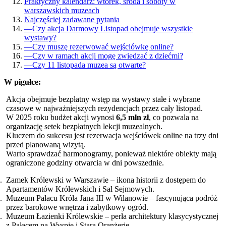
Praktyczny kalendarz: wtorek, środa i soboty w
warszawskich muzeach
Najczęściej zadawane pytania
—
Czy akcja Darmowy Listopad obejmuje wszystkie
wystawy?
—
Czy muszę rezerwować wejściówkę online?
—
Czy w ramach akcji mogę zwiedzać z dziećmi?
—
Czy 11 listopada muzea są otwarte?
W pigułce:
Akcja obejmuje bezpłatny wstęp na wystawy stałe i wybrane
czasowe w najważniejszych rezydencjach przez cały listopad.
W 2025 roku budżet akcji wynosi
6,5 mln zł
, co pozwala na
organizację setek bezpłatnych lekcji muzealnych.
Kluczem do sukcesu jest rezerwacja wejściówek online na trzy dni
przed planowaną wizytą.
Warto sprawdzać harmonogramy, ponieważ niektóre obiekty mają
ograniczone godziny otwarcia w dni powszednie.
Zamek Królewski w Warszawie – ikona historii z dostępem do
Apartamentów Królewskich i Sal Sejmowych.
Muzeum Pałacu Króla Jana III w Wilanowie – fascynująca podróż
przez barokowe wnętrza i zabytkowy ogród.
Muzeum Łazienki Królewskie – perła architektury klasycystycznej
z Pałacem na Wyspie i Starą Oranżerię.