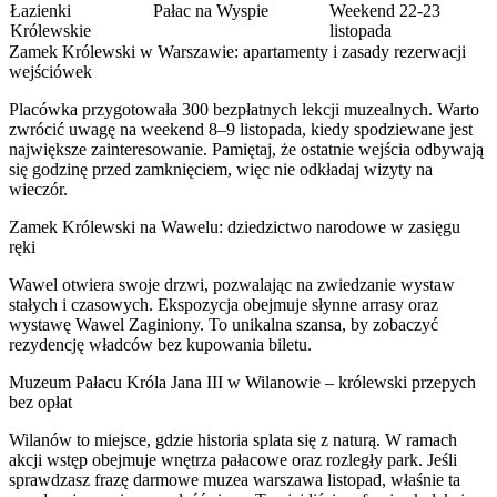
Łazienki
Pałac na Wyspie
Weekend 22-23
Królewskie
listopada
Zamek Królewski w Warszawie: apartamenty i zasady rezerwacji
wejściówek
Placówka przygotowała 300 bezpłatnych lekcji muzealnych. Warto
zwrócić uwagę na weekend 8–9 listopada, kiedy spodziewane jest
największe zainteresowanie. Pamiętaj, że ostatnie wejścia odbywają
się godzinę przed zamknięciem, więc nie odkładaj wizyty na
wieczór.
Zamek Królewski na Wawelu: dziedzictwo narodowe w zasięgu
ręki
Wawel otwiera swoje drzwi, pozwalając na zwiedzanie wystaw
stałych i czasowych. Ekspozycja obejmuje słynne arrasy oraz
wystawę Wawel Zaginiony. To unikalna szansa, by zobaczyć
rezydencję władców bez kupowania biletu.
Muzeum Pałacu Króla Jana III w Wilanowie – królewski przepych
bez opłat
Wilanów to miejsce, gdzie historia splata się z naturą. W ramach
akcji wstęp obejmuje wnętrza pałacowe oraz rozległy park. Jeśli
sprawdzasz frazę darmowe muzea warszawa listopad, właśnie ta