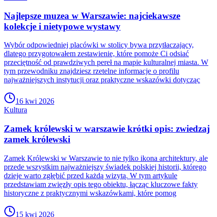
Najlepsze muzea w Warszawie: najciekawsze
kolekcje i nietypowe wystawy
Wybór odpowiedniej placówki w stolicy bywa przytłaczający,
dlatego przygotowałem zestawienie, które pomoże Ci odsiać
przeciętność od prawdziwych pereł na mapie kulturalnej miasta. W
tym przewodniku znajdziesz rzetelne informacje o profilu
najważniejszych instytucji oraz praktyczne wskazówki dotycząc
16 kwi 2026
Kultura
Zamek królewski w warszawie krótki opis: zwiedzaj
zamek królewski
Zamek Królewski w Warszawie to nie tylko ikona architektury, ale
przede wszystkim najważniejszy świadek polskiej historii, którego
dzieje warto zgłębić przed każdą wizytą. W tym artykule
przedstawiam zwięzły opis tego obiektu, łącząc kluczowe fakty
historyczne z praktycznymi wskazówkami, które pomog
15 kwi 2026