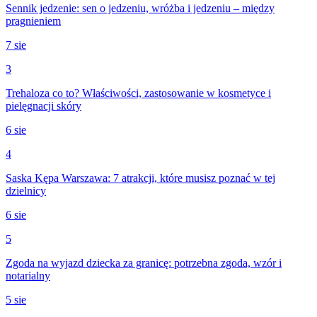
Sennik jedzenie: sen o jedzeniu, wróżba i jedzeniu – między
pragnieniem
7 sie
3
Trehaloza co to? Właściwości, zastosowanie w kosmetyce i
pielęgnacji skóry
6 sie
4
Saska Kępa Warszawa: 7 atrakcji, które musisz poznać w tej
dzielnicy
6 sie
5
Zgoda na wyjazd dziecka za granicę: potrzebna zgoda, wzór i
notarialny
5 sie