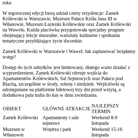
roku
W tegorocznej edycji biorą udział cztery rezydencje: Zamek
Królewski w Warszawie, Muzeum Pałacu Króla Jana III w
Wilanowie, Muzeum Łazienki Królewskie oraz Zamek Królewski
na Wawelu. Każda placówka przygotowała specjalny program
obejmujący lekcje muzealne, warsztaty kulinarne i spotkania
tematyczne przybliżające życie dworskie.
Zamek Królewski w Warszawie i Wawel: Jak zaplanować bezpłatny
wstęp?
Dostęp do tych zabytków jest limitowany, dlatego warto działać z
wyprzedzeniem. Zamek Królewski oferuje wejścia do
Apartamentów Królewskich, Sal Sejmowych oraz Pałacu pod
Blachą, szczególnie w środy, soboty i niedziele. Wejściówki są
udostępniane na platformie biletowej trzy dni przed wizytą, a
dodatkowa pula trafia do kas w dniu zwiedzania.
NAJLEPSZY
OBIEKT
GŁÓWNE ATRAKCJE
TERMIN
Zamek Królewski
Apartamenty i sale
Weekend 8-9
sejmowe
listopada
Muzeum w
Wnętrza i park
Weekend 15-16
Wilanowie
listopada