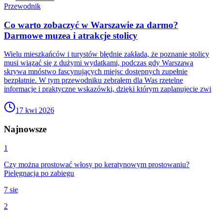
Przewodnik
Co warto zobaczyć w Warszawie za darmo?
Darmowe muzea i atrakcje stolicy
Wielu mieszkańców i turystów błędnie zakłada, że poznanie stolicy
musi wiązać się z dużymi wydatkami, podczas gdy Warszawa
skrywa mnóstwo fascynujących miejsc dostępnych zupełnie
bezpłatnie. W tym przewodniku zebrałem dla Was rzetelne
informacje i praktyczne wskazówki, dzięki którym zaplanujecie zwi
17 kwi 2026
Najnowsze
1
Czy można prostować włosy po keratynowym prostowaniu?
Pielęgnacja po zabiegu
7 sie
2