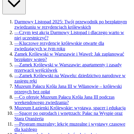
Darmowy Listopad 2025: Twój przewodnik po bezpłatnym
zwiedzaniu w rezydencjach królewskich
—
Czym jest akcja Darmowy Listopad i dlaczego warto w
niej uczestniczyć?
—
Kluczowe rezydencje królewskie otwarte dla
zwiedzających w tym roku
Zamek Królewski w Warszawie i Wawel: Jak zaplanować
bezpłatny wstęp?
—
Zamek Królewski w Warszawie: apartamenty i zasady
rezerwacji wejściówek
—
Zamek Królewski na Wawelu: dziedzictwo narodowe w
zasięgu ręki
Muzeum Pałacu Króla Jana III w Wilanowie – królewski
przepych bez opłat
—
Co oferuje Muzeum Pałacu Króla Jana III podczas
weekendowego zwiedzania?
Muzeum Łazienki Królewskie: wystawa, spacer i edukacja
—
Spacer po ogrodach i wnętrzach: Pałac na Wyspie oraz
Stara Oranżeria
—
Program muzealny: lekcje muzealne i wystawy czasowe
dla każdego