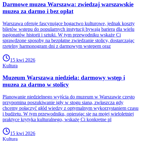
Darmowe muzea Warszawa: zwiedzaj warszawskie
muzea za darmo i bez opłat
Warszawa oferuje fascynujące bogactwo kulturowe, jednak koszty
biletów wstępu do popularnych instytucji bywają barierą dla wielu
pasjonatów historii i sztuki. W tym przewodniku wskażę Ci
sprawdzone sposoby na bezpłatne zwiedzanie stolicy, dostarczając
rzetelny harmonogram dni z darmowym wstępem oraz
15 kwi 2026
Kultura
Muzeum Warszawa niedziela: darmowy wstęp i
muzea za darmo w stolicy
Planowanie niedzielnego wyjścia do muzeum w Warszawie często
przypomina poszukiwanie igły w stogu siana, zwłaszcza gdy
chcemy połączyć głód wiedzy z optymalnym wykorzystaniem czasu
i budżetu. W tym przewodniku, opierając się na mojej wieloletniej
praktyce krytyka kulturalnego, wskażę Ci konkretne pl
15 kwi 2026
Kultura