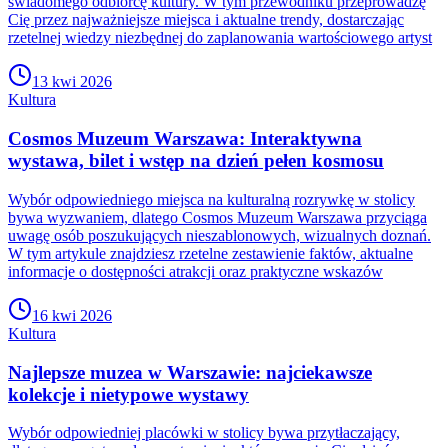
świadomego odbiorcę kultury. W tym przewodniku przeprowadzę
Cię przez najważniejsze miejsca i aktualne trendy, dostarczając
rzetelnej wiedzy niezbędnej do zaplanowania wartościowego artyst
13 kwi 2026
Kultura
Cosmos Muzeum Warszawa: Interaktywna
wystawa, bilet i wstęp na dzień pełen kosmosu
Wybór odpowiedniego miejsca na kulturalną rozrywkę w stolicy
bywa wyzwaniem, dlatego Cosmos Muzeum Warszawa przyciąga
uwagę osób poszukujących nieszablonowych, wizualnych doznań.
W tym artykule znajdziesz rzetelne zestawienie faktów, aktualne
informacje o dostępności atrakcji oraz praktyczne wskazów
16 kwi 2026
Kultura
Najlepsze muzea w Warszawie: najciekawsze
kolekcje i nietypowe wystawy
Wybór odpowiedniej placówki w stolicy bywa przytłaczający,