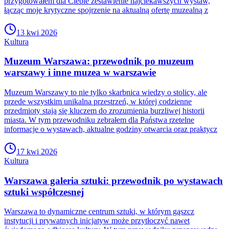
przygotowałem dla Ciebie zestawienie najciekawszych wystaw,
łącząc moje krytyczne spojrzenie na aktualną ofertę muzealną z
13 kwi 2026
Kultura
Muzeum Warszawa: przewodnik po muzeum
warszawy i inne muzea w warszawie
Muzeum Warszawy to nie tylko skarbnica wiedzy o stolicy, ale
przede wszystkim unikalna przestrzeń, w której codzienne
przedmioty stają się kluczem do zrozumienia burzliwej historii
miasta. W tym przewodniku zebrałem dla Państwa rzetelne
informacje o wystawach, aktualne godziny otwarcia oraz praktycz
17 kwi 2026
Kultura
Warszawa galeria sztuki: przewodnik po wystawach
sztuki współczesnej
Warszawa to dynamiczne centrum sztuki, w którym gąszcz
instytucji i prywatnych inicjatyw może przytłoczyć nawet