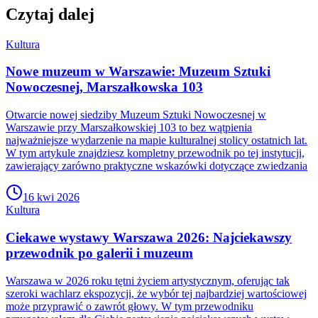
Czytaj dalej
Kultura
Nowe muzeum w Warszawie: Muzeum Sztuki
Nowoczesnej, Marszałkowska 103
Otwarcie nowej siedziby Muzeum Sztuki Nowoczesnej w
Warszawie przy Marszałkowskiej 103 to bez wątpienia
najważniejsze wydarzenie na mapie kulturalnej stolicy ostatnich lat.
W tym artykule znajdziesz kompletny przewodnik po tej instytucji,
zawierający zarówno praktyczne wskazówki dotyczące zwiedzania
16 kwi 2026
Kultura
Ciekawe wystawy Warszawa 2026: Najciekawszy
przewodnik po galerii i muzeum
Warszawa w 2026 roku tętni życiem artystycznym, oferując tak
szeroki wachlarz ekspozycji, że wybór tej najbardziej wartościowej
może przyprawić o zawrót głowy. W tym przewodniku