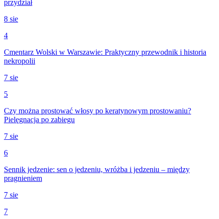
przydział
8 sie
4
Cmentarz Wolski w Warszawie: Praktyczny przewodnik i historia
nekropolii
7 sie
5
Czy można prostować włosy po keratynowym prostowaniu?
Pielęgnacja po zabiegu
7 sie
6
Sennik jedzenie: sen o jedzeniu, wróżba i jedzeniu – między
pragnieniem
7 sie
7