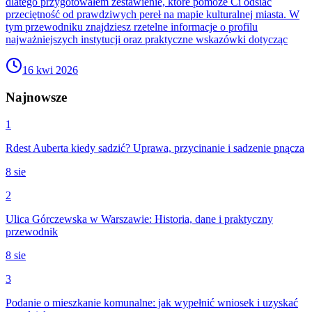
dlatego przygotowałem zestawienie, które pomoże Ci odsiać
przeciętność od prawdziwych pereł na mapie kulturalnej miasta. W
tym przewodniku znajdziesz rzetelne informacje o profilu
najważniejszych instytucji oraz praktyczne wskazówki dotycząc
16 kwi 2026
Najnowsze
1
Rdest Auberta kiedy sadzić? Uprawa, przycinanie i sadzenie pnącza
8 sie
2
Ulica Górczewska w Warszawie: Historia, dane i praktyczny
przewodnik
8 sie
3
Podanie o mieszkanie komunalne: jak wypełnić wniosek i uzyskać