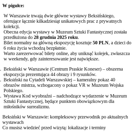
W pigułce:
W Warszawie trwają dwie główne wystawy Beksińskiego,
oferujące łącznie kilkadziesiąt unikatowych prac z prywatnych
kolekcji.
Obecna edycja wystawy w Muzeum Sztuki Fantastycznej została
przedłużona do
28 grudnia 2025 roku
.
Bilet normalny na główną ekspozycję kosztuje
50 PLN
, a dzieci do
6 roku życia wchodzą bezpłatnie.
Warto zarezerwować bilety online, aby uniknąć kolejek, zwłaszcza
w weekendy, gdy zainteresowanie jest największe.
Beksiński w Warszawie (Centrum Praskie Koneser) – obszerna
ekspozycja prezentująca 44 obrazy i 9 rysunków.
Beksiński na Cytadeli Warszawskiej – kameralny pokaz 40
obrazów mistrza, wzbogacony o pokaz VR w Muzeum Wojska
Polskiego.
Wystawa Kod wyobraźni – nadchodzące wydarzenie w Muzeum
Sztuki Fantastycznej, będące punktem obowiązkowym dla
miłośników surrealizmu.
Beksiński w Warszawie: kompleksowy przewodnik po aktualnych
wystawach
Co musisz wiedzieć przed wizytą: lokalizacje i terminy