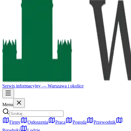
Serwis informacyjny —
Warszawa
i okolice
Menu
Firmy
Ogłoszenia
Praca
Pogoda
Przewodnik
Poradniki
Ludzie