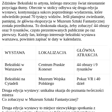
Zdzisław Beksiński to artysta, którego mroczny świat nieustannie
przyciąga tłumy. Obecnie w stolicy odbywa się druga edycja
wystawy, kontynuująca sukces poprzedniego wydarzenia, które
odwiedziło ponad 70 tysięcy widzów. Jeśli planujesz zwiedzanie,
pamiętaj, że główna ekspozycja w Muzeum Sztuki Fantastycznej
została przedłużona. To doskonała okazja, żeby zobaczyć 44 obrazy
oraz 9 rysunków, często prezentowanych publicznie po raz
pierwszy. Każdy fan, którego interesuje beksiński wystawa
warszawa, powinien zapisać te daty w kalendarzu.
GŁÓWNA
WYSTAWA
LOKALIZACJA
ATRAKCJA
Beksiński w
Centrum Praskie
44 obrazy i 9
Warszawie
Koneser
rysunków
Beksiński na
Muzeum Wojska
Pokaz VR i 40
Cytadeli
Polskiego
dzieł
Druga edycja wystawy: unikalna okazja do poznania twórczości
mistrza
Co zobaczysz w Muzeum Sztuki Fantastycznej?
Druga edycja wystawy to miejsce niezwykłego spotkania z