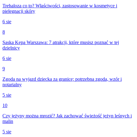
Trehaloza co to? Właściwości, zastosowanie w kosmetyce i
pielęgnacji skóry
6 sie
8
Saska Kępa Warszawa: 7 atrakcji, które musisz poznać w tej
dzielnicy
6 sie
9
Zgoda na wyjazd dziecka za granicę: potrzebna zgoda, wzór i
notarialny
5 sie
10
Czy jeżyny można mrozić? Jak zachować świeżość jeżyn leśnych i
malin
5 sie