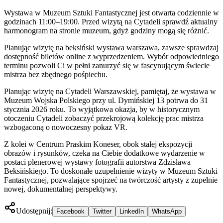
Wystawa w Muzeum Sztuki Fantastycznej jest otwarta codziennie w
godzinach 11:00–19:00. Przed wizytą na Cytadeli sprawdź aktualny
harmonogram na stronie muzeum, gdyż godziny mogą się różnić.
Planując wizytę na beksiński wystawa warszawa, zawsze sprawdzaj
dostępność biletów online z wyprzedzeniem. Wybór odpowiedniego
terminu pozwoli Ci w pełni zanurzyć się w fascynującym świecie
mistrza bez zbędnego pośpiechu.
Planując wizytę na Cytadeli Warszawskiej, pamiętaj, że wystawa w
Muzeum Wojska Polskiego przy ul. Dymińskiej 13 potrwa do 31
stycznia 2026 roku. To wyjątkowa okazja, by w historycznym
otoczeniu Cytadeli zobaczyć przekrojową kolekcję prac mistrza
wzbogaconą o nowoczesny pokaz VR.
Z kolei w Centrum Praskim Koneser, obok stałej ekspozycji
obrazów i rysunków, czeka na Ciebie dodatkowe wydarzenie w
postaci plenerowej wystawy fotografii autorstwa Zdzisława
Beksińskiego. To doskonałe uzupełnienie wizyty w Muzeum Sztuki
Fantastycznej, pozwalające spojrzeć na twórczość artysty z zupełnie
nowej, dokumentalnej perspektywy.
Udostępnij:
Facebook
Twitter
LinkedIn
WhatsApp