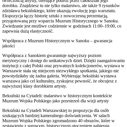
twórczością artysty, oferujące podróż przez całokształt jego
dorobku. Znajdziesz tu nie tylko malarstwo, ale także 9 rysunków
zdzisława beksińskiego, które ukazują ewolucję jego warsztatu.
Ekspozycja łączy historię sztuki z nowoczesną prezentacją,
przygotowaną przy wsparciu Muzeum Historycznego w Sanoku.
Zwiedzanie jest możliwe codziennie w godzinach 11:00–19:00, co
zapewnia dużą elastyczność.
Współpraca z Muzeum Historycznym w Sanoku – gwarancja
jakości
Współpraca z Sanokiem gwarantuje najwyższy poziom
merytoryczny i dostęp do unikatowych dzieł. Dzięki zaangażowaniu
instytucji z całej Polski oraz prywatnych kolekcjonerów, wystawa w
Warszawie stała się miejscem niezwykłego spotkania, jakiego nie
powstydziłaby się żadna galeria. Wybierając beksiński wystawa
warszawa jako cel kulturalny, zyskujesz pewność, że obcujesz z
najwyższej klasy dorobkiem artysty.
Beksiński na Cytadeli: malarstwo w historycznym kontekście
Muzeum Wojska Polskiego jako przestrzeń dla wizji artysty
Beksiński na Cytadeli Warszawskiej to propozycja dla osób
szukających bardziej kameralnego doświadczenia. W salach
Muzeum Wojska Polskiego zgromadzono 40 obrazów, które w
zestawieniu z surowym, historycznym otoczeniem nabierają