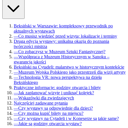
Beksiński w Warszawie: kompleksowy przewodnik po
aktualnych wystawach
—
Co musisz wiedzieć przed wizytą: lokalizacje i terminy
Druga edycja wystawy: unikalna okazja do poznania
twórczości mistrza
—
Co zobaczysz w Muzeum Sztuki Fantastycznej?
—
Współpraca z Muzeum Historycznym w Sanoku –
gwarancja jakości
Beksiński na Cytadeli: malarstwo w historycznym kontekście
—
Muzeum Wojska Polskiego jako przestrzeń dla wizji artysty
—
Technologia VR: nowa perspektywa na dzieła
Beksińskiego
Praktyczne informacje: godziny otwarcia i bilety
—
Jak zaplanować wizytę i uniknąć kolejek?
—
Wskazówki dla zwiedzających
Najczęściej zadawane pytania
—
Czy wystawy są odpowiednie dla dzieci?
—
Czy można kupić bilety na miejscu?
—
Czy wystawy na Cytadeli i w Koneserze są takie same?
—
Jakie są godziny otwarcia wystaw?