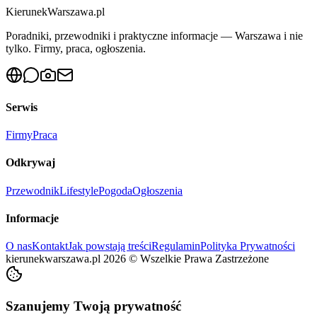
KierunekWarszawa.pl
Poradniki, przewodniki i praktyczne informacje — Warszawa i nie
tylko. Firmy, praca, ogłoszenia.
Serwis
Firmy
Praca
Odkrywaj
Przewodnik
Lifestyle
Pogoda
Ogłoszenia
Informacje
O nas
Kontakt
Jak powstają treści
Regulamin
Polityka Prywatności
kierunekwarszawa.pl
2026
©
Wszelkie Prawa Zastrzeżone
Szanujemy Twoją prywatność