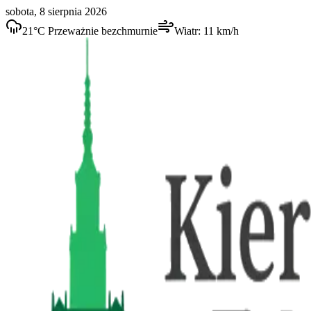
sobota, 8 sierpnia 2026
21
°C
Przeważnie bezchmurnie
Wiatr:
11
km/h