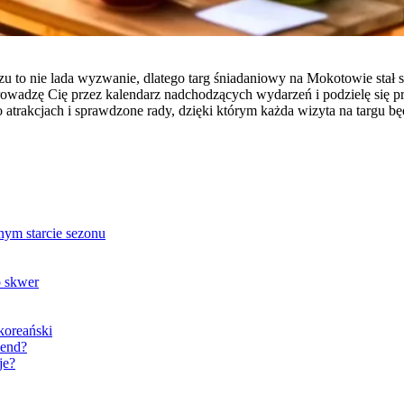
trzu to nie lada wyzwanie, dlatego targ śniadaniowy na Mokotowie s
prowadzę Cię przez kalendarz nadchodzących wydarzeń i podzielę się
e o atrakcjach i sprawdzone rady, dzięki którym każda wizyta na targu
ym starcie sezonu
o skwer
koreański
kend?
je?