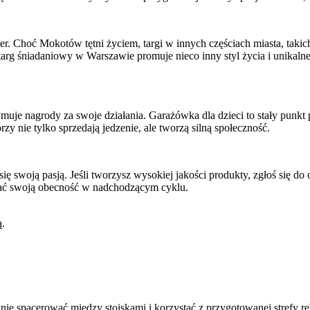
. Choć Mokotów tętni życiem, targi w innych częściach miasta, takich
rg śniadaniowy w Warszawie promuje nieco inny styl życia i unikalne 
ymuje nagrody za swoje działania. Garażówka dla dzieci to stały punkt
zy nie tylko sprzedają jedzenie, ale tworzą silną społeczność.
ę swoją pasją. Jeśli tworzysz wysokiej jakości produkty, zgłoś się do
ować swoją obecność w nadchodzącym cyklu.
ą.
ie spacerować między stoiskami i korzystać z przygotowanej strefy rel