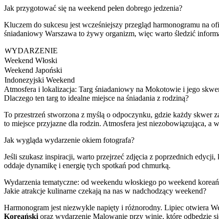
Jak przygotować się na weekend pełen dobrego jedzenia?
Kluczem do sukcesu jest wcześniejszy przegląd harmonogramu na oficj
śniadaniowy Warszawa to żywy organizm, więc warto śledzić informa
WYDARZENIE
Weekend Włoski
Weekend Japoński
Indonezyjski Weekend
Atmosfera i lokalizacja: Targ śniadaniowy na Mokotowie i jego skwe
Dlaczego ten targ to idealne miejsce na śniadania z rodziną?
To przestrzeń stworzona z myślą o odpoczynku, gdzie każdy skwer zam
to miejsce przyjazne dla rodzin. Atmosfera jest niezobowiązująca, a 
Jak wygląda wydarzenie okiem fotografa?
Jeśli szukasz inspiracji, warto przejrzeć zdjęcia z poprzednich edycji
oddaje dynamikę i energię tych spotkań pod chmurką.
Wydarzenia tematyczne: od weekendu włoskiego po weekend koreań
Jakie atrakcje kulinarne czekają na nas w nadchodzący weekend?
Harmonogram jest niezwykle napięty i różnorodny. Lipiec otwiera W
Koreański
oraz wydarzenie Malowanie przy winie, które odbędzie 