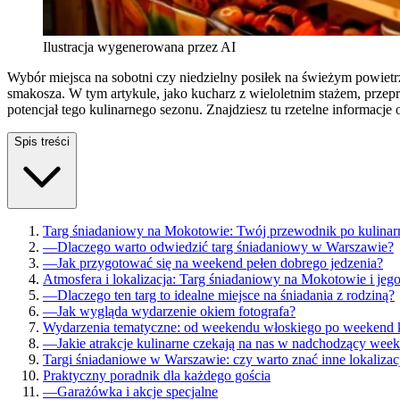
Ilustracja wygenerowana przez AI
Wybór miejsca na sobotni czy niedzielny posiłek na świeżym powie
smakosza. W tym artykule, jako kucharz z wieloletnim stażem, prze
potencjał tego kulinarnego sezonu. Znajdziesz tu rzetelne informacj
Spis treści
Targ śniadaniowy na Mokotowie: Twój przewodnik po kulinarn
—
Dlaczego warto odwiedzić targ śniadaniowy w Warszawie?
—
Jak przygotować się na weekend pełen dobrego jedzenia?
Atmosfera i lokalizacja: Targ śniadaniowy na Mokotowie i jeg
—
Dlaczego ten targ to idealne miejsce na śniadania z rodziną?
—
Jak wygląda wydarzenie okiem fotografa?
Wydarzenia tematyczne: od weekendu włoskiego po weekend 
—
Jakie atrakcje kulinarne czekają na nas w nadchodzący wee
Targi śniadaniowe w Warszawie: czy warto znać inne lokalizac
Praktyczny poradnik dla każdego gościa
—
Garażówka i akcje specjalne