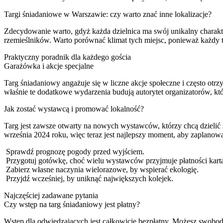
Targi śniadaniowe w Warszawie: czy warto znać inne lokalizacje?
Zdecydowanie warto, gdyż każda dzielnica ma swój unikalny charakter
rzemieślników. Warto porównać klimat tych miejsc, ponieważ każdy ta
Praktyczny poradnik dla każdego gościa
Garażówka i akcje specjalne
Targ śniadaniowy angażuje się w liczne akcje społeczne i często otrz
właśnie te dodatkowe wydarzenia budują autorytet organizatorów, któr
Jak zostać wystawcą i promować lokalność?
Targ jest zawsze otwarty na nowych wystawców, którzy chcą dzielić si
września 2024 roku, więc teraz jest najlepszy moment, aby zaplan
Sprawdź prognozę pogody przed wyjściem.
Przygotuj gotówkę, choć wielu wystawców przyjmuje płatności kart
Zabierz własne naczynia wielorazowe, by wspierać ekologię.
Przyjdź wcześniej, by uniknąć największych kolejek.
Najczęściej zadawane pytania
Czy wstęp na targ śniadaniowy jest płatny?
Wstęp dla odwiedzających jest całkowicie bezpłatny. Możesz swobodn