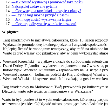
—
Jak zostać wystawcą i promować lokalność?
Najczęściej zadawane pytania
—
Czy wstęp na targ śniadaniowy jest płatny?
—
Czy na targ można przyjść z psem?
—
Jak mogę zostać wystawcą na targu?
—
Czy targ odbywa się w trakcie deszczu?
W pigułce:
Targ śniadaniowy to inicjatywa całoroczna, której 13. sezon rozpocz
Wydarzenie promuje ideę lokalnego jedzenia i angażuje społeczność 
Najlepiej śledzić harmonogram tematyczny, aby trafić na ulubione ku
Warto zabrać własny koc piknikowy, aby w pełni wykorzystać atmos
Weekend Koreański – wyjątkowa okazja do spróbowania autentyczn
Dzień Dobry, Tajlandio – wydarzenie zaplanowane na 7 września, p
Indonezyjski Weekend Kulturalny – zaplanowany na 31 sierpnia przeg
Weekend Japoński – kulinarna podróż do Kraju Kwitnącej Wiśni w dn
Weekend Włoski – klasyczne smaki Italii czekają na gości w weekend
Targ śniadaniowy na Mokotowie: Twój przewodnik po kulinarnym st
Dlaczego warto odwiedzić targ śniadaniowy w Warszawie?
Warto tu być, ponieważ to wydarzenie całoroczne, które łączy pasjon
realizowana jest idea O(d)żywić miasto, promująca hasło Lokalnie jes