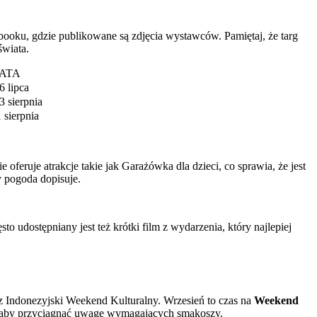
ebooku, gdzie publikowane są zdjęcia wystawców. Pamiętaj, że targ
świata.
ATA
6 lipca
3 sierpnia
 sierpnia
feruje atrakcje takie jak Garażówka dla dzieci, co sprawia, że jest
y pogoda dopisuje.
to udostępniany jest też krótki film z wydarzenia, który najlepiej
z Indonezyjski Weekend Kulturalny. Wrzesień to czas na
Weekend
, aby przyciągnąć uwagę wymagających smakoszy.