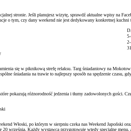
alnej stronie. Jeśli planujesz wizytę, sprawdź aktualne wpisy na Fac
cje o tym, czy dany weekend nie jest dedykowany konkretnej kuchni 
D
5-
2-
31
r
ienia się w piknikową strefę relaksu. Targ śniadaniowy na Mokotowie o
wspólne śniadania na trawie to najlepszy sposób na spędzenie czasu, gd
, które pokazują różnorodność jedzenia i tłumy zadowolonych gości. Częs
ski
eekend Włoski, po którym w sierpniu czeka nas Weekend Japoński ora
się 20 września. Każdy wystawca przygotowuje wtedy specjalne menu