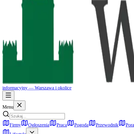
informacyjny —
Warszawa
i okolice
Menu
Firmy
Ogłoszenia
Praca
Pogoda
Przewodnik
Pora