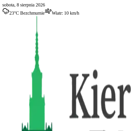
sobota, 8 sierpnia 2026
23
°C
Bezchmurnie
Wiatr:
10
km/h