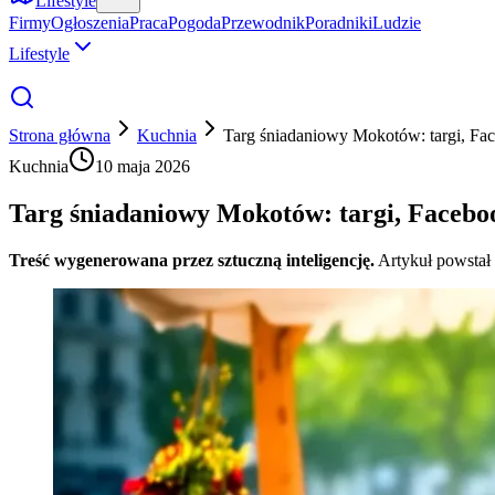
Lifestyle
Firmy
Ogłoszenia
Praca
Pogoda
Przewodnik
Poradniki
Ludzie
Lifestyle
Strona główna
Kuchnia
Targ śniadaniowy Mokotów: targi, Fac
Kuchnia
10 maja 2026
Targ śniadaniowy Mokotów: targi, Faceboo
Treść wygenerowana przez sztuczną inteligencję.
Artykuł powstał