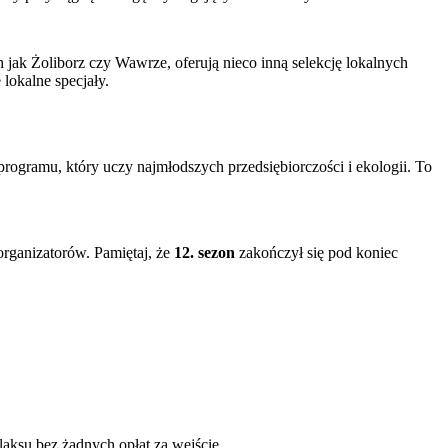
 jak Żoliborz czy Wawrze, oferują nieco inną selekcję lokalnych
lokalne specjały.
 programu, który uczy najmłodszych przedsiębiorczości i ekologii. To
 organizatorów. Pamiętaj, że
12. sezon
zakończył się pod koniec
aksu bez żadnych opłat za wejście.