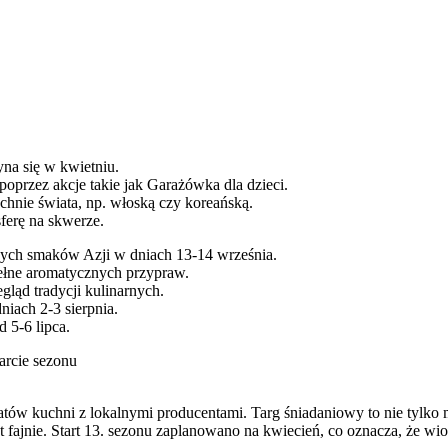
yna się w kwietniu.
poprzez akcje takie jak Garażówka dla dzieci.
chnie świata, np. włoską czy koreańską.
ferę na skwerze.
ych smaków Azji w dniach 13-14 września.
ełne aromatycznych przypraw.
ląd tradycji kulinarnych.
iach 2-3 sierpnia.
 5-6 lipca.
arcie sezonu
atów kuchni z lokalnymi producentami. Targ śniadaniowy to nie tylko 
t fajnie. Start 13. sezonu zaplanowano na kwiecień, co oznacza, że wio