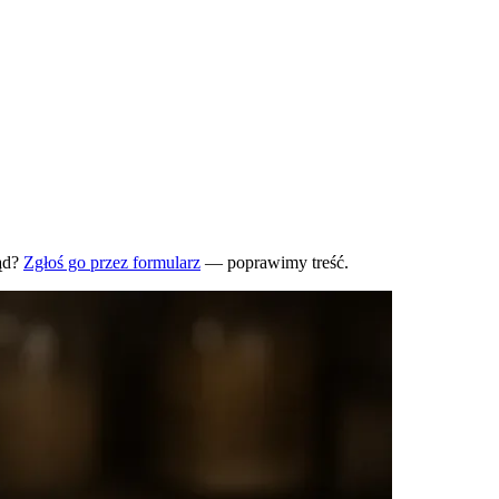
ąd?
Zgłoś go przez formularz
— poprawimy treść.