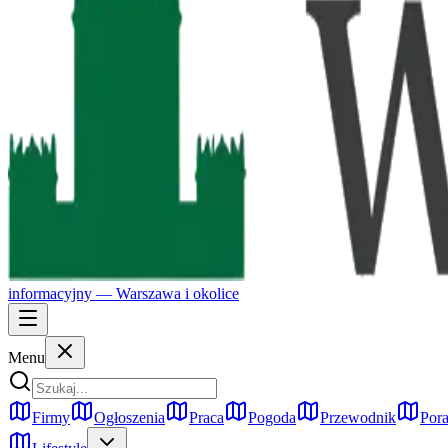
informacyjny —
Warszawa
i okolice
Menu
Firmy
Ogłoszenia
Praca
Pogoda
Przewodnik
Pora