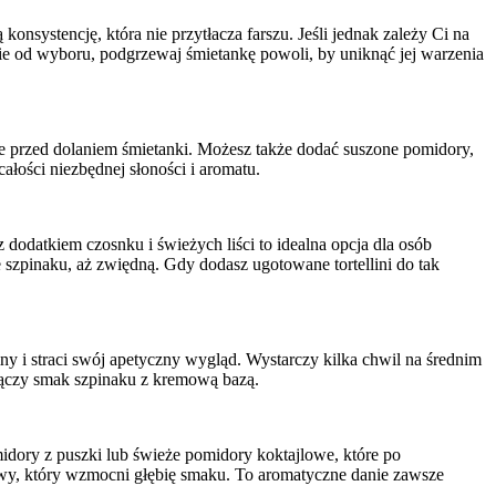
nsystencję, która nie przytłacza farszu. Jeśli jednak zależy Ci na
ie od wyboru, podgrzewaj śmietankę powoli, by uniknąć jej warzenia
śle przed dolaniem śmietanki. Możesz także dodać suszone pomidory,
łości niezbędnej słoności i aromatu.
 dodatkiem czosnku i świeżych liści to idealna opcja dla osób
 szpinaku, aż zwiędną. Gdy dodasz ugotowane tortellini do tak
emny i straci swój apetyczny wygląd. Wystarczy kilka chwil na średnim
e łączy smak szpinaku z kremową bazą.
idory z puszki lub świeże pomidory koktajlowe, które po
rowy, który wzmocni głębię smaku. To aromatyczne danie zawsze