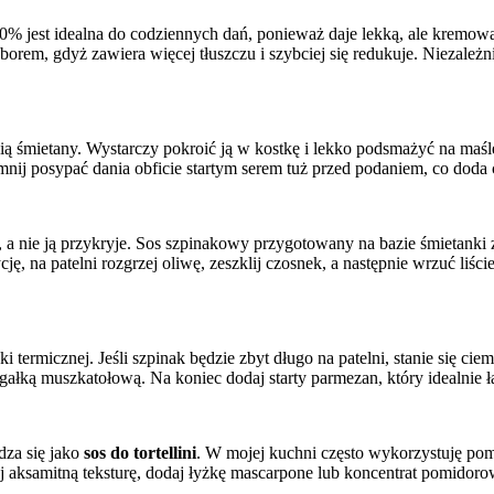
 jest idealna do codziennych dań, ponieważ daje lekką, ale kremową ko
rem, gdyż zawiera więcej tłuszczu i szybciej się redukuje. Niezależn
ścią śmietany. Wystarczy pokroić ją w kostkę i lekko podsmażyć na ma
ij posypać dania obficie startym serem tuż przed podaniem, co doda ca
, a nie ją przykryje. Sos szpinakowy przygotowany na bazie śmietanki z
a patelni rozgrzej oliwę, zeszklij czosnek, a następnie wrzuć liście
i termicznej. Jeśli szpinak będzie zbyt długo na patelni, stanie się ci
ść gałką muszkatołową. Na koniec dodaj starty parmezan, który idealni
dza się jako
sos do tortellini
. W mojej kuchni często wykorzystuję pom
ziej aksamitną teksturę, dodaj łyżkę mascarpone lub koncentrat pomido