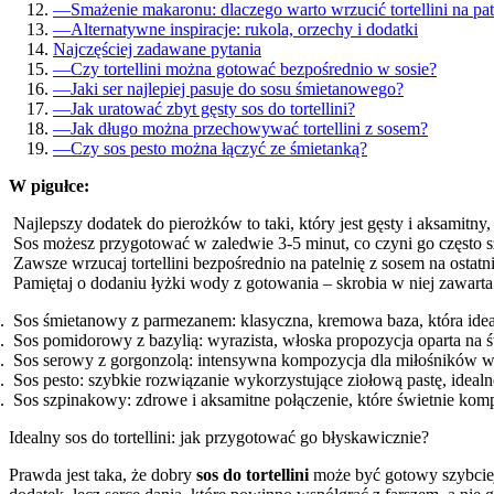
—
Smażenie makaronu: dlaczego warto wrzucić tortellini na pat
—
Alternatywne inspiracje: rukola, orzechy i dodatki
Najczęściej zadawane pytania
—
Czy tortellini można gotować bezpośrednio w sosie?
—
Jaki ser najlepiej pasuje do sosu śmietanowego?
—
Jak uratować zbyt gęsty sos do tortellini?
—
Jak długo można przechowywać tortellini z sosem?
—
Czy sos pesto można łączyć ze śmietanką?
W pigułce:
Najlepszy dodatek do pierożków to taki, który jest gęsty i aksamitny
Sos możesz przygotować w zaledwie 3-5 minut, co czyni go często
Zawsze wrzucaj tortellini bezpośrednio na patelnię z sosem na ostatn
Pamiętaj o dodaniu łyżki wody z gotowania – skrobia w niej zawarta
Sos śmietanowy z parmezanem: klasyczna, kremowa baza, która idea
Sos pomidorowy z bazylią: wyrazista, włoska propozycja oparta na 
Sos serowy z gorgonzolą: intensywna kompozycja dla miłośników w
Sos pesto: szybkie rozwiązanie wykorzystujące ziołową pastę, idealne
Sos szpinakowy: zdrowe i aksamitne połączenie, które świetnie kompon
Idealny sos do tortellini: jak przygotować go błyskawicznie?
Prawda jest taka, że dobry
sos do tortellini
może być gotowy szybciej