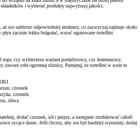
e do wrzątku na kilka minut, a w międzyczasie na dużej patelni
ę składników i wybierać produkty najwyższej jakości.
u, aż sos nabierze odpowiedniej struktury, co zazwyczaj zajmuje około
 płyn zacznie lekko bulgotać, wrzuć ugotowane tortellini
 od tego, czy wybierzesz wariant pomidorowy, czy śmietanowy,
 zawsze robi ogromną różnicę. Pamiętaj, że tortellini w sosie to
IKI
ezan, czosnek
zylia, czosnek
nu, oliwa
telnię, dodać czosnek, sól i pieprz, a następnie zredukować całość
wo sycące danie. Jeśli chcesz, aby sos był bardziej wyrazisty, dodaj