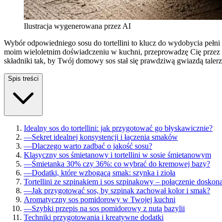
Ilustracja wygenerowana przez AI
Wybór odpowiedniego sosu do tortellini to klucz do wydobycia pełn
moim wieloletnim doświadczeniu w kuchni, przeprowadzę Cię przez spr
składniki tak, by Twój domowy sos stał się prawdziwą gwiazdą tal
Spis treści
Idealny sos do tortellini: jak przygotować go błyskawicznie?
—
Sekret idealnej konsystencji i łączenia smaków
—
Dlaczego warto zadbać o jakość sosu?
Klasyczny sos śmietanowy i tortellini w sosie śmietanowym
—
Śmietanka 30% czy 36%: co wybrać do kremowej bazy?
—
Dodatki, które wzbogacą smak: szynka i zioła
Tortellini ze szpinakiem i sos szpinakowy – połączenie doskon
—
Jak przygotować sos, by szpinak zachował kolor i smak?
Aromatyczny sos pomidorowy w Twojej kuchni
—
Szybki przepis na sos pomidorowy z nutą bazylii
Techniki przygotowania i kreatywne dodatki