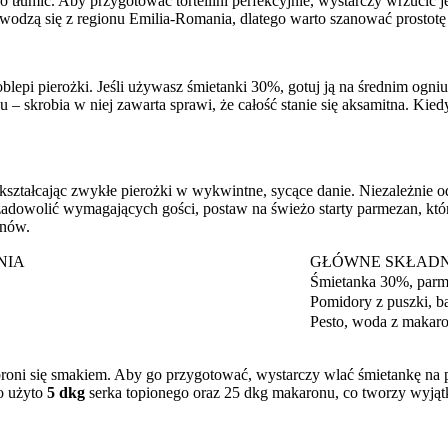
go tłumić. Aby przygotować tortellini perfekcyjnie, wystarczy wrzucić j
 wywodzą się z regionu Emilia-Romania, dlatego warto szanować prostot
blepi pierożki. Jeśli używasz śmietanki 30%, gotuj ją na średnim ogni
skrobia w niej zawarta sprawi, że całość stanie się aksamitna. Kiedy
zekształcając zwykłe pierożki w wykwintne, sycące danie. Niezależnie
 zadowolić wymagających gości, postaw na świeżo starty parmezan, który
ynów.
NIA
GŁÓWNE SKŁADN
Śmietanka 30%, parm
Pomidory z puszki, ba
Pesto, woda z makaro
roni się smakiem. Aby go przygotować, wystarczy wlać śmietankę na pa
ło użyto
5 dkg
serka topionego oraz 25 dkg makaronu, co tworzy wyjątko