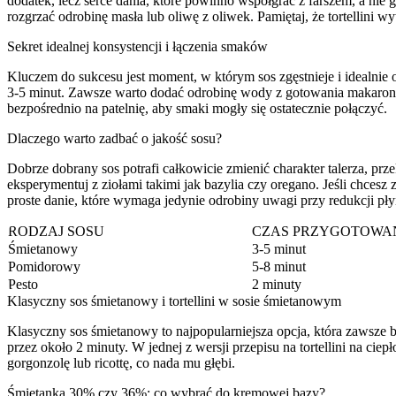
dodatek, lecz serce dania, które powinno współgrać z farszem, a nie 
rozgrzać odrobinę masła lub oliwę z oliwek. Pamiętaj, że tortellini
Sekret idealnej konsystencji i łączenia smaków
Kluczem do sukcesu jest moment, w którym sos zgęstnieje i idealnie o
3-5 minut. Zawsze warto dodać odrobinę wody z gotowania makaronu – 
bezpośrednio na patelnię, aby smaki mogły się ostatecznie połączyć.
Dlaczego warto zadbać o jakość sosu?
Dobrze dobrany sos potrafi całkowicie zmienić charakter talerza, pr
eksperymentuj z ziołami takimi jak bazylia czy oregano. Jeśli chcesz
proste danie, które wymaga jedynie odrobiny uwagi przy redukcji pł
RODZAJ SOSU
CZAS PRZYGOTOWA
Śmietanowy
3-5 minut
Pomidorowy
5-8 minut
Pesto
2 minuty
Klasyczny sos śmietanowy i tortellini w sosie śmietanowym
Klasyczny sos śmietanowy to najpopularniejsza opcja, która zawsze b
przez około 2 minuty. W jednej z wersji przepisu na tortellini na ciep
gorgonzolę lub ricottę, co nada mu głębi.
Śmietanka 30% czy 36%: co wybrać do kremowej bazy?