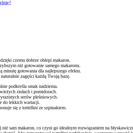
elnię?
, dzięki czemu dobrze oblepi makaron.
 szybszym niż gotowanie samego makaronu.
ią minutę gotowania dla najlepszego efektu.
 naturalnie zagęści każdą Twoją bazę.
lnie podkreśla smak nadzienia.
świeżych ziołach i pomidorach.
yrazistych serów pleśniowych.
 do lekkich wariacji.
uje się z tortellini ze szpinakiem.
 niż sam makaron, co czyni go idealnym rozwiązaniem na błyskawiczny