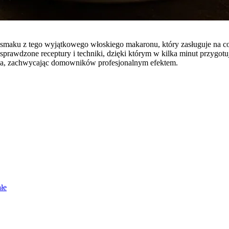
i smaku z tego wyjątkowego włoskiego makaronu, który zasługuje na co
awdzone receptury i techniki, dzięki którym w kilka minut przygotujes
erza, zachwycając domowników profesjonalnym efektem.
ałe