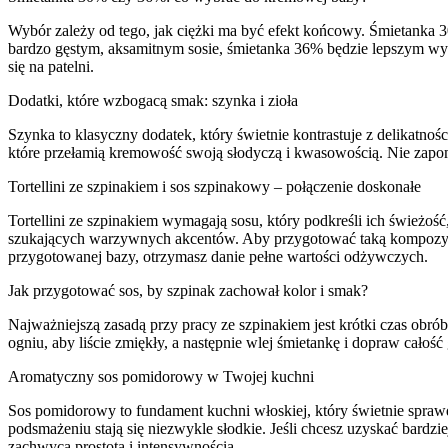
Wybór zależy od tego, jak ciężki ma być efekt końcowy. Śmietanka 30%
bardzo gęstym, aksamitnym sosie, śmietanka 36% będzie lepszym wybo
się na patelni.
Dodatki, które wzbogacą smak: szynka i zioła
Szynka to klasyczny dodatek, który świetnie kontrastuje z delikatno
które przełamią kremowość swoją słodyczą i kwasowością. Nie zapomn
Tortellini ze szpinakiem i sos szpinakowy – połączenie doskonałe
Tortellini ze szpinakiem wymagają sosu, który podkreśli ich świeżość
szukających warzywnych akcentów. Aby przygotować taką kompozycję, n
przygotowanej bazy, otrzymasz danie pełne wartości odżywczych.
Jak przygotować sos, by szpinak zachował kolor i smak?
Najważniejszą zasadą przy pracy ze szpinakiem jest krótki czas obróbk
ogniu, aby liście zmiękły, a następnie wlej śmietankę i dopraw cało
Aromatyczny sos pomidorowy w Twojej kuchni
Sos pomidorowy to fundament kuchni włoskiej, który świetnie spraw
podsmażeniu stają się niezwykle słodkie. Jeśli chcesz uzyskać bard
zachwyca prostotą i intensywnością.