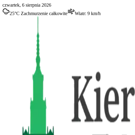
czwartek, 6 sierpnia 2026
25
°C
Zachmurzenie całkowite
Wiatr:
9
km/h