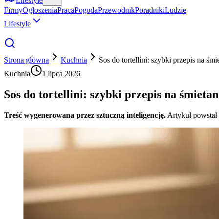
Lifestyle
Firmy
Ogłoszenia
Praca
Pogoda
Przewodnik
Poradniki
Ludzie
Lifestyle
Strona główna
Kuchnia
Sos do tortellini: szybki przepis na 
Kuchnia
1 lipca 2026
Sos do tortellini: szybki przepis na śmie
Treść wygenerowana przez sztuczną inteligencję.
Artykuł powstał