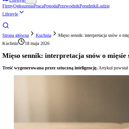
Lifestyle
Firmy
Ogłoszenia
Praca
Pogoda
Przewodnik
Poradniki
Ludzie
Lifestyle
Strona główna
Kuchnia
Mięso sennik: interpretacja snów o m
Kuchnia
18 maja 2026
Mięso sennik: interpretacja snów o mięsi
Treść wygenerowana przez sztuczną inteligencję.
Artykuł powstał