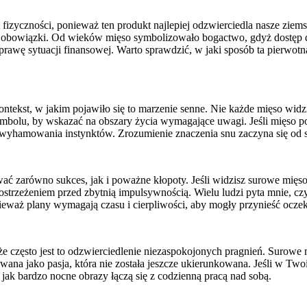
 fizyczności, ponieważ ten produkt najlepiej odzwierciedla nasze zie
nne obowiązki. Od wieków mięso symbolizowało bogactwo, gdyż dostęp 
prawę sytuacji finansowej. Warto sprawdzić, w jaki sposób ta pierwo
ntekst, w jakim pojawiło się to marzenie senne. Nie każde mięso widzi
olu, by wskazać na obszary życia wymagające uwagi. Jeśli mięso poj
wyhamowania instynktów. Zrozumienie znaczenia snu zaczyna się od s
 zarówno sukces, jak i poważne kłopoty. Jeśli widzisz surowe mięso, 
st ostrzeżeniem przed zbytnią impulsywnością. Wielu ludzi pyta mnie, 
nieważ plany wymagają czasu i cierpliwości, aby mogły przynieść ocze
że często jest to odzwierciedlenie niezaspokojonych pragnień. Surowe
ana jako pasja, która nie została jeszcze ukierunkowana. Jeśli w Two
jak bardzo nocne obrazy łączą się z codzienną pracą nad sobą.