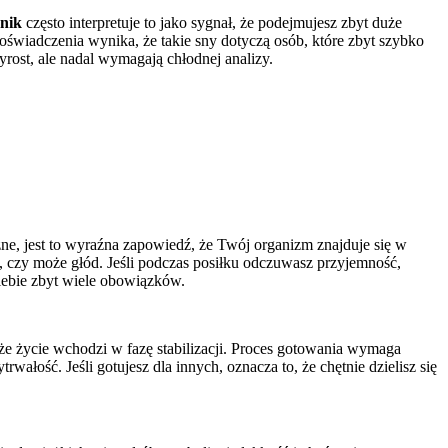
nnik
często interpretuje to jako sygnał, że podejmujesz zbyt duże
świadczenia wynika, że takie sny dotyczą osób, które zbyt szybko
rost, ale nadal wymagają chłodnej analizy.
zne, jest to wyraźna zapowiedź, że Twój organizm znajduje się w
ść, czy może głód. Jeśli podczas posiłku odczuwasz przyjemność,
iebie zbyt wiele obowiązków.
 że życie wchodzi w fazę stabilizacji. Proces gotowania wymaga
ałość. Jeśli gotujesz dla innych, oznacza to, że chętnie dzielisz się