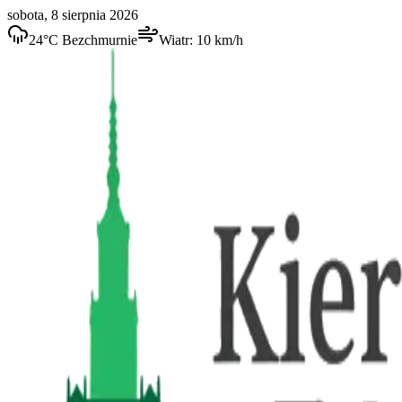
sobota, 8 sierpnia 2026
24
°C
Bezchmurnie
Wiatr:
10
km/h