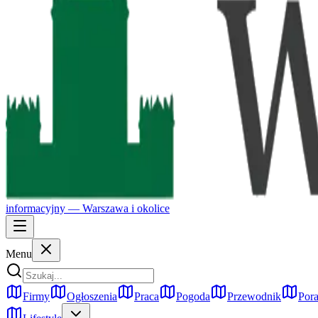
informacyjny —
Warszawa
i okolice
Menu
Firmy
Ogłoszenia
Praca
Pogoda
Przewodnik
Pora