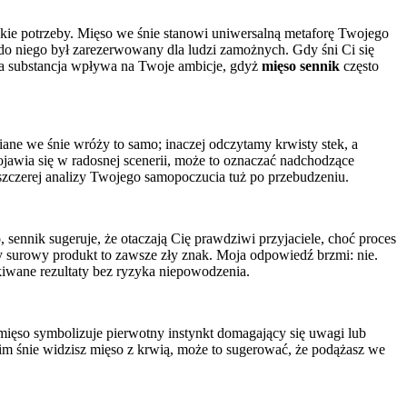
mskie potrzeby. Mięso we śnie stanowi uniwersalną metaforę Twojego
do niego był zarezerwowany dla ludzi zamożnych. Gdy śni Ci się
tna substancja wpływa na Twoje ambicje, gdyż
mięso sennik
często
ane we śnie wróży to samo; inaczej odczytamy krwisty stek, a
awia się w radosnej scenerii, może to oznaczać nadchodzące
zczerej analizy Twojego samopoczucia tuż po przebudzeniu.
sennik sugeruje, że otaczają Cię prawdziwi przyjaciele, choć proces
czy surowy produkt to zawsze zły znak. Moja odpowiedź brzmi: nie.
kiwane rezultaty bez ryzyka niepowodzenia.
 mięso symbolizuje pierwotny instynkt domagający się uwagi lub
im śnie widzisz mięso z krwią, może to sugerować, że podążasz we