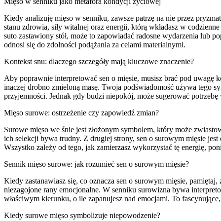
Mięso w senniku jako metafora kondycji życiowej
Kiedy analizuję mięso w senniku, zawsze patrzę na nie przez pryzmat
stanu zdrowia, siły witalnej oraz energii, którą wkładasz w codzie
suto zastawiony stół, może to zapowiadać radosne wydarzenia lub po
odnosi się do zdolności podążania za celami materialnymi.
Kontekst snu: dlaczego szczegóły mają kluczowe znaczenie?
Aby poprawnie interpretować sen o mięsie, musisz brać pod uwagę ko
inaczej drobno zmieloną masę. Twoja podświadomość używa tego symb
przyjemności. Jednak gdy budzi niepokój, może sugerować potrzebę 
Mięso surowe: ostrzeżenie czy zapowiedź zmian?
Surowe mięso we śnie jest złożonym symbolem, który może zwiastować
ich selekcji bywa trudny. Z drugiej strony, sen o surowym mięsie je
Wszystko zależy od tego, jak zamierzasz wykorzystać tę energię, po
Sennik mięso surowe: jak rozumieć sen o surowym mięsie?
Kiedy zastanawiasz się, co oznacza sen o surowym mięsie, pamiętaj, 
niezagojone rany emocjonalne. W senniku surowizna bywa interpretow
właściwym kierunku, o ile zapanujesz nad emocjami. To fascynujące, 
Kiedy surowe mięso symbolizuje niepowodzenie?