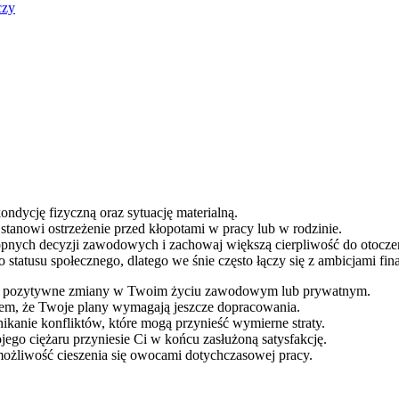
czy
ndycję fizyczną oraz sytuację materialną.
stanowi ostrzeżenie przed kłopotami w pracy lub w rodzinie.
hopnych decyzji zawodowych i zachowaj większą cierpliwość do otocze
tatusu społecznego, dlatego we śnie często łączy się z ambicjami fi
zące pozytywne zmiany w Twoim życiu zawodowym lub prywatnym.
em, że Twoje plany wymagają jeszcze dopracowania.
ikanie konfliktów, które mogą przynieść wymierne straty.
ego ciężaru przyniesie Ci w końcu zasłużoną satysfakcję.
 możliwość cieszenia się owocami dotychczasowej pracy.