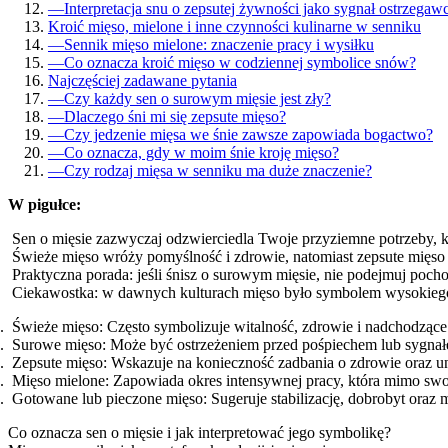
—
Interpretacja snu o zepsutej żywności jako sygnał ostrzegaw
Kroić mięso, mielone i inne czynności kulinarne w senniku
—
Sennik mięso mielone: znaczenie pracy i wysiłku
—
Co oznacza kroić mięso w codziennej symbolice snów?
Najczęściej zadawane pytania
—
Czy każdy sen o surowym mięsie jest zły?
—
Dlaczego śni mi się zepsute mięso?
—
Czy jedzenie mięsa we śnie zawsze zapowiada bogactwo?
—
Co oznacza, gdy w moim śnie kroję mięso?
—
Czy rodzaj mięsa w senniku ma duże znaczenie?
W pigułce:
Sen o mięsie zazwyczaj odzwierciedla Twoje przyziemne potrzeby, ko
Świeże mięso wróży pomyślność i zdrowie, natomiast zepsute mięso 
Praktyczna porada: jeśli śnisz o surowym mięsie, nie podejmuj poc
Ciekawostka: w dawnych kulturach mięso było symbolem wysokiego s
Świeże mięso: Często symbolizuje witalność, zdrowie i nadchod
Surowe mięso: Może być ostrzeżeniem przed pośpiechem lub sygnał
Zepsute mięso: Wskazuje na konieczność zadbania o zdrowie oraz un
Mięso mielone: Zapowiada okres intensywnej pracy, która mimo swoj
Gotowane lub pieczone mięso: Sugeruje stabilizację, dobrobyt oraz
Co oznacza sen o mięsie i jak interpretować jego symbolikę?