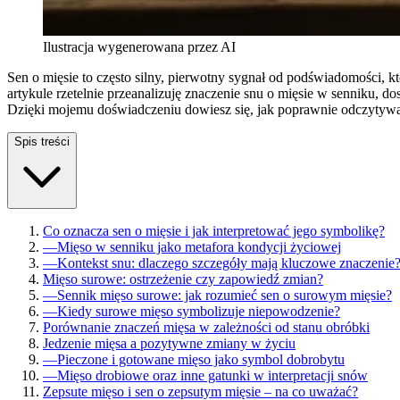
Ilustracja wygenerowana przez AI
Sen o mięsie to często silny, pierwotny sygnał od podświadomości, k
artykule rzetelnie przeanalizuję znaczenie snu o mięsie w senniku, d
Dzięki mojemu doświadczeniu dowiesz się, jak poprawnie odczytywać
Spis treści
Co oznacza sen o mięsie i jak interpretować jego symbolikę?
—
Mięso w senniku jako metafora kondycji życiowej
—
Kontekst snu: dlaczego szczegóły mają kluczowe znaczenie
Mięso surowe: ostrzeżenie czy zapowiedź zmian?
—
Sennik mięso surowe: jak rozumieć sen o surowym mięsie?
—
Kiedy surowe mięso symbolizuje niepowodzenie?
Porównanie znaczeń mięsa w zależności od stanu obróbki
Jedzenie mięsa a pozytywne zmiany w życiu
—
Pieczone i gotowane mięso jako symbol dobrobytu
—
Mięso drobiowe oraz inne gatunki w interpretacji snów
Zepsute mięso i sen o zepsutym mięsie – na co uważać?