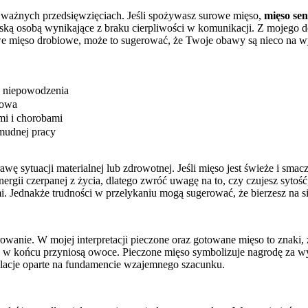
 ważnych przedsięwzięciach. Jeśli spożywasz surowe mięso,
mięso se
ską osobą wynikające z braku cierpliwości w komunikacji. Z mojego do
owe mięso drobiowe, może to sugerować, że Twoje obawy są nieco na wy
ko niepowodzenia
iowa
ami i chorobami
żmudnej pracy
wę sytuacji materialnej lub zdrowotnej. Jeśli mięso jest świeże i smac
nergii czerpanej z życia, dlatego zwróć uwagę na to, czy czujesz syto
i. Jednakże trudności w przełykaniu mogą sugerować, że bierzesz na s
owanie. W mojej interpretacji pieczone oraz gotowane mięso to znaki,
a w końcu przyniosą owoce. Pieczone mięso symbolizuje nagrodę za wytrw
elacje oparte na fundamencie wzajemnego szacunku.