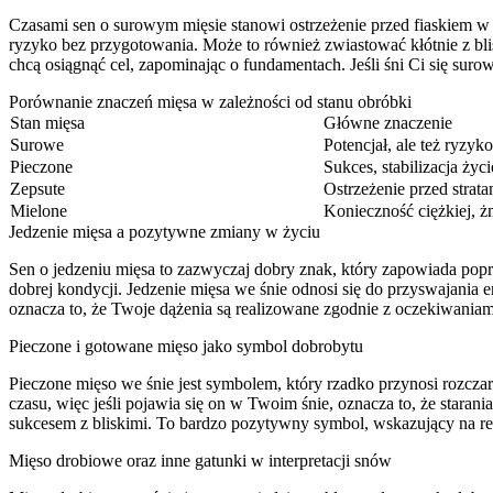
Czasami sen o surowym mięsie stanowi ostrzeżenie przed fiaskiem w
ryzyko bez przygotowania. Może to również zwiastować kłótnie z bli
chcą osiągnąć cel, zapominając o fundamentach. Jeśli śni Ci się sur
Porównanie znaczeń mięsa w zależności od stanu obróbki
Stan mięsa
Główne znaczenie
Surowe
Potencjał, ale też ryzy
Pieczone
Sukces, stabilizacja życ
Zepsute
Ostrzeżenie przed strat
Mielone
Konieczność ciężkiej, 
Jedzenie mięsa a pozytywne zmiany w życiu
Sen o jedzeniu mięsa to zazwyczaj dobry znak, który zapowiada popra
dobrej kondycji. Jedzenie mięsa we śnie odnosi się do przyswajania e
oznacza to, że Twoje dążenia są realizowane zgodnie z oczekiwaniam
Pieczone i gotowane mięso jako symbol dobrobytu
Pieczone mięso we śnie jest symbolem, który rzadko przynosi rozczar
czasu, więc jeśli pojawia się on w Twoim śnie, oznacza to, że starani
sukcesem z bliskimi. To bardzo pozytywny symbol, wskazujący na r
Mięso drobiowe oraz inne gatunki w interpretacji snów