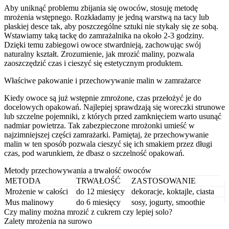
Aby uniknąć problemu zbijania się owoców, stosuję metodę
mrożenia wstępnego. Rozkładamy je jedną warstwą na tacy lub
płaskiej desce tak, aby poszczególne sztuki nie stykały się ze sobą.
Wstawiamy taką tackę do zamrażalnika na około 2-3 godziny.
Dzięki temu zabiegowi owoce stwardnieją, zachowując swój
naturalny kształt. Zrozumienie, jak mrozić maliny, pozwala
zaoszczędzić czas i cieszyć się estetycznym produktem.
Właściwe pakowanie i przechowywanie malin w zamrażarce
Kiedy owoce są już wstępnie zmrożone, czas przełożyć je do
docelowych opakowań. Najlepiej sprawdzają się woreczki strunowe
lub szczelne pojemniki, z których przed zamknięciem warto usunąć
nadmiar powietrza. Tak zabezpieczone mrożonki umieść w
najzimniejszej części zamrażarki. Pamiętaj, że przechowywanie
malin w ten sposób pozwala cieszyć się ich smakiem przez długi
czas, pod warunkiem, że dbasz o szczelność opakowań.
Metody przechowywania a trwałość owoców
METODA
TRWAŁOŚĆ
ZASTOSOWANIE
Mrożenie w całości
do 12 miesięcy
dekoracje, koktajle, ciasta
Mus malinowy
do 6 miesięcy
sosy, jogurty, smoothie
Czy maliny można mrozić z cukrem czy lepiej solo?
Zalety mrożenia na surowo