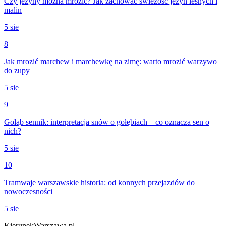
Czy jeżyny można mrozić? Jak zachować świeżość jeżyn leśnych i
malin
5 sie
8
Jak mrozić marchew i marchewkę na zimę: warto mrozić warzywo
do zupy
5 sie
9
Gołąb sennik: interpretacja snów o gołębiach – co oznacza sen o
nich?
5 sie
10
Tramwaje warszawskie historia: od konnych przejazdów do
nowoczesności
5 sie
KierunekWarszawa.pl