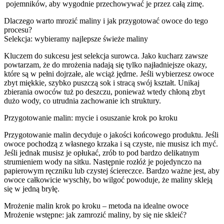
pojemników, aby wygodnie przechowywać je przez całą zimę.
Dlaczego warto mrozić maliny i jak przygotować owoce do tego
procesu?
Selekcja: wybieramy najlepsze świeże maliny
Kluczem do sukcesu jest selekcja surowca. Jako kucharz zawsze
powtarzam, że do mrożenia nadają się tylko najładniejsze okazy,
które są w pełni dojrzałe, ale wciąż jędrne. Jeśli wybierzesz owoce
zbyt miękkie, szybko puszczą sok i stracą swój kształt. Unikaj
zbierania owoców tuż po deszczu, ponieważ wtedy chłoną zbyt
dużo wody, co utrudnia zachowanie ich struktury.
Przygotowanie malin: mycie i osuszanie krok po kroku
Przygotowanie malin decyduje o jakości końcowego produktu. Jeśli
owoce pochodzą z własnego krzaka i są czyste, nie musisz ich myć.
Jeśli jednak musisz je opłukać, zrób to pod bardzo delikatnym
strumieniem wody na sitku. Następnie rozłóż je pojedynczo na
papierowym ręczniku lub czystej ściereczce. Bardzo ważne jest, aby
owoce całkowicie wyschły, bo wilgoć powoduje, że maliny skleją
się w jedną bryłę.
Mrożenie malin krok po kroku – metoda na idealne owoce
Mrożenie wstępne: jak zamrozić maliny, by się nie skleić?