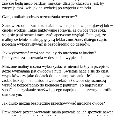
zawsze będą nieco bardziej miękkie, dlatego kluczowe jest, by
zużyć je możliwie jak najszybciej po wyjęciu z chłodu.
Czego unikać podczas rozmrażania owoców?
Stanowczo odradzam rozmrażanie w temperaturze pokojowej lub w
ciepłej wodzie. Takie traktowanie sprawia, że owoce tracą soki,
stają się papkowate i tracą swój apetyczny wygląd. Pamiętaj, że
maliny świetnie smakują, gdy są lekko zmrożone, dlatego często
polecam wykorzystywać je bezpośrednio do deserów.
Jak wykorzystać mrożone maliny do mrożenia w kuchni?
Praktyczne zastosowania w deserach i wypiekach
Mrożone maliny można wykorzystać w niemal każdym przepisie,
gdzie wymagana jest owocowa nuta. Świetnie nadają się do ciast,
wypieków czy jako dodatek do porannej owsianki. Jeśli planujesz
zrobić koktajl, nie musisz nawet czekać, aż owoce się rozmrożą –
wrzuć je bezpośrednio do blendera z jogurtem. To najszybszy
sposób na uzyskanie orzeźwiającego napoju o intensywnym profilu
smakowym.
Jak długo można bezpiecznie przechowywać mrożone owoce?
Prawidłowe przechowywanie malin pozwala na ich spożycie nawet