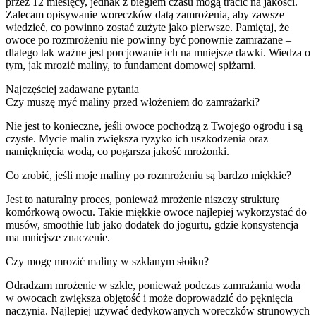
przez 12 miesięcy, jednak z biegiem czasu mogą tracić na jakości.
Zalecam opisywanie woreczków datą zamrożenia, aby zawsze
wiedzieć, co powinno zostać zużyte jako pierwsze. Pamiętaj, że
owoce po rozmrożeniu nie powinny być ponownie zamrażane –
dlatego tak ważne jest porcjowanie ich na mniejsze dawki. Wiedza o
tym, jak mrozić maliny, to fundament domowej spiżarni.
Najczęściej zadawane pytania
Czy muszę myć maliny przed włożeniem do zamrażarki?
Nie jest to konieczne, jeśli owoce pochodzą z Twojego ogrodu i są
czyste. Mycie malin zwiększa ryzyko ich uszkodzenia oraz
namięknięcia wodą, co pogarsza jakość mrożonki.
Co zrobić, jeśli moje maliny po rozmrożeniu są bardzo miękkie?
Jest to naturalny proces, ponieważ mrożenie niszczy strukturę
komórkową owocu. Takie miękkie owoce najlepiej wykorzystać do
musów, smoothie lub jako dodatek do jogurtu, gdzie konsystencja
ma mniejsze znaczenie.
Czy mogę mrozić maliny w szklanym słoiku?
Odradzam mrożenie w szkle, ponieważ podczas zamrażania woda
w owocach zwiększa objętość i może doprowadzić do pęknięcia
naczynia. Najlepiej używać dedykowanych woreczków strunowych