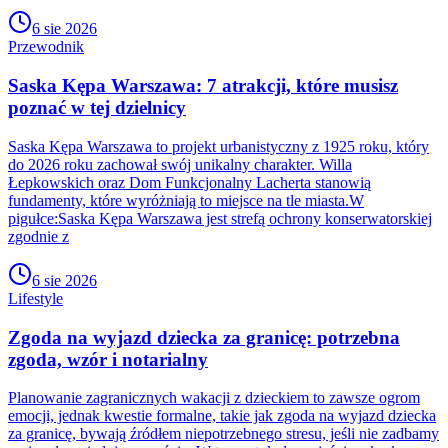
6 sie 2026
Przewodnik
Saska Kępa Warszawa: 7 atrakcji, które musisz
poznać w tej dzielnicy
Saska Kępa Warszawa to projekt urbanistyczny z 1925 roku, który
do 2026 roku zachował swój unikalny charakter. Willa
Łepkowskich oraz Dom Funkcjonalny Lacherta stanowią
fundamenty, które wyróżniają to miejsce na tle miasta.W
pigułce:Saska Kępa Warszawa jest strefą ochrony konserwatorskiej
zgodnie z
6 sie 2026
Lifestyle
Zgoda na wyjazd dziecka za granicę: potrzebna
zgoda, wzór i notarialny
Planowanie zagranicznych wakacji z dzieckiem to zawsze ogrom
emocji, jednak kwestie formalne, takie jak zgoda na wyjazd dziecka
za granicę, bywają źródłem niepotrzebnego stresu, jeśli nie zadbamy