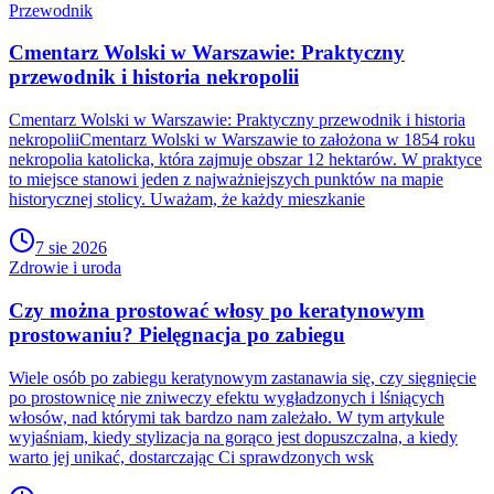
Przewodnik
Cmentarz Wolski w Warszawie: Praktyczny
przewodnik i historia nekropolii
Cmentarz Wolski w Warszawie: Praktyczny przewodnik i historia
nekropoliiCmentarz Wolski w Warszawie to założona w 1854 roku
nekropolia katolicka, która zajmuje obszar 12 hektarów. W praktyce
to miejsce stanowi jeden z najważniejszych punktów na mapie
historycznej stolicy. Uważam, że każdy mieszkanie
7 sie 2026
Zdrowie i uroda
Czy można prostować włosy po keratynowym
prostowaniu? Pielęgnacja po zabiegu
Wiele osób po zabiegu keratynowym zastanawia się, czy sięgnięcie
po prostownicę nie zniweczy efektu wygładzonych i lśniących
włosów, nad którymi tak bardzo nam zależało. W tym artykule
wyjaśniam, kiedy stylizacja na gorąco jest dopuszczalna, a kiedy
warto jej unikać, dostarczając Ci sprawdzonych wsk