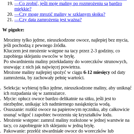
—
Co zrobić, jeśli moje maliny po rozmrożeniu są bardzo
miękkie?
—
Czy mogę mrozić maliny w szklanym słoiku?
—
Czy data zamrożenia jest ważna?
W pigułce:
Mrozimy tylko jędrne, nieuszkodzone owoce, najlepiej bez mycia,
jeśli pochodzą z pewnego źródła.
Kluczem jest mrożenie wstępne na tacy przez 2-3 godziny, co
zapobiega sklejaniu owoców w bryłę.
Po stwardnieniu maliny przekładamy do woreczków strunowych,
usuwając z nich jak najwięcej powietrza.
Mrożone maliny najlepiej spożyć w ciągu
6-12 miesięcy
od daty
zamrożenia, by zachowały pełnię wartości.
Selekcja: wybieraj tylko jędrne, nieuszkodzone maliny, aby uniknąć
ich rozpadania się w zamrażarce.
Mycie: opłucz owoce bardzo delikatnie na sitku, jeśli jest to
niezbędne, unikając ich nadmiernego nasiąknięcia wodą.
Osuszanie: rozłóż owoce na papierowym ręczniku, aby całkowicie
usunąć wilgoć i zapobiec tworzeniu się kryształków lodu.
Mrożenie wstępne: zamroź maliny rozłożone w jednej warstwie na
tacy, co zapobiegnie ich sklejaniu w jedną bryłę.
Pakowanie: przełóż stwardniałe owoce do woreczków lub