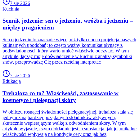
7 sie 2026
Kuchnia
Sennik jedzenie: sen o jedzeniu, wróżba i jedzeniu –
między pragnieniem
Sen o jedzeniu to znacznie więcej niż tylko nocna projekcja naszych
kulinarnych upodobań; to często ważny komunikat płynący z
podświadomości, który warto umieć właściwie odczytać. W tym
artykule, łącząc moje doświadczenie w kuchni z analizą symboliki
snów, przeprowadzę Cię przez rzetelną interpretac
7 sie 2026
Edukacja
Trehaloza co to? Właściwości, zastosowanie w
kosmetyce i pielęgnacji skóry
W obliczu rosnącej świadomości pielęgnacyjnej, trehaloza stała się
jednym z najbardziej pożądanych składników aktywnych,
skutecznie wspierającym walkę z odwodnieniem skóry. W tym
artykule wyjaśnię, czym dokładnie jest ta substancja, jak jej unikalne
właściwości wpływają na kondycję cery oraz jak bez