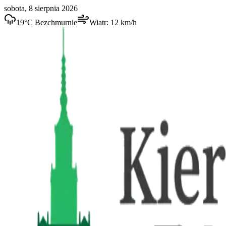
sobota, 8 sierpnia 2026
19
°C
Bezchmurnie
Wiatr:
12
km/h