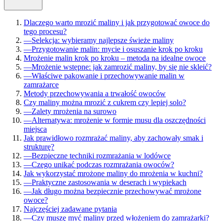
Dlaczego warto mrozić maliny i jak przygotować owoce do
tego procesu?
—
Selekcja: wybieramy najlepsze świeże maliny
—
Przygotowanie malin: mycie i osuszanie krok po kroku
Mrożenie malin krok po kroku – metoda na idealne owoce
—
Mrożenie wstępne: jak zamrozić maliny, by się nie skleić?
—
Właściwe pakowanie i przechowywanie malin w
zamrażarce
Metody przechowywania a trwałość owoców
Czy maliny można mrozić z cukrem czy lepiej solo?
—
Zalety mrożenia na surowo
—
Alternatywa: mrożenie w formie musu dla oszczędności
miejsca
Jak prawidłowo rozmrażać maliny, aby zachowały smak i
strukturę?
—
Bezpieczne techniki rozmrażania w lodówce
—
Czego unikać podczas rozmrażania owoców?
Jak wykorzystać mrożone maliny do mrożenia w kuchni?
—
Praktyczne zastosowania w deserach i wypiekach
—
Jak długo można bezpiecznie przechowywać mrożone
owoce?
Najczęściej zadawane pytania
—
Czy muszę myć maliny przed włożeniem do zamrażarki?