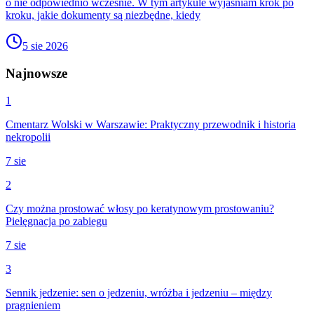
o nie odpowiednio wcześnie. W tym artykule wyjaśniam krok po
kroku, jakie dokumenty są niezbędne, kiedy
5 sie 2026
Najnowsze
1
Cmentarz Wolski w Warszawie: Praktyczny przewodnik i historia
nekropolii
7 sie
2
Czy można prostować włosy po keratynowym prostowaniu?
Pielęgnacja po zabiegu
7 sie
3
Sennik jedzenie: sen o jedzeniu, wróżba i jedzeniu – między
pragnieniem