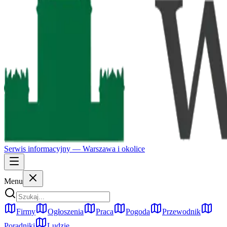
Serwis informacyjny —
Warszawa
i okolice
Menu
Firmy
Ogłoszenia
Praca
Pogoda
Przewodnik
Poradniki
Ludzie