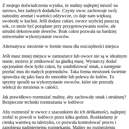
Z mojego doświadczenia wynika, że maliny najlepiej mrozić na
surowo, bez żadnych dodatków. Czysty owoc zachowuje swój
naturalny aromat i wartości odżywcze, co daje nam większą
swobodę w kuchni. Jeśli dodasz cukier, owoce szybciej puszczą
sok, co może być pożądane przy przygotowywaniu sosów, ale
utrudni dekorowanie deserów. Brak cukru pozwala na bardziej
uniwersalne wykorzystanie owoców.
Alternatywa: mrożenie w formie musu dla oszczędności miejsca
Jeśli masz mniej miejsca w zamrażarce lub owoce nie są w idealnym
stanie, możesz je zmiksować na gładką masę. Wystarczy dodać
opcjonalnie dwie łyżki cukru, by ustabilizować smak, a następnie
przelać mus do małych pojemników. Taka forma mrożonek świetnie
sprawdza się jako baza do smoothie lub polewa do lodów. To
sprytny sposób na wykorzystanie owoców, które nie przeszły
selekcji do mrożenia w całości.
Jak prawidłowo rozmrażać maliny, aby zachowały smak i strukturę?
Bezpieczne techniki rozmrażania w lodówce
Aby rozmrozić te owoce z szacunkiem do ich delikatności, najlepiej
zrobić to powoli w lodówce przez kilka godzin. Rozkładamy je
cienką warstwą na talerzyku, co pozwala kontrolować proces i
zapobiega nadmiernemu rozmiękaniu. Maliny po rozmrożeniu