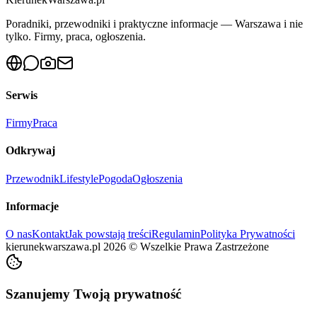
Poradniki, przewodniki i praktyczne informacje — Warszawa i nie
tylko. Firmy, praca, ogłoszenia.
Serwis
Firmy
Praca
Odkrywaj
Przewodnik
Lifestyle
Pogoda
Ogłoszenia
Informacje
O nas
Kontakt
Jak powstają treści
Regulamin
Polityka Prywatności
kierunekwarszawa.pl
2026
©
Wszelkie Prawa Zastrzeżone
Szanujemy Twoją prywatność