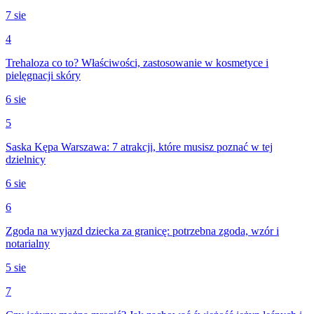
7 sie
4
Trehaloza co to? Właściwości, zastosowanie w kosmetyce i
pielęgnacji skóry
6 sie
5
Saska Kępa Warszawa: 7 atrakcji, które musisz poznać w tej
dzielnicy
6 sie
6
Zgoda na wyjazd dziecka za granicę: potrzebna zgoda, wzór i
notarialny
5 sie
7