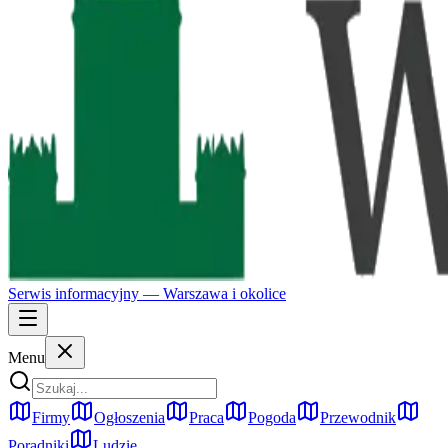
Serwis informacyjny —
Warszawa
i okolice
Menu
Firmy
Ogłoszenia
Praca
Pogoda
Przewodnik
Poradniki
Ludzie