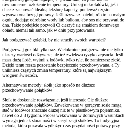
równomierne rozłożenie temperatury. Unikaj mikrofalówki, jeśli
chcesz zachować idealną teksturę kapusty, ponieważ często
wysusza ona brzegi potrawy. Jeśli używasz patelni, rób to na małym
ogniu, dodając odrobinę wody lub bulionu, aby sos nie przywarł do
dna. Takie podejście pozwoli Ci cieszyć się smakiem domowego
obiadu niemal tak samo, jak w dniu przygotowania.
Jak podgrzewać gołąbki, by nie straciły swoich wartości?
Podgrzewaj gołąbki tylko raz. Wielokrotne podgrzewanie nie tylko
niszczy wartości odżywcze, ale też zwiększa ryzyko zepsucia. Jeśli
masz dużą ilość, wyjmij z lodówki tylko tyle, ile zamierzasz zjeść.
Dzięki temu reszta pozostanie bezpiecznie przechowywana, a Ty
unikniesz częstych zmian temperatury, które są największym
wrogiem świeżości.
Alternatywne metody: słoik jako sposób na dłuższe
przechowywanie gołąbków
Słoik to doskonałe rozwiązanie, jeśli interesuje Cię dłuższe
przechowywanie gołąbków. Zawekowane w gorącym sosie mogą
stać w lodówce znacznie dłużej niż te w plastikowym pojemniku,
nawet do 2-3 tygodni. Proces wekowania w domowych warunkach
wymaga jednak staranności w sterylizacji słoików. To tradycyjna
metoda, która pozwala wydłużyć czas przydatności potrawy przy