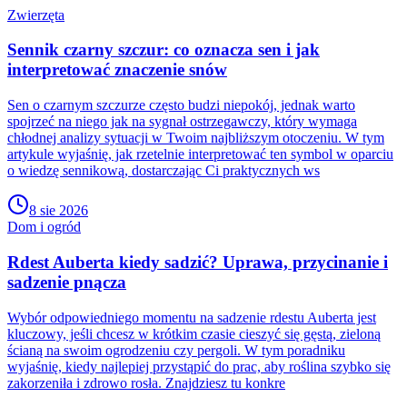
Zwierzęta
Sennik czarny szczur: co oznacza sen i jak
interpretować znaczenie snów
Sen o czarnym szczurze często budzi niepokój, jednak warto
spojrzeć na niego jak na sygnał ostrzegawczy, który wymaga
chłodnej analizy sytuacji w Twoim najbliższym otoczeniu. W tym
artykule wyjaśnię, jak rzetelnie interpretować ten symbol w oparciu
o wiedzę sennikową, dostarczając Ci praktycznych ws
8 sie 2026
Dom i ogród
Rdest Auberta kiedy sadzić? Uprawa, przycinanie i
sadzenie pnącza
Wybór odpowiedniego momentu na sadzenie rdestu Auberta jest
kluczowy, jeśli chcesz w krótkim czasie cieszyć się gęstą, zieloną
ścianą na swoim ogrodzeniu czy pergoli. W tym poradniku
wyjaśnię, kiedy najlepiej przystąpić do prac, aby roślina szybko się
zakorzeniła i zdrowo rosła. Znajdziesz tu konkre