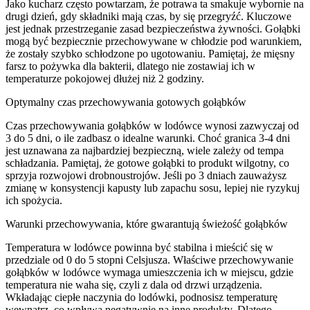
Jako kucharz często powtarzam, że potrawa ta smakuje wybornie na
drugi dzień, gdy składniki mają czas, by się przegryźć. Kluczowe
jest jednak przestrzeganie zasad bezpieczeństwa żywności. Gołąbki
mogą być bezpiecznie przechowywane w chłodzie pod warunkiem,
że zostały szybko schłodzone po ugotowaniu. Pamiętaj, że mięsny
farsz to pożywka dla bakterii, dlatego nie zostawiaj ich w
temperaturze pokojowej dłużej niż 2 godziny.
Optymalny czas przechowywania gotowych gołąbków
Czas przechowywania gołąbków w lodówce wynosi zazwyczaj od
3 do 5 dni, o ile zadbasz o idealne warunki. Choć granica 3-4 dni
jest uznawana za najbardziej bezpieczną, wiele zależy od tempa
schładzania. Pamiętaj, że gotowe gołąbki to produkt wilgotny, co
sprzyja rozwojowi drobnoustrojów. Jeśli po 3 dniach zauważysz
zmianę w konsystencji kapusty lub zapachu sosu, lepiej nie ryzykuj
ich spożycia.
Warunki przechowywania, które gwarantują świeżość gołąbków
Temperatura w lodówce powinna być stabilna i mieścić się w
przedziale od 0 do 5 stopni Celsjusza. Właściwe przechowywanie
gołąbków w lodówce wymaga umieszczenia ich w miejscu, gdzie
temperatura nie waha się, czyli z dala od drzwi urządzenia.
Wkładając ciepłe naczynia do lodówki, podnosisz temperaturę
wewnątrz, co wpływa negatywnie na inne produkty. Dlatego