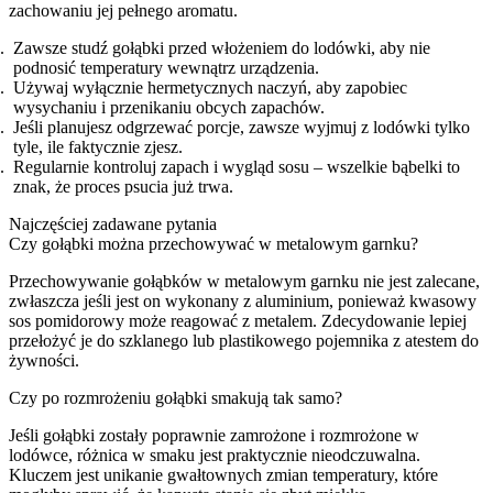
zachowaniu jej pełnego aromatu.
Zawsze studź gołąbki przed włożeniem do lodówki, aby nie
podnosić temperatury wewnątrz urządzenia.
Używaj wyłącznie hermetycznych naczyń, aby zapobiec
wysychaniu i przenikaniu obcych zapachów.
Jeśli planujesz odgrzewać porcje, zawsze wyjmuj z lodówki tylko
tyle, ile faktycznie zjesz.
Regularnie kontroluj zapach i wygląd sosu – wszelkie bąbelki to
znak, że proces psucia już trwa.
Najczęściej zadawane pytania
Czy gołąbki można przechowywać w metalowym garnku?
Przechowywanie gołąbków w metalowym garnku nie jest zalecane,
zwłaszcza jeśli jest on wykonany z aluminium, ponieważ kwasowy
sos pomidorowy może reagować z metalem. Zdecydowanie lepiej
przełożyć je do szklanego lub plastikowego pojemnika z atestem do
żywności.
Czy po rozmrożeniu gołąbki smakują tak samo?
Jeśli gołąbki zostały poprawnie zamrożone i rozmrożone w
lodówce, różnica w smaku jest praktycznie nieodczuwalna.
Kluczem jest unikanie gwałtownych zmian temperatury, które