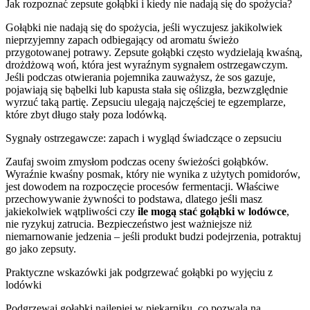
Jak rozpoznać zepsute gołąbki i kiedy nie nadają się do spożycia?
Gołąbki nie nadają się do spożycia, jeśli wyczujesz jakikolwiek
nieprzyjemny zapach odbiegający od aromatu świeżo
przygotowanej potrawy. Zepsute gołąbki często wydzielają kwaśną,
drożdżową woń, która jest wyraźnym sygnałem ostrzegawczym.
Jeśli podczas otwierania pojemnika zauważysz, że sos gazuje,
pojawiają się bąbelki lub kapusta stała się oślizgła, bezwzględnie
wyrzuć taką partię. Zepsuciu ulegają najczęściej te egzemplarze,
które zbyt długo stały poza lodówką.
Sygnały ostrzegawcze: zapach i wygląd świadczące o zepsuciu
Zaufaj swoim zmysłom podczas oceny świeżości gołąbków.
Wyraźnie kwaśny posmak, który nie wynika z użytych pomidorów,
jest dowodem na rozpoczęcie procesów fermentacji. Właściwe
przechowywanie żywności to podstawa, dlatego jeśli masz
jakiekolwiek wątpliwości czy
ile mogą stać gołąbki w lodówce
,
nie ryzykuj zatrucia. Bezpieczeństwo jest ważniejsze niż
niemarnowanie jedzenia – jeśli produkt budzi podejrzenia, potraktuj
go jako zepsuty.
Praktyczne wskazówki jak podgrzewać gołąbki po wyjęciu z
lodówki
Podgrzewaj gołąbki najlepiej w piekarniku, co pozwala na