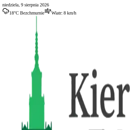
niedziela, 9 sierpnia 2026
18
°C
Bezchmurnie
Wiatr:
8
km/h