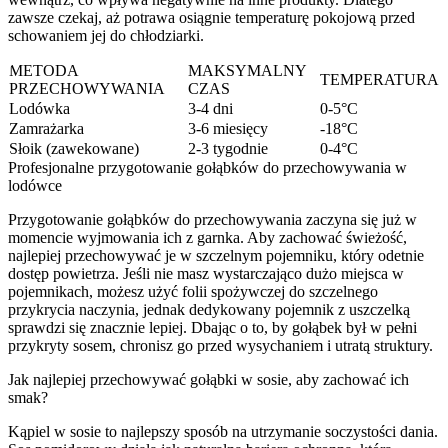
zawsze czekaj, aż potrawa osiągnie temperaturę pokojową przed
schowaniem jej do chłodziarki.
METODA
MAKSYMALNY
TEMPERATURA
PRZECHOWYWANIA
CZAS
Lodówka
3-4 dni
0-5°C
Zamrażarka
3-6 miesięcy
-18°C
Słoik (zawekowane)
2-3 tygodnie
0-4°C
Profesjonalne przygotowanie gołąbków do przechowywania w
lodówce
Przygotowanie gołąbków do przechowywania zaczyna się już w
momencie wyjmowania ich z garnka. Aby zachować świeżość,
najlepiej przechowywać je w szczelnym pojemniku, który odetnie
dostęp powietrza. Jeśli nie masz wystarczająco dużo miejsca w
pojemnikach, możesz użyć folii spożywczej do szczelnego
przykrycia naczynia, jednak dedykowany pojemnik z uszczelką
sprawdzi się znacznie lepiej. Dbając o to, by gołąbek był w pełni
przykryty sosem, chronisz go przed wysychaniem i utratą struktury.
Jak najlepiej przechowywać gołąbki w sosie, aby zachować ich
smak?
Kąpiel w sosie to najlepszy sposób na utrzymanie soczystości dania.