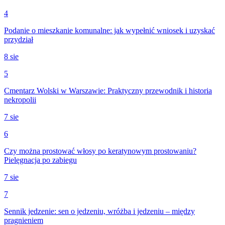
4
Podanie o mieszkanie komunalne: jak wypełnić wniosek i uzyskać
przydział
8 sie
5
Cmentarz Wolski w Warszawie: Praktyczny przewodnik i historia
nekropolii
7 sie
6
Czy można prostować włosy po keratynowym prostowaniu?
Pielęgnacja po zabiegu
7 sie
7
Sennik jedzenie: sen o jedzeniu, wróżba i jedzeniu – między
pragnieniem