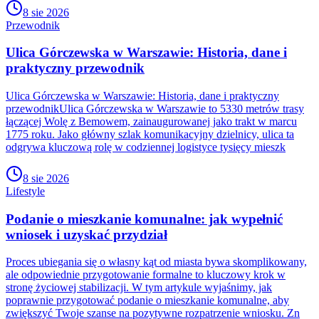
8 sie 2026
Przewodnik
Ulica Górczewska w Warszawie: Historia, dane i
praktyczny przewodnik
Ulica Górczewska w Warszawie: Historia, dane i praktyczny
przewodnikUlica Górczewska w Warszawie to 5330 metrów trasy
łączącej Wolę z Bemowem, zainaugurowanej jako trakt w marcu
1775 roku. Jako główny szlak komunikacyjny dzielnicy, ulica ta
odgrywa kluczową rolę w codziennej logistyce tysięcy mieszk
8 sie 2026
Lifestyle
Podanie o mieszkanie komunalne: jak wypełnić
wniosek i uzyskać przydział
Proces ubiegania się o własny kąt od miasta bywa skomplikowany,
ale odpowiednie przygotowanie formalne to kluczowy krok w
stronę życiowej stabilizacji. W tym artykule wyjaśnimy, jak
poprawnie przygotować podanie o mieszkanie komunalne, aby
zwiększyć Twoje szanse na pozytywne rozpatrzenie wniosku. Zn