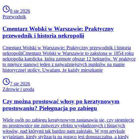
8 sie 2026
Przewodnik
Cmentarz Wolski w Warszawie: Praktyczny
przewodnik i historia nekropolii
Cmentarz Wolski w Warszawie: Praktyczny przewodnik i historia
nekropoliiCmentarz Wolski w Warszawie to założona w 1854 roku
nekropolia katolicka, która zajmuje obszar 12 hektarów. W praktyce
to miejsce stanowi jeden z najważniejszych punktów na mapie
historycznej stolicy. Uważam, że każdy mieszkanie
7 sie 2026
Zdrowie i uroda
Czy można prostować włosy po keratynowym
prostowaniu? Pielęgnacja po zabiegu
Wiele osób po zabiegu keratynowym zastanawia się, czy sięgnięcie
po prostownicę nie zniweczy efektu wygładzonych i lśniących
włosów, nad którymi tak bardzo nam zależało. W tym artykule
wyjaśniam, kiedy stylizacja na gorąco jest dopuszczalna, a kiedy