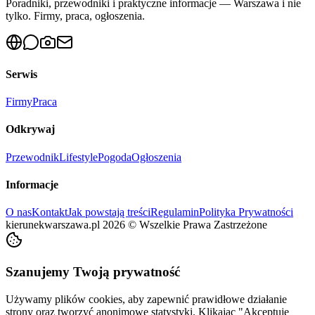
Poradniki, przewodniki i praktyczne informacje — Warszawa i nie
tylko. Firmy, praca, ogłoszenia.
Serwis
Firmy
Praca
Odkrywaj
Przewodnik
Lifestyle
Pogoda
Ogłoszenia
Informacje
O nas
Kontakt
Jak powstają treści
Regulamin
Polityka Prywatności
kierunekwarszawa.pl
2026
©
Wszelkie Prawa Zastrzeżone
Szanujemy Twoją prywatność
Używamy plików cookies, aby zapewnić prawidłowe działanie
strony oraz tworzyć anonimowe statystyki. Klikając "Akceptuję