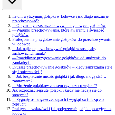
Ile dni wytrzymają gołąbki w lodówce i jak długo można je
przechowywać?
—
Optymalny czas przechowywania gotowych gołąbków
—
Warunki przechowywania, które gwarantują świeżość
gołąbków
Profesjonalne przygotowanie gołąbków do przechowywania
w lodówce
—
Jak najlepiej przechowywać gołąbki w sosie, aby
zachować ich smak?
—
Prawidłowe przygotowanie gołąbków: od studzenia do
zamknięcia
Dłuższe przechowywanie gołąbków – kiedy zamrażarka staje
się koniecznością?
—
Jak bezpiecznie mrozić gołąbki i jak długo mogą stać w
zamrażarce?
—
Mrożenie gołąbków z sosem czy bez: co wybrać?
Jak rozpoznać zepsute gołąbki i kiedy nie nadają się do
spożycia?
—
Sygnały ostrzegawcze: zapach i wygląd świadczące o
zepsuciu
Praktyczne wskazówki jak podgrzewać gołąbki po wyjęciu z
lodówki