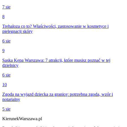
7 sie
8
Trehaloza co to? Właściwości, zastosowanie w kosmetyce i
pielęgnacji skóry
6 sie
9
Saska Kępa Warszawa: 7 atrakcji, które musisz poznać w tej
dzielnicy
6 sie
10
Zgoda na wyjazd dziecka za granicę: potrzebna zgoda, wzór i
notarialny
5 sie
KierunekWarszawa.pl