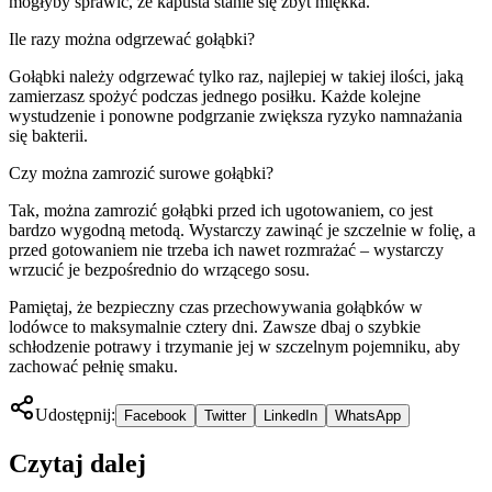
mogłyby sprawić, że kapusta stanie się zbyt miękka.
Ile razy można odgrzewać gołąbki?
Gołąbki należy odgrzewać tylko raz, najlepiej w takiej ilości, jaką
zamierzasz spożyć podczas jednego posiłku. Każde kolejne
wystudzenie i ponowne podgrzanie zwiększa ryzyko namnażania
się bakterii.
Czy można zamrozić surowe gołąbki?
Tak, można zamrozić gołąbki przed ich ugotowaniem, co jest
bardzo wygodną metodą. Wystarczy zawinąć je szczelnie w folię, a
przed gotowaniem nie trzeba ich nawet rozmrażać – wystarczy
wrzucić je bezpośrednio do wrzącego sosu.
Pamiętaj, że bezpieczny czas przechowywania gołąbków w
lodówce to maksymalnie cztery dni. Zawsze dbaj o szybkie
schłodzenie potrawy i trzymanie jej w szczelnym pojemniku, aby
zachować pełnię smaku.
Udostępnij:
Facebook
Twitter
LinkedIn
WhatsApp
Czytaj dalej