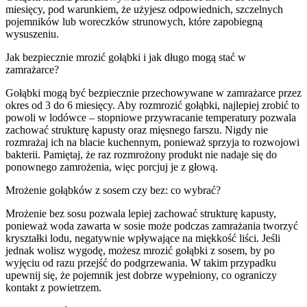
miesięcy, pod warunkiem, że użyjesz odpowiednich, szczelnych
pojemników lub woreczków strunowych, które zapobiegną
wysuszeniu.
Jak bezpiecznie mrozić gołąbki i jak długo mogą stać w
zamrażarce?
Gołąbki mogą być bezpiecznie przechowywane w zamrażarce przez
okres od 3 do 6 miesięcy. Aby rozmrozić gołąbki, najlepiej zrobić to
powoli w lodówce – stopniowe przywracanie temperatury pozwala
zachować strukturę kapusty oraz mięsnego farszu. Nigdy nie
rozmrażaj ich na blacie kuchennym, ponieważ sprzyja to rozwojowi
bakterii. Pamiętaj, że raz rozmrożony produkt nie nadaje się do
ponownego zamrożenia, więc porcjuj je z głową.
Mrożenie gołąbków z sosem czy bez: co wybrać?
Mrożenie bez sosu pozwala lepiej zachować strukturę kapusty,
ponieważ woda zawarta w sosie może podczas zamrażania tworzyć
kryształki lodu, negatywnie wpływające na miękkość liści. Jeśli
jednak wolisz wygodę, możesz mrozić gołąbki z sosem, by po
wyjęciu od razu przejść do podgrzewania. W takim przypadku
upewnij się, że pojemnik jest dobrze wypełniony, co ograniczy
kontakt z powietrzem.