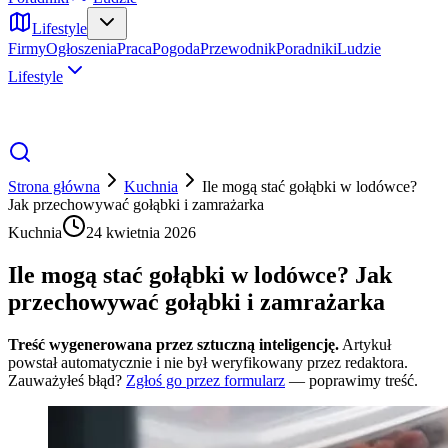
Lifestyle
Firmy
Ogłoszenia
Praca
Pogoda
Przewodnik
Poradniki
Ludzie
Lifestyle
Strona główna
Kuchnia
Ile mogą stać gołąbki w lodówce?
Jak przechowywać gołąbki i zamrażarka
Kuchnia
24 kwietnia 2026
Ile mogą stać gołąbki w lodówce? Jak
przechowywać gołąbki i zamrażarka
Treść wygenerowana przez sztuczną inteligencję.
Artykuł
powstał automatycznie i nie był weryfikowany przez redaktora.
Zauważyłeś błąd?
Zgłoś go przez formularz
— poprawimy treść.