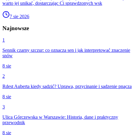
warto jej unikać, dostarczając Ci sprawdzonych wsk
7 sie 2026
Najnowsze
1
Sennik czarny szczur: co oznacza sen i jak interpretować znaczenie
snów
8 sie
2
Rdest Auberta kiedy sadzić? Uprawa, przycinanie i sadzenie pnącza
8 sie
3
Ulica Górczewska w Warszawie: Historia, dane i praktyczny
przewodnik
8 sie