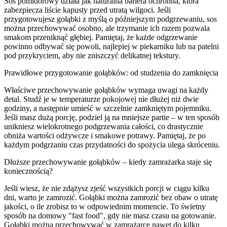
Sos pomidorowy działa jak naturalna bariera ochronna, która
zabezpiecza liście kapusty przed utratą wilgoci. Jeśli
przygotowujesz gołąbki z myślą o późniejszym podgrzewaniu, sos
można przechowywać osobno, ale trzymanie ich razem pozwala
smakom przeniknąć głębiej. Pamiętaj, że każde odgrzewanie
powinno odbywać się powoli, najlepiej w piekarniku lub na patelni
pod przykryciem, aby nie zniszczyć delikatnej tekstury.
Prawidłowe przygotowanie gołąbków: od studzenia do zamknięcia
Właściwe przechowywanie gołąbków wymaga uwagi na każdy
detal. Studź je w temperaturze pokojowej nie dłużej niż dwie
godziny, a następnie umieść w szczelnie zamkniętym pojemniku.
Jeśli masz dużą porcję, podziel ją na mniejsze partie – w ten sposób
unikniesz wielokrotnego podgrzewania całości, co drastycznie
obniża wartości odżywcze i smakowe potrawy. Pamiętaj, że po
każdym podgrzaniu czas przydatności do spożycia ulega skróceniu.
Dłuższe przechowywanie gołąbków – kiedy zamrażarka staje się
koniecznością?
Jeśli wiesz, że nie zdążysz zjeść wszystkich porcji w ciągu kilku
dni, warto je zamrozić. Gołąbki można zamrozić bez obaw o utratę
jakości, o ile zrobisz to w odpowiednim momencie. To świetny
sposób na domowy "fast food", gdy nie masz czasu na gotowanie.
Gołąbki można przechowywać w zamrażarce nawet do kilku