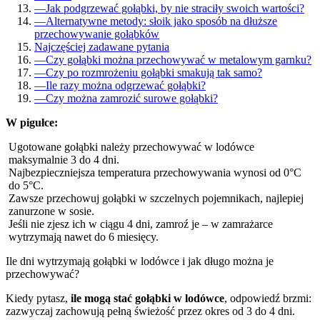
—
Jak podgrzewać gołąbki, by nie straciły swoich wartości?
—
Alternatywne metody: słoik jako sposób na dłuższe
przechowywanie gołąbków
Najczęściej zadawane pytania
—
Czy gołąbki można przechowywać w metalowym garnku?
—
Czy po rozmrożeniu gołąbki smakują tak samo?
—
Ile razy można odgrzewać gołąbki?
—
Czy można zamrozić surowe gołąbki?
W pigułce:
Ugotowane gołąbki należy przechowywać w lodówce
maksymalnie 3 do 4 dni.
Najbezpieczniejsza temperatura przechowywania wynosi od 0°C
do 5°C.
Zawsze przechowuj gołąbki w szczelnych pojemnikach, najlepiej
zanurzone w sosie.
Jeśli nie zjesz ich w ciągu 4 dni, zamroź je – w zamrażarce
wytrzymają nawet do 6 miesięcy.
Ile dni wytrzymają gołąbki w lodówce i jak długo można je
przechowywać?
Kiedy pytasz,
ile mogą stać gołąbki w lodówce
, odpowiedź brzmi:
zazwyczaj zachowują pełną świeżość przez okres od 3 do 4 dni.