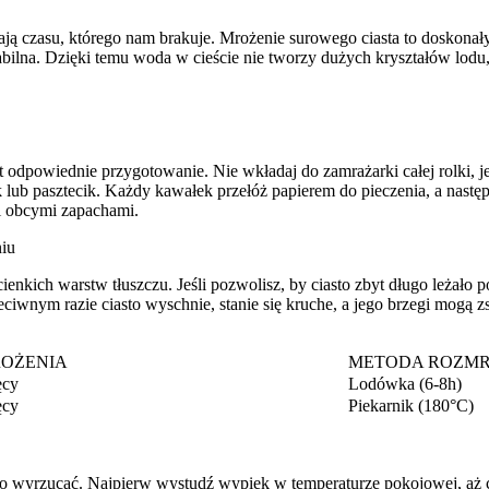
ą czasu, którego nam brakuje. Mrożenie surowego ciasta to doskonał
abilna. Dzięki temu woda w cieście nie tworzy dużych kryształów lodu
 odpowiednie przygotowanie. Nie wkładaj do zamrażarki całej rolki, jeśl
ik lub pasztecik. Każdy kawałek przełóż papierem do pieczenia, a nast
i obcymi zapachami.
niu
i cienkich warstw tłuszczu. Jeśli pozwolisz, by ciasto zbyt długo leżał
eciwnym razie ciasto wyschnie, stanie się kruche, a jego brzegi mogą
ROŻENIA
METODA ROZM
ęcy
Lodówka (6-8h)
ęcy
Piekarnik (180°C)
z go wyrzucać. Najpierw wystudź wypiek w temperaturze pokojowej, aż ca