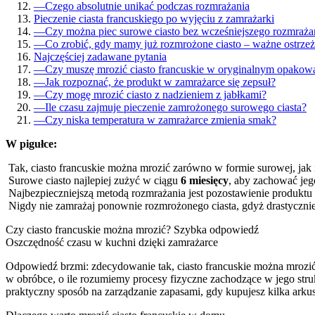
—
Czego absolutnie unikać podczas rozmrażania
Pieczenie ciasta francuskiego po wyjęciu z zamrażarki
—
Czy można piec surowe ciasto bez wcześniejszego rozmraża
—
Co zrobić, gdy mamy już rozmrożone ciasto – ważne ostrzeż
Najczęściej zadawane pytania
—
Czy muszę mrozić ciasto francuskie w oryginalnym opakow
—
Jak rozpoznać, że produkt w zamrażarce się zepsuł?
—
Czy mogę mrozić ciasto z nadzieniem z jabłkami?
—
Ile czasu zajmuje pieczenie zamrożonego surowego ciasta?
—
Czy niska temperatura w zamrażarce zmienia smak?
W pigułce:
Tak, ciasto francuskie można mrozić zarówno w formie surowej, jak 
Surowe ciasto najlepiej zużyć w ciągu
6 miesięcy
, aby zachować jego
Najbezpieczniejszą metodą rozmrażania jest pozostawienie produktu
Nigdy nie zamrażaj ponownie rozmrożonego ciasta, gdyż drastycznie 
Czy ciasto francuskie można mrozić? Szybka odpowiedź
Oszczędność czasu w kuchni dzięki zamrażarce
Odpowiedź brzmi: zdecydowanie tak, ciasto francuskie można mrozić,
w obróbce, o ile rozumiemy procesy fizyczne zachodzące w jego str
praktyczny sposób na zarządzanie zapasami, gdy kupujesz kilka arku