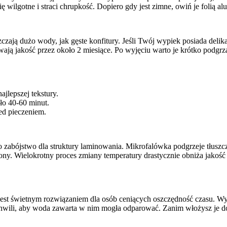
ię wilgotne i straci chrupkość. Dopiero gdy jest zimne, owiń je folią 
szczają dużo wody, jak gęste konfitury. Jeśli Twój wypiek posiada deli
ają jakość przez około 2 miesiące. Po wyjęciu warto je krótko podgrz
ajlepszej tekstury.
ło 40-60 minut.
zed pieczeniem.
 zabójstwo dla struktury laminowania. Mikrofalówka podgrzeje tłuszcz 
ony. Wielokrotny proces zmiany temperatury drastycznie obniża jakoś
jest świetnym rozwiązaniem dla osób ceniących oszczędność czasu. Wy
hwili, aby woda zawarta w nim mogła odparować. Zanim włożysz je do