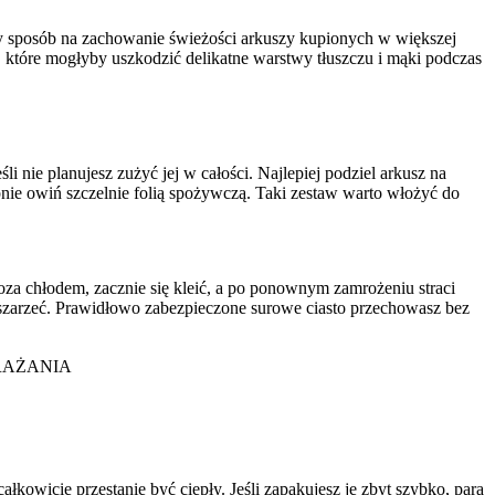
y sposób na zachowanie świeżości arkuszy kupionych w większej
, które mogłyby uszkodzić delikatne warstwy tłuszczu i mąki podczas
i nie planujesz zużyć jej w całości. Najlepiej podziel arkusz na
ępnie owiń szczelnie folią spożywczą. Taki zestaw warto włożyć do
o poza chłodem, zacznie się kleić, a po ponownym zamrożeniu straci
 zszarzeć. Prawidłowo zabezpieczone surowe ciasto przechowasz bez
RAŻANIA
łkowicie przestanie być ciepły. Jeśli zapakujesz je zbyt szybko, para