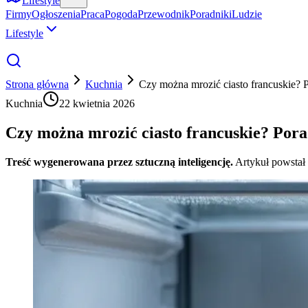
Lifestyle
Firmy
Ogłoszenia
Praca
Pogoda
Przewodnik
Poradniki
Ludzie
Lifestyle
Strona główna
Kuchnia
Czy można mrozić ciasto francuskie? P
Kuchnia
22 kwietnia 2026
Czy można mrozić ciasto francuskie? Pora
Treść wygenerowana przez sztuczną inteligencję.
Artykuł powstał