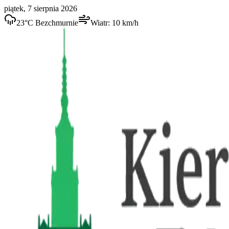
piątek, 7 sierpnia 2026
23
°C
Bezchmurnie
Wiatr:
10
km/h