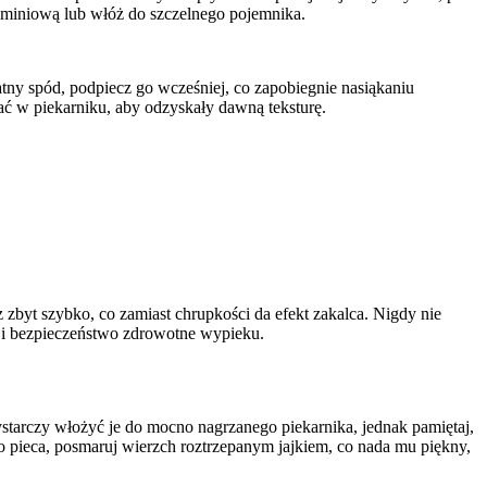
aluminiową lub włóż do szczelnego pojemnika.
katny spód, podpiecz go wcześniej, co zapobiegnie nasiąkaniu
ać w piekarniku, aby odzyskały dawną teksturę.
zbyt szybko, co zamiast chrupkości da efekt zakalca. Nigdy nie
ć i bezpieczeństwo zdrowotne wypieku.
starczy włożyć je do mocno nagrzanego piekarnika, jednak pamiętaj,
 pieca, posmaruj wierzch roztrzepanym jajkiem, co nada mu piękny,