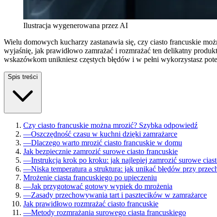
Ilustracja wygenerowana przez AI
Wielu domowych kucharzy zastanawia się, czy ciasto francuskie moż
wyjaśnię, jak prawidłowo zamrażać i rozmrażać ten delikatny produk
wskazówkom unikniesz częstych błędów i w pełni wykorzystasz pote
Spis treści
Czy ciasto francuskie można mrozić? Szybka odpowiedź
—
Oszczędność czasu w kuchni dzięki zamrażarce
—
Dlaczego warto mrozić ciasto francuskie w domu
Jak bezpiecznie zamrozić surowe ciasto francuskie
—
Instrukcja krok po kroku: jak najlepiej zamrozić surowe cias
—
Niska temperatura a struktura: jak unikać błędów przy prz
Mrożenie ciasta francuskiego po upieczeniu
—
Jak przygotować gotowy wypiek do mrożenia
—
Zasady przechowywania tart i pasztecików w zamrażarce
Jak prawidłowo rozmrażać ciasto francuskie
—
Metody rozmrażania surowego ciasta francuskiego