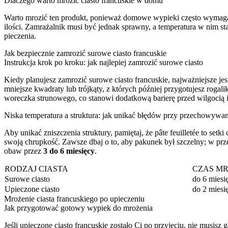
Dlaczego warto mrozić ciasto francuskie w domu
Warto mrozić ten produkt, ponieważ domowe wypieki często wymagaj
ilości. Zamrażalnik musi być jednak sprawny, a temperatura w nim st
pieczenia.
Jak bezpiecznie zamrozić surowe ciasto francuskie
Instrukcja krok po kroku: jak najlepiej zamrozić surowe ciasto
Kiedy planujesz zamrozić surowe ciasto francuskie, najważniejsze jest
mniejsze kwadraty lub trójkąty, z których później przygotujesz rogal
woreczka strunowego, co stanowi dodatkową barierę przed wilgocią 
Niska temperatura a struktura: jak unikać błędów przy przechowywa
Aby unikać zniszczenia struktury, pamiętaj, że pâte feuilletée to setk
swoją chrupkość. Zawsze dbaj o to, aby pakunek był szczelny; w prz
obaw przez
3 do 6 miesięcy
.
RODZAJ CIASTA
CZAS M
Surowe ciasto
do 6 miesi
Upieczone ciasto
do 2 miesi
Mrożenie ciasta francuskiego po upieczeniu
Jak przygotować gotowy wypiek do mrożenia
Jeśli upieczone ciasto francuskie zostało Ci po przyjęciu, nie musis