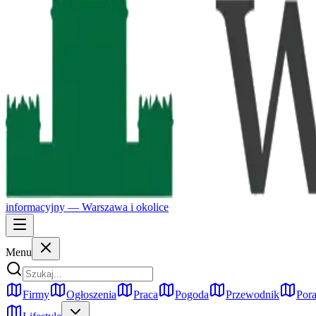
informacyjny —
Warszawa
i okolice
Menu
Firmy
Ogłoszenia
Praca
Pogoda
Przewodnik
Pora