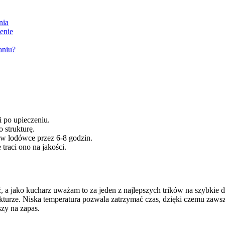
nia
enie
aniu?
i po upieczeniu.
 strukturę.
 w lodówce przez 6-8 godzin.
traci ono na jakości.
 a jako kucharz uważam to za jeden z najlepszych trików na szybkie d
ukturze. Niska temperatura pozwala zatrzymać czas, dzięki czemu zaw
szy na zapas.