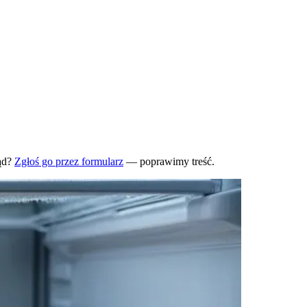
ąd?
Zgłoś go przez formularz
— poprawimy treść.