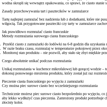
wodna skropli się wewnątrz opakowania, co sprawi, że ciasto stanie s
Zasady przechowywania tart i pasztecików w zamrażarce
Tartę najlepiej zamrażać bez nadzienia lub z dodatkami, które nie pu
wilgocią. Tak przygotowane paszteciki czy tarty w zamrażarce zachow
Jak prawidłowo rozmrażać ciasto francuskie
Metody rozmrażania surowego ciasta francuskiego
Przełóż ciasto z zamrażarki do lodówki na 6-8 godzin dla uzyskania n
W razie braku czasu, rozmrażaj w temperaturze pokojowej przez oko
Monitoruj stan produktu – nie pozwól, aby stało się zbyt miękkie pr
Czego absolutnie unikać podczas rozmrażania
Unikaj rozmrażania w kuchence mikrofalowej lub gorącej wodzie – to
dokonuj ponownego mrożenia produktu, który został już raz rozmroż
Pieczenie ciasta francuskiego po wyjęciu z zamrażarki
Czy można piec surowe ciasto bez wcześniejszego rozmrażania
Technicznie możesz piec surowe ciasto bezpośrednio po wyjęciu, co 
aby lekko wydłużyć czas pieczenia. Zamrożony produkt potrzebuje c
złocisty kolor.