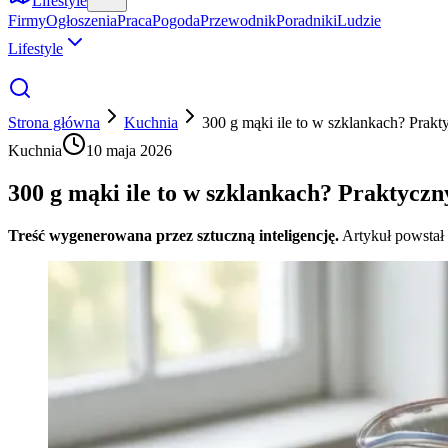
Lifestyle
Firmy
Ogłoszenia
Praca
Pogoda
Przewodnik
Poradniki
Ludzie
Lifestyle
Strona główna
Kuchnia
300 g mąki ile to w szklankach? Prakt
Kuchnia
10 maja 2026
300 g mąki ile to w szklankach? Praktyczn
Treść wygenerowana przez sztuczną inteligencję.
Artykuł powstał