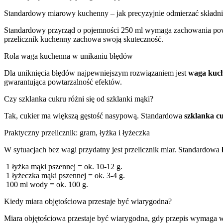
Standardowy miarowy kuchenny – jak precyzyjnie odmierzać składni
Standardowy przyrząd o pojemności 250 ml wymaga zachowania powta
przelicznik kuchenny zachowa swoją skuteczność.
Rola waga kuchenna w unikaniu błędów
Dla uniknięcia błędów najpewniejszym rozwiązaniem jest
waga kuc
gwarantująca powtarzalność efektów.
Czy szklanka cukru różni się od szklanki mąki?
Tak, cukier ma większą gęstość nasypową. Standardowa
szklanka c
Praktyczny przelicznik: gram, łyżka i łyżeczka
W sytuacjach bez wagi przydatny jest przelicznik miar. Standardowa
1 łyżka mąki pszennej = ok. 10-12 g.
1 łyżeczka mąki pszennej = ok. 3-4 g.
100 ml wody = ok. 100 g.
Kiedy miara objętościowa przestaje być wiarygodna?
Miara objętościowa przestaje być wiarygodna, gdy przepis wymaga w