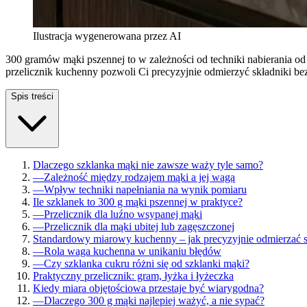
Ilustracja wygenerowana przez AI
300 gramów mąki pszennej to w zależności od techniki nabierania o
przelicznik kuchenny pozwoli Ci precyzyjnie odmierzyć składniki be
Spis treści
Dlaczego szklanka mąki nie zawsze waży tyle samo?
—
Zależność między rodzajem mąki a jej wagą
—
Wpływ techniki napełniania na wynik pomiaru
Ile szklanek to 300 g mąki pszennej w praktyce?
—
Przelicznik dla luźno wsypanej mąki
—
Przelicznik dla mąki ubitej lub zagęszczonej
Standardowy miarowy kuchenny – jak precyzyjnie odmierzać s
—
Rola waga kuchenna w unikaniu błędów
—
Czy szklanka cukru różni się od szklanki mąki?
Praktyczny przelicznik: gram, łyżka i łyżeczka
Kiedy miara objętościowa przestaje być wiarygodna?
—
Dlaczego 300 g mąki najlepiej ważyć, a nie sypać?