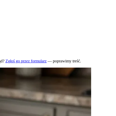
ąd?
Zgłoś go przez formularz
— poprawimy treść.