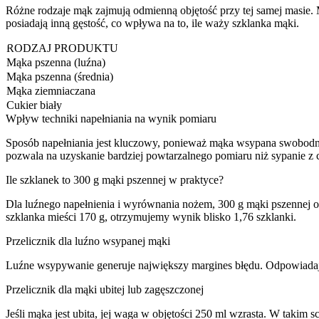
Różne rodzaje mąk zajmują odmienną objętość przy tej samej masie. 
posiadają inną gęstość, co wpływa na to, ile waży szklanka mąki.
RODZAJ PRODUKTU
Mąka pszenna (luźna)
Mąka pszenna (średnia)
Mąka ziemniaczana
Cukier biały
Wpływ techniki napełniania na wynik pomiaru
Sposób napełniania jest kluczowy, ponieważ mąka wsypana swobodnie 
pozwala na uzyskanie bardziej powtarzalnego pomiaru niż sypanie z
Ile szklanek to 300 g mąki pszennej w praktyce?
Dla luźnego napełnienia i wyrównania nożem, 300 g mąki pszennej od
szklanka mieści 170 g, otrzymujemy wynik blisko 1,76 szklanki.
Przelicznik dla luźno wsypanej mąki
Luźne wsypywanie generuje największy margines błędu. Odpowiadają
Przelicznik dla mąki ubitej lub zagęszczonej
Jeśli mąka jest ubita, jej waga w objętości 250 ml wzrasta. W takim 