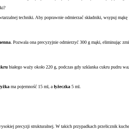
ki?
rzalnej techniki. Aby poprawnie odmierzać składniki, wsypuj mąkę 
henna
. Pozwala ona precyzyjnie odmierzyć 300 g mąki, eliminując zm
ukru
białego waży około 220 g, podczas gdy szklanka cukru pudru wa
łyżka
ma pojemność 15 ml, a
łyżeczka
5 ml.
ysokiej precyzji strukturalnej. W takich przypadkach przelicznik ku