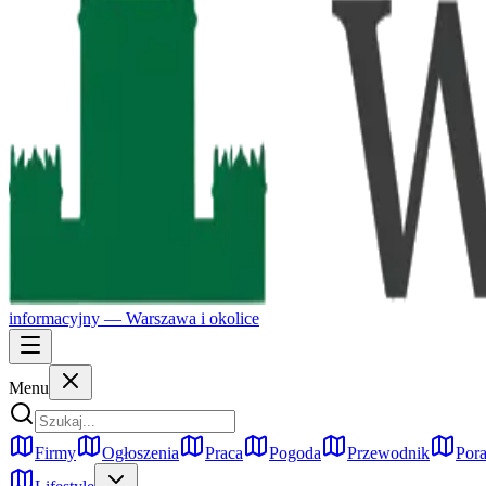
informacyjny —
Warszawa
i okolice
Menu
Firmy
Ogłoszenia
Praca
Pogoda
Przewodnik
Pora