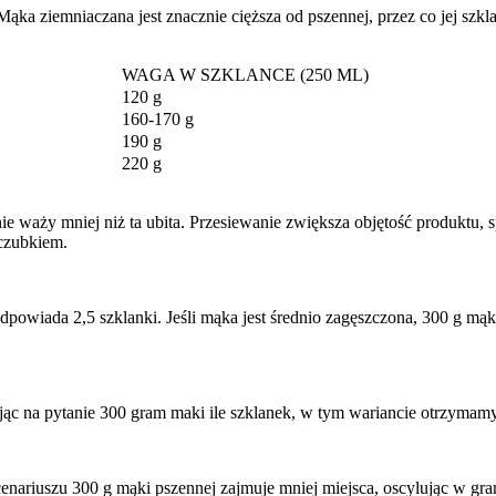
Mąka ziemniaczana jest znacznie cięższa od pszennej, przez co jej sz
WAGA W SZKLANCE (250 ML)
120 g
160-170 g
190 g
220 g
waży mniej niż ta ubita. Przesiewanie zwiększa objętość produktu, s
 czubkiem.
powiada 2,5 szklanki. Jeśli mąka jest średnio zagęszczona, 300 g mąki
c na pytanie 300 gram maki ile szklanek, w tym wariancie otrzymamy
scenariuszu 300 g mąki pszennej zajmuje mniej miejsca, oscylując w gra