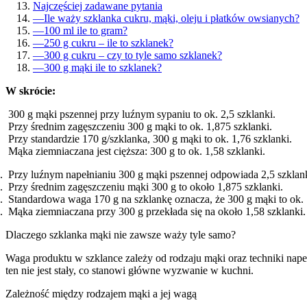
Najczęściej zadawane pytania
—
Ile waży szklanka cukru, mąki, oleju i płatków owsianych?
—
100 ml ile to gram?
—
250 g cukru – ile to szklanek?
—
300 g cukru – czy to tyle samo szklanek?
—
300 g mąki ile to szklanek?
W skrócie:
300 g mąki pszennej przy luźnym sypaniu to ok. 2,5 szklanki.
Przy średnim zagęszczeniu 300 g mąki to ok. 1,875 szklanki.
Przy standardzie 170 g/szklanka, 300 g mąki to ok. 1,76 szklanki.
Mąka ziemniaczana jest cięższa: 300 g to ok. 1,58 szklanki.
Przy luźnym napełnianiu 300 g mąki pszennej odpowiada 2,5 szklank
Przy średnim zagęszczeniu mąki 300 g to około 1,875 szklanki.
Standardowa waga 170 g na szklankę oznacza, że 300 g mąki to ok. 
Mąka ziemniaczana przy 300 g przekłada się na około 1,58 szklanki.
Dlaczego szklanka mąki nie zawsze waży tyle samo?
Waga produktu w szklance zależy od rodzaju mąki oraz techniki nap
ten nie jest stały, co stanowi główne wyzwanie w kuchni.
Zależność między rodzajem mąki a jej wagą