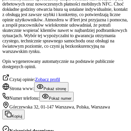
debetowych oraz nowoczesnych płatności mobilnych NFC. Choć
dokładne godziny otwarcia biura są ustalane indywidualnie, kontakt
z obsługą jest zawsze szybki i konkretny, co potwierdzają liczne
opinie użytkowników. Atmosfera w iFleet jest przyjazna i pomocna,
a zespół pracowników wielokrotnie udowadniał, że potrafi
skutecznie wspierać klientów nawet w najbardziej podbramkowych
sytuacjach. Wybór tej wypożyczalni to gwarancja otrzymania
czystego, technicznie sprawnego samochodu oraz obsługi na
światowym poziomie, co czyni ją bezkonkurencyjną na
warszawskim rynku.
Opis wygenerowany automatycznie na podstawie publicznie
dostępnych opinii.
Czytaj opinie:
Zobacz profil
Strona www:
Pokaż stronę
Numer telefonu:
Pokaż numer
Górczewska 32, 01-147 Warszawa, Polska, Warszawa
Kopiuj
Najczęściej doceniane: