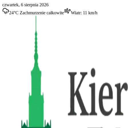
czwartek, 6 sierpnia 2026
24
°C
Zachmurzenie całkowite
Wiatr:
11
km/h