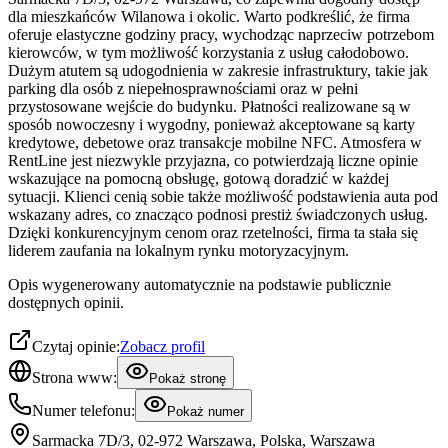
dla mieszkańców Wilanowa i okolic. Warto podkreślić, że firma
oferuje elastyczne godziny pracy, wychodząc naprzeciw potrzebom
kierowców, w tym możliwość korzystania z usług całodobowo.
Dużym atutem są udogodnienia w zakresie infrastruktury, takie jak
parking dla osób z niepełnosprawnościami oraz w pełni
przystosowane wejście do budynku. Płatności realizowane są w
sposób nowoczesny i wygodny, ponieważ akceptowane są karty
kredytowe, debetowe oraz transakcje mobilne NFC. Atmosfera w
RentLine jest niezwykle przyjazna, co potwierdzają liczne opinie
wskazujące na pomocną obsługę, gotową doradzić w każdej
sytuacji. Klienci cenią sobie także możliwość podstawienia auta pod
wskazany adres, co znacząco podnosi prestiż świadczonych usług.
Dzięki konkurencyjnym cenom oraz rzetelności, firma ta stała się
liderem zaufania na lokalnym rynku motoryzacyjnym.
Opis wygenerowany automatycznie na podstawie publicznie
dostępnych opinii.
Czytaj opinie:
Zobacz profil
Strona www:
Pokaż stronę
Numer telefonu:
Pokaż numer
Sarmacka 7D/3, 02-972 Warszawa, Polska, Warszawa