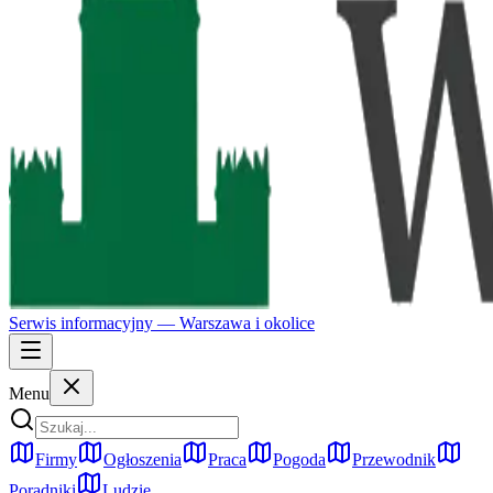
Serwis informacyjny —
Warszawa
i okolice
Menu
Firmy
Ogłoszenia
Praca
Pogoda
Przewodnik
Poradniki
Ludzie