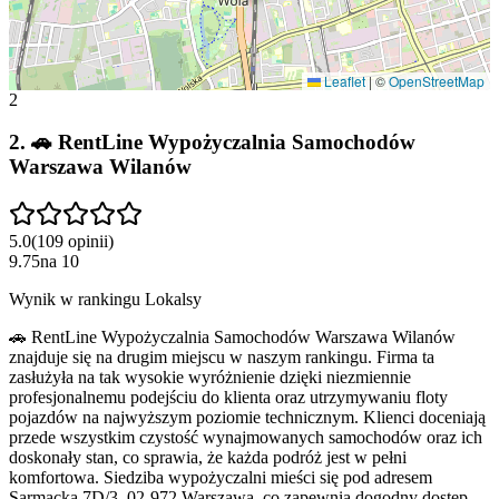
Leaflet
|
©
OpenStreetMap
2
2
.
🚗 RentLine Wypożyczalnia Samochodów
Warszawa Wilanów
5.0
(
109
opinii
)
9.75
na
10
Wynik w rankingu Lokalsy
🚗 RentLine Wypożyczalnia Samochodów Warszawa Wilanów
znajduje się na drugim miejscu w naszym rankingu. Firma ta
zasłużyła na tak wysokie wyróżnienie dzięki niezmiennie
profesjonalnemu podejściu do klienta oraz utrzymywaniu floty
pojazdów na najwyższym poziomie technicznym. Klienci doceniają
przede wszystkim czystość wynajmowanych samochodów oraz ich
doskonały stan, co sprawia, że każda podróż jest w pełni
komfortowa. Siedziba wypożyczalni mieści się pod adresem
Sarmacka 7D/3, 02-972 Warszawa, co zapewnia dogodny dostęp