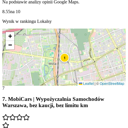
Na podstawie analizy opinii Google Maps.
8.55
na
10
Wynik w rankingu Lokalsy
+
−
1
Leaflet
|
©
OpenStreetMap
7
7
.
MobiCars | Wypożyczalnia Samochodów
Warszawa, bez kaucji, bez limitu km