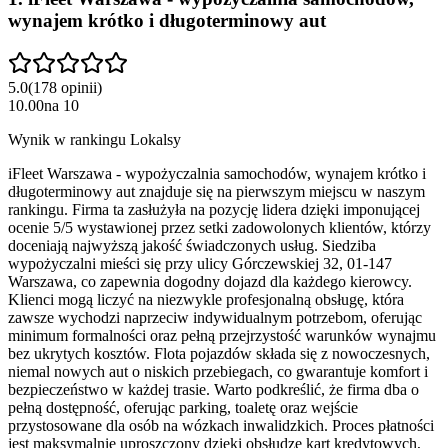
wynajem krótko i długoterminowy aut
5.0
(
178
opinii
)
10.00
na
10
Wynik w rankingu Lokalsy
iFleet Warszawa - wypożyczalnia samochodów, wynajem krótko i
długoterminowy aut znajduje się na pierwszym miejscu w naszym
rankingu. Firma ta zasłużyła na pozycję lidera dzięki imponującej
ocenie 5/5 wystawionej przez setki zadowolonych klientów, którzy
doceniają najwyższą jakość świadczonych usług. Siedziba
wypożyczalni mieści się przy ulicy Górczewskiej 32, 01-147
Warszawa, co zapewnia dogodny dojazd dla każdego kierowcy.
Klienci mogą liczyć na niezwykle profesjonalną obsługę, która
zawsze wychodzi naprzeciw indywidualnym potrzebom, oferując
minimum formalności oraz pełną przejrzystość warunków wynajmu
bez ukrytych kosztów. Flota pojazdów składa się z nowoczesnych,
niemal nowych aut o niskich przebiegach, co gwarantuje komfort i
bezpieczeństwo w każdej trasie. Warto podkreślić, że firma dba o
pełną dostępność, oferując parking, toaletę oraz wejście
przystosowane dla osób na wózkach inwalidzkich. Proces płatności
jest maksymalnie uproszczony dzięki obsłudze kart kredytowych,