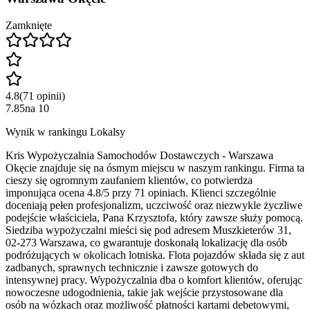
Zamknięte
4.8
(
71
opinii
)
7.85
na
10
Wynik w rankingu Lokalsy
Kris Wypożyczalnia Samochodów Dostawczych - Warszawa
Okęcie znajduje się na ósmym miejscu w naszym rankingu. Firma ta
cieszy się ogromnym zaufaniem klientów, co potwierdza
imponująca ocena 4.8/5 przy 71 opiniach. Klienci szczególnie
doceniają pełen profesjonalizm, uczciwość oraz niezwykle życzliwe
podejście właściciela, Pana Krzysztofa, który zawsze służy pomocą.
Siedziba wypożyczalni mieści się pod adresem Muszkieterów 31,
02-273 Warszawa, co gwarantuje doskonałą lokalizację dla osób
podróżujących w okolicach lotniska. Flota pojazdów składa się z aut
zadbanych, sprawnych technicznie i zawsze gotowych do
intensywnej pracy. Wypożyczalnia dba o komfort klientów, oferując
nowoczesne udogodnienia, takie jak wejście przystosowane dla
osób na wózkach oraz możliwość płatności kartami debetowymi,