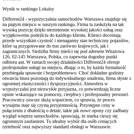
Wynik w rankingu Lokalsy
Different24 - wypożyczalnia samochodów Warszawa znajduje się
na piątym miejscu w naszym rankingu. Firma ta zasłużyła na tak
wysoką pozycję dzięki niezmiennie wysokiej jakości usług oraz
wyjątkowemu podejściu do każdego klienta. Klienci doceniają
przede wszystkim czystość i nienaganny stan techniczny pojazdów,
które są przygotowane do tras zarówno krajowych, jak i
zagranicznych. Siedziba firmy mieści się pod adresem Wirażowa
126, 02-145 Warszawa, Polska, co zapewnia dogodny punkt
odbioru aut. W ramach swojej działalności Different24 oferuje
profesjonalne usługi na miejscu, dbając o to, by każda formalność
przebiegała sprawnie i bezproblemowo. Choć dokładne godziny
otwarcia biura pozostają do indywidualnego ustalenia, firma słynie z
ogromnej elastyczności i dyspozycyjności. Atmosfera w
wypożyczalni jest niezwykle przyjazna, co potwierdzają liczne
opinie wskazujące na pomocny, cierpliwy i profesjonalny personel.
Pracownicy zawsze służą wsparciem, co sprawia, że proces
wynajmu staje się czystą przyjemnością. Przystępne ceny w
połączeniu z dbałością o detale, takie jak nowe opony czy zadbany
wygląd wnętrza samochodów, sprawiają, że marka cieszy się
ogromnym zaufaniem. To idealny wybór dla osób ceniących
rzetelność oraz najwyższy standard obsługi w Warszawie.