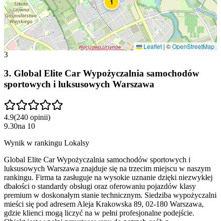
1
Leaflet
|
©
OpenStreetMap
3
3
.
Global Elite Car Wypożyczalnia samochodów
sportowych i luksusowych Warszawa
4.9
(
240
opinii
)
9.30
na
10
Wynik w rankingu Lokalsy
Global Elite Car Wypożyczalnia samochodów sportowych i
luksusowych Warszawa znajduje się na trzecim miejscu w naszym
rankingu. Firma ta zasługuje na wysokie uznanie dzięki niezwykłej
dbałości o standardy obsługi oraz oferowaniu pojazdów klasy
premium w doskonałym stanie technicznym. Siedziba wypożyczalni
mieści się pod adresem Aleja Krakowska 89, 02-180 Warszawa,
gdzie klienci mogą liczyć na w pełni profesjonalne podejście.