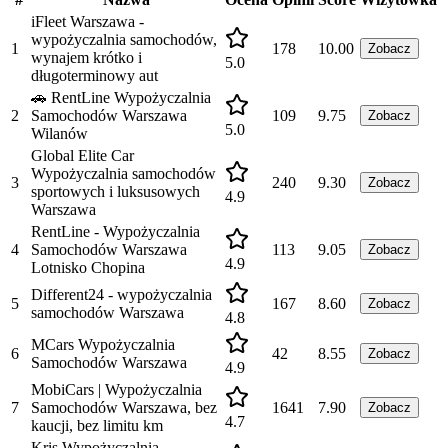
iFleet Warszawa -
wypożyczalnia samochodów,
1
178
10.00
Zobacz
wynajem krótko i
5.0
długoterminowy aut
🚗 RentLine Wypożyczalnia
2
Samochodów Warszawa
109
9.75
Zobacz
5.0
Wilanów
Global Elite Car
Wypożyczalnia samochodów
3
240
9.30
Zobacz
sportowych i luksusowych
4.9
Warszawa
RentLine - Wypożyczalnia
4
Samochodów Warszawa
113
9.05
Zobacz
4.9
Lotnisko Chopina
Different24 - wypożyczalnia
5
167
8.60
Zobacz
samochodów Warszawa
4.8
MCars Wypożyczalnia
6
42
8.55
Zobacz
Samochodów Warszawa
4.9
MobiCars | Wypożyczalnia
7
Samochodów Warszawa, bez
1641
7.90
Zobacz
4.7
kaucji, bez limitu km
Kris Wypożyczalnia