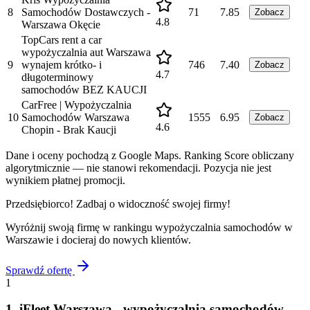
8
Samochodów Dostawczych -
71
7.85
Zobacz
4.8
Warszawa Okęcie
TopCars rent a car
wypożyczalnia aut Warszawa
9
wynajem krótko- i
746
7.40
Zobacz
4.7
długoterminowy
samochodów BEZ KAUCJI
CarFree | Wypożyczalnia
10
Samochodów Warszawa
1555
6.95
Zobacz
4.6
Chopin - Brak Kaucji
Dane i oceny pochodzą z Google Maps. Ranking Score obliczany
algorytmicznie — nie stanowi rekomendacji. Pozycja nie jest
wynikiem płatnej promocji.
Przedsiębiorco! Zadbaj o widoczność swojej firmy!
Wyróżnij swoją firmę w rankingu
wypożyczalnia samochodów
w
Warszawie
i docieraj do nowych klientów.
Sprawdź ofertę
1
1
.
iFleet Warszawa - wypożyczalnia samochodów,