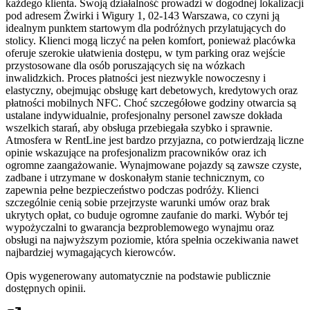
każdego klienta. Swoją działalność prowadzi w dogodnej lokalizacji
pod adresem Żwirki i Wigury 1, 02-143 Warszawa, co czyni ją
idealnym punktem startowym dla podróżnych przylatujących do
stolicy. Klienci mogą liczyć na pełen komfort, ponieważ placówka
oferuje szerokie ułatwienia dostępu, w tym parking oraz wejście
przystosowane dla osób poruszających się na wózkach
inwalidzkich. Proces płatności jest niezwykle nowoczesny i
elastyczny, obejmując obsługę kart debetowych, kredytowych oraz
płatności mobilnych NFC. Choć szczegółowe godziny otwarcia są
ustalane indywidualnie, profesjonalny personel zawsze dokłada
wszelkich starań, aby obsługa przebiegała szybko i sprawnie.
Atmosfera w RentLine jest bardzo przyjazna, co potwierdzają liczne
opinie wskazujące na profesjonalizm pracowników oraz ich
ogromne zaangażowanie. Wynajmowane pojazdy są zawsze czyste,
zadbane i utrzymane w doskonałym stanie technicznym, co
zapewnia pełne bezpieczeństwo podczas podróży. Klienci
szczególnie cenią sobie przejrzyste warunki umów oraz brak
ukrytych opłat, co buduje ogromne zaufanie do marki. Wybór tej
wypożyczalni to gwarancja bezproblemowego wynajmu oraz
obsługi na najwyższym poziomie, która spełnia oczekiwania nawet
najbardziej wymagających kierowców.
Opis wygenerowany automatycznie na podstawie publicznie
dostępnych opinii.