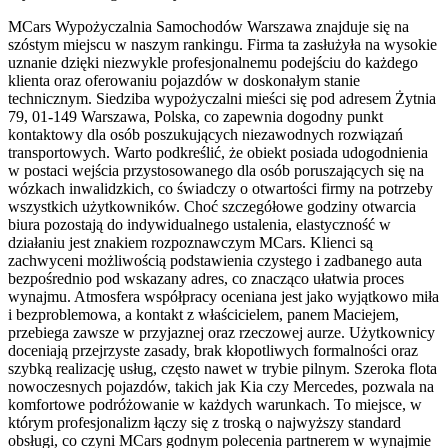
MCars Wypożyczalnia Samochodów Warszawa znajduje się na
szóstym miejscu w naszym rankingu. Firma ta zasłużyła na wysokie
uznanie dzięki niezwykle profesjonalnemu podejściu do każdego
klienta oraz oferowaniu pojazdów w doskonałym stanie
technicznym. Siedziba wypożyczalni mieści się pod adresem Żytnia
79, 01-149 Warszawa, Polska, co zapewnia dogodny punkt
kontaktowy dla osób poszukujących niezawodnych rozwiązań
transportowych. Warto podkreślić, że obiekt posiada udogodnienia
w postaci wejścia przystosowanego dla osób poruszających się na
wózkach inwalidzkich, co świadczy o otwartości firmy na potrzeby
wszystkich użytkowników. Choć szczegółowe godziny otwarcia
biura pozostają do indywidualnego ustalenia, elastyczność w
działaniu jest znakiem rozpoznawczym MCars. Klienci są
zachwyceni możliwością podstawienia czystego i zadbanego auta
bezpośrednio pod wskazany adres, co znacząco ułatwia proces
wynajmu. Atmosfera współpracy oceniana jest jako wyjątkowo miła
i bezproblemowa, a kontakt z właścicielem, panem Maciejem,
przebiega zawsze w przyjaznej oraz rzeczowej aurze. Użytkownicy
doceniają przejrzyste zasady, brak kłopotliwych formalności oraz
szybką realizację usług, często nawet w trybie pilnym. Szeroka flota
nowoczesnych pojazdów, takich jak Kia czy Mercedes, pozwala na
komfortowe podróżowanie w każdych warunkach. To miejsce, w
którym profesjonalizm łączy się z troską o najwyższy standard
obsługi, co czyni MCars godnym polecenia partnerem w wynajmie