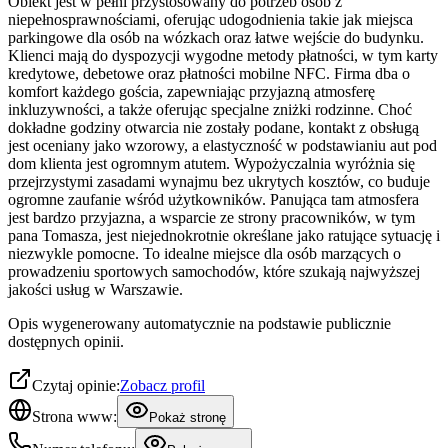
Obiekt jest w pełni przystosowany do potrzeb osób z
niepełnosprawnościami, oferując udogodnienia takie jak miejsca
parkingowe dla osób na wózkach oraz łatwe wejście do budynku.
Klienci mają do dyspozycji wygodne metody płatności, w tym karty
kredytowe, debetowe oraz płatności mobilne NFC. Firma dba o
komfort każdego gościa, zapewniając przyjazną atmosferę
inkluzywności, a także oferując specjalne zniżki rodzinne. Choć
dokładne godziny otwarcia nie zostały podane, kontakt z obsługą
jest oceniany jako wzorowy, a elastyczność w podstawianiu aut pod
dom klienta jest ogromnym atutem. Wypożyczalnia wyróżnia się
przejrzystymi zasadami wynajmu bez ukrytych kosztów, co buduje
ogromne zaufanie wśród użytkowników. Panująca tam atmosfera
jest bardzo przyjazna, a wsparcie ze strony pracowników, w tym
pana Tomasza, jest niejednokrotnie określane jako ratujące sytuację i
niezwykle pomocne. To idealne miejsce dla osób marzących o
prowadzeniu sportowych samochodów, które szukają najwyższej
jakości usług w Warszawie.
Opis wygenerowany automatycznie na podstawie publicznie
dostępnych opinii.
Czytaj opinie:
Zobacz profil
Strona www:
Pokaż stronę