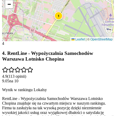
−
1
Leaflet
|
©
OpenStreetMap
4
4
.
RentLine - Wypożyczalnia Samochodów
Warszawa Lotnisko Chopina
4.9
(
113
opinii
)
9.05
na
10
Wynik w rankingu Lokalsy
RentLine - Wypożyczalnia Samochodów Warszawa Lotnisko
Chopina znajduje się na czwartym miejscu w naszym rankingu.
Firma ta zasłużyła na tak wysoką pozycję dzięki niezmiennie
wysokiej jakości usług oraz wyjątkowej dbałości o satysfakcję