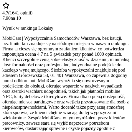
4.7
(
1641
opinii
)
7.90
na
10
Wynik w rankingu Lokalsy
MobiCars | Wypożyczalnia Samochodów Warszawa, bez kaucji,
bez limitu km znajduje się na siódmym miejscu w naszym rankingu.
Firma ta cieszy się ogromnym zaufaniem klientów, co potwierdza
imponująca ocena 4.7 na 5 gwiazdek przy ponad 1600 opiniach.
Klienci szczególnie cenią sobie elastyczność w działaniu, minimalną
ilość formalności oraz profesjonalne, indywidualne podejście do
każdego wynajmującego. Siedziba wypożyczalni znajduje się pod
adresem Górczewska 53, 01-401 Warszawa, co zapewnia dogodny
punkt odbioru aut. MobiCars wyróżnia się nowoczesnym
podejściem do obsługi, oferując wsparcie w nagłych wypadkach
oraz szeroki wachlarz udogodnień, takich jak płatności mobilne
NFC, karty debetowe i kredytowe. Firma dba o pełną dostępność,
oferując miejsca parkingowe oraz wejścia przystosowane dla osób z
niepełnosprawnościami. Warto docenić także przyjazną atmosferę,
która sprawia, że klienci chętnie wracają do tej wypożyczalni
wielokrotnie. Zespół MobiCars, w tym wyróżnieni przez klientów
pracownicy, zawsze stara się wyjść naprzeciw potrzebom
kierowców, dostarczając sprawne i czyste pojazdy zgodnie z