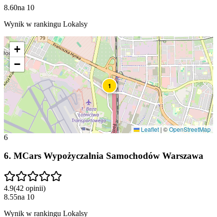
8.60
na
10
Wynik w rankingu Lokalsy
+
−
1
Leaflet
|
©
OpenStreetMap
6
6
.
MCars Wypożyczalnia Samochodów Warszawa
4.9
(
42
opinii
)
8.55
na
10
Wynik w rankingu Lokalsy