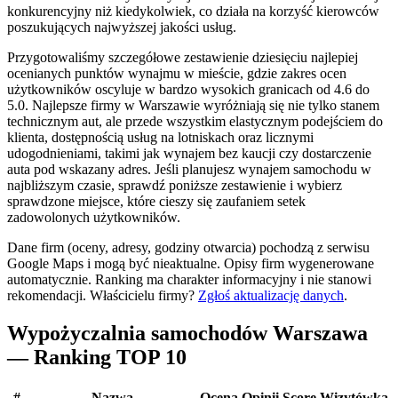
konkurencyjny niż kiedykolwiek, co działa na korzyść kierowców
poszukujących najwyższej jakości usług.
Przygotowaliśmy szczegółowe zestawienie dziesięciu najlepiej
ocenianych punktów wynajmu w mieście, gdzie zakres ocen
użytkowników oscyluje w bardzo wysokich granicach od 4.6 do
5.0. Najlepsze firmy w Warszawie wyróżniają się nie tylko stanem
technicznym aut, ale przede wszystkim elastycznym podejściem do
klienta, dostępnością usług na lotniskach oraz licznymi
udogodnieniami, takimi jak wynajem bez kaucji czy dostarczenie
auta pod wskazany adres. Jeśli planujesz wynajem samochodu w
najbliższym czasie, sprawdź poniższe zestawienie i wybierz
sprawdzone miejsce, które cieszy się zaufaniem setek
zadowolonych użytkowników.
Dane firm (oceny, adresy, godziny otwarcia) pochodzą z serwisu
Google Maps i mogą być nieaktualne. Opisy firm wygenerowane
automatycznie. Ranking ma charakter informacyjny i nie stanowi
rekomendacji.
Właścicielu firmy?
Zgłoś aktualizację danych
.
Wypożyczalnia samochodów Warszawa
— Ranking TOP 10
#
Nazwa
Ocena
Opinii
Score
Wizytówka