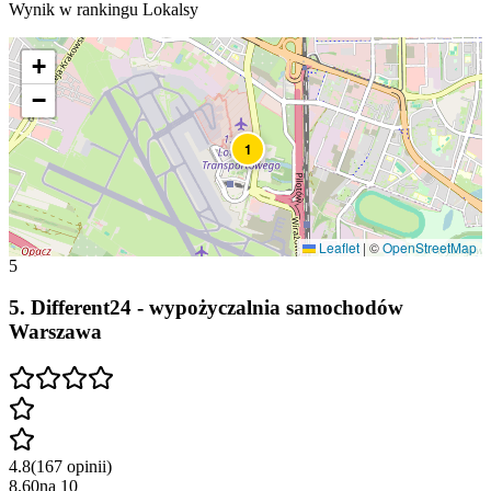
Wynik w rankingu Lokalsy
+
−
1
Leaflet
|
©
OpenStreetMap
5
5
.
Different24 - wypożyczalnia samochodów
Warszawa
4.8
(
167
opinii
)
8.60
na
10