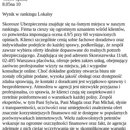
8.05
na
10
Wynik w rankingu Lokalsy
Skorosze Ubezpieczenia znajduje się na ósmym miejscu w naszym
rankingu. Firma ta cieszy się ogromnym uznaniem wśród klientów,
co potwierdza imponująca ocena 4.9/5 przy 60 wystawionych
opiniach. Klienci szczególnie cenią sobie fachowe doradztwo oraz
indywidualne podejście do każdej sprawy, podkreślając, że zespół
zawsze wybiera oferty idealnie dopasowane do realnych potrzeb
ubezpieczającego. Znajdująca się pod adresem Skoroszewska 11/u8,
02-495 Warszawa placówka, oferuje pełen zakres usług, obejmujący
zarówno profesjonalne wizyty na miejscu, jak i wygodne
konsultacje online. Choć dokładne godziny otwarcia biura nie
zostały oficjalnie podane, wysoka jakość obsługi oraz dostępność
zdalna sprawiają, że kontakt z doradcami jest wyjątkowo sprawny i
bezproblemowy. Atmosfera w agencji jest niezwykle przyjazna i
profesjonalna, co sprawia, że klienci czują się zaopiekowani i
rzetelnie poinformowani o warunkach każdej polisy. Zespół
ekspertów, w tym Pani Sylwia, Pani Magda oraz Pan Michał, słynie
z transparentności, uczciwości oraz umiejętności znalezienia ofert
znacznie korzystniejszych finansowo niż te dostępne w popularnych
porównywarkach internetowych. Wielu zadowolonych petentów
wskazuje na ogromne oszczędności finansowe oraz fakt, że agencja
zdejmuje z nich ciężar wczytywania się w skomplikowane warunki