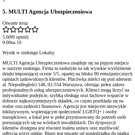
5
.
MULTI Agencja Ubezpieczeniowa
Otwarte teraz
5.0
(
89
opinii
)
9.00
na
10
Wynik w rankingu Lokalsy
MULTI Agencja Ubezpieczeniowa znajduje się na piątym miejscu
w naszym rankingu. Firma ta zasłużyła na tak wysokie wyróżnienie
dzięki imponującej ocenie 5/5, opartej na blisko 90 entuzjastycznych
opiniach zadowolonych klientów. Placówka mieści się pod adresem
al. Niepodległości 148, 02-554 Warszawa, oferując pełen zakres
profesjonalnych usług ubezpieczeniowych. Klienci mogą liczyć na
indywidualne podejście, szybką obsługę oraz fachowe wsparcie w
doborze najkorzystniejszych składek, co często przekłada się na
realne oszczędności finansowe. Agencja jest miejscem niezwykle
inkluzywnym, wspierającym społeczność LGBTQ+ i osoby
transpłciowe, a lokal jest w pełni przystosowany do potrzeb osób
poruszających się na wózkach inwalidzkich. Do dyspozycji
klientów dostępna jest również toaleta unisex oraz możliwość
odbycia wizyt online. Biuro jest otwarte od poniedziałku do piątku