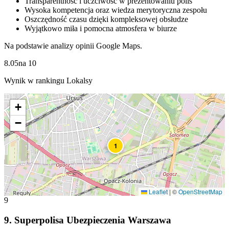
Transparentność i uczciwość w prezentowaniu polis
Wysoka kompetencja oraz wiedza merytoryczna zespołu
Oszczędność czasu dzięki kompleksowej obsłudze
Wyjątkowo miła i pomocna atmosfera w biurze
Na podstawie analizy opinii Google Maps.
8.05
na
10
Wynik w rankingu Lokalsy
+
−
1
Leaflet
|
©
OpenStreetMap
9
9
.
Superpolisa Ubezpieczenia Warszawa