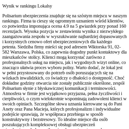
Wynik w rankingu Lokalsy
Polisarium ubezpieczenia znajduje się na szóstym miejscu w naszym
rankingu. Firma ta cieszy się ogromnym uznaniem wśród klientów,
co potwierdza imponująca ocena 4.9 na 5 gwiazdek przy ponad 160
recenzjach. Wysoka pozycja w zestawieniu wynika z niezwykłego
zaangażowania zespołu w wyszukiwanie najbardziej dopasowanych
i korzystnych cenowo ofert ubezpieczeniowych dla każdego
petenta. Siedziba firmy mieści się pod adresem Wiktorska 91, 02-
582 Warszawa, Polska, co zapewnia dogodny punkt kontaktowy dla
mieszkańców stolicy. Klienci mogą korzystać zarówno z
profesjonalnych usług na miejscu, jak i wygodnych wizyt online, co
znacząco ułatwia proces wyboru polisy. Warto dodać, że lokal jest
w pełni przystosowany do potrzeb osób poruszających się na
wózkach inwalidzkich, co świadczy o dbałości o dostępność. Choć
dokładne godziny otwarcia nie zostały publicznie określone, zespół
Polisarium słynie z błyskawicznej komunikacji i terminowości.
Atmosfera w firmie jest wyjątkowo przyjazna, pełna życzliwości i
cierpliwości, o czym wielokrotnie wspominają zadowoleni klienci w
swoich opiniach. Szczególne słowa uznania kierowane są do Pani
Anety oraz Pana Macieja, których profesjonalizm i indywidualne
podejście sprawiają, że współpraca przebiega w sposób
konstruktywny i bezstresowy. To idealne miejsce dla osób
poszukujących kompleksowej obsługi ubezpieczeń