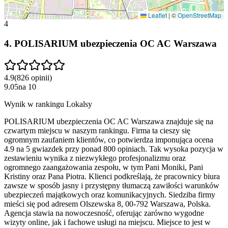
Leaflet
|
©
OpenStreetMap
4
4
.
POLISARIUM ubezpieczenia OC AC Warszawa
4.9
(
826
opinii
)
9.05
na
10
Wynik w rankingu Lokalsy
POLISARIUM ubezpieczenia OC AC Warszawa znajduje się na
czwartym miejscu w naszym rankingu. Firma ta cieszy się
ogromnym zaufaniem klientów, co potwierdza imponująca ocena
4.9 na 5 gwiazdek przy ponad 800 opiniach. Tak wysoka pozycja w
zestawieniu wynika z niezwykłego profesjonalizmu oraz
ogromnego zaangażowania zespołu, w tym Pani Moniki, Pani
Kristiny oraz Pana Piotra. Klienci podkreślają, że pracownicy biura
zawsze w sposób jasny i przystępny tłumaczą zawiłości warunków
ubezpieczeń majątkowych oraz komunikacyjnych. Siedziba firmy
mieści się pod adresem Olszewska 8, 00-792 Warszawa, Polska.
Agencja stawia na nowoczesność, oferując zarówno wygodne
wizyty online, jak i fachowe usługi na miejscu. Miejsce to jest w