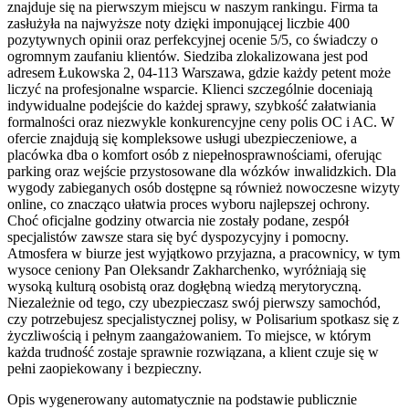
znajduje się na pierwszym miejscu w naszym rankingu. Firma ta
zasłużyła na najwyższe noty dzięki imponującej liczbie 400
pozytywnych opinii oraz perfekcyjnej ocenie 5/5, co świadczy o
ogromnym zaufaniu klientów. Siedziba zlokalizowana jest pod
adresem Łukowska 2, 04-113 Warszawa, gdzie każdy petent może
liczyć na profesjonalne wsparcie. Klienci szczególnie doceniają
indywidualne podejście do każdej sprawy, szybkość załatwiania
formalności oraz niezwykle konkurencyjne ceny polis OC i AC. W
ofercie znajdują się kompleksowe usługi ubezpieczeniowe, a
placówka dba o komfort osób z niepełnosprawnościami, oferując
parking oraz wejście przystosowane dla wózków inwalidzkich. Dla
wygody zabieganych osób dostępne są również nowoczesne wizyty
online, co znacząco ułatwia proces wyboru najlepszej ochrony.
Choć oficjalne godziny otwarcia nie zostały podane, zespół
specjalistów zawsze stara się być dyspozycyjny i pomocny.
Atmosfera w biurze jest wyjątkowo przyjazna, a pracownicy, w tym
wysoce ceniony Pan Oleksandr Zakharchenko, wyróżniają się
wysoką kulturą osobistą oraz dogłębną wiedzą merytoryczną.
Niezależnie od tego, czy ubezpieczasz swój pierwszy samochód,
czy potrzebujesz specjalistycznej polisy, w Polisarium spotkasz się z
życzliwością i pełnym zaangażowaniem. To miejsce, w którym
każda trudność zostaje sprawnie rozwiązana, a klient czuje się w
pełni zaopiekowany i bezpieczny.
Opis wygenerowany automatycznie na podstawie publicznie