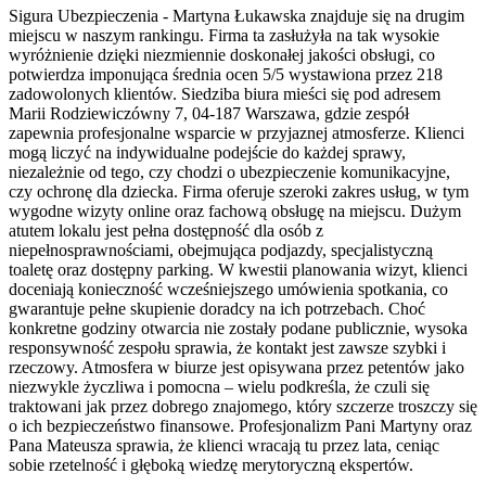
Sigura Ubezpieczenia - Martyna Łukawska znajduje się na drugim
miejscu w naszym rankingu. Firma ta zasłużyła na tak wysokie
wyróżnienie dzięki niezmiennie doskonałej jakości obsługi, co
potwierdza imponująca średnia ocen 5/5 wystawiona przez 218
zadowolonych klientów. Siedziba biura mieści się pod adresem
Marii Rodziewiczówny 7, 04-187 Warszawa, gdzie zespół
zapewnia profesjonalne wsparcie w przyjaznej atmosferze. Klienci
mogą liczyć na indywidualne podejście do każdej sprawy,
niezależnie od tego, czy chodzi o ubezpieczenie komunikacyjne,
czy ochronę dla dziecka. Firma oferuje szeroki zakres usług, w tym
wygodne wizyty online oraz fachową obsługę na miejscu. Dużym
atutem lokalu jest pełna dostępność dla osób z
niepełnosprawnościami, obejmująca podjazdy, specjalistyczną
toaletę oraz dostępny parking. W kwestii planowania wizyt, klienci
doceniają konieczność wcześniejszego umówienia spotkania, co
gwarantuje pełne skupienie doradcy na ich potrzebach. Choć
konkretne godziny otwarcia nie zostały podane publicznie, wysoka
responsywność zespołu sprawia, że kontakt jest zawsze szybki i
rzeczowy. Atmosfera w biurze jest opisywana przez petentów jako
niezwykle życzliwa i pomocna – wielu podkreśla, że czuli się
traktowani jak przez dobrego znajomego, który szczerze troszczy się
o ich bezpieczeństwo finansowe. Profesjonalizm Pani Martyny oraz
Pana Mateusza sprawia, że klienci wracają tu przez lata, ceniąc
sobie rzetelność i głęboką wiedzę merytoryczną ekspertów.