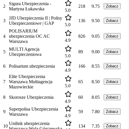
Sigura Ubezpieczenia -
2
218
9.75
Zobacz
Martyna Łukawska
5.0
JJD Ubezpieczenia II | Polisy
3
136
9.50
Zobacz
Ubezpieczeniowe | GAP
5.0
POLISARIUM
4
ubezpieczenia OC AC
826
9.05
Zobacz
4.9
Warszawa
MULTI Agencja
5
89
9.00
Zobacz
Ubezpieczeniowa
5.0
6
Polisarium ubezpieczenia
166
8.55
Zobacz
4.9
Elite Ubezpieczenia
7
Warszawa Multiagencja
65
8.50
Zobacz
5.0
Mazowieckie
8
Skorosze Ubezpieczenia
60
8.05
Zobacz
4.9
Superpolisa Ubezpieczenia
9
59
7.80
Zobacz
Warszawa
4.9
Unilink ubezpieczenia
10
134
7.35
Zobacz
Warszawa Wola Górczewska