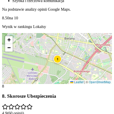
Szybka i rzeczowa komunikacja
Na podstawie analizy opinii Google Maps.
8.50
na
10
Wynik w rankingu Lokalsy
+
−
1
Leaflet
|
©
OpenStreetMap
8
8
.
Skorosze Ubezpieczenia
4.9
(
60
opinii
)