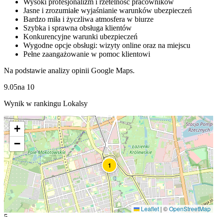
Wysoki profesjonalizm i rzetelność pracowników
Jasne i zrozumiałe wyjaśnianie warunków ubezpieczeń
Bardzo miła i życzliwa atmosfera w biurze
Szybka i sprawna obsługa klientów
Konkurencyjne warunki ubezpieczeń
Wygodne opcje obsługi: wizyty online oraz na miejscu
Pełne zaangażowanie w pomoc klientowi
Na podstawie analizy opinii Google Maps.
9.05
na
10
Wynik w rankingu Lokalsy
+
−
1
Leaflet
|
©
OpenStreetMap
5