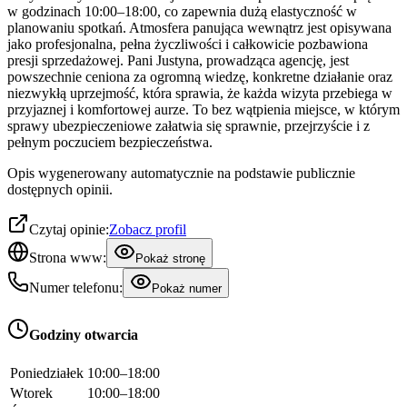
w godzinach 10:00–18:00, co zapewnia dużą elastyczność w
planowaniu spotkań. Atmosfera panująca wewnątrz jest opisywana
jako profesjonalna, pełna życzliwości i całkowicie pozbawiona
presji sprzedażowej. Pani Justyna, prowadząca agencję, jest
powszechnie ceniona za ogromną wiedzę, konkretne działanie oraz
niezwykłą uprzejmość, która sprawia, że każda wizyta przebiega w
przyjaznej i komfortowej aurze. To bez wątpienia miejsce, w którym
sprawy ubezpieczeniowe załatwia się sprawnie, przejrzyście i z
pełnym poczuciem bezpieczeństwa.
Opis wygenerowany automatycznie na podstawie publicznie
dostępnych opinii.
Czytaj opinie:
Zobacz profil
Strona www:
Pokaż stronę
Numer telefonu:
Pokaż numer
Godziny otwarcia
Poniedziałek
10:00–18:00
Wtorek
10:00–18:00