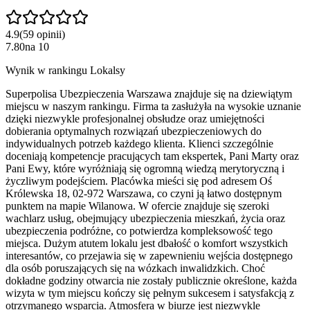
4.9
(
59
opinii
)
7.80
na
10
Wynik w rankingu Lokalsy
Superpolisa Ubezpieczenia Warszawa znajduje się na dziewiątym
miejscu w naszym rankingu. Firma ta zasłużyła na wysokie uznanie
dzięki niezwykle profesjonalnej obsłudze oraz umiejętności
dobierania optymalnych rozwiązań ubezpieczeniowych do
indywidualnych potrzeb każdego klienta. Klienci szczególnie
doceniają kompetencje pracujących tam ekspertek, Pani Marty oraz
Pani Ewy, które wyróżniają się ogromną wiedzą merytoryczną i
życzliwym podejściem. Placówka mieści się pod adresem Oś
Królewska 18, 02-972 Warszawa, co czyni ją łatwo dostępnym
punktem na mapie Wilanowa. W ofercie znajduje się szeroki
wachlarz usług, obejmujący ubezpieczenia mieszkań, życia oraz
ubezpieczenia podróżne, co potwierdza kompleksowość tego
miejsca. Dużym atutem lokalu jest dbałość o komfort wszystkich
interesantów, co przejawia się w zapewnieniu wejścia dostępnego
dla osób poruszających się na wózkach inwalidzkich. Choć
dokładne godziny otwarcia nie zostały publicznie określone, każda
wizyta w tym miejscu kończy się pełnym sukcesem i satysfakcją z
otrzymanego wsparcia. Atmosfera w biurze jest niezwykle