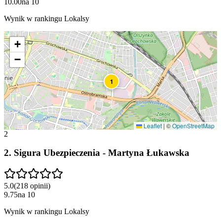
10.00
na
10
Wynik w rankingu Lokalsy
+
−
1
Leaflet
|
©
OpenStreetMap
2
2
.
Sigura Ubezpieczenia - Martyna Łukawska
5.0
(
218
opinii
)
9.75
na
10
Wynik w rankingu Lokalsy