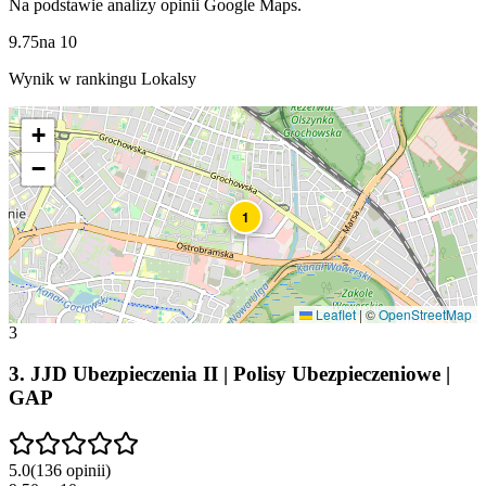
Na podstawie analizy opinii Google Maps.
9.75
na
10
Wynik w rankingu Lokalsy
+
−
1
Leaflet
|
©
OpenStreetMap
3
3
.
JJD Ubezpieczenia II | Polisy Ubezpieczeniowe |
GAP
5.0
(
136
opinii
)