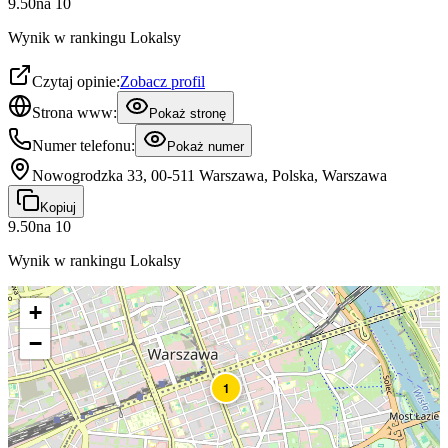
9.50
na
10
Wynik w rankingu Lokalsy
Czytaj opinie:
Zobacz profil
Strona www:
Pokaż stronę
Numer telefonu:
Pokaż numer
Nowogrodzka 33, 00-511 Warszawa, Polska, Warszawa
Kopiuj
9.50
na
10
Wynik w rankingu Lokalsy
+
−
1