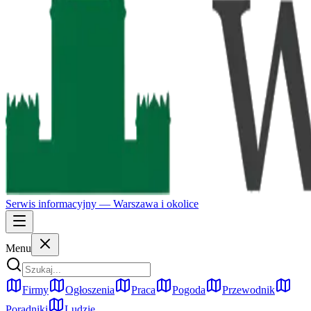
Serwis informacyjny —
Warszawa
i okolice
Menu
Firmy
Ogłoszenia
Praca
Pogoda
Przewodnik
Poradniki
Ludzie