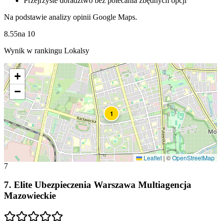
Przejrzyste doradztwo bez polecania zbędnych opcji
Na podstawie analizy opinii Google Maps.
8.55
na
10
Wynik w rankingu Lokalsy
+
−
1
Leaflet
|
©
OpenStreetMap
7
7
.
Elite Ubezpieczenia Warszawa Multiagencja
Mazowieckie