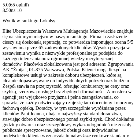
5.0
(
65
opinii
)
8.50
na
10
Wynik w rankingu Lokalsy
Elite Ubezpieczenia Warszawa Multiagencja Mazowieckie znajduje
się na siódmym miejscu w naszym rankingu. Firma ta zasłużenie
cieszy się doskonałą reputacją, co potwierdza imponująca ocena 5/5
wystawiona przez 65 zadowolonych klientów. Wysoka pozycja w
zestawieniu wynika z niezwykle profesjonalnego podejścia do
każdego interesanta oraz ogromnej wiedzy merytorycznej
doradców. Placówka zlokalizowana jest pod adresem: Zgrupowania
AK "Żmija", 01-875 Warszawa, Polska. Klienci mogą liczyć na
kompleksowe usługi w zakresie doboru ubezpieczeń, które są
idealnie dopasowywane do indywidualnych potrzeb oraz budżetu.
Zespół stawia na przejrzystość, oferując konkurencyjne ceny oraz
szybką, rzeczową obsługę bez zbędnych formalności. Atmosfera w
agencji jest wyjątkowo przyjazna i pełna zaangażowania, co
sprawia, że każdy odwiedzający czuje się tam doceniony i otoczony
fachową opieką. Doradcy, w tym szczególnie wyróżniana przez
klientów Pani Joanna, dbają o najwyższy standard doradztwa,
stawiając dobro ubezpieczonego ponad szybki zysk. Choć dokładne
godziny otwarcia oraz szczegółowy wykaz udogodnień nie zostały
publicznie sprecyzowane, jakość obsługi oraz indywidualne
podejście do klienta wyznaczają tu najwyższe rynkowe standardy.