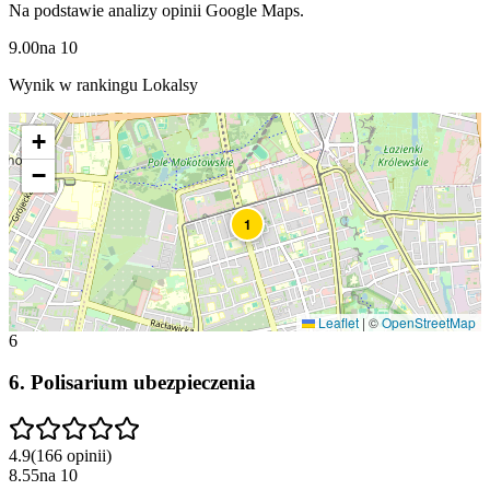
Na podstawie analizy opinii Google Maps.
9.00
na
10
Wynik w rankingu Lokalsy
+
−
1
Leaflet
|
©
OpenStreetMap
6
6
.
Polisarium ubezpieczenia
4.9
(
166
opinii
)
8.55
na
10