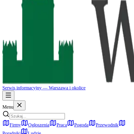
Serwis informacyjny —
Warszawa
i okolice
Menu
Firmy
Ogłoszenia
Praca
Pogoda
Przewodnik
Poradniki
Ludzie