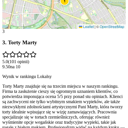
1
Leaflet
|
©
OpenStreetMap
3
3
.
Torty Marty
5.0
(
101
opinii
)
9.50
na
10
Wynik w rankingu Lokalsy
Torty Marty znajduje się na trzecim miejscu w naszym rankingu.
Firma ta zasłużenie cieszy się ogromnym uznaniem klientów, co
potwierdza imponująca ocena 5/5 przy ponad stu opiniach. Klienci
są zachwyceni nie tylko wybitnym smakiem wypieków, ale także
niezwykłymi zdolnościami artystycznymi Pani Marty, która tworzy
torty idealnie wpisujące się w wizję zamawiających. Pracownia
specjalizuje się w tortach rzemieślniczych, oferując również
wyśmienite opcje wegańskie oraz tradycyjne wypieki, takie jak
rogale z białym makiem. Profesjonalizm widać na każdym kroku —