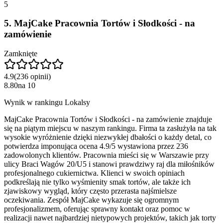
5
5
.
MajCake Pracownia Tortów i Słodkości - na
zamówienie
Zamknięte
4.9
(
236
opinii
)
8.80
na
10
Wynik w rankingu Lokalsy
MajCake Pracownia Tortów i Słodkości - na zamówienie znajduje
się na piątym miejscu w naszym rankingu. Firma ta zasłużyła na tak
wysokie wyróżnienie dzięki niezwykłej dbałości o każdy detal, co
potwierdza imponująca ocena 4.9/5 wystawiona przez 236
zadowolonych klientów. Pracownia mieści się w Warszawie przy
ulicy Braci Wagów 20/U5 i stanowi prawdziwy raj dla miłośników
profesjonalnego cukiernictwa. Klienci w swoich opiniach
podkreślają nie tylko wyśmienity smak tortów, ale także ich
zjawiskowy wygląd, który często przerasta najśmielsze
oczekiwania. Zespół MajCake wykazuje się ogromnym
profesjonalizmem, oferując sprawny kontakt oraz pomoc w
realizacji nawet najbardziej nietypowych projektów, takich jak torty