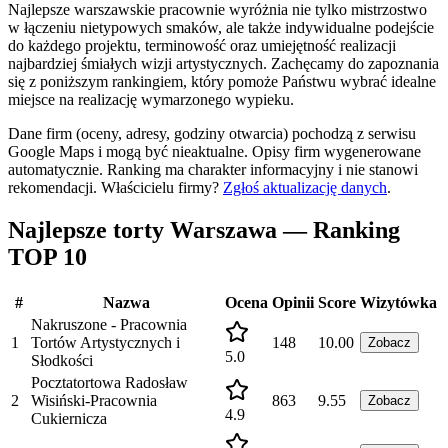
Najlepsze warszawskie pracownie wyróżnia nie tylko mistrzostwo
w łączeniu nietypowych smaków, ale także indywidualne podejście
do każdego projektu, terminowość oraz umiejętność realizacji
najbardziej śmiałych wizji artystycznych. Zachęcamy do zapoznania
się z poniższym rankingiem, który pomoże Państwu wybrać idealne
miejsce na realizację wymarzonego wypieku.
Dane firm (oceny, adresy, godziny otwarcia) pochodzą z serwisu
Google Maps i mogą być nieaktualne. Opisy firm wygenerowane
automatycznie. Ranking ma charakter informacyjny i nie stanowi
rekomendacji.
Właścicielu firmy?
Zgłoś aktualizację danych
.
Najlepsze torty Warszawa — Ranking
TOP 10
#
Nazwa
Ocena
Opinii
Score
Wizytówka
Nakruszone - Pracownia
1
Tortów Artystycznych i
148
10.00
Zobacz
5.0
Słodkości
Pocztatortowa Radosław
2
Wisiński-Pracownia
863
9.55
Zobacz
4.9
Cukiernicza