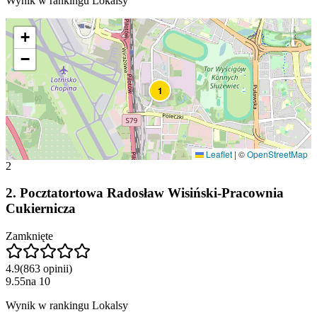
Wynik w rankingu Lokalsy
+
−
1
Leaflet
|
©
OpenStreetMap
2
2
.
Pocztatortowa Radosław Wisiński-Pracownia
Cukiernicza
Zamknięte
4.9
(
863
opinii
)
9.55
na
10
Wynik w rankingu Lokalsy