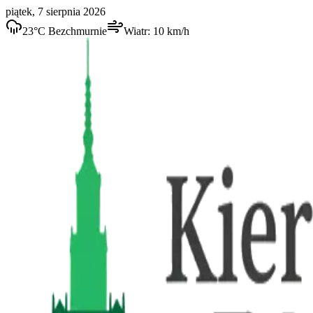
piątek, 7 sierpnia 2026
23
°C
Bezchmurnie
Wiatr:
10
km/h