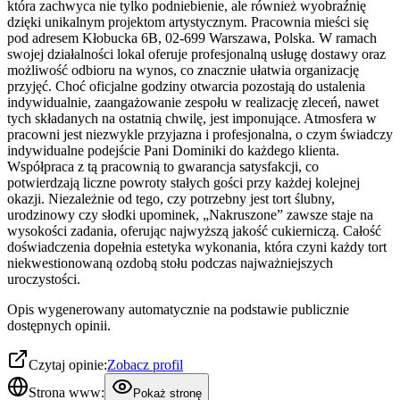
która zachwyca nie tylko podniebienie, ale również wyobraźnię
dzięki unikalnym projektom artystycznym. Pracownia mieści się
pod adresem Kłobucka 6B, 02-699 Warszawa, Polska. W ramach
swojej działalności lokal oferuje profesjonalną usługę dostawy oraz
możliwość odbioru na wynos, co znacznie ułatwia organizację
przyjęć. Choć oficjalne godziny otwarcia pozostają do ustalenia
indywidualnie, zaangażowanie zespołu w realizację zleceń, nawet
tych składanych na ostatnią chwilę, jest imponujące. Atmosfera w
pracowni jest niezwykle przyjazna i profesjonalna, o czym świadczy
indywidualne podejście Pani Dominiki do każdego klienta.
Współpraca z tą pracownią to gwarancja satysfakcji, co
potwierdzają liczne powroty stałych gości przy każdej kolejnej
okazji. Niezależnie od tego, czy potrzebny jest tort ślubny,
urodzinowy czy słodki upominek, „Nakruszone” zawsze staje na
wysokości zadania, oferując najwyższą jakość cukierniczą. Całość
doświadczenia dopełnia estetyka wykonania, która czyni każdy tort
niekwestionowaną ozdobą stołu podczas najważniejszych
uroczystości.
Opis wygenerowany automatycznie na podstawie publicznie
dostępnych opinii.
Czytaj opinie:
Zobacz profil
Strona www:
Pokaż stronę