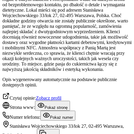
od bezproblemowego kontaktu, po dbałość o detale i wymagania
dietetyczne. Lokal mieści się pod adresem Stanisława
Wojciechowskiego 33/lok 27, 02-495 Warszawa, Polska. Choć
dokładne godziny otwarcia nie zostały publicznie określone, warto
pamiętać, że ze względu na ogromną popularność, zamówienia
najlepiej składać z dwutygodniowym wyprzedzeniem. Klienci
doceniają również nowoczesne udogodnienia, takie jak możliwość
dostawy oraz wygodne płatności kartami debetowymi, kredytowymi
i mobilnymi NFC. Atmosfera współpracy z Panią Martą jest
niezwykle serdeczna, co sprawia, że klienci chętnie wracają przy
okazji kolejnych ważnych uroczystości, takich jak wesela czy
urodziny. To miejsce, gdzie pasja do cukiernictwa łączy się z
najwyższą jakością składników i estetyką wykonania.
Opis wygenerowany automatycznie na podstawie publicznie
dostępnych opinii.
Czytaj opinie:
Zobacz profil
Strona www:
Pokaż stronę
Numer telefonu:
Pokaż numer
Stanisława Wojciechowskiego 33/lok 27, 02-495 Warszawa,