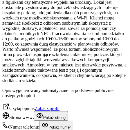
z figurkami czy tematyczne wypieki na urodziny. Lokal jest
doskonale przystosowany do potrzeb odwiedzających – oferuje
bezpłatny parking, udogodnienia dla osób poruszających się na
wózkach oraz możliwość skorzystania z Wi-Fi. Klienci mogą
zamawiać słodkości z odbiorem osobistym lub skorzystać z
wygodnej dostawy, a płatności realizować za pomocą kart czy
płatności mobilnych NFC. Pracownia otwarta jest od poniedziałku
do piątku w godzinach 10:00–16:00 oraz w soboty od 10:00 do
12:00, co zapewnia dużą elastyczność w planowaniu odbiorów.
Warto również wspomnieć, że poza tortami okolicznościowymi,
firma prowadzi inspirujące szkolenia cukiernicze, podczas których
można zgłębić tajniki tworzenia wyjątkowych kompozycji
smakowych. Atmosfera w tym miejscu jest niezwykle pozytywna, a
każde zamówienie traktowane jest z pasją i ogromnym
zaangażowaniem, co sprawia, że klienci chętnie wracają po kolejne
słodkie arcydzieła.
Opis wygenerowany automatycznie na podstawie publicznie
dostępnych opinii.
Czytaj opinie:
Zobacz profil
Strona www:
Pokaż stronę
Numer telefonu:
Pokaż numer