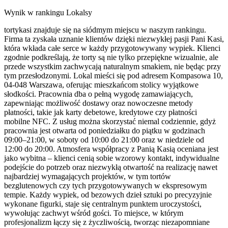
Wynik w rankingu Lokalsy
tortykasi znajduje się na siódmym miejscu w naszym rankingu.
Firma ta zyskała uznanie klientów dzięki niezwykłej pasji Pani Kasi,
która wkłada całe serce w każdy przygotowywany wypiek. Klienci
zgodnie podkreślają, że torty są nie tylko przepiękne wizualnie, ale
przede wszystkim zachwycają naturalnym smakiem, nie będąc przy
tym przesłodzonymi. Lokal mieści się pod adresem Kompasowa 10,
04-048 Warszawa, oferując mieszkańcom stolicy wyjątkowe
słodkości. Pracownia dba o pełną wygodę zamawiających,
zapewniając możliwość dostawy oraz nowoczesne metody
płatności, takie jak karty debetowe, kredytowe czy płatności
mobilne NFC. Z usług można skorzystać niemal codziennie, gdyż
pracownia jest otwarta od poniedziałku do piątku w godzinach
09:00–21:00, w soboty od 10:00 do 21:00 oraz w niedziele od
12:00 do 20:00. Atmosfera współpracy z Panią Kasią oceniana jest
jako wybitna – klienci cenią sobie wzorowy kontakt, indywidualne
podejście do potrzeb oraz niezwykłą otwartość na realizację nawet
najbardziej wymagających projektów, w tym tortów
bezglutenowych czy tych przygotowywanych w ekspresowym
tempie. Każdy wypiek, od bezowych dzieł sztuki po precyzyjnie
wykonane figurki, staje się centralnym punktem uroczystości,
wywołując zachwyt wśród gości. To miejsce, w którym
profesjonalizm łączy się z życzliwością, tworząc niezapomniane