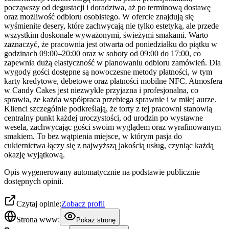
począwszy od degustacji i doradztwa, aż po terminową dostawę
oraz możliwość odbioru osobistego. W ofercie znajdują się
wyśmienite desery, które zachwycają nie tylko estetyką, ale przede
wszystkim doskonale wyważonymi, świeżymi smakami. Warto
zaznaczyć, że pracownia jest otwarta od poniedziałku do piątku w
godzinach 09:00–20:00 oraz w soboty od 09:00 do 17:00, co
zapewnia dużą elastyczność w planowaniu odbioru zamówień. Dla
wygody gości dostępne są nowoczesne metody płatności, w tym
karty kredytowe, debetowe oraz płatności mobilne NFC. Atmosfera
w Candy Cakes jest niezwykle przyjazna i profesjonalna, co
sprawia, że każda współpraca przebiega sprawnie i w miłej aurze.
Klienci szczególnie podkreślają, że torty z tej pracowni stanowią
centralny punkt każdej uroczystości, od urodzin po wystawne
wesela, zachwycając gości swoim wyglądem oraz wyrafinowanym
smakiem. To bez wątpienia miejsce, w którym pasja do
cukiernictwa łączy się z najwyższą jakością usług, czyniąc każdą
okazję wyjątkową.
Opis wygenerowany automatycznie na podstawie publicznie
dostępnych opinii.
Czytaj opinie:
Zobacz profil
Strona www:
Pokaż stronę