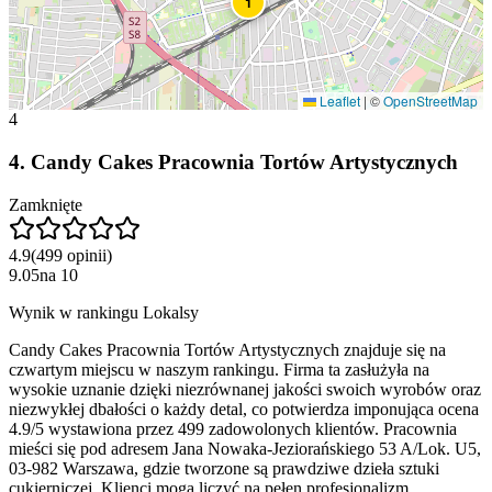
1
Leaflet
|
©
OpenStreetMap
4
4
.
Candy Cakes Pracownia Tortów Artystycznych
Zamknięte
4.9
(
499
opinii
)
9.05
na
10
Wynik w rankingu Lokalsy
Candy Cakes Pracownia Tortów Artystycznych znajduje się na
czwartym miejscu w naszym rankingu. Firma ta zasłużyła na
wysokie uznanie dzięki niezrównanej jakości swoich wyrobów oraz
niezwykłej dbałości o każdy detal, co potwierdza imponująca ocena
4.9/5 wystawiona przez 499 zadowolonych klientów. Pracownia
mieści się pod adresem Jana Nowaka-Jeziorańskiego 53 A/Lok. U5,
03-982 Warszawa, gdzie tworzone są prawdziwe dzieła sztuki
cukierniczej. Klienci mogą liczyć na pełen profesjonalizm,