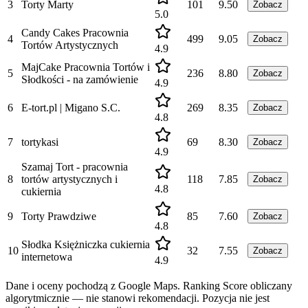
3
Torty Marty
101
9.50
Zobacz
5.0
Candy Cakes Pracownia
4
499
9.05
Zobacz
Tortów Artystycznych
4.9
MajCake Pracownia Tortów i
5
236
8.80
Zobacz
Słodkości - na zamówienie
4.9
6
E-tort.pl | Migano S.C.
269
8.35
Zobacz
4.8
7
tortykasi
69
8.30
Zobacz
4.9
Szamaj Tort - pracownia
8
tortów artystycznych i
118
7.85
Zobacz
4.8
cukiernia
9
Torty Prawdziwe
85
7.60
Zobacz
4.8
Słodka Księżniczka cukiernia
10
32
7.55
Zobacz
internetowa
4.9
Dane i oceny pochodzą z Google Maps. Ranking Score obliczany
algorytmicznie — nie stanowi rekomendacji. Pozycja nie jest