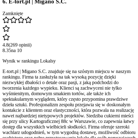
6
.
E-tort.pl | Migano S.C.
Zamknięte
4.8
(
269
opinii
)
8.35
na
10
Wynik w rankingu Lokalsy
E-tort.pl | Migano S.C. znajduje się na szóstym miejscu w naszym
rankingu. Firma ta zasłużyła na tak wysoką pozycję dzięki
niezwykłej dbałości o detale oraz pasji, z jaką podchodzi do
tworzenia każdego wypieku. Klienci są zachwyceni nie tylko
wyśmienitym, domowym smakiem tortów, ale także ich
spektakularnym wyglądem, który często przypomina prawdziwe
dzieła sztuki. Profesjonalizm zespołu przejawia się w doskonałym
kontakcie z klientem oraz elastyczności, która pozwala na realizację
nawet najbardziej nietypowych projektów. Siedziba cukierni mieści
się przy ulicy Kartograficznej 88c w Warszawie, co zapewnia łatwy
dostęp dla wszystkich wielbicieli słodkości. Firma oferuje szeroki
wachlarz udogodnień, w tym wygodną dostawę, możliwość odbioru
osobistego oraz pełne przystosowanie lokalu dla osób poruszających