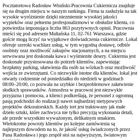
Pocztatortowa Radosław Wisiński-Pracownia Cukiernicza znajduje
się na drugim miejscu w naszym rankingu. Firma ta zasłużyła na tak
wysokie wyróżnienie dzięki niezmiennie wysokiej jakości
wypieków oraz pełnemu profesjonalizmowi w obsłudze klienta, co
potwierdza imponująca liczba 863 pozytywnych opinii. Pracownia
mieści się pod adresem Maltańska 11, 02-761 Warszawa, gdzie
goście mogą liczyć na wyjątkowe doświadczenia cukiernicze. Lokal
oferuje szeroki wachlarz usług, w tym wygodną dostawę, odbiór
osobisty oraz możliwość zakupów stacjonarnych, a na miejscu
serwowana jest doskonała kawa i wyśmienite desery. Cukiernia jest
doskonale przystosowana do potrzeb klientów, zapewniając
bezpłatny parking, ułatwienia dla osób na wózkach oraz możliwość
wejścia ze zwierzętami. Co niezwykle istotne dla klientów, lokal jest
otwarty codziennie od poniedziałku do niedzieli w godzinach
08:00–20:00, co pozwala na szybkie i bezproblemowe załatwienie
słodkich sprawunków. Atmosfera w pracowni jest niezwykle
przyjazna i pomocna, a klienci podkreślają, że personel z ogromną
pasją podchodzi do realizacji nawet najbardziej nietypowych
projektów dekoratorskich. Każdy tort jest traktowany jak małe
dzieło sztuki, które zachwyca nie tylko precyzją wykonania detali,
ale przede wszystkim wyważonym, delikatnym smakiem.
Wielokrotne powroty klientów po kolejne zamówienia są
najlepszym dowodem na to, że jakość usług świadczonych przez
Pana Radosława i jego zespół stoi na najwyższym, światowym