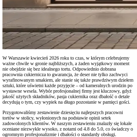
W Warszawie kwiecień 2026 roku to czas, w którym celebrujemy
ważne chwile w gronie najbliższych, a żaden wyjątkowy moment
nie obejdzie się bez idealnego tortu. Odpowiednio dobrana
pracownia cukiernicza to gwarancja, że deser nie tylko zachwyci
wyrafinowanym smakiem, ale stanie się także prawdziwym dziełem
sztuki, które uświetni każde przyjęcie – od kameralnych urodzin po
wystawne wesela. Wybór profesjonalnej firmy jest kluczowy, gdyż
jakość użytych składników, pasja cukiernika oraz dbałość o detale
decydują o tym, czy wypiek na długo pozostanie w pamięci gości.
Przygotowaliśmy zestawienie dziesięciu najlepszych pracowni
tortów w stolicy, wyłonionych na podstawie opinii setek
zadowolonych klientów. W naszym zestawieniu znalazły się lokale
oceniane niezwykle wysoko, z notami od 4.8 do 5.0, co świadczy o
ogromnym profesjonalizmie i dbałości o standardy obsługi.