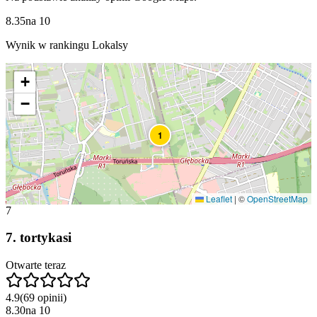
8.35
na
10
Wynik w rankingu Lokalsy
+
−
1
Leaflet
|
©
OpenStreetMap
7
7
.
tortykasi
Otwarte teraz
4.9
(
69
opinii
)
8.30
na
10