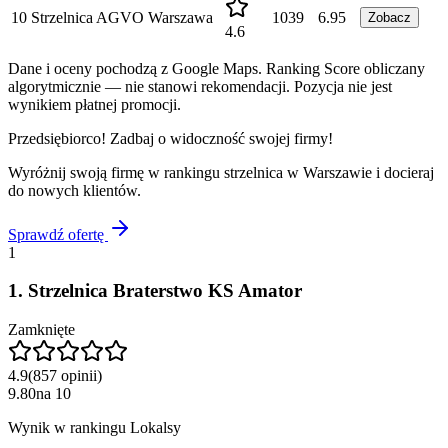
10
Strzelnica AGVO Warszawa
1039
6.95
Zobacz
4.6
Dane i oceny pochodzą z Google Maps. Ranking Score obliczany
algorytmicznie — nie stanowi rekomendacji. Pozycja nie jest
wynikiem płatnej promocji.
Przedsiębiorco! Zadbaj o widoczność swojej firmy!
Wyróżnij swoją firmę w rankingu
strzelnica
w
Warszawie
i docieraj
do nowych klientów.
Sprawdź ofertę
1
1
.
Strzelnica Braterstwo KS Amator
Zamknięte
4.9
(
857
opinii
)
9.80
na
10
Wynik w rankingu Lokalsy