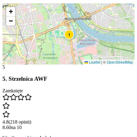
+
−
1
Leaflet
|
©
OpenStreetMap
5
5
.
Strzelnica AWF
Zamknięte
4.8
(
218
opinii
)
8.60
na
10