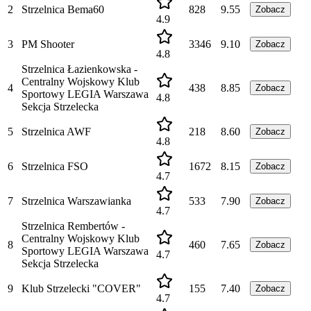
2
Strzelnica Bema60
828
9.55
Zobacz
4.9
3
PM Shooter
3346
9.10
Zobacz
4.8
Strzelnica Łazienkowska -
Centralny Wojskowy Klub
4
438
8.85
Zobacz
Sportowy LEGIA Warszawa
4.8
Sekcja Strzelecka
5
Strzelnica AWF
218
8.60
Zobacz
4.8
6
Strzelnica FSO
1672
8.15
Zobacz
4.7
7
Strzelnica Warszawianka
533
7.90
Zobacz
4.7
Strzelnica Rembertów -
Centralny Wojskowy Klub
8
460
7.65
Zobacz
Sportowy LEGIA Warszawa
4.7
Sekcja Strzelecka
9
Klub Strzelecki "COVER"
155
7.40
Zobacz
4.7