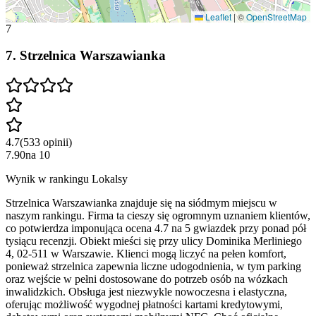
Leaflet
|
©
OpenStreetMap
7
7
.
Strzelnica Warszawianka
4.7
(
533
opinii
)
7.90
na
10
Wynik w rankingu Lokalsy
Strzelnica Warszawianka znajduje się na siódmym miejscu w
naszym rankingu. Firma ta cieszy się ogromnym uznaniem klientów,
co potwierdza imponująca ocena 4.7 na 5 gwiazdek przy ponad pół
tysiącu recenzji. Obiekt mieści się przy ulicy Dominika Merliniego
4, 02-511 w Warszawie. Klienci mogą liczyć na pełen komfort,
ponieważ strzelnica zapewnia liczne udogodnienia, w tym parking
oraz wejście w pełni dostosowane do potrzeb osób na wózkach
inwalidzkich. Obsługa jest niezwykle nowoczesna i elastyczna,
oferując możliwość wygodnej płatności kartami kredytowymi,