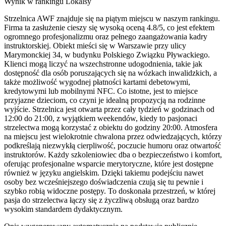
Wynik w rankingu Lokalsy
Strzelnica AWF znajduje się na piątym miejscu w naszym rankingu.
Firma ta zasłużenie cieszy się wysoką oceną 4.8/5, co jest efektem
ogromnego profesjonalizmu oraz pełnego zaangażowania kadry
instruktorskiej. Obiekt mieści się w Warszawie przy ulicy
Marymonckiej 34, w budynku Polskiego Związku Pływackiego.
Klienci mogą liczyć na wszechstronne udogodnienia, takie jak
dostępność dla osób poruszających się na wózkach inwalidzkich, a
także możliwość wygodnej płatności kartami debetowymi,
kredytowymi lub mobilnymi NFC. Co istotne, jest to miejsce
przyjazne dzieciom, co czyni je idealną propozycją na rodzinne
wyjście. Strzelnica jest otwarta przez cały tydzień w godzinach od
12:00 do 21:00, z wyjątkiem weekendów, kiedy to pasjonaci
strzelectwa mogą korzystać z obiektu do godziny 20:00. Atmosfera
na miejscu jest wielokrotnie chwalona przez odwiedzających, którzy
podkreślają niezwykłą cierpliwość, poczucie humoru oraz otwartość
instruktorów. Każdy szkoleniowiec dba o bezpieczeństwo i komfort,
oferując profesjonalne wsparcie merytoryczne, które jest dostępne
również w języku angielskim. Dzięki takiemu podejściu nawet
osoby bez wcześniejszego doświadczenia czują się tu pewnie i
szybko robią widoczne postępy. To doskonała przestrzeń, w której
pasja do strzelectwa łączy się z życzliwą obsługą oraz bardzo
wysokim standardem dydaktycznym.