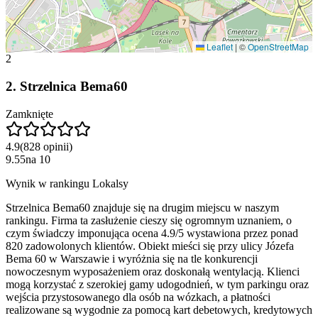
Leaflet
|
©
OpenStreetMap
2
2
.
Strzelnica Bema60
Zamknięte
4.9
(
828
opinii
)
9.55
na
10
Wynik w rankingu Lokalsy
Strzelnica Bema60 znajduje się na drugim miejscu w naszym
rankingu. Firma ta zasłużenie cieszy się ogromnym uznaniem, o
czym świadczy imponująca ocena 4.9/5 wystawiona przez ponad
820 zadowolonych klientów. Obiekt mieści się przy ulicy Józefa
Bema 60 w Warszawie i wyróżnia się na tle konkurencji
nowoczesnym wyposażeniem oraz doskonałą wentylacją. Klienci
mogą korzystać z szerokiej gamy udogodnień, w tym parkingu oraz
wejścia przystosowanego dla osób na wózkach, a płatności
realizowane są wygodnie za pomocą kart debetowych, kredytowych