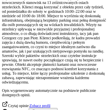
nowoczesnych stanowisk na 13 zróżnicowanych osiach
strzeleckich. Klienci mogą korzystać z obiektu przez cały tydzień,
od poniedziałku do soboty w godzinach 10:00–22:00 oraz w
niedziele od 10:00 do 18:00. Miejsce to wyróżnia się doskonałą
infrastrukturą, obejmującą bezpłatny parking oraz pełną dostępność
dla osób poruszających się na wózkach inwalidzkich. Wizyty na
strzelnicy upływają w niezwykle przyjaznej i profesjonalnej
atmosferze, o co dbają doświadczeni instruktorzy, tacy jak pan
Grzegorz czy pan Piotr. Klienci podkreślają, że kadra prowadzi
zajęcia z dużą dawką humoru, cierpliwością i pełnym
zaangażowaniem, co czyni to miejsce idealnym zarówno dla
amatorów, jak i par szukających nietypowego pomysłu na randkę.
Szeroki wybór pakietów strzeleckich oraz czytelne instrukcje
sprawiają, że nawet osoby początkujące czują się tu bezpiecznie i
pewnie. Obiekt akceptuje płatności kartami oraz nowoczesne
rozwiązania NFC, co znacząco podnosi komfort korzystania z
usług. To miejsce, które łączy profesjonalne szkolenie z doskonałą
zabawą, zapewniając niezapomniane wrażenia każdemu
odwiedzającemu.
Opis wygenerowany automatycznie na podstawie publicznie
dostępnych opinii.
Czytaj opinie:
Zobacz profil