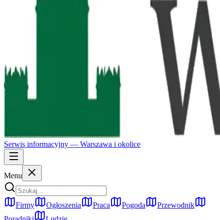
Serwis informacyjny —
Warszawa
i okolice
Menu
Firmy
Ogłoszenia
Praca
Pogoda
Przewodnik
Poradniki
Ludzie