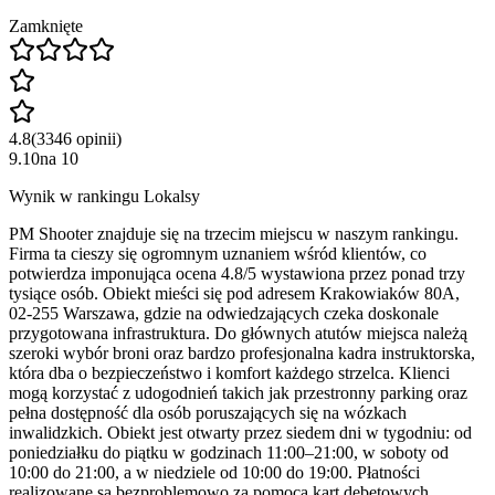
Zamknięte
4.8
(
3346
opinii
)
9.10
na
10
Wynik w rankingu Lokalsy
PM Shooter znajduje się na trzecim miejscu w naszym rankingu.
Firma ta cieszy się ogromnym uznaniem wśród klientów, co
potwierdza imponująca ocena 4.8/5 wystawiona przez ponad trzy
tysiące osób. Obiekt mieści się pod adresem Krakowiaków 80A,
02-255 Warszawa, gdzie na odwiedzających czeka doskonale
przygotowana infrastruktura. Do głównych atutów miejsca należą
szeroki wybór broni oraz bardzo profesjonalna kadra instruktorska,
która dba o bezpieczeństwo i komfort każdego strzelca. Klienci
mogą korzystać z udogodnień takich jak przestronny parking oraz
pełna dostępność dla osób poruszających się na wózkach
inwalidzkich. Obiekt jest otwarty przez siedem dni w tygodniu: od
poniedziałku do piątku w godzinach 11:00–21:00, w soboty od
10:00 do 21:00, a w niedziele od 10:00 do 19:00. Płatności
realizowane są bezproblemowo za pomocą kart debetowych,