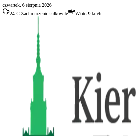
czwartek, 6 sierpnia 2026
24
°C
Zachmurzenie całkowite
Wiatr:
9
km/h