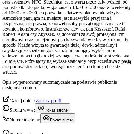
oraz systemów NFC. Strzelnica jest otwarta przez cały tydzień, od
poniedziałku do piątku w godzinach 13:30–21:30 oraz w weekendy
od 10:00 do 20:00, co pozwala na łatwe zaplanowanie wizyty.
Atmosfera panująca na miejscu jest niezwykle przyjazna i
bezpieczna, co sprawia, że nawet osoby początkujące czują się tu
pewnie i komfortowo. Instruktorzy, tacy jak pan Krzysztof, Rafał,
Robert, Adam czy Zbyszek, są doceniani za swój profesjonalizm,
cierpliwość oraz umiejętność przekazywania wiedzy w zrozumiały
sposób. Każda wizyta to gwarancja dużej dawki adrenaliny i
satysfakcji ze spędzonego czasu, a imponujący wybór broni
zadowoli nawet najbardziej wymagających miłośników strzelectwa.
To miejsce, które łączy najwyższe standardy bezpieczeństwa z pasją
do sportów strzeleckich, tworząc przestrzeń, do której chce się
wracać.
Opis wygenerowany automatycznie na podstawie publicznie
dostępnych opinii.
Czytaj opinie:
Zobacz profil
Strona www:
Pokaż stronę
Numer telefonu:
Pokaż numer