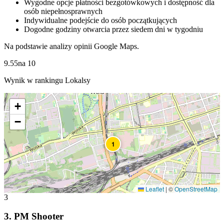
Wygodne opcje płatności bezgotówkowych i dostępność dla
osób niepełnosprawnych
Indywidualne podejście do osób początkujących
Dogodne godziny otwarcia przez siedem dni w tygodniu
Na podstawie analizy opinii Google Maps.
9.55
na
10
Wynik w rankingu Lokalsy
+
−
1
Leaflet
|
©
OpenStreetMap
3
3
.
PM Shooter