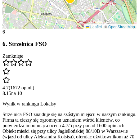
Leaflet
|
©
OpenStreetMap
6
6
.
Strzelnica FSO
Zamknięte
4.7
(
1672
opinii
)
8.15
na
10
Wynik w rankingu Lokalsy
Strzelnica FSO znajduje się na szóstym miejscu w naszym rankingu.
Firma ta cieszy się ogromnym uznaniem wśród klientów, co
potwierdza imponująca ocena 4.7/5 przy ponad 1600 opiniach.
Obiekt mieści się przy ulicy Jagiellońskiej 88/10B w Warszawie
(wjazd od ulicy Aleksandra Kotsisa), oferując użytkownikom aż 70