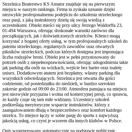
Strzelnica Braterstwo KS Amator znajduje się na pierwszym
miejscu w naszym rankingu. Firma ta zyskała uznanie dzięki
niezwykle profesjonalnemu podejściu do szkolenia strzeleckiego
oraz pasji, z jaką instruktorzy dzielą się swoją wiedzą z
uczestnikami. Obiekt mieści się przy ulicy Jerzego Waldorffa 23,
01-494 Warszawa, oferując doskonałe warunki zarówno dla
początkujących, jak i doświadczonych strzelców. Klienci mogą
korzystać z bogatej oferty usług, w tym profesjonalnych szkoleń do
patentu strzeleckiego, regularnych zawodów oraz otwartych
pikników strzeleckich, podczas których dostępna jest imponująca
liczba rodzajów broni. Obiekt jest w pełni przystosowany do
potrzeb osób z niepełnosprawnościami, oferując udogodnienia takie
jak parking dla osób na wózkach, wejście bez barier oraz toaletę
unisex. Dodatkowym atutem jest bezpłatny, własny parking dla
wszystkich odwiedzających. Strzelnica jest otwarta dla gości
codziennie, od poniedziałku do niedzieli, w bardzo szerokim
zakresie godzin od 09:00 do 23:00. Atmosfera panująca na miejscu
jest niezwykle przyjazna i wolna od komercyjnej presji, co sprawia,
że każdy czuje się tam mile widziany. Uczestnicy szkoleń
podkreślają merytoryczne wsparcie instruktorów, którzy z
zaangażowaniem dbają o bezpieczeństwo oraz komfort każdego
strzelca. To miejsce łączy w sobie pasję do sportu z najwyższą
jakością usług, co czyni je wzorem dla innych klubów w Polsce.
Opis wygenerowany automatycznie na podstawie publicznie