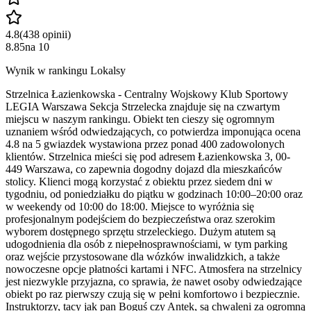
4.8
(
438
opinii
)
8.85
na
10
Wynik w rankingu Lokalsy
Strzelnica Łazienkowska - Centralny Wojskowy Klub Sportowy
LEGIA Warszawa Sekcja Strzelecka znajduje się na czwartym
miejscu w naszym rankingu. Obiekt ten cieszy się ogromnym
uznaniem wśród odwiedzających, co potwierdza imponująca ocena
4.8 na 5 gwiazdek wystawiona przez ponad 400 zadowolonych
klientów. Strzelnica mieści się pod adresem Łazienkowska 3, 00-
449 Warszawa, co zapewnia dogodny dojazd dla mieszkańców
stolicy. Klienci mogą korzystać z obiektu przez siedem dni w
tygodniu, od poniedziałku do piątku w godzinach 10:00–20:00 oraz
w weekendy od 10:00 do 18:00. Miejsce to wyróżnia się
profesjonalnym podejściem do bezpieczeństwa oraz szerokim
wyborem dostępnego sprzętu strzeleckiego. Dużym atutem są
udogodnienia dla osób z niepełnosprawnościami, w tym parking
oraz wejście przystosowane dla wózków inwalidzkich, a także
nowoczesne opcje płatności kartami i NFC. Atmosfera na strzelnicy
jest niezwykle przyjazna, co sprawia, że nawet osoby odwiedzające
obiekt po raz pierwszy czują się w pełni komfortowo i bezpiecznie.
Instruktorzy, tacy jak pan Boguś czy Antek, są chwaleni za ogromną