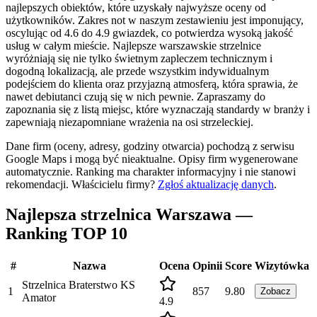
najlepszych obiektów, które uzyskały najwyższe oceny od
użytkowników. Zakres not w naszym zestawieniu jest imponujący,
oscylując od 4.6 do 4.9 gwiazdek, co potwierdza wysoką jakość
usług w całym mieście. Najlepsze warszawskie strzelnice
wyróżniają się nie tylko świetnym zapleczem technicznym i
dogodną lokalizacją, ale przede wszystkim indywidualnym
podejściem do klienta oraz przyjazną atmosferą, która sprawia, że
nawet debiutanci czują się w nich pewnie. Zapraszamy do
zapoznania się z listą miejsc, które wyznaczają standardy w branży i
zapewniają niezapomniane wrażenia na osi strzeleckiej.
Dane firm (oceny, adresy, godziny otwarcia) pochodzą z serwisu
Google Maps i mogą być nieaktualne. Opisy firm wygenerowane
automatycznie. Ranking ma charakter informacyjny i nie stanowi
rekomendacji.
Właścicielu firmy?
Zgłoś aktualizację danych
.
Najlepsza strzelnica Warszawa —
Ranking TOP 10
#
Nazwa
Ocena
Opinii
Score
Wizytówka
Strzelnica Braterstwo KS
1
857
9.80
Zobacz
Amator
4.9