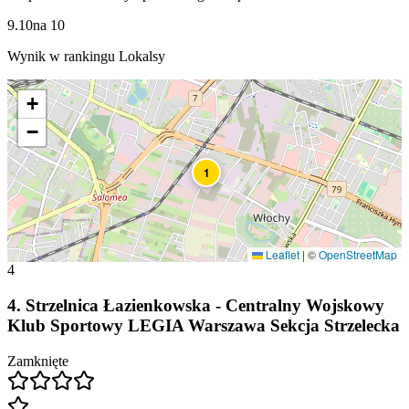
9.10
na
10
Wynik w rankingu Lokalsy
+
−
1
Leaflet
|
©
OpenStreetMap
4
4
.
Strzelnica Łazienkowska - Centralny Wojskowy
Klub Sportowy LEGIA Warszawa Sekcja Strzelecka
Zamknięte