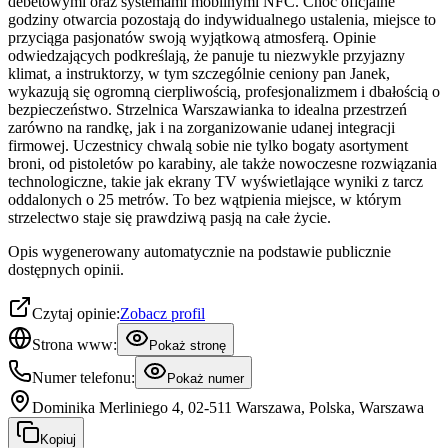
debetowymi oraz systemami mobilnymi NFC. Choć oficjalne
godziny otwarcia pozostają do indywidualnego ustalenia, miejsce to
przyciąga pasjonatów swoją wyjątkową atmosferą. Opinie
odwiedzających podkreślają, że panuje tu niezwykle przyjazny
klimat, a instruktorzy, w tym szczególnie ceniony pan Janek,
wykazują się ogromną cierpliwością, profesjonalizmem i dbałością o
bezpieczeństwo. Strzelnica Warszawianka to idealna przestrzeń
zarówno na randkę, jak i na zorganizowanie udanej integracji
firmowej. Uczestnicy chwalą sobie nie tylko bogaty asortyment
broni, od pistoletów po karabiny, ale także nowoczesne rozwiązania
technologiczne, takie jak ekrany TV wyświetlające wyniki z tarcz
oddalonych o 25 metrów. To bez wątpienia miejsce, w którym
strzelectwo staje się prawdziwą pasją na całe życie.
Opis wygenerowany automatycznie na podstawie publicznie
dostępnych opinii.
Czytaj opinie:
Zobacz profil
Strona www:
Pokaż stronę
Numer telefonu:
Pokaż numer
Dominika Merliniego 4, 02-511 Warszawa, Polska, Warszawa
Kopiuj