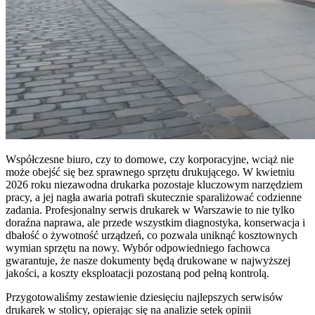
Współczesne biuro, czy to domowe, czy korporacyjne, wciąż nie
może obejść się bez sprawnego sprzętu drukującego. W kwietniu
2026 roku niezawodna drukarka pozostaje kluczowym narzędziem
pracy, a jej nagła awaria potrafi skutecznie sparaliżować codzienne
zadania. Profesjonalny serwis drukarek w Warszawie to nie tylko
doraźna naprawa, ale przede wszystkim diagnostyka, konserwacja i
dbałość o żywotność urządzeń, co pozwala uniknąć kosztownych
wymian sprzętu na nowy. Wybór odpowiedniego fachowca
gwarantuje, że nasze dokumenty będą drukowane w najwyższej
jakości, a koszty eksploatacji pozostaną pod pełną kontrolą.
Przygotowaliśmy zestawienie dziesięciu najlepszych serwisów
drukarek w stolicy, opierając się na analizie setek opinii