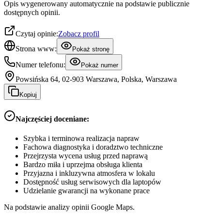
Opis wygenerowany automatycznie na podstawie publicznie
dostępnych opinii.
Czytaj opinie:
Zobacz profil
Strona www:
Pokaż stronę
Numer telefonu:
Pokaż numer
Powsińska 64, 02-903 Warszawa, Polska, Warszawa
Kopiuj
Najczęściej doceniane:
Szybka i terminowa realizacja napraw
Fachowa diagnostyka i doradztwo techniczne
Przejrzysta wycena usług przed naprawą
Bardzo miła i uprzejma obsługa klienta
Przyjazna i inkluzywna atmosfera w lokalu
Dostępność usług serwisowych dla laptopów
Udzielanie gwarancji na wykonane prace
Na podstawie analizy opinii Google Maps.