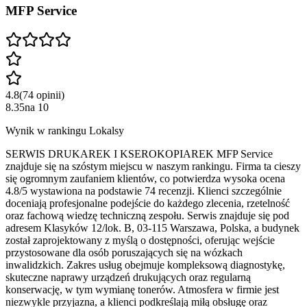
MFP Service
4.8
(
74
opinii
)
8.35
na
10
Wynik w rankingu Lokalsy
SERWIS DRUKAREK I KSEROKOPIAREK MFP Service
znajduje się na szóstym miejscu w naszym rankingu. Firma ta cieszy
się ogromnym zaufaniem klientów, co potwierdza wysoka ocena
4.8/5 wystawiona na podstawie 74 recenzji. Klienci szczególnie
doceniają profesjonalne podejście do każdego zlecenia, rzetelność
oraz fachową wiedzę techniczną zespołu. Serwis znajduje się pod
adresem Klasyków 12/lok. B, 03-115 Warszawa, Polska, a budynek
został zaprojektowany z myślą o dostępności, oferując wejście
przystosowane dla osób poruszających się na wózkach
inwalidzkich. Zakres usług obejmuje kompleksową diagnostykę,
skuteczne naprawy urządzeń drukujących oraz regularną
konserwację, w tym wymianę tonerów. Atmosfera w firmie jest
niezwykle przyjazna, a klienci podkreślają miłą obsługę oraz