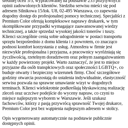
średniej ocen 5/5, wypracowanej na podstawie 235 pozytywnych
opinii zadowolonych klientów. Siedziba serwisu mieści się pod
adresem Silnikowa 15/lok. U8, 02-495 Warszawa, co zapewnia
dogodny dostęp do profesjonalnej pomocy technicznej. Specjaliści z
Premium Color oferują kompleksowe naprawy drukarek, w tym
skomplikowane przypadki wymagające zaawansowanej wiedzy
technicznej, a także sprzedaż wysokiej jakości tonerów i tuszy.
Klienci szczególnie cenią sobie udogodnienie w postaci transportu
sprzętu bezpośrednio z domu klienta i z powrotem, co znacząco
podnosi komfort korzystania z usług. Atmosfera w firmie jest
niezwykle profesjonalna i przyjazna, a pracownicy wyróżniają się
życzliwością, rzetelnym doradztwem oraz pełnym zaangażowaniem
w każdy powierzony projekt. Warto zaznaczyć, że jest to miejsce
przyjazne dla osób transpłciowych oraz społeczności LGBTQ+, co
buduje otwarty i bezpieczny wizerunek firmy. Choć szczegółowe
godziny otwarcia pozostają do ustalenia indywidualnie, elastyczność
serwisu pozwala na sprawne umawianie wizyt w dogodnych
terminach. Klienci wielokrotnie podkreślają błyskawiczną realizację
zleceń oraz uczciwe podejście do wyceny napraw, co czyni to
miejsce najlepszym wyborem w Warszawie. Jeśli szukasz
fachowców, którzy z pasją przywrócą sprawność Twojej drukarce,
Premium Color jest bez wątpienia najlepszym adresem w stolicy.
Opis wygenerowany automatycznie na podstawie publicznie
dostępnych opinii.