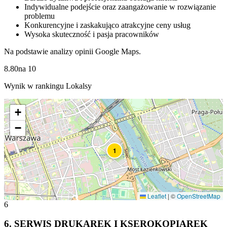
Indywidualne podejście oraz zaangażowanie w rozwiązanie
problemu
Konkurencyjne i zaskakująco atrakcyjne ceny usług
Wysoka skuteczność i pasja pracowników
Na podstawie analizy opinii Google Maps.
8.80
na
10
Wynik w rankingu Lokalsy
+
−
1
Leaflet
|
©
OpenStreetMap
6
6
.
SERWIS DRUKAREK I KSEROKOPIAREK