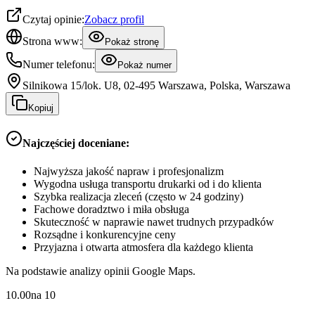
Czytaj opinie:
Zobacz profil
Strona www:
Pokaż stronę
Numer telefonu:
Pokaż numer
Silnikowa 15/lok. U8, 02-495 Warszawa, Polska, Warszawa
Kopiuj
Najczęściej doceniane:
Najwyższa jakość napraw i profesjonalizm
Wygodna usługa transportu drukarki od i do klienta
Szybka realizacja zleceń (często w 24 godziny)
Fachowe doradztwo i miła obsługa
Skuteczność w naprawie nawet trudnych przypadków
Rozsądne i konkurencyjne ceny
Przyjazna i otwarta atmosfera dla każdego klienta
Na podstawie analizy opinii Google Maps.
10.00
na
10