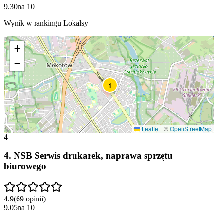
9.30
na
10
Wynik w rankingu Lokalsy
+
−
1
Leaflet
|
©
OpenStreetMap
4
4
.
NSB Serwis drukarek, naprawa sprzętu
biurowego
4.9
(
69
opinii
)
9.05
na
10