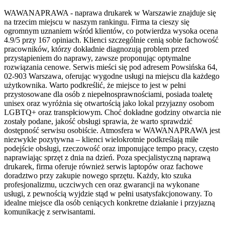
WAWANAPRAWA - naprawa drukarek w Warszawie znajduje się
na trzecim miejscu w naszym rankingu. Firma ta cieszy się
ogromnym uznaniem wśród klientów, co potwierdza wysoka ocena
4.9/5 przy 167 opiniach. Klienci szczególnie cenią sobie fachowość
pracowników, którzy dokładnie diagnozują problem przed
przystąpieniem do naprawy, zawsze proponując optymalne
rozwiązania cenowe. Serwis mieści się pod adresem Powsińska 64,
02-903 Warszawa, oferując wygodne usługi na miejscu dla każdego
użytkownika. Warto podkreślić, że miejsce to jest w pełni
przystosowane dla osób z niepełnosprawnościami, posiada toaletę
unisex oraz wyróżnia się otwartością jako lokal przyjazny osobom
LGBTQ+ oraz transpłciowym. Choć dokładne godziny otwarcia nie
zostały podane, jakość obsługi sprawia, że warto sprawdzić
dostępność serwisu osobiście. Atmosfera w WAWANAPRAWA jest
niezwykle pozytywna – klienci wielokrotnie podkreślają miłe
podejście obsługi, rzeczowość oraz imponujące tempo pracy, często
naprawiając sprzęt z dnia na dzień. Poza specjalistyczną naprawą
drukarek, firma oferuje również serwis laptopów oraz fachowe
doradztwo przy zakupie nowego sprzętu. Każdy, kto szuka
profesjonalizmu, uczciwych cen oraz gwarancji na wykonane
usługi, z pewnością wyjdzie stąd w pełni usatysfakcjonowany. To
idealne miejsce dla osób ceniących konkretne działanie i przyjazną
komunikację z serwisantami.