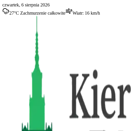
czwartek, 6 sierpnia 2026
27
°C
Zachmurzenie całkowite
Wiatr:
16
km/h