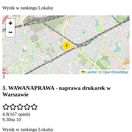
Wynik w rankingu Lokalsy
+
−
1
Leaflet
|
©
OpenStreetMap
3
3
.
WAWANAPRAWA - naprawa drukarek w
Warszawie
4.9
(
167
opinii
)
9.30
na
10
Wynik w rankingu Lokalsy