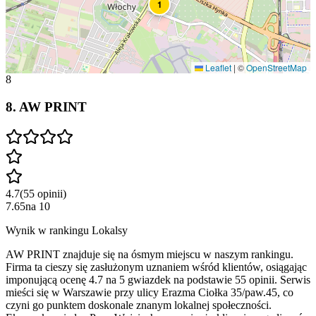
1
Leaflet
|
©
OpenStreetMap
8
8
.
AW PRINT
4.7
(
55
opinii
)
7.65
na
10
Wynik w rankingu Lokalsy
AW PRINT znajduje się na ósmym miejscu w naszym rankingu.
Firma ta cieszy się zasłużonym uznaniem wśród klientów, osiągając
imponującą ocenę 4.7 na 5 gwiazdek na podstawie 55 opinii. Serwis
mieści się w Warszawie przy ulicy Erazma Ciołka 35/paw.45, co
czyni go punktem doskonale znanym lokalnej społeczności.