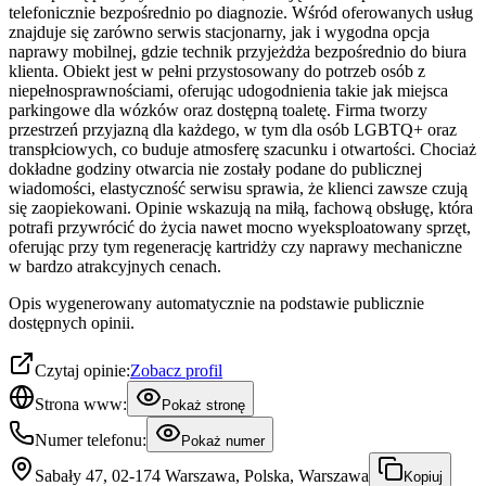
telefonicznie bezpośrednio po diagnozie. Wśród oferowanych usług
znajduje się zarówno serwis stacjonarny, jak i wygodna opcja
naprawy mobilnej, gdzie technik przyjeżdża bezpośrednio do biura
klienta. Obiekt jest w pełni przystosowany do potrzeb osób z
niepełnosprawnościami, oferując udogodnienia takie jak miejsca
parkingowe dla wózków oraz dostępną toaletę. Firma tworzy
przestrzeń przyjazną dla każdego, w tym dla osób LGBTQ+ oraz
transpłciowych, co buduje atmosferę szacunku i otwartości. Chociaż
dokładne godziny otwarcia nie zostały podane do publicznej
wiadomości, elastyczność serwisu sprawia, że klienci zawsze czują
się zaopiekowani. Opinie wskazują na miłą, fachową obsługę, która
potrafi przywrócić do życia nawet mocno wyeksploatowany sprzęt,
oferując przy tym regenerację kartridży czy naprawy mechaniczne
w bardzo atrakcyjnych cenach.
Opis wygenerowany automatycznie na podstawie publicznie
dostępnych opinii.
Czytaj opinie:
Zobacz profil
Strona www:
Pokaż stronę
Numer telefonu:
Pokaż numer
Sabały 47, 02-174 Warszawa, Polska, Warszawa
Kopiuj