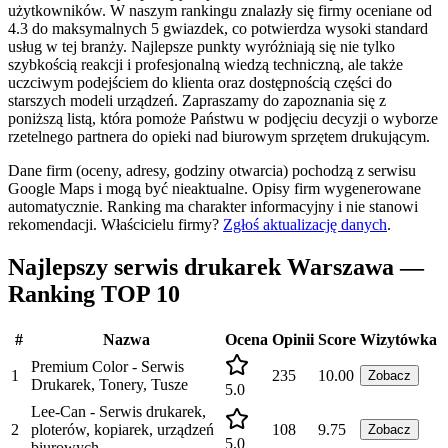
użytkowników. W naszym rankingu znalazły się firmy oceniane od
4.3 do maksymalnych 5 gwiazdek, co potwierdza wysoki standard
usług w tej branży. Najlepsze punkty wyróżniają się nie tylko
szybkością reakcji i profesjonalną wiedzą techniczną, ale także
uczciwym podejściem do klienta oraz dostępnością części do
starszych modeli urządzeń. Zapraszamy do zapoznania się z
poniższą listą, która pomoże Państwu w podjęciu decyzji o wyborze
rzetelnego partnera do opieki nad biurowym sprzętem drukującym.
Dane firm (oceny, adresy, godziny otwarcia) pochodzą z serwisu
Google Maps i mogą być nieaktualne. Opisy firm wygenerowane
automatycznie. Ranking ma charakter informacyjny i nie stanowi
rekomendacji.
Właścicielu firmy?
Zgłoś aktualizację danych
.
Najlepszy serwis drukarek Warszawa —
Ranking TOP 10
#
Nazwa
Ocena
Opinii
Score
Wizytówka
Premium Color - Serwis
1
235
10.00
Zobacz
Drukarek, Tonery, Tusze
5.0
Lee-Can - Serwis drukarek,
2
ploterów, kopiarek, urządzeń
108
9.75
Zobacz
5.0
biurowych.