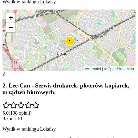
Wynik w rankingu Lokalsy
+
−
1
Leaflet
|
©
OpenStreetMap
2
2
.
Lee-Can - Serwis drukarek, ploterów, kopiarek,
urządzeń biurowych.
5.0
(
108
opinii
)
9.75
na
10
Wynik w rankingu Lokalsy