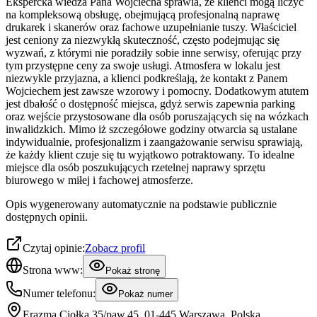
Ekspercka wiedza Pana Wojciecha sprawia, że klienci mogą liczyć
na kompleksową obsługę, obejmującą profesjonalną naprawę
drukarek i skanerów oraz fachowe uzupełnianie tuszy. Właściciel
jest ceniony za niezwykłą skuteczność, często podejmując się
wyzwań, z którymi nie poradziły sobie inne serwisy, oferując przy
tym przystępne ceny za swoje usługi. Atmosfera w lokalu jest
niezwykle przyjazna, a klienci podkreślają, że kontakt z Panem
Wojciechem jest zawsze wzorowy i pomocny. Dodatkowym atutem
jest dbałość o dostępność miejsca, gdyż serwis zapewnia parking
oraz wejście przystosowane dla osób poruszających się na wózkach
inwalidzkich. Mimo iż szczegółowe godziny otwarcia są ustalane
indywidualnie, profesjonalizm i zaangażowanie serwisu sprawiają,
że każdy klient czuje się tu wyjątkowo potraktowany. To idealne
miejsce dla osób poszukujących rzetelnej naprawy sprzętu
biurowego w miłej i fachowej atmosferze.
Opis wygenerowany automatycznie na podstawie publicznie
dostępnych opinii.
Czytaj opinie:
Zobacz profil
Strona www:
Pokaż stronę
Numer telefonu:
Pokaż numer
Erazma Ciołka 35/paw.45, 01-445 Warszawa, Polska,