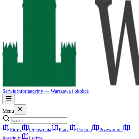
Serwis informacyjny —
Warszawa
i okolice
Menu
Firmy
Ogłoszenia
Praca
Pogoda
Przewodnik
Poradniki
Ludzie