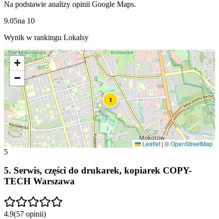
Na podstawie analizy opinii Google Maps.
9.05
na
10
Wynik w rankingu Lokalsy
+
−
1
Leaflet
|
©
OpenStreetMap
5
5
.
Serwis, części do drukarek, kopiarek COPY-
TECH Warszawa
4.9
(
57
opinii
)