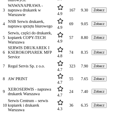
WAWANAPRAWA -
3
naprawa drukarek w
167
9.30
Zobacz
4.9
Warszawie
NSB Serwis drukarek,
4
69
9.05
Zobacz
naprawa sprzętu biurowego
4.9
Serwis, części do drukarek,
5
kopiarek COPY-TECH
57
8.80
Zobacz
4.9
Warszawa
SERWIS DRUKAREK I
6
KSEROKOPIAREK MFP
74
8.35
Zobacz
4.8
Service
7
Regul Servis Sp. z o.o.
323
7.90
Zobacz
4.7
8
AW PRINT
55
7.65
Zobacz
4.7
XEROSERWIS - naprawa
9
24
7.40
Zobacz
drukarek Warszawa
4.7
Serwis Centrum – serwis
10
kopiarek i drukarek
36
6.35
Zobacz
4.3
Warszawa