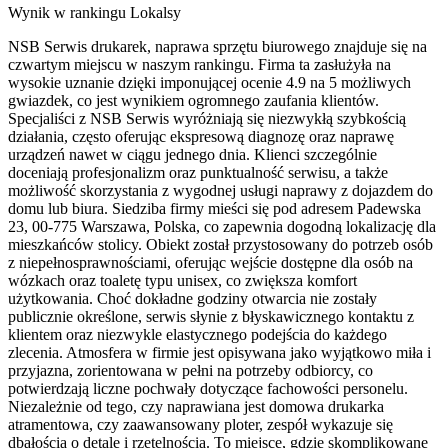
Wynik w rankingu Lokalsy
NSB Serwis drukarek, naprawa sprzętu biurowego znajduje się na
czwartym miejscu w naszym rankingu. Firma ta zasłużyła na
wysokie uznanie dzięki imponującej ocenie 4.9 na 5 możliwych
gwiazdek, co jest wynikiem ogromnego zaufania klientów.
Specjaliści z NSB Serwis wyróżniają się niezwykłą szybkością
działania, często oferując ekspresową diagnozę oraz naprawę
urządzeń nawet w ciągu jednego dnia. Klienci szczególnie
doceniają profesjonalizm oraz punktualność serwisu, a także
możliwość skorzystania z wygodnej usługi naprawy z dojazdem do
domu lub biura. Siedziba firmy mieści się pod adresem Padewska
23, 00-775 Warszawa, Polska, co zapewnia dogodną lokalizację dla
mieszkańców stolicy. Obiekt został przystosowany do potrzeb osób
z niepełnosprawnościami, oferując wejście dostępne dla osób na
wózkach oraz toaletę typu unisex, co zwiększa komfort
użytkowania. Choć dokładne godziny otwarcia nie zostały
publicznie określone, serwis słynie z błyskawicznego kontaktu z
klientem oraz niezwykle elastycznego podejścia do każdego
zlecenia. Atmosfera w firmie jest opisywana jako wyjątkowo miła i
przyjazna, zorientowana w pełni na potrzeby odbiorcy, co
potwierdzają liczne pochwały dotyczące fachowości personelu.
Niezależnie od tego, czy naprawiana jest domowa drukarka
atramentowa, czy zaawansowany ploter, zespół wykazuje się
dbałością o detale i rzetelnością. To miejsce, gdzie skomplikowane