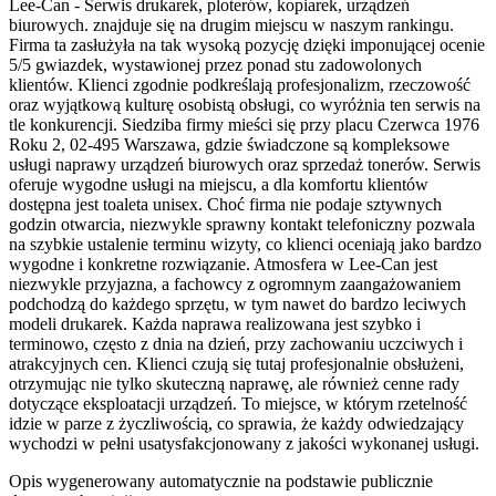
Lee-Can - Serwis drukarek, ploterów, kopiarek, urządzeń
biurowych. znajduje się na drugim miejscu w naszym rankingu.
Firma ta zasłużyła na tak wysoką pozycję dzięki imponującej ocenie
5/5 gwiazdek, wystawionej przez ponad stu zadowolonych
klientów. Klienci zgodnie podkreślają profesjonalizm, rzeczowość
oraz wyjątkową kulturę osobistą obsługi, co wyróżnia ten serwis na
tle konkurencji. Siedziba firmy mieści się przy placu Czerwca 1976
Roku 2, 02-495 Warszawa, gdzie świadczone są kompleksowe
usługi naprawy urządzeń biurowych oraz sprzedaż tonerów. Serwis
oferuje wygodne usługi na miejscu, a dla komfortu klientów
dostępna jest toaleta unisex. Choć firma nie podaje sztywnych
godzin otwarcia, niezwykle sprawny kontakt telefoniczny pozwala
na szybkie ustalenie terminu wizyty, co klienci oceniają jako bardzo
wygodne i konkretne rozwiązanie. Atmosfera w Lee-Can jest
niezwykle przyjazna, a fachowcy z ogromnym zaangażowaniem
podchodzą do każdego sprzętu, w tym nawet do bardzo leciwych
modeli drukarek. Każda naprawa realizowana jest szybko i
terminowo, często z dnia na dzień, przy zachowaniu uczciwych i
atrakcyjnych cen. Klienci czują się tutaj profesjonalnie obsłużeni,
otrzymując nie tylko skuteczną naprawę, ale również cenne rady
dotyczące eksploatacji urządzeń. To miejsce, w którym rzetelność
idzie w parze z życzliwością, co sprawia, że każdy odwiedzający
wychodzi w pełni usatysfakcjonowany z jakości wykonanej usługi.
Opis wygenerowany automatycznie na podstawie publicznie