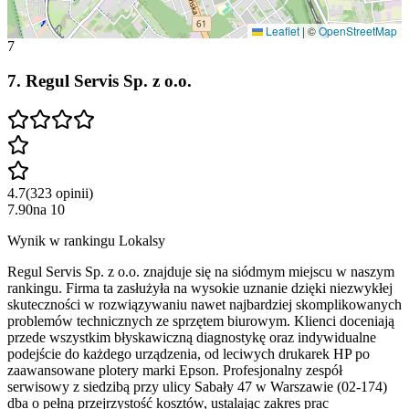
Leaflet
|
©
OpenStreetMap
7
7
.
Regul Servis Sp. z o.o.
4.7
(
323
opinii
)
7.90
na
10
Wynik w rankingu Lokalsy
Regul Servis Sp. z o.o. znajduje się na siódmym miejscu w naszym
rankingu. Firma ta zasłużyła na wysokie uznanie dzięki niezwykłej
skuteczności w rozwiązywaniu nawet najbardziej skomplikowanych
problemów technicznych ze sprzętem biurowym. Klienci doceniają
przede wszystkim błyskawiczną diagnostykę oraz indywidualne
podejście do każdego urządzenia, od leciwych drukarek HP po
zaawansowane plotery marki Epson. Profesjonalny zespół
serwisowy z siedzibą przy ulicy Sabały 47 w Warszawie (02-174)
dba o pełną przejrzystość kosztów, ustalając zakres prac