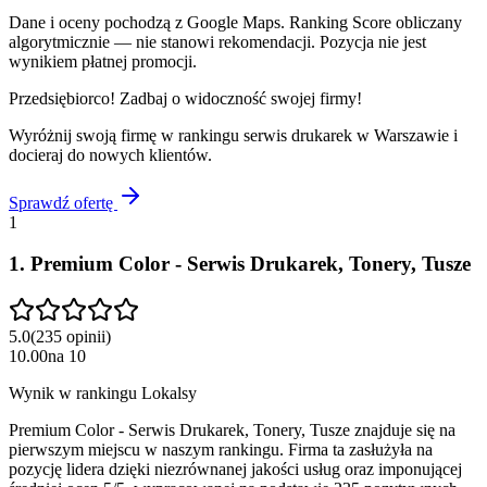
Dane i oceny pochodzą z Google Maps. Ranking Score obliczany
algorytmicznie — nie stanowi rekomendacji. Pozycja nie jest
wynikiem płatnej promocji.
Przedsiębiorco! Zadbaj o widoczność swojej firmy!
Wyróżnij swoją firmę w rankingu
serwis drukarek
w
Warszawie
i
docieraj do nowych klientów.
Sprawdź ofertę
1
1
.
Premium Color - Serwis Drukarek, Tonery, Tusze
5.0
(
235
opinii
)
10.00
na
10
Wynik w rankingu Lokalsy
Premium Color - Serwis Drukarek, Tonery, Tusze znajduje się na
pierwszym miejscu w naszym rankingu. Firma ta zasłużyła na
pozycję lidera dzięki niezrównanej jakości usług oraz imponującej