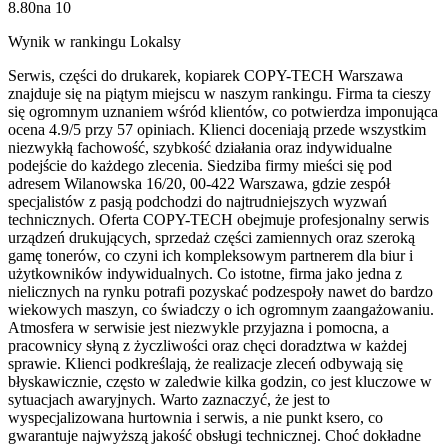
8.80
na
10
Wynik w rankingu Lokalsy
Serwis, części do drukarek, kopiarek COPY-TECH Warszawa
znajduje się na piątym miejscu w naszym rankingu. Firma ta cieszy
się ogromnym uznaniem wśród klientów, co potwierdza imponująca
ocena 4.9/5 przy 57 opiniach. Klienci doceniają przede wszystkim
niezwykłą fachowość, szybkość działania oraz indywidualne
podejście do każdego zlecenia. Siedziba firmy mieści się pod
adresem Wilanowska 16/20, 00-422 Warszawa, gdzie zespół
specjalistów z pasją podchodzi do najtrudniejszych wyzwań
technicznych. Oferta COPY-TECH obejmuje profesjonalny serwis
urządzeń drukujących, sprzedaż części zamiennych oraz szeroką
gamę tonerów, co czyni ich kompleksowym partnerem dla biur i
użytkowników indywidualnych. Co istotne, firma jako jedna z
nielicznych na rynku potrafi pozyskać podzespoły nawet do bardzo
wiekowych maszyn, co świadczy o ich ogromnym zaangażowaniu.
Atmosfera w serwisie jest niezwykle przyjazna i pomocna, a
pracownicy słyną z życzliwości oraz chęci doradztwa w każdej
sprawie. Klienci podkreślają, że realizacje zleceń odbywają się
błyskawicznie, często w zaledwie kilka godzin, co jest kluczowe w
sytuacjach awaryjnych. Warto zaznaczyć, że jest to
wyspecjalizowana hurtownia i serwis, a nie punkt ksero, co
gwarantuje najwyższą jakość obsługi technicznej. Choć dokładne