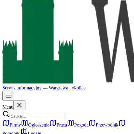
Serwis informacyjny —
Warszawa
i okolice
Menu
Firmy
Ogłoszenia
Praca
Pogoda
Przewodnik
Poradniki
Ludzie