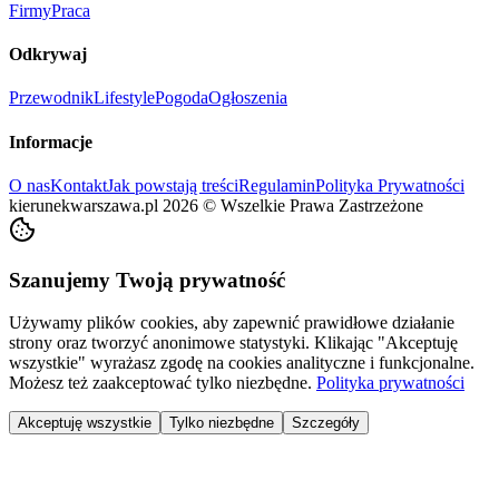
Firmy
Praca
Odkrywaj
Przewodnik
Lifestyle
Pogoda
Ogłoszenia
Informacje
O nas
Kontakt
Jak powstają treści
Regulamin
Polityka Prywatności
kierunekwarszawa.pl
2026
©
Wszelkie Prawa Zastrzeżone
Szanujemy Twoją prywatność
Używamy plików cookies, aby zapewnić prawidłowe działanie
strony oraz tworzyć anonimowe statystyki. Klikając "Akceptuję
wszystkie" wyrażasz zgodę na cookies analityczne i funkcjonalne.
Możesz też zaakceptować tylko niezbędne.
Polityka prywatności
Akceptuję wszystkie
Tylko niezbędne
Szczegóły