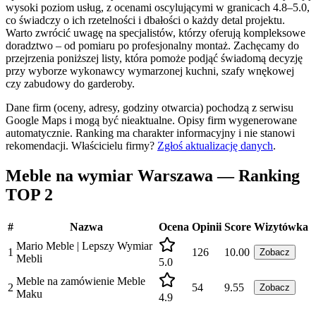
wysoki poziom usług, z ocenami oscylującymi w granicach 4.8–5.0,
co świadczy o ich rzetelności i dbałości o każdy detal projektu.
Warto zwrócić uwagę na specjalistów, którzy oferują kompleksowe
doradztwo – od pomiaru po profesjonalny montaż. Zachęcamy do
przejrzenia poniższej listy, która pomoże podjąć świadomą decyzję
przy wyborze wykonawcy wymarzonej kuchni, szafy wnękowej
czy zabudowy do garderoby.
Dane firm (oceny, adresy, godziny otwarcia) pochodzą z serwisu
Google Maps i mogą być nieaktualne. Opisy firm wygenerowane
automatycznie. Ranking ma charakter informacyjny i nie stanowi
rekomendacji.
Właścicielu firmy?
Zgłoś aktualizację danych
.
Meble na wymiar Warszawa — Ranking
TOP 2
#
Nazwa
Ocena
Opinii
Score
Wizytówka
Mario Meble | Lepszy Wymiar
1
126
10.00
Zobacz
Mebli
5.0
Meble na zamówienie Meble
2
54
9.55
Zobacz
Maku
4.9