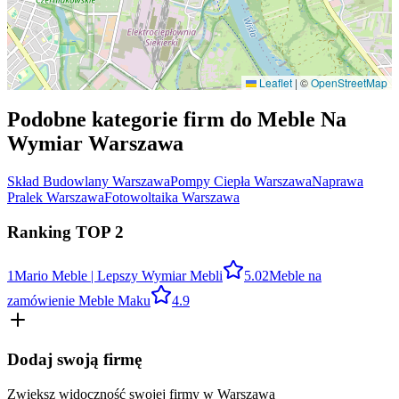
Leaflet
|
©
OpenStreetMap
Podobne kategorie firm do
Meble Na
Wymiar
Warszawa
Skład Budowlany
Warszawa
Pompy Ciepła
Warszawa
Naprawa
Pralek
Warszawa
Fotowoltaika
Warszawa
Ranking TOP
2
1
Mario Meble | Lepszy Wymiar Mebli
5.0
2
Meble na
zamówienie Meble Maku
4.9
Dodaj swoją firmę
Zwiększ widoczność swojej firmy w
Warszawa