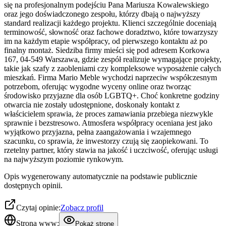
się na profesjonalnym podejściu Pana Mariusza Kowalewskiego
oraz jego doświadczonego zespołu, którzy dbają o najwyższy
standard realizacji każdego projektu. Klienci szczególnie doceniają
terminowość, słowność oraz fachowe doradztwo, które towarzyszy
im na każdym etapie współpracy, od pierwszego kontaktu aż po
finalny montaż. Siedziba firmy mieści się pod adresem Korkowa
167, 04-549 Warszawa, gdzie zespół realizuje wymagające projekty,
takie jak szafy z zaobleniami czy kompleksowe wyposażenie całych
mieszkań. Firma Mario Meble wychodzi naprzeciw współczesnym
potrzebom, oferując wygodne wyceny online oraz tworząc
środowisko przyjazne dla osób LGBTQ+. Choć konkretne godziny
otwarcia nie zostały udostępnione, doskonały kontakt z
właścicielem sprawia, że proces zamawiania przebiega niezwykle
sprawnie i bezstresowo. Atmosfera współpracy oceniana jest jako
wyjątkowo przyjazna, pełna zaangażowania i wzajemnego
szacunku, co sprawia, że inwestorzy czują się zaopiekowani. To
rzetelny partner, który stawia na jakość i uczciwość, oferując usługi
na najwyższym poziomie rynkowym.
Opis wygenerowany automatycznie na podstawie publicznie
dostępnych opinii.
Czytaj opinie:
Zobacz profil
Strona www:
Pokaż stronę