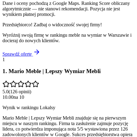
Dane i oceny pochodzą z Google Maps. Ranking Score obliczany
algorytmicznie — nie stanowi rekomendacji. Pozycja nie jest
wynikiem płatnej promocji.
Przedsiębiorco! Zadbaj o widoczność swojej firmy!
Wyróżnij swoją firmę w rankingu
meble na wymiar
w
Warszawie
i
docieraj do nowych klientów.
Sprawdź ofertę
1
1
.
Mario Meble | Lepszy Wymiar Mebli
5.0
(
126
opinii
)
10.00
na
10
Wynik w rankingu Lokalsy
Mario Meble | Lepszy Wymiar Mebli znajduje się na pierwszym
miejscu w naszym rankingu. Firma ta zasłużenie zajmuje pozycję
lidera, co potwierdza imponująca nota 5/5 wystawiona przez 126
zadowolonych klientów w Google. Sukces przedsiębiorstwa opiera