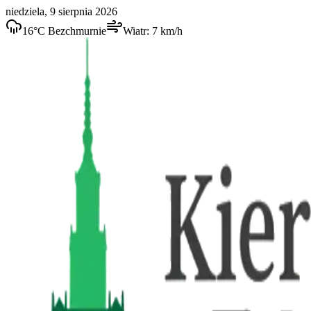
niedziela, 9 sierpnia 2026
16
°C
Bezchmurnie
Wiatr:
7
km/h