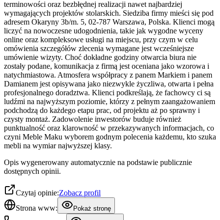
terminowości oraz bezbłędnej realizacji nawet najbardziej
wymagających projektów stolarskich. Siedziba firmy mieści się pod
adresem Okaryny 3b/m. 5, 02-787 Warszawa, Polska. Klienci mogą
liczyć na nowoczesne udogodnienia, takie jak wygodne wyceny
online oraz kompleksowe usługi na miejscu, przy czym w celu
omówienia szczegółów zlecenia wymagane jest wcześniejsze
umówienie wizyty. Choć dokładne godziny otwarcia biura nie
zostały podane, komunikacja z firmą jest oceniana jako wzorowa i
natychmiastowa. Atmosfera współpracy z panem Markiem i panem
Damianem jest opisywana jako niezwykle życzliwa, otwarta i pełna
profesjonalnego doradztwa. Klienci podkreślają, że fachowcy ci są
ludźmi na najwyższym poziomie, którzy z pełnym zaangażowaniem
podchodzą do każdego etapu prac, od projektu aż po sprawny i
czysty montaż. Zadowolenie inwestorów buduje również
punktualność oraz klarowność w przekazywanych informacjach, co
czyni Meble Maku wyborem godnym polecenia każdemu, kto szuka
mebli na wymiar najwyższej klasy.
Opis wygenerowany automatycznie na podstawie publicznie
dostępnych opinii.
Czytaj opinie:
Zobacz profil
Strona www:
Pokaż stronę