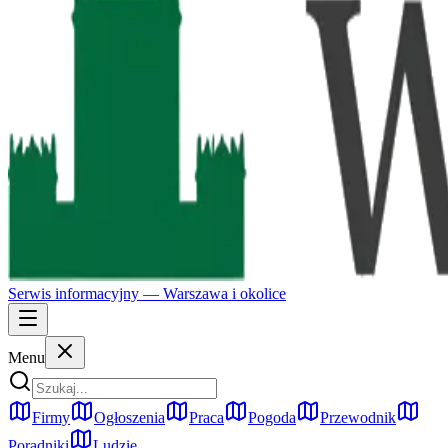
Serwis informacyjny —
Warszawa
i okolice
Menu
Firmy
Ogłoszenia
Praca
Pogoda
Przewodnik
Poradniki
Ludzie