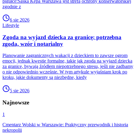
pigułce:Saska Kępa Warszawa jest strefą ochrony konserwatorskiej
zgodnie z
6 sie 2026
Lifestyle
Zgoda na wyjazd dziecka za granicę: potrzebna
zgoda, wzór i notarialny
Planowanie zagranicznych wakacji z dzieckiem to zawsze ogrom
emocji, jednak kwestie formalne, takie jak zgoda na wyjazd dziecka
za granicę, bywają źródłem niepotrzebnego stresu, jeśli nie zadbamy
o nie odpowiednio wcześnie. W tym artykule wyjaśniam krok po
kroku, jakie dokumenty są niezbędne, kiedy
5 sie 2026
Najnowsze
1
Cmentarz Wolski w Warszawie: Praktyczny przewodnik i historia
nekropolii