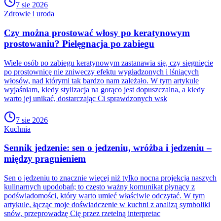
7 sie 2026
Zdrowie i uroda
Czy można prostować włosy po keratynowym
prostowaniu? Pielęgnacja po zabiegu
Wiele osób po zabiegu keratynowym zastanawia się, czy sięgnięcie
po prostownicę nie zniweczy efektu wygładzonych i lśniących
włosów, nad którymi tak bardzo nam zależało. W tym artykule
wyjaśniam, kiedy stylizacja na gorąco jest dopuszczalna, a kiedy
warto jej unikać, dostarczając Ci sprawdzonych wsk
7 sie 2026
Kuchnia
Sennik jedzenie: sen o jedzeniu, wróżba i jedzeniu –
między pragnieniem
Sen o jedzeniu to znacznie więcej niż tylko nocna projekcja naszych
kulinarnych upodobań; to często ważny komunikat płynący z
podświadomości, który warto umieć właściwie odczytać. W tym
artykule, łącząc moje doświadczenie w kuchni z analizą symboliki
snów, przeprowadzę Cię przez rzetelną interpretac