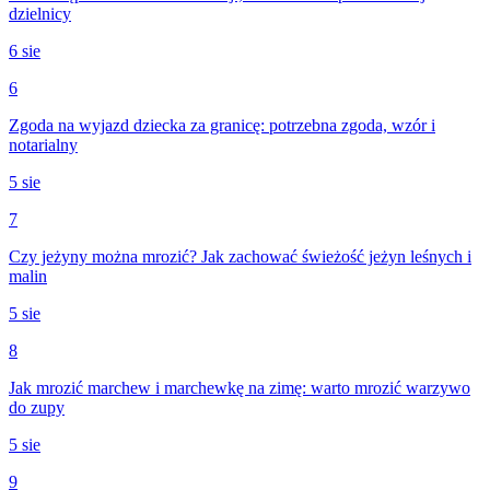
dzielnicy
6 sie
6
Zgoda na wyjazd dziecka za granicę: potrzebna zgoda, wzór i
notarialny
5 sie
7
Czy jeżyny można mrozić? Jak zachować świeżość jeżyn leśnych i
malin
5 sie
8
Jak mrozić marchew i marchewkę na zimę: warto mrozić warzywo
do zupy
5 sie
9