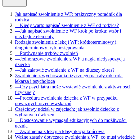
Jak napisać zwolnienie z WF: praktyczny poradnik dla
rodzica
—
Kiedy warto napisać zwolnienie z WF od rodzica?
—
Jak napisać zwolnienie z WF krok po kroku: wzór i
niezbędne elementy
Rodzaje zwolnienia z lekcji WF: krótkoterminowy i
długoterminowy tryb postępowania
—
Porównanie trybów zwolnień
—
Jednorazowe zwolnienie z WF a nagła niedyspozycja
dziecka
—
Jak załatwić zwolnienie z WF na dłuższy okres?
Zwolnienie z wychowania fizycznego na cały rok: rola
lekarza i psychologa
—
Czy psychiatra może wystawić zwolnienie z aktywności
fizycznej?
—
Procedura zwolnienia dziecka z WF w przypadku
poważnych przeciwwskazań
Częściowy udział w zajęciach: jak zwolnić dziecko z
wybranych ćwiczeń
—
Dostosowanie wymagań edukacyjnych do możliwości
ucznia
—
Zwolnienia z lekcji a klasyfikacja końcowa
Ważne zasady dotyczące zwolnienia z WF: co musi wiedzieć