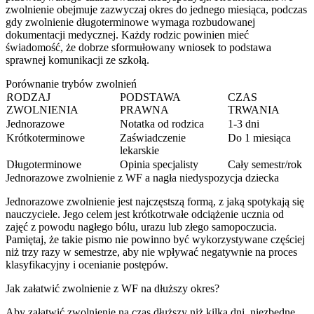
zwolnienie obejmuje zazwyczaj okres do jednego miesiąca, podczas
gdy zwolnienie długoterminowe wymaga rozbudowanej
dokumentacji medycznej. Każdy rodzic powinien mieć
świadomość, że dobrze sformułowany wniosek to podstawa
sprawnej komunikacji ze szkołą.
Porównanie trybów zwolnień
RODZAJ
PODSTAWA
CZAS
ZWOLNIENIA
PRAWNA
TRWANIA
Jednorazowe
Notatka od rodzica
1-3 dni
Krótkoterminowe
Zaświadczenie
Do 1 miesiąca
lekarskie
Długoterminowe
Opinia specjalisty
Cały semestr/rok
Jednorazowe zwolnienie z WF a nagła niedyspozycja dziecka
Jednorazowe zwolnienie jest najczęstszą formą, z jaką spotykają się
nauczyciele. Jego celem jest krótkotrwałe odciążenie ucznia od
zajęć z powodu nagłego bólu, urazu lub złego samopoczucia.
Pamiętaj, że takie pismo nie powinno być wykorzystywane częściej
niż trzy razy w semestrze, aby nie wpływać negatywnie na proces
klasyfikacyjny i ocenianie postępów.
Jak załatwić zwolnienie z WF na dłuższy okres?
Aby załatwić zwolnienie na czas dłuższy niż kilka dni, niezbędne