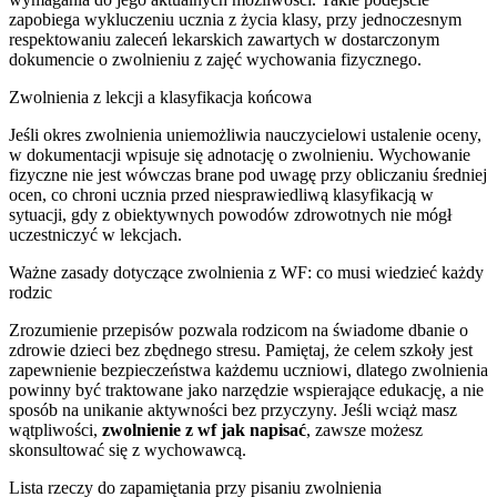
zapobiega wykluczeniu ucznia z życia klasy, przy jednoczesnym
respektowaniu zaleceń lekarskich zawartych w dostarczonym
dokumencie o zwolnieniu z zajęć wychowania fizycznego.
Zwolnienia z lekcji a klasyfikacja końcowa
Jeśli okres zwolnienia uniemożliwia nauczycielowi ustalenie oceny,
w dokumentacji wpisuje się adnotację o zwolnieniu. Wychowanie
fizyczne nie jest wówczas brane pod uwagę przy obliczaniu średniej
ocen, co chroni ucznia przed niesprawiedliwą klasyfikacją w
sytuacji, gdy z obiektywnych powodów zdrowotnych nie mógł
uczestniczyć w lekcjach.
Ważne zasady dotyczące zwolnienia z WF: co musi wiedzieć każdy
rodzic
Zrozumienie przepisów pozwala rodzicom na świadome dbanie o
zdrowie dzieci bez zbędnego stresu. Pamiętaj, że celem szkoły jest
zapewnienie bezpieczeństwa każdemu uczniowi, dlatego zwolnienia
powinny być traktowane jako narzędzie wspierające edukację, a nie
sposób na unikanie aktywności bez przyczyny. Jeśli wciąż masz
wątpliwości,
zwolnienie z wf jak napisać
, zawsze możesz
skonsultować się z wychowawcą.
Lista rzeczy do zapamiętania przy pisaniu zwolnienia