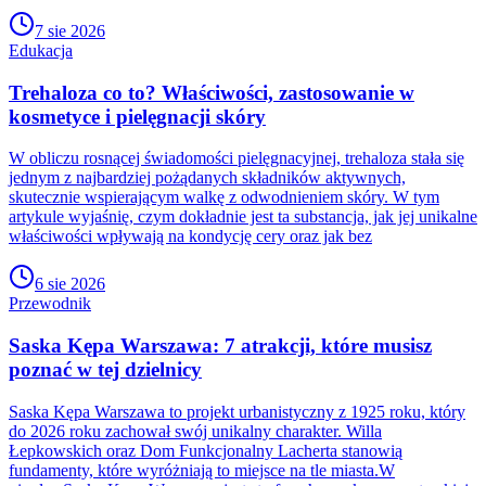
7 sie 2026
Edukacja
Trehaloza co to? Właściwości, zastosowanie w
kosmetyce i pielęgnacji skóry
W obliczu rosnącej świadomości pielęgnacyjnej, trehaloza stała się
jednym z najbardziej pożądanych składników aktywnych,
skutecznie wspierającym walkę z odwodnieniem skóry. W tym
artykule wyjaśnię, czym dokładnie jest ta substancja, jak jej unikalne
właściwości wpływają na kondycję cery oraz jak bez
6 sie 2026
Przewodnik
Saska Kępa Warszawa: 7 atrakcji, które musisz
poznać w tej dzielnicy
Saska Kępa Warszawa to projekt urbanistyczny z 1925 roku, który
do 2026 roku zachował swój unikalny charakter. Willa
Łepkowskich oraz Dom Funkcjonalny Lacherta stanowią
fundamenty, które wyróżniają to miejsce na tle miasta.W