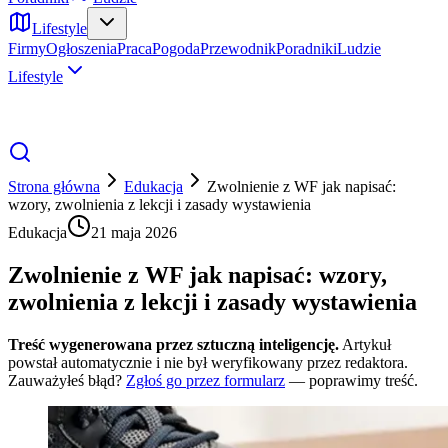
Lifestyle
Firmy
Ogłoszenia
Praca
Pogoda
Przewodnik
Poradniki
Ludzie
Lifestyle
Strona główna
Edukacja
Zwolnienie z WF jak napisać:
wzory, zwolnienia z lekcji i zasady wystawienia
Edukacja
21 maja 2026
Zwolnienie z WF jak napisać: wzory,
zwolnienia z lekcji i zasady wystawienia
Treść wygenerowana przez sztuczną inteligencję.
Artykuł
powstał automatycznie i nie był weryfikowany przez redaktora.
Zauważyłeś błąd?
Zgłoś go przez formularz
— poprawimy treść.