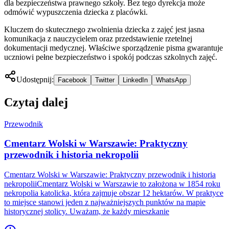
dla bezpieczeństwa prawnego szkoły. Bez tego dyrekcja może
odmówić wypuszczenia dziecka z placówki.
Kluczem do skutecznego zwolnienia dziecka z zajęć jest jasna
komunikacja z nauczycielem oraz przedstawienie rzetelnej
dokumentacji medycznej. Właściwe sporządzenie pisma gwarantuje
uczniowi pełne bezpieczeństwo i spokój podczas szkolnych zajęć.
Udostępnij:
Facebook
Twitter
LinkedIn
WhatsApp
Czytaj dalej
Przewodnik
Cmentarz Wolski w Warszawie: Praktyczny
przewodnik i historia nekropolii
Cmentarz Wolski w Warszawie: Praktyczny przewodnik i historia
nekropoliiCmentarz Wolski w Warszawie to założona w 1854 roku
nekropolia katolicka, która zajmuje obszar 12 hektarów. W praktyce
to miejsce stanowi jeden z najważniejszych punktów na mapie
historycznej stolicy. Uważam, że każdy mieszkanie