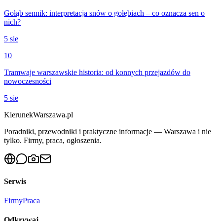
Gołąb sennik: interpretacja snów o gołębiach – co oznacza sen o
nich?
5 sie
10
Tramwaje warszawskie historia: od konnych przejazdów do
nowoczesności
5 sie
KierunekWarszawa.pl
Poradniki, przewodniki i praktyczne informacje — Warszawa i nie
tylko. Firmy, praca, ogłoszenia.
Serwis
Firmy
Praca
Odkrywaj