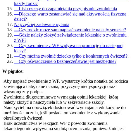
każdy rodzic
—
Lista rzeczy do zapamiętania przy pisaniu zwolnienia
—
Dlaczego warto zastanawiać się nad aktywnością fizyczną
dzieci?
Najczęściej zadawane pytania
—
Czy rodzic może sam napisać zwolnienie na cały semestr?
—
Gdzie należy złożyć zaświadczenie lekarskie o zwolnieniu
z WF?
—
Czy zwolnienie z WF wpływa na promocję do następnej
klasy?
—
Czy można zwolnić dziecko tylko z konkretnych ćwiczeń?
—
Czy oświadczenie o bezpieczeństwie jest niezbędne?
W pigułce:
Aby napisać zwolnienie z WF, wystarczy krótka notatka od rodzica
zawierająca datę, dane ucznia, przyczynę niedyspozycji oraz
własnoręczny podpis.
Zwolnienia długoterminowe wymagają opinii lekarskiej, którą
należy złożyć u nauczyciela lub w sekretariacie szkoły.
Nauczyciel ma obowiązek dostosować wymagania edukacyjne do
możliwości ucznia, jeśli posiada on zwolnienie z wykonywania
określonych ćwiczeń.
Brak uczestnictwa w lekcjach WF z powodu zwolnienia
lekarskiego nie wpływa na średnią ocen ucznia, ponieważ nie jest