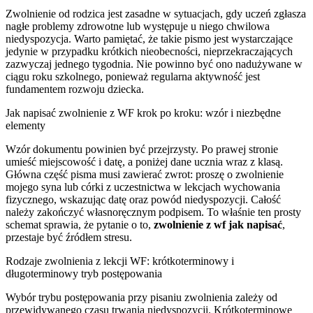
Zwolnienie od rodzica jest zasadne w sytuacjach, gdy uczeń zgłasza
nagłe problemy zdrowotne lub występuje u niego chwilowa
niedyspozycja. Warto pamiętać, że takie pismo jest wystarczające
jedynie w przypadku krótkich nieobecności, nieprzekraczających
zazwyczaj jednego tygodnia. Nie powinno być ono nadużywane w
ciągu roku szkolnego, ponieważ regularna aktywność jest
fundamentem rozwoju dziecka.
Jak napisać zwolnienie z WF krok po kroku: wzór i niezbędne
elementy
Wzór dokumentu powinien być przejrzysty. Po prawej stronie
umieść miejscowość i datę, a poniżej dane ucznia wraz z klasą.
Główna część pisma musi zawierać zwrot: proszę o zwolnienie
mojego syna lub córki z uczestnictwa w lekcjach wychowania
fizycznego, wskazując datę oraz powód niedyspozycji. Całość
należy zakończyć własnoręcznym podpisem. To właśnie ten prosty
schemat sprawia, że pytanie o to,
zwolnienie z wf jak napisać
,
przestaje być źródłem stresu.
Rodzaje zwolnienia z lekcji WF: krótkoterminowy i
długoterminowy tryb postępowania
Wybór trybu postępowania przy pisaniu zwolnienia zależy od
przewidywanego czasu trwania niedyspozycji. Krótkoterminowe