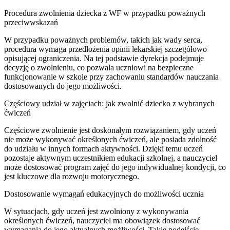
Procedura zwolnienia dziecka z WF w przypadku poważnych
przeciwwskazań
W przypadku poważnych problemów, takich jak wady serca,
procedura wymaga przedłożenia opinii lekarskiej szczegółowo
opisującej ograniczenia. Na tej podstawie dyrekcja podejmuje
decyzję o zwolnieniu, co pozwala uczniowi na bezpieczne
funkcjonowanie w szkole przy zachowaniu standardów nauczania
dostosowanych do jego możliwości.
Częściowy udział w zajęciach: jak zwolnić dziecko z wybranych
ćwiczeń
Częściowe zwolnienie jest doskonałym rozwiązaniem, gdy uczeń
nie może wykonywać określonych ćwiczeń, ale posiada zdolność
do udziału w innych formach aktywności. Dzięki temu uczeń
pozostaje aktywnym uczestnikiem edukacji szkolnej, a nauczyciel
może dostosować program zajęć do jego indywidualnej kondycji, co
jest kluczowe dla rozwoju motorycznego.
Dostosowanie wymagań edukacyjnych do możliwości ucznia
W sytuacjach, gdy uczeń jest zwolniony z wykonywania
określonych ćwiczeń, nauczyciel ma obowiązek dostosować
wymagania do jego aktualnych możliwości. Takie podejście