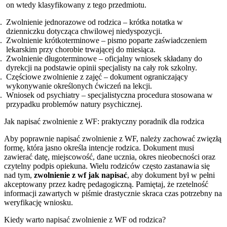
on wtedy klasyfikowany z tego przedmiotu.
Zwolnienie jednorazowe od rodzica – krótka notatka w
dzienniczku dotycząca chwilowej niedyspozycji.
Zwolnienie krótkoterminowe – pismo poparte zaświadczeniem
lekarskim przy chorobie trwającej do miesiąca.
Zwolnienie długoterminowe – oficjalny wniosek składany do
dyrekcji na podstawie opinii specjalisty na cały rok szkolny.
Częściowe zwolnienie z zajęć – dokument ograniczający
wykonywanie określonych ćwiczeń na lekcji.
Wniosek od psychiatry – specjalistyczna procedura stosowana w
przypadku problemów natury psychicznej.
Jak napisać zwolnienie z WF: praktyczny poradnik dla rodzica
Aby poprawnie napisać zwolnienie z WF, należy zachować zwięzłą
formę, która jasno określa intencje rodzica. Dokument musi
zawierać datę, miejscowość, dane ucznia, okres nieobecności oraz
czytelny podpis opiekuna. Wielu rodziców często zastanawia się
nad tym,
zwolnienie z wf jak napisać
, aby dokument był w pełni
akceptowany przez kadrę pedagogiczną. Pamiętaj, że rzetelność
informacji zawartych w piśmie drastycznie skraca czas potrzebny na
weryfikację wniosku.
Kiedy warto napisać zwolnienie z WF od rodzica?