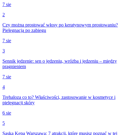
7 sie
2
Czy można prostować włosy po keratynowym prostowaniu?
Pielęgnacja po zabiegu
7 sie
3
Sennik jedzenie: sen o jedzeniu, wróżba i jedzeniu – między
pragnieniem
7 sie
4
Trehaloza co to? Właściwości, zastosowanie w kosmetyce i
pielęgnacji skóry
6 sie
5
Saska Kępa Warszawa: 7 atrakcji, które musisz poznać w tej