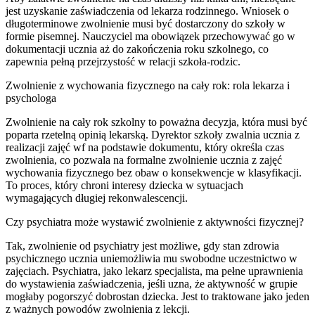
jest uzyskanie zaświadczenia od lekarza rodzinnego. Wniosek o
długoterminowe zwolnienie musi być dostarczony do szkoły w
formie pisemnej. Nauczyciel ma obowiązek przechowywać go w
dokumentacji ucznia aż do zakończenia roku szkolnego, co
zapewnia pełną przejrzystość w relacji szkoła-rodzic.
Zwolnienie z wychowania fizycznego na cały rok: rola lekarza i
psychologa
Zwolnienie na cały rok szkolny to poważna decyzja, która musi być
poparta rzetelną opinią lekarską. Dyrektor szkoły zwalnia ucznia z
realizacji zajęć wf na podstawie dokumentu, który określa czas
zwolnienia, co pozwala na formalne zwolnienie ucznia z zajęć
wychowania fizycznego bez obaw o konsekwencje w klasyfikacji.
To proces, który chroni interesy dziecka w sytuacjach
wymagających długiej rekonwalescencji.
Czy psychiatra może wystawić zwolnienie z aktywności fizycznej?
Tak, zwolnienie od psychiatry jest możliwe, gdy stan zdrowia
psychicznego ucznia uniemożliwia mu swobodne uczestnictwo w
zajęciach. Psychiatra, jako lekarz specjalista, ma pełne uprawnienia
do wystawienia zaświadczenia, jeśli uzna, że aktywność w grupie
mogłaby pogorszyć dobrostan dziecka. Jest to traktowane jako jeden
z ważnych powodów zwolnienia z lekcji.