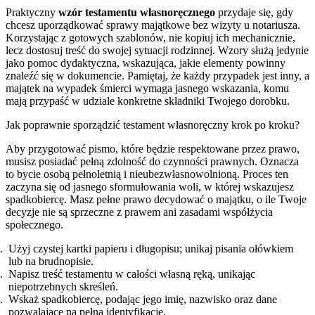
Praktyczny
wzór testamentu własnoręcznego
przydaje się, gdy
chcesz uporządkować sprawy majątkowe bez wizyty u notariusza.
Korzystając z gotowych szablonów, nie kopiuj ich mechanicznie,
lecz dostosuj treść do swojej sytuacji rodzinnej. Wzory służą jedynie
jako pomoc dydaktyczna, wskazująca, jakie elementy powinny
znaleźć się w dokumencie. Pamiętaj, że każdy przypadek jest inny, a
majątek na wypadek śmierci wymaga jasnego wskazania, komu
mają przypaść w udziale konkretne składniki Twojego dorobku.
Jak poprawnie sporządzić testament własnoręczny krok po kroku?
Aby przygotować pismo, które będzie respektowane przez prawo,
musisz posiadać pełną zdolność do czynności prawnych. Oznacza
to bycie osobą pełnoletnią i nieubezwłasnowolnioną. Proces ten
zaczyna się od jasnego sformułowania woli, w której wskazujesz
spadkobiercę. Masz pełne prawo decydować o majątku, o ile Twoje
decyzje nie są sprzeczne z prawem ani zasadami współżycia
społecznego.
Użyj czystej kartki papieru i długopisu; unikaj pisania ołówkiem
lub na brudnopisie.
Napisz treść testamentu w całości własną ręką, unikając
niepotrzebnych skreśleń.
Wskaż spadkobiercę, podając jego imię, nazwisko oraz dane
pozwalające na pełną identyfikację.