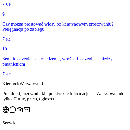
7 sie
9
Czy można prostować włosy po keratynowym prostowaniu?
Pielęgnacja po zabiegu
7 sie
10
Sennik jedzenie: sen o jedzeniu, wróżba i jedzeniu – między
pragnieniem
7 sie
KierunekWarszawa.pl
Poradniki, przewodniki i praktyczne informacje — Warszawa i nie
tylko. Firmy, praca, ogłoszenia.
Serwis