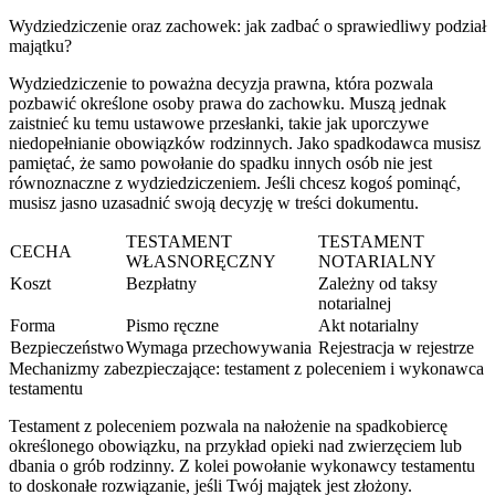
Wydziedziczenie oraz zachowek: jak zadbać o sprawiedliwy podział
majątku?
Wydziedziczenie to poważna decyzja prawna, która pozwala
pozbawić określone osoby prawa do zachowku. Muszą jednak
zaistnieć ku temu ustawowe przesłanki, takie jak uporczywe
niedopełnianie obowiązków rodzinnych. Jako spadkodawca musisz
pamiętać, że samo powołanie do spadku innych osób nie jest
równoznaczne z wydziedziczeniem. Jeśli chcesz kogoś pominąć,
musisz jasno uzasadnić swoją decyzję w treści dokumentu.
TESTAMENT
TESTAMENT
CECHA
WŁASNORĘCZNY
NOTARIALNY
Koszt
Bezpłatny
Zależny od taksy
notarialnej
Forma
Pismo ręczne
Akt notarialny
Bezpieczeństwo
Wymaga przechowywania
Rejestracja w rejestrze
Mechanizmy zabezpieczające: testament z poleceniem i wykonawca
testamentu
Testament z poleceniem pozwala na nałożenie na spadkobiercę
określonego obowiązku, na przykład opieki nad zwierzęciem lub
dbania o grób rodzinny. Z kolei powołanie wykonawcy testamentu
to doskonałe rozwiązanie, jeśli Twój majątek jest złożony.