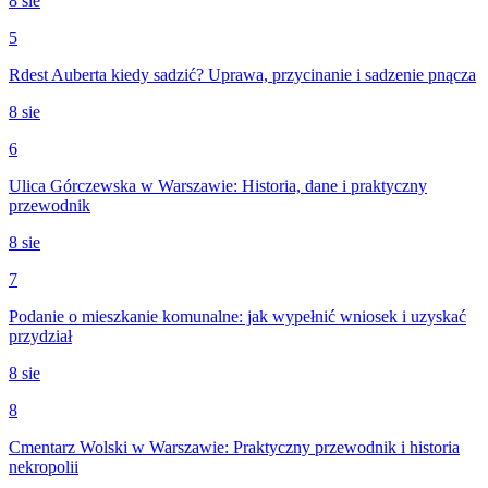
8 sie
5
Rdest Auberta kiedy sadzić? Uprawa, przycinanie i sadzenie pnącza
8 sie
6
Ulica Górczewska w Warszawie: Historia, dane i praktyczny
przewodnik
8 sie
7
Podanie o mieszkanie komunalne: jak wypełnić wniosek i uzyskać
przydział
8 sie
8
Cmentarz Wolski w Warszawie: Praktyczny przewodnik i historia
nekropolii