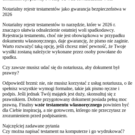
Notarialny rejestr testamentów jako gwarancja bezpieczeństwa w
2026
Notarialny rejestr testamentów to narzędzie, które w 2026 r.
znacząco ułatwia odnalezienie ostatniej woli spadkodawcy.
Rejestracja testamentu, choć nie jest obowiązkowa w przypadku
dokumentu własnoręcznego, daje gwarancję, że pismo nie zaginie.
Warto rozważyć taką opcję, jeśli chcesz mieć pewność, że Twoje
wysiłki zostaną należycie wykonane przez osoby powołane do
spadku.
Czy zawsze musisz udać się do notariusza, aby dokument był
prawny?
Odpowiedź brzmi: nie, nie musisz korzystać z usług notariusza, o ile
spełnisz wszystkie wymogi formalne, takie jak pismo ręczne i
podpis. Jeśli jednak Twój majątek jest duży, skonsultuj się z
prawnikiem. Dobrze przygotowany dokument posiada pełną moc
prawną. Finalny
wzór testamentu własnoręcznego
powinien być
dla Ciebie inspiracją, a nie gotowcem, którego nie przeczytasz ze
zrozumieniem przed podpisaniem.
Najczęściej zadawane pytania
Czy można napisać testament na komputerze i go wydrukować?