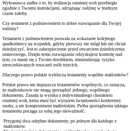
Wykonawca zadba o to, by realizacja ostatniej woli przebiegła
zgodnie z Twoimi instrukcjami, odciążając rodzinę w trudnym
czasie żałoby.
Czy testament z podstawieniem to dobre rozwiązanie dla Twojej
rodziny?
Testament z podstawieniem pozwala na wskazanie kolejnego
spadkobiercy na wypadek, gdyby pierwszy nie mógł lub nie chciał
dziedziczyć. Jest to zabezpieczenie przed otwarciem dziedziczenia
ustawowego. Dzięki temu rozwiązaniu odzyskujesz kontrolę nad
tym, co stanie się z Twoim dorobkiem, minimalizując ryzyko
nieoczekiwanych roszczeń osób trzecich.
Dlaczego prawo polskie wyklucza testamenty wspólne małżonków?
Polskie prawo nie dopuszcza testamentów wspólnych, co oznacza,
że małżonkowie nie mogą sporządzić jednego, wspólnego
dokumentu. Zasada ta wynika z indywidualnego charakteru
ostatniej woli, która musi być wyrazem świadomości konkretnej
osoby, a nie kompromisem małżeńskim. Próba sporządzenia takiego
testamentu pociąga za sobą jego nieważność.
Przygotuj dwa odrębne dokumenty, po jednym dla każdego z
małżonków.