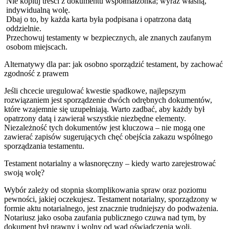
Nie kopiuj treści z dokumentu współmałżonka; wyraź własną,
indywidualną wolę.
Dbaj o to, by każda karta była podpisana i opatrzona datą
oddzielnie.
Przechowuj testamenty w bezpiecznych, ale znanych zaufanym
osobom miejscach.
Alternatywy dla par: jak osobno sporządzić testament, by zachować
zgodność z prawem
Jeśli chcecie uregulować kwestie spadkowe, najlepszym
rozwiązaniem jest sporządzenie dwóch odrębnych dokumentów,
które wzajemnie się uzupełniają. Warto zadbać, aby każdy był
opatrzony datą i zawierał wszystkie niezbędne elementy.
Niezależność tych dokumentów jest kluczowa – nie mogą one
zawierać zapisów sugerujących chęć obejścia zakazu wspólnego
sporządzania testamentu.
Testament notarialny a własnoręczny – kiedy warto zarejestrować
swoją wolę?
Wybór zależy od stopnia skomplikowania spraw oraz poziomu
pewności, jakiej oczekujesz. Testament notarialny, sporządzony w
formie aktu notarialnego, jest znacznie trudniejszy do podważenia.
Notariusz jako osoba zaufania publicznego czuwa nad tym, by
dokument był prawny i wolny od wad oświadczenia woli.