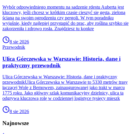
Wybór odpowiedniego momentu na sadzenie rdestu Auberta jest
kluczowy, jeśli chcesz w krótkim czasie cieszyć się gęstą, zieloną
ścianą na swoim ogrodzeniu czy pergoli. W tym poradniku
wyjaśnię, kiedy najlepiej przystąpić do prac, aby roślina szybko się
zakorzeniła i zdrowo rosła. Znajdziesz tu konkre
8 sie 2026
Przewodnik
Ulica Górczewska w Warszawie: Historia, dane i
praktyczny przewodnik
Ulica Górczewska w Warszawie: Historia, dane i praktyczny
przewodnikUlica Górczewska w Warszawie to 5330 metrów trasy
łączącej Wolę z Bemowem, zainaugurowanej jako trakt w marcu
1775 roku. Jako główny szlak komunikacyjny dzielnicy, ulica ta
odgrywa kluczową rolę w codziennej logistyce tysięcy mieszk
8 sie 2026
Najnowsze