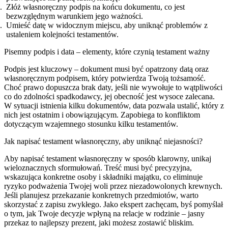
Złóż własnoręczny podpis na końcu dokumentu, co jest
bezwzględnym warunkiem jego ważności.
Umieść datę w widocznym miejscu, aby uniknąć problemów z
ustaleniem kolejności testamentów.
Pisemny podpis i data – elementy, które czynią testament ważny
Podpis jest kluczowy – dokument musi być opatrzony datą oraz
własnoręcznym podpisem, który potwierdza Twoją tożsamość.
Choć prawo dopuszcza brak daty, jeśli nie wywołuje to wątpliwości
co do zdolności spadkodawcy, jej obecność jest wysoce zalecana.
W sytuacji istnienia kilku dokumentów, data pozwala ustalić, który z
nich jest ostatnim i obowiązującym. Zapobiega to konfliktom
dotyczącym wzajemnego stosunku kilku testamentów.
Jak napisać testament własnoręczny, aby uniknąć niejasności?
Aby napisać testament własnoręczny w sposób klarowny, unikaj
wieloznacznych sformułowań. Treść musi być precyzyjna,
wskazująca konkretne osoby i składniki majątku, co eliminuje
ryzyko podważenia Twojej woli przez niezadowolonych krewnych.
Jeśli planujesz przekazanie konkretnych przedmiotów, warto
skorzystać z zapisu zwykłego. Jako ekspert zachęcam, byś pomyślał
o tym, jak Twoje decyzje wpłyną na relacje w rodzinie – jasny
przekaz to najlepszy prezent, jaki możesz zostawić bliskim.