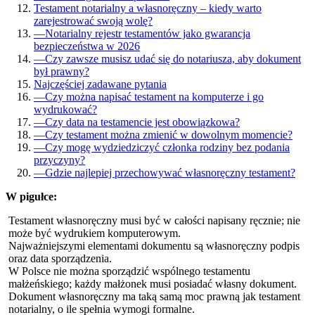
Testament notarialny a własnoręczny – kiedy warto
zarejestrować swoją wolę?
—
Notarialny rejestr testamentów jako gwarancja
bezpieczeństwa w 2026
—
Czy zawsze musisz udać się do notariusza, aby dokument
był prawny?
Najczęściej zadawane pytania
—
Czy można napisać testament na komputerze i go
wydrukować?
—
Czy data na testamencie jest obowiązkowa?
—
Czy testament można zmienić w dowolnym momencie?
—
Czy mogę wydziedziczyć członka rodziny bez podania
przyczyny?
—
Gdzie najlepiej przechowywać własnoręczny testament?
W pigułce:
Testament własnoręczny musi być w całości napisany ręcznie; nie
może być wydrukiem komputerowym.
Najważniejszymi elementami dokumentu są własnoręczny podpis
oraz data sporządzenia.
W Polsce nie można sporządzić wspólnego testamentu
małżeńskiego; każdy małżonek musi posiadać własny dokument.
Dokument własnoręczny ma taką samą moc prawną jak testament
notarialny, o ile spełnia wymogi formalne.