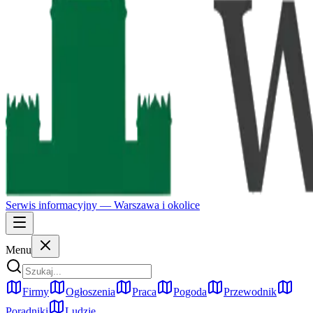
Serwis informacyjny —
Warszawa
i okolice
Menu
Firmy
Ogłoszenia
Praca
Pogoda
Przewodnik
Poradniki
Ludzie