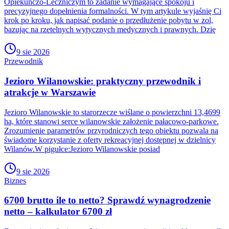
Opiekuńczo-Leczniczym to zadanie wymagające spokoju i
precyzyjnego dopełnienia formalności. W tym artykule wyjaśnię Ci
krok po kroku, jak napisać podanie o przedłużenie pobytu w zol,
bazując na rzetelnych wytycznych medycznych i prawnych. Dzię
9 sie 2026
Przewodnik
Jezioro Wilanowskie: praktyczny przewodnik i
atrakcje w Warszawie
Jezioro Wilanowskie to starorzecze wiślane o powierzchni 13,4699
ha, które stanowi serce wilanowskie założenie pałacowo-parkowe.
Zrozumienie parametrów przyrodniczych tego obiektu pozwala na
świadome korzystanie z oferty rekreacyjnej dostępnej w dzielnicy
Wilanów.W pigułce:Jezioro Wilanowskie posiad
9 sie 2026
Biznes
6700 brutto ile to netto? Sprawdź wynagrodzenie
netto – kalkulator 6700 zł