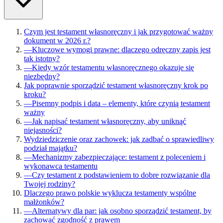
Czym jest testament własnoręczny i jak przygotować ważny
dokument w 2026 r.?
—
Kluczowe wymogi prawne: dlaczego odręczny zapis jest
tak istotny?
—
Kiedy wzór testamentu własnoręcznego okazuje się
niezbędny?
Jak poprawnie sporządzić testament własnoręczny krok po
kroku?
—
Pisemny podpis i data – elementy, które czynią testament
ważny
—
Jak napisać testament własnoręczny, aby uniknąć
niejasności?
Wydziedziczenie oraz zachowek: jak zadbać o sprawiedliwy
podział majątku?
—
Mechanizmy zabezpieczające: testament z poleceniem i
wykonawca testamentu
—
Czy testament z podstawieniem to dobre rozwiązanie dla
Twojej rodziny?
Dlaczego prawo polskie wyklucza testamenty wspólne
małżonków?
—
Alternatywy dla par: jak osobno sporządzić testament, by
zachować zgodność z prawem