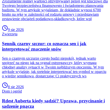
Zrozumienie realnej wartości otrzymywanej pensji jest kluczowe dla
Twojego bezpieczeństwa finansowego i świadomego planowania
budżetu. W tym artykule wyjaśniam, ile dokładnie wynosi 6700
brutto na rękę w zależności od rodzaju umowy i przedstawiam
zestawienie obciążeń podatkowo-składkowych, które wpł
9 sie 2026
Zwierzęta
Sennik czarny szczur: co oznacza sen i jak
interpretować znaczenie snów
Sen o czarnym szczurze często budzi niepokój, jednak warto
spojrzeć na niego jak na sygnał ostrzegawczy, który wymaga
chłodnej analizy sytuacji w Twoim najbliższym otoczeniu. W tym
artykule wyjaśnię, jak rzetelnie interpretować ten symbol w oparciu
o wiedzę sennikową, dostarczając Ci praktycznych ws
8 sie 2026
Dom i ogród
Rdest Auberta kiedy sadzić? Uprawa, przycinanie i
sadzenie pnącza