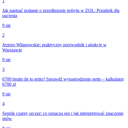
1
Jak napisać podanie o przedłużenie pobytu w ZOL: Poradnik dla
pacjenta
9 sie
2
Jezioro Wilanowskie: praktyczny przewodnik i atrakcje w
Warszawie
9 sie
3
6700 brutto ile to netto? Sprawdź wynagrodzenie netto – kalkulator
6700 zł
9 sie
4
Sennik czarny szczur: co oznacza sen i jak interpretować znaczenie
snów