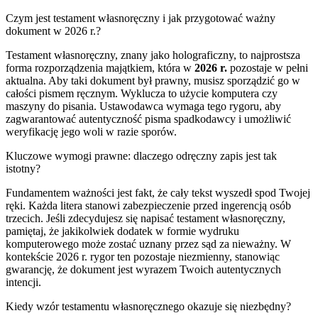
Czym jest testament własnoręczny i jak przygotować ważny
dokument w 2026 r.?
Testament własnoręczny, znany jako holograficzny, to najprostsza
forma rozporządzenia majątkiem, która w
2026 r.
pozostaje w pełni
aktualna. Aby taki dokument był prawny, musisz sporządzić go w
całości pismem ręcznym. Wyklucza to użycie komputera czy
maszyny do pisania. Ustawodawca wymaga tego rygoru, aby
zagwarantować autentyczność pisma spadkodawcy i umożliwić
weryfikację jego woli w razie sporów.
Kluczowe wymogi prawne: dlaczego odręczny zapis jest tak
istotny?
Fundamentem ważności jest fakt, że cały tekst wyszedł spod Twojej
ręki. Każda litera stanowi zabezpieczenie przed ingerencją osób
trzecich. Jeśli zdecydujesz się napisać testament własnoręczny,
pamiętaj, że jakikolwiek dodatek w formie wydruku
komputerowego może zostać uznany przez sąd za nieważny. W
kontekście 2026 r. rygor ten pozostaje niezmienny, stanowiąc
gwarancję, że dokument jest wyrazem Twoich autentycznych
intencji.
Kiedy wzór testamentu własnoręcznego okazuje się niezbędny?