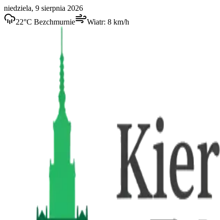
niedziela, 9 sierpnia 2026
22
°C
Bezchmurnie
Wiatr:
8
km/h