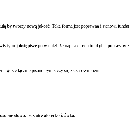
ykułą by tworzy nową jakość. Taka forma jest poprawna i stanowi funda
rwis typu
jaksiępisze
potwierdzi, że napisała bym to błąd, a poprawny z
i, gdzie łącznie pisane bym łączy się z czasownikiem.
t osobne słowo, lecz utrwalona końcówka.