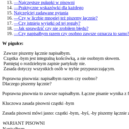
—
Najczęstsze pułapki w pisowni
—
Praktyczne wskazówki dla każdego
Najczęściej zadawane pytania
—
Czy w liczbie mnogiej też piszemy łącznie?
—
Czy istnieją wyjątki od tej reguły?
—
Jak sprawdzić czy nie zrobiłem błędu?
—
Czy napisałbym razem czy osobno zawsze oznacza to samo
W pigułce:
Zawsze piszemy łącznie napisałbym.
Cząstka -bym jest integralną końcówką, a nie osobnym słowem.
Pamiętaj o rozdzielnym zapisie partykuły nie.
Zasada dotyczy wszystkich osób w trybie przypuszczającym.
Poprawna pisownia: napisałbym razem czy osobno?
Dlaczego piszemy łącznie?
Poprawna pisownia to zawsze napisałbym. Łączne pisanie wynika z f
Kluczowa zasada pisowni cząstki -bym
Zasada pisowni mówi jasno: cząstki -bym, -byś, -by piszemy łączni
WARIANT PISOWNI
Napisałbym