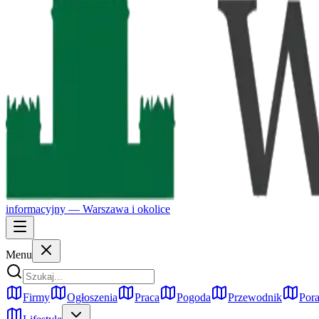
informacyjny —
Warszawa
i okolice
Menu
Firmy
Ogłoszenia
Praca
Pogoda
Przewodnik
Pora