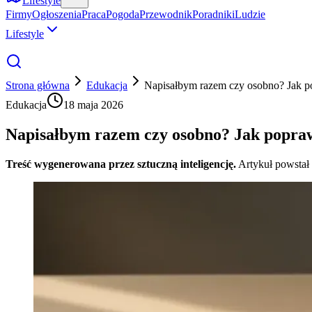
Lifestyle
Firmy
Ogłoszenia
Praca
Pogoda
Przewodnik
Poradniki
Ludzie
Lifestyle
Strona główna
Edukacja
Napisałbym razem czy osobno? Jak po
Edukacja
18 maja 2026
Napisałbym razem czy osobno? Jak poprawn
Treść wygenerowana przez sztuczną inteligencję.
Artykuł powstał