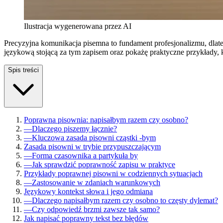
Ilustracja wygenerowana przez AI
Precyzyjna komunikacja pisemna to fundament profesjonalizmu, dlate
językową stojącą za tym zapisem oraz pokażę praktyczne przykłady, k
Spis treści
Poprawna pisownia: napisałbym razem czy osobno?
—
Dlaczego piszemy łącznie?
—
Kluczowa zasada pisowni cząstki -bym
Zasada pisowni w trybie przypuszczającym
—
Forma czasownika a partykuła by
—
Jak sprawdzić poprawność zapisu w praktyce
Przykłady poprawnej pisowni w codziennych sytuacjach
—
Zastosowanie w zdaniach warunkowych
Językowy kontekst słowa i jego odmiana
—
Dlaczego napisałbym razem czy osobno to częsty dylemat?
—
Czy odpowiedź brzmi zawsze tak samo?
Jak napisać poprawny tekst bez błędów