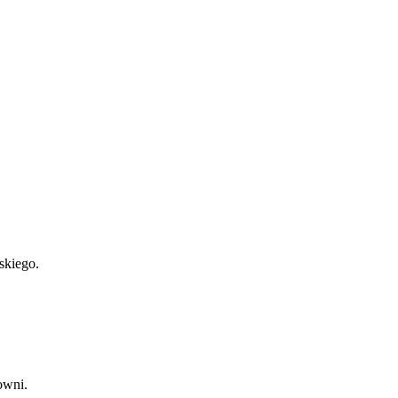
skiego.
owni.