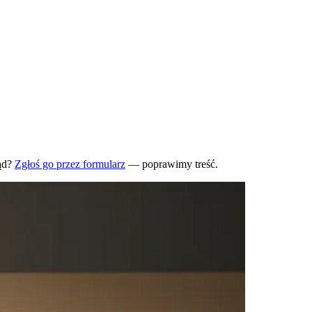
ąd?
Zgłoś go przez formularz
— poprawimy treść.