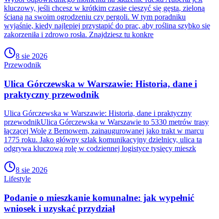
kluczowy, jeśli chcesz w krótkim czasie cieszyć się gęstą, zieloną
ścianą na swoim ogrodzeniu czy pergoli. W tym poradniku
wyjaśnię, kiedy najlepiej przystąpić do prac, aby roślina szybko się
zakorzeniła i zdrowo rosła. Znajdziesz tu konkre
8 sie 2026
Przewodnik
Ulica Górczewska w Warszawie: Historia, dane i
praktyczny przewodnik
Ulica Górczewska w Warszawie: Historia, dane i praktyczny
przewodnikUlica Górczewska w Warszawie to 5330 metrów trasy
łączącej Wolę z Bemowem, zainaugurowanej jako trakt w marcu
1775 roku. Jako główny szlak komunikacyjny dzielnicy, ulica ta
odgrywa kluczową rolę w codziennej logistyce tysięcy mieszk
8 sie 2026
Lifestyle
Podanie o mieszkanie komunalne: jak wypełnić
wniosek i uzyskać przydział