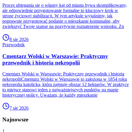
Proces ubiegania się o własny kąt od miasta bywa skomplikowany,
ale odpowiednie przygotowanie formalne to kluczowy krok w
stronę życiowej stabilizacji. W tym artykule wyjaśnimy, jak
poprawnie przygotować podanie o mieszkanie komunalne, aby
zwiększyć Twoje szanse na pozytywne rozpatrzenie wniosku. Zn
8 sie 2026
Przewodnik
Cmentarz Wolski w Warszawie: Praktyczny
przewodnik i historia nekropolii
Cmentarz Wolski w Warszawie: Praktyczny przewodnik i historia
nekropoliiCmentarz Wolski w Warszawie to założona w 1854 roku
nekropolia katolicka, która zajmuje obszar 12 hektarów. W praktyce
to miejsce stanowi jeden z najważniejszych punktów na mapie
historycznej stolicy. Uważam, że każdy mieszkanie
7 sie 2026
Najnowsze
1