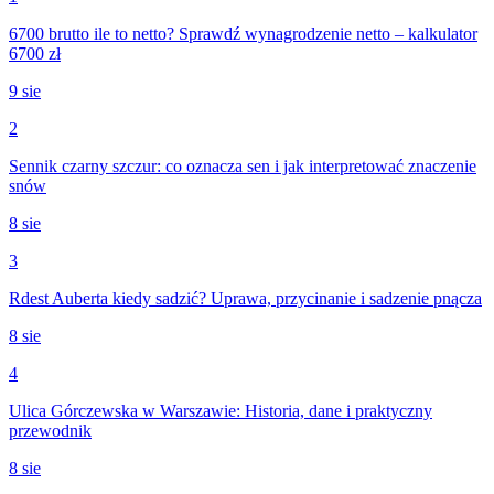
6700 brutto ile to netto? Sprawdź wynagrodzenie netto – kalkulator
6700 zł
9 sie
2
Sennik czarny szczur: co oznacza sen i jak interpretować znaczenie
snów
8 sie
3
Rdest Auberta kiedy sadzić? Uprawa, przycinanie i sadzenie pnącza
8 sie
4
Ulica Górczewska w Warszawie: Historia, dane i praktyczny
przewodnik
8 sie