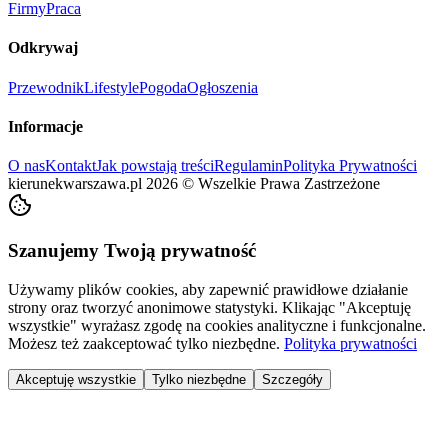
Firmy
Praca
Odkrywaj
Przewodnik
Lifestyle
Pogoda
Ogłoszenia
Informacje
O nas
Kontakt
Jak powstają treści
Regulamin
Polityka Prywatności
kierunekwarszawa.pl
2026
©
Wszelkie Prawa Zastrzeżone
Szanujemy Twoją prywatność
Używamy plików cookies, aby zapewnić prawidłowe działanie
strony oraz tworzyć anonimowe statystyki. Klikając "Akceptuję
wszystkie" wyrażasz zgodę na cookies analityczne i funkcjonalne.
Możesz też zaakceptować tylko niezbędne.
Polityka prywatności
Akceptuję wszystkie
Tylko niezbędne
Szczegóły