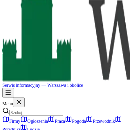
Serwis informacyjny —
Warszawa
i okolice
Menu
Firmy
Ogłoszenia
Praca
Pogoda
Przewodnik
Poradniki
Ludzie