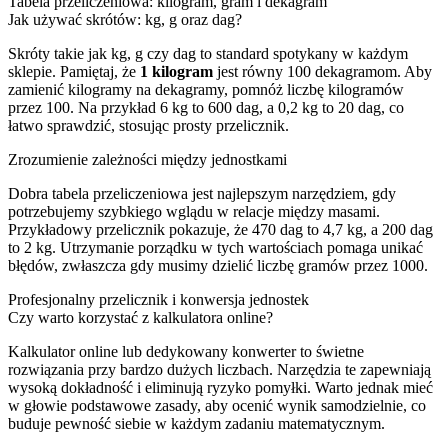
Tabela przeliczeniowa: kilogram, gram i dekagram
Jak używać skrótów: kg, g oraz dag?
Skróty takie jak kg, g czy dag to standard spotykany w każdym
sklepie. Pamiętaj, że
1 kilogram
jest równy 100 dekagramom. Aby
zamienić kilogramy na dekagramy, pomnóż liczbę kilogramów
przez 100. Na przykład 6 kg to 600 dag, a 0,2 kg to 20 dag, co
łatwo sprawdzić, stosując prosty przelicznik.
Zrozumienie zależności między jednostkami
Dobra tabela przeliczeniowa jest najlepszym narzędziem, gdy
potrzebujemy szybkiego wglądu w relacje między masami.
Przykładowy przelicznik pokazuje, że 470 dag to 4,7 kg, a 200 dag
to 2 kg. Utrzymanie porządku w tych wartościach pomaga unikać
błędów, zwłaszcza gdy musimy dzielić liczbę gramów przez 1000.
Profesjonalny przelicznik i konwersja jednostek
Czy warto korzystać z kalkulatora online?
Kalkulator online lub dedykowany konwerter to świetne
rozwiązania przy bardzo dużych liczbach. Narzędzia te zapewniają
wysoką dokładność i eliminują ryzyko pomyłki. Warto jednak mieć
w głowie podstawowe zasady, aby ocenić wynik samodzielnie, co
buduje pewność siebie w każdym zadaniu matematycznym.