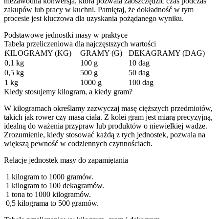
niezawodna konwersja, która pozwala zaoszczędzić czas podczas
zakupów lub pracy w kuchni. Pamiętaj, że dokładność w tym
procesie jest kluczowa dla uzyskania pożądanego wyniku.
Podstawowe jednostki masy w praktyce
Tabela przeliczeniowa dla najczęstszych wartości
KILOGRAMY (KG)
GRAMY (G)
DEKAGRAMY (DAG)
0,1 kg
100 g
10 dag
0,5 kg
500 g
50 dag
1 kg
1000 g
100 dag
Kiedy stosujemy kilogram, a kiedy gram?
W kilogramach określamy zazwyczaj masę cięższych przedmiotów,
takich jak rower czy masa ciała. Z kolei gram jest miarą precyzyjną,
idealną do ważenia przypraw lub produktów o niewielkiej wadze.
Zrozumienie, kiedy stosować każdą z tych jednostek, pozwala na
większą pewność w codziennych czynnościach.
Relacje jednostek masy do zapamiętania
1 kilogram to 1000 gramów.
1 kilogram to 100 dekagramów.
1 tona to 1000 kilogramów.
0,5 kilograma to 500 gramów.