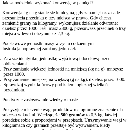
Jak samodzielnie wykonać konwersję w pamięci?
Konwersja kg na g stanie się intuicyjna, gdy zapamiętasz zasadę
przesunięcia przecinka o trzy miejsca w prawo. Gdy chcesz
zamienić gramy na kilogramy, wykonujesz działanie odwrotne:
dzielisz przez 1000. Jeśli masz 2300 g, przesuwasz przecinek o trzy
miejsca w lewo i otrzymujesz 2,3 kg.
Podstawowe jednostki masy w życiu codziennym
Instrukcja poprawnej zamiany jednostek
Zawsze identyfikuj jednostkę wyjściową i docelową przed
obliczeniami.
Przy zamianie większej jednostki na mniejszą (kg na g), mnożysz
przez 1000.
Przy zamianie mniejszej na większą (g na kg), dzielisz przez 1000.
Sprawdzaj wynik końcowy pod kątem logicznej wielkości
przedmiotu.
Praktyczne zastosowanie wiedzy o masie
Precyzyjne mierzenie wagi produktów ma ogromne znaczenie dla
sukcesu w kuchni. Wiedząc, że
500 gramów
to 0,5 kg, łatwiej
poradzisz sobie z proporcjami w przepisach. Utrzymywanie wagi w
kilogramach czy gramach przestaje być wyzwaniem, kiedy