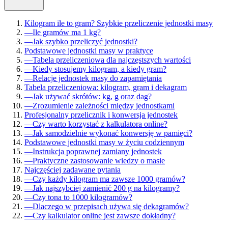
Kilogram ile to gram? Szybkie przeliczenie jednostki masy
—
Ile gramów ma 1 kg?
—
Jak szybko przeliczyć jednostki?
Podstawowe jednostki masy w praktyce
—
Tabela przeliczeniowa dla najczęstszych wartości
—
Kiedy stosujemy kilogram, a kiedy gram?
—
Relacje jednostek masy do zapamiętania
Tabela przeliczeniowa: kilogram, gram i dekagram
—
Jak używać skrótów: kg, g oraz dag?
—
Zrozumienie zależności między jednostkami
Profesjonalny przelicznik i konwersja jednostek
—
Czy warto korzystać z kalkulatora online?
—
Jak samodzielnie wykonać konwersję w pamięci?
Podstawowe jednostki masy w życiu codziennym
—
Instrukcja poprawnej zamiany jednostek
—
Praktyczne zastosowanie wiedzy o masie
Najczęściej zadawane pytania
—
Czy każdy kilogram ma zawsze 1000 gramów?
—
Jak najszybciej zamienić 200 g na kilogramy?
—
Czy tona to 1000 kilogramów?
—
Dlaczego w przepisach używa się dekagramów?
—
Czy kalkulator online jest zawsze dokładny?