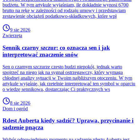
budżetu. W tym artykule wyjaśniam, ile dokładnie wynosi 6700
brutto na rękę w zależności od rodzaju umowy i przedstawiam
zestawienie obciążeń podatkowo-składkowych, które wpł
9 sie 2026
Zwierzęta
Sennik czarny szczur: co oznacza sen i jak
interpretować znaczenie snów
Sen o czarnym szczurze często budzi niepokój, jednak warto
spojrzeć na niego jak na sygnał ostrzegawczy, który wymaga
chłodnej analizy sytuacji w Twoim najbliższym otoczeniu. W tym
artykule wyjaśnię, jak rzetelnie interpretować ten symbol w oparciu
o wiedzę sennikową, dostarczając Ci praktycznych ws
8 sie 2026
Dom i ogród
Rdest Auberta kiedy sadzić? Uprawa, przycinanie i
sadzenie pnącza
Wybór odpowiedniego momentu na sadzenie rdestu Auberta jest