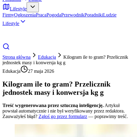
Lifestyle
Firmy
Ogłoszenia
Praca
Pogoda
Przewodnik
Poradniki
Ludzie
Lifestyle
Strona główna
Edukacja
Kilogram ile to gram? Przelicznik
jednostek masy i konwersja kg g
Edukacja
27 maja 2026
Kilogram ile to gram? Przelicznik
jednostek masy i konwersja kg g
Treść wygenerowana przez sztuczną inteligencję.
Artykuł
powstał automatycznie i nie był weryfikowany przez redaktora.
Zauważyłeś błąd?
Zgłoś go przez formularz
— poprawimy treść.