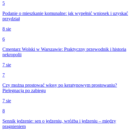
5
Podanie o mieszkanie komunalne: jak wypełnić wniosek i uzyskać
przydział
8 sie
6
Cmentarz Wolski w Warszawie: Praktyczny przewodnik i historia
nekropolii
7 sie
7
Czy można prostować włosy po keratynowym prostowaniu?
Pielęgnacja po zabiegu
7 sie
8
Sennik jedzenie: sen o jedzeniu, wróżba i jedzeniu – między
pragnieniem