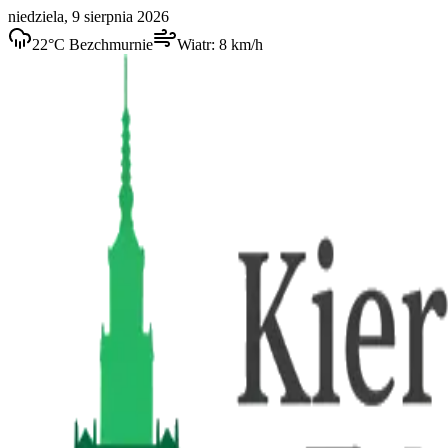
niedziela, 9 sierpnia 2026
22
°C
Bezchmurnie
Wiatr:
8
km/h