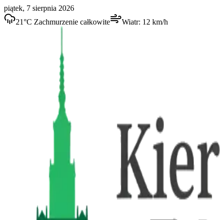
piątek, 7 sierpnia 2026
21
°C
Zachmurzenie całkowite
Wiatr:
12
km/h