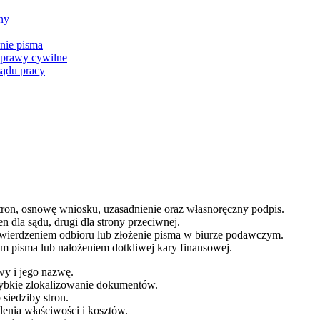
ny
nie pisma
sprawy cywilne
sądu pracy
stron, osnowę wniosku, uzasadnienie oraz własnoręczny podpis.
dla sądu, drugi dla strony przeciwnej.
otwierdzeniem odbioru lub złożenie pisma w biurze podawczym.
pisma lub nałożeniem dotkliwej kary finansowej.
wy i jego nazwę.
zybkie zlokalizowanie dokumentów.
siedziby stron.
enia właściwości i kosztów.