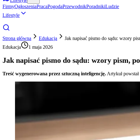
Lifestyle
Firmy
Ogłoszenia
Praca
Pogoda
Przewodnik
Poradniki
Ludzie
Lifestyle
Strona główna
Edukacja
Jak napisać pismo do sądu: wzory pis
Edukacja
1 maja 2026
Jak napisać pismo do sądu: wzory pism, po
Treść wygenerowana przez sztuczną inteligencję.
Artykuł powstał