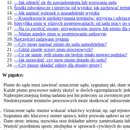
—
Jak odnieść się do zawiadomienia lub wezwania sądu
Środki odwoławcze i sprzeciw od wyroku: jak zachować termi
—
Jak napisać wniosek o uzasadnienie wyroku
—
Konsekwencje niedotrzymania terminów: grzywna i odrzuce
Specyfika pism w różnych postępowaniach: od sądu pracy po 
—
Na co zwrócić uwagę, przygotowując pozew lub pismo dla 
—
Ważne aspekty pism w postępowaniu sądowym
Najczęściej zadawane pytania
—
Czy mogę napisać pismo do sądu samodzielnie?
—
Gdzie znajdę wzory pism procesowych?
—
Co się stanie, jeśli pismo nie będzie miało mojego podpisu?
—
Jak sprawdzić, czy moje pismo dotarło do sądu?
—
Czy muszę składać odpisy dla drugiej strony?
W pigułce:
Pismo do sądu musi zawierać oznaczenie sądu, sygnaturę akt, dane 
Każde pismo procesowe należy złożyć w dwóch egzemplarzach: jeden 
Najbezpieczniejszą formą nadania jest list polecony za zwrotnym p
Niedotrzymanie terminów procesowych może skutkować odrzuceniem 
Oznaczenie sądu: musisz wskazać właściwy wydział, np. sąd rejono
Sygnatura akt: kluczowy numer sprawy, który pozwala sądowi na s
Dane stron: imiona, nazwiska oraz dokładne adresy zamieszkania lub 
Wartość przedmiotu sporu: niezbędna w sprawach cywilnych do ustal