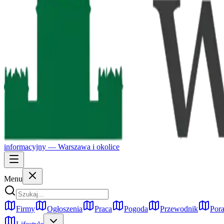
informacyjny —
Warszawa
i okolice
Menu
Firmy
Ogłoszenia
Praca
Pogoda
Przewodnik
Pora