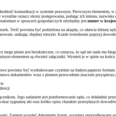
jednolitość komunikacji w systemie prawnym. Pierwszym elementem, w 
ie wyraźnie oznacz strony postępowania, podając ich imiona, nazwisk
 natomiast w sprawach gospodarczych niezbędny jest
numer w krajow
sek. Treść powinna być podzielona na akapity, co ułatwia lekturę sędz
klarownie, unikając zbędnej retoryki. Każde twierdzenie poprzyj dowod
niego pismo jest bezskuteczne, co oznacza, że sąd nie nada mu biegu.
ażnym elementem są również załączniki. Wymień je w spisie na końcu
we powinny być wydrukowane czytelnie na białym papierze formatu A4
zestawu dokumentów wraz z pismem przewodnim znacznie przyspiesza p
wie
dencji
cznikom. Jego zadaniem jest poinformowanie sądu, co dokładnie przes
każ sygnaturę akt oraz krótko opisz charakter przesyłanych dowodów.
nej. Zamiast wysyłać dokumenty luzem, wysyłasz uporządkowany pakie