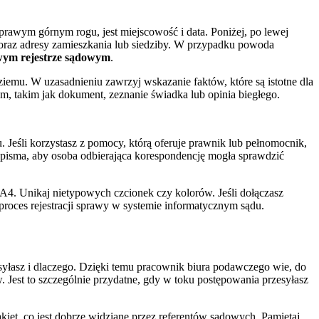
prawym górnym rogu, jest miejscowość i data. Poniżej, po lewej
a oraz adresy zamieszkania lub siedziby. W przypadku powoda
ym rejestrze sądowym
.
iemu. W uzasadnieniu zawrzyj wskazanie faktów, które są istotne dla
em, takim jak dokument, zeznanie świadka lub opinia biegłego.
 Jeśli korzystasz z pomocy, którą oferuje prawnik lub pełnomocnik,
 pisma, aby osoba odbierająca korespondencję mogła sprawdzić
. Unikaj nietypowych czcionek czy kolorów. Jeśli dołączasz
roces rejestracji sprawy w systemie informatycznym sądu.
yłasz i dlaczego. Dzięki temu pracownik biura podawczego wie, do
 Jest to szczególnie przydatne, gdy w toku postępowania przesyłasz
t, co jest dobrze widziane przez referentów sądowych. Pamiętaj,