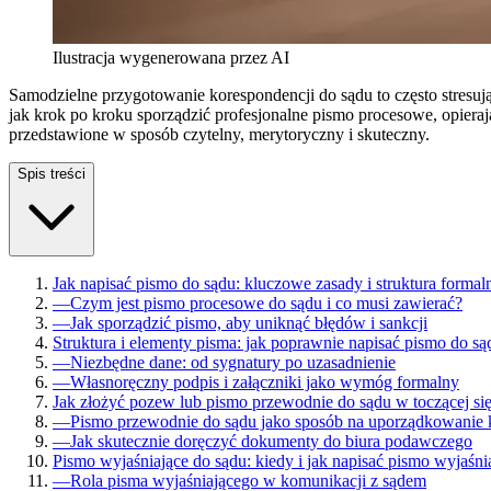
Ilustracja wygenerowana przez AI
Samodzielne przygotowanie korespondencji do sądu to często stres
jak krok po kroku sporządzić profesjonalne pismo procesowe, opier
przedstawione w sposób czytelny, merytoryczny i skuteczny.
Spis treści
Jak napisać pismo do sądu: kluczowe zasady i struktura formal
—
Czym jest pismo procesowe do sądu i co musi zawierać?
—
Jak sporządzić pismo, aby uniknąć błędów i sankcji
Struktura i elementy pisma: jak poprawnie napisać pismo do są
—
Niezbędne dane: od sygnatury po uzasadnienie
—
Własnoręczny podpis i załączniki jako wymóg formalny
Jak złożyć pozew lub pismo przewodnie do sądu w toczącej si
—
Pismo przewodnie do sądu jako sposób na uporządkowanie 
—
Jak skutecznie doręczyć dokumenty do biura podawczego
Pismo wyjaśniające do sądu: kiedy i jak napisać pismo wyjaśni
—
Rola pisma wyjaśniającego w komunikacji z sądem