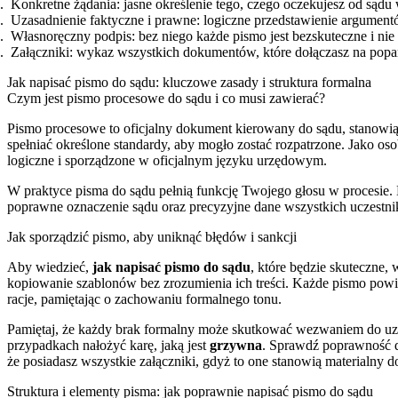
Konkretne żądania: jasne określenie tego, czego oczekujesz od sądu 
Uzasadnienie faktyczne i prawne: logiczne przedstawienie argumen
Własnoręczny podpis: bez niego każde pismo jest bezskuteczne i n
Załączniki: wykaz wszystkich dokumentów, które dołączasz na popa
Jak napisać pismo do sądu: kluczowe zasady i struktura formalna
Czym jest pismo procesowe do sądu i co musi zawierać?
Pismo procesowe to oficjalny dokument kierowany do sądu, stanow
spełniać określone standardy, aby mogło zostać rozpatrzone. Jako o
logiczne i sporządzone w oficjalnym języku urzędowym.
W praktyce pisma do sądu pełnią funkcję Twojego głosu w procesie.
poprawne oznaczenie sądu oraz precyzyjne dane wszystkich uczestnikó
Jak sporządzić pismo, aby uniknąć błędów i sankcji
Aby wiedzieć,
jak napisać pismo do sądu
, które będzie skuteczne
kopiowanie szablonów bez zrozumienia ich treści. Każde pismo powi
racje, pamiętając o zachowaniu formalnego tonu.
Pamiętaj, że każdy brak formalny może skutkować wezwaniem do uzup
przypadkach nałożyć karę, jaką jest
grzywna
. Sprawdź poprawność da
że posiadasz wszystkie załączniki, gdyż to one stanowią materialny 
Struktura i elementy pisma: jak poprawnie napisać pismo do sądu