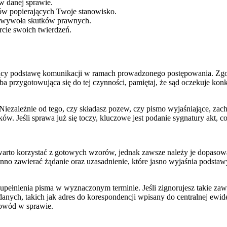
w danej sprawie.
tów popierających Twoje stanowisko.
ie wywoła skutków prawnych.
rcie swoich twierdzeń.
iący podstawę komunikacji w ramach prowadzonego postępowania. Zg
soba przygotowująca się do tej czynności, pamiętaj, że sąd oczekuje 
 Niezależnie od tego, czy składasz pozew, czy pismo wyjaśniające, z
w. Jeśli sprawa już się toczy, kluczowe jest podanie sygnatury akt, c
, warto korzystać z gotowych wzorów, jednak zawsze należy je dopas
nno zawierać żądanie oraz uzasadnienie, które jasno wyjaśnia podsta
ełnienia pisma w wyznaczonym terminie. Jeśli zignorujesz takie zaw
nych, takich jak adres do korespondencji wpisany do centralnej ewiden
dowód w sprawie.