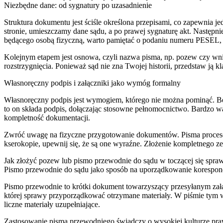
Niezbędne dane: od sygnatury po uzasadnienie
Struktura dokumentu jest ściśle określona przepisami, co zapewnia 
stronie, umieszczamy dane sądu, a po prawej sygnaturę akt. Następn
będącego osobą fizyczną, warto pamiętać o podaniu numeru PESEL,
Kolejnym etapem jest osnowa, czyli nazwa pisma, np. pozew czy wnio
rozstrzygnięcia. Ponieważ sąd nie zna Twojej historii, przedstaw ją 
Własnoręczny podpis i załączniki jako wymóg formalny
Własnoręczny podpis jest wymogiem, którego nie można pominąć. Bez 
to on składa podpis, dołączając stosowne pełnomocnictwo. Bardzo w
kompletność dokumentacji.
Zwróć uwagę na fizyczne przygotowanie dokumentów. Pisma proceso
kserokopie, upewnij się, że są one wyraźne. Złożenie kompletnego 
Jak złożyć pozew lub pismo przewodnie do sądu w toczącej się spra
Pismo przewodnie do sądu jako sposób na uporządkowanie korespon
Pismo przewodnie to krótki dokument towarzyszący przesyłanym załą
której sprawy przyporządkować otrzymane materiały. W piśmie tym ws
liczne materiały uzupełniające.
Zastosowanie pisma przewodniego świadczy o wysokiej kulturze praw