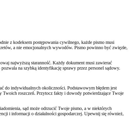
odnie z kodeksem postępowania cywilnego, każde pismo musi
konkretów, a nie emocjonalnych wywodów. Pismo powinno być zwięzłe,
achowaj najwyższą staranność. Każdy dokument musi zawierać
o pozwala na szybką identyfikację sprawy przez personel sądowy.
ować do indywidualnych okoliczności. Podstawowym błędem jest
wy Twoich roszczeń. Przytocz fakty i dowody potwierdzające Twoje
iadomienia, sąd może odrzucić Twoje pismo, a w niektórych
cji i informacji o działalności gospodarczej. Upewnij się również,