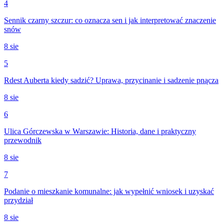
4
Sennik czarny szczur: co oznacza sen i jak interpretować znaczenie
snów
8 sie
5
Rdest Auberta kiedy sadzić? Uprawa, przycinanie i sadzenie pnącza
8 sie
6
Ulica Górczewska w Warszawie: Historia, dane i praktyczny
przewodnik
8 sie
7
Podanie o mieszkanie komunalne: jak wypełnić wniosek i uzyskać
przydział
8 sie