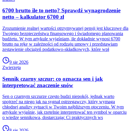
6700 brutto ile to netto? Sprawdź wynagrodzenie
netto – kalkulator 6700 zł
Zrozumienie realnej wartości otrzymywanej pensji jest kluczowe dla
Twojego bezpieczeństwa finansowego i świadomego planowania
budżetu. W tym artykule wyjaśniam, ile dokładnie wynosi 6700
brutto na rękę w zależności od rodzaju umowy i przedstawiam
zestawienie obciążeń podatkowo-składkowych, które wpł
9 sie 2026
Zwierzęta
Sennik czarny szczur: co oznacza sen i jak
interpretować znaczenie snów
Sen o czarnym szczurze często budzi niepokój, jednak warto
spojrzeć na niego jak na sygnał ostrzegawczy, który wymaga
chłodnej analizy sytuacji w Twoim najbliższym otoczeniu. W tym
artykule wyjaśnię, jak rzetelnie interpretować ten symbol w oparciu
o wiedzę sennikową, dostarczając Ci praktycznych ws
8 sie 2026