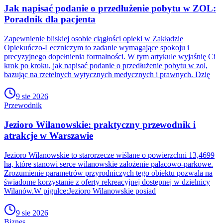
Jak napisać podanie o przedłużenie pobytu w ZOL:
Poradnik dla pacjenta
Zapewnienie bliskiej osobie ciągłości opieki w Zakładzie
Opiekuńczo-Leczniczym to zadanie wymagające spokoju i
precyzyjnego dopełnienia formalności. W tym artykule wyjaśnię Ci
krok po kroku, jak napisać podanie o przedłużenie pobytu w zol,
bazując na rzetelnych wytycznych medycznych i prawnych. Dzię
9 sie 2026
Przewodnik
Jezioro Wilanowskie: praktyczny przewodnik i
atrakcje w Warszawie
Jezioro Wilanowskie to starorzecze wiślane o powierzchni 13,4699
ha, które stanowi serce wilanowskie założenie pałacowo-parkowe.
Zrozumienie parametrów przyrodniczych tego obiektu pozwala na
świadome korzystanie z oferty rekreacyjnej dostępnej w dzielnicy
Wilanów.W pigułce:Jezioro Wilanowskie posiad
9 sie 2026
Biznes