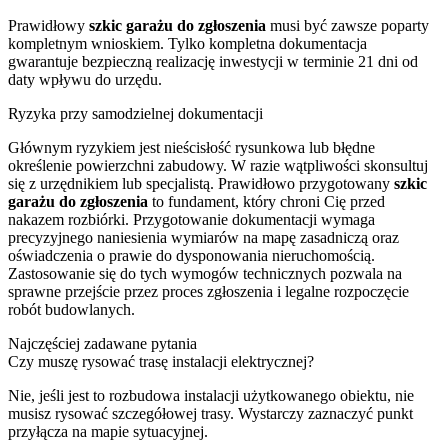
Prawidłowy
szkic garażu do zgłoszenia
musi być zawsze poparty
kompletnym wnioskiem. Tylko kompletna dokumentacja
gwarantuje bezpieczną realizację inwestycji w terminie 21 dni od
daty wpływu do urzędu.
Ryzyka przy samodzielnej dokumentacji
Głównym ryzykiem jest nieścisłość rysunkowa lub błędne
określenie powierzchni zabudowy. W razie wątpliwości skonsultuj
się z urzędnikiem lub specjalistą. Prawidłowo przygotowany
szkic
garażu do zgłoszenia
to fundament, który chroni Cię przed
nakazem rozbiórki. Przygotowanie dokumentacji wymaga
precyzyjnego naniesienia wymiarów na mapę zasadniczą oraz
oświadczenia o prawie do dysponowania nieruchomością.
Zastosowanie się do tych wymogów technicznych pozwala na
sprawne przejście przez proces zgłoszenia i legalne rozpoczęcie
robót budowlanych.
Najczęściej zadawane pytania
Czy muszę rysować trasę instalacji elektrycznej?
Nie, jeśli jest to rozbudowa instalacji użytkowanego obiektu, nie
musisz rysować szczegółowej trasy. Wystarczy zaznaczyć punkt
przyłącza na mapie sytuacyjnej.