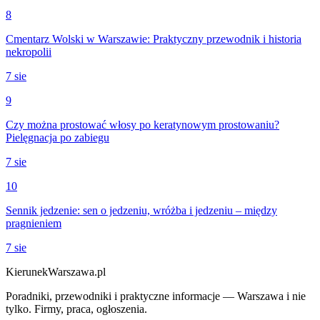
8
Cmentarz Wolski w Warszawie: Praktyczny przewodnik i historia
nekropolii
7 sie
9
Czy można prostować włosy po keratynowym prostowaniu?
Pielęgnacja po zabiegu
7 sie
10
Sennik jedzenie: sen o jedzeniu, wróżba i jedzeniu – między
pragnieniem
7 sie
KierunekWarszawa.pl
Poradniki, przewodniki i praktyczne informacje — Warszawa i nie
tylko. Firmy, praca, ogłoszenia.