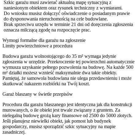
Szkic garażu musi zawierać aktualną mapę sytuacyjną z
naniesionym obiektem oraz rysunek techniczny z wymiarami.
Do wniosku musisz dołączyć oświadczenie o posiadanym prawie
do dysponowania nieruchomością na cele budowlane.
Brak sprzeciwu urzędu w terminie 21 dni od doręczenia zgłoszenia
oznacza milczącą zgodę na rozpoczęcie prac.
Wymogi formalne dla garażu na zgłoszenie
Limity powierzchniowe a procedura
Budowa garażu wolnostojącego do 35 m² wymaga jedynie
zgłoszenia w urzędzie. Przekroczenie tej powierzchni automatycznie
wymusza uzyskanie pełnego pozwolenia na budowę. Na każde 500
m² działki możesz wznieść maksymalnie dwa takie obiekty.
Pamiętaj, że samowola budowlana nie ulega przedawnieniu i może
skutkować nakazem rozbiórki na Twój koszt.
Garaż blaszany w świetle przepisów
Procedura dla garażu blaszanego jest identyczna jak dla konstrukcji
murowanych, o ile obiekt jest trwale związany z gruntem. Za
nielegalną budowę grożą kary finansowe od 2500 do 5000 złotych.
Jeśli planujesz niewielki obiekt, jak pomost lub budynek
gospodarczy, musisz sporządzić szkic sytuacyjny na mapie
zasadniczej.