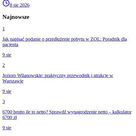
8 sie 2026
Najnowsze
1
Jak napisać podanie o przedłużenie pobytu w ZOL: Poradnik dla
pacjenta
9 sie
2
Jezioro Wilanowskie: praktyczny przewodnik i atrakcje w
Warszawie
9 sie
3
6700 brutto ile to netto? Sprawdź wynagrodzenie netto – kalkulator
6700 zł
9 sie