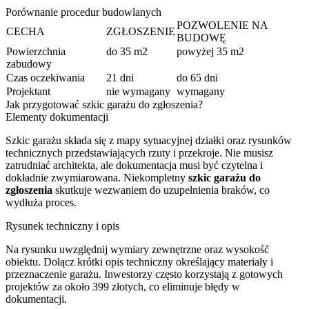
Porównanie procedur budowlanych
POZWOLENIE NA
CECHA
ZGŁOSZENIE
BUDOWĘ
Powierzchnia
do 35 m2
powyżej 35 m2
zabudowy
Czas oczekiwania
21 dni
do 65 dni
Projektant
nie wymagany
wymagany
Jak przygotować szkic garażu do zgłoszenia?
Elementy dokumentacji
Szkic garażu składa się z mapy sytuacyjnej działki oraz rysunków
technicznych przedstawiających rzuty i przekroje. Nie musisz
zatrudniać architekta, ale dokumentacja musi być czytelna i
dokładnie zwymiarowana. Niekompletny
szkic garażu do
zgłoszenia
skutkuje wezwaniem do uzupełnienia braków, co
wydłuża proces.
Rysunek techniczny i opis
Na rysunku uwzględnij wymiary zewnętrzne oraz wysokość
obiektu. Dołącz krótki opis techniczny określający materiały i
przeznaczenie garażu. Inwestorzy często korzystają z gotowych
projektów za około 399 złotych, co eliminuje błędy w
dokumentacji.