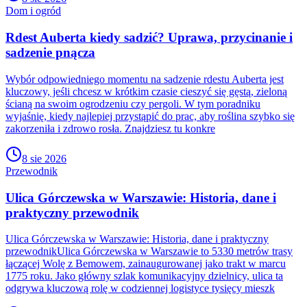
Dom i ogród
Rdest Auberta kiedy sadzić? Uprawa, przycinanie i
sadzenie pnącza
Wybór odpowiedniego momentu na sadzenie rdestu Auberta jest
kluczowy, jeśli chcesz w krótkim czasie cieszyć się gęstą, zieloną
ścianą na swoim ogrodzeniu czy pergoli. W tym poradniku
wyjaśnię, kiedy najlepiej przystąpić do prac, aby roślina szybko się
zakorzeniła i zdrowo rosła. Znajdziesz tu konkre
8 sie 2026
Przewodnik
Ulica Górczewska w Warszawie: Historia, dane i
praktyczny przewodnik
Ulica Górczewska w Warszawie: Historia, dane i praktyczny
przewodnikUlica Górczewska w Warszawie to 5330 metrów trasy
łączącej Wolę z Bemowem, zainaugurowanej jako trakt w marcu
1775 roku. Jako główny szlak komunikacyjny dzielnicy, ulica ta
odgrywa kluczową rolę w codziennej logistyce tysięcy mieszk