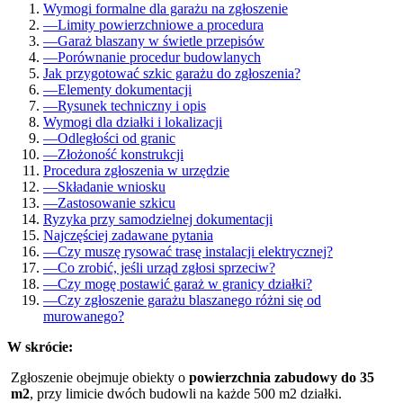
Wymogi formalne dla garażu na zgłoszenie
—
Limity powierzchniowe a procedura
—
Garaż blaszany w świetle przepisów
—
Porównanie procedur budowlanych
Jak przygotować szkic garażu do zgłoszenia?
—
Elementy dokumentacji
—
Rysunek techniczny i opis
Wymogi dla działki i lokalizacji
—
Odległości od granic
—
Złożoność konstrukcji
Procedura zgłoszenia w urzędzie
—
Składanie wniosku
—
Zastosowanie szkicu
Ryzyka przy samodzielnej dokumentacji
Najczęściej zadawane pytania
—
Czy muszę rysować trasę instalacji elektrycznej?
—
Co zrobić, jeśli urząd zgłosi sprzeciw?
—
Czy mogę postawić garaż w granicy działki?
—
Czy zgłoszenie garażu blaszanego różni się od
murowanego?
W skrócie:
Zgłoszenie obejmuje obiekty o
powierzchnia zabudowy do 35
m2
, przy limicie dwóch budowli na każde 500 m2 działki.