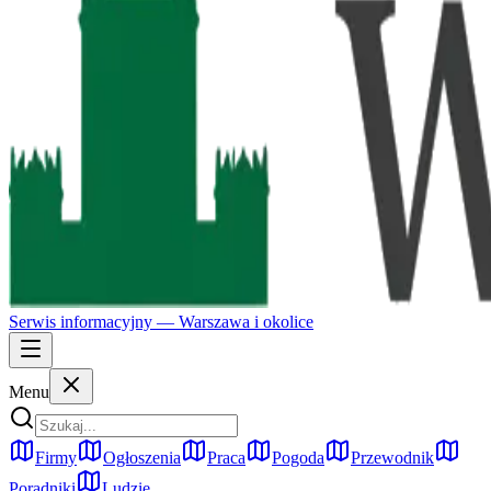
Serwis informacyjny —
Warszawa
i okolice
Menu
Firmy
Ogłoszenia
Praca
Pogoda
Przewodnik
Poradniki
Ludzie