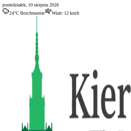
poniedziałek, 10 sierpnia 2026
24
°C
Bezchmurnie
Wiatr:
12
km/h