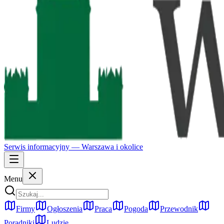
Serwis informacyjny —
Warszawa
i okolice
Menu
Firmy
Ogłoszenia
Praca
Pogoda
Przewodnik
Poradniki
Ludzie