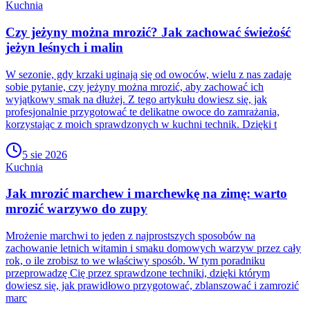
Kuchnia
Czy jeżyny można mrozić? Jak zachować świeżość
jeżyn leśnych i malin
W sezonie, gdy krzaki uginają się od owoców, wielu z nas zadaje
sobie pytanie, czy jeżyny można mrozić, aby zachować ich
wyjątkowy smak na dłużej. Z tego artykułu dowiesz się, jak
profesjonalnie przygotować te delikatne owoce do zamrażania,
korzystając z moich sprawdzonych w kuchni technik. Dzięki t
5 sie 2026
Kuchnia
Jak mrozić marchew i marchewkę na zimę: warto
mrozić warzywo do zupy
Mrożenie marchwi to jeden z najprostszych sposobów na
zachowanie letnich witamin i smaku domowych warzyw przez cały
rok, o ile zrobisz to we właściwy sposób. W tym poradniku
przeprowadzę Cię przez sprawdzone techniki, dzięki którym
dowiesz się, jak prawidłowo przygotować, zblanszować i zamrozić
marc