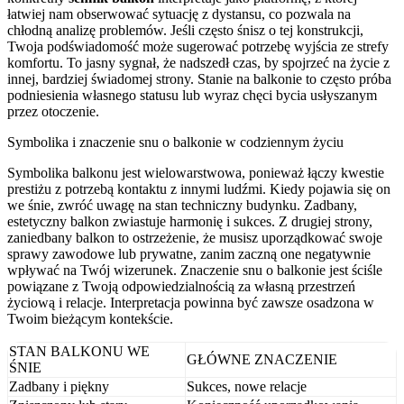
łatwiej nam obserwować sytuację z dystansu, co pozwala na
chłodną analizę problemów. Jeśli często śnisz o tej konstrukcji,
Twoja podświadomość może sugerować potrzebę wyjścia ze strefy
komfortu. To jasny sygnał, że nadszedł czas, by spojrzeć na życie z
innej, bardziej świadomej strony. Stanie na balkonie to często próba
podniesienia własnego statusu lub wyraz chęci bycia usłyszanym
przez otoczenie.
Symbolika i znaczenie snu o balkonie w codziennym życiu
Symbolika balkonu jest wielowarstwowa, ponieważ łączy kwestie
prestiżu z potrzebą kontaktu z innymi ludźmi. Kiedy pojawia się on
we śnie, zwróć uwagę na stan techniczny budynku. Zadbany,
estetyczny balkon zwiastuje harmonię i sukces. Z drugiej strony,
zaniedbany balkon to ostrzeżenie, że musisz uporządkować swoje
sprawy zawodowe lub prywatne, zanim zaczną one negatywnie
wpływać na Twój wizerunek. Znaczenie snu o balkonie jest ściśle
powiązane z Twoją odpowiedzialnością za własną przestrzeń
życiową i relacje. Interpretacja powinna być zawsze osadzona w
Twoim bieżącym kontekście.
STAN BALKONU WE
GŁÓWNE ZNACZENIE
ŚNIE
Zadbany i piękny
Sukces, nowe relacje