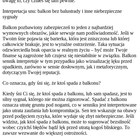
uwagę to, czy czułeś się tam pewnie.
Interpretacja snu: balkon bez balustrady i inne niebezpieczne
sygnały
Balkon pozbawiony zabezpieczeń to jeden z najbardziej
wymownych obrazów, jakie serwuje nam podświadomość. Jeśli w
Twoim śnie pojawia się barierka, która jest zniszczona lub której
całkowicie brakuje, jest to wyraźne ostrzeżenie. Taka sytuacja
odzwierciedla brak oparcia w realnym życiu – być może Twoje
finanse są zagrożone lub czujesz się niestabilnie w związku. Balkon
sennik interpretuje w tym przypadku jako wizualizację lęku przed
upadkiem, zarówno w sensie dosłownym, jak i metaforycznym,
dotyczącym Twojej reputacji.
Co oznacza, gdy śni się, że ktoś spada z balkonu?
Kiedy śni Ci się, że ktoś spada z balkonu, lub sam spadasz, jest to
silny sygnał, którego nie można zignorować. Spadać z balkonu
oznacza utratę gruntu pod nogami, co w senniku jest interpretowane
jako utrata zaufania lub kompromitacja. Sen ten wskazuje na obawy
przed podjęciem ryzyka, które wydaje się zbyt niebezpieczne. Jeśli
widzisz, jak ktoś spada z balkonu, może to sugerować bezsilność
wobec czyichś błędów bądź lęk przed utratą kogoś bliskiego. To
zawsze wezwanie do większej ostrożności.