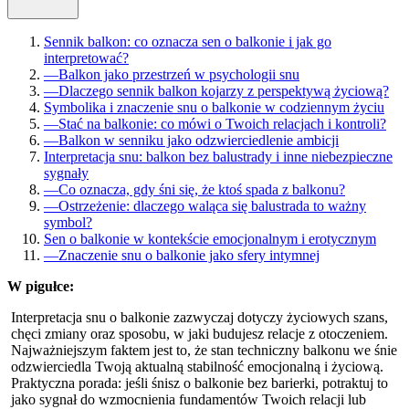
Sennik balkon: co oznacza sen o balkonie i jak go
interpretować?
—
Balkon jako przestrzeń w psychologii snu
—
Dlaczego sennik balkon kojarzy z perspektywą życiową?
Symbolika i znaczenie snu o balkonie w codziennym życiu
—
Stać na balkonie: co mówi o Twoich relacjach i kontroli?
—
Balkon w senniku jako odzwierciedlenie ambicji
Interpretacja snu: balkon bez balustrady i inne niebezpieczne
sygnały
—
Co oznacza, gdy śni się, że ktoś spada z balkonu?
—
Ostrzeżenie: dlaczego waląca się balustrada to ważny
symbol?
Sen o balkonie w kontekście emocjonalnym i erotycznym
—
Znaczenie snu o balkonie jako sfery intymnej
W pigułce:
Interpretacja snu o balkonie zazwyczaj dotyczy życiowych szans,
chęci zmiany oraz sposobu, w jaki budujesz relacje z otoczeniem.
Najważniejszym faktem jest to, że stan techniczny balkonu we śnie
odzwierciedla Twoją aktualną stabilność emocjonalną i życiową.
Praktyczna porada: jeśli śnisz o balkonie bez barierki, potraktuj to
jako sygnał do wzmocnienia fundamentów Twoich relacji lub