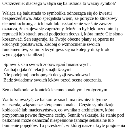
Ostrzeżenie: dlaczego waląca się balustrada to ważny symbol?
Waląca się balustrada to symbolika odnosząca się do kwestii
bezpieczeństwa. Jako specjalista wiem, że poręcze to kluczowy
element ochrony, a ich brak lub uszkodzenie we śnie zawsze
oznacza, że czujesz się zagrożony. Może to być lęk przed utratą
reputacji lub strach przed podjęciem decyzji, która może Cię słono
kosztować. Sen sugeruje, że Twoje obecne plany są oparte na
kruchych podstawach. Zadbaj o wzmocnienie swoich
fundamentów, zanim zdecydujesz się na kolejny duży krok
wymagający stabilizacji.
Sprawdź stan swoich zobowiązań finansowych.
Zadbaj o jakość relacji z najbliższymi.
Nie podejmuj pochopnych decyzji zawodowych.
Bądź świadomy swoich lęków przed oceną otoczenia.
Sen o balkonie w kontekście emocjonalnym i erotycznym
Warto zauważyć, że balkon w snach ma również intymne
znaczenia, wiązane ze sferą emocjonalną. Często symbolizuje
kobiecość lub macierzyństwo, co wynika z architektury, która
przypomina pewne fizyczne cechy. Sennik wskazuje, że stanie pod
balkonem może oznaczać niespełnione fantazje seksualne lub
tłumienie popędów. To przestrzeń, w której nasze ukryte pragnienia