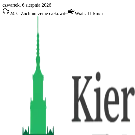
czwartek, 6 sierpnia 2026
24
°C
Zachmurzenie całkowite
Wiatr:
11
km/h