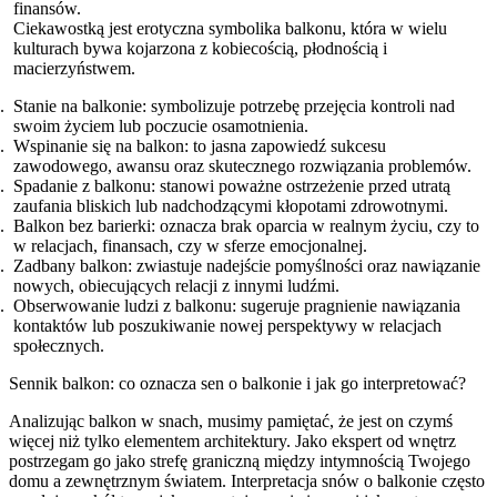
finansów.
Ciekawostką jest erotyczna symbolika balkonu, która w wielu
kulturach bywa kojarzona z kobiecością, płodnością i
macierzyństwem.
Stanie na balkonie: symbolizuje potrzebę przejęcia kontroli nad
swoim życiem lub poczucie osamotnienia.
Wspinanie się na balkon: to jasna zapowiedź sukcesu
zawodowego, awansu oraz skutecznego rozwiązania problemów.
Spadanie z balkonu: stanowi poważne ostrzeżenie przed utratą
zaufania bliskich lub nadchodzącymi kłopotami zdrowotnymi.
Balkon bez barierki: oznacza brak oparcia w realnym życiu, czy to
w relacjach, finansach, czy w sferze emocjonalnej.
Zadbany balkon: zwiastuje nadejście pomyślności oraz nawiązanie
nowych, obiecujących relacji z innymi ludźmi.
Obserwowanie ludzi z balkonu: sugeruje pragnienie nawiązania
kontaktów lub poszukiwanie nowej perspektywy w relacjach
społecznych.
Sennik balkon: co oznacza sen o balkonie i jak go interpretować?
Analizując balkon w snach, musimy pamiętać, że jest on czymś
więcej niż tylko elementem architektury. Jako ekspert od wnętrz
postrzegam go jako strefę graniczną między intymnością Twojego
domu a zewnętrznym światem. Interpretacja snów o balkonie często