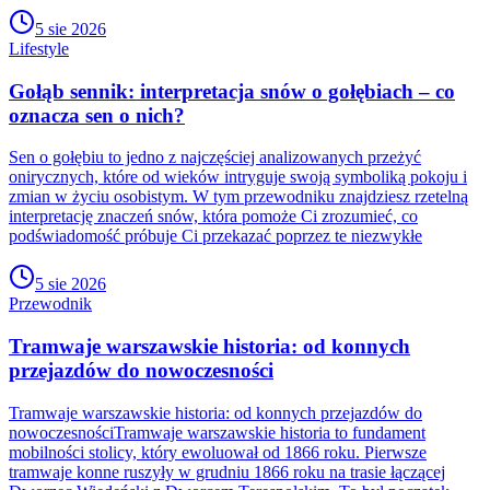
5 sie 2026
Lifestyle
Gołąb sennik: interpretacja snów o gołębiach – co
oznacza sen o nich?
Sen o gołębiu to jedno z najczęściej analizowanych przeżyć
onirycznych, które od wieków intryguje swoją symboliką pokoju i
zmian w życiu osobistym. W tym przewodniku znajdziesz rzetelną
interpretację znaczeń snów, która pomoże Ci zrozumieć, co
podświadomość próbuje Ci przekazać poprzez te niezwykłe
5 sie 2026
Przewodnik
Tramwaje warszawskie historia: od konnych
przejazdów do nowoczesności
Tramwaje warszawskie historia: od konnych przejazdów do
nowoczesnościTramwaje warszawskie historia to fundament
mobilności stolicy, który ewoluował od 1866 roku. Pierwsze
tramwaje konne ruszyły w grudniu 1866 roku na trasie łączącej