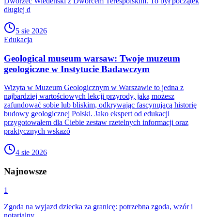
Dworzec Wiedeński z Dworcem Terespolskim. To był początek
długiej d
5 sie 2026
Edukacja
Geological museum warsaw: Twoje muzeum
geologiczne w Instytucie Badawczym
Wizyta w Muzeum Geologicznym w Warszawie to jedna z
najbardziej wartościowych lekcji przyrody, jaką możesz
zafundować sobie lub bliskim, odkrywając fascynującą historię
budowy geologicznej Polski. Jako ekspert od edukacji
przygotowałem dla Ciebie zestaw rzetelnych informacji oraz
praktycznych wskazó
4 sie 2026
Najnowsze
1
Zgoda na wyjazd dziecka za granicę: potrzebna zgoda, wzór i
notarialny