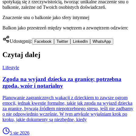
spotykają się z rzeczywistością, tworząc unikalne znaczenie snu o
balkonie, zależne od Twoich osobistych doświadczeń.
Znaczenie snu o balkonie jako sfery intymnej
Balkon jako przestrzeń między wnętrzem a zewnętrzem odzwierc
Udostępnij:
Facebook
Twitter
LinkedIn
WhatsApp
Czytaj dalej
Lifestyle
Zgoda na wyjazd dziecka za granicę: potrzebna
zgoda, wzór i notarialny
Planowanie zagranicznych wakacji z dzieckiem to zawsze ogrom
emocji, jednak kwestie formalne, takie jak zgoda na wyjazd dziecka
za granicę, bywają źródłem niepotrzebnego stresu, jeśli nie zadbamy
o nie odpowiednio wcześnie. W tym artykule wyjaśniam krok po
kroku, jakie dokumenty są niezbędne, kiedy
5 sie 2026