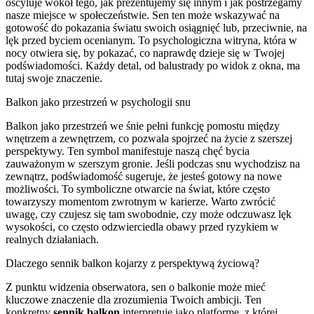
oscyluje wokół tego, jak prezentujemy się innym i jak postrzegamy
nasze miejsce w społeczeństwie. Sen ten może wskazywać na
gotowość do pokazania światu swoich osiągnięć lub, przeciwnie, na
lęk przed byciem ocenianym. To psychologiczna witryna, która w
nocy otwiera się, by pokazać, co naprawdę dzieje się w Twojej
podświadomości. Każdy detal, od balustrady po widok z okna, ma
tutaj swoje znaczenie.
Balkon jako przestrzeń w psychologii snu
Balkon jako przestrzeń we śnie pełni funkcję pomostu między
wnętrzem a zewnętrzem, co pozwala spojrzeć na życie z szerszej
perspektywy. Ten symbol manifestuje naszą chęć bycia
zauważonym w szerszym gronie. Jeśli podczas snu wychodzisz na
zewnątrz, podświadomość sugeruje, że jesteś gotowy na nowe
możliwości. To symboliczne otwarcie na świat, które często
towarzyszy momentom zwrotnym w karierze. Warto zwrócić
uwagę, czy czujesz się tam swobodnie, czy może odczuwasz lęk
wysokości, co często odzwierciedla obawy przed ryzykiem w
realnych działaniach.
Dlaczego sennik balkon kojarzy z perspektywą życiową?
Z punktu widzenia obserwatora, sen o balkonie może mieć
kluczowe znaczenie dla zrozumienia Twoich ambicji. Ten
konkretny
sennik balkon
interpretuje jako platformę, z której