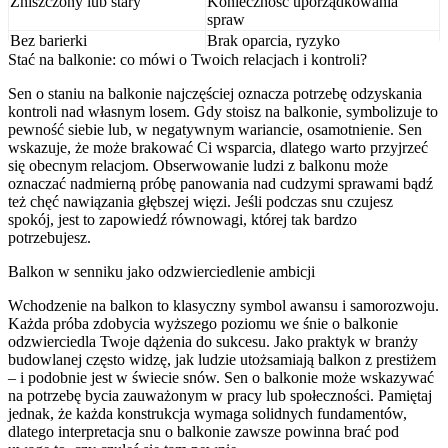
Zniszczony lub stary
Konieczność uporządkowania
spraw
Bez barierki
Brak oparcia, ryzyko
Stać na balkonie: co mówi o Twoich relacjach i kontroli?
Sen o staniu na balkonie najczęściej oznacza potrzebę odzyskania
kontroli nad własnym losem. Gdy stoisz na balkonie, symbolizuje to
pewność siebie lub, w negatywnym wariancie, osamotnienie. Sen
wskazuje, że może brakować Ci wsparcia, dlatego warto przyjrzeć
się obecnym relacjom. Obserwowanie ludzi z balkonu może
oznaczać nadmierną próbę panowania nad cudzymi sprawami bądź
też chęć nawiązania głębszej więzi. Jeśli podczas snu czujesz
spokój, jest to zapowiedź równowagi, której tak bardzo
potrzebujesz.
Balkon w senniku jako odzwierciedlenie ambicji
Wchodzenie na balkon to klasyczny symbol awansu i samorozwoju.
Każda próba zdobycia wyższego poziomu we śnie o balkonie
odzwierciedla Twoje dążenia do sukcesu. Jako praktyk w branży
budowlanej często widzę, jak ludzie utożsamiają balkon z prestiżem
– i podobnie jest w świecie snów. Sen o balkonie może wskazywać
na potrzebę bycia zauważonym w pracy lub społeczności. Pamiętaj
jednak, że każda konstrukcja wymaga solidnych fundamentów,
dlatego interpretacja snu o balkonie zawsze powinna brać pod