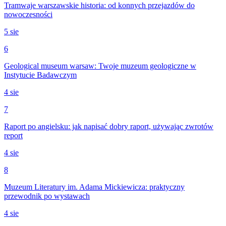
Tramwaje warszawskie historia: od konnych przejazdów do
nowoczesności
5 sie
6
Geological museum warsaw: Twoje muzeum geologiczne w
Instytucie Badawczym
4 sie
7
Raport po angielsku: jak napisać dobry raport, używając zwrotów
report
4 sie
8
Muzeum Literatury im. Adama Mickiewicza: praktyczny
przewodnik po wystawach
4 sie