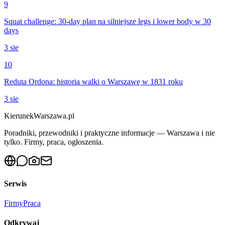
9
Squat challenge: 30-day plan na silniejsze legs i lower body w 30
days
3 sie
10
Reduta Ordona: historia walki o Warszawę w 1831 roku
3 sie
KierunekWarszawa.pl
Poradniki, przewodniki i praktyczne informacje — Warszawa i nie
tylko. Firmy, praca, ogłoszenia.
Serwis
Firmy
Praca
Odkrywaj