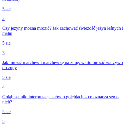
5 sie
2
Czy jeżyny można mrozić? Jak zachować świeżość jeżyn leśnych i
malin
5 sie
3
Jak mrozić marchew i marchewkę na zimę: warto mrozić warzywo
do zupy
5 sie
4
Gołąb sennik: interpretacja snów o gołębiach – co oznacza sen o
nich?
5 sie
5