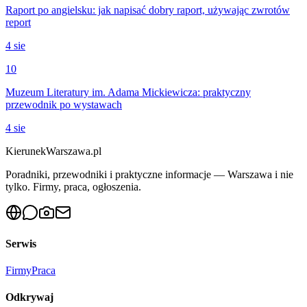
Raport po angielsku: jak napisać dobry raport, używając zwrotów
report
4 sie
10
Muzeum Literatury im. Adama Mickiewicza: praktyczny
przewodnik po wystawach
4 sie
KierunekWarszawa.pl
Poradniki, przewodniki i praktyczne informacje — Warszawa i nie
tylko. Firmy, praca, ogłoszenia.
Serwis
Firmy
Praca
Odkrywaj