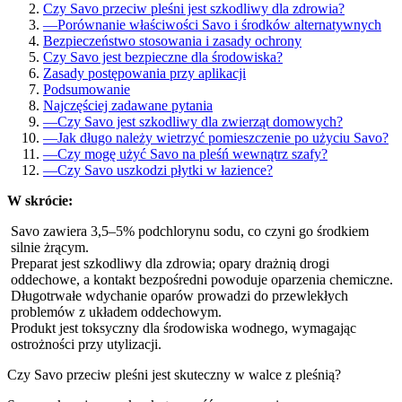
Czy Savo przeciw pleśni jest szkodliwy dla zdrowia?
—
Porównanie właściwości Savo i środków alternatywnych
Bezpieczeństwo stosowania i zasady ochrony
Czy Savo jest bezpieczne dla środowiska?
Zasady postępowania przy aplikacji
Podsumowanie
Najczęściej zadawane pytania
—
Czy Savo jest szkodliwy dla zwierząt domowych?
—
Jak długo należy wietrzyć pomieszczenie po użyciu Savo?
—
Czy mogę użyć Savo na pleśń wewnątrz szafy?
—
Czy Savo uszkodzi płytki w łazience?
W skrócie:
Savo zawiera 3,5–5% podchlorynu sodu, co czyni go środkiem
silnie żrącym.
Preparat jest szkodliwy dla zdrowia; opary drażnią drogi
oddechowe, a kontakt bezpośredni powoduje oparzenia chemiczne.
Długotrwałe wdychanie oparów prowadzi do przewlekłych
problemów z układem oddechowym.
Produkt jest toksyczny dla środowiska wodnego, wymagając
ostrożności przy utylizacji.
Czy Savo przeciw pleśni jest skuteczny w walce z pleśnią?