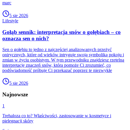
marc
5 sie 2026
Lifestyle
Gołąb sennik: interpretacja snów o gołębiach – co
oznacza sen o nich?
Sen o gołębiu to jedno z najczęściej analizowanych przeżyć
onirycznych, które od wieków intryguje swoją symboliką pokoju i
zmian w życiu osobistym. W tym przewodniku znajdziesz rzetelną
interpretację znaczeń snów, która pomoże Ci zrozumieć, co
podświadomość próbuje Ci przekazać poprzez te niezwykłe
5 sie 2026
Najnowsze
1
Trehaloza co to? Właściwości, zastosowanie w kosmetyce i
pielęgnacji skóry