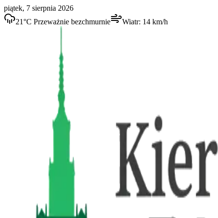
piątek, 7 sierpnia 2026
21
°C
Przeważnie bezchmurnie
Wiatr:
14
km/h