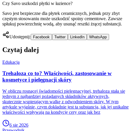
Czy Savo uszkodzi płytki w łazience?
Savo jest bezpieczne dla płytek ceramicznych, jednak przy zbyt
częstym stosowaniu może uszkodzić spoiny cementowe. Zawsze
spłukuj powierzchnię wodą, aby usunąć resztki żrącej substancji.
Udostępnij:
Facebook
Twitter
LinkedIn
WhatsApp
Czytaj dalej
Edukacja
Trehaloza co to? Właściwości, zastosowanie w
kosmetyce i pielęgnacji skóry
W obliczu rosnącej świadomości pielęgnacyjnej, trehaloza stała się
jednym z najbardziej pożądanych składników aktywnych,
skutecznie wspierającym walkę z odwodnieniem skóry. W tym
artykule wyjaśnię, czym dokładnie jest ta substancja, jak jej unikalne
właściwości wpływają na kondycję cery oraz jak bez
6 sie 2026
Przewodnik