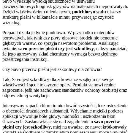
Savo wykazuje wysoką skuteczność w usuwaniu
powierzchniowych ognisk grzybów na materiałach nieporowatych.
Dzięki właściwościom utleniającym,
podchloryn sodu
niszczy
strukturę pleśni w kilkanaście minut, przywracając czystość
wizualną.
Preparat działa jedynie punktowo. W przypadku materiałów
porowatych, jak tynk czy płyty gipsowe, środek nie penetruje
głębszych warstw, co sprzyja nawrotom problemu. Analizując
pytanie:
savo przeciw pleśni czy jest szkodliwy
, należy pamiętać,
że jego agresywny skład chemiczny wymaga bezwzględnego
przestrzegania instrukcji.
Czy Savo przeciw pleśni jest szkodliwy dla zdrowia?
Tak, Savo jest szkodliwy dla zdrowia ze względu na swoje
właściwości żrące i toksyczne opary. Produkt stanowi realne
zagrożenie, jeśli nie zachowasz standardów ochrony osobistej oraz
odpowiedniej wentylacji.
Intensywny zapach chloru to nie dowód czystości, lecz ostrzeżenie
o obecności drażniących substancji. Wdychanie mgiełki podczas
aplikacji wywołuje bóle głowy, nudności i uszkodzenia błon
śluzowych. Zastanawiając się nad zagadnieniem
savo przeciw
pleśni czy jest szkodliwy
, miej na uwadze, że nawet krótkotrwały
kontakt ze środkiem w zamkniętym pomieszczeniu może wywołać