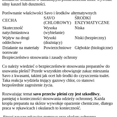
silny kaszel lub duszności.
Porównanie właściwości Savo i środków alternatywnych
SAVO
ŚRODKI
CECHA
(CHLOROWY)
ENZYMATYCZNE
Skuteczność
Wysoka
Niska
natychmiastowa
(wybielanie)
Wpływ na drogi
Wysoki
Niski (bezpieczny)
oddechowe
(drażniący)
Działanie na materiały
Powierzchniowe
Głębokie (biologiczne)
porowate
Bezpieczeństwo stosowania i zasady ochrony
Co należy wiedzieć o bezpieczeństwie stosowania preparatów do
usuwania pleśni? Przede wszystkim obowiązuje zakaz mieszania
Savo z kwasami, takimi jak ocet lub środki do czyszczenia toalet.
Taka reakcja wydziela trujący gazowy chlor, co stanowi
bezpośrednie zagrożenie życia.
Rozważając temat
savo przeciw pleśni czy jest szkodliwy
,
pamiętaj o konieczności stosowania odzieży ochronnej. Każda
kropla preparatu na skórze wywołuje oparzenie chemiczne, dlatego
praca w rękawicach i okularach to konieczność.
Stosuj zawsze rękawice gumowe oraz okulary ochronne.