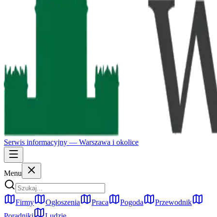
Serwis informacyjny —
Warszawa
i okolice
Menu
Firmy
Ogłoszenia
Praca
Pogoda
Przewodnik
Poradniki
Ludzie