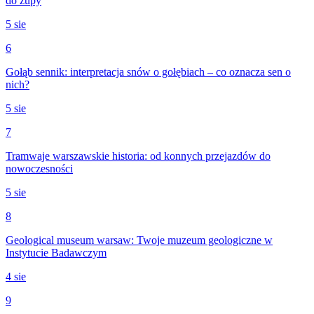
do zupy
5 sie
6
Gołąb sennik: interpretacja snów o gołębiach – co oznacza sen o
nich?
5 sie
7
Tramwaje warszawskie historia: od konnych przejazdów do
nowoczesności
5 sie
8
Geological museum warsaw: Twoje muzeum geologiczne w
Instytucie Badawczym
4 sie
9