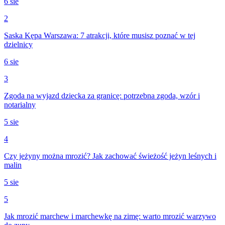
6 sie
2
Saska Kępa Warszawa: 7 atrakcji, które musisz poznać w tej
dzielnicy
6 sie
3
Zgoda na wyjazd dziecka za granicę: potrzebna zgoda, wzór i
notarialny
5 sie
4
Czy jeżyny można mrozić? Jak zachować świeżość jeżyn leśnych i
malin
5 sie
5
Jak mrozić marchew i marchewkę na zimę: warto mrozić warzywo