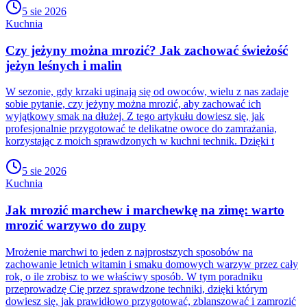
5 sie 2026
Kuchnia
Czy jeżyny można mrozić? Jak zachować świeżość
jeżyn leśnych i malin
W sezonie, gdy krzaki uginają się od owoców, wielu z nas zadaje
sobie pytanie, czy jeżyny można mrozić, aby zachować ich
wyjątkowy smak na dłużej. Z tego artykułu dowiesz się, jak
profesjonalnie przygotować te delikatne owoce do zamrażania,
korzystając z moich sprawdzonych w kuchni technik. Dzięki t
5 sie 2026
Kuchnia
Jak mrozić marchew i marchewkę na zimę: warto
mrozić warzywo do zupy
Mrożenie marchwi to jeden z najprostszych sposobów na
zachowanie letnich witamin i smaku domowych warzyw przez cały
rok, o ile zrobisz to we właściwy sposób. W tym poradniku
przeprowadzę Cię przez sprawdzone techniki, dzięki którym
dowiesz się, jak prawidłowo przygotować, zblanszować i zamrozić