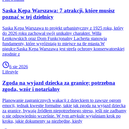
Saska Kępa Warszawa: 7 atrakcji, które musisz
poznać w tej dzielnicy
Saska Kępa Warszawa to projekt urbanistyczny z 1925 roku, który
do 2026 roku zachował swój unikalny charakter. Willa
Łepkowskich oraz Dom Funkcjonalny Lacherta stanowią
fundamenty, które wyróżniają to miejsce na tle miasta.W
pigułce:Saska Kępa Warszawa jest strefą ochrony konserwatorskiej
zgodnie z
6 sie 2026
Lifestyle
Zgoda na wyjazd dziecka za granicę: potrzebna
zgoda, wzór i notarialny
Planowanie zagranicznych wakacji z dzieckiem to zawsze ogrom
emocji, jednak kwestie formalne, takie jak zgoda na wyjazd dziecka
za granicę, bywają źródłem niepotrzebnego stresu, jeśli nie zadbamy
o nie odpowiednio wcześnie. W tym artykule wyjaśniam krok po
kroku, jakie dokumenty są niezbędne, kiedy