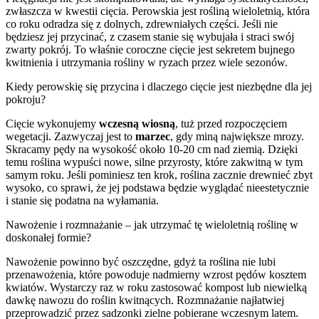
zwłaszcza w kwestii cięcia. Perowskia jest rośliną wieloletnią, która
co roku odradza się z dolnych, zdrewniałych części. Jeśli nie
będziesz jej przycinać, z czasem stanie się wybujała i straci swój
zwarty pokrój. To właśnie coroczne cięcie jest sekretem bujnego
kwitnienia i utrzymania rośliny w ryzach przez wiele sezonów.
Kiedy perowskię się przycina i dlaczego cięcie jest niezbędne dla jej
pokroju?
Cięcie wykonujemy
wczesną wiosną
, tuż przed rozpoczęciem
wegetacji. Zazwyczaj jest to
marzec
, gdy miną największe mrozy.
Skracamy pędy na wysokość około 10-20 cm nad ziemią. Dzięki
temu roślina wypuści nowe, silne przyrosty, które zakwitną w tym
samym roku. Jeśli pominiesz ten krok, roślina zacznie drewnieć zbyt
wysoko, co sprawi, że jej podstawa będzie wyglądać nieestetycznie
i stanie się podatna na wyłamania.
Nawożenie i rozmnażanie – jak utrzymać tę wieloletnią roślinę w
doskonałej formie?
Nawożenie powinno być oszczędne, gdyż ta roślina nie lubi
przenawożenia, które powoduje nadmierny wzrost pędów kosztem
kwiatów. Wystarczy raz w roku zastosować kompost lub niewielką
dawkę nawozu do roślin kwitnących. Rozmnażanie najłatwiej
przeprowadzić przez sadzonki zielne pobierane wczesnym latem.