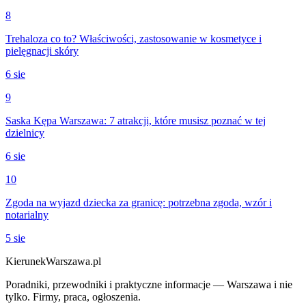
8
Trehaloza co to? Właściwości, zastosowanie w kosmetyce i
pielęgnacji skóry
6 sie
9
Saska Kępa Warszawa: 7 atrakcji, które musisz poznać w tej
dzielnicy
6 sie
10
Zgoda na wyjazd dziecka za granicę: potrzebna zgoda, wzór i
notarialny
5 sie
KierunekWarszawa.pl
Poradniki, przewodniki i praktyczne informacje — Warszawa i nie
tylko. Firmy, praca, ogłoszenia.