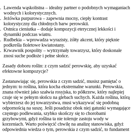
Lawenda wąskolistna – idealny partner o podobnych wymaganiach
wodnych i kolorystycznych.
Jeżówka purpurowa – zapewnia mocny, ciepły kontrast
kolorystyczny dla chłodnych barw perowskii.
Ostnica cieniutka – dodaje kompozycji eterycznej lekkości i
dynamiki podczas wiatru.
Rudbekia – wprowadza wyrazisty, żółty akcent, który pięknie
podkreśla fioletowe kwiatostany.
Krwawnik pospolity – wytrzymały towarzysz, który doskonale
znosi suche podłoże i pełne słońce.
Zasady doboru roślin: z czym sadzić perowskię, aby uzyskać
efektowne kompozycje?
Zastanawiając się, perowskia z czym sadzić, musisz pamiętać o
jednym: to roślina, która kocha ekstremalne warunki. Perowskia,
znana również jako szałwia rosyjska, to półkrzew, który najlepiej
czuje się w pełnym słońcu na glebach suchych. Każda roślina, którą
wybierzesz do jej towarzystwa, musi wykazywać się podobną
odpornością na suszę. Jeśli posadzisz obok niej gatunki wymagające
częstego podlewania, szybko skończy się to chorobami
grzybowymi, gdyż roślina ta nie toleruje zastoju wody w
korzeniach. Warto poświęcić chwilę na analizę stanowiska, gdyż
odpowiednia wiedza o tym, perowskia z czym sadzić, to fundament