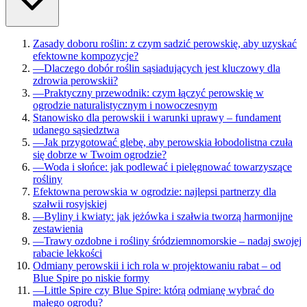
Zasady doboru roślin: z czym sadzić perowskię, aby uzyskać
efektowne kompozycje?
—
Dlaczego dobór roślin sąsiadujących jest kluczowy dla
zdrowia perowskii?
—
Praktyczny przewodnik: czym łączyć perowskię w
ogrodzie naturalistycznym i nowoczesnym
Stanowisko dla perowskii i warunki uprawy – fundament
udanego sąsiedztwa
—
Jak przygotować glebę, aby perowskia łobodolistna czuła
się dobrze w Twoim ogrodzie?
—
Woda i słońce: jak podlewać i pielęgnować towarzyszące
rośliny
Efektowna perowskia w ogrodzie: najlepsi partnerzy dla
szałwii rosyjskiej
—
Byliny i kwiaty: jak jeżówka i szałwia tworzą harmonijne
zestawienia
—
Trawy ozdobne i rośliny śródziemnomorskie – nadaj swojej
rabacie lekkości
Odmiany perowskii i ich rola w projektowaniu rabat – od
Blue Spire po niskie formy
—
Little Spire czy Blue Spire: którą odmianę wybrać do
małego ogrodu?