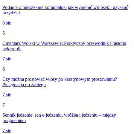
Podanie o mieszkanie komunalne: jak wypełnić wniosek i uzyskać
przydział
8 sie
5
Cmentarz Wolski w Warszawie: Praktyczny przewodnik i historia
nekropolii
7 sie
6
Czy można prostować włosy po keratynowym prostowaniu?
Pielęgnacja po zabiegu
7 sie
7
Sennik jedzenie: sen o jedzeniu, wróżba i jedzeniu – między
pragnieniem
7 sie