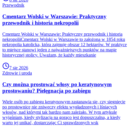
Przewodnik
Cmentarz Wolski w Warszawie: Praktyczny
przewodnik i historia nekropolii
Cmentarz Wolski w Warszawie: Praktyczny przewodnik i historia
nekropoliiCmentarz Wolski w Warszawie to założona w 1854 roku
nekropolia katolicka, która zajmuje obszar 12 hektarów. W praktyce
to miejsce stanowi jeden z najważniejszych punktów na mapie
historycznej stolicy. Uważam, że każdy mieszkanie
7 sie 2026
Zdrowie i uroda
Czy można prostować włosy po keratynowym
prostowaniu? Pielęgnacja po zabiegu
Wiele osób po zabiegu keratynowym zastanawia się, czy sięgnięcie
po prostownicę nie zniweczy efektu wygładzonych i lśniących
włosów, nad którymi tak bardzo nam zależało. W tym artykule
wyjaśniam, kiedy stylizacja na gorąco jest dopuszczalna, a kiedy
warto jej unikać, dostarczając Ci sprawdzonych wsk