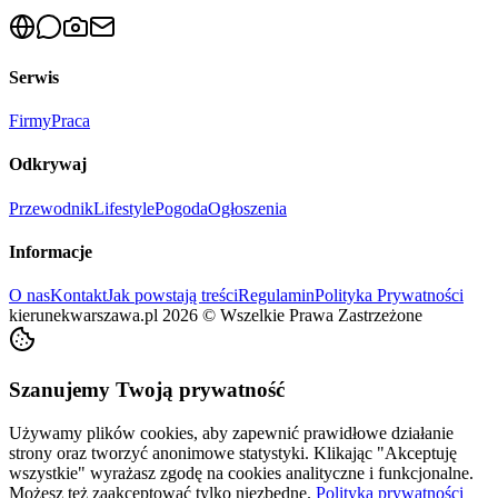
Serwis
Firmy
Praca
Odkrywaj
Przewodnik
Lifestyle
Pogoda
Ogłoszenia
Informacje
O nas
Kontakt
Jak powstają treści
Regulamin
Polityka Prywatności
kierunekwarszawa.pl
2026
©
Wszelkie Prawa Zastrzeżone
Szanujemy Twoją prywatność
Używamy plików cookies, aby zapewnić prawidłowe działanie
strony oraz tworzyć anonimowe statystyki. Klikając "Akceptuję
wszystkie" wyrażasz zgodę na cookies analityczne i funkcjonalne.
Możesz też zaakceptować tylko niezbędne.
Polityka prywatności