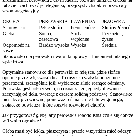
rabacie i zachować jej elegancki, przejrzysty charakter przez cały
sezon wegetacyjny.
CECHA
PEROWSKIA
LAWENDA
JEŻÓWKA
Stanowisko
Pełne słońce
Pełne słońce
Słońce/Półcień
Gleba
Sucha,
Sucha,
Przeciętna,
zasadowa
wapienna
żyzna
Odporność na
Bardzo wysoka
Wysoka
Średnia
suszę
Stanowisko dla perowskii i warunki uprawy – fundament udanego
sąsiedztwa
Optymalne stanowisko dla perowskii to miejsce, gdzie słońce
operuje przez większość dnia. Ta rosyjska szałwia potrzebuje
przestrzeni, szczególnie jeśli wybierzesz silnie rosnące odmiany.
Perowskia jest półkrzewem, co oznacza, że jej pędy drewnieć
zaczynają od dołu, tworząc z czasem solidną podstawę. Stanowisko
musi być przewiewne, ponieważ roślina ta nie lubi wilgotnego,
stojącego powietrza, które sprzyja rozwojowi chorób.
Jak przygotować glebę, aby perowskia łobodolistna czuła się dobrze
w Twoim ogrodzie?
Gleba musi być lekka, piaszczysta i przede wszystkim mieć odczyn