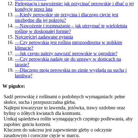
Pielęgnacja i nawożenie: jak przycinać perowskię i dbać o jej
kondycję przez lata
—
Kiedy perowskię się przycina i dlaczego cięcie jest
niezbędne dla jej pokroju?
—
Nawożenie i rozmnażanie – jak utrzymać tę wieloletnią
roślinę w doskonałej formie?
Najczęściej zadawane pytania
—
Czy perowskia jest rośliną mrozoodporną w polskim
klimacie?
—
Jak często należy nawozić perowskię w ogrodzie?
—
Czy perowskia nadaje się do uprawy w donicach na
tarasie?
—
Dlaczego moja perowskia po zimie wygląda na suchą i
łamliwą?
W pigułce:
Sadź perowskię z roślinami o podobnych wymaganiach: pełne
słońce, sucha i przepuszczalna gleba.
Najlepsi towarzysze to lawenda, jeżówka, trawy ozdobne oraz
byliny o żółtych kwiatach dla kontrastu.
Unikaj sąsiedztwa roślin wymagających częstego podlewania, aby
zapobiec gniciu korzeni.
Kluczem do sukcesu jest zapewnienie gleby o odczynie
zasadowym i coroczne cięcie w marcu.