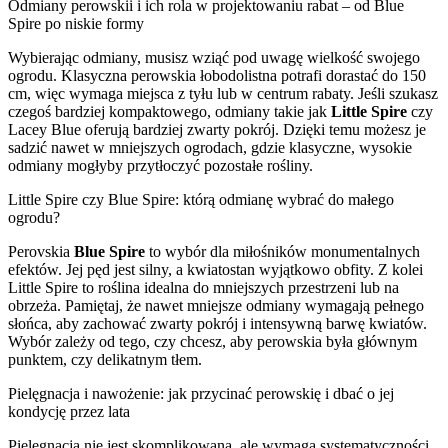
Odmiany perowskii i ich rola w projektowaniu rabat – od Blue
Spire po niskie formy
Wybierając odmiany, musisz wziąć pod uwagę wielkość swojego
ogrodu. Klasyczna perowskia łobodolistna potrafi dorastać do 150
cm, więc wymaga miejsca z tyłu lub w centrum rabaty. Jeśli szukasz
czegoś bardziej kompaktowego, odmiany takie jak
Little Spire
czy
Lacey Blue oferują bardziej zwarty pokrój. Dzięki temu możesz je
sadzić nawet w mniejszych ogrodach, gdzie klasyczne, wysokie
odmiany mogłyby przytłoczyć pozostałe rośliny.
Little Spire czy Blue Spire: którą odmianę wybrać do małego
ogrodu?
Perovskia
Blue Spire
to wybór dla miłośników monumentalnych
efektów. Jej pęd jest silny, a kwiatostan wyjątkowo obfity. Z kolei
Little Spire to roślina idealna do mniejszych przestrzeni lub na
obrzeża. Pamiętaj, że nawet mniejsze odmiany wymagają pełnego
słońca, aby zachować zwarty pokrój i intensywną barwę kwiatów.
Wybór zależy od tego, czy chcesz, aby perowskia była głównym
punktem, czy delikatnym tłem.
Pielęgnacja i nawożenie: jak przycinać perowskię i dbać o jej
kondycję przez lata
Pielęgnacja nie jest skomplikowana, ale wymaga systematyczności,