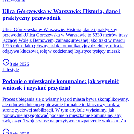
Ulica Górczewska w Warszawie: Historia, dane i
praktyczny przewodnik
Ulica Górczewska w Warszawie: Historia, dane i praktyczny
przewodnikUlica Górczewska w Warszawie to 5330 metrów trasy
łączącej Wolę z Bemowem, zainaugurowanej jako trakt w marcu
1775 roku. Jako główny szlak komunikacyjny dzielnicy, ulica ta
odgrywa kluczową rolę w codziennej logistyce tysięcy mieszk
8 sie 2026
Lifestyle
Podanie o mieszkanie komunalne: jak wypełnić
wniosek i uzyskać przydział
Proces ubiegania się o własny kąt od miasta bywa skomplikowany,
ale odpowiednie przygotowanie formalne to kluczowy krok w
stronę życiowej stabilizacji. W tym artykule wyjaśnimy, jak
poprawnie przygotować podanie o mieszkanie komunalne, aby
zwiększyć Twoje szanse na pozytywne rozpatrzenie wniosku. Zn
8 sie 2026