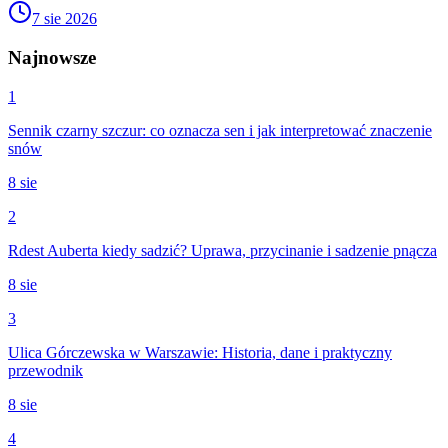
7 sie 2026
Najnowsze
1
Sennik czarny szczur: co oznacza sen i jak interpretować znaczenie
snów
8 sie
2
Rdest Auberta kiedy sadzić? Uprawa, przycinanie i sadzenie pnącza
8 sie
3
Ulica Górczewska w Warszawie: Historia, dane i praktyczny
przewodnik
8 sie
4