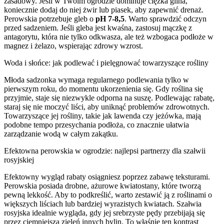
zasadowy. Jeśli w Twoim ogrodzie dominuje ciężka glina,
koniecznie dodaj do niej żwir lub piasek, aby zapewnić drenaż.
Perowskia potrzebuje gleb o
pH 7-8,5
. Warto sprawdzić odczyn
przed sadzeniem. Jeśli gleba jest kwaśna, zastosuj mączkę z
antagorytu, która nie tylko odkwasza, ale też wzbogaca podłoże w
magnez i żelazo, wspierając zdrowy wzrost.
Woda i słońce: jak podlewać i pielęgnować towarzyszące rośliny
Młoda sadzonka wymaga regularnego podlewania tylko w
pierwszym roku, do momentu ukorzenienia się. Gdy roślina się
przyjmie, staje się niezwykle odporna na suszę. Podlewając rabatę,
staraj się nie moczyć liści, aby uniknąć problemów zdrowotnych.
Towarzyszące jej rośliny, takie jak lawenda czy jeżówka, mają
podobne tempo przesychania podłoża, co znacznie ułatwia
zarządzanie wodą w całym zakątku.
Efektowna perowskia w ogrodzie: najlepsi partnerzy dla szałwii
rosyjskiej
Efektowny wygląd rabaty osiągniesz poprzez zabawę teksturami.
Perowskia posiada drobne, ażurowe kwiatostany, które tworzą
pewną lekkość. Aby to podkreślić, warto zestawić ją z roślinami o
większych liściach lub bardziej wyrazistych kwiatach. Szałwia
rosyjska idealnie wygląda, gdy jej srebrzyste pędy przebijają się
przez ciemniejszą zieleń innych bylin. To właśnie ten kontrast