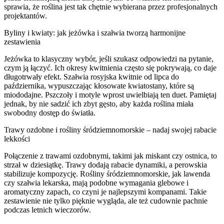
sprawia, że roślina jest tak chętnie wybierana przez profesjonalnych
projektantów.
Byliny i kwiaty: jak jeżówka i szałwia tworzą harmonijne
zestawienia
Jeżówka to klasyczny wybór, jeśli szukasz odpowiedzi na pytanie,
czym ją łączyć. Ich okresy kwitnienia często się pokrywają, co daje
długotrwały efekt. Szałwia rosyjska kwitnie od lipca do
października, wypuszczając kłosowate kwiatostany, które są
miododajne. Pszczoły i motyle wprost uwielbiają ten duet. Pamiętaj
jednak, by nie sadzić ich zbyt gęsto, aby każda roślina miała
swobodny dostęp do światła.
Trawy ozdobne i rośliny śródziemnomorskie – nadaj swojej rabacie
lekkości
Połączenie z trawami ozdobnymi, takimi jak miskant czy ostnica, to
strzał w dziesiątkę. Trawy dodają rabacie dynamiki, a perowskia
stabilizuje kompozycję. Rośliny śródziemnomorskie, jak lawenda
czy szałwia lekarska, mają podobne wymagania glebowe i
aromatyczny zapach, co czyni je najlepszymi kompanami. Takie
zestawienie nie tylko pięknie wygląda, ale też cudownie pachnie
podczas letnich wieczorów.