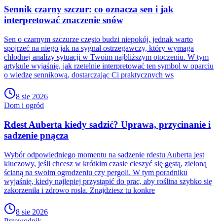
Sennik czarny szczur: co oznacza sen i jak
interpretować znaczenie snów
Sen o czarnym szczurze często budzi niepokój, jednak warto
spojrzeć na niego jak na sygnał ostrzegawczy, który wymaga
chłodnej analizy sytuacji w Twoim najbliższym otoczeniu. W tym
artykule wyjaśnię, jak rzetelnie interpretować ten symbol w oparciu
o wiedzę sennikową, dostarczając Ci praktycznych ws
8 sie 2026
Dom i ogród
Rdest Auberta kiedy sadzić? Uprawa, przycinanie i
sadzenie pnącza
Wybór odpowiedniego momentu na sadzenie rdestu Auberta jest
kluczowy, jeśli chcesz w krótkim czasie cieszyć się gęstą, zieloną
ścianą na swoim ogrodzeniu czy pergoli. W tym poradniku
wyjaśnię, kiedy najlepiej przystąpić do prac, aby roślina szybko się
zakorzeniła i zdrowo rosła. Znajdziesz tu konkre
8 sie 2026
Przewodnik