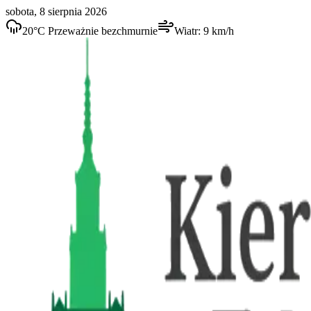
sobota, 8 sierpnia 2026
20
°C
Przeważnie bezchmurnie
Wiatr:
9
km/h