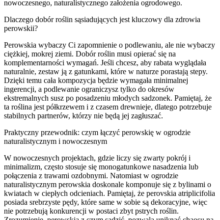
nowoczesnego, naturalistycznego założenia ogrodowego.
Dlaczego dobór roślin sąsiadujących jest kluczowy dla zdrowia
perowskii?
Perowskia wybaczy Ci zapomnienie o podlewaniu, ale nie wybaczy
ciężkiej, mokrej ziemi. Dobór roślin musi opierać się na
komplementarności wymagań. Jeśli chcesz, aby rabata wyglądała
naturalnie, zestaw ją z gatunkami, które w naturze porastają stepy.
Dzięki temu cała kompozycja będzie wymagała minimalnej
ingerencji, a podlewanie ograniczysz tylko do okresów
ekstremalnych susz po posadzeniu młodych sadzonek. Pamiętaj, że
ta roślina jest półkrzewem i z czasem drewnieje, dlatego potrzebuje
stabilnych partnerów, którzy nie będą jej zagłuszać.
Praktyczny przewodnik: czym łączyć perowskię w ogrodzie
naturalistycznym i nowoczesnym
W nowoczesnych projektach, gdzie liczy się zwarty pokrój i
minimalizm, często stosuje się monogatunkowe nasadzenia lub
połączenia z trawami ozdobnymi. Natomiast w ogrodzie
naturalistycznym perowskia doskonale komponuje się z bylinami o
kwiatach w ciepłych odcieniach. Pamiętaj, że perovskia atriplicifolia
posiada srebrzyste pędy, które same w sobie są dekoracyjne, więc
nie potrzebują konkurencji w postaci zbyt pstrych roślin.
Zrozumienie, perowskia z czym sadzić, pozwala uniknąć chaosu na