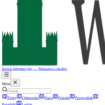
Serwis informacyjny —
Warszawa
i okolice
Menu
Firmy
Ogłoszenia
Praca
Pogoda
Przewodnik
Poradniki
Ludzie