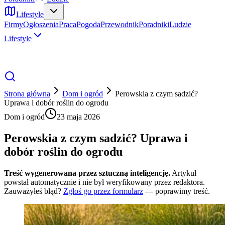
Lifestyle
Firmy
Ogłoszenia
Praca
Pogoda
Przewodnik
Poradniki
Ludzie
Lifestyle
Strona główna
Dom i ogród
Perowskia z czym sadzić?
Uprawa i dobór roślin do ogrodu
Dom i ogród
23 maja 2026
Perowskia z czym sadzić? Uprawa i
dobór roślin do ogrodu
Treść wygenerowana przez sztuczną inteligencję.
Artykuł
powstał automatycznie i nie był weryfikowany przez redaktora.
Zauważyłeś błąd?
Zgłoś go przez formularz
— poprawimy treść.