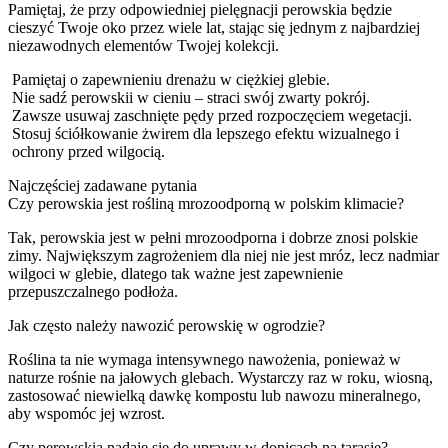
Pamiętaj, że przy odpowiedniej pielęgnacji perowskia będzie
cieszyć Twoje oko przez wiele lat, stając się jednym z najbardziej
niezawodnych elementów Twojej kolekcji.
Pamiętaj o zapewnieniu drenażu w ciężkiej glebie.
Nie sadź perowskii w cieniu – straci swój zwarty pokrój.
Zawsze usuwaj zaschnięte pędy przed rozpoczęciem wegetacji.
Stosuj ściółkowanie żwirem dla lepszego efektu wizualnego i
ochrony przed wilgocią.
Najczęściej zadawane pytania
Czy perowskia jest rośliną mrozoodporną w polskim klimacie?
Tak, perowskia jest w pełni mrozoodporna i dobrze znosi polskie
zimy. Największym zagrożeniem dla niej nie jest mróz, lecz nadmiar
wilgoci w glebie, dlatego tak ważne jest zapewnienie
przepuszczalnego podłoża.
Jak często należy nawozić perowskię w ogrodzie?
Roślina ta nie wymaga intensywnego nawożenia, ponieważ w
naturze rośnie na jałowych glebach. Wystarczy raz w roku, wiosną,
zastosować niewielką dawkę kompostu lub nawozu mineralnego,
aby wspomóc jej wzrost.
Czy perowskia nadaje się do uprawy w donicach na tarasie?