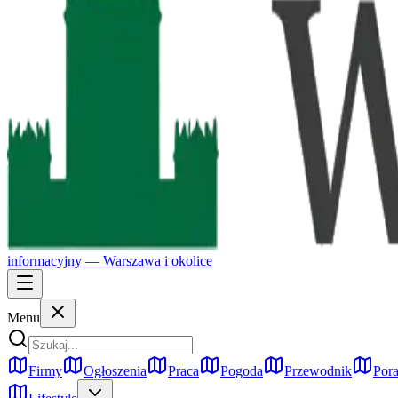
informacyjny —
Warszawa
i okolice
Menu
Firmy
Ogłoszenia
Praca
Pogoda
Przewodnik
Pora