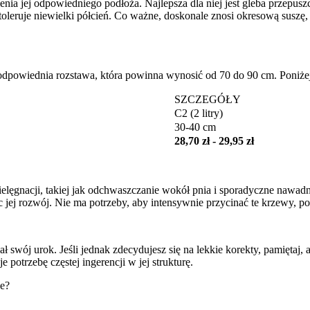
 jej odpowiedniego podłoża. Najlepsza dla niej jest gleba przepuszcza
ć toleruje niewielki półcień. Co ważne, doskonale znosi okresową susz
t odpowiednia rozstawa, która powinna wynosić od 70 do 90 cm. Poniż
SZCZEGÓŁY
C2 (2 litry)
30-40 cm
28,70 zł - 29,95 zł
ęgnacji, takiej jak odchwaszczanie wokół pnia i sporadyczne nawadni
ej rozwój. Nie ma potrzeby, aby intensywnie przycinać te krzewy, p
 swój urok. Jeśli jednak zdecydujesz się na lekkie korekty, pamiętaj, 
potrzebę częstej ingerencji w jej strukturę.
we?