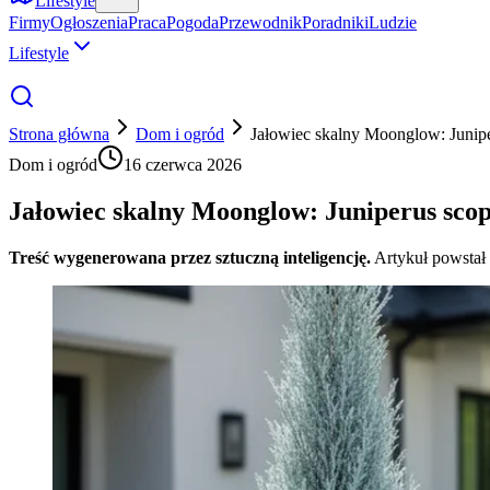
Lifestyle
Firmy
Ogłoszenia
Praca
Pogoda
Przewodnik
Poradniki
Ludzie
Lifestyle
Strona główna
Dom i ogród
Jałowiec skalny Moonglow: Junip
Dom i ogród
16 czerwca 2026
Jałowiec skalny Moonglow: Juniperus sco
Treść wygenerowana przez sztuczną inteligencję.
Artykuł powstał