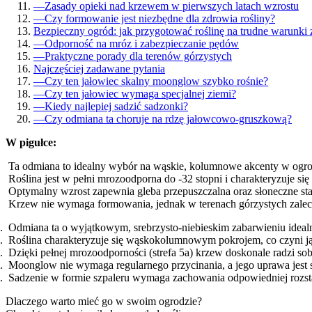
—
Zasady opieki nad krzewem w pierwszych latach wzrostu
—
Czy formowanie jest niezbędne dla zdrowia rośliny?
Bezpieczny ogród: jak przygotować roślinę na trudne warunki
—
Odporność na mróz i zabezpieczanie pędów
—
Praktyczne porady dla terenów górzystych
Najczęściej zadawane pytania
—
Czy ten jałowiec skalny moonglow szybko rośnie?
—
Czy ten jałowiec wymaga specjalnej ziemi?
—
Kiedy najlepiej sadzić sadzonki?
—
Czy odmiana ta choruje na rdzę jałowcowo-gruszkową?
W pigułce:
Ta odmiana to idealny wybór na wąskie, kolumnowe akcenty w ogro
Roślina jest w pełni mrozoodporna do -32 stopni i charakteryzuje się
Optymalny wzrost zapewnia gleba przepuszczalna oraz słoneczne st
Krzew nie wymaga formowania, jednak w terenach górzystych zaleca
Odmiana ta o wyjątkowym, srebrzysto-niebieskim zabarwieniu ideal
Roślina charakteryzuje się wąskokolumnowym pokrojem, co czyni ją
Dzięki pełnej mrozoodporności (strefa 5a) krzew doskonale radzi so
Moonglow nie wymaga regularnego przycinania, a jego uprawa jest 
Sadzenie w formie szpaleru wymaga zachowania odpowiedniej rozst
Dlaczego warto mieć go w swoim ogrodzie?