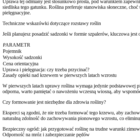
Uprawa tej odmiany jest stosunkowo prosta, pod warunkiem zapewnienia
siedliska tego gatunku. Roślina preferuje stanowiska słoneczne, cho
pielęgnacyjne.
Techniczne wskazówki dotyczące rozstawy roślin
Jeśli planujesz posadzić sadzonki w formie szpalerów, kluczowa jes
PARAMETR
Pojemnik
Wysokość sadzonki
Cena orientacyjna
Uprawa i pielęgnacja: czy trzeba przycinać?
Zasady opieki nad krzewem w pierwszych latach wzrostu
W pierwszych latach uprawy roślina wymaga jedynie podstawowej piel
odporna, warto pamiętać o nawożeniu wczesną wiosną, aby wspomóc j
Czy formowanie jest niezbędne dla zdrowia rośliny?
Eksperci są zgodni, że nie trzeba formować tego krzewu, aby zachował
naturalną zdolność do zachowywania pionowego wzrostu, co eliminuje 
Bezpieczny ogród: jak przygotować roślinę na trudne warunki zimo
Odporność na mróz i zabezpieczanie pędów