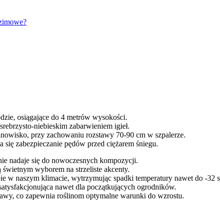
 zimowe?
dzie, osiągające do 4 metrów wysokości.
 srebrzysto-niebieskim zabarwieniem igieł.
anowisko, przy zachowaniu rozstawy 70-90 cm w szpalerze.
 się zabezpieczanie pędów przed ciężarem śniegu.
nie nadaje się do nowoczesnych kompozycji.
 świetnym wyborem na strzeliste akcenty.
bie w naszym klimacie, wytrzymując spadki temperatury nawet do -32 s
satysfakcjonująca nawet dla początkujących ogrodników.
awy, co zapewnia roślinom optymalne warunki do wzrostu.