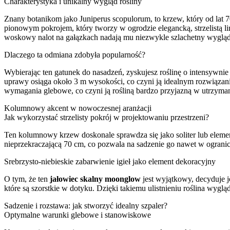
Charakterystyka i unikalny wygląd rośliny
Znany botanikom jako Juniperus scopulorum, to krzew, który od l
pionowym pokrojem, który tworzy w ogrodzie elegancką, strzelistą lin
woskowy nalot na gałązkach nadają mu niezwykle szlachetny wygląd
Dlaczego ta odmiana zdobyła popularność?
Wybierając ten gatunek do nasadzeń, zyskujesz roślinę o intensywnie
uprawy osiąga około 3 m wysokości, co czyni ją idealnym rozwiązani
wymagania glebowe, co czyni ją rośliną bardzo przyjazną w utrzyman
Kolumnowy akcent w nowoczesnej aranżacji
Jak wykorzystać strzelisty pokrój w projektowaniu przestrzeni?
Ten kolumnowy krzew doskonale sprawdza się jako soliter lub elemen
nieprzekraczającą 70 cm, co pozwala na sadzenie go nawet w ograniczo
Srebrzysto-niebieskie zabarwienie igieł jako element dekoracyjny
O tym, że ten
jałowiec skalny moonglow
jest wyjątkowy, decyduje j
które są szorstkie w dotyku. Dzięki takiemu ulistnieniu roślina wygl
Sadzenie i rozstawa: jak stworzyć idealny szpaler?
Optymalne warunki glebowe i stanowiskowe