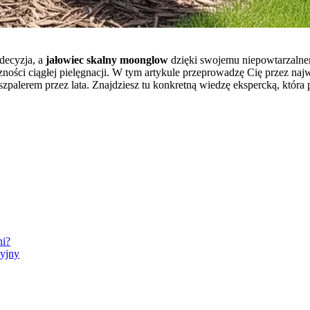
decyzja, a
jałowiec skalny moonglow
dzięki swojemu niepowtarzalnemu
ności ciągłej pielęgnacji. W tym artykule przeprowadzę Cię przez naj
palerem przez lata. Znajdziesz tu konkretną wiedzę ekspercką, która
ni?
cyjny