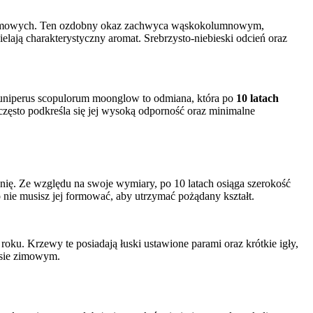
rzydomowych. Ten ozdobny okaz zachwyca wąskokolumnowym,
elają charakterystyczny aromat. Srebrzysto-niebieski odcień oraz
. Juniperus scopulorum moonglow to odmiana, która po
10 latach
zęsto podkreśla się jej wysoką odporność oraz minimalne
nię. Ze względu na swoje wymiary, po 10 latach osiąga szerokość
o nie musisz jej formować, aby utrzymać pożądany kształt.
oku. Krzewy te posiadają łuski ustawione parami oraz krótkie igły,
resie zimowym.