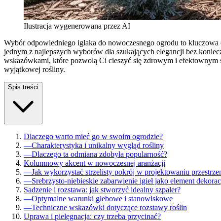
Ilustracja wygenerowana przez AI
Wybór odpowiedniego iglaka do nowoczesnego ogrodu to kluczowa 
jednym z najlepszych wyborów dla szukających elegancji bez koniecz
wskazówkami, które pozwolą Ci cieszyć się zdrowym i efektownym sz
wyjątkowej rośliny.
Spis treści
Dlaczego warto mieć go w swoim ogrodzie?
—
Charakterystyka i unikalny wygląd rośliny
—
Dlaczego ta odmiana zdobyła popularność?
Kolumnowy akcent w nowoczesnej aranżacji
—
Jak wykorzystać strzelisty pokrój w projektowaniu przestrze
—
Srebrzysto-niebieskie zabarwienie igieł jako element dekora
Sadzenie i rozstawa: jak stworzyć idealny szpaler?
—
Optymalne warunki glebowe i stanowiskowe
—
Techniczne wskazówki dotyczące rozstawy roślin
Uprawa i pielęgnacja: czy trzeba przycinać?