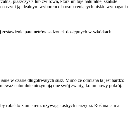
lna, piaszczysta lub żwirowa, która imituje naturalne, skaliste
ę, co czyni ją idealnym wyborem dla osób ceniących niskie wymagania
ej zestawienie parametrów sadzonek dostępnych w szkółkach:
anie w czasie długotrwałych susz. Mimo że odmiana ta jest bardzo
onieważ naturalnie utrzymują one swój zwarty, kolumnowy pokrój.
aby robić to z umiarem, używając ostrych narzędzi. Roślina ta ma