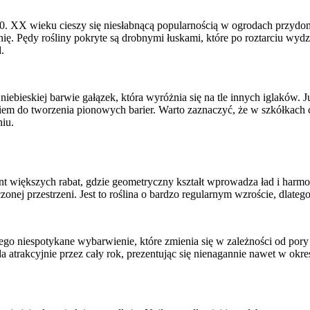
at 70. XX wieku cieszy się niesłabnącą popularnością w ogrodach p
ię. Pędy rośliny pokryte są drobnymi łuskami, które po roztarciu wydzi
.
 niebieskiej barwie gałązek, która wyróżnia się na tle innych iglaków
em do tworzenia pionowych barier. Warto zaznaczyć, że w szkółkach c
iu.
t większych rabat, gdzie geometryczny kształt wprowadza ład i harmo
nej przestrzeni. Jest to roślina o bardzo regularnym wzroście, dlateg
ego niespotykane wybarwienie, które zmienia się w zależności od pory r
ąda atrakcyjnie przez cały rok, prezentując się nienagannie nawet w ok