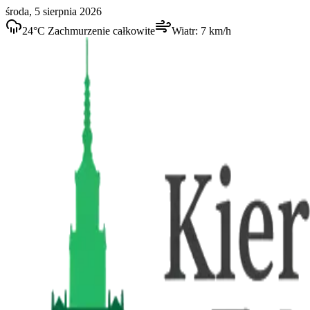
środa, 5 sierpnia 2026
24
°C
Zachmurzenie całkowite
Wiatr:
7
km/h