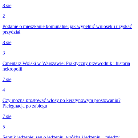
8 sie
2
Podanie o mieszkanie komunalne: jak wypełnić wniosek i uzyskać
przydział
8 sie
3
Cmentarz Wolski w Warszawie: Praktyczny przewodnik i historia
nekropolii
7 sie
4
Czy można prostować włosy po keratynowym prostowaniu?
Pielęgnacja po zabiegu
7 sie
5
Sennik jedzenie: sen o jedzeniu, wróżba i jedzeniu – między