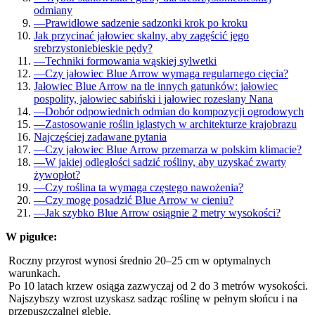
odmiany
—
Prawidłowe sadzenie sadzonki krok po kroku
Jak przycinać jałowiec skalny, aby zagęścić jego
srebrzystoniebieskie pędy?
—
Techniki formowania wąskiej sylwetki
—
Czy jałowiec Blue Arrow wymaga regularnego cięcia?
Jałowiec Blue Arrow na tle innych gatunków: jałowiec
pospolity, jałowiec sabiński i jałowiec rozesłany Nana
—
Dobór odpowiednich odmian do kompozycji ogrodowych
—
Zastosowanie roślin iglastych w architekturze krajobrazu
Najczęściej zadawane pytania
—
Czy jałowiec Blue Arrow przemarza w polskim klimacie?
—
W jakiej odległości sadzić rośliny, aby uzyskać zwarty
żywopłot?
—
Czy roślina ta wymaga częstego nawożenia?
—
Czy mogę posadzić Blue Arrow w cieniu?
—
Jak szybko Blue Arrow osiągnie 2 metry wysokości?
W pigułce:
Roczny przyrost wynosi średnio 20–25 cm w optymalnych
warunkach.
Po 10 latach krzew osiąga zazwyczaj od 2 do 3 metrów wysokości.
Najszybszy wzrost uzyskasz sadząc roślinę w pełnym słońcu i na
przepuszczalnej glebie.