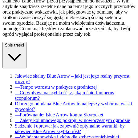
skalnego 'Blue Arrow' przed przystąpieniem do nasadzeń. W tym
artykule znajdziesz rzetelne dane na temat jego rocznych przyrostów
oraz praktyczne wskazówki, jak pielęgnować tę odmianę, aby w
krótkim czasie cieszyć się gęstą, niebieskawą ścianą zieleni w
swoim ogrodzie. Bazując na moim wieloletnim doświadczeniu,
pomogę Ci uniknąć błędów i zaplanować przestrzeń tak, by Twój
ogród wyglądał profesjonalnie przez cały rok.
Spis treści
Jałowiec skalny Blue Arrow – jaki jest jego realny przyrost
roczny?
—
Tempo wzrostu w praktyce ogrodniczej
—
Co wpływa na szybkość, z jaką rośnie Juniperus
scopulorum?
Dlaczego odmiana Blue Arrow to najlepszy wybór na wąski
żywopłot?
—
Porównanie: Blue Arrow kontra Skyrocket
—
Zalety kolumnowego pokroju w nowoczesnym ogrodzie
Sadzenie i uprawa: jak zapewnić optymalne warunki, by
jałowiec Blue Arrow szybko rósł?
—
Wybór stanowiska i gleby dla srebrzystoniebieskiej