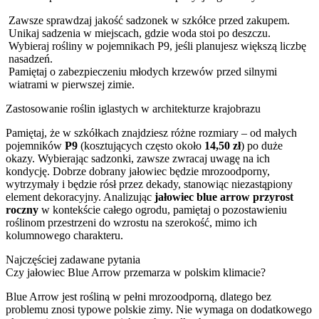
Zawsze sprawdzaj jakość sadzonek w szkółce przed zakupem.
Unikaj sadzenia w miejscach, gdzie woda stoi po deszczu.
Wybieraj rośliny w pojemnikach P9, jeśli planujesz większą liczbę
nasadzeń.
Pamiętaj o zabezpieczeniu młodych krzewów przed silnymi
wiatrami w pierwszej zimie.
Zastosowanie roślin iglastych w architekturze krajobrazu
Pamiętaj, że w szkółkach znajdziesz różne rozmiary – od małych
pojemników
P9
(kosztujących często około
14,50 zł
) po duże
okazy. Wybierając sadzonki, zawsze zwracaj uwagę na ich
kondycję. Dobrze dobrany jałowiec będzie mrozoodporny,
wytrzymały i będzie rósł przez dekady, stanowiąc niezastąpiony
element dekoracyjny. Analizując
jałowiec blue arrow przyrost
roczny
w kontekście całego ogrodu, pamiętaj o pozostawieniu
roślinom przestrzeni do wzrostu na szerokość, mimo ich
kolumnowego charakteru.
Najczęściej zadawane pytania
Czy jałowiec Blue Arrow przemarza w polskim klimacie?
Blue Arrow jest rośliną w pełni mrozoodporną, dlatego bez
problemu znosi typowe polskie zimy. Nie wymaga on dodatkowego