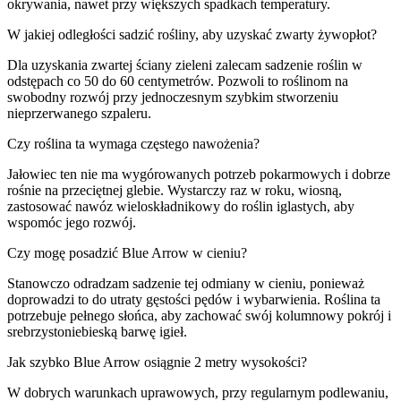
okrywania, nawet przy większych spadkach temperatury.
W jakiej odległości sadzić rośliny, aby uzyskać zwarty żywopłot?
Dla uzyskania zwartej ściany zieleni zalecam sadzenie roślin w
odstępach co 50 do 60 centymetrów. Pozwoli to roślinom na
swobodny rozwój przy jednoczesnym szybkim stworzeniu
nieprzerwanego szpaleru.
Czy roślina ta wymaga częstego nawożenia?
Jałowiec ten nie ma wygórowanych potrzeb pokarmowych i dobrze
rośnie na przeciętnej glebie. Wystarczy raz w roku, wiosną,
zastosować nawóz wieloskładnikowy do roślin iglastych, aby
wspomóc jego rozwój.
Czy mogę posadzić Blue Arrow w cieniu?
Stanowczo odradzam sadzenie tej odmiany w cieniu, ponieważ
doprowadzi to do utraty gęstości pędów i wybarwienia. Roślina ta
potrzebuje pełnego słońca, aby zachować swój kolumnowy pokrój i
srebrzystoniebieską barwę igieł.
Jak szybko Blue Arrow osiągnie 2 metry wysokości?
W dobrych warunkach uprawowych, przy regularnym podlewaniu,