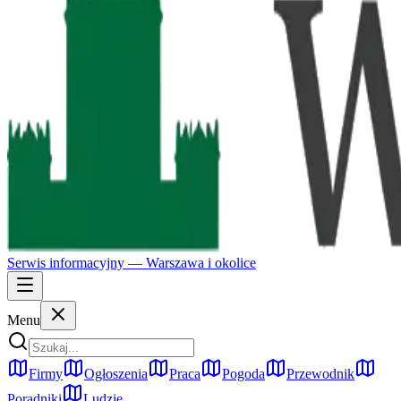
Serwis informacyjny —
Warszawa
i okolice
Menu
Firmy
Ogłoszenia
Praca
Pogoda
Przewodnik
Poradniki
Ludzie