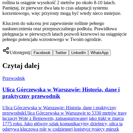
roślina ta osiągnie wysokość 2 metrów po około 8-10 latach.
Pamiętaj, że pierwsze dwa lata to czas adaptacji systemu
korzeniowego, więc przyrosty mogą być wtedy nieco mniejsze.
Kluczem do sukcesu jest zapewnienie roślinie pełnego
nasłonecznienia oraz przepuszczalnego podłoża. Prawidłowa
pielęgnacja w pierwszych latach pozwoli krzewowi na osiągnięcie
pełnego potencjału wzrostowego w Twoim ogrodzie.
Udostępnij:
Facebook
Twitter
LinkedIn
WhatsApp
Czytaj dalej
Przewodnik
Ulica Górczewska w Warszawie: Historia, dane i
praktyczny przewodnik
Ulica Górczewska w Warszawie: Historia, dane i praktyczny
przewodnikUlica Górczewska w Warszawie to 5330 metrów trasy
łączącej Wolę z Bemowem, zainaugurowanej jako trakt w marcu
1775 roku. Jako główny szlak komunikacyjny dzielnicy, ulica ta
odgrywa kluczową rolę w codziennej logistyce tysięcy mieszk