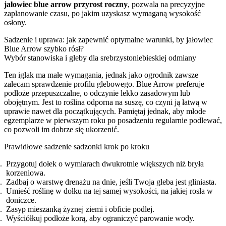
jałowiec blue arrow przyrost roczny
, pozwala na precyzyjne
zaplanowanie czasu, po jakim uzyskasz wymaganą wysokość
osłony.
Sadzenie i uprawa: jak zapewnić optymalne warunki, by jałowiec
Blue Arrow szybko rósł?
Wybór stanowiska i gleby dla srebrzystoniebieskiej odmiany
Ten iglak ma małe wymagania, jednak jako ogrodnik zawsze
zalecam sprawdzenie profilu glebowego. Blue Arrow preferuje
podłoże przepuszczalne, o odczynie lekko zasadowym lub
obojętnym. Jest to roślina odporna na suszę, co czyni ją łatwą w
uprawie nawet dla początkujących. Pamiętaj jednak, aby młode
egzemplarze w pierwszym roku po posadzeniu regularnie podlewać,
co pozwoli im dobrze się ukorzenić.
Prawidłowe sadzenie sadzonki krok po kroku
Przygotuj dołek o wymiarach dwukrotnie większych niż bryła
korzeniowa.
Zadbaj o warstwę drenażu na dnie, jeśli Twoja gleba jest gliniasta.
Umieść roślinę w dołku na tej samej wysokości, na jakiej rosła w
doniczce.
Zasyp mieszanką żyznej ziemi i obficie podlej.
Wyściółkuj podłoże korą, aby ograniczyć parowanie wody.