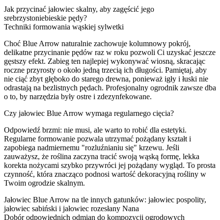
Jak przycinać jałowiec skalny, aby zagęścić jego
srebrzystoniebieskie pędy?
Techniki formowania wąskiej sylwetki
Choć Blue Arrow naturalnie zachowuje kolumnowy pokrój,
delikatne przycinanie pędów raz w roku pozwoli Ci uzyskać jeszcze
gęstszy efekt. Zabieg ten najlepiej wykonywać wiosną, skracając
roczne przyrosty o około jedną trzecią ich długości. Pamiętaj, aby
nie ciąć zbyt głęboko do starego drewna, ponieważ igły i łuski nie
odrastają na bezlistnych pędach. Profesjonalny ogrodnik zawsze dba
o to, by narzędzia były ostre i zdezynfekowane.
Czy jałowiec Blue Arrow wymaga regularnego cięcia?
Odpowiedź brzmi: nie musi, ale warto to robić dla estetyki.
Regularne formowanie pozwala utrzymać pożądany kształt i
zapobiega nadmiernemu "rozluźnianiu się" krzewu. Jeśli
zauważysz, że roślina zaczyna tracić swoją wąską formę, lekka
korekta nożycami szybko przywróci jej pożądany wygląd. To prosta
czynność, która znacząco podnosi wartość dekoracyjną rośliny w
Twoim ogrodzie skalnym.
Jałowiec Blue Arrow na tle innych gatunków: jałowiec pospolity,
jałowiec sabiński i jałowiec rozesłany Nana
Dobór odpowiednich odmian do kompozycji ogrodowych