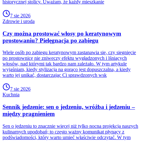
historycznej stolicy. Uważam, że każdy mieszkanie
7 sie 2026
Zdrowie i uroda
Czy można prostować włosy po keratynowym
prostowaniu? Pielęgnacja po zabiegu
Wiele osób po zabiegu keratynowym zastanawia się, czy sięgnięcie
po prostownicę nie zniweczy efektu wygładzonych i lśniących
włosów, nad którymi tak bardzo nam zależało. W tym artykule
wyjaśniam, kiedy stylizacja na gorąco jest dopuszczalna, a kiedy
warto jej unikać, dostarczając Ci sprawdzonych wsk
7 sie 2026
Kuchnia
Sennik jedzenie: sen o jedzeniu, wróżba i jedzeniu –
między pragnieniem
Sen o jedzeniu to znacznie więcej niż tylko nocna projekcja naszych
kulinarnych upodobań; to często ważny komunikat płynący z
podświadomości, który warto umieć właściwie odczytać. W tym