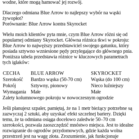
wodne, które mogą hamować jej rozwój.
Dlaczego odmiana Blue Arrow to najlepszy wybór na wąski
żywopłot?
Porównanie: Blue Arrow kontra Skyrocket
Wielu moich klientów pyta mnie, czym Blue Arrow różni się od
popularnej odmiany Skyrocket. Główna różnica tkwi w pokroju:
Blue Arrow to najwęższy przedstawiciel swojego gatunku, który
posiada sztywno wzniesione pędy przylegające do głównego pnia.
Poniższa tabela przedstawia różnice w kluczowych parametrach
tych iglaków:
CECHA
BLUE ARROW
SKYROCKET
Szerokość
Bardzo wąska (50-70 cm)
Wąska (do 100 cm)
Pokrój
Sztywny, pionowy
Nieco luźniejszy
Wymagania
Małe
Małe
Zalety kolumnowego pokroju w nowoczesnym ogrodzie
Jeśli planujesz szpaler, pamiętaj, że na 1 metr bieżący potrzebne są
zazwyczaj 2 sztuki, aby uzyskać efekt szczelnej bariery. Dzięki
temu, że ta odmiana osiąga docelowo zaledwie 50–70 cm
szerokości, pozwala zaoszczędzić mnóstwo miejsca. Jest to idealne
rozwiązanie do ogrodów przydomowych, gdzie każda wolna
przestrzeń jest na wagę złota. Zrozumienie, jak funkcjonuje