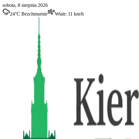
sobota, 8 sierpnia 2026
24
°C
Bezchmurnie
Wiatr:
11
km/h