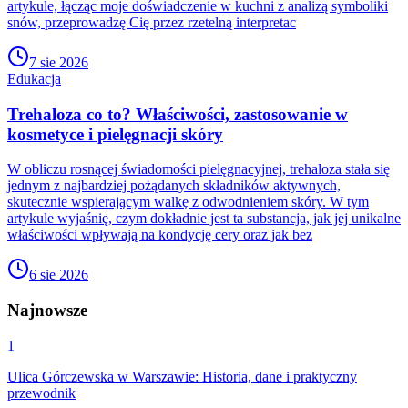
artykule, łącząc moje doświadczenie w kuchni z analizą symboliki
snów, przeprowadzę Cię przez rzetelną interpretac
7 sie 2026
Edukacja
Trehaloza co to? Właściwości, zastosowanie w
kosmetyce i pielęgnacji skóry
W obliczu rosnącej świadomości pielęgnacyjnej, trehaloza stała się
jednym z najbardziej pożądanych składników aktywnych,
skutecznie wspierającym walkę z odwodnieniem skóry. W tym
artykule wyjaśnię, czym dokładnie jest ta substancja, jak jej unikalne
właściwości wpływają na kondycję cery oraz jak bez
6 sie 2026
Najnowsze
1
Ulica Górczewska w Warszawie: Historia, dane i praktyczny
przewodnik