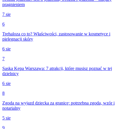
pragnieniem
7 sie
6
Trehaloza co to? Właściwości, zastosowanie w kosmetyce i
pielęgnacji skóry
6 sie
7
Saska Kępa Warszawa: 7 atrakcji, które musisz poznać w tej
dzielnicy
6 sie
8
Zgoda na wyjazd dziecka za granicę: potrzebna zgoda, wzór i
notarialny
5 sie
9