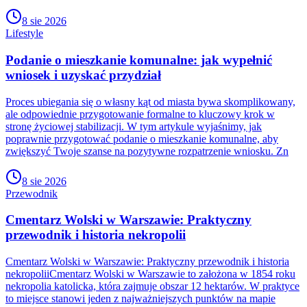
8 sie 2026
Lifestyle
Podanie o mieszkanie komunalne: jak wypełnić
wniosek i uzyskać przydział
Proces ubiegania się o własny kąt od miasta bywa skomplikowany,
ale odpowiednie przygotowanie formalne to kluczowy krok w
stronę życiowej stabilizacji. W tym artykule wyjaśnimy, jak
poprawnie przygotować podanie o mieszkanie komunalne, aby
zwiększyć Twoje szanse na pozytywne rozpatrzenie wniosku. Zn
8 sie 2026
Przewodnik
Cmentarz Wolski w Warszawie: Praktyczny
przewodnik i historia nekropolii
Cmentarz Wolski w Warszawie: Praktyczny przewodnik i historia
nekropoliiCmentarz Wolski w Warszawie to założona w 1854 roku
nekropolia katolicka, która zajmuje obszar 12 hektarów. W praktyce
to miejsce stanowi jeden z najważniejszych punktów na mapie