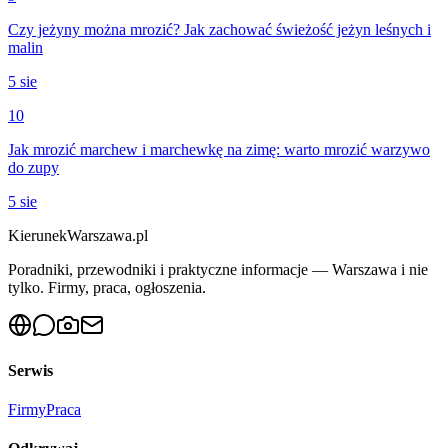
Czy jeżyny można mrozić? Jak zachować świeżość jeżyn leśnych i
malin
5 sie
10
Jak mrozić marchew i marchewkę na zimę: warto mrozić warzywo
do zupy
5 sie
KierunekWarszawa.pl
Poradniki, przewodniki i praktyczne informacje — Warszawa i nie
tylko. Firmy, praca, ogłoszenia.
Serwis
Firmy
Praca