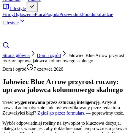
Lifestyle
Firmy
Ogłoszenia
Praca
Pogoda
Przewodnik
Poradniki
Ludzie
Lifestyle
Strona główna
Dom i ogród
Jałowiec Blue Arrow przyrost
roczny: uprawa jałowca kolumnowego skalnego
Dom i ogród
7 czerwca 2026
Jałowiec Blue Arrow przyrost roczny:
uprawa jałowca kolumnowego skalnego
Treść wygenerowana przez sztuczną inteligencję.
Artykuł
powstał automatycznie i nie był weryfikowany przez redaktora.
Zauważyłeś błąd?
Zgłoś go przez formularz
— poprawimy treść.
Wybór odpowiedniej rośliny na żywopłot to kluczowa decyzja,
dlatego tak ważne jest, aby dokładnie znać tempo wzrostu jałowca