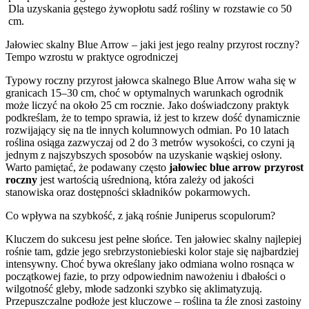
Dla uzyskania gęstego żywopłotu sadź rośliny w rozstawie co 50
cm.
Jałowiec skalny Blue Arrow – jaki jest jego realny przyrost roczny?
Tempo wzrostu w praktyce ogrodniczej
Typowy roczny przyrost jałowca skalnego Blue Arrow waha się w
granicach 15–30 cm, choć w optymalnych warunkach ogrodnik
może liczyć na około 25 cm rocznie. Jako doświadczony praktyk
podkreślam, że to tempo sprawia, iż jest to krzew dość dynamicznie
rozwijający się na tle innych kolumnowych odmian. Po 10 latach
roślina osiąga zazwyczaj od 2 do 3 metrów wysokości, co czyni ją
jednym z najszybszych sposobów na uzyskanie wąskiej osłony.
Warto pamiętać, że podawany często
jałowiec blue arrow przyrost
roczny
jest wartością uśrednioną, która zależy od jakości
stanowiska oraz dostępności składników pokarmowych.
Co wpływa na szybkość, z jaką rośnie Juniperus scopulorum?
Kluczem do sukcesu jest pełne słońce. Ten jałowiec skalny najlepiej
rośnie tam, gdzie jego srebrzystoniebieski kolor staje się najbardziej
intensywny. Choć bywa określany jako odmiana wolno rosnąca w
początkowej fazie, to przy odpowiednim nawożeniu i dbałości o
wilgotność gleby, młode sadzonki szybko się aklimatyzują.
Przepuszczalne podłoże jest kluczowe – roślina ta źle znosi zastoiny