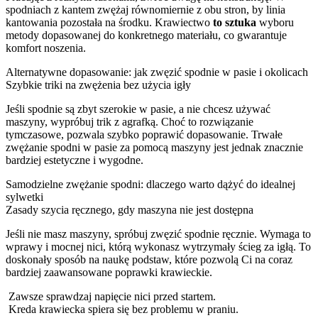
spodniach z kantem zwężaj równomiernie z obu stron, by linia
kantowania pozostała na środku. Krawiectwo
to sztuka
wyboru
metody dopasowanej do konkretnego materiału, co gwarantuje
komfort noszenia.
Alternatywne dopasowanie: jak zwęzić spodnie w pasie i okolicach
Szybkie triki na zwężenia bez użycia igły
Jeśli spodnie są zbyt szerokie w pasie, a nie chcesz używać
maszyny, wypróbuj trik z agrafką. Choć to rozwiązanie
tymczasowe, pozwala szybko poprawić dopasowanie. Trwałe
zwężanie spodni w pasie za pomocą maszyny jest jednak znacznie
bardziej estetyczne i wygodne.
Samodzielne zwężanie spodni: dlaczego warto dążyć do idealnej
sylwetki
Zasady szycia ręcznego, gdy maszyna nie jest dostępna
Jeśli nie masz maszyny, spróbuj zwęzić spodnie ręcznie. Wymaga to
wprawy i mocnej nici, którą wykonasz wytrzymały ścieg za igłą. To
doskonały sposób na naukę podstaw, które pozwolą Ci na coraz
bardziej zaawansowane poprawki krawieckie.
Zawsze sprawdzaj napięcie nici przed startem.
Kreda krawiecka spiera się bez problemu w praniu.