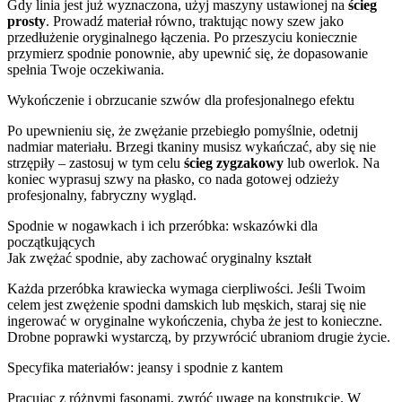
Gdy linia jest już wyznaczona, użyj maszyny ustawionej na
ścieg
prosty
. Prowadź materiał równo, traktując nowy szew jako
przedłużenie oryginalnego łączenia. Po przeszyciu koniecznie
przymierz spodnie ponownie, aby upewnić się, że dopasowanie
spełnia Twoje oczekiwania.
Wykończenie i obrzucanie szwów dla profesjonalnego efektu
Po upewnieniu się, że zwężanie przebiegło pomyślnie, odetnij
nadmiar materiału. Brzegi tkaniny musisz wykańczać, aby się nie
strzępiły – zastosuj w tym celu
ścieg zygzakowy
lub owerlok. Na
koniec wyprasuj szwy na płasko, co nada gotowej odzieży
profesjonalny, fabryczny wygląd.
Spodnie w nogawkach i ich przeróbka: wskazówki dla
początkujących
Jak zwężać spodnie, aby zachować oryginalny kształt
Każda przeróbka krawiecka wymaga cierpliwości. Jeśli Twoim
celem jest zwężenie spodni damskich lub męskich, staraj się nie
ingerować w oryginalne wykończenia, chyba że jest to konieczne.
Drobne poprawki wystarczą, by przywrócić ubraniom drugie życie.
Specyfika materiałów: jeansy i spodnie z kantem
Pracując z różnymi fasonami, zwróć uwagę na konstrukcję. W