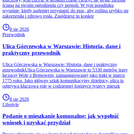
ścianą na swoim ogrodzeniu czy pergoli. W tym poradniku
wyjaśnię, kiedy najlepiej przystąpić do prac, aby roślina szybko się
zakorzeniła i zdrowo rosła. Znajdziesz tu konkre
8 sie 2026
Przewodnik
Ulica Górczewska w Warszawie: Historia, dane i
praktyczny przewodnik
Ulica Górczewska w Warszawie: Historia, dane i praktyczny
przewodnikUlica Górczewska w Warszawie to 5330 metrów trasy
łączącej Wolę z Bemowem, zainaugurowanej jako trakt w marcu
1775 roku. Jako główny szlak komunikacyjny dzielnicy, ulica ta
odgrywa kluczową rolę w codziennej logistyce tysięcy mieszk
8 sie 2026
Lifestyle
Podanie o mieszkanie komunalne: jak wypełnić
wniosek i uzyskać przydział