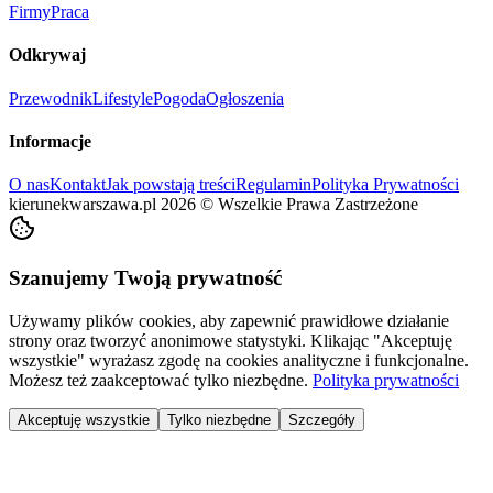
Firmy
Praca
Odkrywaj
Przewodnik
Lifestyle
Pogoda
Ogłoszenia
Informacje
O nas
Kontakt
Jak powstają treści
Regulamin
Polityka Prywatności
kierunekwarszawa.pl
2026
©
Wszelkie Prawa Zastrzeżone
Szanujemy Twoją prywatność
Używamy plików cookies, aby zapewnić prawidłowe działanie
strony oraz tworzyć anonimowe statystyki. Klikając "Akceptuję
wszystkie" wyrażasz zgodę na cookies analityczne i funkcjonalne.
Możesz też zaakceptować tylko niezbędne.
Polityka prywatności
Akceptuję wszystkie
Tylko niezbędne
Szczegóły