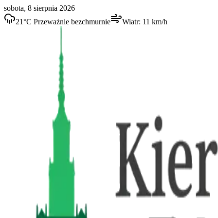
sobota, 8 sierpnia 2026
21
°C
Przeważnie bezchmurnie
Wiatr:
11
km/h