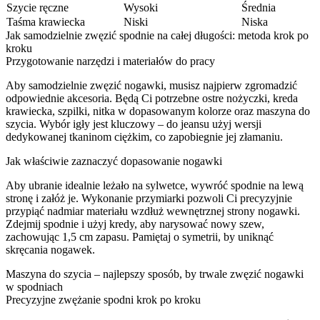
Szycie ręczne
Wysoki
Średnia
Taśma krawiecka
Niski
Niska
Jak samodzielnie zwęzić spodnie na całej długości: metoda krok po
kroku
Przygotowanie narzędzi i materiałów do pracy
Aby samodzielnie zwęzić nogawki, musisz najpierw zgromadzić
odpowiednie akcesoria. Będą Ci potrzebne ostre nożyczki, kreda
krawiecka, szpilki, nitka w dopasowanym kolorze oraz maszyna do
szycia. Wybór igły jest kluczowy – do jeansu użyj wersji
dedykowanej tkaninom ciężkim, co zapobiegnie jej złamaniu.
Jak właściwie zaznaczyć dopasowanie nogawki
Aby ubranie idealnie leżało na sylwetce, wywróć spodnie na lewą
stronę i załóż je. Wykonanie przymiarki pozwoli Ci precyzyjnie
przypiąć nadmiar materiału wzdłuż wewnętrznej strony nogawki.
Zdejmij spodnie i użyj kredy, aby narysować nowy szew,
zachowując 1,5 cm zapasu. Pamiętaj o symetrii, by uniknąć
skręcania nogawek.
Maszyna do szycia – najlepszy sposób, by trwale zwęzić nogawki
w spodniach
Precyzyjne zwężanie spodni krok po kroku