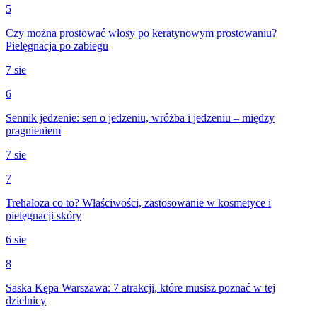
5
Czy można prostować włosy po keratynowym prostowaniu?
Pielęgnacja po zabiegu
7 sie
6
Sennik jedzenie: sen o jedzeniu, wróżba i jedzeniu – między
pragnieniem
7 sie
7
Trehaloza co to? Właściwości, zastosowanie w kosmetyce i
pielęgnacji skóry
6 sie
8
Saska Kępa Warszawa: 7 atrakcji, które musisz poznać w tej
dzielnicy