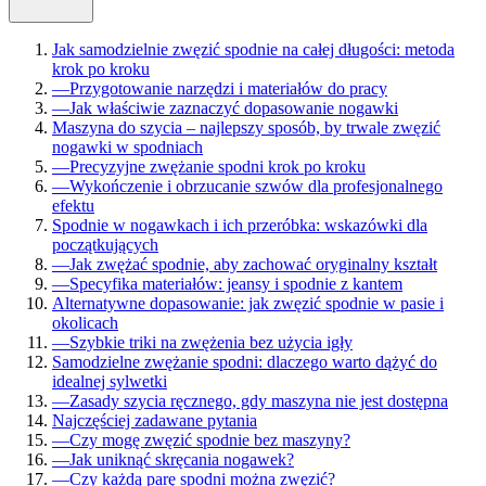
Jak samodzielnie zwęzić spodnie na całej długości: metoda
krok po kroku
—
Przygotowanie narzędzi i materiałów do pracy
—
Jak właściwie zaznaczyć dopasowanie nogawki
Maszyna do szycia – najlepszy sposób, by trwale zwęzić
nogawki w spodniach
—
Precyzyjne zwężanie spodni krok po kroku
—
Wykończenie i obrzucanie szwów dla profesjonalnego
efektu
Spodnie w nogawkach i ich przeróbka: wskazówki dla
początkujących
—
Jak zwężać spodnie, aby zachować oryginalny kształt
—
Specyfika materiałów: jeansy i spodnie z kantem
Alternatywne dopasowanie: jak zwęzić spodnie w pasie i
okolicach
—
Szybkie triki na zwężenia bez użycia igły
Samodzielne zwężanie spodni: dlaczego warto dążyć do
idealnej sylwetki
—
Zasady szycia ręcznego, gdy maszyna nie jest dostępna
Najczęściej zadawane pytania
—
Czy mogę zwęzić spodnie bez maszyny?
—
Jak uniknąć skręcania nogawek?
—
Czy każdą parę spodni można zwęzić?