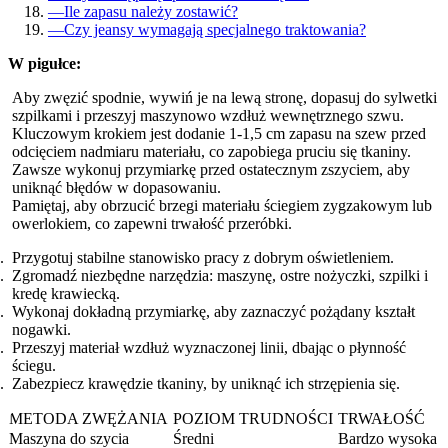
—
Ile zapasu należy zostawić?
—
Czy jeansy wymagają specjalnego traktowania?
W pigułce:
Aby zwęzić spodnie, wywiń je na lewą stronę, dopasuj do sylwetki
szpilkami i przeszyj maszynowo wzdłuż wewnętrznego szwu.
Kluczowym krokiem jest dodanie 1-1,5 cm zapasu na szew przed
odcięciem nadmiaru materiału, co zapobiega pruciu się tkaniny.
Zawsze wykonuj przymiarkę przed ostatecznym zszyciem, aby
uniknąć błędów w dopasowaniu.
Pamiętaj, aby obrzucić brzegi materiału ściegiem zygzakowym lub
owerlokiem, co zapewni trwałość przeróbki.
Przygotuj stabilne stanowisko pracy z dobrym oświetleniem.
Zgromadź niezbędne narzędzia: maszynę, ostre nożyczki, szpilki i
kredę krawiecką.
Wykonaj dokładną przymiarkę, aby zaznaczyć pożądany kształt
nogawki.
Przeszyj materiał wzdłuż wyznaczonej linii, dbając o płynność
ściegu.
Zabezpiecz krawędzie tkaniny, by uniknąć ich strzępienia się.
METODA ZWĘŻANIA
POZIOM TRUDNOŚCI
TRWAŁOŚĆ
Maszyna do szycia
Średni
Bardzo wysoka