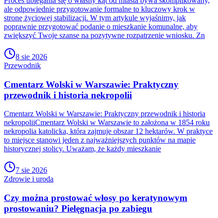
Proces ubiegania się o własny kąt od miasta bywa skomplikowany,
ale odpowiednie przygotowanie formalne to kluczowy krok w
stronę życiowej stabilizacji. W tym artykule wyjaśnimy, jak
poprawnie przygotować podanie o mieszkanie komunalne, aby
zwiększyć Twoje szanse na pozytywne rozpatrzenie wniosku. Zn
8 sie 2026
Przewodnik
Cmentarz Wolski w Warszawie: Praktyczny
przewodnik i historia nekropolii
Cmentarz Wolski w Warszawie: Praktyczny przewodnik i historia
nekropoliiCmentarz Wolski w Warszawie to założona w 1854 roku
nekropolia katolicka, która zajmuje obszar 12 hektarów. W praktyce
to miejsce stanowi jeden z najważniejszych punktów na mapie
historycznej stolicy. Uważam, że każdy mieszkanie
7 sie 2026
Zdrowie i uroda
Czy można prostować włosy po keratynowym
prostowaniu? Pielęgnacja po zabiegu