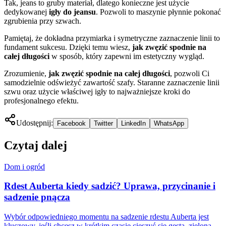
Tak, jeans to gruby materiał, dlatego konieczne jest użycie
dedykowanej
igły do jeansu
. Pozwoli to maszynie płynnie pokonać
zgrubienia przy szwach.
Pamiętaj, że dokładna przymiarka i symetryczne zaznaczenie linii to
fundament sukcesu. Dzięki temu wiesz,
jak zwęzić spodnie na
całej długości
w sposób, który zapewni im estetyczny wygląd.
Zrozumienie,
jak zwęzić spodnie na całej długości
, pozwoli Ci
samodzielnie odświeżyć zawartość szafy. Staranne zaznaczenie linii
szwu oraz użycie właściwej igły to najważniejsze kroki do
profesjonalnego efektu.
Udostępnij:
Facebook
Twitter
LinkedIn
WhatsApp
Czytaj dalej
Dom i ogród
Rdest Auberta kiedy sadzić? Uprawa, przycinanie i
sadzenie pnącza
Wybór odpowiedniego momentu na sadzenie rdestu Auberta jest
kluczowy, jeśli chcesz w krótkim czasie cieszyć się gęstą, zieloną