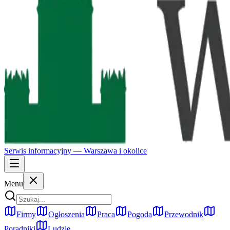
Serwis informacyjny —
Warszawa
i okolice
Menu
Firmy
Ogłoszenia
Praca
Pogoda
Przewodnik
Poradniki
Ludzie