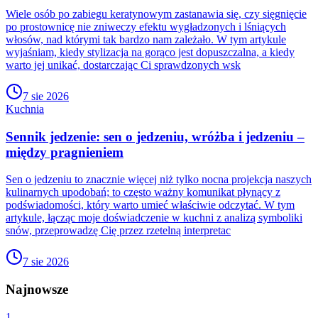
Wiele osób po zabiegu keratynowym zastanawia się, czy sięgnięcie
po prostownicę nie zniweczy efektu wygładzonych i lśniących
włosów, nad którymi tak bardzo nam zależało. W tym artykule
wyjaśniam, kiedy stylizacja na gorąco jest dopuszczalna, a kiedy
warto jej unikać, dostarczając Ci sprawdzonych wsk
7 sie 2026
Kuchnia
Sennik jedzenie: sen o jedzeniu, wróżba i jedzeniu –
między pragnieniem
Sen o jedzeniu to znacznie więcej niż tylko nocna projekcja naszych
kulinarnych upodobań; to często ważny komunikat płynący z
podświadomości, który warto umieć właściwie odczytać. W tym
artykule, łącząc moje doświadczenie w kuchni z analizą symboliki
snów, przeprowadzę Cię przez rzetelną interpretac
7 sie 2026
Najnowsze
1