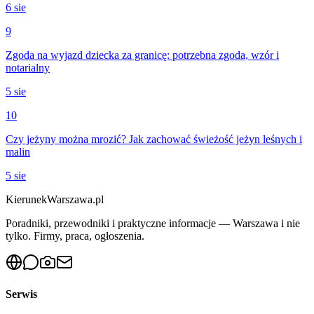
6 sie
9
Zgoda na wyjazd dziecka za granicę: potrzebna zgoda, wzór i
notarialny
5 sie
10
Czy jeżyny można mrozić? Jak zachować świeżość jeżyn leśnych i
malin
5 sie
KierunekWarszawa.pl
Poradniki, przewodniki i praktyczne informacje — Warszawa i nie
tylko. Firmy, praca, ogłoszenia.
Serwis