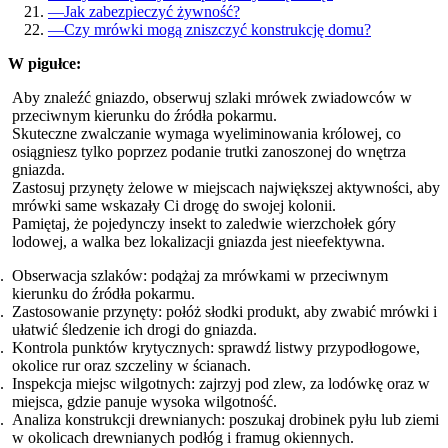
—
Jak zabezpieczyć żywność?
—
Czy mrówki mogą zniszczyć konstrukcję domu?
W pigułce:
Aby znaleźć gniazdo, obserwuj szlaki mrówek zwiadowców w
przeciwnym kierunku do źródła pokarmu.
Skuteczne zwalczanie wymaga wyeliminowania królowej, co
osiągniesz tylko poprzez podanie trutki zanoszonej do wnętrza
gniazda.
Zastosuj przynęty żelowe w miejscach największej aktywności, aby
mrówki same wskazały Ci drogę do swojej kolonii.
Pamiętaj, że pojedynczy insekt to zaledwie wierzchołek góry
lodowej, a walka bez lokalizacji gniazda jest nieefektywna.
Obserwacja szlaków: podążaj za mrówkami w przeciwnym
kierunku do źródła pokarmu.
Zastosowanie przynęty: połóż słodki produkt, aby zwabić mrówki i
ułatwić śledzenie ich drogi do gniazda.
Kontrola punktów krytycznych: sprawdź listwy przypodłogowe,
okolice rur oraz szczeliny w ścianach.
Inspekcja miejsc wilgotnych: zajrzyj pod zlew, za lodówkę oraz w
miejsca, gdzie panuje wysoka wilgotność.
Analiza konstrukcji drewnianych: poszukaj drobinek pyłu lub ziemi
w okolicach drewnianych podłóg i framug okiennych.