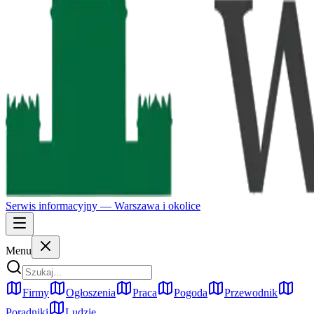
Serwis informacyjny —
Warszawa
i okolice
Menu
Firmy
Ogłoszenia
Praca
Pogoda
Przewodnik
Poradniki
Ludzie