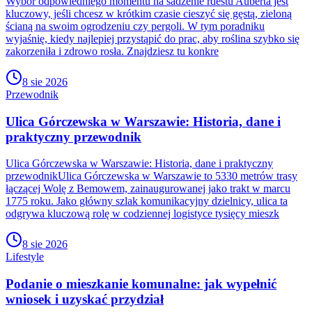
Wybór odpowiedniego momentu na sadzenie rdestu Auberta jest
kluczowy, jeśli chcesz w krótkim czasie cieszyć się gęstą, zieloną
ścianą na swoim ogrodzeniu czy pergoli. W tym poradniku
wyjaśnię, kiedy najlepiej przystąpić do prac, aby roślina szybko się
zakorzeniła i zdrowo rosła. Znajdziesz tu konkre
8 sie 2026
Przewodnik
Ulica Górczewska w Warszawie: Historia, dane i
praktyczny przewodnik
Ulica Górczewska w Warszawie: Historia, dane i praktyczny
przewodnikUlica Górczewska w Warszawie to 5330 metrów trasy
łączącej Wolę z Bemowem, zainaugurowanej jako trakt w marcu
1775 roku. Jako główny szlak komunikacyjny dzielnicy, ulica ta
odgrywa kluczową rolę w codziennej logistyce tysięcy mieszk
8 sie 2026
Lifestyle
Podanie o mieszkanie komunalne: jak wypełnić
wniosek i uzyskać przydział