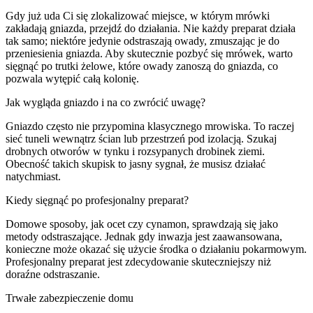
Gdy już uda Ci się zlokalizować miejsce, w którym mrówki
zakładają gniazda, przejdź do działania. Nie każdy preparat działa
tak samo; niektóre jedynie odstraszają owady, zmuszając je do
przeniesienia gniazda. Aby skutecznie pozbyć się mrówek, warto
sięgnąć po trutki żelowe, które owady zanoszą do gniazda, co
pozwala wytępić całą kolonię.
Jak wygląda gniazdo i na co zwrócić uwagę?
Gniazdo często nie przypomina klasycznego mrowiska. To raczej
sieć tuneli wewnątrz ścian lub przestrzeń pod izolacją. Szukaj
drobnych otworów w tynku i rozsypanych drobinek ziemi.
Obecność takich skupisk to jasny sygnał, że musisz działać
natychmiast.
Kiedy sięgnąć po profesjonalny preparat?
Domowe sposoby, jak ocet czy cynamon, sprawdzają się jako
metody odstraszające. Jednak gdy inwazja jest zaawansowana,
konieczne może okazać się użycie środka o działaniu pokarmowym.
Profesjonalny preparat jest zdecydowanie skuteczniejszy niż
doraźne odstraszanie.
Trwałe zabezpieczenie domu