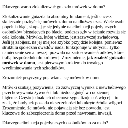
Dlaczego warto zlokalizować gniazdo mrówek w domu?
Zlokalizowanie gniazda to absolutny fundament, jeśli chcesz
skutecznie pozbyć się mrówek z domu na dłuższy czas. Wiele osób
popełnia błąd, skupiając się jedynie na eliminacji pojedynczych
osobników biegających po blacie, podczas gdy w ścianie rozwija się
cała kolonia. Mrówka, którą widzisz, jest zazwyczaj zwiadowcą.
Jeśli ją zabijesz, na jej miejsce szybko przyjdzie kolejna, ponieważ
struktura społeczna owadów nadal funkcjonuje w ukryciu. Tylko
namierzenie serca inwazji pozwala na zastosowanie środków, które
trafią bezpośrednio do królowej. Zrozumienie,
jak znaleźć gniazdo
mrówek w domu
, jest pierwszym krokiem do trwałego
wyeliminowania tych szkodników.
Zrozumieć przyczyny pojawiania się mrówek w domu
Mrówki szukają pożywienia, co zazwyczaj wynika z niewłaściwego
przechowywania żywności lub niedociągnięć w codziennej
higienie. Często jednak ich obecność sygnalizuje coś więcej – to
znak, że budynek posiada nieszczelności lub ukryte źródła wilgoci.
Zrozumienie, że mrówki nie pojawiają się bez powodu, jest
kluczowe do zabezpieczenia domu przed nawrotami inwazji.
Dlaczego eliminacja pojedynczych osobników to za mało?