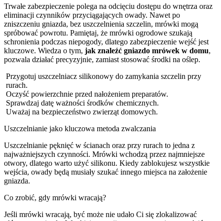
Trwałe zabezpieczenie polega na odcięciu dostępu do wnętrza oraz
eliminacji czynników przyciągających owady. Nawet po
zniszczeniu gniazda, bez uszczelnienia szczelin, mrówki mogą
spróbować powrotu. Pamiętaj, że mrówki ogrodowe szukają
schronienia podczas niepogody, dlatego zabezpieczenie wejść jest
kluczowe. Wiedza o tym,
jak znaleźć gniazdo mrówek w domu
,
pozwala działać precyzyjnie, zamiast stosować środki na oślep.
Przygotuj uszczelniacz silikonowy do zamykania szczelin przy
rurach.
Oczyść powierzchnie przed nałożeniem preparatów.
Sprawdzaj datę ważności środków chemicznych.
Uważaj na bezpieczeństwo zwierząt domowych.
Uszczelnianie jako kluczowa metoda zwalczania
Uszczelnianie pęknięć w ścianach oraz przy rurach to jedna z
najważniejszych czynności. Mrówki wchodzą przez najmniejsze
otwory, dlatego warto użyć silikonu. Kiedy zablokujesz wszystkie
wejścia, owady będą musiały szukać innego miejsca na założenie
gniazda.
Co zrobić, gdy mrówki wracają?
Jeśli mrówki wracają, być może nie udało Ci się zlokalizować