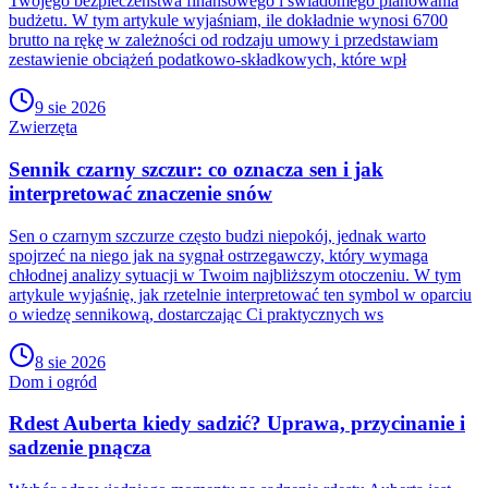
Twojego bezpieczeństwa finansowego i świadomego planowania
budżetu. W tym artykule wyjaśniam, ile dokładnie wynosi 6700
brutto na rękę w zależności od rodzaju umowy i przedstawiam
zestawienie obciążeń podatkowo-składkowych, które wpł
9 sie 2026
Zwierzęta
Sennik czarny szczur: co oznacza sen i jak
interpretować znaczenie snów
Sen o czarnym szczurze często budzi niepokój, jednak warto
spojrzeć na niego jak na sygnał ostrzegawczy, który wymaga
chłodnej analizy sytuacji w Twoim najbliższym otoczeniu. W tym
artykule wyjaśnię, jak rzetelnie interpretować ten symbol w oparciu
o wiedzę sennikową, dostarczając Ci praktycznych ws
8 sie 2026
Dom i ogród
Rdest Auberta kiedy sadzić? Uprawa, przycinanie i
sadzenie pnącza