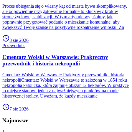
Proces ubiegania się o własny kąt od miasta bywa skomplikowany,
ale odpowiednie przygotowanie formalne to kluczowy krok w
stronę życiowej stabilizacji. W tym artykule wyjaśnimy, jak
poprawnie przygotować podanie o mieszkanie komunalne, aby
zwiększyć Twoje szanse na pozytywne rozpatrzenie wniosku. Zn
8 sie 2026
Przewodnik
Cmentarz Wolski w Warszawie: Praktyczny
przewodnik i historia nekropolii
Cmentarz Wolski w Warszawie: Praktyczny przewodnik i historia
nekropoliiCmentarz Wolski w Warszawie to założona w 1854 roku
nekropolia katolicka, która zajmuje obszar 12 hektarów. W praktyce
to miejsce stanowi jeden z najważniejszych punktów na mapie
historycznej stolicy. Uważam, że każdy mieszkanie
7 sie 2026
Najnowsze
1