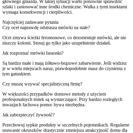
głównego gniazda. W takiej sytuacji warto ponownie sprawdzić
szlaki i zastosować inne środki chemiczne. Walka z tymi insektami
wymaga konsekwencji i cierpliwości.
Najczęściej zadawane pytania
Czy ocet naprawdę odstrasza mrówki na stałe?
Ocet zmywa ścieżki feromonowe, co dezorientuje mrówki, ale nie
niszczy kolonii. Stosuj go tylko jako uzupełnienie działań.
Jak rozpoznać mrówki faraonki?
Są bardzo małe i mają żółtawo-brązowe zabarwienie. Jeśli widzisz
je w wielu miejscach naraz, prawdopodobnie masz do czynienia z
tym gatunkiem.
Czy muszę wzywać specjalistyczną firmę?
W większości przypadków domowe metody z użyciem
profesjonalnych trutek są wystarczające. Przy bardzo rozległych
inwazjach fachowa pomoc bywa niezbędna.
Jak zabezpieczyć żywność?
Przechowuj sypkie produkty w szczelnych pojemnikach. Regularne
usuwanie okruszków drastycznie zmniejsza atrakcyjność domu dla