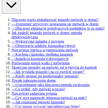
Dlaczego warto zlokalizować gniazdo mrówek w domu?
—
Zrozumieć przyczyny pojawiania się mrówek w domu
—
Dlaczego eliminacja pojedynczych osobników to za mało?
Jak znaleźć gniazdo mrówek w domu: metoda
detektywistyczna
—
Wykorzystaj pułapkę z przynętą
—
Obserwacja szlaków komunikacyjnych
Najczęstsze miejsca występowania mrówek
—
Kuchnia i łazienka: siedliska faraonek
—
Inspekcja konstrukcji drewnianych
Porównanie metod walki z mrówkami
Skuteczne sposoby na mrówki: od wykrycia do kontroli
—
Jak wygląda gniazdo i na co zwrócić uwagę?
—
Kiedy sięgnąć po profesjonalny preparat?
Trwałe zabezpieczenie domu
—
Uszczelnianie jako kluczowa metoda zwalczania
—
Co zrobić, gdy mrówki wracają?
Najczęściej zadawane pytania
—
Czy ocet naprawdę odstrasza mrówki na stałe?
—
Jak rozpoznać mrówki faraonki?
—
Czy muszę wzywać specjalistyczną firmę?