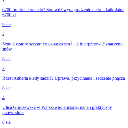
6700 brutto ile to netto? Sprawdź wynagrodzenie netto – kalkulator
6700 zł
9 sie
2
Sennik czarny szczur: co oznacza sen i jak interpretować znaczenie
snów
8 sie
3
Rdest Auberta kiedy sadzić? Uprawa, przycinanie i sadzenie pnącza
8 sie
4
Ulica Górczewska w Warszawie: Historia, dane i praktyczny
przewodnik
8 sie