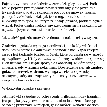
Pojedynczy insekt to zaledwie wierzchołek góry lodowej. Próba
walki poprzez przemywanie powierzchni nigdy nie przyniesie
trwałych efektów. Aby skutecznie pozbyć się mrówek, musisz
pamiętać, że kolonia działa jak jeden organizm. Jeśli nie
zlikwidujesz miejsca, w którym zakładają gniazda, problem będzie
wracał. Profesjonalne metody zawsze opierają się na założeniu, że
najważniejszym celem jest dotarcie do królowej.
Jak znaleźć gniazdo mrówek w domu: metoda detektywistyczna
Znalezienie gniazda wymaga cierpliwości, ale każdy właściciel
domu jest w stanie zlokalizować je samodzielnie. Najważniejszą
zasadą jest śledzenie ścieżek mrówek, które poruszają się w sposób
uporządkowany. Kiedy zauważysz kolumnę owadów, nie spiesz się
z ich usuwaniem. Usiądź spokojnie i obserwuj, w którą stronę
zmierzają, gdy wracają z pokarmem. Dowiedzenie się,
jak znaleźć
gniazdo mrówek w domu
, wymaga wcielenia się w rolę
detektywa, który analizuje każdy ruch małych zwiadowców w
swojej kuchni czy łazience.
Wykorzystaj pułapkę z przynętą
Jeśli mrówki są trudne do uchwycenia, najlepszym rozwiązaniem
jest pułapka przygotowana z miodu, cukru lub dżemu. Rozsyp
odrobinę przysmaku w miejscu, gdzie mrówki wchodzą do domu.