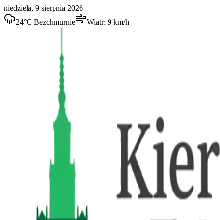
niedziela, 9 sierpnia 2026
24
°C
Bezchmurnie
Wiatr:
9
km/h