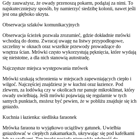
Gdy zauważysz, że owady przenoszą pokarm, podążaj za nimi. To
najskuteczniejszy sposób, by namierzyć siedzibę kolonii, nawet jeśli
jest ona głęboko ukryta.
Obserwacja szlaków komunikacyjnych
Obserwacja ścieżek pozwala zrozumieć, gdzie dokładnie mrówki
wchodzą do domu. Zwracaj uwagę na listwy przypodłogowe,
szczeliny w oknach oraz wszelkie przewody prowadzące do
wnętrza ścian. Mrówki często wykorzystują pęknięcia, które wydają
się nieistotne, a dla nich stanowią autostradę.
Najczęstsze miejsca występowania mrówek
Mrówki szukają schronienia w miejscach zapewniających ciepło i
wilgoć. Najczęściej znajdziesz je w kuchni oraz łazience. Pod
zlewem, za lodówką czy w okolicach rur panuje mikroklimat, który
owady uwielbiają. Jeśli mrówki pojawiają się regularnie w tych
samych punktach, możesz być pewien, że w pobliżu znajduje się ich
gniazdo.
Kuchnia i łazienka: siedliska faraonek
Mrówka faraona to wyjątkowo uciążliwy gatunek. Uwielbia
gniazdować w ciepłych zakamarkach, ukrywając się pod kafelkami
lub za szafkami. Ten insekt posiada niezwykłą zdolność do