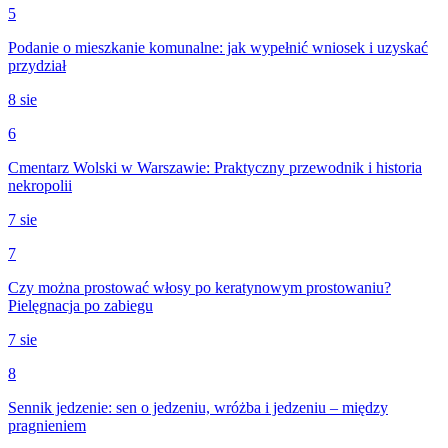
5
Podanie o mieszkanie komunalne: jak wypełnić wniosek i uzyskać
przydział
8 sie
6
Cmentarz Wolski w Warszawie: Praktyczny przewodnik i historia
nekropolii
7 sie
7
Czy można prostować włosy po keratynowym prostowaniu?
Pielęgnacja po zabiegu
7 sie
8
Sennik jedzenie: sen o jedzeniu, wróżba i jedzeniu – między
pragnieniem