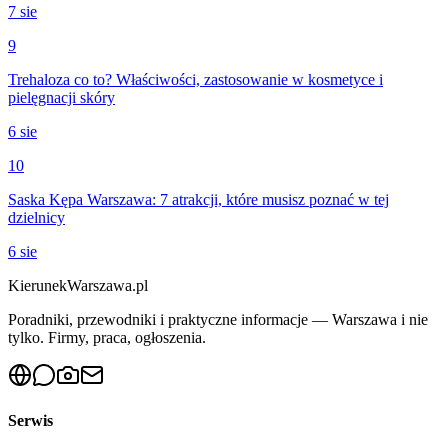
7 sie
9
Trehaloza co to? Właściwości, zastosowanie w kosmetyce i
pielęgnacji skóry
6 sie
10
Saska Kępa Warszawa: 7 atrakcji, które musisz poznać w tej
dzielnicy
6 sie
KierunekWarszawa.pl
Poradniki, przewodniki i praktyczne informacje — Warszawa i nie
tylko. Firmy, praca, ogłoszenia.
Serwis