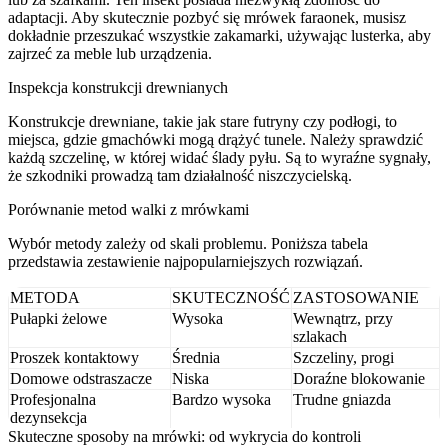
adaptacji. Aby skutecznie pozbyć się mrówek faraonek, musisz
dokładnie przeszukać wszystkie zakamarki, używając lusterka, aby
zajrzeć za meble lub urządzenia.
Inspekcja konstrukcji drewnianych
Konstrukcje drewniane, takie jak stare futryny czy podłogi, to
miejsca, gdzie gmachówki mogą drążyć tunele. Należy sprawdzić
każdą szczelinę, w której widać ślady pyłu. Są to wyraźne sygnały,
że szkodniki prowadzą tam działalność niszczycielską.
Porównanie metod walki z mrówkami
Wybór metody zależy od skali problemu. Poniższa tabela
przedstawia zestawienie najpopularniejszych rozwiązań.
METODA
SKUTECZNOŚĆ
ZASTOSOWANIE
Pułapki żelowe
Wysoka
Wewnątrz, przy
szlakach
Proszek kontaktowy
Średnia
Szczeliny, progi
Domowe odstraszacze
Niska
Doraźne blokowanie
Profesjonalna
Bardzo wysoka
Trudne gniazda
dezynsekcja
Skuteczne sposoby na mrówki: od wykrycia do kontroli